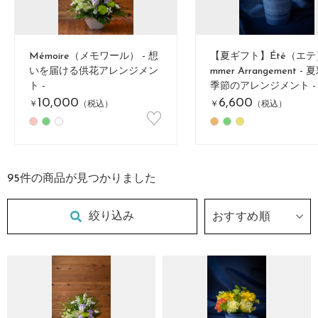
Mémoire（メモワール） - 想
【夏ギフト】Été（エテ）
いを届ける供花アレンジメン
mmer Arrangement -
ト -
季節のアレンジメント -
10,000
6,600
￥
（税込）
￥
（税込）
♡
95
件の商品が見つかりました
絞り込み