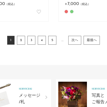
000
7,000
（税込）
￥
（税込）
♡
1
2
3
4
5
...
次へ
最後へ
SERVICE02
SERVICE03
メッセージ
写真と
/札
ご報告