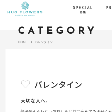
SPECIAL
P
特集
季節イベントから探す
CATEGORY
お供え・喪中お見舞い-
お盆
お線香セット
HOME
バレンタイン
お供え・喪中お見舞い-
ひまわり
仏具×花の特別コラボ
サマーギフト・残暑見
プロポーズ・バラ
舞い
バレンタイン
大切な人へ。
普段伝えられない気持ちをお花に込めてみませんか？H