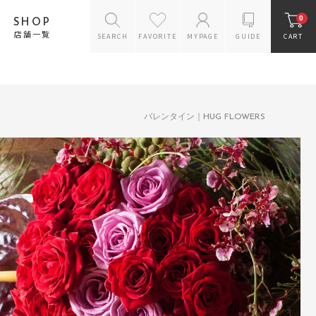
0
SHOP
店舗一覧
SEARCH
FAVORITE
MYPAGE
GUIDE
CART
花のスタイルから探す
バラのギフト
アレンジメント
バレンタイン｜HUG FLOWERS
花束
プリザーブドフラワー
ギフトセット
お供えギフトセット
リース
ドライフラワー
ラン鉢
花瓶
雑貨・ケアグッズ
スタンドフラワー
オーダー商品