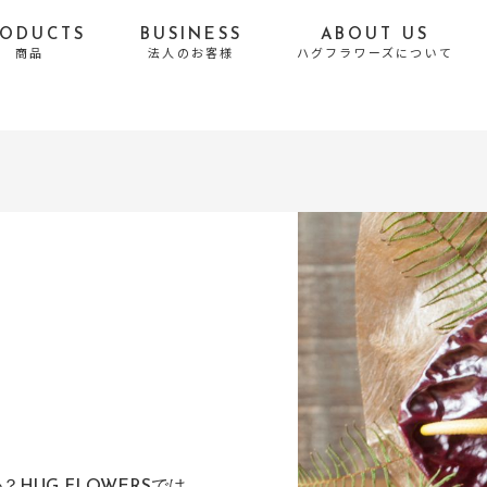
RODUCTS
BUSINESS
ABOUT US
商品
法人のお客様
ハグフラワーズについて
贈る目的から探す
誕生日
お悔やみ・お供え
結婚祝い・結婚記念日
出産祝い
開店・移転・新居・引
送別・昇進・退職祝い
越し祝い
長寿祝い
発表会・公演祝い
お礼・内祝い
お祝い
お見舞い
プロポーズ
結婚式・Photo Weddi
自宅用
UG FLOWERSでは