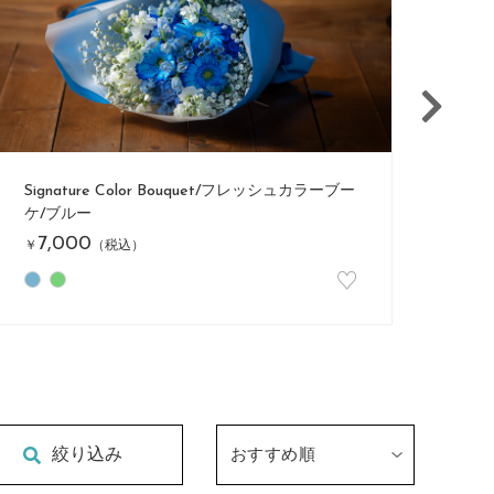
Signature Color Bouquet/フレッシュカラーブー
Si
ケ/レッド
ケ/
7,000
7
￥
（税込）
￥
♡
絞り込み