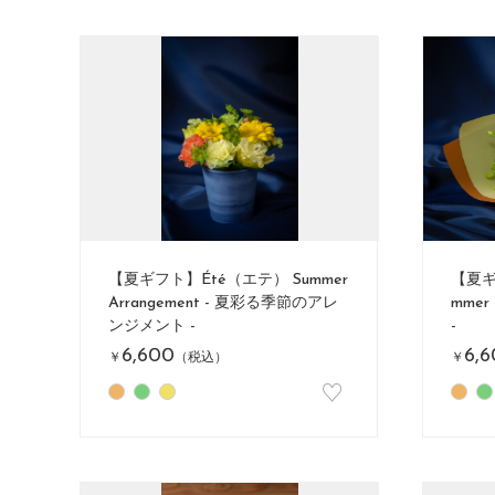
【夏ギフト】Été（エテ） Summer
【夏ギ
Arrangement - 夏彩る季節のアレ
mmer
ンジメント -
-
6,600
6,
￥
（税込）
￥
♡