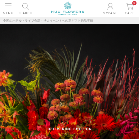
0
MENU
SEARCH
MYPAGE
CART
全国のホテル・ライブ会場・法人イベントへの花ギフト納品実績