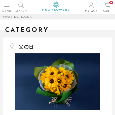
0
MENU
SEARCH
MYPAGE
CART
父の日｜HUG FLOWERS
CATEGORY
父の日