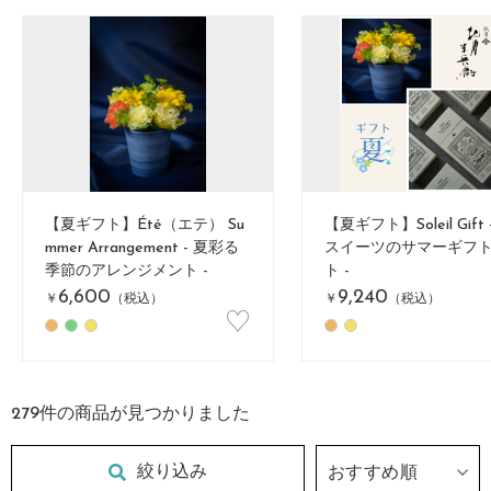
【夏ギフト】Été（エテ） Su
【夏ギフト】Soleil Gift
mmer Arrangement - 夏彩る
スイーツのサマーギフ
季節のアレンジメント -
ト -
6,600
9,240
￥
（税込）
￥
（税込）
♡
279
件の商品が見つかりました
絞り込み