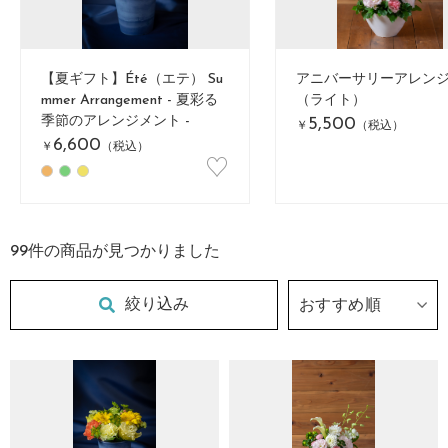
【夏ギフト】Été（エテ） Su
アニバーサリーアレンジ
mmer Arrangement - 夏彩る
（ライト）
季節のアレンジメント -
5,500
￥
（税込）
6,600
￥
（税込）
♡
99
件の商品が見つかりました
絞り込み