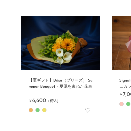
【夏ギフト】Brise（ブリーズ） Su
Signa
mmer Bouquet - 夏風を束ねた花束
ュカラ
-
7,
￥
6,600
￥
（税込）
♡