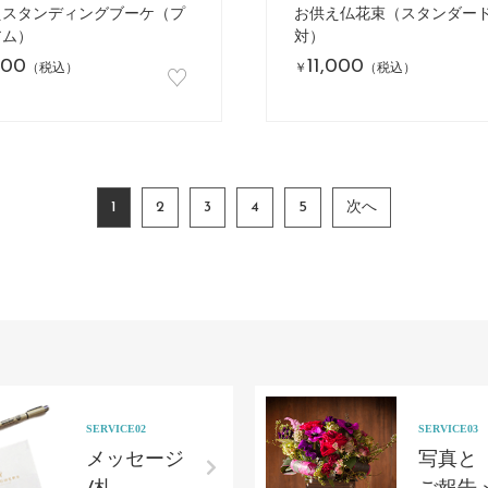
えスタンディングブーケ（プ
お供え仏花束（スタンダー
アム）
対）
000
11,000
♡
（税込）
￥
（税込）
1
2
3
4
5
次へ
SERVICE02
SERVICE03
メッセージ
写真と