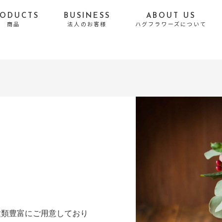
RODUCTS
BUSINESS
ABOUT US
商品
法人のお客様
ハグフラワーズについて
贈る目的から探す
誕生日
お悔やみ・お供え
結婚祝い・結婚記念日
出産祝い
開店・移転・新居・引
送別・昇進・退職祝い
越し祝い
長寿祝い
発表会・公演祝い
お礼・内祝い
お祝い
お見舞い
プロポーズ
種類豊富にご用意しており
結婚式・Photo Weddi
自宅用