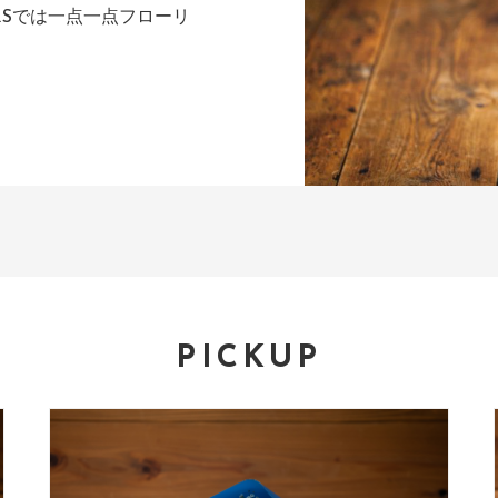
ng
RSでは一点一点フローリ
PICKUP