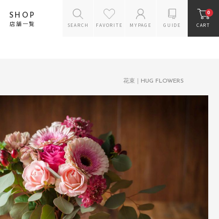
0
SHOP
店舗一覧
SEARCH
FAVORITE
MYPAGE
GUIDE
CART
花のスタイルから探す
バラのギフト
アレンジメント
花束｜HUG FLOWERS
花束
プリザーブドフラワー
ギフトセット
お供えギフトセット
リース
ドライフラワー
ラン鉢
花瓶
雑貨・ケアグッズ
スタンドフラワー
オーダー商品