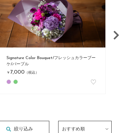
Signature Color Bouquet/フレッシュカラーブー
Si
ケ/イエロー
ケ/
7,000
7
￥
（税込）
￥
♡
絞り込み