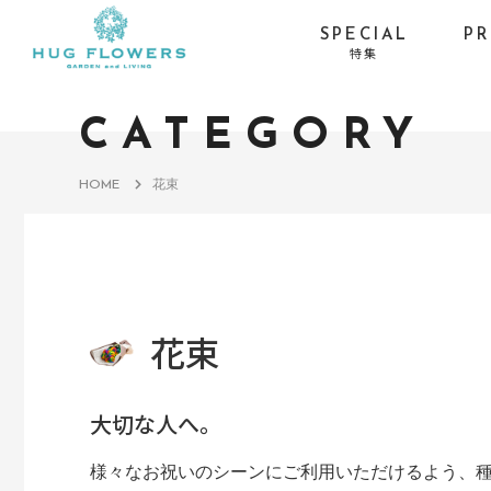
SPECIAL
P
特集
季節イベントから探す
CATEGORY
お供え・喪中お見舞い-
お盆
お線香セット
HOME
花束
お供え・喪中お見舞い-
ひまわり
仏具×花の特別コラボ
サマーギフト・残暑見
プロポーズ・バラ
舞い
花束
大切な人へ。
様々なお祝いのシーンにご利用いただけるよう、