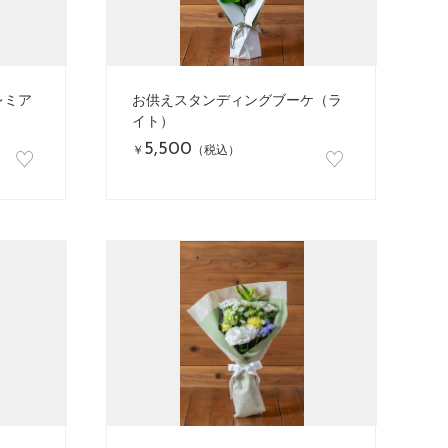
レミア
お供えスタンディングブーケ（ラ
イト）
5,500
♡
♡
￥
（税込）