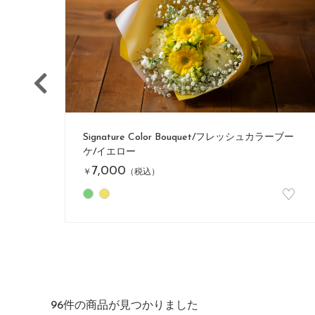
ーブー
【夏ギフト】Brise（ブリーズ） Summer Bouque
t - 夏風を束ねた花束 -
6,600
￥
（税込）
♡
♡
96
件の商品が見つかりました