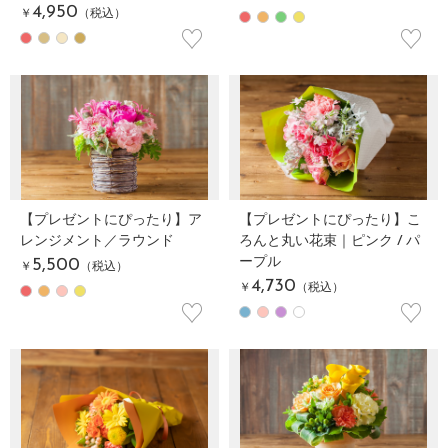
4,950
￥
（税込）
♡
♡
【プレゼントにぴったり】ア
【プレゼントにぴったり】こ
レンジメント／ラウンド
ろんと丸い花束｜ピンク / パ
ープル
5,500
￥
（税込）
4,730
￥
（税込）
♡
♡