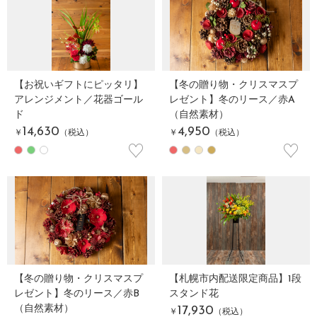
【お祝いギフトにピッタリ】
【冬の贈り物・クリスマスプ
アレンジメント／花器ゴール
レゼント】冬のリース／赤A
ド
（自然素材）
14,630
4,950
￥
（税込）
￥
（税込）
♡
♡
【冬の贈り物・クリスマスプ
【札幌市内配送限定商品】1段
レゼント】冬のリース／赤B
スタンド花
（自然素材）
17,930
￥
（税込）