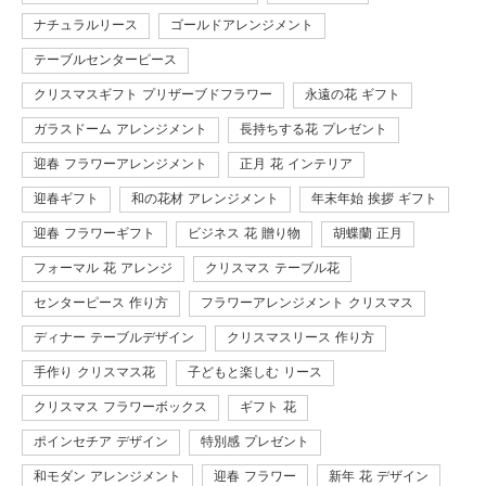
ナチュラルリース
ゴールドアレンジメント
テーブルセンターピース
クリスマスギフト プリザーブドフラワー
永遠の花 ギフト
ガラスドーム アレンジメント
長持ちする花 プレゼント
迎春 フラワーアレンジメント
正月 花 インテリア
迎春ギフト
和の花材 アレンジメント
年末年始 挨拶 ギフト
迎春 フラワーギフト
ビジネス 花 贈り物
胡蝶蘭 正月
フォーマル 花 アレンジ
クリスマス テーブル花
センターピース 作り方
フラワーアレンジメント クリスマス
ディナー テーブルデザイン
クリスマスリース 作り方
手作り クリスマス花
子どもと楽しむ リース
クリスマス フラワーボックス
ギフト 花
ポインセチア デザイン
特別感 プレゼント
和モダン アレンジメント
迎春 フラワー
新年 花 デザイン