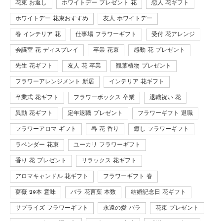
花束 お返し
ホワイトデー プレゼント 花
恋人 花ギフト
ホワイトデー 花束おすすめ
友人 ホワイトデー
春 インテリア 花
仕事場 フラワーギフト
受付 花アレンジ
会議室 花 ディスプレイ
卒業 花束
感動 花 プレゼント
先生 花ギフト
友人 花 卒業
観葉植物 プレゼント
フラワーアレンジメント 新居
インテリア 花ギフト
卒業式 花ギフト
フラワーボックス 卒業
退職祝い 花
異動 花ギフト
定年退職 プレゼント
フラワーギフト 退職
フラワーアロマ ギフト
春 花 香り
癒し フラワーギフト
ラベンダー 花束
ユーカリ フラワーギフト
香り 花 プレゼント
リラックス 花ギフト
アロマキャンドル 花ギフト
フラワーギフト 春
薔薇 29本 意味
バラ 花言葉 本数
結婚記念日 花ギフト
サプライズ フラワーギフト
永遠の愛 バラ
花束 プレゼント