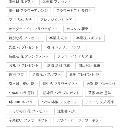
誕生日 花ギフト
誕生花 プレゼント
誕生日 フラワーアレンジ
フラワーギフト 長持ち
花 手入れ 方法
アレンジメント ケア
オーダーメイド フラワーギフト
カスタム 花束
特別な花 プレゼント
卒業式 花束
卒業祝い ギフト
先生 花 プレゼント
春 インテリア フラワー
新生活 花 アレンジメント
フラワーインテリア 春
お礼 花 プレゼント
退職 送別 花束
開店祝い 花束
送別 花束
退職祝い 花ギフト
異動 プレゼント 花
引っ越し祝い 花
新生活 フラワーギフト
送別 花 プレゼント
300本 バラ 意味
記念日 バラ プレゼント
薔薇 本数 意味
1本 1001本 バラ
バラの本数 メッセージ
チューリップ 花束
ミモザの日 花 プレゼント
送別会 花束
卒業祝い フラワーギフト
ホワイトデー フラワーギフト