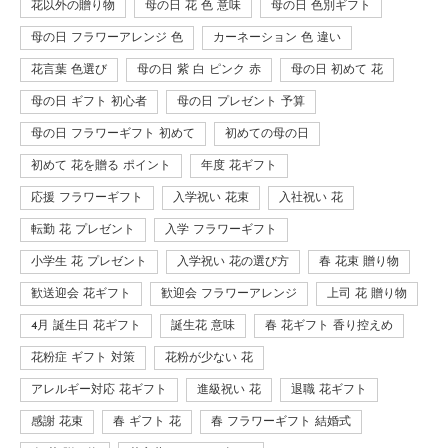
花以外の贈り物
母の日 花 色 意味
母の日 色別ギフト
母の日 フラワーアレンジ 色
カーネーション 色 違い
花言葉 色選び
母の日 紫 白 ピンク 赤
母の日 初めて 花
母の日 ギフト 初心者
母の日 プレゼント 予算
母の日 フラワーギフト 初めて
初めての母の日
初めて 花を贈る ポイント
年度 花ギフト
応援 フラワーギフト
入学祝い 花束
入社祝い 花
転勤 花 プレゼント
入学 フラワーギフト
小学生 花 プレゼント
入学祝い 花の選び方
春 花束 贈り物
歓送迎会 花ギフト
歓迎会 フラワーアレンジ
上司 花 贈り物
4月 誕生日 花ギフト
誕生花 意味
春 花ギフト 香り控えめ
花粉症 ギフト 対策
花粉が少ない 花
アレルギー対応 花ギフト
進級祝い 花
退職 花ギフト
感謝 花束
春 ギフト 花
春 フラワーギフト 結婚式