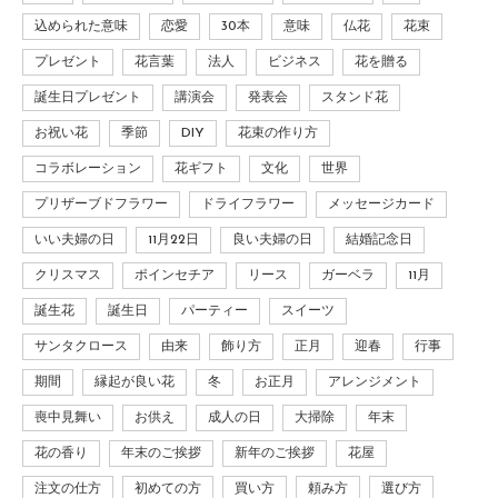
込められた意味
恋愛
30本
意味
仏花
花束
プレゼント
花言葉
法人
ビジネス
花を贈る
誕生日プレゼント
講演会
発表会
スタンド花
お祝い花
季節
DIY
花束の作り方
コラボレーション
花ギフト
文化
世界
プリザーブドフラワー
ドライフラワー
メッセージカード
いい夫婦の日
11月22日
良い夫婦の日
結婚記念日
クリスマス
ポインセチア
リース
ガーベラ
11月
誕生花
誕生日
パーティー
スイーツ
サンタクロース
由来
飾り方
正月
迎春
行事
期間
縁起が良い花
冬
お正月
アレンジメント
喪中見舞い
お供え
成人の日
大掃除
年末
花の香り
年末のご挨拶
新年のご挨拶
花屋
注文の仕方
初めての方
買い方
頼み方
選び方