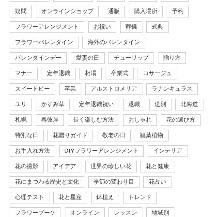
疑問
オンラインショップ
通販
購入場所
予約
フラワーアレンジメント
お祝い
葬儀
式典
フラワーバレンタイン
海外のバレンタイン
バレンタインデー
愛妻の日
チューリップ
贈り方
マナー
定年退職
相場
卒業式
コサージュ
スイートピー
卒業
アルストロメリア
ラナンキュラス
ユリ
かすみ草
定年退職祝い
退職
送別
北海道
札幌
春彼岸
長く楽しむ方法
おしゃれ
花の選び方
特別な日
花贈りガイド
敬老の日
観葉植物
お手入れ方法
DIYフラワーアレンジメント
インテリア
花の撮影
アイデア
世界の珍しい花
花と健康
花にまつわる歴史と文化
季節の変わり目
花占い
心理テスト
花と星座
鉢植え
トレンド
フラワーブーケ
オンライン
レッスン
地域別