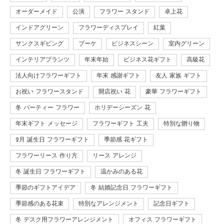
オーダーメイド
公演
フラワー スタンド
卓上花
インドアグリーン
フラワーディスプレイ
紅葉
サンクスギビング
ブーケ
ビジネスシーン
室内グリーン
インテリアプランツ
年末年始
ビジネス花ギフト
高級花
法人向けフラワーギフト
年末 感謝ギフト
友人 家族 ギフト
お祝い フラワースタンド
開店祝い 花
豪華 フラワーギフト
冬 パーティー フラワー
ホリデーシーズン 花
年末ギフト メッセージ
フラワーギフト 工夫
特別な贈り物
2月 誕生日 フラワーギフト
季節感 花ギフト
フラワーリース 作り方
リース アレンジ
冬 誕生日 フラワーギフト
温かみのある花
季節のギフトアイデア
冬 結婚記念日 フラワーギフト
季節感のある花束
特別なアレンジメント
記念日ギフト
冬 デスク用フラワーアレンジメント
オフィス フラワーギフト