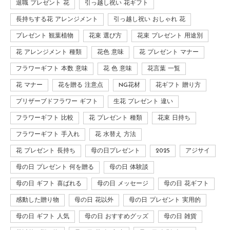
退職 プレゼント 花
引っ越し祝い 花ギフト
長持ちする花 アレンジメント
引っ越し祝い おしゃれ 花
プレゼント 観葉植物
花束 選び方
花束 プレゼント 用途別
花 アレンジメント 種類
花色 意味
花 プレゼント マナー
フラワーギフト 本数 意味
花 色 意味
花言葉 一覧
花 マナー
花を贈る 注意点
NG花材
花ギフト 贈り方
プリザーブドフラワー ギフト
生花 プレゼント 違い
フラワーギフト 比較
花 プレゼント 種類
花束 日持ち
フラワーギフト 手入れ
花 水替え 方法
花 プレゼント 長持ち
母の日プレゼント
2025
アジサイ
母の日 プレゼント 何を贈る
母の日 体験談
母の日 ギフト 喜ばれる
母の日 メッセージ
母の日 花ギフト
感動した贈り物
母の日 花以外
母の日 プレゼント 実用的
母の日 ギフト 人気
母の日 おすすめグッズ
母の日 雑貨