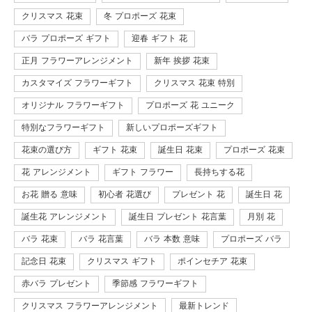
クリスマス 花束
冬 プロポーズ 花束
バラ プロポーズ ギフト
迎春 ギフト 花
正月 フラワーアレンジメント
新年 挨拶 花束
カスタマイズ フラワーギフト
クリスマス 花束 特別
オリジナル フラワーギフト
プロポーズ 花 ユニーク
特別なフラワーギフト
新しいプロポーズギフト
花束の選び方
ギフト 花束
誕生日 花束
プロポーズ 花束
花 アレンジメント
ギフト フラワー
長持ちする花
お花 贈る 意味
初心者 花選び
プレゼント 花
誕生日 花
誕生花 アレンジメント
誕生日 プレゼント 花言葉
月別 花
バラ 花束
バラ 花言葉
バラ 本数 意味
プロポーズ バラ
記念日 花束
クリスマス ギフト
ポインセチア 花束
赤バラ プレゼント
季節感 フラワーギフト
クリスマス フラワーアレンジメント
最新トレンド