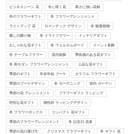
ビジネスシーン 花
冬に咲く花
寒さに強い花材
冬のフラワーギフト
冬 フラワーアレンジメント
ライトアップ 花
ロマンチック デザイン
冬 観葉植物
癒しの贈り物
冬 ドライフラワー
インテリアギフト
おしゃれな花ギフト
冬 ウェルカムボード
イベント装飾
冬 テーブルフラワー
室内装飾
季節感のある花ギフト
冬 和モダン フラワーアレンジメント
上品な花ギフト
季節のギフト
年末年始 ブーケ
カラフル フラワーギフト
季節のブーケデザイン
冬 ガーデニング
室内 ガーデン
季節の花 アレンジメント
フラワーギフト ラッピング
特別な花ギフト
個性的 ラッピングデザイン
冬 フラワーボックス
コンパクト 花ギフト
季節のフラワーアレンジメント
冬 記念日 花束
季節の花の選び方
クリスマス フラワーギフト
冬 ギフト 花