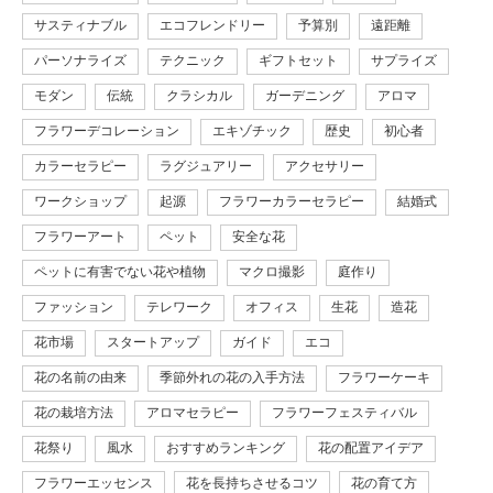
サスティナブル
エコフレンドリー
予算別
遠距離
パーソナライズ
テクニック
ギフトセット
サプライズ
モダン
伝統
クラシカル
ガーデニング
アロマ
フラワーデコレーション
エキゾチック
歴史
初心者
カラーセラピー
ラグジュアリー
アクセサリー
ワークショップ
起源
フラワーカラーセラピー
結婚式
フラワーアート
ペット
安全な花
ペットに有害でない花や植物
マクロ撮影
庭作り
ファッション
テレワーク
オフィス
生花
造花
花市場
スタートアップ
ガイド
エコ
花の名前の由来
季節外れの花の入手方法
フラワーケーキ
花の栽培方法
アロマセラピー
フラワーフェスティバル
花祭り
風水
おすすめランキング
花の配置アイデア
フラワーエッセンス
花を長持ちさせるコツ
花の育て方