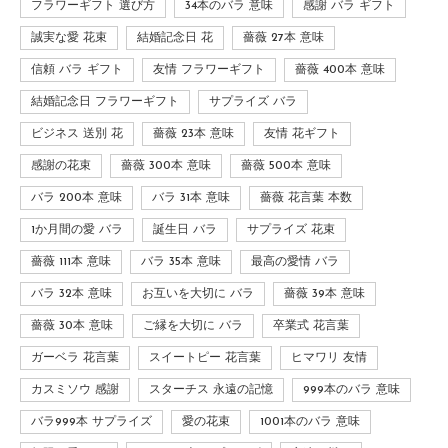
フラワーギフト 選び方
34本のバラ 意味
感謝 バラ ギフト
誠実な愛 花束
結婚記念日 花
薔薇 27本 意味
信頼 バラ ギフト
友情 フラワーギフト
薔薇 400本 意味
結婚記念日 フラワーギフト
サプライズ バラ
ビジネス 送別 花
薔薇 23本 意味
友情 花ギフト
感謝の花束
薔薇 300本 意味
薔薇 500本 意味
バラ 200本 意味
バラ 31本 意味
薔薇 花言葉 本数
1か月間の愛 バラ
誕生日 バラ
サプライズ 花束
薔薇 111本 意味
バラ 35本 意味
最高の愛情 バラ
バラ 32本 意味
お互いを大切に バラ
薔薇 39本 意味
薔薇 30本 意味
ご縁を大切に バラ
卒業式 花言葉
ガーベラ 花言葉
スイートピー 花言葉
ヒマワリ 友情
カスミソウ 感謝
スターチス 永遠の記憶
999本のバラ 意味
バラ999本 サプライズ
愛の花束
1001本のバラ 意味