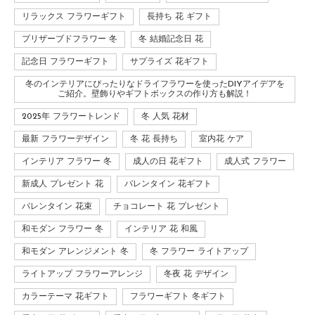
リラックス フラワーギフト
長持ち 花 ギフト
プリザーブドフラワー 冬
冬 結婚記念日 花
記念日 フラワーギフト
サプライズ 花ギフト
冬のインテリアにぴったりなドライフラワーを使ったDIYアイデアを
ご紹介。壁飾りやギフトボックスの作り方も解説！
2025年 フラワートレンド
冬 人気 花材
最新 フラワーデザイン
冬 花 長持ち
室内花 ケア
インテリア フラワー 冬
成人の日 花ギフト
成人式 フラワー
新成人 プレゼント 花
バレンタイン 花ギフト
バレンタイン 花束
チョコレート 花 プレゼント
和モダン フラワー 冬
インテリア 花 和風
和モダン アレンジメント 冬
冬 フラワー ライトアップ
ライトアップ フラワーアレンジ
冬夜 花 デザイン
カラーテーマ 花ギフト
フラワーギフト 冬ギフト