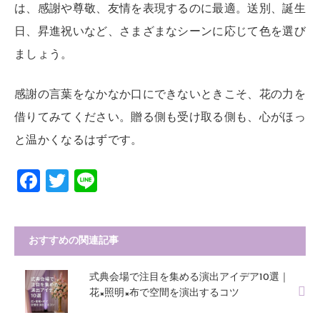
は、感謝や尊敬、友情を表現するのに最適。送別、誕生
日、昇進祝いなど、さまざまなシーンに応じて色を選び
ましょう。
感謝の言葉をなかなか口にできないときこそ、花の力を
借りてみてください。贈る側も受け取る側も、心がほっ
と温かくなるはずです。
F
T
Li
a
wi
n
ce
tt
e
おすすめの関連記事
b
er
o
式典会場で注目を集める演出アイデア10選｜
o
花×照明×布で空間を演出するコツ
k