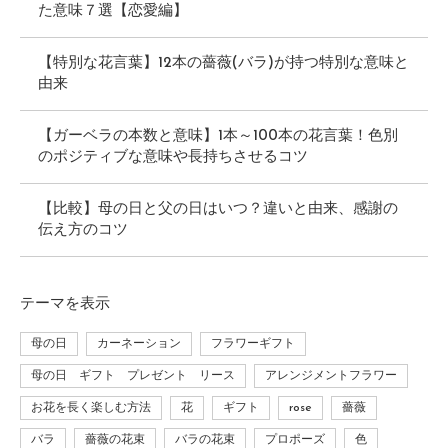
た意味７選【恋愛編】
【特別な花言葉】12本の薔薇(バラ)が持つ特別な意味と
由来
【ガーベラの本数と意味】1本～100本の花言葉！色別
のポジティブな意味や長持ちさせるコツ
【比較】母の日と父の日はいつ？違いと由来、感謝の
伝え方のコツ
テーマ
を表示
母の日
カーネーション
フラワーギフト
母の日 ギフト プレゼント リース
アレンジメントフラワー
お花を長く楽しむ方法
花
ギフト
rose
薔薇
バラ
薔薇の花束
バラの花束
プロポーズ
色