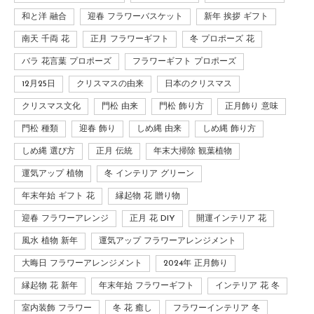
和と洋 融合
迎春 フラワーバスケット
新年 挨拶 ギフト
南天 千両 花
正月 フラワーギフト
冬 プロポーズ 花
バラ 花言葉 プロポーズ
フラワーギフト プロポーズ
12月25日
クリスマスの由来
日本のクリスマス
クリスマス文化
門松 由来
門松 飾り方
正月飾り 意味
門松 種類
迎春 飾り
しめ縄 由来
しめ縄 飾り方
しめ縄 選び方
正月 伝統
年末大掃除 観葉植物
運気アップ 植物
冬 インテリア グリーン
年末年始 ギフト 花
縁起物 花 贈り物
迎春 フラワーアレンジ
正月 花 DIY
開運インテリア 花
風水 植物 新年
運気アップ フラワーアレンジメント
大晦日 フラワーアレンジメント
2024年 正月飾り
縁起物 花 新年
年末年始 フラワーギフト
インテリア 花 冬
室内装飾 フラワー
冬 花 癒し
フラワーインテリア 冬