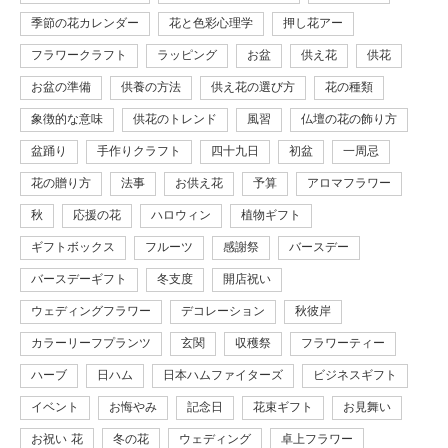
季節の花カレンダー
花と色彩心理学
押し花アー
フラワークラフト
ラッピング
お盆
供え花
供花
お盆の準備
供養の方法
供え花の選び方
花の種類
象徴的な意味
供花のトレンド
風習
仏壇の花の飾り方
盆踊り
手作りクラフト
四十九日
初盆
一周忌
花の贈り方
法事
お供え花
予算
アロマフラワー
秋
応援の花
ハロウィン
植物ギフト
ギフトボックス
フルーツ
感謝祭
バースデー
バースデーギフト
冬支度
開店祝い
ウェディングフラワー
デコレーション
秋彼岸
カラーリーフプランツ
玄関
収穫祭
フラワーティー
ハーブ
日ハム
日本ハムファイターズ
ビジネスギフト
イベント
お悔やみ
記念日
花束ギフト
お見舞い
お祝い 花
冬の花
ウェディング
卓上フラワー