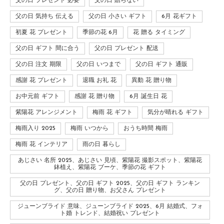
父の日 プレゼント 必要
父の日 贈らない
父の日 気持ち 伝える
父の日 小さい ギフト
6月 花ギフト
初夏 花 プレゼント
季節の花 6月
花 贈る タイミング
父の日 ギフト 間に合う
父の日 プレゼント 配送
父の日 注文 期限
父の日 いつまで
父の日 ギフト 通販
感謝 花 プレゼント
退職 お礼 花
異動 花 贈り物
お中元前 ギフト
感謝 花 贈り物
6月 誕生日 花
紫陽花 アレンジメント
梅雨 花 ギフト
気分が晴れる ギフト
梅雨入り 2025
梅雨 いつから
おうち時間 梅雨
梅雨 花 インテリア
雨の日 暮らし
あじさい 名所 2025、あじさい 見頃、紫陽花 撮影スポット、紫陽花
鉢植え、紫陽花 ブーケ、季節の花 ギフト
父の日 プレゼント、父の日 ギフト 2025、父の日 ギフト ランキン
グ、父の日 贈り物、お父さん プレゼント
ジューンブライド 意味、ジューンブライド 2025、6月 結婚式、フォ
ト婚 トレンド、結婚祝い プレゼント