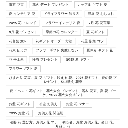
浴衣 花束
花火 デート プレゼント
カップル ギフト 夏
夏 インテリア 花
ドライフラワー 飾り方
部屋 花 おしゃれ
2025 花 トレンド
フラワーインテリア 夏
7月 花 花言葉
8月 花 プレゼント
季節の花 カレンダー
夏 花ギフト
花言葉 意味
花ギフト オーダー 方法
花屋 依頼 コツ
花束 伝え方
フラワーギフト 失敗しない
夏休み ギフト 花
花 手土産
帰省 プレゼント
2025 夏 ギフト
フラワーギフト 夏
ひまわり 花束、夏 花 ギフト、映える 花、2025 花ギフト、夏の花 プ
レゼント、SNS映え 花束
夏 イベント 花ギフト、花火大会 プレゼント、浴衣 花束、夏 花 ブー
ケ、2025 花火大会 ギフト
お盆 花ギフト
初盆 お供え
お盆 花 マナー
2025 お盆 花
お供え花 関係別
法要 花 選び方、お供え花 マナー 初心者、お盆 お供え花、命日 花、
月命日 花