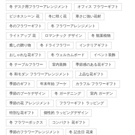
冬 デスク用フラワーアレンジメント
オフィス フラワーギフト
ビジネスシーン 花
冬に咲く花
寒さに強い花材
冬のフラワーギフト
冬 フラワーアレンジメント
ライトアップ 花
ロマンチック デザイン
冬 観葉植物
癒しの贈り物
冬 ドライフラワー
インテリアギフト
おしゃれな花ギフト
冬 ウェルカムボード
イベント装飾
冬 テーブルフラワー
室内装飾
季節感のある花ギフト
冬 和モダン フラワーアレンジメント
上品な花ギフト
季節のギフト
年末年始 ブーケ
カラフル フラワーギフト
季節のブーケデザイン
冬 ガーデニング
室内 ガーデン
季節の花 アレンジメント
フラワーギフト ラッピング
特別な花ギフト
個性的 ラッピングデザイン
冬 フラワーボックス
コンパクト 花ギフト
季節のフラワーアレンジメント
冬 記念日 花束