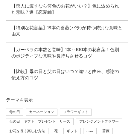
【恋人に渡すなら何色のお花がいい？】色に込められ
た意味７選【恋愛編】
【特別な花言葉】12本の薔薇(バラ)が持つ特別な意味と
由来
【ガーベラの本数と意味】1本～100本の花言葉！色別
のポジティブな意味や長持ちさせるコツ
【比較】母の日と父の日はいつ？違いと由来、感謝の
伝え方のコツ
テーマ
を表示
母の日
カーネーション
フラワーギフト
母の日 ギフト プレゼント リース
アレンジメントフラワー
お花を長く楽しむ方法
花
ギフト
rose
薔薇