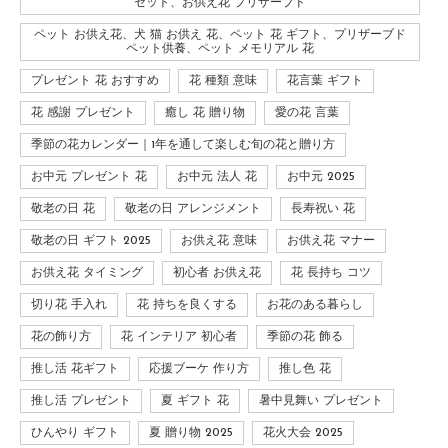
セット、お供え花 プリザーブド
ペット お供え花、犬 猫 お供え 花、ペット 花 ギフト、プリザーブド
ペット供養、ペット メモリアル 花
プレゼント 花 おすすめ
花 種類 意味
花言葉 ギフト
花 感謝 プレゼント
癒し 花 贈り物
愛の花 言葉
季節の花カレンダー｜1年を通して楽しむ旬の花と贈り方
お中元 プレゼント 花
お中元 法人 花
お中元 2025
敬老の日 花
敬老の日 アレンジメント
長寿祝い 花
敬老の日 ギフト 2025
お供え花 意味
お供え花 マナー
お供え花 タイミング
初心者 お供え花
花 長持ち コツ
切り花 手入れ
花 持ちを良くする
お花のある暮らし
花の飾り方
花 インテリア 初心者
季節の花 飾る
推し活 花ギフト
応援ブーケ 作り方
推し色 花
推し活 プレゼント
夏 ギフト 花
暑中見舞い プレゼント
ひんやり ギフト
夏 贈り物 2025
花火大会 2025