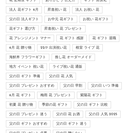
花 定期便 ギフト
ありがとう 伝え方
ギフト 習慣化
法人 花ギフト 6月
昇進祝い 花
法人 お祝い 花
父の日 法人ギフト
お中元 花ギフト
お祝い 花ギフト
花ギフト 選び方
昇進祝い 花 プレゼント
花 アレンジメント マナー
花 ギフト 感謝
花 ギフト 退職
6月 花 贈り物
22/7 出演祝い花
根室 ライブ 花
海鮮丼 フラワーギフト
推し花 オーダーメイド
地方 イベント 祝い花
ライブ祝い花 通販
父の日 ギフト 準備
父の日 花 人気
父の日 プレゼント おすすめ
父の日 早割
父の日 いつ 準備
6月 花 ギフト
梅雨 花 プレゼント
紫陽花 ギフト
初夏 花 贈り物
季節の花 ギフト
父の日 ギフト 比較
父の日 プレゼント 迷う
父の日 花 お酒
父の日 人気 2025
父の日 ギフト おすすめ
父の日 ギフト 迷う