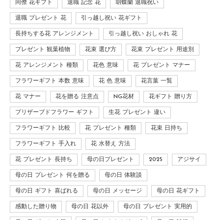
同僚 花ギフト
退職 記念 花
胡蝶蘭 退職祝い
退職 プレゼント 花
引っ越し祝い 花ギフト
長持ちする花 アレンジメント
引っ越し祝い おしゃれ 花
プレゼント 観葉植物
花束 選び方
花束 プレゼント 用途別
花 アレンジメント 種類
花色 意味
花 プレゼント マナー
フラワーギフト 本数 意味
花 色 意味
花言葉 一覧
花 マナー
花を贈る 注意点
NG花材
花ギフト 贈り方
プリザーブドフラワー ギフト
生花 プレゼント 違い
フラワーギフト 比較
花 プレゼント 種類
花束 日持ち
フラワーギフト 手入れ
花 水替え 方法
花 プレゼント 長持ち
母の日プレゼント
2025
アジサイ
母の日 プレゼント 何を贈る
母の日 体験談
母の日 ギフト 喜ばれる
母の日 メッセージ
母の日 花ギフト
感動した贈り物
母の日 花以外
母の日 プレゼント 実用的