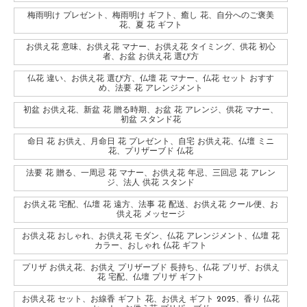
梅雨明け プレゼント、梅雨明け ギフト、癒し 花、自分へのご褒美
花、夏 花 ギフト
お供え花 意味、お供え花 マナー、お供え花 タイミング、供花 初心
者、お盆 お供え花 選び方
仏花 違い、お供え花 選び方、仏壇 花 マナー、仏花 セット おすす
め、法要 花 アレンジメント
初盆 お供え花、新盆 花 贈る時期、お盆 花 アレンジ、供花 マナー、
初盆 スタンド花
命日 花 お供え、月命日 花 プレゼント、自宅 お供え花、仏壇 ミニ
花、プリザーブド 仏花
法要 花 贈る、一周忌 花 マナー、お供え花 年忌、三回忌 花 アレン
ジ、法人 供花 スタンド
お供え花 宅配、仏壇 花 遠方、法事 花 配送、お供え花 クール便、お
供え花 メッセージ
お供え花 おしゃれ、お供え花 モダン、仏花 アレンジメント、仏壇 花
カラー、おしゃれ 仏花 ギフト
プリザ お供え花、お供え プリザーブド 長持ち、仏花 プリザ、お供え
花 宅配、仏壇 プリザ ギフト
お供え花 セット、お線香 ギフト 花、お供え ギフト 2025、香り 仏花