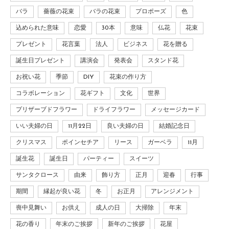
バラ
薔薇の花束
バラの花束
プロポーズ
色
込められた意味
恋愛
30本
意味
仏花
花束
プレゼント
花言葉
法人
ビジネス
花を贈る
誕生日プレゼント
講演会
発表会
スタンド花
お祝い花
季節
DIY
花束の作り方
コラボレーション
花ギフト
文化
世界
プリザーブドフラワー
ドライフラワー
メッセージカード
いい夫婦の日
11月22日
良い夫婦の日
結婚記念日
クリスマス
ポインセチア
リース
ガーベラ
11月
誕生花
誕生日
パーティー
スイーツ
サンタクロース
由来
飾り方
正月
迎春
行事
期間
縁起が良い花
冬
お正月
アレンジメント
喪中見舞い
お供え
成人の日
大掃除
年末
花の香り
年末のご挨拶
新年のご挨拶
花屋