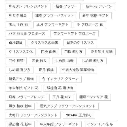
和モダン アレンジメント
迎春 フラワー
新年 花 デザイン
和と洋 融合
迎春 フラワーバスケット
新年 挨拶 ギフト
南天 千両 花
正月 フラワーギフト
冬 プロポーズ 花
バラ 花言葉 プロポーズ
フラワーギフト プロポーズ
12月25日
クリスマスの由来
日本のクリスマス
クリスマス文化
門松 由来
門松 飾り方
正月飾り 意味
門松 種類
迎春 飾り
しめ縄 由来
しめ縄 飾り方
しめ縄 選び方
正月 伝統
年末大掃除 観葉植物
運気アップ 植物
冬 インテリア グリーン
年末年始 ギフト 花
縁起物 花 贈り物
迎春 フラワーアレンジ
正月 花 DIY
開運インテリア 花
風水 植物 新年
運気アップ フラワーアレンジメント
大晦日 フラワーアレンジメント
2024年 正月飾り
縁起物 花 新年
年末年始 フラワーギフト
インテリア 花 冬