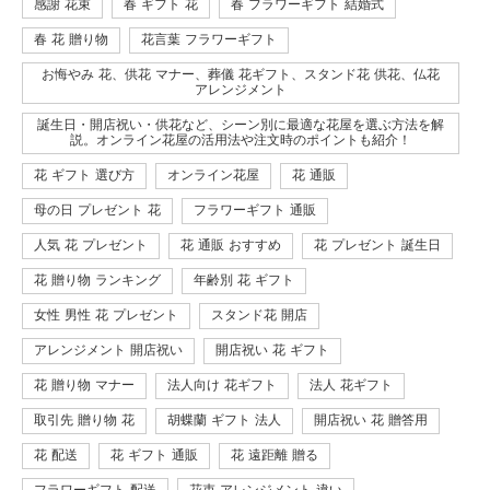
感謝 花束
春 ギフト 花
春 フラワーギフト 結婚式
春 花 贈り物
花言葉 フラワーギフト
お悔やみ 花、供花 マナー、葬儀 花ギフト、スタンド花 供花、仏花
アレンジメント
誕生日・開店祝い・供花など、シーン別に最適な花屋を選ぶ方法を解
説。オンライン花屋の活用法や注文時のポイントも紹介！
花 ギフト 選び方
オンライン花屋
花 通販
母の日 プレゼント 花
フラワーギフト 通販
人気 花 プレゼント
花 通販 おすすめ
花 プレゼント 誕生日
花 贈り物 ランキング
年齢別 花 ギフト
女性 男性 花 プレゼント
スタンド花 開店
アレンジメント 開店祝い
開店祝い 花 ギフト
花 贈り物 マナー
法人向け 花ギフト
法人 花ギフト
取引先 贈り物 花
胡蝶蘭 ギフト 法人
開店祝い 花 贈答用
花 配送
花 ギフト 通販
花 遠距離 贈る