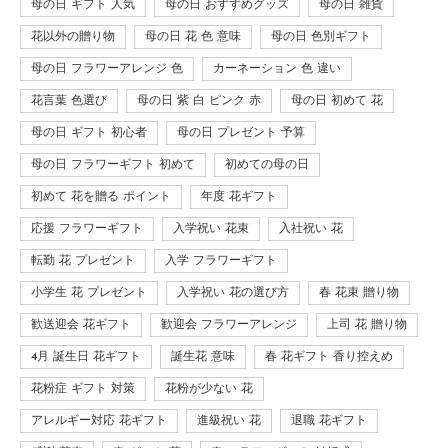
母の日 ギフト 人気
母の日 おすすめグッズ
母の日 雑貨
花以外の贈り物
母の日 花 色 意味
母の日 色別ギフト
母の日 フラワーアレンジ 色
カーネーション 色 違い
花言葉 色選び
母の日 紫 白 ピンク 赤
母の日 初めて 花
母の日 ギフト 初心者
母の日 プレゼント 予算
母の日 フラワーギフト 初めて
初めての母の日
初めて 花を贈る ポイント
年度 花ギフト
応援 フラワーギフト
入学祝い 花束
入社祝い 花
転勤 花 プレゼント
入学 フラワーギフト
小学生 花 プレゼント
入学祝い 花の選び方
春 花束 贈り物
歓送迎会 花ギフト
歓迎会 フラワーアレンジ
上司 花 贈り物
4月 誕生日 花ギフト
誕生花 意味
春 花ギフト 香り控えめ
花粉症 ギフト 対策
花粉が少ない 花
アレルギー対応 花ギフト
進級祝い 花
退職 花ギフト