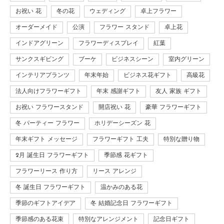
お祝い 花
冬の花
ウェディング
卓上フラワー
オーダーメイド
公演
フラワー スタンド
卓上花
インドアグリーン
フラワーディスプレイ
紅葉
サンクスギビング
ブーケ
ビジネスシーン
室内グリーン
インテリアプランツ
年末年始
ビジネス花ギフト
高級花
法人向けフラワーギフト
年末 感謝ギフト
友人 家族 ギフト
お祝い フラワースタンド
開店祝い 花
豪華 フラワーギフト
冬 パーティー フラワー
ホリデーシーズン 花
年末ギフト メッセージ
フラワーギフト 工夫
特別な贈り物
2月 誕生日 フラワーギフト
季節感 花ギフト
フラワーリース 作り方
リース アレンジ
冬 誕生日 フラワーギフト
温かみのある花
季節のギフトアイデア
冬 結婚記念日 フラワーギフト
季節感のある花束
特別なアレンジメント
記念日ギフト