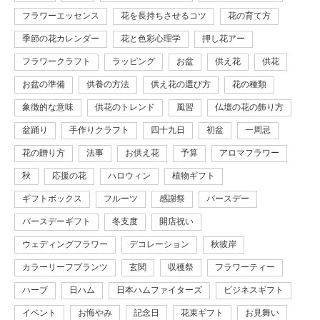
フラワーエッセンス
花を長持ちさせるコツ
花の育て方
季節の花カレンダー
花と色彩心理学
押し花アー
フラワークラフト
ラッピング
お盆
供え花
供花
お盆の準備
供養の方法
供え花の選び方
花の種類
象徴的な意味
供花のトレンド
風習
仏壇の花の飾り方
盆踊り
手作りクラフト
四十九日
初盆
一周忌
花の贈り方
法事
お供え花
予算
アロマフラワー
秋
応援の花
ハロウィン
植物ギフト
ギフトボックス
フルーツ
感謝祭
バースデー
バースデーギフト
冬支度
開店祝い
ウェディングフラワー
デコレーション
秋彼岸
カラーリーフプランツ
玄関
収穫祭
フラワーティー
ハーブ
日ハム
日本ハムファイターズ
ビジネスギフト
イベント
お悔やみ
記念日
花束ギフト
お見舞い