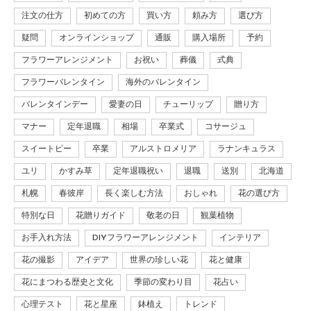
注文の仕方
初めての方
買い方
頼み方
選び方
疑問
オンラインショップ
通販
購入場所
予約
フラワーアレンジメント
お祝い
葬儀
式典
フラワーバレンタイン
海外のバレンタイン
バレンタインデー
愛妻の日
チューリップ
贈り方
マナー
定年退職
相場
卒業式
コサージュ
スイートピー
卒業
アルストロメリア
ラナンキュラス
ユリ
かすみ草
定年退職祝い
退職
送別
北海道
札幌
春彼岸
長く楽しむ方法
おしゃれ
花の選び方
特別な日
花贈りガイド
敬老の日
観葉植物
お手入れ方法
DIYフラワーアレンジメント
インテリア
花の撮影
アイデア
世界の珍しい花
花と健康
花にまつわる歴史と文化
季節の変わり目
花占い
心理テスト
花と星座
鉢植え
トレンド