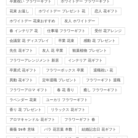
卒業祝い フラワーギフト
ホワイトデー フラワーギフト
花束 お返し
ホワイトデー プレゼント 花
恋人 花ギフト
ホワイトデー 花束おすすめ
友人 ホワイトデー
春 インテリア 花
仕事場 フラワーギフト
受付 花アレンジ
会議室 花 ディスプレイ
卒業 花束
感動 花 プレゼント
先生 花ギフト
友人 花 卒業
観葉植物 プレゼント
フラワーアレンジメント 新居
インテリア 花ギフト
卒業式 花ギフト
フラワーボックス 卒業
退職祝い 花
異動 花ギフト
定年退職 プレゼント
フラワーギフト 退職
フラワーアロマ ギフト
春 花 香り
癒し フラワーギフト
ラベンダー 花束
ユーカリ フラワーギフト
香り 花 プレゼント
リラックス 花ギフト
アロマキャンドル 花ギフト
フラワーギフト 春
薔薇 29本 意味
バラ 花言葉 本数
結婚記念日 花ギフト