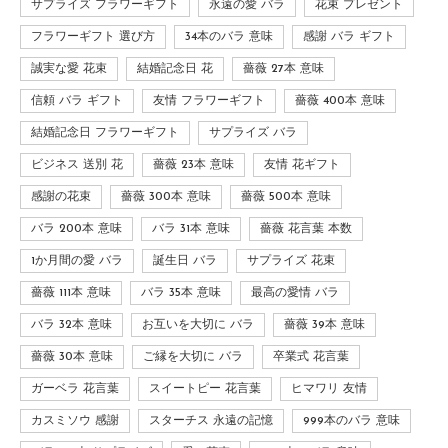
サプライズ フラワーギフト
永遠の愛 バラ
花束 プレゼント
フラワーギフト 選び方
34本のバラ 意味
感謝 バラ ギフト
誠実な愛 花束
結婚記念日 花
薔薇 27本 意味
信頼 バラ ギフト
友情 フラワーギフト
薔薇 400本 意味
結婚記念日 フラワーギフト
サプライズ バラ
ビジネス 送別 花
薔薇 23本 意味
友情 花ギフト
感謝の花束
薔薇 300本 意味
薔薇 500本 意味
バラ 200本 意味
バラ 31本 意味
薔薇 花言葉 本数
1か月間の愛 バラ
誕生日 バラ
サプライズ 花束
薔薇 111本 意味
バラ 35本 意味
最高の愛情 バラ
バラ 32本 意味
お互いを大切に バラ
薔薇 39本 意味
薔薇 30本 意味
ご縁を大切に バラ
卒業式 花言葉
ガーベラ 花言葉
スイートピー 花言葉
ヒマワリ 友情
カスミソウ 感謝
スターチス 永遠の記憶
999本のバラ 意味