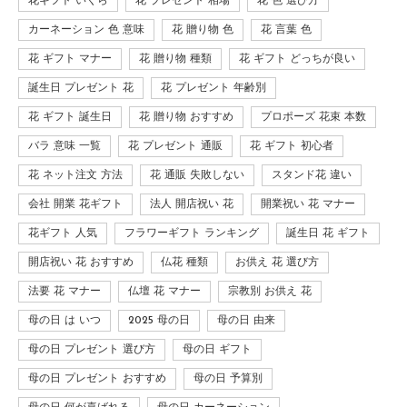
花ギフト いくら
花 プレゼント 相場
花 色 選び方
カーネーション 色 意味
花 贈り物 色
花 言葉 色
花 ギフト マナー
花 贈り物 種類
花 ギフト どっちが良い
誕生日 プレゼント 花
花 プレゼント 年齢別
花 ギフト 誕生日
花 贈り物 おすすめ
プロポーズ 花束 本数
バラ 意味 一覧
花 プレゼント 通販
花 ギフト 初心者
花 ネット注文 方法
花 通販 失敗しない
スタンド花 違い
会社 開業 花ギフト
法人 開店祝い 花
開業祝い 花 マナー
花ギフト 人気
フラワーギフト ランキング
誕生日 花 ギフト
開店祝い 花 おすすめ
仏花 種類
お供え 花 選び方
法要 花 マナー
仏壇 花 マナー
宗教別 お供え 花
母の日 は いつ
2025 母の日
母の日 由来
母の日 プレゼント 選び方
母の日 ギフト
母の日 プレゼント おすすめ
母の日 予算別