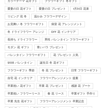
カラーテーマ 花ギフト
フラワーギフト 冬ギフト
愛妻の日 花ギフト
愛妻の日 プレゼント
1月31日 花束
リビング 花 冬
温かみ フラワーデザイン
お見舞い 冬 フラワーギフト
病室 花 アレンジメント
冬 ドライフラワー アレンジ
DIY 花 インテリア
長持ち ドライフラワー
男性 バレンタイン フラワーギフト
モダン 花 ギフト
青いバラ プレゼント
バレンタイン フラワーギフト
花 プレゼント 人気
2025 バレンタイン
誕生日 冬 花ギフト
フラワーギフト 季節
冬 花 プレゼント
日常 フラワーギフト
自宅 花 インテリア
フラワーアレンジメント 提案
卒業祝い 花ギフト
卒業 花 プレゼント
感謝 花 ブーケ
卒業祝い フラワーリース
春 花 リース
卒業ギフト 手作り
卒業 先生 花ギフト
フラワーアレンジメント 卒業記念