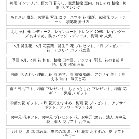
梅雨 インテリア、雨の日 暮らし、観葉植物 室内、おしゃれ 植物、梅
雨 花 アレンジ
あじさい 撮影、紫陽花 写真 コツ、スマホ 花 撮影、紫陽花 フォトテ
クニック、紫陽花 撮り方
おしゃれ 傘 レディース、レインコート トレンド 2025、レイングッ
ズ おすすめ、防水バッグ レディース、梅雨 傘 人気
6月 誕生花、6月 花言葉、誕生日 花 プレゼント、6月 プレゼント
花、アジサイ バラ 花言葉
季語 6月、6月 花 和名、植物 日本語、アジサイ 季語、花の名前 和
語、初夏 植物 言葉
梅雨 花 きれい 理由、花 雨 科学、雨 植物 効果、アジサイ 美しく見
える 理由、湿度と花
雨の日 ギフト、梅雨 プレゼント、ちょっとした プレゼント、梅雨 花
ギフト、気遣い ギフト
季節の花 ギフト、6月 花束 おすすめ、梅雨 花 プレゼント、アジサイ
ギフト、フラワーギフト 6月
お中元 花ギフト、お中元 プレゼント 花、お中元 2025、法人 お中元
花、個人 花ギフト お中元
7月 花、夏 花 花言葉、季節の花 夏、7月 花束 おすすめ、夏 ギフト
フラワー