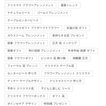
クリスマス フラワーアレンジメント
最新トレンド
ナチュラルリース
ゴールドアレンジメント
テーブルセンターピース
クリスマスギフト プリザーブドフラワー
永遠の花 ギフト
ガラスドーム アレンジメント
長持ちする花 プレゼント
迎春 フラワーアレンジメント
正月 花 インテリア
迎春ギフト
和の花材 アレンジメント
年末年始 挨拶 ギフト
迎春 フラワーギフト
ビジネス 花 贈り物
胡蝶蘭 正月
フォーマル 花 アレンジ
クリスマス テーブル花
センターピース 作り方
フラワーアレンジメント クリスマス
ディナー テーブルデザイン
クリスマスリース 作り方
手作り クリスマス花
子どもと楽しむ リース
クリスマス フラワーボックス
ギフト 花
ポインセチア デザイン
特別感 プレゼント