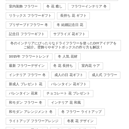
室内装飾 フラワー
冬 花 癒し
フラワーインテリア 冬
リラックス フラワーギフト
長持ち 花 ギフト
プリザーブドフラワー 冬
冬 結婚記念日 花
記念日 フラワーギフト
サプライズ 花ギフト
冬のインテリアにぴったりなドライフラワーを使ったDIYアイデアを
ご紹介。壁飾りやギフトボックスの作り方も解説！
2025年 フラワートレンド
冬 人気 花材
最新 フラワーデザイン
冬 花 長持ち
室内花 ケア
インテリア フラワー 冬
成人の日 花ギフト
成人式 フラワー
新成人 プレゼント 花
バレンタイン 花ギフト
バレンタイン 花束
チョコレート 花 プレゼント
和モダン フラワー 冬
インテリア 花 和風
和モダン アレンジメント 冬
冬 フラワー ライトアップ
ライトアップ フラワーアレンジ
冬夜 花 デザイン