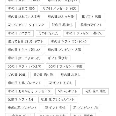
母の日 遅れてごめんね
母の日 間に合わない
母の日 遅れて 贈る
母の日 メッセージ 例文
母の日 遅れても大丈夫
母の日 終わった後
花ギフト 習慣
花 プレゼント タイミング
記念日 花 贈る
季節の花ギフト
母の日 いつまで
母の日 忘れた
母の日 プレゼント 遅れて
遅れても喜ばれる ギフト
母の日 ギフト ランキング
母の日 もらって嬉しい
母の日 プレゼント 人気
母の日 贈ってよかった
ギフト 選び方
父の日 ギフト いつまで
父の日 プレゼント 準備
父の日 2025
父の日 贈り物
母の日 お返し
母の日 お礼 プレゼント
花 ギフト お返し
母の日 ありがとう メッセージ
5月 花 ギフト
芍薬 花束 通販
紫陽花 ギフト 5月
初夏 花 アレンジメント
季節の花 プレゼント
花 ギフト 習慣
花 プレゼント 月1