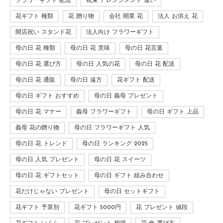
フラワーギフト 配送
花束 アレンジメント 違い
花ギフト 種類
花 贈り物
会社 開業 花
法人 お供え 花
開店祝い スタンド花
法人向け フラワーギフト
母の日 花 種類
母の日 花 意味
母の日 花言葉
母の日 花 選び方
母の日 人気の花
母の日 花 配送
母の日 花 通販
母の日 遠方
花ギフト 配送
母の日 ギフト おすすめ
母の日 義母 プレゼント
母の日 花 マナー
義母 フラワーギフト
母の日 ギフト 上品
義母 花の贈り物
母の日 フラワーギフト 人気
母の日 花 トレンド
母の日 ランキング 2025
母の日 人気 プレゼント
母の日 花 スイーツ
母の日 花 ギフトセット
母の日 ギフト 組み合わせ
花だけじゃない プレゼント
母の日 セットギフト
花ギフト 予算別
花ギフト 5000円
花 プレゼント 値段