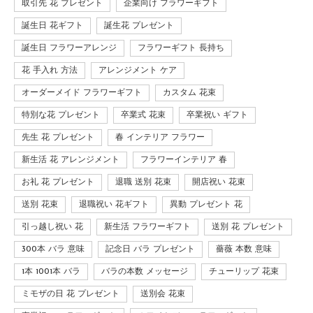
取引先 花 プレゼント
企業向け フラワーギフト
誕生日 花ギフト
誕生花 プレゼント
誕生日 フラワーアレンジ
フラワーギフト 長持ち
花 手入れ 方法
アレンジメント ケア
オーダーメイド フラワーギフト
カスタム 花束
特別な花 プレゼント
卒業式 花束
卒業祝い ギフト
先生 花 プレゼント
春 インテリア フラワー
新生活 花 アレンジメント
フラワーインテリア 春
お礼 花 プレゼント
退職 送別 花束
開店祝い 花束
送別 花束
退職祝い 花ギフト
異動 プレゼント 花
引っ越し祝い 花
新生活 フラワーギフト
送別 花 プレゼント
300本 バラ 意味
記念日 バラ プレゼント
薔薇 本数 意味
1本 1001本 バラ
バラの本数 メッセージ
チューリップ 花束
ミモザの日 花 プレゼント
送別会 花束