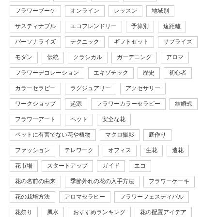
フラワーブーケ
オンライン
レッスン
地域別
サスティナブル
エコフレンドリー
予算別
遠距離
パーソナライズ
テクニック
ギフトセット
サプライズ
モダン
伝統
クラシカル
ガーデニング
アロマ
フラワーデコレーション
エキゾチック
歴史
初心者
カラーセラピー
ラグジュアリー
アクセサリー
ワークショップ
起源
フラワーカラーセラピー
結婚式
フラワーアート
ペット
安全な花
ペットに有害でない花や植物
マクロ撮影
庭作り
ファッション
テレワーク
オフィス
生花
造花
花市場
スタートアップ
ガイド
エコ
花の名前の由来
季節外れの花の入手方法
フラワーケーキ
花の栽培方法
アロマセラピー
フラワーフェスティバル
花祭り
風水
おすすめランキング
花の配置アイデア