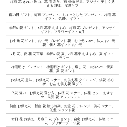
梅雨 花 きれい 理由、花 雨 科学、雨 植物 効果、アジサイ 美しく見
える 理由、湿度と花
雨の日 ギフト、梅雨 プレゼント、ちょっとした プレゼント、梅雨 花
ギフト、気遣い ギフト
季節の花 ギフト、6月 花束 おすすめ、梅雨 花 プレゼント、アジサイ
ギフト、フラワーギフト 6月
お中元 花ギフト、お中元 プレゼント 花、お中元 2025、法人 お中元
花、個人 花ギフト お中元
7月 花、夏 花 花言葉、季節の花 夏、7月 花束 おすすめ、夏 ギフト
フラワー
梅雨明け プレゼント、梅雨明け ギフト、癒し 花、自分へのご褒美
花、夏 花 ギフト
お供え花 意味、お供え花 マナー、お供え花 タイミング、供花 初心
者、お盆 お供え花 選び方
仏花 違い、お供え花 選び方、仏壇 花 マナー、仏花 セット おすす
め、法要 花 アレンジメント
初盆 お供え花、新盆 花 贈る時期、お盆 花 アレンジ、供花 マナー、
初盆 スタンド花
命日 花 お供え、月命日 花 プレゼント、自宅 お供え花、仏壇 ミニ
花、プリザーブド 仏花