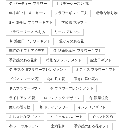
冬 パーティー フラワー
ホリデーシーズン 花
年末ギフト メッセージ
フラワーギフト 工夫
特別な贈り物
2月 誕生日 フラワーギフト
季節感 花ギフト
フラワーリース 作り方
リース アレンジ
冬 誕生日 フラワーギフト
温かみのある花
季節のギフトアイデア
冬 結婚記念日 フラワーギフト
季節感のある花束
特別なアレンジメント
記念日ギフト
冬 デスク用フラワーアレンジメント
オフィス フラワーギフト
ビジネスシーン 花
冬に咲く花
寒さに強い花材
冬のフラワーギフト
冬 フラワーアレンジメント
ライトアップ 花
ロマンチック デザイン
冬 観葉植物
癒しの贈り物
冬 ドライフラワー
インテリアギフト
おしゃれな花ギフト
冬 ウェルカムボード
イベント装飾
冬 テーブルフラワー
室内装飾
季節感のある花ギフト