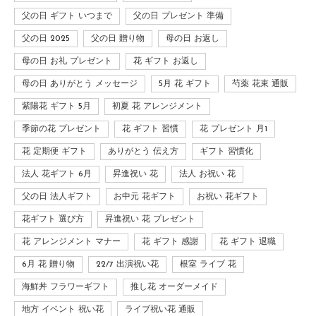
父の日 ギフト いつまで
父の日 プレゼント 準備
父の日 2025
父の日 贈り物
母の日 お返し
母の日 お礼 プレゼント
花 ギフト お返し
母の日 ありがとう メッセージ
5月 花 ギフト
芍薬 花束 通販
紫陽花 ギフト 5月
初夏 花 アレンジメント
季節の花 プレゼント
花 ギフト 習慣
花 プレゼント 月1
花 定期便 ギフト
ありがとう 伝え方
ギフト 習慣化
法人 花ギフト 6月
昇進祝い 花
法人 お祝い 花
父の日 法人ギフト
お中元 花ギフト
お祝い 花ギフト
花ギフト 選び方
昇進祝い 花 プレゼント
花 アレンジメント マナー
花 ギフト 感謝
花 ギフト 退職
6月 花 贈り物
22/7 出演祝い花
根室 ライブ 花
海鮮丼 フラワーギフト
推し花 オーダーメイド
地方 イベント 祝い花
ライブ祝い花 通販