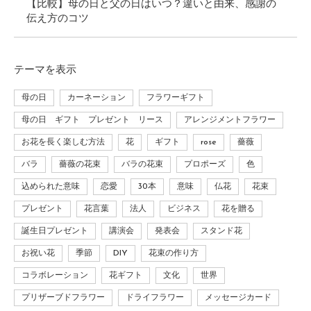
【比較】母の日と父の日はいつ？違いと由来、感謝の
伝え方のコツ
テーマ
を表示
母の日
カーネーション
フラワーギフト
母の日 ギフト プレゼント リース
アレンジメントフラワー
お花を長く楽しむ方法
花
ギフト
rose
薔薇
バラ
薔薇の花束
バラの花束
プロポーズ
色
込められた意味
恋愛
30本
意味
仏花
花束
プレゼント
花言葉
法人
ビジネス
花を贈る
誕生日プレゼント
講演会
発表会
スタンド花
お祝い花
季節
DIY
花束の作り方
コラボレーション
花ギフト
文化
世界
プリザーブドフラワー
ドライフラワー
メッセージカード