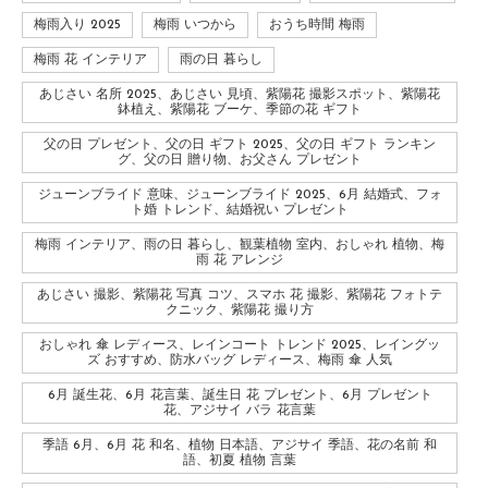
梅雨入り 2025
梅雨 いつから
おうち時間 梅雨
梅雨 花 インテリア
雨の日 暮らし
あじさい 名所 2025、あじさい 見頃、紫陽花 撮影スポット、紫陽花
鉢植え、紫陽花 ブーケ、季節の花 ギフト
父の日 プレゼント、父の日 ギフト 2025、父の日 ギフト ランキン
グ、父の日 贈り物、お父さん プレゼント
ジューンブライド 意味、ジューンブライド 2025、6月 結婚式、フォ
ト婚 トレンド、結婚祝い プレゼント
梅雨 インテリア、雨の日 暮らし、観葉植物 室内、おしゃれ 植物、梅
雨 花 アレンジ
あじさい 撮影、紫陽花 写真 コツ、スマホ 花 撮影、紫陽花 フォトテ
クニック、紫陽花 撮り方
おしゃれ 傘 レディース、レインコート トレンド 2025、レイングッ
ズ おすすめ、防水バッグ レディース、梅雨 傘 人気
6月 誕生花、6月 花言葉、誕生日 花 プレゼント、6月 プレゼント
花、アジサイ バラ 花言葉
季語 6月、6月 花 和名、植物 日本語、アジサイ 季語、花の名前 和
語、初夏 植物 言葉