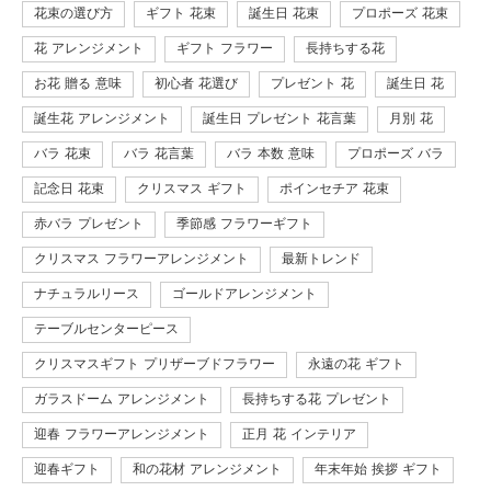
花束の選び方
ギフト 花束
誕生日 花束
プロポーズ 花束
花 アレンジメント
ギフト フラワー
長持ちする花
お花 贈る 意味
初心者 花選び
プレゼント 花
誕生日 花
誕生花 アレンジメント
誕生日 プレゼント 花言葉
月別 花
バラ 花束
バラ 花言葉
バラ 本数 意味
プロポーズ バラ
記念日 花束
クリスマス ギフト
ポインセチア 花束
赤バラ プレゼント
季節感 フラワーギフト
クリスマス フラワーアレンジメント
最新トレンド
ナチュラルリース
ゴールドアレンジメント
テーブルセンターピース
クリスマスギフト プリザーブドフラワー
永遠の花 ギフト
ガラスドーム アレンジメント
長持ちする花 プレゼント
迎春 フラワーアレンジメント
正月 花 インテリア
迎春ギフト
和の花材 アレンジメント
年末年始 挨拶 ギフト