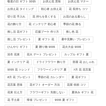
敬老の日 ギフト 2025
お供え花 意味
お供え花 マナー
お供え花 タイミング
初心者 お供え花
花 長持ち コツ
切り花 手入れ
花 持ちを良くする
お花のある暮らし
花の飾り方
花 インテリア 初心者
季節の花 飾る
推し活 花ギフト
応援ブーケ 作り方
推し色 花
推し活 プレゼント
夏 ギフト 花
暑中見舞い プレゼント
ひんやり ギフト
夏 贈り物 2025
花火大会 2025
浴衣 花束
花火 デート プレゼント
カップル ギフト 夏
夏 インテリア 花
ドライフラワー 飾り方
部屋 花 おしゃれ
2025 花 トレンド
フラワーインテリア 夏
7月 花 花言葉
8月 花 プレゼント
季節の花 カレンダー
夏 花ギフト
花言葉 意味
花ギフト オーダー 方法
花屋 依頼 コツ
花束 伝え方
フラワーギフト 失敗しない
夏休み ギフト 花
花 手土産
帰省 プレゼント
2025 夏 ギフト