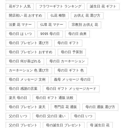
花ギフト 人気
フラワーギフト ランキング
誕生日 花 ギフト
開店祝い 花 おすすめ
仏花 種類
お供え 花 選び方
法要 花 マナー
仏壇 花 マナー
宗教別 お供え 花
母の日 は いつ
2025 母の日
母の日 由来
母の日 プレゼント 選び方
母の日 ギフト
母の日 プレゼント おすすめ
母の日 予算別
母の日 何が喜ばれる
母の日 カーネーション
カーネーション 色 選び方
母の日 ギフト 色
母の日 メッセージ 文例
義母 メッセージ 母の日
母の日 感謝の言葉
母の日 ギフト メッセージカード
楽天 母の日
母の日 ギフト 通販 比較
母の日 プレゼント 楽天
専門店 花 通販
母の日 通販 選び方
父の日 いつ
母の日 父の日 違い
母の日 いつ
父の日 プレゼント
母の誕生日 プレゼント
母 誕生日 花