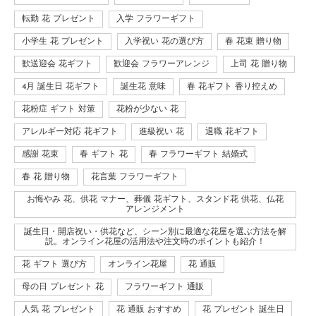
転勤 花 プレゼント
入学 フラワーギフト
小学生 花 プレゼント
入学祝い 花の選び方
春 花束 贈り物
歓送迎会 花ギフト
歓迎会 フラワーアレンジ
上司 花 贈り物
4月 誕生日 花ギフト
誕生花 意味
春 花ギフト 香り控えめ
花粉症 ギフト 対策
花粉が少ない 花
アレルギー対応 花ギフト
進級祝い 花
退職 花ギフト
感謝 花束
春 ギフト 花
春 フラワーギフト 結婚式
春 花 贈り物
花言葉 フラワーギフト
お悔やみ 花、供花 マナー、葬儀 花ギフト、スタンド花 供花、仏花
アレンジメント
誕生日・開店祝い・供花など、シーン別に最適な花屋を選ぶ方法を解
説。オンライン花屋の活用法や注文時のポイントも紹介！
花 ギフト 選び方
オンライン花屋
花 通販
母の日 プレゼント 花
フラワーギフト 通販
人気 花 プレゼント
花 通販 おすすめ
花 プレゼント 誕生日