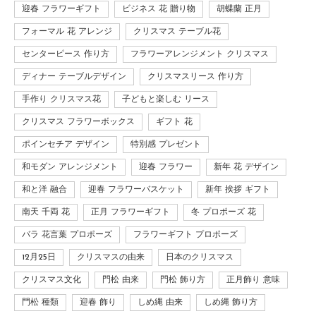
迎春 フラワーギフト
ビジネス 花 贈り物
胡蝶蘭 正月
フォーマル 花 アレンジ
クリスマス テーブル花
センターピース 作り方
フラワーアレンジメント クリスマス
ディナー テーブルデザイン
クリスマスリース 作り方
手作り クリスマス花
子どもと楽しむ リース
クリスマス フラワーボックス
ギフト 花
ポインセチア デザイン
特別感 プレゼント
和モダン アレンジメント
迎春 フラワー
新年 花 デザイン
和と洋 融合
迎春 フラワーバスケット
新年 挨拶 ギフト
南天 千両 花
正月 フラワーギフト
冬 プロポーズ 花
バラ 花言葉 プロポーズ
フラワーギフト プロポーズ
12月25日
クリスマスの由来
日本のクリスマス
クリスマス文化
門松 由来
門松 飾り方
正月飾り 意味
門松 種類
迎春 飾り
しめ縄 由来
しめ縄 飾り方