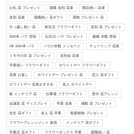
お礼 花 プレゼント
退職 送別 花束
開店祝い 花束
送別 花束
退職祝い 花ギフト
異動 プレゼント 花
引っ越し祝い 花
新生活 フラワーギフト
送別 花 プレゼント
300本 バラ 意味
記念日 バラ プレゼント
薔薇 本数 意味
1本 1001本 バラ
バラの本数 メッセージ
チューリップ 花束
ミモザの日 花 プレゼント
送別会 花束
卒業祝い フラワーギフト
ホワイトデー フラワーギフト
花束 お返し
ホワイトデー プレゼント 花
恋人 花ギフト
ホワイトデー 花束おすすめ
友人 ホワイトデー
春 インテリア 花
仕事場 フラワーギフト
受付 花アレンジ
会議室 花 ディスプレイ
卒業 花束
感動 花 プレゼント
先生 花ギフト
友人 花 卒業
観葉植物 プレゼント
フラワーアレンジメント 新居
インテリア 花ギフト
卒業式 花ギフト
フラワーボックス 卒業
退職祝い 花