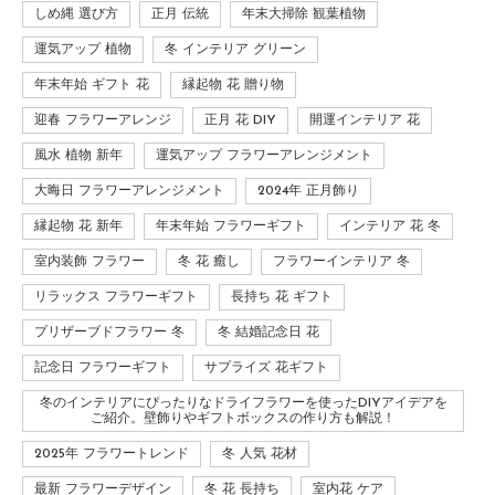
しめ縄 選び方
正月 伝統
年末大掃除 観葉植物
運気アップ 植物
冬 インテリア グリーン
年末年始 ギフト 花
縁起物 花 贈り物
迎春 フラワーアレンジ
正月 花 DIY
開運インテリア 花
風水 植物 新年
運気アップ フラワーアレンジメント
大晦日 フラワーアレンジメント
2024年 正月飾り
縁起物 花 新年
年末年始 フラワーギフト
インテリア 花 冬
室内装飾 フラワー
冬 花 癒し
フラワーインテリア 冬
リラックス フラワーギフト
長持ち 花 ギフト
プリザーブドフラワー 冬
冬 結婚記念日 花
記念日 フラワーギフト
サプライズ 花ギフト
冬のインテリアにぴったりなドライフラワーを使ったDIYアイデアを
ご紹介。壁飾りやギフトボックスの作り方も解説！
2025年 フラワートレンド
冬 人気 花材
最新 フラワーデザイン
冬 花 長持ち
室内花 ケア