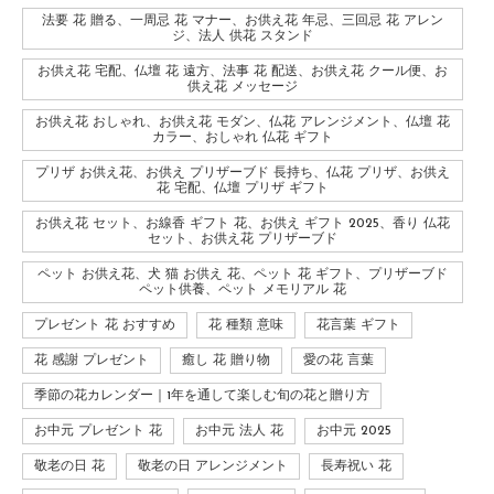
法要 花 贈る、一周忌 花 マナー、お供え花 年忌、三回忌 花 アレン
ジ、法人 供花 スタンド
お供え花 宅配、仏壇 花 遠方、法事 花 配送、お供え花 クール便、お
供え花 メッセージ
お供え花 おしゃれ、お供え花 モダン、仏花 アレンジメント、仏壇 花
カラー、おしゃれ 仏花 ギフト
プリザ お供え花、お供え プリザーブド 長持ち、仏花 プリザ、お供え
花 宅配、仏壇 プリザ ギフト
お供え花 セット、お線香 ギフト 花、お供え ギフト 2025、香り 仏花
セット、お供え花 プリザーブド
ペット お供え花、犬 猫 お供え 花、ペット 花 ギフト、プリザーブド
ペット供養、ペット メモリアル 花
プレゼント 花 おすすめ
花 種類 意味
花言葉 ギフト
花 感謝 プレゼント
癒し 花 贈り物
愛の花 言葉
季節の花カレンダー｜1年を通して楽しむ旬の花と贈り方
お中元 プレゼント 花
お中元 法人 花
お中元 2025
敬老の日 花
敬老の日 アレンジメント
長寿祝い 花