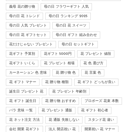
義母 花の贈り物
母の日 フラワーギフト 人気
母の日 花 トレンド
母の日 ランキング 2025
母の日 人気 プレゼント
母の日 花 スイーツ
母の日 花 ギフトセット
母の日 ギフト 組み合わせ
花だけじゃない プレゼント
母の日 セットギフト
花ギフト 予算別
花ギフト 5000円
花 プレゼント 値段
花ギフト いくら
花 プレゼント 相場
花 色 選び方
カーネーション 色 意味
花 贈り物 色
花 言葉 色
花 ギフト マナー
花 贈り物 種類
花 ギフト どっちが良い
誕生日 プレゼント 花
花 プレゼント 年齢別
花 ギフト 誕生日
花 贈り物 おすすめ
プロポーズ 花束 本数
バラ 意味 一覧
花 プレゼント 通販
花 ギフト 初心者
花 ネット注文 方法
花 通販 失敗しない
スタンド花 違い
会社 開業 花ギフト
法人 開店祝い 花
開業祝い 花 マナー