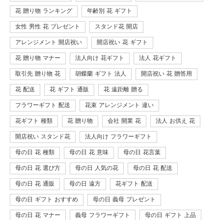
花 贈り物 ランキング
年齢別 花 ギフト
女性 男性 花 プレゼント
スタンド花 開店
アレンジメント 開店祝い
開店祝い 花 ギフト
花 贈り物 マナー
法人向け 花ギフト
法人 花ギフト
取引先 贈り物 花
胡蝶蘭 ギフト 法人
開店祝い 花 贈答用
花 配送
花 ギフト 通販
花 遠距離 贈る
フラワーギフト 配送
花束 アレンジメント 違い
花ギフト 種類
花 贈り物
会社 開業 花
法人 お供え 花
開店祝い スタンド花
法人向け フラワーギフト
母の日 花 種類
母の日 花 意味
母の日 花言葉
母の日 花 選び方
母の日 人気の花
母の日 花 配送
母の日 花 通販
母の日 遠方
花ギフト 配送
母の日 ギフト おすすめ
母の日 義母 プレゼント
母の日 花 マナー
義母 フラワーギフト
母の日 ギフト 上品