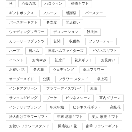
秋
応援の花
ハロウィン
植物ギフト
ギフトボックス
フルーツ
感謝祭
バースデー
バースデーギフト
冬支度
開店祝い
ウェディングフラワー
デコレーション
秋彼岸
カラーリーフプランツ
玄関
収穫祭
フラワーティー
ハーブ
日ハム
日本ハムファイターズ
ビジネスギフト
イベント
お悔やみ
記念日
花束ギフト
お見舞い
お祝い 花
冬の花
ウェディング
卓上フラワー
オーダーメイド
公演
フラワー スタンド
卓上花
インドアグリーン
フラワーディスプレイ
紅葉
サンクスギビング
ブーケ
ビジネスシーン
室内グリーン
インテリアプランツ
年末年始
ビジネス花ギフト
高級花
法人向けフラワーギフト
年末 感謝ギフト
友人 家族 ギフト
お祝い フラワースタンド
開店祝い 花
豪華 フラワーギフト