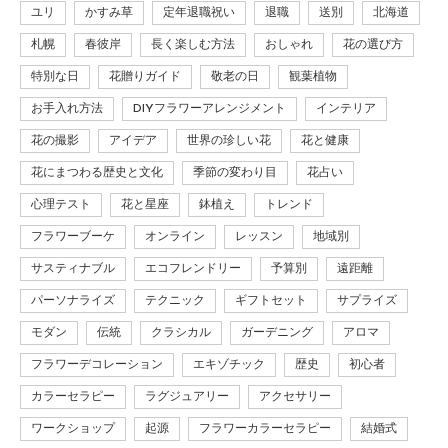
ユリ
かすみ草
定年退職祝い
退職
送別
北海道
札幌
春彼岸
長く楽しむ方法
おしゃれ
花の選び方
特別な日
花贈りガイド
敬老の日
観葉植物
お手入れ方法
DIYフラワーアレンジメント
インテリア
花の撮影
アイデア
世界の珍しい花
花と健康
花にまつわる歴史と文化
季節の変わり目
花占い
心理テスト
花と星座
鉢植え
トレンド
フラワーブーケ
オンライン
レッスン
地域別
サスティナブル
エコフレンドリー
予算別
遠距離
パーソナライズ
テクニック
ギフトセット
サプライズ
モダン
伝統
クラシカル
ガーデニング
アロマ
フラワーデコレーション
エキゾチック
歴史
初心者
カラーセラピー
ラグジュアリー
アクセサリー
ワークショップ
起源
フラワーカラーセラピー
結婚式