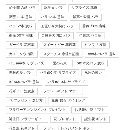
1か月間の愛 バラ
誕生日 バラ
サプライズ 花束
薔薇 111本 意味
バラ 35本 意味
最高の愛情 バラ
バラ 32本 意味
お互いを大切に バラ
薔薇 39本 意味
薔薇 30本 意味
ご縁を大切に バラ
卒業式 花言葉
ガーベラ 花言葉
スイートピー 花言葉
ヒマワリ 友情
カスミソウ 感謝
スターチス 永遠の記憶
999本のバラ 意味
バラ999本 サプライズ
愛の花束
1001本のバラ 意味
無限の愛 バラ
バラ1001本 サプライズ
永遠の誓い
1000本のバラ 意味
バラ1000本 サプライズ
花ギフト 注意点
フラワーギフト マナー
花 プレゼント 選び方
花束 贈る タイミング
フラワーアレンジメント プレゼント
お見舞い 花 ギフト
誕生日 フラワーギフト
花 プレゼント
誕生花 ギフト
花言葉 花ギフト
フラワーアレンジメント ギフト