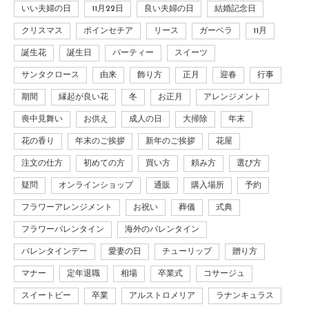
いい夫婦の日
11月22日
良い夫婦の日
結婚記念日
クリスマス
ポインセチア
リース
ガーベラ
11月
誕生花
誕生日
パーティー
スイーツ
サンタクロース
由来
飾り方
正月
迎春
行事
期間
縁起が良い花
冬
お正月
アレンジメント
喪中見舞い
お供え
成人の日
大掃除
年末
花の香り
年末のご挨拶
新年のご挨拶
花屋
注文の仕方
初めての方
買い方
頼み方
選び方
疑問
オンラインショップ
通販
購入場所
予約
フラワーアレンジメント
お祝い
葬儀
式典
フラワーバレンタイン
海外のバレンタイン
バレンタインデー
愛妻の日
チューリップ
贈り方
マナー
定年退職
相場
卒業式
コサージュ
スイートピー
卒業
アルストロメリア
ラナンキュラス