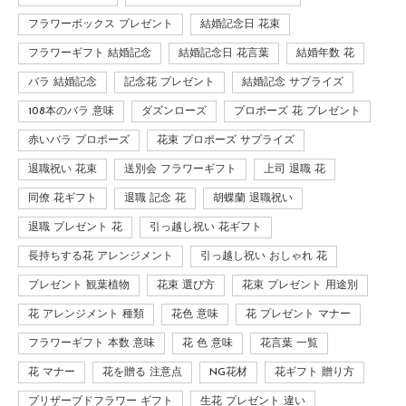
フラワーボックス プレゼント
結婚記念日 花束
フラワーギフト 結婚記念
結婚記念日 花言葉
結婚年数 花
バラ 結婚記念
記念花 プレゼント
結婚記念 サプライズ
108本のバラ 意味
ダズンローズ
プロポーズ 花 プレゼント
赤いバラ プロポーズ
花束 プロポーズ サプライズ
退職祝い 花束
送別会 フラワーギフト
上司 退職 花
同僚 花ギフト
退職 記念 花
胡蝶蘭 退職祝い
退職 プレゼント 花
引っ越し祝い 花ギフト
長持ちする花 アレンジメント
引っ越し祝い おしゃれ 花
プレゼント 観葉植物
花束 選び方
花束 プレゼント 用途別
花 アレンジメント 種類
花色 意味
花 プレゼント マナー
フラワーギフト 本数 意味
花 色 意味
花言葉 一覧
花 マナー
花を贈る 注意点
NG花材
花ギフト 贈り方
プリザーブドフラワー ギフト
生花 プレゼント 違い