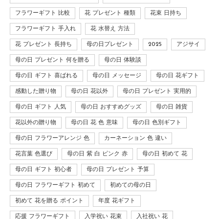
フラワーギフト 比較
花 プレゼント 種類
花束 日持ち
フラワーギフト 手入れ
花 水替え 方法
花 プレゼント 長持ち
母の日プレゼント
2025
アジサイ
母の日 プレゼント 何を贈る
母の日 体験談
母の日 ギフト 喜ばれる
母の日 メッセージ
母の日 花ギフト
感動した贈り物
母の日 花以外
母の日 プレゼント 実用的
母の日 ギフト 人気
母の日 おすすめグッズ
母の日 雑貨
花以外の贈り物
母の日 花 色 意味
母の日 色別ギフト
母の日 フラワーアレンジ 色
カーネーション 色 違い
花言葉 色選び
母の日 紫 白 ピンク 赤
母の日 初めて 花
母の日 ギフト 初心者
母の日 プレゼント 予算
母の日 フラワーギフト 初めて
初めての母の日
初めて 花を贈る ポイント
年度 花ギフト
応援 フラワーギフト
入学祝い 花束
入社祝い 花