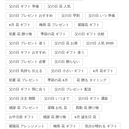
父の日 ギフト 準備
父の日 花 人気
父の日 プレゼント おすすめ
父の日 早割
父の日 いつ 準備
6月 花 ギフト
梅雨 花 プレゼント
紫陽花 ギフト
初夏 花 贈り物
季節の花 ギフト
父の日 ギフト 比較
父の日 プレゼント 迷う
父の日 花 お酒
父の日 人気 2025
父の日 ギフト おすすめ
父の日 ギフト 迷う
父の日 プレゼント 必要
父の日 贈らない
父の日 気持ち 伝える
父の日 小さい ギフト
6月 花ギフト
初夏 花 プレゼント
季節の花 6月
花 贈る タイミング
父の日 ギフト 間に合う
父の日 プレゼント 配送
父の日 注文 期限
父の日 いつまで
父の日 ギフト 通販
感謝 花 プレゼント
退職 お礼 花
異動 花 贈り物
お中元前 ギフト
感謝 花 贈り物
6月 誕生日 花
紫陽花 アレンジメント
梅雨 花 ギフト
気分が晴れる ギフト