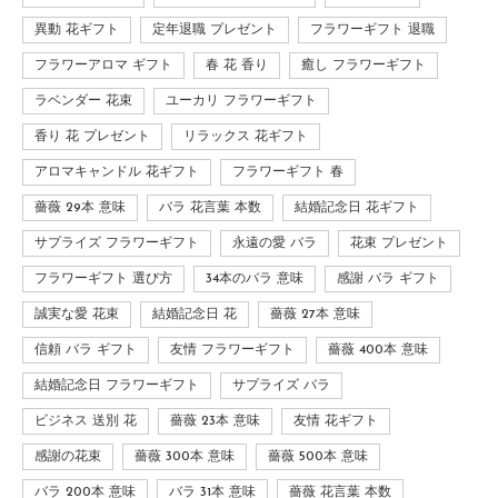
異動 花ギフト
定年退職 プレゼント
フラワーギフト 退職
フラワーアロマ ギフト
春 花 香り
癒し フラワーギフト
ラベンダー 花束
ユーカリ フラワーギフト
香り 花 プレゼント
リラックス 花ギフト
アロマキャンドル 花ギフト
フラワーギフト 春
薔薇 29本 意味
バラ 花言葉 本数
結婚記念日 花ギフト
サプライズ フラワーギフト
永遠の愛 バラ
花束 プレゼント
フラワーギフト 選び方
34本のバラ 意味
感謝 バラ ギフト
誠実な愛 花束
結婚記念日 花
薔薇 27本 意味
信頼 バラ ギフト
友情 フラワーギフト
薔薇 400本 意味
結婚記念日 フラワーギフト
サプライズ バラ
ビジネス 送別 花
薔薇 23本 意味
友情 花ギフト
感謝の花束
薔薇 300本 意味
薔薇 500本 意味
バラ 200本 意味
バラ 31本 意味
薔薇 花言葉 本数