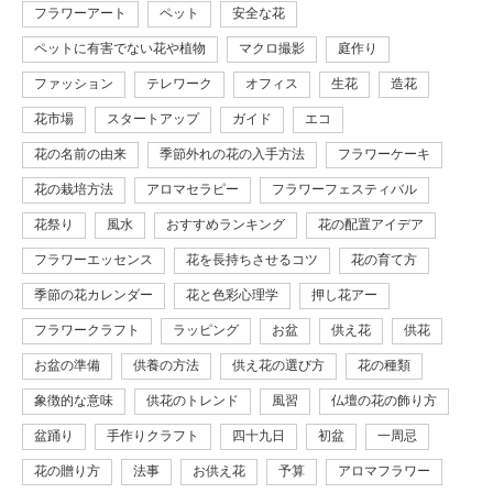
フラワーアート
ペット
安全な花
ペットに有害でない花や植物
マクロ撮影
庭作り
ファッション
テレワーク
オフィス
生花
造花
花市場
スタートアップ
ガイド
エコ
花の名前の由来
季節外れの花の入手方法
フラワーケーキ
花の栽培方法
アロマセラピー
フラワーフェスティバル
花祭り
風水
おすすめランキング
花の配置アイデア
フラワーエッセンス
花を長持ちさせるコツ
花の育て方
季節の花カレンダー
花と色彩心理学
押し花アー
フラワークラフト
ラッピング
お盆
供え花
供花
お盆の準備
供養の方法
供え花の選び方
花の種類
象徴的な意味
供花のトレンド
風習
仏壇の花の飾り方
盆踊り
手作りクラフト
四十九日
初盆
一周忌
花の贈り方
法事
お供え花
予算
アロマフラワー