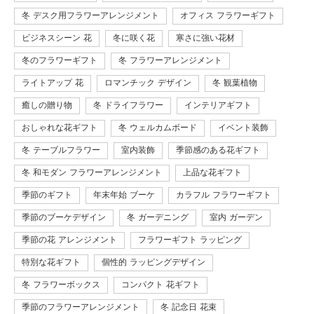
冬 デスク用フラワーアレンジメント
オフィス フラワーギフト
ビジネスシーン 花
冬に咲く花
寒さに強い花材
冬のフラワーギフト
冬 フラワーアレンジメント
ライトアップ 花
ロマンチック デザイン
冬 観葉植物
癒しの贈り物
冬 ドライフラワー
インテリアギフト
おしゃれな花ギフト
冬 ウェルカムボード
イベント装飾
冬 テーブルフラワー
室内装飾
季節感のある花ギフト
冬 和モダン フラワーアレンジメント
上品な花ギフト
季節のギフト
年末年始 ブーケ
カラフル フラワーギフト
季節のブーケデザイン
冬 ガーデニング
室内 ガーデン
季節の花 アレンジメント
フラワーギフト ラッピング
特別な花ギフト
個性的 ラッピングデザイン
冬 フラワーボックス
コンパクト 花ギフト
季節のフラワーアレンジメント
冬 記念日 花束