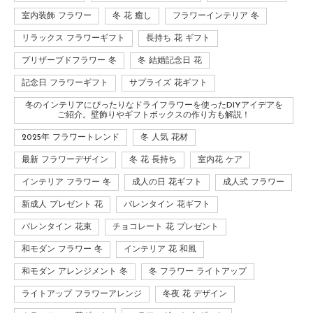
室内装飾 フラワー
冬 花 癒し
フラワーインテリア 冬
リラックス フラワーギフト
長持ち 花 ギフト
プリザーブドフラワー 冬
冬 結婚記念日 花
記念日 フラワーギフト
サプライズ 花ギフト
冬のインテリアにぴったりなドライフラワーを使ったDIYアイデアを
ご紹介。壁飾りやギフトボックスの作り方も解説！
2025年 フラワートレンド
冬 人気 花材
最新 フラワーデザイン
冬 花 長持ち
室内花 ケア
インテリア フラワー 冬
成人の日 花ギフト
成人式 フラワー
新成人 プレゼント 花
バレンタイン 花ギフト
バレンタイン 花束
チョコレート 花 プレゼント
和モダン フラワー 冬
インテリア 花 和風
和モダン アレンジメント 冬
冬 フラワー ライトアップ
ライトアップ フラワーアレンジ
冬夜 花 デザイン