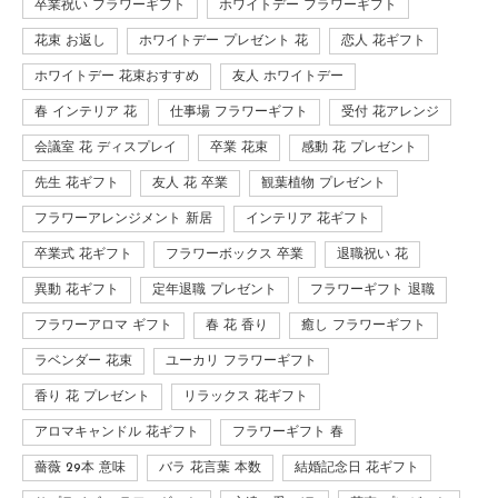
卒業祝い フラワーギフト
ホワイトデー フラワーギフト
花束 お返し
ホワイトデー プレゼント 花
恋人 花ギフト
ホワイトデー 花束おすすめ
友人 ホワイトデー
春 インテリア 花
仕事場 フラワーギフト
受付 花アレンジ
会議室 花 ディスプレイ
卒業 花束
感動 花 プレゼント
先生 花ギフト
友人 花 卒業
観葉植物 プレゼント
フラワーアレンジメント 新居
インテリア 花ギフト
卒業式 花ギフト
フラワーボックス 卒業
退職祝い 花
異動 花ギフト
定年退職 プレゼント
フラワーギフト 退職
フラワーアロマ ギフト
春 花 香り
癒し フラワーギフト
ラベンダー 花束
ユーカリ フラワーギフト
香り 花 プレゼント
リラックス 花ギフト
アロマキャンドル 花ギフト
フラワーギフト 春
薔薇 29本 意味
バラ 花言葉 本数
結婚記念日 花ギフト