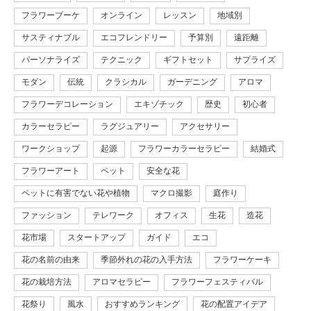
フラワーブーケ
オンライン
レッスン
地域別
サスティナブル
エコフレンドリー
予算別
遠距離
パーソナライズ
テクニック
ギフトセット
サプライズ
モダン
伝統
クラシカル
ガーデニング
アロマ
フラワーデコレーション
エキゾチック
歴史
初心者
カラーセラピー
ラグジュアリー
アクセサリー
ワークショップ
起源
フラワーカラーセラピー
結婚式
フラワーアート
ペット
安全な花
ペットに有害でない花や植物
マクロ撮影
庭作り
ファッション
テレワーク
オフィス
生花
造花
花市場
スタートアップ
ガイド
エコ
花の名前の由来
季節外れの花の入手方法
フラワーケーキ
花の栽培方法
アロマセラピー
フラワーフェスティバル
花祭り
風水
おすすめランキング
花の配置アイデア