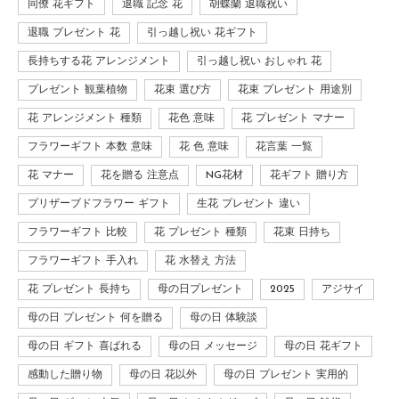
同僚 花ギフト
退職 記念 花
胡蝶蘭 退職祝い
退職 プレゼント 花
引っ越し祝い 花ギフト
長持ちする花 アレンジメント
引っ越し祝い おしゃれ 花
プレゼント 観葉植物
花束 選び方
花束 プレゼント 用途別
花 アレンジメント 種類
花色 意味
花 プレゼント マナー
フラワーギフト 本数 意味
花 色 意味
花言葉 一覧
花 マナー
花を贈る 注意点
NG花材
花ギフト 贈り方
プリザーブドフラワー ギフト
生花 プレゼント 違い
フラワーギフト 比較
花 プレゼント 種類
花束 日持ち
フラワーギフト 手入れ
花 水替え 方法
花 プレゼント 長持ち
母の日プレゼント
2025
アジサイ
母の日 プレゼント 何を贈る
母の日 体験談
母の日 ギフト 喜ばれる
母の日 メッセージ
母の日 花ギフト
感動した贈り物
母の日 花以外
母の日 プレゼント 実用的