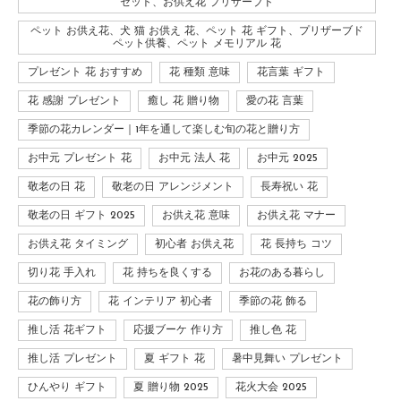
セット、お供え花 プリザーブド
ペット お供え花、犬 猫 お供え 花、ペット 花 ギフト、プリザーブド
ペット供養、ペット メモリアル 花
プレゼント 花 おすすめ
花 種類 意味
花言葉 ギフト
花 感謝 プレゼント
癒し 花 贈り物
愛の花 言葉
季節の花カレンダー｜1年を通して楽しむ旬の花と贈り方
お中元 プレゼント 花
お中元 法人 花
お中元 2025
敬老の日 花
敬老の日 アレンジメント
長寿祝い 花
敬老の日 ギフト 2025
お供え花 意味
お供え花 マナー
お供え花 タイミング
初心者 お供え花
花 長持ち コツ
切り花 手入れ
花 持ちを良くする
お花のある暮らし
花の飾り方
花 インテリア 初心者
季節の花 飾る
推し活 花ギフト
応援ブーケ 作り方
推し色 花
推し活 プレゼント
夏 ギフト 花
暑中見舞い プレゼント
ひんやり ギフト
夏 贈り物 2025
花火大会 2025