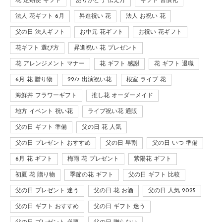
花 定期便 ギフト
ありがとう 伝え方
ギフト 習慣化
法人 花ギフト 6月
昇進祝い 花
法人 お祝い 花
父の日 法人ギフト
お中元 花ギフト
お祝い 花ギフト
花ギフト 選び方
昇進祝い 花 プレゼント
花 アレンジメント マナー
花 ギフト 感謝
花 ギフト 退職
6月 花 贈り物
22/7 出演祝い花
根室 ライブ 花
海鮮丼 フラワーギフト
推し花 オーダーメイド
地方 イベント 祝い花
ライブ祝い花 通販
父の日 ギフト 準備
父の日 花 人気
父の日 プレゼント おすすめ
父の日 早割
父の日 いつ 準備
6月 花 ギフト
梅雨 花 プレゼント
紫陽花 ギフト
初夏 花 贈り物
季節の花 ギフト
父の日 ギフト 比較
父の日 プレゼント 迷う
父の日 花 お酒
父の日 人気 2025
父の日 ギフト おすすめ
父の日 ギフト 迷う