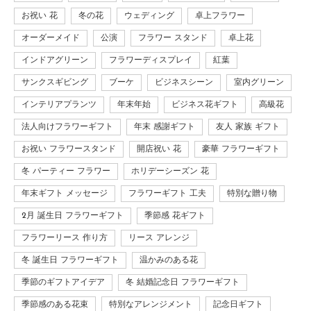
お祝い 花
冬の花
ウェディング
卓上フラワー
オーダーメイド
公演
フラワー スタンド
卓上花
インドアグリーン
フラワーディスプレイ
紅葉
サンクスギビング
ブーケ
ビジネスシーン
室内グリーン
インテリアプランツ
年末年始
ビジネス花ギフト
高級花
法人向けフラワーギフト
年末 感謝ギフト
友人 家族 ギフト
お祝い フラワースタンド
開店祝い 花
豪華 フラワーギフト
冬 パーティー フラワー
ホリデーシーズン 花
年末ギフト メッセージ
フラワーギフト 工夫
特別な贈り物
2月 誕生日 フラワーギフト
季節感 花ギフト
フラワーリース 作り方
リース アレンジ
冬 誕生日 フラワーギフト
温かみのある花
季節のギフトアイデア
冬 結婚記念日 フラワーギフト
季節感のある花束
特別なアレンジメント
記念日ギフト