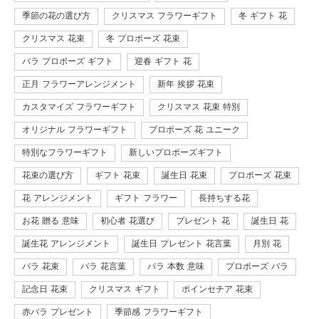
季節の花の選び方
クリスマス フラワーギフト
冬 ギフト 花
クリスマス 花束
冬 プロポーズ 花束
バラ プロポーズ ギフト
迎春 ギフト 花
正月 フラワーアレンジメント
新年 挨拶 花束
カスタマイズ フラワーギフト
クリスマス 花束 特別
オリジナル フラワーギフト
プロポーズ 花 ユニーク
特別なフラワーギフト
新しいプロポーズギフト
花束の選び方
ギフト 花束
誕生日 花束
プロポーズ 花束
花 アレンジメント
ギフト フラワー
長持ちする花
お花 贈る 意味
初心者 花選び
プレゼント 花
誕生日 花
誕生花 アレンジメント
誕生日 プレゼント 花言葉
月別 花
バラ 花束
バラ 花言葉
バラ 本数 意味
プロポーズ バラ
記念日 花束
クリスマス ギフト
ポインセチア 花束
赤バラ プレゼント
季節感 フラワーギフト