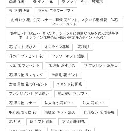
感謝 花束
春 ギフト 花
春 フラワーギフト 結婚式
春 花 贈り物
花言葉 フラワーギフト
お悔やみ 花、供花 マナー、葬儀 花ギフト、スタンド花 供花、仏花
アレンジメント
誕生日・開店祝い・供花など、シーン別に最適な花屋を選ぶ方法を解
説。オンライン花屋の活用法や注文時のポイントも紹介！
花 ギフト 選び方
オンライン花屋
花 通販
母の日 プレゼント 花
フラワーギフト 通販
人気 花 プレゼント
花 通販 おすすめ
花 プレゼント 誕生日
花 贈り物 ランキング
年齢別 花 ギフト
女性 男性 花 プレゼント
スタンド花 開店
アレンジメント 開店祝い
開店祝い 花 ギフト
花 贈り物 マナー
法人向け 花ギフト
法人 花ギフト
取引先 贈り物 花
胡蝶蘭 ギフト 法人
開店祝い 花 贈答用
花 配送
花 ギフト 通販
花 遠距離 贈る