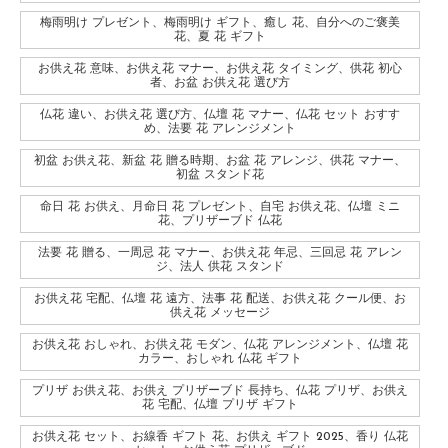
梅雨明け プレゼント、梅雨明け ギフト、癒し 花、自分へのご褒美
花、夏 花 ギフト
お供え花 意味、お供え花 マナー、お供え花 タイミング、供花 初心
者、お盆 お供え花 選び方
仏花 違い、お供え花 選び方、仏壇 花 マナー、仏花 セット おすす
め、法要 花 アレンジメント
初盆 お供え花、新盆 花 贈る時期、お盆 花 アレンジ、供花 マナー、
初盆 スタンド花
命日 花 お供え、月命日 花 プレゼント、自宅 お供え花、仏壇 ミニ
花、プリザーブド 仏花
法要 花 贈る、一周忌 花 マナー、お供え花 年忌、三回忌 花 アレン
ジ、法人 供花 スタンド
お供え花 宅配、仏壇 花 遠方、法事 花 配送、お供え花 クール便、お
供え花 メッセージ
お供え花 おしゃれ、お供え花 モダン、仏花 アレンジメント、仏壇 花
カラー、おしゃれ 仏花 ギフト
プリザ お供え花、お供え プリザーブド 長持ち、仏花 プリザ、お供え
花 宅配、仏壇 プリザ ギフト
お供え花 セット、お線香 ギフト 花、お供え ギフト 2025、香り 仏花