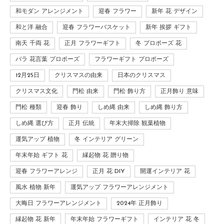
和モダン アレンジメント
迎春 フラワー
新年 花 デザイン
和と洋 融合
迎春 フラワーバスケット
新年 挨拶 ギフト
南天 千両 花
正月 フラワーギフト
冬 プロポーズ 花
バラ 花言葉 プロポーズ
フラワーギフト プロポーズ
12月25日
クリスマスの由来
日本のクリスマス
クリスマス文化
門松 由来
門松 飾り方
正月飾り 意味
門松 種類
迎春 飾り
しめ縄 由来
しめ縄 飾り方
しめ縄 選び方
正月 伝統
年末大掃除 観葉植物
運気アップ 植物
冬 インテリア グリーン
年末年始 ギフト 花
縁起物 花 贈り物
迎春 フラワーアレンジ
正月 花 DIY
開運インテリア 花
風水 植物 新年
運気アップ フラワーアレンジメント
大晦日 フラワーアレンジメント
2024年 正月飾り
縁起物 花 新年
年末年始 フラワーギフト
インテリア 花 冬