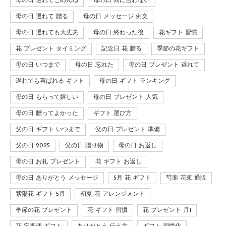
母の日 遅れてごめんね
母の日 間に合わない
母の日 遅れて 贈る
母の日 メッセージ 例文
母の日 遅れても大丈夫
母の日 終わった後
花ギフト 習慣
花 プレゼント タイミング
記念日 花 贈る
季節の花ギフト
母の日 いつまで
母の日 忘れた
母の日 プレゼント 遅れて
遅れても喜ばれる ギフト
母の日 ギフト ランキング
母の日 もらって嬉しい
母の日 プレゼント 人気
母の日 贈ってよかった
ギフト 選び方
父の日 ギフト いつまで
父の日 プレゼント 準備
父の日 2025
父の日 贈り物
母の日 お返し
母の日 お礼 プレゼント
花 ギフト お返し
母の日 ありがとう メッセージ
5月 花 ギフト
芍薬 花束 通販
紫陽花 ギフト 5月
初夏 花 アレンジメント
季節の花 プレゼント
花 ギフト 習慣
花 プレゼント 月1