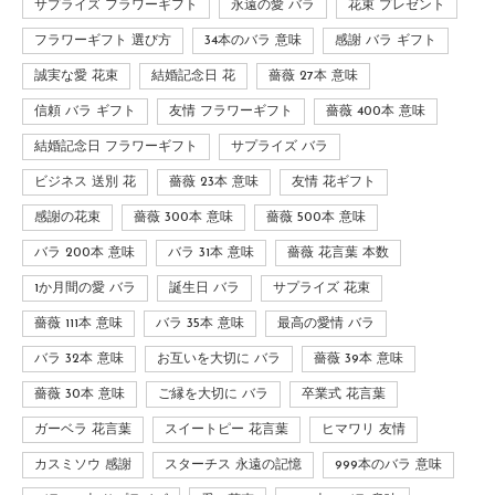
サプライズ フラワーギフト
永遠の愛 バラ
花束 プレゼント
フラワーギフト 選び方
34本のバラ 意味
感謝 バラ ギフト
誠実な愛 花束
結婚記念日 花
薔薇 27本 意味
信頼 バラ ギフト
友情 フラワーギフト
薔薇 400本 意味
結婚記念日 フラワーギフト
サプライズ バラ
ビジネス 送別 花
薔薇 23本 意味
友情 花ギフト
感謝の花束
薔薇 300本 意味
薔薇 500本 意味
バラ 200本 意味
バラ 31本 意味
薔薇 花言葉 本数
1か月間の愛 バラ
誕生日 バラ
サプライズ 花束
薔薇 111本 意味
バラ 35本 意味
最高の愛情 バラ
バラ 32本 意味
お互いを大切に バラ
薔薇 39本 意味
薔薇 30本 意味
ご縁を大切に バラ
卒業式 花言葉
ガーベラ 花言葉
スイートピー 花言葉
ヒマワリ 友情
カスミソウ 感謝
スターチス 永遠の記憶
999本のバラ 意味