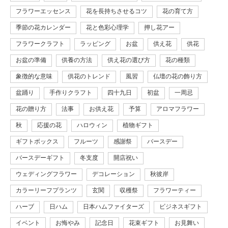
フラワーエッセンス
花を長持ちさせるコツ
花の育て方
季節の花カレンダー
花と色彩心理学
押し花アー
フラワークラフト
ラッピング
お盆
供え花
供花
お盆の準備
供養の方法
供え花の選び方
花の種類
象徴的な意味
供花のトレンド
風習
仏壇の花の飾り方
盆踊り
手作りクラフト
四十九日
初盆
一周忌
花の贈り方
法事
お供え花
予算
アロマフラワー
秋
応援の花
ハロウィン
植物ギフト
ギフトボックス
フルーツ
感謝祭
バースデー
バースデーギフト
冬支度
開店祝い
ウェディングフラワー
デコレーション
秋彼岸
カラーリーフプランツ
玄関
収穫祭
フラワーティー
ハーブ
日ハム
日本ハムファイターズ
ビジネスギフト
イベント
お悔やみ
記念日
花束ギフト
お見舞い