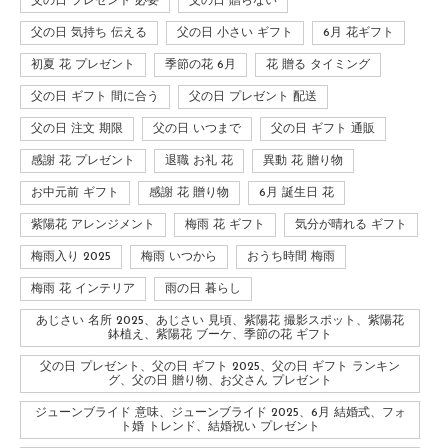
父の日 プレゼント 必要
父の日 贈らない
父の日 気持ち 伝える
父の日 小さい ギフト
6月 花ギフト
初夏 花 プレゼント
季節の花 6月
花 贈る タイミング
父の日 ギフト 間に合う
父の日 プレゼント 配送
父の日 注文 期限
父の日 いつまで
父の日 ギフト 通販
感謝 花 プレゼント
退職 お礼 花
異動 花 贈り物
お中元前 ギフト
感謝 花 贈り物
6月 誕生日 花
紫陽花 アレンジメント
梅雨 花 ギフト
気分が晴れる ギフト
梅雨入り 2025
梅雨 いつから
おうち時間 梅雨
梅雨 花 インテリア
雨の日 暮らし
あじさい 名所 2025、あじさい 見頃、紫陽花 撮影スポット、紫陽花
鉢植え、紫陽花 ブーケ、季節の花 ギフト
父の日 プレゼント、父の日 ギフト 2025、父の日 ギフト ランキン
グ、父の日 贈り物、お父さん プレゼント
ジューンブライド 意味、ジューンブライド 2025、6月 結婚式、フォ
ト婚 トレンド、結婚祝い プレゼント