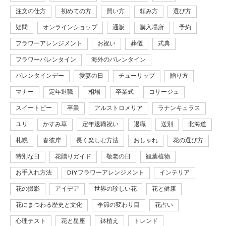
注文の仕方
初めての方
買い方
頼み方
選び方
疑問
オンラインショップ
通販
購入場所
予約
フラワーアレンジメント
お祝い
葬儀
式典
フラワーバレンタイン
海外のバレンタイン
バレンタインデー
愛妻の日
チューリップ
贈り方
マナー
定年退職
相場
卒業式
コサージュ
スイートピー
卒業
アルストロメリア
ラナンキュラス
ユリ
かすみ草
定年退職祝い
退職
送別
北海道
札幌
春彼岸
長く楽しむ方法
おしゃれ
花の選び方
特別な日
花贈りガイド
敬老の日
観葉植物
お手入れ方法
DIYフラワーアレンジメント
インテリア
花の撮影
アイデア
世界の珍しい花
花と健康
花にまつわる歴史と文化
季節の変わり目
花占い
心理テスト
花と星座
鉢植え
トレンド