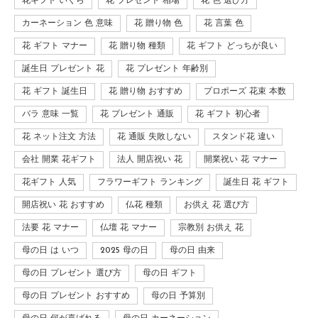
花ギフト いくら
花 プレゼント 相場
花 色 選び方
カーネーション 色 意味
花 贈り物 色
花 言葉 色
花 ギフト マナー
花 贈り物 種類
花 ギフト どっちが良い
誕生日 プレゼント 花
花 プレゼント 年齢別
花 ギフト 誕生日
花 贈り物 おすすめ
プロポーズ 花束 本数
バラ 意味 一覧
花 プレゼント 通販
花 ギフト 初心者
花 ネット注文 方法
花 通販 失敗しない
スタンド花 違い
会社 開業 花ギフト
法人 開店祝い 花
開業祝い 花 マナー
花ギフト 人気
フラワーギフト ランキング
誕生日 花 ギフト
開店祝い 花 おすすめ
仏花 種類
お供え 花 選び方
法要 花 マナー
仏壇 花 マナー
宗教別 お供え 花
母の日 は いつ
2025 母の日
母の日 由来
母の日 プレゼント 選び方
母の日 ギフト
母の日 プレゼント おすすめ
母の日 予算別