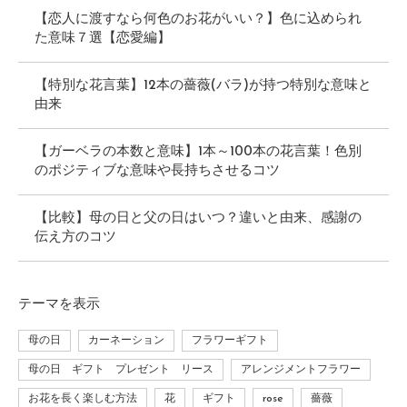
【恋人に渡すなら何色のお花がいい？】色に込められ
た意味７選【恋愛編】
【特別な花言葉】12本の薔薇(バラ)が持つ特別な意味と
由来
【ガーベラの本数と意味】1本～100本の花言葉！色別
のポジティブな意味や長持ちさせるコツ
【比較】母の日と父の日はいつ？違いと由来、感謝の
伝え方のコツ
テーマ
を表示
母の日
カーネーション
フラワーギフト
母の日 ギフト プレゼント リース
アレンジメントフラワー
お花を長く楽しむ方法
花
ギフト
rose
薔薇