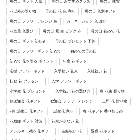
母の日 ギフト 人気
母の日 おすすめグッズ
母の日 雑貨
花以外の贈り物
母の日 花 色 意味
母の日 色別ギフト
母の日 フラワーアレンジ 色
カーネーション 色 違い
花言葉 色選び
母の日 紫 白 ピンク 赤
母の日 初めて 花
母の日 ギフト 初心者
母の日 プレゼント 予算
母の日 フラワーギフト 初めて
初めての母の日
初めて 花を贈る ポイント
年度 花ギフト
応援 フラワーギフト
入学祝い 花束
入社祝い 花
転勤 花 プレゼント
入学 フラワーギフト
小学生 花 プレゼント
入学祝い 花の選び方
春 花束 贈り物
歓送迎会 花ギフト
歓迎会 フラワーアレンジ
上司 花 贈り物
4月 誕生日 花ギフト
誕生花 意味
春 花ギフト 香り控えめ
花粉症 ギフト 対策
花粉が少ない 花
アレルギー対応 花ギフト
進級祝い 花
退職 花ギフト