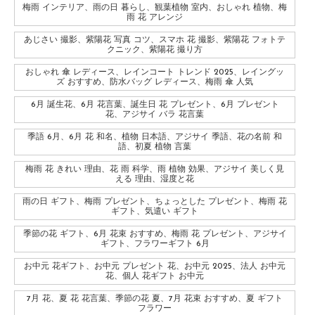
梅雨 インテリア、雨の日 暮らし、観葉植物 室内、おしゃれ 植物、梅
雨 花 アレンジ
あじさい 撮影、紫陽花 写真 コツ、スマホ 花 撮影、紫陽花 フォトテ
クニック、紫陽花 撮り方
おしゃれ 傘 レディース、レインコート トレンド 2025、レイングッ
ズ おすすめ、防水バッグ レディース、梅雨 傘 人気
6月 誕生花、6月 花言葉、誕生日 花 プレゼント、6月 プレゼント
花、アジサイ バラ 花言葉
季語 6月、6月 花 和名、植物 日本語、アジサイ 季語、花の名前 和
語、初夏 植物 言葉
梅雨 花 きれい 理由、花 雨 科学、雨 植物 効果、アジサイ 美しく見
える 理由、湿度と花
雨の日 ギフト、梅雨 プレゼント、ちょっとした プレゼント、梅雨 花
ギフト、気遣い ギフト
季節の花 ギフト、6月 花束 おすすめ、梅雨 花 プレゼント、アジサイ
ギフト、フラワーギフト 6月
お中元 花ギフト、お中元 プレゼント 花、お中元 2025、法人 お中元
花、個人 花ギフト お中元
7月 花、夏 花 花言葉、季節の花 夏、7月 花束 おすすめ、夏 ギフト
フラワー