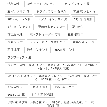
浴衣 花束
花火 デート プレゼント
カップル ギフト 夏
夏 インテリア 花
ドライフラワー 飾り方
部屋 花 おしゃれ
2025 花 トレンド
フラワーインテリア 夏
7月 花 花言葉
8月 花 プレゼント
季節の花 カレンダー
夏 花ギフト
花言葉 意味
花ギフト オーダー 方法
花屋 依頼 コツ
花束 伝え方
フラワーギフト 失敗しない
夏休み ギフト 花
花 手土産
帰省 プレゼント
2025 夏 ギフト
フラワーギフト 夏
ひまわり 花束、夏 花 ギフト、映える 花、2025 花ギフト、夏の花 プ
レゼント、SNS映え 花束
夏 イベント 花ギフト、花火大会 プレゼント、浴衣 花束、夏 花 ブー
ケ、2025 花火大会 ギフト
お盆 花ギフト
初盆 お供え
お盆 花 マナー
2025 お盆 花
お供え花 関係別
法要 花 選び方、お供え花 マナー 初心者、お盆 お供え花、命日 花、
月命日 花