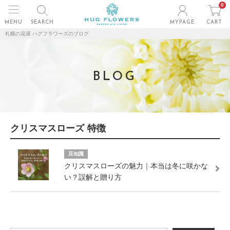
0
MENU
SEARCH
MYPAGE
CART
札幌の花屋 ハグフラワーズのブログ
BLOG
クリスマスローズ 特徴
豆知識
クリスマスローズの魅力｜本当は冬に咲かな
い？誤解と贈り方