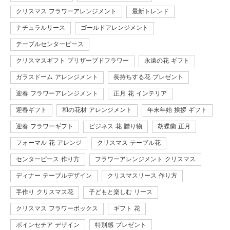
クリスマス フラワーアレンジメント
最新トレンド
ナチュラルリース
ゴールドアレンジメント
テーブルセンターピース
クリスマスギフト プリザーブドフラワー
永遠の花 ギフト
ガラスドーム アレンジメント
長持ちする花 プレゼント
迎春 フラワーアレンジメント
正月 花 インテリア
迎春ギフト
和の花材 アレンジメント
年末年始 挨拶 ギフト
迎春 フラワーギフト
ビジネス 花 贈り物
胡蝶蘭 正月
フォーマル 花 アレンジ
クリスマス テーブル花
センターピース 作り方
フラワーアレンジメント クリスマス
ディナー テーブルデザイン
クリスマスリース 作り方
手作り クリスマス花
子どもと楽しむ リース
クリスマス フラワーボックス
ギフト 花
ポインセチア デザイン
特別感 プレゼント