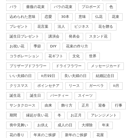
バラ
薔薇の花束
バラの花束
プロポーズ
色
込められた意味
恋愛
30本
意味
仏花
花束
プレゼント
花言葉
法人
ビジネス
花を贈る
誕生日プレゼント
講演会
発表会
スタンド花
お祝い花
季節
DIY
花束の作り方
コラボレーション
花ギフト
文化
世界
プリザーブドフラワー
ドライフラワー
メッセージカード
いい夫婦の日
11月22日
良い夫婦の日
結婚記念日
クリスマス
ポインセチア
リース
ガーベラ
11月
誕生花
誕生日
パーティー
スイーツ
サンタクロース
由来
飾り方
正月
迎春
行事
期間
縁起が良い花
冬
お正月
アレンジメント
喪中見舞い
お供え
成人の日
大掃除
年末
花の香り
年末のご挨拶
新年のご挨拶
花屋