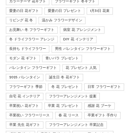
カラーテーマ 花ギフト
フラワーギフト 冬ギフト
愛妻の日 花ギフト
愛妻の日 プレゼント
1月31日 花束
リビング 花 冬
温かみ フラワーデザイン
お見舞い 冬 フラワーギフト
病室 花 アレンジメント
冬 ドライフラワー アレンジ
DIY 花 インテリア
長持ち ドライフラワー
男性 バレンタイン フラワーギフト
モダン 花 ギフト
青いバラ プレゼント
バレンタイン フラワーギフト
花 プレゼント 人気
2025 バレンタイン
誕生日 冬 花ギフト
フラワーギフト 季節
冬 花 プレゼント
日常 フラワーギフト
自宅 花 インテリア
フラワーアレンジメント 提案
卒業祝い 花ギフト
卒業 花 プレゼント
感謝 花 ブーケ
卒業祝い フラワーリース
春 花 リース
卒業ギフト 手作り
卒業 先生 花ギフト
フラワーアレンジメント 卒業記念