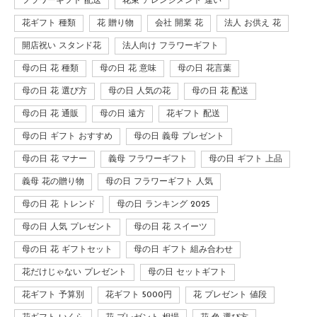
フラワーギフト 配送
花束 アレンジメント 違い
花ギフト 種類
花 贈り物
会社 開業 花
法人 お供え 花
開店祝い スタンド花
法人向け フラワーギフト
母の日 花 種類
母の日 花 意味
母の日 花言葉
母の日 花 選び方
母の日 人気の花
母の日 花 配送
母の日 花 通販
母の日 遠方
花ギフト 配送
母の日 ギフト おすすめ
母の日 義母 プレゼント
母の日 花 マナー
義母 フラワーギフト
母の日 ギフト 上品
義母 花の贈り物
母の日 フラワーギフト 人気
母の日 花 トレンド
母の日 ランキング 2025
母の日 人気 プレゼント
母の日 花 スイーツ
母の日 花 ギフトセット
母の日 ギフト 組み合わせ
花だけじゃない プレゼント
母の日 セットギフト
花ギフト 予算別
花ギフト 5000円
花 プレゼント 値段