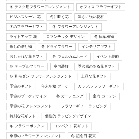
冬 デスク用フラワーアレンジメント
オフィス フラワーギフト
ビジネスシーン 花
冬に咲く花
寒さに強い花材
冬のフラワーギフト
冬 フラワーアレンジメント
ライトアップ 花
ロマンチック デザイン
冬 観葉植物
癒しの贈り物
冬 ドライフラワー
インテリアギフト
おしゃれな花ギフト
冬 ウェルカムボード
イベント装飾
冬 テーブルフラワー
室内装飾
季節感のある花ギフト
冬 和モダン フラワーアレンジメント
上品な花ギフト
季節のギフト
年末年始 ブーケ
カラフル フラワーギフト
季節のブーケデザイン
冬 ガーデニング
室内 ガーデン
季節の花 アレンジメント
フラワーギフト ラッピング
特別な花ギフト
個性的 ラッピングデザイン
冬 フラワーボックス
コンパクト 花ギフト
季節のフラワーアレンジメント
冬 記念日 花束