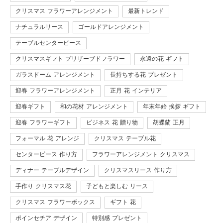
クリスマス フラワーアレンジメント
最新トレンド
ナチュラルリース
ゴールドアレンジメント
テーブルセンターピース
クリスマスギフト プリザーブドフラワー
永遠の花 ギフト
ガラスドーム アレンジメント
長持ちする花 プレゼント
迎春 フラワーアレンジメント
正月 花 インテリア
迎春ギフト
和の花材 アレンジメント
年末年始 挨拶 ギフト
迎春 フラワーギフト
ビジネス 花 贈り物
胡蝶蘭 正月
フォーマル 花 アレンジ
クリスマス テーブル花
センターピース 作り方
フラワーアレンジメント クリスマス
ディナー テーブルデザイン
クリスマスリース 作り方
手作り クリスマス花
子どもと楽しむ リース
クリスマス フラワーボックス
ギフト 花
ポインセチア デザイン
特別感 プレゼント