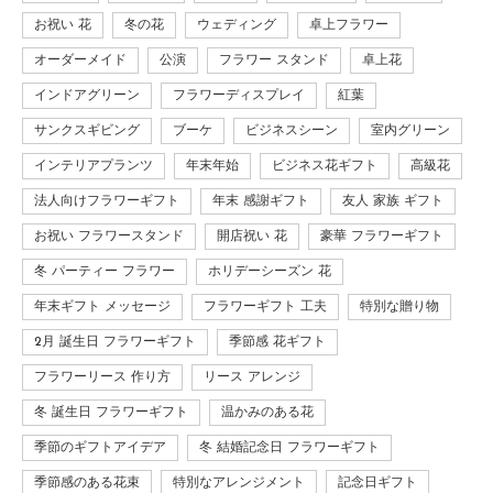
お祝い 花
冬の花
ウェディング
卓上フラワー
オーダーメイド
公演
フラワー スタンド
卓上花
インドアグリーン
フラワーディスプレイ
紅葉
サンクスギビング
ブーケ
ビジネスシーン
室内グリーン
インテリアプランツ
年末年始
ビジネス花ギフト
高級花
法人向けフラワーギフト
年末 感謝ギフト
友人 家族 ギフト
お祝い フラワースタンド
開店祝い 花
豪華 フラワーギフト
冬 パーティー フラワー
ホリデーシーズン 花
年末ギフト メッセージ
フラワーギフト 工夫
特別な贈り物
2月 誕生日 フラワーギフト
季節感 花ギフト
フラワーリース 作り方
リース アレンジ
冬 誕生日 フラワーギフト
温かみのある花
季節のギフトアイデア
冬 結婚記念日 フラワーギフト
季節感のある花束
特別なアレンジメント
記念日ギフト