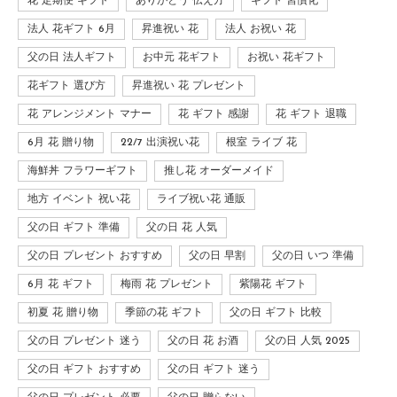
花 定期便 ギフト
ありがとう 伝え方
ギフト 習慣化
法人 花ギフト 6月
昇進祝い 花
法人 お祝い 花
父の日 法人ギフト
お中元 花ギフト
お祝い 花ギフト
花ギフト 選び方
昇進祝い 花 プレゼント
花 アレンジメント マナー
花 ギフト 感謝
花 ギフト 退職
6月 花 贈り物
22/7 出演祝い花
根室 ライブ 花
海鮮丼 フラワーギフト
推し花 オーダーメイド
地方 イベント 祝い花
ライブ祝い花 通販
父の日 ギフト 準備
父の日 花 人気
父の日 プレゼント おすすめ
父の日 早割
父の日 いつ 準備
6月 花 ギフト
梅雨 花 プレゼント
紫陽花 ギフト
初夏 花 贈り物
季節の花 ギフト
父の日 ギフト 比較
父の日 プレゼント 迷う
父の日 花 お酒
父の日 人気 2025
父の日 ギフト おすすめ
父の日 ギフト 迷う