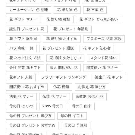
花ギフト いくら
花 プレゼント 相場
花 色 選び方
カーネーション 色 意味
花 贈り物 色
花 言葉 色
花 ギフト マナー
花 贈り物 種類
花 ギフト どっちが良い
誕生日 プレゼント 花
花 プレゼント 年齢別
花 ギフト 誕生日
花 贈り物 おすすめ
プロポーズ 花束 本数
バラ 意味 一覧
花 プレゼント 通販
花 ギフト 初心者
花 ネット注文 方法
花 通販 失敗しない
スタンド花 違い
会社 開業 花ギフト
法人 開店祝い 花
開業祝い 花 マナー
花ギフト 人気
フラワーギフト ランキング
誕生日 花 ギフト
開店祝い 花 おすすめ
仏花 種類
お供え 花 選び方
法要 花 マナー
仏壇 花 マナー
宗教別 お供え 花
母の日 は いつ
2025 母の日
母の日 由来
母の日 プレゼント 選び方
母の日 ギフト
母の日 プレゼント おすすめ
母の日 予算別