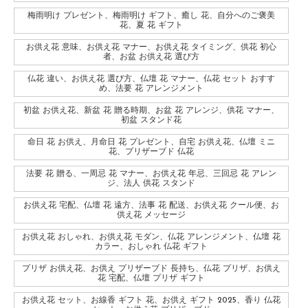
梅雨明け プレゼント、梅雨明け ギフト、癒し 花、自分へのご褒美
花、夏 花 ギフト
お供え花 意味、お供え花 マナー、お供え花 タイミング、供花 初心
者、お盆 お供え花 選び方
仏花 違い、お供え花 選び方、仏壇 花 マナー、仏花 セット おすす
め、法要 花 アレンジメント
初盆 お供え花、新盆 花 贈る時期、お盆 花 アレンジ、供花 マナー、
初盆 スタンド花
命日 花 お供え、月命日 花 プレゼント、自宅 お供え花、仏壇 ミニ
花、プリザーブド 仏花
法要 花 贈る、一周忌 花 マナー、お供え花 年忌、三回忌 花 アレン
ジ、法人 供花 スタンド
お供え花 宅配、仏壇 花 遠方、法事 花 配送、お供え花 クール便、お
供え花 メッセージ
お供え花 おしゃれ、お供え花 モダン、仏花 アレンジメント、仏壇 花
カラー、おしゃれ 仏花 ギフト
プリザ お供え花、お供え プリザーブド 長持ち、仏花 プリザ、お供え
花 宅配、仏壇 プリザ ギフト
お供え花 セット、お線香 ギフト 花、お供え ギフト 2025、香り 仏花