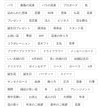
バラ
薔薇の花束
バラの花束
プロポーズ
色
込められた意味
恋愛
30本
意味
仏花
花束
プレゼント
花言葉
法人
ビジネス
花を贈る
誕生日プレゼント
講演会
発表会
スタンド花
お祝い花
季節
DIY
花束の作り方
コラボレーション
花ギフト
文化
世界
プリザーブドフラワー
ドライフラワー
メッセージカード
いい夫婦の日
11月22日
良い夫婦の日
結婚記念日
クリスマス
ポインセチア
リース
ガーベラ
11月
誕生花
誕生日
パーティー
スイーツ
サンタクロース
由来
飾り方
正月
迎春
行事
期間
縁起が良い花
冬
お正月
アレンジメント
喪中見舞い
お供え
成人の日
大掃除
年末
花の香り
年末のご挨拶
新年のご挨拶
花屋