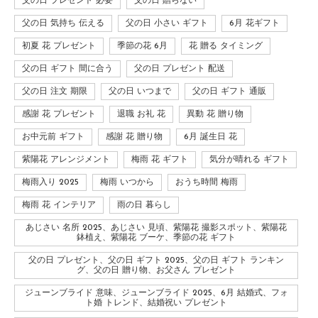
父の日 プレゼント 必要
父の日 贈らない
父の日 気持ち 伝える
父の日 小さい ギフト
6月 花ギフト
初夏 花 プレゼント
季節の花 6月
花 贈る タイミング
父の日 ギフト 間に合う
父の日 プレゼント 配送
父の日 注文 期限
父の日 いつまで
父の日 ギフト 通販
感謝 花 プレゼント
退職 お礼 花
異動 花 贈り物
お中元前 ギフト
感謝 花 贈り物
6月 誕生日 花
紫陽花 アレンジメント
梅雨 花 ギフト
気分が晴れる ギフト
梅雨入り 2025
梅雨 いつから
おうち時間 梅雨
梅雨 花 インテリア
雨の日 暮らし
あじさい 名所 2025、あじさい 見頃、紫陽花 撮影スポット、紫陽花
鉢植え、紫陽花 ブーケ、季節の花 ギフト
父の日 プレゼント、父の日 ギフト 2025、父の日 ギフト ランキン
グ、父の日 贈り物、お父さん プレゼント
ジューンブライド 意味、ジューンブライド 2025、6月 結婚式、フォ
ト婚 トレンド、結婚祝い プレゼント