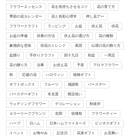
フラワーエッセンス
花を長持ちさせるコツ
花の育て方
季節の花カレンダー
花と色彩心理学
押し花アー
フラワークラフト
ラッピング
お盆
供え花
供花
お盆の準備
供養の方法
供え花の選び方
花の種類
象徴的な意味
供花のトレンド
風習
仏壇の花の飾り方
盆踊り
手作りクラフト
四十九日
初盆
一周忌
花の贈り方
法事
お供え花
予算
アロマフラワー
秋
応援の花
ハロウィン
植物ギフト
ギフトボックス
フルーツ
感謝祭
バースデー
バースデーギフト
冬支度
開店祝い
ウェディングフラワー
デコレーション
秋彼岸
カラーリーフプランツ
玄関
収穫祭
フラワーティー
ハーブ
日ハム
日本ハムファイターズ
ビジネスギフト
イベント
お悔やみ
記念日
花束ギフト
お見舞い