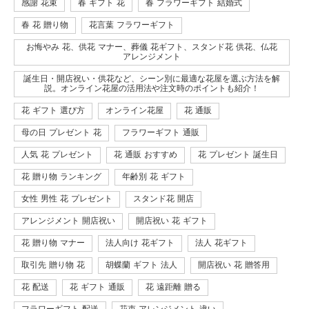
感謝 花束
春 ギフト 花
春 フラワーギフト 結婚式
春 花 贈り物
花言葉 フラワーギフト
お悔やみ 花、供花 マナー、葬儀 花ギフト、スタンド花 供花、仏花
アレンジメント
誕生日・開店祝い・供花など、シーン別に最適な花屋を選ぶ方法を解
説。オンライン花屋の活用法や注文時のポイントも紹介！
花 ギフト 選び方
オンライン花屋
花 通販
母の日 プレゼント 花
フラワーギフト 通販
人気 花 プレゼント
花 通販 おすすめ
花 プレゼント 誕生日
花 贈り物 ランキング
年齢別 花 ギフト
女性 男性 花 プレゼント
スタンド花 開店
アレンジメント 開店祝い
開店祝い 花 ギフト
花 贈り物 マナー
法人向け 花ギフト
法人 花ギフト
取引先 贈り物 花
胡蝶蘭 ギフト 法人
開店祝い 花 贈答用
花 配送
花 ギフト 通販
花 遠距離 贈る