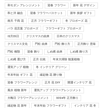
和モダン アレンジメント
迎春 フラワー
新年 花 デザイン
和と洋 融合
迎春 フラワーバスケット
新年 挨拶 ギフト
南天 千両 花
正月 フラワーギフト
冬 プロポーズ 花
バラ 花言葉 プロポーズ
フラワーギフト プロポーズ
12月25日
クリスマスの由来
日本のクリスマス
クリスマス文化
門松 由来
門松 飾り方
正月飾り 意味
門松 種類
迎春 飾り
しめ縄 由来
しめ縄 飾り方
しめ縄 選び方
正月 伝統
年末大掃除 観葉植物
運気アップ 植物
冬 インテリア グリーン
年末年始 ギフト 花
縁起物 花 贈り物
迎春 フラワーアレンジ
正月 花 DIY
開運インテリア 花
風水 植物 新年
運気アップ フラワーアレンジメント
大晦日 フラワーアレンジメント
2024年 正月飾り
縁起物 花 新年
年末年始 フラワーギフト
インテリア 花 冬