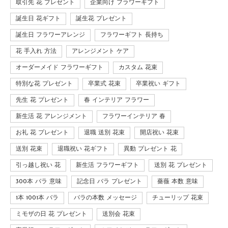
取引先 花 プレゼント
企業向け フラワーギフト
誕生日 花ギフト
誕生花 プレゼント
誕生日 フラワーアレンジ
フラワーギフト 長持ち
花 手入れ 方法
アレンジメント ケア
オーダーメイド フラワーギフト
カスタム 花束
特別な花 プレゼント
卒業式 花束
卒業祝い ギフト
先生 花 プレゼント
春 インテリア フラワー
新生活 花 アレンジメント
フラワーインテリア 春
お礼 花 プレゼント
退職 送別 花束
開店祝い 花束
送別 花束
退職祝い 花ギフト
異動 プレゼント 花
引っ越し祝い 花
新生活 フラワーギフト
送別 花 プレゼント
300本 バラ 意味
記念日 バラ プレゼント
薔薇 本数 意味
1本 1001本 バラ
バラの本数 メッセージ
チューリップ 花束
ミモザの日 花 プレゼント
送別会 花束