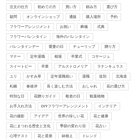
注文の仕方
初めての方
買い方
頼み方
選び方
疑問
オンラインショップ
通販
購入場所
予約
フラワーアレンジメント
お祝い
葬儀
式典
フラワーバレンタイン
海外のバレンタイン
バレンタインデー
愛妻の日
チューリップ
贈り方
マナー
定年退職
相場
卒業式
コサージュ
スイートピー
卒業
アルストロメリア
ラナンキュラス
ユリ
かすみ草
定年退職祝い
退職
送別
北海道
札幌
春彼岸
長く楽しむ方法
おしゃれ
花の選び方
特別な日
花贈りガイド
敬老の日
観葉植物
お手入れ方法
DIYフラワーアレンジメント
インテリア
花の撮影
アイデア
世界の珍しい花
花と健康
花にまつわる歴史と文化
季節の変わり目
花占い
心理テスト
花と星座
鉢植え
トレンド