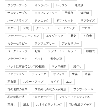
フラワーブーケ
オンライン
レッスン
地域別
サスティナブル
エコフレンドリー
予算別
遠距離
パーソナライズ
テクニック
ギフトセット
サプライズ
モダン
伝統
クラシカル
ガーデニング
アロマ
フラワーデコレーション
エキゾチック
歴史
初心者
カラーセラピー
ラグジュアリー
アクセサリー
ワークショップ
起源
フラワーカラーセラピー
結婚式
フラワーアート
ペット
安全な花
ペットに有害でない花や植物
マクロ撮影
庭作り
ファッション
テレワーク
オフィス
生花
造花
花市場
スタートアップ
ガイド
エコ
花の名前の由来
季節外れの花の入手方法
フラワーケーキ
花の栽培方法
アロマセラピー
フラワーフェスティバル
花祭り
風水
おすすめランキング
花の配置アイデア