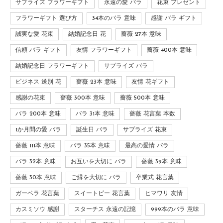
サプライズ フラワーギフト
永遠の愛 バラ
花束 プレゼント
フラワーギフト 選び方
34本のバラ 意味
感謝 バラ ギフト
誠実な愛 花束
結婚記念日 花
薔薇 27本 意味
信頼 バラ ギフト
友情 フラワーギフト
薔薇 400本 意味
結婚記念日 フラワーギフト
サプライズ バラ
ビジネス 送別 花
薔薇 23本 意味
友情 花ギフト
感謝の花束
薔薇 300本 意味
薔薇 500本 意味
バラ 200本 意味
バラ 31本 意味
薔薇 花言葉 本数
1か月間の愛 バラ
誕生日 バラ
サプライズ 花束
薔薇 111本 意味
バラ 35本 意味
最高の愛情 バラ
バラ 32本 意味
お互いを大切に バラ
薔薇 39本 意味
薔薇 30本 意味
ご縁を大切に バラ
卒業式 花言葉
ガーベラ 花言葉
スイートピー 花言葉
ヒマワリ 友情
カスミソウ 感謝
スターチス 永遠の記憶
999本のバラ 意味