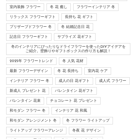
室内装飾 フラワー
冬 花 癒し
フラワーインテリア 冬
リラックス フラワーギフト
長持ち 花 ギフト
プリザーブドフラワー 冬
冬 結婚記念日 花
記念日 フラワーギフト
サプライズ 花ギフト
冬のインテリアにぴったりなドライフラワーを使ったDIYアイデアを
ご紹介。壁飾りやギフトボックスの作り方も解説！
2025年 フラワートレンド
冬 人気 花材
最新 フラワーデザイン
冬 花 長持ち
室内花 ケア
インテリア フラワー 冬
成人の日 花ギフト
成人式 フラワー
新成人 プレゼント 花
バレンタイン 花ギフト
バレンタイン 花束
チョコレート 花 プレゼント
和モダン フラワー 冬
インテリア 花 和風
和モダン アレンジメント 冬
冬 フラワー ライトアップ
ライトアップ フラワーアレンジ
冬夜 花 デザイン