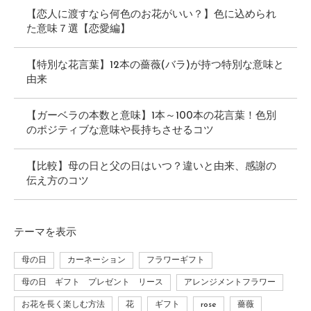
【恋人に渡すなら何色のお花がいい？】色に込められ
た意味７選【恋愛編】
【特別な花言葉】12本の薔薇(バラ)が持つ特別な意味と
由来
【ガーベラの本数と意味】1本～100本の花言葉！色別
のポジティブな意味や長持ちさせるコツ
【比較】母の日と父の日はいつ？違いと由来、感謝の
伝え方のコツ
テーマ
を表示
母の日
カーネーション
フラワーギフト
母の日 ギフト プレゼント リース
アレンジメントフラワー
お花を長く楽しむ方法
花
ギフト
rose
薔薇