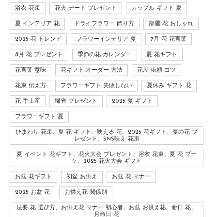
浴衣 花束
花火 デート プレゼント
カップル ギフト 夏
夏 インテリア 花
ドライフラワー 飾り方
部屋 花 おしゃれ
2025 花 トレンド
フラワーインテリア 夏
7月 花 花言葉
8月 花 プレゼント
季節の花 カレンダー
夏 花ギフト
花言葉 意味
花ギフト オーダー 方法
花屋 依頼 コツ
花束 伝え方
フラワーギフト 失敗しない
夏休み ギフト 花
花 手土産
帰省 プレゼント
2025 夏 ギフト
フラワーギフト 夏
ひまわり 花束、夏 花 ギフト、映える 花、2025 花ギフト、夏の花 プ
レゼント、SNS映え 花束
夏 イベント 花ギフト、花火大会 プレゼント、浴衣 花束、夏 花 ブー
ケ、2025 花火大会 ギフト
お盆 花ギフト
初盆 お供え
お盆 花 マナー
2025 お盆 花
お供え花 関係別
法要 花 選び方、お供え花 マナー 初心者、お盆 お供え花、命日 花、
月命日 花