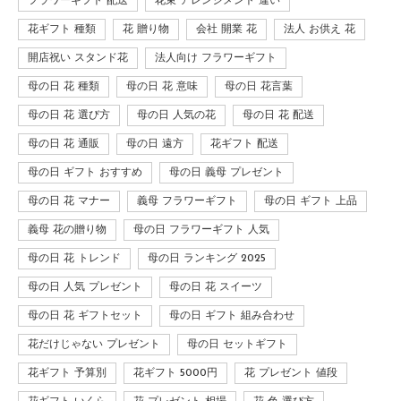
フラワーギフト 配送
花束 アレンジメント 違い
花ギフト 種類
花 贈り物
会社 開業 花
法人 お供え 花
開店祝い スタンド花
法人向け フラワーギフト
母の日 花 種類
母の日 花 意味
母の日 花言葉
母の日 花 選び方
母の日 人気の花
母の日 花 配送
母の日 花 通販
母の日 遠方
花ギフト 配送
母の日 ギフト おすすめ
母の日 義母 プレゼント
母の日 花 マナー
義母 フラワーギフト
母の日 ギフト 上品
義母 花の贈り物
母の日 フラワーギフト 人気
母の日 花 トレンド
母の日 ランキング 2025
母の日 人気 プレゼント
母の日 花 スイーツ
母の日 花 ギフトセット
母の日 ギフト 組み合わせ
花だけじゃない プレゼント
母の日 セットギフト
花ギフト 予算別
花ギフト 5000円
花 プレゼント 値段