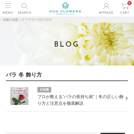
0
MENU
SEARCH
MYPAGE
CART
札幌の花屋 ハグフラワーズのブログ
BLOG
バラ 冬 飾り方
豆知識
プロが教える“バラの長持ち術”｜冬の正しい飾
り方と注意点を徹底解説