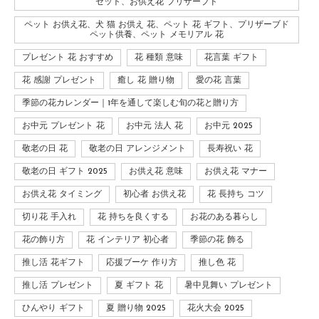
セット、お供え花 プリザーブド
ペット お供え花、犬 猫 お供え 花、ペット 花 ギフト、プリザーブド
ペット供養、ペット メモリアル 花
プレゼント 花 おすすめ
花 種類 意味
花言葉 ギフト
花 感謝 プレゼント
癒し 花 贈り物
愛の花 言葉
季節の花カレンダー｜1年を通して楽しむ旬の花と贈り方
お中元 プレゼント 花
お中元 法人 花
お中元 2025
敬老の日 花
敬老の日 アレンジメント
長寿祝い 花
敬老の日 ギフト 2025
お供え花 意味
お供え花 マナー
お供え花 タイミング
初心者 お供え花
花 長持ち コツ
切り花 手入れ
花 持ちを良くする
お花のある暮らし
花の飾り方
花 インテリア 初心者
季節の花 飾る
推し活 花ギフト
応援ブーケ 作り方
推し色 花
推し活 プレゼント
夏 ギフト 花
暑中見舞い プレゼント
ひんやり ギフト
夏 贈り物 2025
花火大会 2025