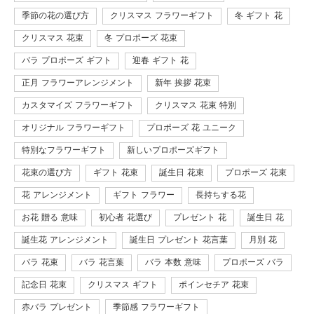
季節の花の選び方
クリスマス フラワーギフト
冬 ギフト 花
クリスマス 花束
冬 プロポーズ 花束
バラ プロポーズ ギフト
迎春 ギフト 花
正月 フラワーアレンジメント
新年 挨拶 花束
カスタマイズ フラワーギフト
クリスマス 花束 特別
オリジナル フラワーギフト
プロポーズ 花 ユニーク
特別なフラワーギフト
新しいプロポーズギフト
花束の選び方
ギフト 花束
誕生日 花束
プロポーズ 花束
花 アレンジメント
ギフト フラワー
長持ちする花
お花 贈る 意味
初心者 花選び
プレゼント 花
誕生日 花
誕生花 アレンジメント
誕生日 プレゼント 花言葉
月別 花
バラ 花束
バラ 花言葉
バラ 本数 意味
プロポーズ バラ
記念日 花束
クリスマス ギフト
ポインセチア 花束
赤バラ プレゼント
季節感 フラワーギフト