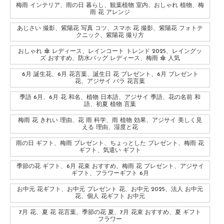
梅雨 インテリア、雨の日 暮らし、観葉植物 室内、おしゃれ 植物、梅
雨 花 アレンジ
あじさい 撮影、紫陽花 写真 コツ、スマホ 花 撮影、紫陽花 フォトテ
クニック、紫陽花 撮り方
おしゃれ 傘 レディース、レインコート トレンド 2025、レイングッ
ズ おすすめ、防水バッグ レディース、梅雨 傘 人気
6月 誕生花、6月 花言葉、誕生日 花 プレゼント、6月 プレゼント
花、アジサイ バラ 花言葉
季語 6月、6月 花 和名、植物 日本語、アジサイ 季語、花の名前 和
語、初夏 植物 言葉
梅雨 花 きれい 理由、花 雨 科学、雨 植物 効果、アジサイ 美しく見
える 理由、湿度と花
雨の日 ギフト、梅雨 プレゼント、ちょっとした プレゼント、梅雨 花
ギフト、気遣い ギフト
季節の花 ギフト、6月 花束 おすすめ、梅雨 花 プレゼント、アジサイ
ギフト、フラワーギフト 6月
お中元 花ギフト、お中元 プレゼント 花、お中元 2025、法人 お中元
花、個人 花ギフト お中元
7月 花、夏 花 花言葉、季節の花 夏、7月 花束 おすすめ、夏 ギフト
フラワー