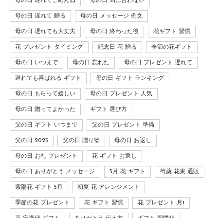
母の日 遅れてごめんね
母の日 間に合わない
母の日 遅れて 贈る
母の日 メッセージ 例文
母の日 遅れても大丈夫
母の日 終わった後
花ギフト 習慣
花 プレゼント タイミング
記念日 花 贈る
季節の花ギフト
母の日 いつまで
母の日 忘れた
母の日 プレゼント 遅れて
遅れても喜ばれる ギフト
母の日 ギフト ランキング
母の日 もらって嬉しい
母の日 プレゼント 人気
母の日 贈ってよかった
ギフト 選び方
父の日 ギフト いつまで
父の日 プレゼント 準備
父の日 2025
父の日 贈り物
母の日 お返し
母の日 お礼 プレゼント
花 ギフト お返し
母の日 ありがとう メッセージ
5月 花 ギフト
芍薬 花束 通販
紫陽花 ギフト 5月
初夏 花 アレンジメント
季節の花 プレゼント
花 ギフト 習慣
花 プレゼント 月1