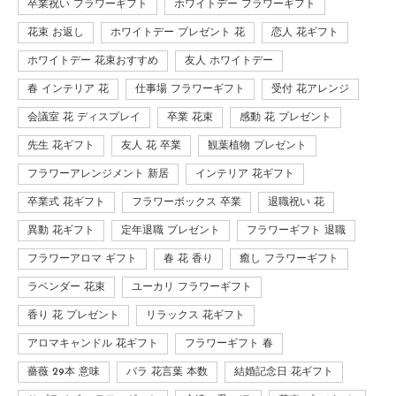
卒業祝い フラワーギフト
ホワイトデー フラワーギフト
花束 お返し
ホワイトデー プレゼント 花
恋人 花ギフト
ホワイトデー 花束おすすめ
友人 ホワイトデー
春 インテリア 花
仕事場 フラワーギフト
受付 花アレンジ
会議室 花 ディスプレイ
卒業 花束
感動 花 プレゼント
先生 花ギフト
友人 花 卒業
観葉植物 プレゼント
フラワーアレンジメント 新居
インテリア 花ギフト
卒業式 花ギフト
フラワーボックス 卒業
退職祝い 花
異動 花ギフト
定年退職 プレゼント
フラワーギフト 退職
フラワーアロマ ギフト
春 花 香り
癒し フラワーギフト
ラベンダー 花束
ユーカリ フラワーギフト
香り 花 プレゼント
リラックス 花ギフト
アロマキャンドル 花ギフト
フラワーギフト 春
薔薇 29本 意味
バラ 花言葉 本数
結婚記念日 花ギフト