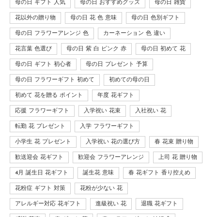
母の日 ギフト 人気
母の日 おすすめグッズ
母の日 雑貨
花以外の贈り物
母の日 花 色 意味
母の日 色別ギフト
母の日 フラワーアレンジ 色
カーネーション 色 違い
花言葉 色選び
母の日 紫 白 ピンク 赤
母の日 初めて 花
母の日 ギフト 初心者
母の日 プレゼント 予算
母の日 フラワーギフト 初めて
初めての母の日
初めて 花を贈る ポイント
年度 花ギフト
応援 フラワーギフト
入学祝い 花束
入社祝い 花
転勤 花 プレゼント
入学 フラワーギフト
小学生 花 プレゼント
入学祝い 花の選び方
春 花束 贈り物
歓送迎会 花ギフト
歓迎会 フラワーアレンジ
上司 花 贈り物
4月 誕生日 花ギフト
誕生花 意味
春 花ギフト 香り控えめ
花粉症 ギフト 対策
花粉が少ない 花
アレルギー対応 花ギフト
進級祝い 花
退職 花ギフト