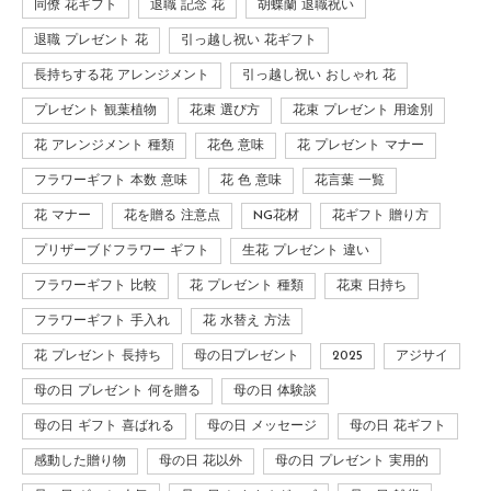
同僚 花ギフト
退職 記念 花
胡蝶蘭 退職祝い
退職 プレゼント 花
引っ越し祝い 花ギフト
長持ちする花 アレンジメント
引っ越し祝い おしゃれ 花
プレゼント 観葉植物
花束 選び方
花束 プレゼント 用途別
花 アレンジメント 種類
花色 意味
花 プレゼント マナー
フラワーギフト 本数 意味
花 色 意味
花言葉 一覧
花 マナー
花を贈る 注意点
NG花材
花ギフト 贈り方
プリザーブドフラワー ギフト
生花 プレゼント 違い
フラワーギフト 比較
花 プレゼント 種類
花束 日持ち
フラワーギフト 手入れ
花 水替え 方法
花 プレゼント 長持ち
母の日プレゼント
2025
アジサイ
母の日 プレゼント 何を贈る
母の日 体験談
母の日 ギフト 喜ばれる
母の日 メッセージ
母の日 花ギフト
感動した贈り物
母の日 花以外
母の日 プレゼント 実用的