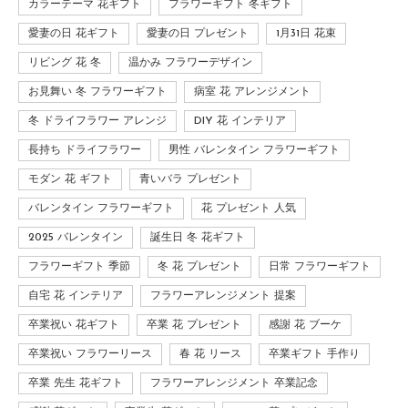
カラーテーマ 花ギフト
フラワーギフト 冬ギフト
愛妻の日 花ギフト
愛妻の日 プレゼント
1月31日 花束
リビング 花 冬
温かみ フラワーデザイン
お見舞い 冬 フラワーギフト
病室 花 アレンジメント
冬 ドライフラワー アレンジ
DIY 花 インテリア
長持ち ドライフラワー
男性 バレンタイン フラワーギフト
モダン 花 ギフト
青いバラ プレゼント
バレンタイン フラワーギフト
花 プレゼント 人気
2025 バレンタイン
誕生日 冬 花ギフト
フラワーギフト 季節
冬 花 プレゼント
日常 フラワーギフト
自宅 花 インテリア
フラワーアレンジメント 提案
卒業祝い 花ギフト
卒業 花 プレゼント
感謝 花 ブーケ
卒業祝い フラワーリース
春 花 リース
卒業ギフト 手作り
卒業 先生 花ギフト
フラワーアレンジメント 卒業記念