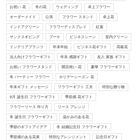
お祝い 花
冬の花
ウェディング
卓上フラワー
オーダーメイド
公演
フラワー スタンド
卓上花
インドアグリーン
フラワーディスプレイ
紅葉
サンクスギビング
ブーケ
ビジネスシーン
室内グリーン
インテリアプランツ
年末年始
ビジネス花ギフト
高級花
法人向けフラワーギフト
年末 感謝ギフト
友人 家族 ギフト
お祝い フラワースタンド
開店祝い 花
豪華 フラワーギフト
冬 パーティー フラワー
ホリデーシーズン 花
年末ギフト メッセージ
フラワーギフト 工夫
特別な贈り物
2月 誕生日 フラワーギフト
季節感 花ギフト
フラワーリース 作り方
リース アレンジ
冬 誕生日 フラワーギフト
温かみのある花
季節のギフトアイデア
冬 結婚記念日 フラワーギフト
季節感のある花束
特別なアレンジメント
記念日ギフト