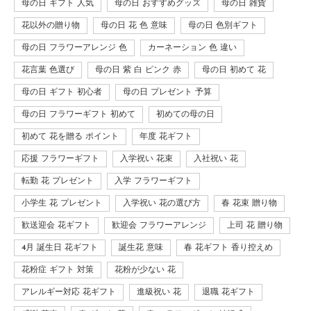
母の日 ギフト 人気
母の日 おすすめグッズ
母の日 雑貨
花以外の贈り物
母の日 花 色 意味
母の日 色別ギフト
母の日 フラワーアレンジ 色
カーネーション 色 違い
花言葉 色選び
母の日 紫 白 ピンク 赤
母の日 初めて 花
母の日 ギフト 初心者
母の日 プレゼント 予算
母の日 フラワーギフト 初めて
初めての母の日
初めて 花を贈る ポイント
年度 花ギフト
応援 フラワーギフト
入学祝い 花束
入社祝い 花
転勤 花 プレゼント
入学 フラワーギフト
小学生 花 プレゼント
入学祝い 花の選び方
春 花束 贈り物
歓送迎会 花ギフト
歓迎会 フラワーアレンジ
上司 花 贈り物
4月 誕生日 花ギフト
誕生花 意味
春 花ギフト 香り控えめ
花粉症 ギフト 対策
花粉が少ない 花
アレルギー対応 花ギフト
進級祝い 花
退職 花ギフト