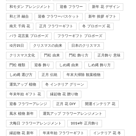
和モダン アレンジメント
迎春 フラワー
新年 花 デザイン
和と洋 融合
迎春 フラワーバスケット
新年 挨拶 ギフト
南天 千両 花
正月 フラワーギフト
冬 プロポーズ 花
バラ 花言葉 プロポーズ
フラワーギフト プロポーズ
12月25日
クリスマスの由来
日本のクリスマス
クリスマス文化
門松 由来
門松 飾り方
正月飾り 意味
門松 種類
迎春 飾り
しめ縄 由来
しめ縄 飾り方
しめ縄 選び方
正月 伝統
年末大掃除 観葉植物
運気アップ 植物
冬 インテリア グリーン
年末年始 ギフト 花
縁起物 花 贈り物
迎春 フラワーアレンジ
正月 花 DIY
開運インテリア 花
風水 植物 新年
運気アップ フラワーアレンジメント
大晦日 フラワーアレンジメント
2024年 正月飾り
縁起物 花 新年
年末年始 フラワーギフト
インテリア 花 冬