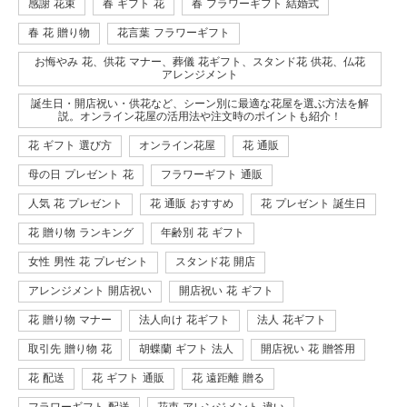
感謝 花束
春 ギフト 花
春 フラワーギフト 結婚式
春 花 贈り物
花言葉 フラワーギフト
お悔やみ 花、供花 マナー、葬儀 花ギフト、スタンド花 供花、仏花
アレンジメント
誕生日・開店祝い・供花など、シーン別に最適な花屋を選ぶ方法を解
説。オンライン花屋の活用法や注文時のポイントも紹介！
花 ギフト 選び方
オンライン花屋
花 通販
母の日 プレゼント 花
フラワーギフト 通販
人気 花 プレゼント
花 通販 おすすめ
花 プレゼント 誕生日
花 贈り物 ランキング
年齢別 花 ギフト
女性 男性 花 プレゼント
スタンド花 開店
アレンジメント 開店祝い
開店祝い 花 ギフト
花 贈り物 マナー
法人向け 花ギフト
法人 花ギフト
取引先 贈り物 花
胡蝶蘭 ギフト 法人
開店祝い 花 贈答用
花 配送
花 ギフト 通販
花 遠距離 贈る