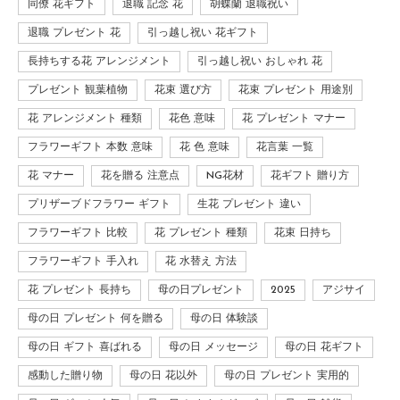
同僚 花ギフト
退職 記念 花
胡蝶蘭 退職祝い
退職 プレゼント 花
引っ越し祝い 花ギフト
長持ちする花 アレンジメント
引っ越し祝い おしゃれ 花
プレゼント 観葉植物
花束 選び方
花束 プレゼント 用途別
花 アレンジメント 種類
花色 意味
花 プレゼント マナー
フラワーギフト 本数 意味
花 色 意味
花言葉 一覧
花 マナー
花を贈る 注意点
NG花材
花ギフト 贈り方
プリザーブドフラワー ギフト
生花 プレゼント 違い
フラワーギフト 比較
花 プレゼント 種類
花束 日持ち
フラワーギフト 手入れ
花 水替え 方法
花 プレゼント 長持ち
母の日プレゼント
2025
アジサイ
母の日 プレゼント 何を贈る
母の日 体験談
母の日 ギフト 喜ばれる
母の日 メッセージ
母の日 花ギフト
感動した贈り物
母の日 花以外
母の日 プレゼント 実用的