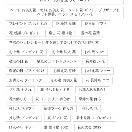
セット、お供え花 プリザーブド
ペット お供え花、犬 猫 お供え 花、ペット 花 ギフト、プリザーブド
ペット供養、ペット メモリアル 花
プレゼント 花 おすすめ
花 種類 意味
花言葉 ギフト
花 感謝 プレゼント
癒し 花 贈り物
愛の花 言葉
季節の花カレンダー｜1年を通して楽しむ旬の花と贈り方
お中元 プレゼント 花
お中元 法人 花
お中元 2025
敬老の日 花
敬老の日 アレンジメント
長寿祝い 花
敬老の日 ギフト 2025
お供え花 意味
お供え花 マナー
お供え花 タイミング
初心者 お供え花
花 長持ち コツ
切り花 手入れ
花 持ちを良くする
お花のある暮らし
花の飾り方
花 インテリア 初心者
季節の花 飾る
推し活 花ギフト
応援ブーケ 作り方
推し色 花
推し活 プレゼント
夏 ギフト 花
暑中見舞い プレゼント
ひんやり ギフト
夏 贈り物 2025
花火大会 2025