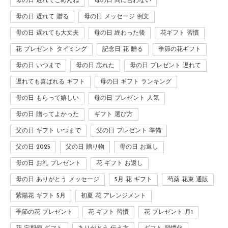
母の日 遅れてごめんね
母の日 間に合わない
母の日 遅れて 贈る
母の日 メッセージ 例文
母の日 遅れても大丈夫
母の日 終わった後
花ギフト 習慣
花 プレゼント タイミング
記念日 花 贈る
季節の花ギフト
母の日 いつまで
母の日 忘れた
母の日 プレゼント 遅れて
遅れても喜ばれる ギフト
母の日 ギフト ランキング
母の日 もらって嬉しい
母の日 プレゼント 人気
母の日 贈ってよかった
ギフト 選び方
父の日 ギフト いつまで
父の日 プレゼント 準備
父の日 2025
父の日 贈り物
母の日 お返し
母の日 お礼 プレゼント
花 ギフト お返し
母の日 ありがとう メッセージ
5月 花 ギフト
芍薬 花束 通販
紫陽花 ギフト 5月
初夏 花 アレンジメント
季節の花 プレゼント
花 ギフト 習慣
花 プレゼント 月1