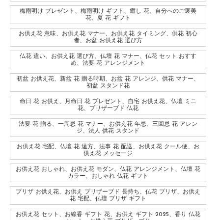
梅雨明け プレゼント、梅雨明け ギフト、癒し 花、自分へのご褒美
花、夏 花 ギフト
お供え花 意味、お供え花 マナー、お供え花 タイミング、供花 初心
者、お盆 お供え花 選び方
仏花 違い、お供え花 選び方、仏壇 花 マナー、仏花 セット おすす
め、法要 花 アレンジメント
初盆 お供え花、新盆 花 贈る時期、お盆 花 アレンジ、供花 マナー、
初盆 スタンド花
命日 花 お供え、月命日 花 プレゼント、自宅 お供え花、仏壇 ミニ
花、プリザーブド 仏花
法要 花 贈る、一周忌 花 マナー、お供え花 年忌、三回忌 花 アレン
ジ、法人 供花 スタンド
お供え花 宅配、仏壇 花 遠方、法事 花 配送、お供え花 クール便、お
供え花 メッセージ
お供え花 おしゃれ、お供え花 モダン、仏花 アレンジメント、仏壇 花
カラー、おしゃれ 仏花 ギフト
プリザ お供え花、お供え プリザーブド 長持ち、仏花 プリザ、お供え
花 宅配、仏壇 プリザ ギフト
お供え花 セット、お線香 ギフト 花、お供え ギフト 2025、香り 仏花