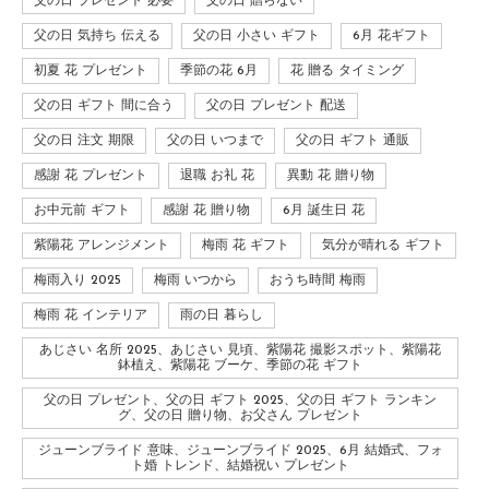
父の日 プレゼント 必要
父の日 贈らない
父の日 気持ち 伝える
父の日 小さい ギフト
6月 花ギフト
初夏 花 プレゼント
季節の花 6月
花 贈る タイミング
父の日 ギフト 間に合う
父の日 プレゼント 配送
父の日 注文 期限
父の日 いつまで
父の日 ギフト 通販
感謝 花 プレゼント
退職 お礼 花
異動 花 贈り物
お中元前 ギフト
感謝 花 贈り物
6月 誕生日 花
紫陽花 アレンジメント
梅雨 花 ギフト
気分が晴れる ギフト
梅雨入り 2025
梅雨 いつから
おうち時間 梅雨
梅雨 花 インテリア
雨の日 暮らし
あじさい 名所 2025、あじさい 見頃、紫陽花 撮影スポット、紫陽花
鉢植え、紫陽花 ブーケ、季節の花 ギフト
父の日 プレゼント、父の日 ギフト 2025、父の日 ギフト ランキン
グ、父の日 贈り物、お父さん プレゼント
ジューンブライド 意味、ジューンブライド 2025、6月 結婚式、フォ
ト婚 トレンド、結婚祝い プレゼント