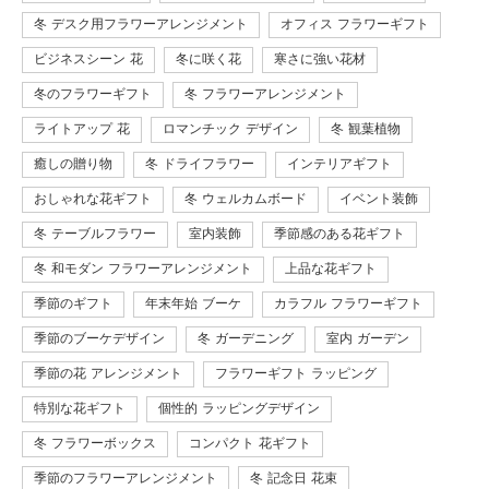
冬 デスク用フラワーアレンジメント
オフィス フラワーギフト
ビジネスシーン 花
冬に咲く花
寒さに強い花材
冬のフラワーギフト
冬 フラワーアレンジメント
ライトアップ 花
ロマンチック デザイン
冬 観葉植物
癒しの贈り物
冬 ドライフラワー
インテリアギフト
おしゃれな花ギフト
冬 ウェルカムボード
イベント装飾
冬 テーブルフラワー
室内装飾
季節感のある花ギフト
冬 和モダン フラワーアレンジメント
上品な花ギフト
季節のギフト
年末年始 ブーケ
カラフル フラワーギフト
季節のブーケデザイン
冬 ガーデニング
室内 ガーデン
季節の花 アレンジメント
フラワーギフト ラッピング
特別な花ギフト
個性的 ラッピングデザイン
冬 フラワーボックス
コンパクト 花ギフト
季節のフラワーアレンジメント
冬 記念日 花束