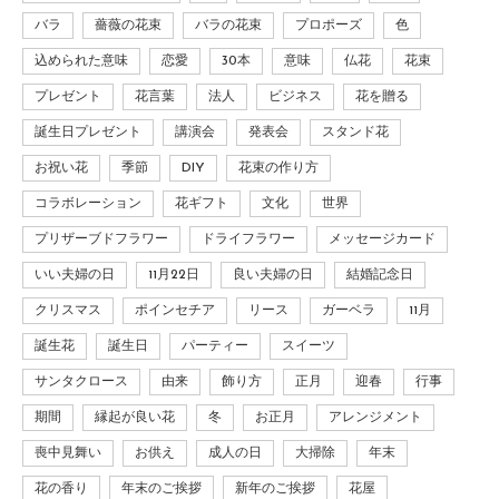
バラ
薔薇の花束
バラの花束
プロポーズ
色
込められた意味
恋愛
30本
意味
仏花
花束
プレゼント
花言葉
法人
ビジネス
花を贈る
誕生日プレゼント
講演会
発表会
スタンド花
お祝い花
季節
DIY
花束の作り方
コラボレーション
花ギフト
文化
世界
プリザーブドフラワー
ドライフラワー
メッセージカード
いい夫婦の日
11月22日
良い夫婦の日
結婚記念日
クリスマス
ポインセチア
リース
ガーベラ
11月
誕生花
誕生日
パーティー
スイーツ
サンタクロース
由来
飾り方
正月
迎春
行事
期間
縁起が良い花
冬
お正月
アレンジメント
喪中見舞い
お供え
成人の日
大掃除
年末
花の香り
年末のご挨拶
新年のご挨拶
花屋