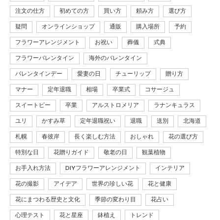
注文の仕方
初めての方
買い方
頼み方
選び方
疑問
オンラインショップ
通販
購入場所
予約
フラワーアレンジメント
お祝い
葬儀
式典
フラワーバレンタイン
海外のバレンタイン
バレンタインデー
愛妻の日
チューリップ
贈り方
マナー
定年退職
相場
卒業式
コサージュ
スイートピー
卒業
アルストロメリア
ラナンキュラス
ユリ
かすみ草
定年退職祝い
退職
送別
北海道
札幌
春彼岸
長く楽しむ方法
おしゃれ
花の選び方
特別な日
花贈りガイド
敬老の日
観葉植物
お手入れ方法
DIYフラワーアレンジメント
インテリア
花の撮影
アイデア
世界の珍しい花
花と健康
花にまつわる歴史と文化
季節の変わり目
花占い
心理テスト
花と星座
鉢植え
トレンド