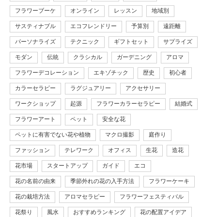
フラワーブーケ
オンライン
レッスン
地域別
サスティナブル
エコフレンドリー
予算別
遠距離
パーソナライズ
テクニック
ギフトセット
サプライズ
モダン
伝統
クラシカル
ガーデニング
アロマ
フラワーデコレーション
エキゾチック
歴史
初心者
カラーセラピー
ラグジュアリー
アクセサリー
ワークショップ
起源
フラワーカラーセラピー
結婚式
フラワーアート
ペット
安全な花
ペットに有害でない花や植物
マクロ撮影
庭作り
ファッション
テレワーク
オフィス
生花
造花
花市場
スタートアップ
ガイド
エコ
花の名前の由来
季節外れの花の入手方法
フラワーケーキ
花の栽培方法
アロマセラピー
フラワーフェスティバル
花祭り
風水
おすすめランキング
花の配置アイデア