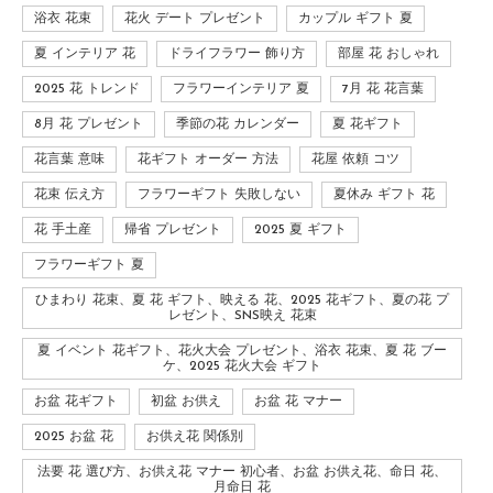
浴衣 花束
花火 デート プレゼント
カップル ギフト 夏
夏 インテリア 花
ドライフラワー 飾り方
部屋 花 おしゃれ
2025 花 トレンド
フラワーインテリア 夏
7月 花 花言葉
8月 花 プレゼント
季節の花 カレンダー
夏 花ギフト
花言葉 意味
花ギフト オーダー 方法
花屋 依頼 コツ
花束 伝え方
フラワーギフト 失敗しない
夏休み ギフト 花
花 手土産
帰省 プレゼント
2025 夏 ギフト
フラワーギフト 夏
ひまわり 花束、夏 花 ギフト、映える 花、2025 花ギフト、夏の花 プ
レゼント、SNS映え 花束
夏 イベント 花ギフト、花火大会 プレゼント、浴衣 花束、夏 花 ブー
ケ、2025 花火大会 ギフト
お盆 花ギフト
初盆 お供え
お盆 花 マナー
2025 お盆 花
お供え花 関係別
法要 花 選び方、お供え花 マナー 初心者、お盆 お供え花、命日 花、
月命日 花