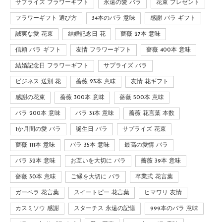
サプライズ フラワーギフト
永遠の愛 バラ
花束 プレゼント
フラワーギフト 選び方
34本のバラ 意味
感謝 バラ ギフト
誠実な愛 花束
結婚記念日 花
薔薇 27本 意味
信頼 バラ ギフト
友情 フラワーギフト
薔薇 400本 意味
結婚記念日 フラワーギフト
サプライズ バラ
ビジネス 送別 花
薔薇 23本 意味
友情 花ギフト
感謝の花束
薔薇 300本 意味
薔薇 500本 意味
バラ 200本 意味
バラ 31本 意味
薔薇 花言葉 本数
1か月間の愛 バラ
誕生日 バラ
サプライズ 花束
薔薇 111本 意味
バラ 35本 意味
最高の愛情 バラ
バラ 32本 意味
お互いを大切に バラ
薔薇 39本 意味
薔薇 30本 意味
ご縁を大切に バラ
卒業式 花言葉
ガーベラ 花言葉
スイートピー 花言葉
ヒマワリ 友情
カスミソウ 感謝
スターチス 永遠の記憶
999本のバラ 意味