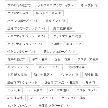
季節の花の選び方
クリスマス フラワーギフト
冬 ギフト 花
クリスマス 花束
冬 プロポーズ 花束
バラ プロポーズ ギフト
迎春 ギフト 花
正月 フラワーアレンジメント
新年 挨拶 花束
カスタマイズ フラワーギフト
クリスマス 花束 特別
オリジナル フラワーギフト
プロポーズ 花 ユニーク
特別なフラワーギフト
新しいプロポーズギフト
花束の選び方
ギフト 花束
誕生日 花束
プロポーズ 花束
花 アレンジメント
ギフト フラワー
長持ちする花
お花 贈る 意味
初心者 花選び
プレゼント 花
誕生日 花
誕生花 アレンジメント
誕生日 プレゼント 花言葉
月別 花
バラ 花束
バラ 花言葉
バラ 本数 意味
プロポーズ バラ
記念日 花束
クリスマス ギフト
ポインセチア 花束
赤バラ プレゼント
季節感 フラワーギフト