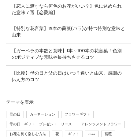
【恋人に渡すなら何色のお花がいい？】色に込められ
た意味７選【恋愛編】
【特別な花言葉】12本の薔薇(バラ)が持つ特別な意味と
由来
【ガーベラの本数と意味】1本～100本の花言葉！色別
のポジティブな意味や長持ちさせるコツ
【比較】母の日と父の日はいつ？違いと由来、感謝の
伝え方のコツ
テーマ
を表示
母の日
カーネーション
フラワーギフト
母の日 ギフト プレゼント リース
アレンジメントフラワー
お花を長く楽しむ方法
花
ギフト
rose
薔薇