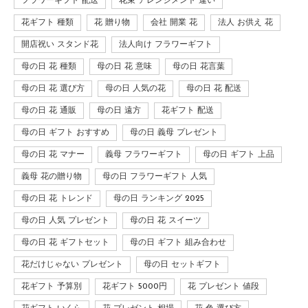
フラワーギフト 配送
花束 アレンジメント 違い
花ギフト 種類
花 贈り物
会社 開業 花
法人 お供え 花
開店祝い スタンド花
法人向け フラワーギフト
母の日 花 種類
母の日 花 意味
母の日 花言葉
母の日 花 選び方
母の日 人気の花
母の日 花 配送
母の日 花 通販
母の日 遠方
花ギフト 配送
母の日 ギフト おすすめ
母の日 義母 プレゼント
母の日 花 マナー
義母 フラワーギフト
母の日 ギフト 上品
義母 花の贈り物
母の日 フラワーギフト 人気
母の日 花 トレンド
母の日 ランキング 2025
母の日 人気 プレゼント
母の日 花 スイーツ
母の日 花 ギフトセット
母の日 ギフト 組み合わせ
花だけじゃない プレゼント
母の日 セットギフト
花ギフト 予算別
花ギフト 5000円
花 プレゼント 値段