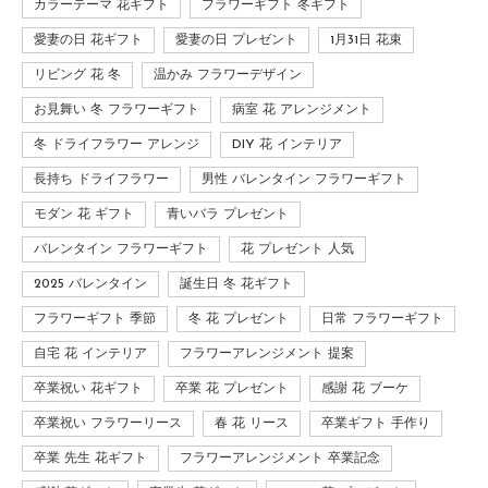
カラーテーマ 花ギフト
フラワーギフト 冬ギフト
愛妻の日 花ギフト
愛妻の日 プレゼント
1月31日 花束
リビング 花 冬
温かみ フラワーデザイン
お見舞い 冬 フラワーギフト
病室 花 アレンジメント
冬 ドライフラワー アレンジ
DIY 花 インテリア
長持ち ドライフラワー
男性 バレンタイン フラワーギフト
モダン 花 ギフト
青いバラ プレゼント
バレンタイン フラワーギフト
花 プレゼント 人気
2025 バレンタイン
誕生日 冬 花ギフト
フラワーギフト 季節
冬 花 プレゼント
日常 フラワーギフト
自宅 花 インテリア
フラワーアレンジメント 提案
卒業祝い 花ギフト
卒業 花 プレゼント
感謝 花 ブーケ
卒業祝い フラワーリース
春 花 リース
卒業ギフト 手作り
卒業 先生 花ギフト
フラワーアレンジメント 卒業記念