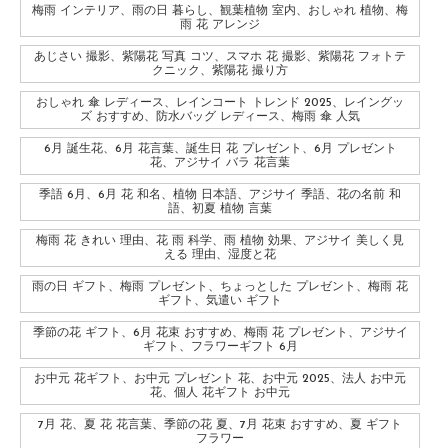
梅雨 インテリア、雨の日 暮らし、観葉植物 室内、おしゃれ 植物、梅
雨 花 アレンジ
あじさい 撮影、紫陽花 写真 コツ、スマホ 花 撮影、紫陽花 フォトテ
クニック、紫陽花 撮り方
おしゃれ 傘 レディース、レインコート トレンド 2025、レイングッ
ズ おすすめ、防水バッグ レディース、梅雨 傘 人気
6月 誕生花、6月 花言葉、誕生日 花 プレゼント、6月 プレゼント
花、アジサイ バラ 花言葉
季語 6月、6月 花 和名、植物 日本語、アジサイ 季語、花の名前 和
語、初夏 植物 言葉
梅雨 花 きれい 理由、花 雨 科学、雨 植物 効果、アジサイ 美しく見
える 理由、湿度と花
雨の日 ギフト、梅雨 プレゼント、ちょっとした プレゼント、梅雨 花
ギフト、気遣い ギフト
季節の花 ギフト、6月 花束 おすすめ、梅雨 花 プレゼント、アジサイ
ギフト、フラワーギフト 6月
お中元 花ギフト、お中元 プレゼント 花、お中元 2025、法人 お中元
花、個人 花ギフト お中元
7月 花、夏 花 花言葉、季節の花 夏、7月 花束 おすすめ、夏 ギフト
フラワー