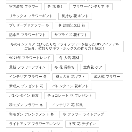
室内装飾 フラワー
冬 花 癒し
フラワーインテリア 冬
リラックス フラワーギフト
長持ち 花 ギフト
プリザーブドフラワー 冬
冬 結婚記念日 花
記念日 フラワーギフト
サプライズ 花ギフト
冬のインテリアにぴったりなドライフラワーを使ったDIYアイデアを
ご紹介。壁飾りやギフトボックスの作り方も解説！
2025年 フラワートレンド
冬 人気 花材
最新 フラワーデザイン
冬 花 長持ち
室内花 ケア
インテリア フラワー 冬
成人の日 花ギフト
成人式 フラワー
新成人 プレゼント 花
バレンタイン 花ギフト
バレンタイン 花束
チョコレート 花 プレゼント
和モダン フラワー 冬
インテリア 花 和風
和モダン アレンジメント 冬
冬 フラワー ライトアップ
ライトアップ フラワーアレンジ
冬夜 花 デザイン