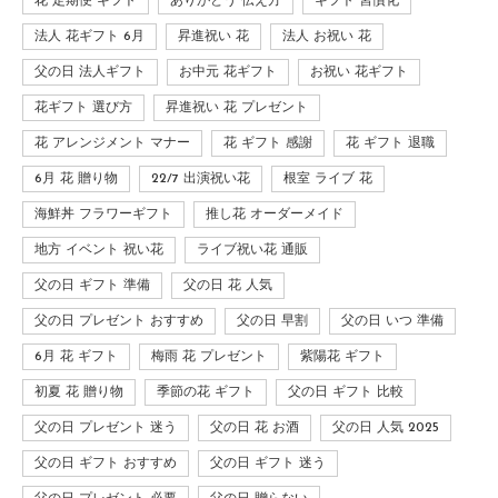
花 定期便 ギフト
ありがとう 伝え方
ギフト 習慣化
法人 花ギフト 6月
昇進祝い 花
法人 お祝い 花
父の日 法人ギフト
お中元 花ギフト
お祝い 花ギフト
花ギフト 選び方
昇進祝い 花 プレゼント
花 アレンジメント マナー
花 ギフト 感謝
花 ギフト 退職
6月 花 贈り物
22/7 出演祝い花
根室 ライブ 花
海鮮丼 フラワーギフト
推し花 オーダーメイド
地方 イベント 祝い花
ライブ祝い花 通販
父の日 ギフト 準備
父の日 花 人気
父の日 プレゼント おすすめ
父の日 早割
父の日 いつ 準備
6月 花 ギフト
梅雨 花 プレゼント
紫陽花 ギフト
初夏 花 贈り物
季節の花 ギフト
父の日 ギフト 比較
父の日 プレゼント 迷う
父の日 花 お酒
父の日 人気 2025
父の日 ギフト おすすめ
父の日 ギフト 迷う