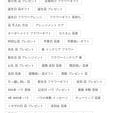
取引先 花 プレゼント
企業向け フラワーギフト
誕生日 花ギフト
誕生花 プレゼント
誕生日 フラワーアレンジ
フラワーギフト 長持ち
花 手入れ 方法
アレンジメント ケア
オーダーメイド フラワーギフト
カスタム 花束
特別な花 プレゼント
卒業式 花束
卒業祝い ギフト
先生 花 プレゼント
春 インテリア フラワー
新生活 花 アレンジメント
フラワーインテリア 春
お礼 花 プレゼント
退職 送別 花束
開店祝い 花束
送別 花束
退職祝い 花ギフト
異動 プレゼント 花
引っ越し祝い 花
新生活 フラワーギフト
送別 花 プレゼント
300本 バラ 意味
記念日 バラ プレゼント
薔薇 本数 意味
1本 1001本 バラ
バラの本数 メッセージ
チューリップ 花束
ミモザの日 花 プレゼント
送別会 花束