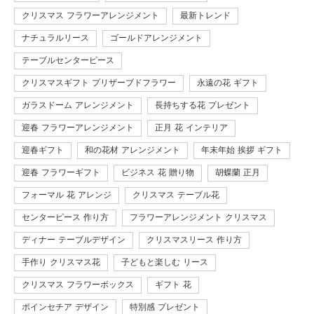
クリスマス フラワーアレンジメント
最新トレンド
ナチュラルリース
ゴールドアレンジメント
テーブルセンターピース
クリスマスギフト プリザーブドフラワー
永遠の花 ギフト
ガラスドーム アレンジメント
長持ちする花 プレゼント
迎春 フラワーアレンジメント
正月 花 インテリア
迎春ギフト
和の花材 アレンジメント
年末年始 挨拶 ギフト
迎春 フラワーギフト
ビジネス 花 贈り物
胡蝶蘭 正月
フォーマル 花 アレンジ
クリスマス テーブル花
センターピース 作り方
フラワーアレンジメント クリスマス
ディナー テーブルデザイン
クリスマスリース 作り方
手作り クリスマス花
子どもと楽しむ リース
クリスマス フラワーボックス
ギフト 花
ポインセチア デザイン
特別感 プレゼント