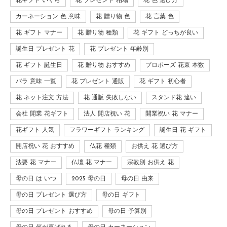
花ギフト いくら
花 プレゼント 相場
花 色 選び方
カーネーション 色 意味
花 贈り物 色
花 言葉 色
花 ギフト マナー
花 贈り物 種類
花 ギフト どっちが良い
誕生日 プレゼント 花
花 プレゼント 年齢別
花 ギフト 誕生日
花 贈り物 おすすめ
プロポーズ 花束 本数
バラ 意味 一覧
花 プレゼント 通販
花 ギフト 初心者
花 ネット注文 方法
花 通販 失敗しない
スタンド花 違い
会社 開業 花ギフト
法人 開店祝い 花
開業祝い 花 マナー
花ギフト 人気
フラワーギフト ランキング
誕生日 花 ギフト
開店祝い 花 おすすめ
仏花 種類
お供え 花 選び方
法要 花 マナー
仏壇 花 マナー
宗教別 お供え 花
母の日 は いつ
2025 母の日
母の日 由来
母の日 プレゼント 選び方
母の日 ギフト
母の日 プレゼント おすすめ
母の日 予算別