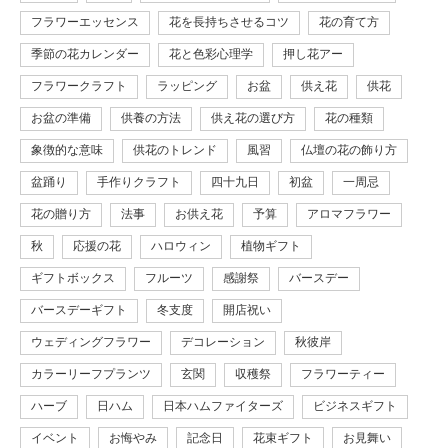
フラワーエッセンス
花を長持ちさせるコツ
花の育て方
季節の花カレンダー
花と色彩心理学
押し花アー
フラワークラフト
ラッピング
お盆
供え花
供花
お盆の準備
供養の方法
供え花の選び方
花の種類
象徴的な意味
供花のトレンド
風習
仏壇の花の飾り方
盆踊り
手作りクラフト
四十九日
初盆
一周忌
花の贈り方
法事
お供え花
予算
アロマフラワー
秋
応援の花
ハロウィン
植物ギフト
ギフトボックス
フルーツ
感謝祭
バースデー
バースデーギフト
冬支度
開店祝い
ウェディングフラワー
デコレーション
秋彼岸
カラーリーフプランツ
玄関
収穫祭
フラワーティー
ハーブ
日ハム
日本ハムファイターズ
ビジネスギフト
イベント
お悔やみ
記念日
花束ギフト
お見舞い