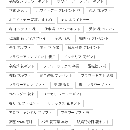
卒業祝い フラワーギフト
ホワイトデー フラワーギフト
花束 お返し
ホワイトデー プレゼント 花
恋人 花ギフト
ホワイトデー 花束おすすめ
友人 ホワイトデー
春 インテリア 花
仕事場 フラワーギフト
受付 花アレンジ
会議室 花 ディスプレイ
卒業 花束
感動 花 プレゼント
先生 花ギフト
友人 花 卒業
観葉植物 プレゼント
フラワーアレンジメント 新居
インテリア 花ギフト
卒業式 花ギフト
フラワーボックス 卒業
退職祝い 花
異動 花ギフト
定年退職 プレゼント
フラワーギフト 退職
フラワーアロマ ギフト
春 花 香り
癒し フラワーギフト
ラベンダー 花束
ユーカリ フラワーギフト
香り 花 プレゼント
リラックス 花ギフト
アロマキャンドル 花ギフト
フラワーギフト 春
薔薇 29本 意味
バラ 花言葉 本数
結婚記念日 花ギフト