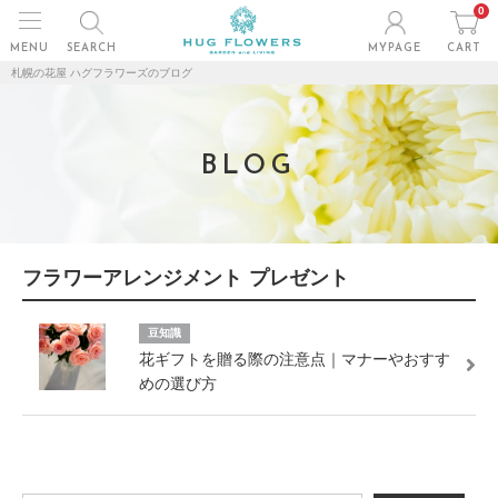
0
MENU
SEARCH
MYPAGE
CART
札幌の花屋 ハグフラワーズのブログ
BLOG
フラワーアレンジメント プレゼント
豆知識
花ギフトを贈る際の注意点｜マナーやおすす
めの選び方