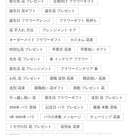
取引先 花 プレゼント
企業向け フラワーギフト
誕生日 花ギフト
誕生花 プレゼント
誕生日 フラワーアレンジ
フラワーギフト 長持ち
花 手入れ 方法
アレンジメント ケア
オーダーメイド フラワーギフト
カスタム 花束
特別な花 プレゼント
卒業式 花束
卒業祝い ギフト
先生 花 プレゼント
春 インテリア フラワー
新生活 花 アレンジメント
フラワーインテリア 春
お礼 花 プレゼント
退職 送別 花束
開店祝い 花束
送別 花束
退職祝い 花ギフト
異動 プレゼント 花
引っ越し祝い 花
新生活 フラワーギフト
送別 花 プレゼント
300本 バラ 意味
記念日 バラ プレゼント
薔薇 本数 意味
1本 1001本 バラ
バラの本数 メッセージ
チューリップ 花束
ミモザの日 花 プレゼント
送別会 花束