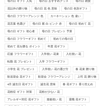
母の日 ギフト 人気
母の日 おすすめグッズ
母の日 雑貨
花以外の贈り物
母の日 花 色 意味
母の日 色別ギフト
母の日 フラワーアレンジ 色
カーネーション 色 違い
花言葉 色選び
母の日 紫 白 ピンク 赤
母の日 初めて 花
母の日 ギフト 初心者
母の日 プレゼント 予算
母の日 フラワーギフト 初めて
初めての母の日
初めて 花を贈る ポイント
年度 花ギフト
応援 フラワーギフト
入学祝い 花束
入社祝い 花
転勤 花 プレゼント
入学 フラワーギフト
小学生 花 プレゼント
入学祝い 花の選び方
春 花束 贈り物
歓送迎会 花ギフト
歓迎会 フラワーアレンジ
上司 花 贈り物
4月 誕生日 花ギフト
誕生花 意味
春 花ギフト 香り控えめ
花粉症 ギフト 対策
花粉が少ない 花
アレルギー対応 花ギフト
進級祝い 花
退職 花ギフト