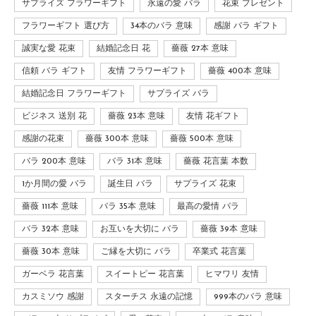
サプライズ フラワーギフト
永遠の愛 バラ
花束 プレゼント
フラワーギフト 選び方
34本のバラ 意味
感謝 バラ ギフト
誠実な愛 花束
結婚記念日 花
薔薇 27本 意味
信頼 バラ ギフト
友情 フラワーギフト
薔薇 400本 意味
結婚記念日 フラワーギフト
サプライズ バラ
ビジネス 送別 花
薔薇 23本 意味
友情 花ギフト
感謝の花束
薔薇 300本 意味
薔薇 500本 意味
バラ 200本 意味
バラ 31本 意味
薔薇 花言葉 本数
1か月間の愛 バラ
誕生日 バラ
サプライズ 花束
薔薇 111本 意味
バラ 35本 意味
最高の愛情 バラ
バラ 32本 意味
お互いを大切に バラ
薔薇 39本 意味
薔薇 30本 意味
ご縁を大切に バラ
卒業式 花言葉
ガーベラ 花言葉
スイートピー 花言葉
ヒマワリ 友情
カスミソウ 感謝
スターチス 永遠の記憶
999本のバラ 意味