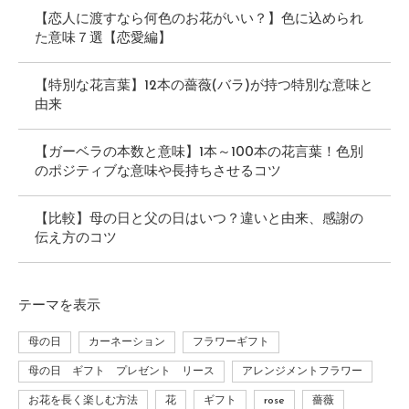
【恋人に渡すなら何色のお花がいい？】色に込められ
た意味７選【恋愛編】
【特別な花言葉】12本の薔薇(バラ)が持つ特別な意味と
由来
【ガーベラの本数と意味】1本～100本の花言葉！色別
のポジティブな意味や長持ちさせるコツ
【比較】母の日と父の日はいつ？違いと由来、感謝の
伝え方のコツ
テーマ
を表示
母の日
カーネーション
フラワーギフト
母の日 ギフト プレゼント リース
アレンジメントフラワー
お花を長く楽しむ方法
花
ギフト
rose
薔薇