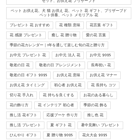
セット、お供え花 プリザーブド
ペット お供え花、犬 猫 お供え 花、ペット 花 ギフト、プリザーブド
ペット供養、ペット メモリアル 花
プレゼント 花 おすすめ
花 種類 意味
花言葉 ギフト
花 感謝 プレゼント
癒し 花 贈り物
愛の花 言葉
季節の花カレンダー｜1年を通して楽しむ旬の花と贈り方
お中元 プレゼント 花
お中元 法人 花
お中元 2025
敬老の日 花
敬老の日 アレンジメント
長寿祝い 花
敬老の日 ギフト 2025
お供え花 意味
お供え花 マナー
お供え花 タイミング
初心者 お供え花
花 長持ち コツ
切り花 手入れ
花 持ちを良くする
お花のある暮らし
花の飾り方
花 インテリア 初心者
季節の花 飾る
推し活 花ギフト
応援ブーケ 作り方
推し色 花
推し活 プレゼント
夏 ギフト 花
暑中見舞い プレゼント
ひんやり ギフト
夏 贈り物 2025
花火大会 2025