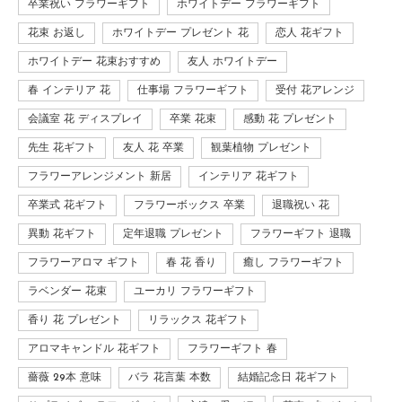
卒業祝い フラワーギフト
ホワイトデー フラワーギフト
花束 お返し
ホワイトデー プレゼント 花
恋人 花ギフト
ホワイトデー 花束おすすめ
友人 ホワイトデー
春 インテリア 花
仕事場 フラワーギフト
受付 花アレンジ
会議室 花 ディスプレイ
卒業 花束
感動 花 プレゼント
先生 花ギフト
友人 花 卒業
観葉植物 プレゼント
フラワーアレンジメント 新居
インテリア 花ギフト
卒業式 花ギフト
フラワーボックス 卒業
退職祝い 花
異動 花ギフト
定年退職 プレゼント
フラワーギフト 退職
フラワーアロマ ギフト
春 花 香り
癒し フラワーギフト
ラベンダー 花束
ユーカリ フラワーギフト
香り 花 プレゼント
リラックス 花ギフト
アロマキャンドル 花ギフト
フラワーギフト 春
薔薇 29本 意味
バラ 花言葉 本数
結婚記念日 花ギフト