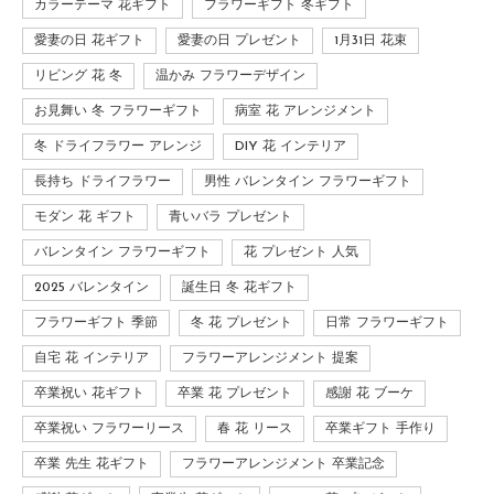
カラーテーマ 花ギフト
フラワーギフト 冬ギフト
愛妻の日 花ギフト
愛妻の日 プレゼント
1月31日 花束
リビング 花 冬
温かみ フラワーデザイン
お見舞い 冬 フラワーギフト
病室 花 アレンジメント
冬 ドライフラワー アレンジ
DIY 花 インテリア
長持ち ドライフラワー
男性 バレンタイン フラワーギフト
モダン 花 ギフト
青いバラ プレゼント
バレンタイン フラワーギフト
花 プレゼント 人気
2025 バレンタイン
誕生日 冬 花ギフト
フラワーギフト 季節
冬 花 プレゼント
日常 フラワーギフト
自宅 花 インテリア
フラワーアレンジメント 提案
卒業祝い 花ギフト
卒業 花 プレゼント
感謝 花 ブーケ
卒業祝い フラワーリース
春 花 リース
卒業ギフト 手作り
卒業 先生 花ギフト
フラワーアレンジメント 卒業記念