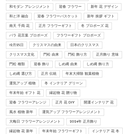
和モダン アレンジメント
迎春 フラワー
新年 花 デザイン
和と洋 融合
迎春 フラワーバスケット
新年 挨拶 ギフト
南天 千両 花
正月 フラワーギフト
冬 プロポーズ 花
バラ 花言葉 プロポーズ
フラワーギフト プロポーズ
12月25日
クリスマスの由来
日本のクリスマス
クリスマス文化
門松 由来
門松 飾り方
正月飾り 意味
門松 種類
迎春 飾り
しめ縄 由来
しめ縄 飾り方
しめ縄 選び方
正月 伝統
年末大掃除 観葉植物
運気アップ 植物
冬 インテリア グリーン
年末年始 ギフト 花
縁起物 花 贈り物
迎春 フラワーアレンジ
正月 花 DIY
開運インテリア 花
風水 植物 新年
運気アップ フラワーアレンジメント
大晦日 フラワーアレンジメント
2024年 正月飾り
縁起物 花 新年
年末年始 フラワーギフト
インテリア 花 冬