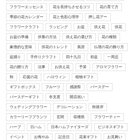
フラワーエッセンス
花を長持ちさせるコツ
花の育て方
季節の花カレンダー
花と色彩心理学
押し花アー
フラワークラフト
ラッピング
お盆
供え花
供花
お盆の準備
供養の方法
供え花の選び方
花の種類
象徴的な意味
供花のトレンド
風習
仏壇の花の飾り方
盆踊り
手作りクラフト
四十九日
初盆
一周忌
花の贈り方
法事
お供え花
予算
アロマフラワー
秋
応援の花
ハロウィン
植物ギフト
ギフトボックス
フルーツ
感謝祭
バースデー
バースデーギフト
冬支度
開店祝い
ウェディングフラワー
デコレーション
秋彼岸
カラーリーフプランツ
玄関
収穫祭
フラワーティー
ハーブ
日ハム
日本ハムファイターズ
ビジネスギフト
イベント
お悔やみ
記念日
花束ギフト
お見舞い