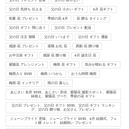
父の日 プレゼント 必要
父の日 贈らない
父の日 気持ち 伝える
父の日 小さい ギフト
6月 花ギフト
初夏 花 プレゼント
季節の花 6月
花 贈る タイミング
父の日 ギフト 間に合う
父の日 プレゼント 配送
父の日 注文 期限
父の日 いつまで
父の日 ギフト 通販
感謝 花 プレゼント
退職 お礼 花
異動 花 贈り物
お中元前 ギフト
感謝 花 贈り物
6月 誕生日 花
紫陽花 アレンジメント
梅雨 花 ギフト
気分が晴れる ギフト
梅雨入り 2025
梅雨 いつから
おうち時間 梅雨
梅雨 花 インテリア
雨の日 暮らし
あじさい 名所 2025、あじさい 見頃、紫陽花 撮影スポット、紫陽花
鉢植え、紫陽花 ブーケ、季節の花 ギフト
父の日 プレゼント、父の日 ギフト 2025、父の日 ギフト ランキン
グ、父の日 贈り物、お父さん プレゼント
ジューンブライド 意味、ジューンブライド 2025、6月 結婚式、フォ
ト婚 トレンド、結婚祝い プレゼント