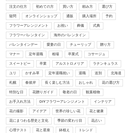
注文の仕方
初めての方
買い方
頼み方
選び方
疑問
オンラインショップ
通販
購入場所
予約
フラワーアレンジメント
お祝い
葬儀
式典
フラワーバレンタイン
海外のバレンタイン
バレンタインデー
愛妻の日
チューリップ
贈り方
マナー
定年退職
相場
卒業式
コサージュ
スイートピー
卒業
アルストロメリア
ラナンキュラス
ユリ
かすみ草
定年退職祝い
退職
送別
北海道
札幌
春彼岸
長く楽しむ方法
おしゃれ
花の選び方
特別な日
花贈りガイド
敬老の日
観葉植物
お手入れ方法
DIYフラワーアレンジメント
インテリア
花の撮影
アイデア
世界の珍しい花
花と健康
花にまつわる歴史と文化
季節の変わり目
花占い
心理テスト
花と星座
鉢植え
トレンド