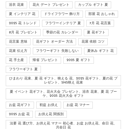
浴衣 花束
花火 デート プレゼント
カップル ギフト 夏
夏 インテリア 花
ドライフラワー 飾り方
部屋 花 おしゃれ
2025 花 トレンド
フラワーインテリア 夏
7月 花 花言葉
8月 花 プレゼント
季節の花 カレンダー
夏 花ギフト
花言葉 意味
花ギフト オーダー 方法
花屋 依頼 コツ
花束 伝え方
フラワーギフト 失敗しない
夏休み ギフト 花
花 手土産
帰省 プレゼント
2025 夏 ギフト
フラワーギフト 夏
ひまわり 花束、夏 花 ギフト、映える 花、2025 花ギフト、夏の花 プ
レゼント、SNS映え 花束
夏 イベント 花ギフト、花火大会 プレゼント、浴衣 花束、夏 花 ブー
ケ、2025 花火大会 ギフト
お盆 花ギフト
初盆 お供え
お盆 花 マナー
2025 お盆 花
お供え花 関係別
法要 花 選び方、お供え花 マナー 初心者、お盆 お供え花、命日 花、
月命日 花