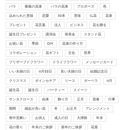
バラ
薔薇の花束
バラの花束
プロポーズ
色
込められた意味
恋愛
30本
意味
仏花
花束
プレゼント
花言葉
法人
ビジネス
花を贈る
誕生日プレゼント
講演会
発表会
スタンド花
お祝い花
季節
DIY
花束の作り方
コラボレーション
花ギフト
文化
世界
プリザーブドフラワー
ドライフラワー
メッセージカード
いい夫婦の日
11月22日
良い夫婦の日
結婚記念日
クリスマス
ポインセチア
リース
ガーベラ
11月
誕生花
誕生日
パーティー
スイーツ
サンタクロース
由来
飾り方
正月
迎春
行事
期間
縁起が良い花
冬
お正月
アレンジメント
喪中見舞い
お供え
成人の日
大掃除
年末
花の香り
年末のご挨拶
新年のご挨拶
花屋