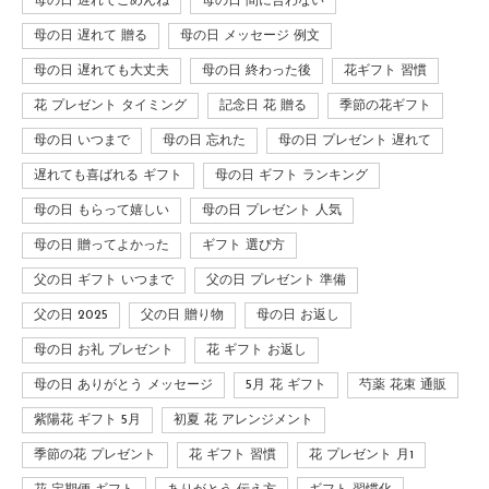
母の日 遅れてごめんね
母の日 間に合わない
母の日 遅れて 贈る
母の日 メッセージ 例文
母の日 遅れても大丈夫
母の日 終わった後
花ギフト 習慣
花 プレゼント タイミング
記念日 花 贈る
季節の花ギフト
母の日 いつまで
母の日 忘れた
母の日 プレゼント 遅れて
遅れても喜ばれる ギフト
母の日 ギフト ランキング
母の日 もらって嬉しい
母の日 プレゼント 人気
母の日 贈ってよかった
ギフト 選び方
父の日 ギフト いつまで
父の日 プレゼント 準備
父の日 2025
父の日 贈り物
母の日 お返し
母の日 お礼 プレゼント
花 ギフト お返し
母の日 ありがとう メッセージ
5月 花 ギフト
芍薬 花束 通販
紫陽花 ギフト 5月
初夏 花 アレンジメント
季節の花 プレゼント
花 ギフト 習慣
花 プレゼント 月1