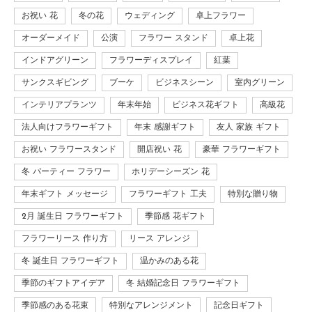
お祝い 花
冬の花
ウェディング
卓上フラワー
オーダーメイド
公演
フラワー スタンド
卓上花
インドアグリーン
フラワーディスプレイ
紅葉
サンクスギビング
ブーケ
ビジネスシーン
室内グリーン
インテリアプランツ
年末年始
ビジネス花ギフト
高級花
法人向けフラワーギフト
年末 感謝ギフト
友人 家族 ギフト
お祝い フラワースタンド
開店祝い 花
豪華 フラワーギフト
冬 パーティー フラワー
ホリデーシーズン 花
年末ギフト メッセージ
フラワーギフト 工夫
特別な贈り物
2月 誕生日 フラワーギフト
季節感 花ギフト
フラワーリース 作り方
リース アレンジ
冬 誕生日 フラワーギフト
温かみのある花
季節のギフトアイデア
冬 結婚記念日 フラワーギフト
季節感のある花束
特別なアレンジメント
記念日ギフト