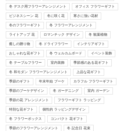
冬 デスク用フラワーアレンジメント
オフィス フラワーギフト
ビジネスシーン 花
冬に咲く花
寒さに強い花材
冬のフラワーギフト
冬 フラワーアレンジメント
ライトアップ 花
ロマンチック デザイン
冬 観葉植物
癒しの贈り物
冬 ドライフラワー
インテリアギフト
おしゃれな花ギフト
冬 ウェルカムボード
イベント装飾
冬 テーブルフラワー
室内装飾
季節感のある花ギフト
冬 和モダン フラワーアレンジメント
上品な花ギフト
季節のギフト
年末年始 ブーケ
カラフル フラワーギフト
季節のブーケデザイン
冬 ガーデニング
室内 ガーデン
季節の花 アレンジメント
フラワーギフト ラッピング
特別な花ギフト
個性的 ラッピングデザイン
冬 フラワーボックス
コンパクト 花ギフト
季節のフラワーアレンジメント
冬 記念日 花束