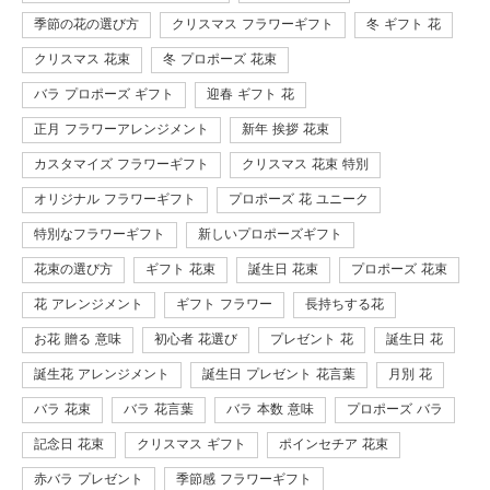
季節の花の選び方
クリスマス フラワーギフト
冬 ギフト 花
クリスマス 花束
冬 プロポーズ 花束
バラ プロポーズ ギフト
迎春 ギフト 花
正月 フラワーアレンジメント
新年 挨拶 花束
カスタマイズ フラワーギフト
クリスマス 花束 特別
オリジナル フラワーギフト
プロポーズ 花 ユニーク
特別なフラワーギフト
新しいプロポーズギフト
花束の選び方
ギフト 花束
誕生日 花束
プロポーズ 花束
花 アレンジメント
ギフト フラワー
長持ちする花
お花 贈る 意味
初心者 花選び
プレゼント 花
誕生日 花
誕生花 アレンジメント
誕生日 プレゼント 花言葉
月別 花
バラ 花束
バラ 花言葉
バラ 本数 意味
プロポーズ バラ
記念日 花束
クリスマス ギフト
ポインセチア 花束
赤バラ プレゼント
季節感 フラワーギフト