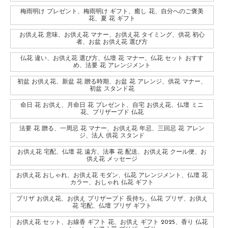
梅雨明け プレゼント、梅雨明け ギフト、癒し 花、自分へのご褒美
花、夏 花 ギフト
お供え花 意味、お供え花 マナー、お供え花 タイミング、供花 初心
者、お盆 お供え花 選び方
仏花 違い、お供え花 選び方、仏壇 花 マナー、仏花 セット おすす
め、法要 花 アレンジメント
初盆 お供え花、新盆 花 贈る時期、お盆 花 アレンジ、供花 マナー、
初盆 スタンド花
命日 花 お供え、月命日 花 プレゼント、自宅 お供え花、仏壇 ミニ
花、プリザーブド 仏花
法要 花 贈る、一周忌 花 マナー、お供え花 年忌、三回忌 花 アレン
ジ、法人 供花 スタンド
お供え花 宅配、仏壇 花 遠方、法事 花 配送、お供え花 クール便、お
供え花 メッセージ
お供え花 おしゃれ、お供え花 モダン、仏花 アレンジメント、仏壇 花
カラー、おしゃれ 仏花 ギフト
プリザ お供え花、お供え プリザーブド 長持ち、仏花 プリザ、お供え
花 宅配、仏壇 プリザ ギフト
お供え花 セット、お線香 ギフト 花、お供え ギフト 2025、香り 仏花