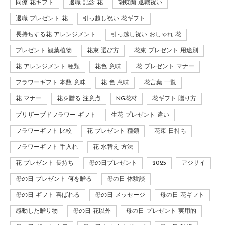
同僚 花ギフト
退職 記念 花
胡蝶蘭 退職祝い
退職 プレゼント 花
引っ越し祝い 花ギフト
長持ちする花 アレンジメント
引っ越し祝い おしゃれ 花
プレゼント 観葉植物
花束 選び方
花束 プレゼント 用途別
花 アレンジメント 種類
花色 意味
花 プレゼント マナー
フラワーギフト 本数 意味
花 色 意味
花言葉 一覧
花 マナー
花を贈る 注意点
NG花材
花ギフト 贈り方
プリザーブドフラワー ギフト
生花 プレゼント 違い
フラワーギフト 比較
花 プレゼント 種類
花束 日持ち
フラワーギフト 手入れ
花 水替え 方法
花 プレゼント 長持ち
母の日プレゼント
2025
アジサイ
母の日 プレゼント 何を贈る
母の日 体験談
母の日 ギフト 喜ばれる
母の日 メッセージ
母の日 花ギフト
感動した贈り物
母の日 花以外
母の日 プレゼント 実用的