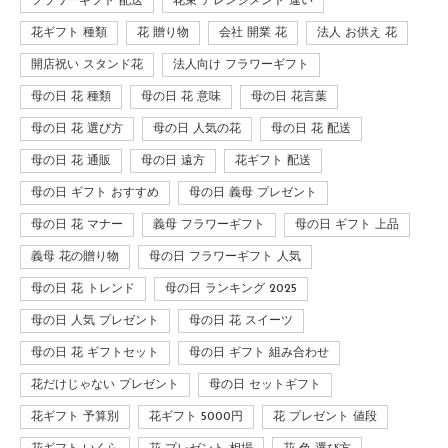
フラワーギフト 配送
花束 アレンジメント 違い
花ギフト 種類
花 贈り物
会社 開業 花
法人 お供え 花
開店祝い スタンド花
法人向け フラワーギフト
母の日 花 種類
母の日 花 意味
母の日 花言葉
母の日 花 選び方
母の日 人気の花
母の日 花 配送
母の日 花 通販
母の日 遠方
花ギフト 配送
母の日 ギフト おすすめ
母の日 義母 プレゼント
母の日 花 マナー
義母 フラワーギフト
母の日 ギフト 上品
義母 花の贈り物
母の日 フラワーギフト 人気
母の日 花 トレンド
母の日 ランキング 2025
母の日 人気 プレゼント
母の日 花 スイーツ
母の日 花 ギフトセット
母の日 ギフト 組み合わせ
花だけじゃない プレゼント
母の日 セットギフト
花ギフト 予算別
花ギフト 5000円
花 プレゼント 値段