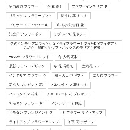
室内装飾 フラワー
冬 花 癒し
フラワーインテリア 冬
リラックス フラワーギフト
長持ち 花 ギフト
プリザーブドフラワー 冬
冬 結婚記念日 花
記念日 フラワーギフト
サプライズ 花ギフト
冬のインテリアにぴったりなドライフラワーを使ったDIYアイデアを
ご紹介。壁飾りやギフトボックスの作り方も解説！
2025年 フラワートレンド
冬 人気 花材
最新 フラワーデザイン
冬 花 長持ち
室内花 ケア
インテリア フラワー 冬
成人の日 花ギフト
成人式 フラワー
新成人 プレゼント 花
バレンタイン 花ギフト
バレンタイン 花束
チョコレート 花 プレゼント
和モダン フラワー 冬
インテリア 花 和風
和モダン アレンジメント 冬
冬 フラワー ライトアップ
ライトアップ フラワーアレンジ
冬夜 花 デザイン