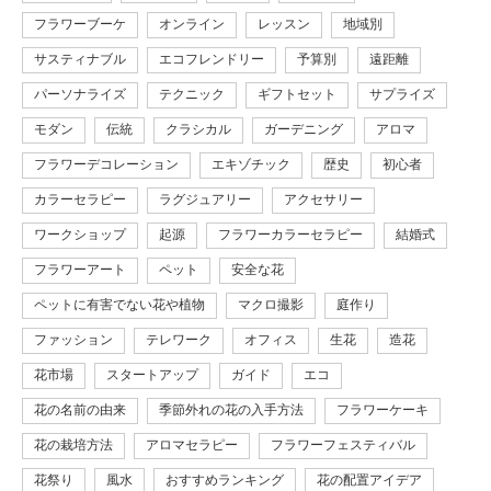
フラワーブーケ
オンライン
レッスン
地域別
サスティナブル
エコフレンドリー
予算別
遠距離
パーソナライズ
テクニック
ギフトセット
サプライズ
モダン
伝統
クラシカル
ガーデニング
アロマ
フラワーデコレーション
エキゾチック
歴史
初心者
カラーセラピー
ラグジュアリー
アクセサリー
ワークショップ
起源
フラワーカラーセラピー
結婚式
フラワーアート
ペット
安全な花
ペットに有害でない花や植物
マクロ撮影
庭作り
ファッション
テレワーク
オフィス
生花
造花
花市場
スタートアップ
ガイド
エコ
花の名前の由来
季節外れの花の入手方法
フラワーケーキ
花の栽培方法
アロマセラピー
フラワーフェスティバル
花祭り
風水
おすすめランキング
花の配置アイデア