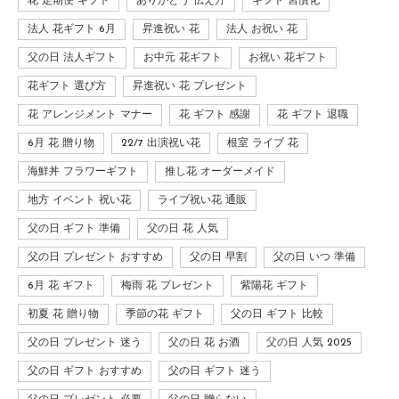
花 定期便 ギフト
ありがとう 伝え方
ギフト 習慣化
法人 花ギフト 6月
昇進祝い 花
法人 お祝い 花
父の日 法人ギフト
お中元 花ギフト
お祝い 花ギフト
花ギフト 選び方
昇進祝い 花 プレゼント
花 アレンジメント マナー
花 ギフト 感謝
花 ギフト 退職
6月 花 贈り物
22/7 出演祝い花
根室 ライブ 花
海鮮丼 フラワーギフト
推し花 オーダーメイド
地方 イベント 祝い花
ライブ祝い花 通販
父の日 ギフト 準備
父の日 花 人気
父の日 プレゼント おすすめ
父の日 早割
父の日 いつ 準備
6月 花 ギフト
梅雨 花 プレゼント
紫陽花 ギフト
初夏 花 贈り物
季節の花 ギフト
父の日 ギフト 比較
父の日 プレゼント 迷う
父の日 花 お酒
父の日 人気 2025
父の日 ギフト おすすめ
父の日 ギフト 迷う