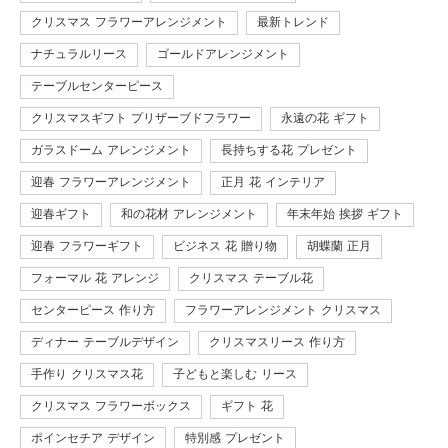
クリスマス フラワーアレンジメント
最新トレンド
ナチュラルリース
ゴールドアレンジメント
テーブルセンターピース
クリスマスギフト プリザーブドフラワー
永遠の花 ギフト
ガラスドーム アレンジメント
長持ちする花 プレゼント
迎春 フラワーアレンジメント
正月 花 インテリア
迎春ギフト
和の花材 アレンジメント
年末年始 挨拶 ギフト
迎春 フラワーギフト
ビジネス 花 贈り物
胡蝶蘭 正月
フォーマル 花 アレンジ
クリスマス テーブル花
センターピース 作り方
フラワーアレンジメント クリスマス
ディナー テーブルデザイン
クリスマスリース 作り方
手作り クリスマス花
子どもと楽しむ リース
クリスマス フラワーボックス
ギフト 花
ポインセチア デザイン
特別感 プレゼント