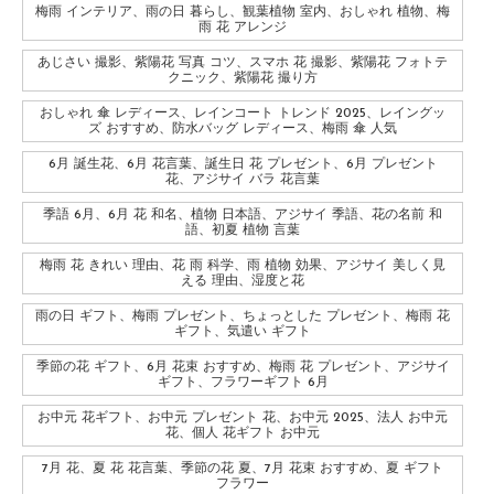
梅雨 インテリア、雨の日 暮らし、観葉植物 室内、おしゃれ 植物、梅
雨 花 アレンジ
あじさい 撮影、紫陽花 写真 コツ、スマホ 花 撮影、紫陽花 フォトテ
クニック、紫陽花 撮り方
おしゃれ 傘 レディース、レインコート トレンド 2025、レイングッ
ズ おすすめ、防水バッグ レディース、梅雨 傘 人気
6月 誕生花、6月 花言葉、誕生日 花 プレゼント、6月 プレゼント
花、アジサイ バラ 花言葉
季語 6月、6月 花 和名、植物 日本語、アジサイ 季語、花の名前 和
語、初夏 植物 言葉
梅雨 花 きれい 理由、花 雨 科学、雨 植物 効果、アジサイ 美しく見
える 理由、湿度と花
雨の日 ギフト、梅雨 プレゼント、ちょっとした プレゼント、梅雨 花
ギフト、気遣い ギフト
季節の花 ギフト、6月 花束 おすすめ、梅雨 花 プレゼント、アジサイ
ギフト、フラワーギフト 6月
お中元 花ギフト、お中元 プレゼント 花、お中元 2025、法人 お中元
花、個人 花ギフト お中元
7月 花、夏 花 花言葉、季節の花 夏、7月 花束 おすすめ、夏 ギフト
フラワー