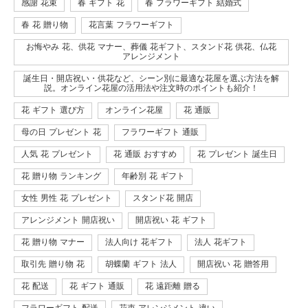
感謝 花束
春 ギフト 花
春 フラワーギフト 結婚式
春 花 贈り物
花言葉 フラワーギフト
お悔やみ 花、供花 マナー、葬儀 花ギフト、スタンド花 供花、仏花
アレンジメント
誕生日・開店祝い・供花など、シーン別に最適な花屋を選ぶ方法を解
説。オンライン花屋の活用法や注文時のポイントも紹介！
花 ギフト 選び方
オンライン花屋
花 通販
母の日 プレゼント 花
フラワーギフト 通販
人気 花 プレゼント
花 通販 おすすめ
花 プレゼント 誕生日
花 贈り物 ランキング
年齢別 花 ギフト
女性 男性 花 プレゼント
スタンド花 開店
アレンジメント 開店祝い
開店祝い 花 ギフト
花 贈り物 マナー
法人向け 花ギフト
法人 花ギフト
取引先 贈り物 花
胡蝶蘭 ギフト 法人
開店祝い 花 贈答用
花 配送
花 ギフト 通販
花 遠距離 贈る