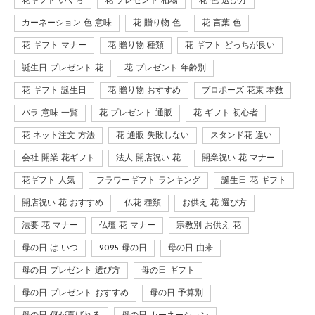
花ギフト いくら
花 プレゼント 相場
花 色 選び方
カーネーション 色 意味
花 贈り物 色
花 言葉 色
花 ギフト マナー
花 贈り物 種類
花 ギフト どっちが良い
誕生日 プレゼント 花
花 プレゼント 年齢別
花 ギフト 誕生日
花 贈り物 おすすめ
プロポーズ 花束 本数
バラ 意味 一覧
花 プレゼント 通販
花 ギフト 初心者
花 ネット注文 方法
花 通販 失敗しない
スタンド花 違い
会社 開業 花ギフト
法人 開店祝い 花
開業祝い 花 マナー
花ギフト 人気
フラワーギフト ランキング
誕生日 花 ギフト
開店祝い 花 おすすめ
仏花 種類
お供え 花 選び方
法要 花 マナー
仏壇 花 マナー
宗教別 お供え 花
母の日 は いつ
2025 母の日
母の日 由来
母の日 プレゼント 選び方
母の日 ギフト
母の日 プレゼント おすすめ
母の日 予算別