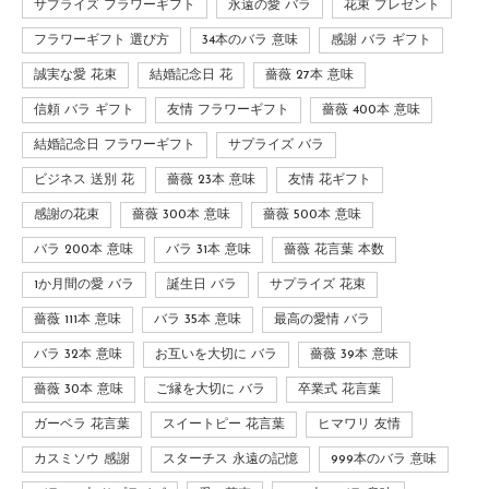
サプライズ フラワーギフト
永遠の愛 バラ
花束 プレゼント
フラワーギフト 選び方
34本のバラ 意味
感謝 バラ ギフト
誠実な愛 花束
結婚記念日 花
薔薇 27本 意味
信頼 バラ ギフト
友情 フラワーギフト
薔薇 400本 意味
結婚記念日 フラワーギフト
サプライズ バラ
ビジネス 送別 花
薔薇 23本 意味
友情 花ギフト
感謝の花束
薔薇 300本 意味
薔薇 500本 意味
バラ 200本 意味
バラ 31本 意味
薔薇 花言葉 本数
1か月間の愛 バラ
誕生日 バラ
サプライズ 花束
薔薇 111本 意味
バラ 35本 意味
最高の愛情 バラ
バラ 32本 意味
お互いを大切に バラ
薔薇 39本 意味
薔薇 30本 意味
ご縁を大切に バラ
卒業式 花言葉
ガーベラ 花言葉
スイートピー 花言葉
ヒマワリ 友情
カスミソウ 感謝
スターチス 永遠の記憶
999本のバラ 意味