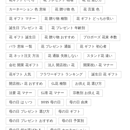
花ギフト いくら
花 プレゼント 相場
花 色 選び方
カーネーション 色 意味
花 贈り物 色
花 言葉 色
花 ギフト マナー
花 贈り物 種類
花 ギフト どっちが良い
誕生日 プレゼント 花
花 プレゼント 年齢別
花 ギフト 誕生日
花 贈り物 おすすめ
プロポーズ 花束 本数
バラ 意味 一覧
花 プレゼント 通販
花 ギフト 初心者
花 ネット注文 方法
花 通販 失敗しない
スタンド花 違い
会社 開業 花ギフト
法人 開店祝い 花
開業祝い 花 マナー
花ギフト 人気
フラワーギフト ランキング
誕生日 花 ギフト
開店祝い 花 おすすめ
仏花 種類
お供え 花 選び方
法要 花 マナー
仏壇 花 マナー
宗教別 お供え 花
母の日 は いつ
2025 母の日
母の日 由来
母の日 プレゼント 選び方
母の日 ギフト
母の日 プレゼント おすすめ
母の日 予算別