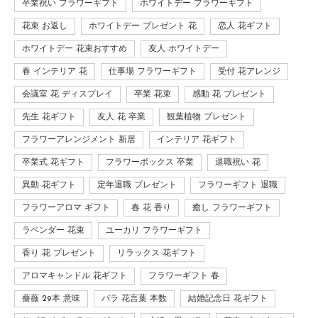
卒業祝い フラワーギフト
ホワイトデー フラワーギフト
花束 お返し
ホワイトデー プレゼント 花
恋人 花ギフト
ホワイトデー 花束おすすめ
友人 ホワイトデー
春 インテリア 花
仕事場 フラワーギフト
受付 花アレンジ
会議室 花 ディスプレイ
卒業 花束
感動 花 プレゼント
先生 花ギフト
友人 花 卒業
観葉植物 プレゼント
フラワーアレンジメント 新居
インテリア 花ギフト
卒業式 花ギフト
フラワーボックス 卒業
退職祝い 花
異動 花ギフト
定年退職 プレゼント
フラワーギフト 退職
フラワーアロマ ギフト
春 花 香り
癒し フラワーギフト
ラベンダー 花束
ユーカリ フラワーギフト
香り 花 プレゼント
リラックス 花ギフト
アロマキャンドル 花ギフト
フラワーギフト 春
薔薇 29本 意味
バラ 花言葉 本数
結婚記念日 花ギフト