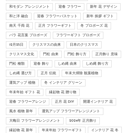
和モダン アレンジメント
迎春 フラワー
新年 花 デザイン
和と洋 融合
迎春 フラワーバスケット
新年 挨拶 ギフト
南天 千両 花
正月 フラワーギフト
冬 プロポーズ 花
バラ 花言葉 プロポーズ
フラワーギフト プロポーズ
12月25日
クリスマスの由来
日本のクリスマス
クリスマス文化
門松 由来
門松 飾り方
正月飾り 意味
門松 種類
迎春 飾り
しめ縄 由来
しめ縄 飾り方
しめ縄 選び方
正月 伝統
年末大掃除 観葉植物
運気アップ 植物
冬 インテリア グリーン
年末年始 ギフト 花
縁起物 花 贈り物
迎春 フラワーアレンジ
正月 花 DIY
開運インテリア 花
風水 植物 新年
運気アップ フラワーアレンジメント
大晦日 フラワーアレンジメント
2024年 正月飾り
縁起物 花 新年
年末年始 フラワーギフト
インテリア 花 冬