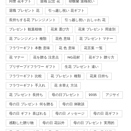
同僚 花ギフト
退職 記念 花
胡蝶蘭 退職祝い
退職 プレゼント 花
引っ越し祝い 花ギフト
長持ちする花 アレンジメント
引っ越し祝い おしゃれ 花
プレゼント 観葉植物
花束 選び方
花束 プレゼント 用途別
花 アレンジメント 種類
花色 意味
花 プレゼント マナー
フラワーギフト 本数 意味
花 色 意味
花言葉 一覧
花 マナー
花を贈る 注意点
NG花材
花ギフト 贈り方
プリザーブドフラワー ギフト
生花 プレゼント 違い
フラワーギフト 比較
花 プレゼント 種類
花束 日持ち
フラワーギフト 手入れ
花 水替え 方法
花 プレゼント 長持ち
母の日プレゼント
2025
アジサイ
母の日 プレゼント 何を贈る
母の日 体験談
母の日 ギフト 喜ばれる
母の日 メッセージ
母の日 花ギフト
感動した贈り物
母の日 花以外
母の日 プレゼント 実用的