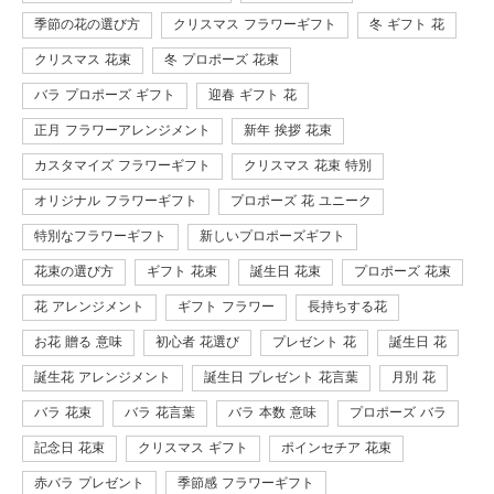
季節の花の選び方
クリスマス フラワーギフト
冬 ギフト 花
クリスマス 花束
冬 プロポーズ 花束
バラ プロポーズ ギフト
迎春 ギフト 花
正月 フラワーアレンジメント
新年 挨拶 花束
カスタマイズ フラワーギフト
クリスマス 花束 特別
オリジナル フラワーギフト
プロポーズ 花 ユニーク
特別なフラワーギフト
新しいプロポーズギフト
花束の選び方
ギフト 花束
誕生日 花束
プロポーズ 花束
花 アレンジメント
ギフト フラワー
長持ちする花
お花 贈る 意味
初心者 花選び
プレゼント 花
誕生日 花
誕生花 アレンジメント
誕生日 プレゼント 花言葉
月別 花
バラ 花束
バラ 花言葉
バラ 本数 意味
プロポーズ バラ
記念日 花束
クリスマス ギフト
ポインセチア 花束
赤バラ プレゼント
季節感 フラワーギフト