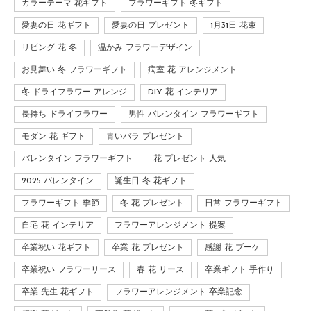
カラーテーマ 花ギフト
フラワーギフト 冬ギフト
愛妻の日 花ギフト
愛妻の日 プレゼント
1月31日 花束
リビング 花 冬
温かみ フラワーデザイン
お見舞い 冬 フラワーギフト
病室 花 アレンジメント
冬 ドライフラワー アレンジ
DIY 花 インテリア
長持ち ドライフラワー
男性 バレンタイン フラワーギフト
モダン 花 ギフト
青いバラ プレゼント
バレンタイン フラワーギフト
花 プレゼント 人気
2025 バレンタイン
誕生日 冬 花ギフト
フラワーギフト 季節
冬 花 プレゼント
日常 フラワーギフト
自宅 花 インテリア
フラワーアレンジメント 提案
卒業祝い 花ギフト
卒業 花 プレゼント
感謝 花 ブーケ
卒業祝い フラワーリース
春 花 リース
卒業ギフト 手作り
卒業 先生 花ギフト
フラワーアレンジメント 卒業記念