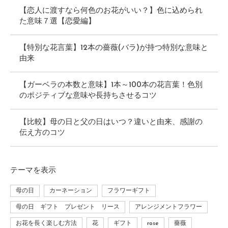
【恋人に渡すなら何色のお花がいい？】色に込められ
た意味７選【恋愛編】
【特別な花言葉】12本の薔薇(バラ)が持つ特別な意味と
由来
【ガーベラの本数と意味】1本～100本の花言葉！色別
のポジティブな意味や長持ちさせるコツ
【比較】母の日と父の日はいつ？違いと由来、感謝の
伝え方のコツ
テーマ
を表示
母の日
カーネーション
フラワーギフト
母の日 ギフト プレゼント リース
アレンジメントフラワー
お花を長く楽しむ方法
花
ギフト
rose
薔薇