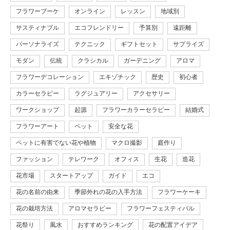
フラワーブーケ
オンライン
レッスン
地域別
サスティナブル
エコフレンドリー
予算別
遠距離
パーソナライズ
テクニック
ギフトセット
サプライズ
モダン
伝統
クラシカル
ガーデニング
アロマ
フラワーデコレーション
エキゾチック
歴史
初心者
カラーセラピー
ラグジュアリー
アクセサリー
ワークショップ
起源
フラワーカラーセラピー
結婚式
フラワーアート
ペット
安全な花
ペットに有害でない花や植物
マクロ撮影
庭作り
ファッション
テレワーク
オフィス
生花
造花
花市場
スタートアップ
ガイド
エコ
花の名前の由来
季節外れの花の入手方法
フラワーケーキ
花の栽培方法
アロマセラピー
フラワーフェスティバル
花祭り
風水
おすすめランキング
花の配置アイデア