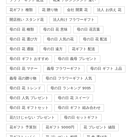
フラワーギフト 配送
花束 アレンジメント 違い
花ギフト 種類
花 贈り物
会社 開業 花
法人 お供え 花
開店祝い スタンド花
法人向け フラワーギフト
母の日 花 種類
母の日 花 意味
母の日 花言葉
母の日 花 選び方
母の日 人気の花
母の日 花 配送
母の日 花 通販
母の日 遠方
花ギフト 配送
母の日 ギフト おすすめ
母の日 義母 プレゼント
母の日 花 マナー
義母 フラワーギフト
母の日 ギフト 上品
義母 花の贈り物
母の日 フラワーギフト 人気
母の日 花 トレンド
母の日 ランキング 2025
母の日 人気 プレゼント
母の日 花 スイーツ
母の日 花 ギフトセット
母の日 ギフト 組み合わせ
花だけじゃない プレゼント
母の日 セットギフト
花ギフト 予算別
花ギフト 5000円
花 プレゼント 値段