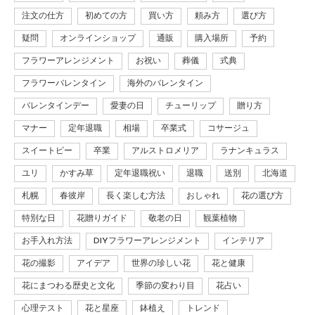
注文の仕方
初めての方
買い方
頼み方
選び方
疑問
オンラインショップ
通販
購入場所
予約
フラワーアレンジメント
お祝い
葬儀
式典
フラワーバレンタイン
海外のバレンタイン
バレンタインデー
愛妻の日
チューリップ
贈り方
マナー
定年退職
相場
卒業式
コサージュ
スイートピー
卒業
アルストロメリア
ラナンキュラス
ユリ
かすみ草
定年退職祝い
退職
送別
北海道
札幌
春彼岸
長く楽しむ方法
おしゃれ
花の選び方
特別な日
花贈りガイド
敬老の日
観葉植物
お手入れ方法
DIYフラワーアレンジメント
インテリア
花の撮影
アイデア
世界の珍しい花
花と健康
花にまつわる歴史と文化
季節の変わり目
花占い
心理テスト
花と星座
鉢植え
トレンド