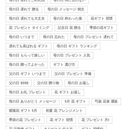
母の日 遅れてごめんね
母の日 間に合わない
母の日 遅れて 贈る
母の日 メッセージ 例文
母の日 遅れても大丈夫
母の日 終わった後
花ギフト 習慣
花 プレゼント タイミング
記念日 花 贈る
季節の花ギフト
母の日 いつまで
母の日 忘れた
母の日 プレゼント 遅れて
遅れても喜ばれる ギフト
母の日 ギフト ランキング
母の日 もらって嬉しい
母の日 プレゼント 人気
母の日 贈ってよかった
ギフト 選び方
父の日 ギフト いつまで
父の日 プレゼント 準備
父の日 2025
父の日 贈り物
母の日 お返し
母の日 お礼 プレゼント
花 ギフト お返し
母の日 ありがとう メッセージ
5月 花 ギフト
芍薬 花束 通販
紫陽花 ギフト 5月
初夏 花 アレンジメント
季節の花 プレゼント
花 ギフト 習慣
花 プレゼント 月1