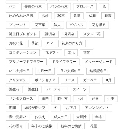
バラ
薔薇の花束
バラの花束
プロポーズ
色
込められた意味
恋愛
30本
意味
仏花
花束
プレゼント
花言葉
法人
ビジネス
花を贈る
誕生日プレゼント
講演会
発表会
スタンド花
お祝い花
季節
DIY
花束の作り方
コラボレーション
花ギフト
文化
世界
プリザーブドフラワー
ドライフラワー
メッセージカード
いい夫婦の日
11月22日
良い夫婦の日
結婚記念日
クリスマス
ポインセチア
リース
ガーベラ
11月
誕生花
誕生日
パーティー
スイーツ
サンタクロース
由来
飾り方
正月
迎春
行事
期間
縁起が良い花
冬
お正月
アレンジメント
喪中見舞い
お供え
成人の日
大掃除
年末
花の香り
年末のご挨拶
新年のご挨拶
花屋