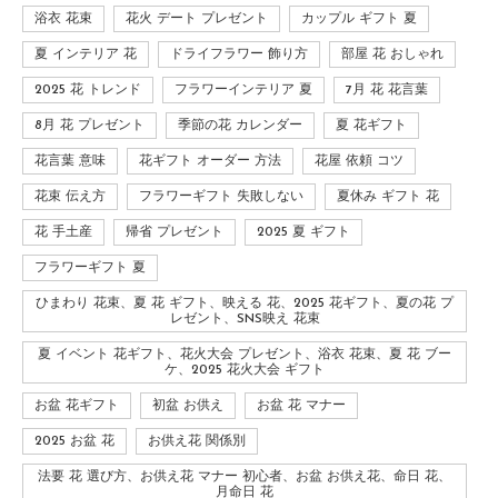
浴衣 花束
花火 デート プレゼント
カップル ギフト 夏
夏 インテリア 花
ドライフラワー 飾り方
部屋 花 おしゃれ
2025 花 トレンド
フラワーインテリア 夏
7月 花 花言葉
8月 花 プレゼント
季節の花 カレンダー
夏 花ギフト
花言葉 意味
花ギフト オーダー 方法
花屋 依頼 コツ
花束 伝え方
フラワーギフト 失敗しない
夏休み ギフト 花
花 手土産
帰省 プレゼント
2025 夏 ギフト
フラワーギフト 夏
ひまわり 花束、夏 花 ギフト、映える 花、2025 花ギフト、夏の花 プ
レゼント、SNS映え 花束
夏 イベント 花ギフト、花火大会 プレゼント、浴衣 花束、夏 花 ブー
ケ、2025 花火大会 ギフト
お盆 花ギフト
初盆 お供え
お盆 花 マナー
2025 お盆 花
お供え花 関係別
法要 花 選び方、お供え花 マナー 初心者、お盆 お供え花、命日 花、
月命日 花