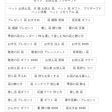
セット、お供え花 プリザーブド
ペット お供え花、犬 猫 お供え 花、ペット 花 ギフト、プリザーブド
ペット供養、ペット メモリアル 花
プレゼント 花 おすすめ
花 種類 意味
花言葉 ギフト
花 感謝 プレゼント
癒し 花 贈り物
愛の花 言葉
季節の花カレンダー｜1年を通して楽しむ旬の花と贈り方
お中元 プレゼント 花
お中元 法人 花
お中元 2025
敬老の日 花
敬老の日 アレンジメント
長寿祝い 花
敬老の日 ギフト 2025
お供え花 意味
お供え花 マナー
お供え花 タイミング
初心者 お供え花
花 長持ち コツ
切り花 手入れ
花 持ちを良くする
お花のある暮らし
花の飾り方
花 インテリア 初心者
季節の花 飾る
推し活 花ギフト
応援ブーケ 作り方
推し色 花
推し活 プレゼント
夏 ギフト 花
暑中見舞い プレゼント
ひんやり ギフト
夏 贈り物 2025
花火大会 2025