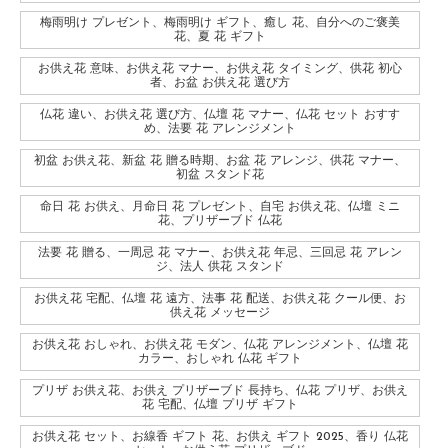
梅雨明け プレゼント、梅雨明け ギフト、癒し 花、自分へのご褒美
花、夏 花 ギフト
お供え花 意味、お供え花 マナー、お供え花 タイミング、供花 初心
者、お盆 お供え花 選び方
仏花 違い、お供え花 選び方、仏壇 花 マナー、仏花 セット おすす
め、法要 花 アレンジメント
初盆 お供え花、新盆 花 贈る時期、お盆 花 アレンジ、供花 マナー、
初盆 スタンド花
命日 花 お供え、月命日 花 プレゼント、自宅 お供え花、仏壇 ミニ
花、プリザーブド 仏花
法要 花 贈る、一周忌 花 マナー、お供え花 年忌、三回忌 花 アレン
ジ、法人 供花 スタンド
お供え花 宅配、仏壇 花 遠方、法事 花 配送、お供え花 クール便、お
供え花 メッセージ
お供え花 おしゃれ、お供え花 モダン、仏花 アレンジメント、仏壇 花
カラー、おしゃれ 仏花 ギフト
プリザ お供え花、お供え プリザーブド 長持ち、仏花 プリザ、お供え
花 宅配、仏壇 プリザ ギフト
お供え花 セット、お線香 ギフト 花、お供え ギフト 2025、香り 仏花