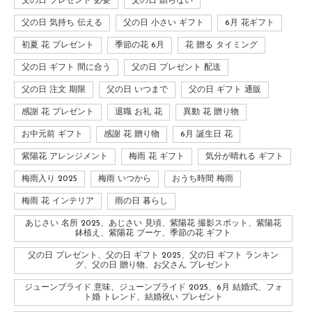
父の日 プレゼント 必要
父の日 贈らない
父の日 気持ち 伝える
父の日 小さい ギフト
6月 花ギフト
初夏 花 プレゼント
季節の花 6月
花 贈る タイミング
父の日 ギフト 間に合う
父の日 プレゼント 配送
父の日 注文 期限
父の日 いつまで
父の日 ギフト 通販
感謝 花 プレゼント
退職 お礼 花
異動 花 贈り物
お中元前 ギフト
感謝 花 贈り物
6月 誕生日 花
紫陽花 アレンジメント
梅雨 花 ギフト
気分が晴れる ギフト
梅雨入り 2025
梅雨 いつから
おうち時間 梅雨
梅雨 花 インテリア
雨の日 暮らし
あじさい 名所 2025、あじさい 見頃、紫陽花 撮影スポット、紫陽花
鉢植え、紫陽花 ブーケ、季節の花 ギフト
父の日 プレゼント、父の日 ギフト 2025、父の日 ギフト ランキン
グ、父の日 贈り物、お父さん プレゼント
ジューンブライド 意味、ジューンブライド 2025、6月 結婚式、フォ
ト婚 トレンド、結婚祝い プレゼント