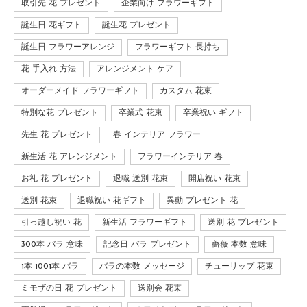
取引先 花 プレゼント
企業向け フラワーギフト
誕生日 花ギフト
誕生花 プレゼント
誕生日 フラワーアレンジ
フラワーギフト 長持ち
花 手入れ 方法
アレンジメント ケア
オーダーメイド フラワーギフト
カスタム 花束
特別な花 プレゼント
卒業式 花束
卒業祝い ギフト
先生 花 プレゼント
春 インテリア フラワー
新生活 花 アレンジメント
フラワーインテリア 春
お礼 花 プレゼント
退職 送別 花束
開店祝い 花束
送別 花束
退職祝い 花ギフト
異動 プレゼント 花
引っ越し祝い 花
新生活 フラワーギフト
送別 花 プレゼント
300本 バラ 意味
記念日 バラ プレゼント
薔薇 本数 意味
1本 1001本 バラ
バラの本数 メッセージ
チューリップ 花束
ミモザの日 花 プレゼント
送別会 花束