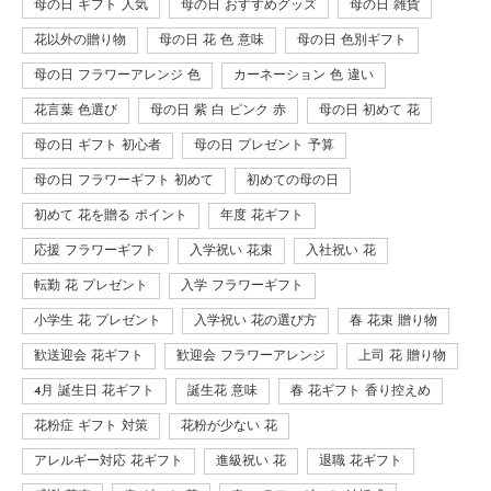
母の日 ギフト 人気
母の日 おすすめグッズ
母の日 雑貨
花以外の贈り物
母の日 花 色 意味
母の日 色別ギフト
母の日 フラワーアレンジ 色
カーネーション 色 違い
花言葉 色選び
母の日 紫 白 ピンク 赤
母の日 初めて 花
母の日 ギフト 初心者
母の日 プレゼント 予算
母の日 フラワーギフト 初めて
初めての母の日
初めて 花を贈る ポイント
年度 花ギフト
応援 フラワーギフト
入学祝い 花束
入社祝い 花
転勤 花 プレゼント
入学 フラワーギフト
小学生 花 プレゼント
入学祝い 花の選び方
春 花束 贈り物
歓送迎会 花ギフト
歓迎会 フラワーアレンジ
上司 花 贈り物
4月 誕生日 花ギフト
誕生花 意味
春 花ギフト 香り控えめ
花粉症 ギフト 対策
花粉が少ない 花
アレルギー対応 花ギフト
進級祝い 花
退職 花ギフト