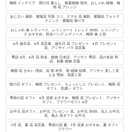
梅雨 インテリア、雨の日 暮らし、観葉植物 室内、おしゃれ 植物、梅
雨 花 アレンジ
あじさい 撮影、紫陽花 写真 コツ、スマホ 花 撮影、紫陽花 フォトテ
クニック、紫陽花 撮り方
おしゃれ 傘 レディース、レインコート トレンド 2025、レイングッ
ズ おすすめ、防水バッグ レディース、梅雨 傘 人気
6月 誕生花、6月 花言葉、誕生日 花 プレゼント、6月 プレゼント
花、アジサイ バラ 花言葉
季語 6月、6月 花 和名、植物 日本語、アジサイ 季語、花の名前 和
語、初夏 植物 言葉
梅雨 花 きれい 理由、花 雨 科学、雨 植物 効果、アジサイ 美しく見
える 理由、湿度と花
雨の日 ギフト、梅雨 プレゼント、ちょっとした プレゼント、梅雨 花
ギフト、気遣い ギフト
季節の花 ギフト、6月 花束 おすすめ、梅雨 花 プレゼント、アジサイ
ギフト、フラワーギフト 6月
お中元 花ギフト、お中元 プレゼント 花、お中元 2025、法人 お中元
花、個人 花ギフト お中元
7月 花、夏 花 花言葉、季節の花 夏、7月 花束 おすすめ、夏 ギフト
フラワー