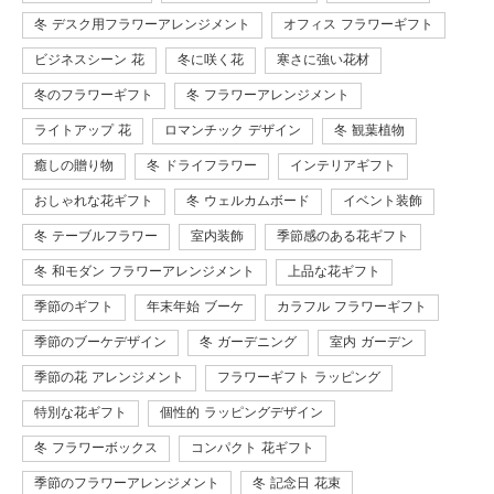
冬 デスク用フラワーアレンジメント
オフィス フラワーギフト
ビジネスシーン 花
冬に咲く花
寒さに強い花材
冬のフラワーギフト
冬 フラワーアレンジメント
ライトアップ 花
ロマンチック デザイン
冬 観葉植物
癒しの贈り物
冬 ドライフラワー
インテリアギフト
おしゃれな花ギフト
冬 ウェルカムボード
イベント装飾
冬 テーブルフラワー
室内装飾
季節感のある花ギフト
冬 和モダン フラワーアレンジメント
上品な花ギフト
季節のギフト
年末年始 ブーケ
カラフル フラワーギフト
季節のブーケデザイン
冬 ガーデニング
室内 ガーデン
季節の花 アレンジメント
フラワーギフト ラッピング
特別な花ギフト
個性的 ラッピングデザイン
冬 フラワーボックス
コンパクト 花ギフト
季節のフラワーアレンジメント
冬 記念日 花束