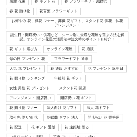
感謝 花束
春 ギフト 花
春 フラワーギフト 結婚式
春 花 贈り物
花言葉 フラワーギフト
お悔やみ 花、供花 マナー、葬儀 花ギフト、スタンド花 供花、仏花
アレンジメント
誕生日・開店祝い・供花など、シーン別に最適な花屋を選ぶ方法を解
説。オンライン花屋の活用法や注文時のポイントも紹介！
花 ギフト 選び方
オンライン花屋
花 通販
母の日 プレゼント 花
フラワーギフト 通販
人気 花 プレゼント
花 通販 おすすめ
花 プレゼント 誕生日
花 贈り物 ランキング
年齢別 花 ギフト
女性 男性 花 プレゼント
スタンド花 開店
アレンジメント 開店祝い
開店祝い 花 ギフト
花 贈り物 マナー
法人向け 花ギフト
法人 花ギフト
取引先 贈り物 花
胡蝶蘭 ギフト 法人
開店祝い 花 贈答用
花 配送
花 ギフト 通販
花 遠距離 贈る