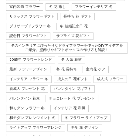
室内装飾 フラワー
冬 花 癒し
フラワーインテリア 冬
リラックス フラワーギフト
長持ち 花 ギフト
プリザーブドフラワー 冬
冬 結婚記念日 花
記念日 フラワーギフト
サプライズ 花ギフト
冬のインテリアにぴったりなドライフラワーを使ったDIYアイデアを
ご紹介。壁飾りやギフトボックスの作り方も解説！
2025年 フラワートレンド
冬 人気 花材
最新 フラワーデザイン
冬 花 長持ち
室内花 ケア
インテリア フラワー 冬
成人の日 花ギフト
成人式 フラワー
新成人 プレゼント 花
バレンタイン 花ギフト
バレンタイン 花束
チョコレート 花 プレゼント
和モダン フラワー 冬
インテリア 花 和風
和モダン アレンジメント 冬
冬 フラワー ライトアップ
ライトアップ フラワーアレンジ
冬夜 花 デザイン