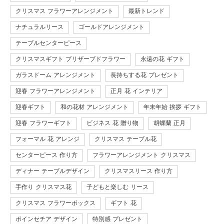
クリスマス フラワーアレンジメント
最新トレンド
ナチュラルリース
ゴールドアレンジメント
テーブルセンターピース
クリスマスギフト プリザーブドフラワー
永遠の花 ギフト
ガラスドーム アレンジメント
長持ちする花 プレゼント
迎春 フラワーアレンジメント
正月 花 インテリア
迎春ギフト
和の花材 アレンジメント
年末年始 挨拶 ギフト
迎春 フラワーギフト
ビジネス 花 贈り物
胡蝶蘭 正月
フォーマル 花 アレンジ
クリスマス テーブル花
センターピース 作り方
フラワーアレンジメント クリスマス
ディナー テーブルデザイン
クリスマスリース 作り方
手作り クリスマス花
子どもと楽しむ リース
クリスマス フラワーボックス
ギフト 花
ポインセチア デザイン
特別感 プレゼント