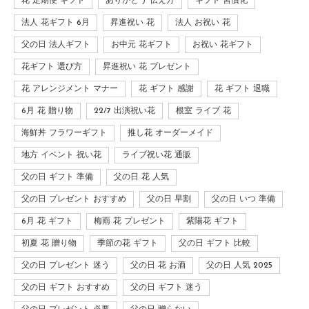
花 定期便 ギフト
ありがとう 伝え方
ギフト 習慣化
法人 花ギフト 6月
昇進祝い 花
法人 お祝い 花
父の日 法人ギフト
お中元 花ギフト
お祝い 花ギフト
花ギフト 選び方
昇進祝い 花 プレゼント
花 アレンジメント マナー
花 ギフト 感謝
花 ギフト 退職
6月 花 贈り物
22/7 出演祝い花
根室 ライブ 花
海鮮丼 フラワーギフト
推し花 オーダーメイド
地方 イベント 祝い花
ライブ祝い花 通販
父の日 ギフト 準備
父の日 花 人気
父の日 プレゼント おすすめ
父の日 早割
父の日 いつ 準備
6月 花 ギフト
梅雨 花 プレゼント
紫陽花 ギフト
初夏 花 贈り物
季節の花 ギフト
父の日 ギフト 比較
父の日 プレゼント 迷う
父の日 花 お酒
父の日 人気 2025
父の日 ギフト おすすめ
父の日 ギフト 迷う