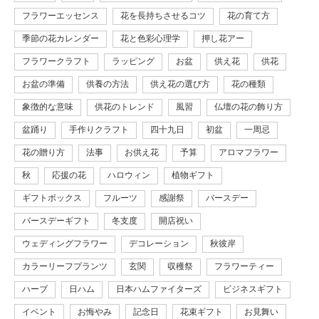
フラワーエッセンス
花を長持ちさせるコツ
花の育て方
季節の花カレンダー
花と色彩心理学
押し花アー
フラワークラフト
ラッピング
お盆
供え花
供花
お盆の準備
供養の方法
供え花の選び方
花の種類
象徴的な意味
供花のトレンド
風習
仏壇の花の飾り方
盆踊り
手作りクラフト
四十九日
初盆
一周忌
花の贈り方
法事
お供え花
予算
アロマフラワー
秋
応援の花
ハロウィン
植物ギフト
ギフトボックス
フルーツ
感謝祭
バースデー
バースデーギフト
冬支度
開店祝い
ウェディングフラワー
デコレーション
秋彼岸
カラーリーフプランツ
玄関
収穫祭
フラワーティー
ハーブ
日ハム
日本ハムファイターズ
ビジネスギフト
イベント
お悔やみ
記念日
花束ギフト
お見舞い