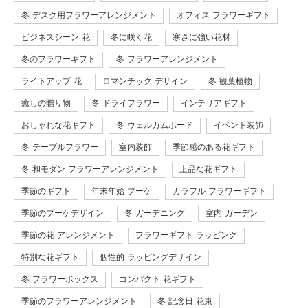
冬 デスク用フラワーアレンジメント
オフィス フラワーギフト
ビジネスシーン 花
冬に咲く花
寒さに強い花材
冬のフラワーギフト
冬 フラワーアレンジメント
ライトアップ 花
ロマンチック デザイン
冬 観葉植物
癒しの贈り物
冬 ドライフラワー
インテリアギフト
おしゃれな花ギフト
冬 ウェルカムボード
イベント装飾
冬 テーブルフラワー
室内装飾
季節感のある花ギフト
冬 和モダン フラワーアレンジメント
上品な花ギフト
季節のギフト
年末年始 ブーケ
カラフル フラワーギフト
季節のブーケデザイン
冬 ガーデニング
室内 ガーデン
季節の花 アレンジメント
フラワーギフト ラッピング
特別な花ギフト
個性的 ラッピングデザイン
冬 フラワーボックス
コンパクト 花ギフト
季節のフラワーアレンジメント
冬 記念日 花束