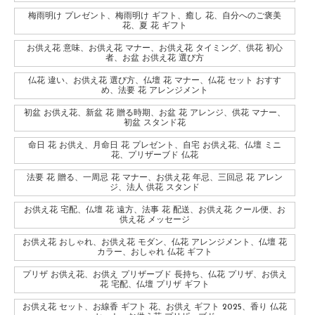
梅雨明け プレゼント、梅雨明け ギフト、癒し 花、自分へのご褒美
花、夏 花 ギフト
お供え花 意味、お供え花 マナー、お供え花 タイミング、供花 初心
者、お盆 お供え花 選び方
仏花 違い、お供え花 選び方、仏壇 花 マナー、仏花 セット おすす
め、法要 花 アレンジメント
初盆 お供え花、新盆 花 贈る時期、お盆 花 アレンジ、供花 マナー、
初盆 スタンド花
命日 花 お供え、月命日 花 プレゼント、自宅 お供え花、仏壇 ミニ
花、プリザーブド 仏花
法要 花 贈る、一周忌 花 マナー、お供え花 年忌、三回忌 花 アレン
ジ、法人 供花 スタンド
お供え花 宅配、仏壇 花 遠方、法事 花 配送、お供え花 クール便、お
供え花 メッセージ
お供え花 おしゃれ、お供え花 モダン、仏花 アレンジメント、仏壇 花
カラー、おしゃれ 仏花 ギフト
プリザ お供え花、お供え プリザーブド 長持ち、仏花 プリザ、お供え
花 宅配、仏壇 プリザ ギフト
お供え花 セット、お線香 ギフト 花、お供え ギフト 2025、香り 仏花