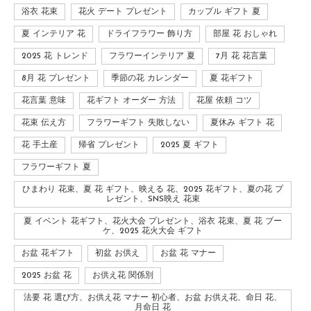
浴衣 花束
花火 デート プレゼント
カップル ギフト 夏
夏 インテリア 花
ドライフラワー 飾り方
部屋 花 おしゃれ
2025 花 トレンド
フラワーインテリア 夏
7月 花 花言葉
8月 花 プレゼント
季節の花 カレンダー
夏 花ギフト
花言葉 意味
花ギフト オーダー 方法
花屋 依頼 コツ
花束 伝え方
フラワーギフト 失敗しない
夏休み ギフト 花
花 手土産
帰省 プレゼント
2025 夏 ギフト
フラワーギフト 夏
ひまわり 花束、夏 花 ギフト、映える 花、2025 花ギフト、夏の花 プ
レゼント、SNS映え 花束
夏 イベント 花ギフト、花火大会 プレゼント、浴衣 花束、夏 花 ブー
ケ、2025 花火大会 ギフト
お盆 花ギフト
初盆 お供え
お盆 花 マナー
2025 お盆 花
お供え花 関係別
法要 花 選び方、お供え花 マナー 初心者、お盆 お供え花、命日 花、
月命日 花