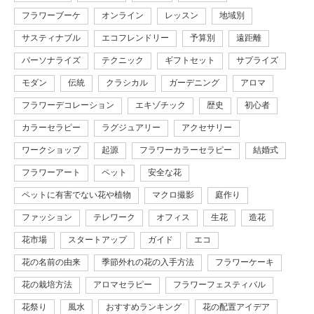
フラワーブーケ
オンライン
レッスン
地域別
サスティナブル
エコフレンドリー
予算別
遠距離
パーソナライズ
テクニック
ギフトセット
サプライズ
モダン
伝統
クラシカル
ガーデニング
アロマ
フラワーデコレーション
エキゾチック
歴史
初心者
カラーセラピー
ラグジュアリー
アクセサリー
ワークショップ
起源
フラワーカラーセラピー
結婚式
フラワーアート
ペット
安全な花
ペットに有害でない花や植物
マクロ撮影
庭作り
ファッション
テレワーク
オフィス
生花
造花
花市場
スタートアップ
ガイド
エコ
花の名前の由来
季節外れの花の入手方法
フラワーケーキ
花の栽培方法
アロマセラピー
フラワーフェスティバル
花祭り
風水
おすすめランキング
花の配置アイデア