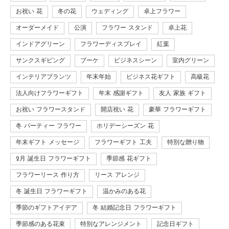
お祝い 花
冬の花
ウェディング
卓上フラワー
オーダーメイド
公演
フラワー スタンド
卓上花
インドアグリーン
フラワーディスプレイ
紅葉
サンクスギビング
ブーケ
ビジネスシーン
室内グリーン
インテリアプランツ
年末年始
ビジネス花ギフト
高級花
法人向けフラワーギフト
年末 感謝ギフト
友人 家族 ギフト
お祝い フラワースタンド
開店祝い 花
豪華 フラワーギフト
冬 パーティー フラワー
ホリデーシーズン 花
年末ギフト メッセージ
フラワーギフト 工夫
特別な贈り物
2月 誕生日 フラワーギフト
季節感 花ギフト
フラワーリース 作り方
リース アレンジ
冬 誕生日 フラワーギフト
温かみのある花
季節のギフトアイデア
冬 結婚記念日 フラワーギフト
季節感のある花束
特別なアレンジメント
記念日ギフト