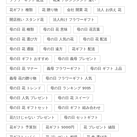
フラワーギフト 配送
花束 アレンジメント 違い
花ギフト 種類
花 贈り物
会社 開業 花
法人 お供え 花
開店祝い スタンド花
法人向け フラワーギフト
母の日 花 種類
母の日 花 意味
母の日 花言葉
母の日 花 選び方
母の日 人気の花
母の日 花 配送
母の日 花 通販
母の日 遠方
花ギフト 配送
母の日 ギフト おすすめ
母の日 義母 プレゼント
母の日 花 マナー
義母 フラワーギフト
母の日 ギフト 上品
義母 花の贈り物
母の日 フラワーギフト 人気
母の日 花 トレンド
母の日 ランキング 2025
母の日 人気 プレゼント
母の日 花 スイーツ
母の日 花 ギフトセット
母の日 ギフト 組み合わせ
花だけじゃない プレゼント
母の日 セットギフト
花ギフト 予算別
花ギフト 5000円
花 プレゼント 値段