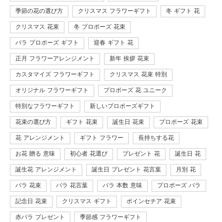
季節の花の選び方
クリスマス フラワーギフト
冬 ギフト 花
クリスマス 花束
冬 プロポーズ 花束
バラ プロポーズ ギフト
迎春 ギフト 花
正月 フラワーアレンジメント
新年 挨拶 花束
カスタマイズ フラワーギフト
クリスマス 花束 特別
オリジナル フラワーギフト
プロポーズ 花 ユニーク
特別なフラワーギフト
新しいプロポーズギフト
花束の選び方
ギフト 花束
誕生日 花束
プロポーズ 花束
花 アレンジメント
ギフト フラワー
長持ちする花
お花 贈る 意味
初心者 花選び
プレゼント 花
誕生日 花
誕生花 アレンジメント
誕生日 プレゼント 花言葉
月別 花
バラ 花束
バラ 花言葉
バラ 本数 意味
プロポーズ バラ
記念日 花束
クリスマス ギフト
ポインセチア 花束
赤バラ プレゼント
季節感 フラワーギフト