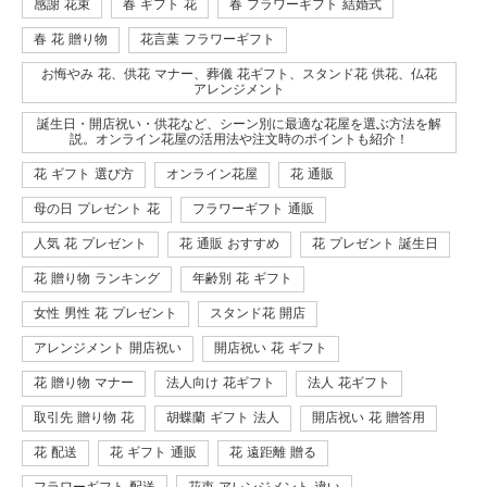
感謝 花束
春 ギフト 花
春 フラワーギフト 結婚式
春 花 贈り物
花言葉 フラワーギフト
お悔やみ 花、供花 マナー、葬儀 花ギフト、スタンド花 供花、仏花
アレンジメント
誕生日・開店祝い・供花など、シーン別に最適な花屋を選ぶ方法を解
説。オンライン花屋の活用法や注文時のポイントも紹介！
花 ギフト 選び方
オンライン花屋
花 通販
母の日 プレゼント 花
フラワーギフト 通販
人気 花 プレゼント
花 通販 おすすめ
花 プレゼント 誕生日
花 贈り物 ランキング
年齢別 花 ギフト
女性 男性 花 プレゼント
スタンド花 開店
アレンジメント 開店祝い
開店祝い 花 ギフト
花 贈り物 マナー
法人向け 花ギフト
法人 花ギフト
取引先 贈り物 花
胡蝶蘭 ギフト 法人
開店祝い 花 贈答用
花 配送
花 ギフト 通販
花 遠距離 贈る