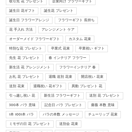
取引先 花 プレゼント
企業向け フラワーギフト
誕生日 花ギフト
誕生花 プレゼント
誕生日 フラワーアレンジ
フラワーギフト 長持ち
花 手入れ 方法
アレンジメント ケア
オーダーメイド フラワーギフト
カスタム 花束
特別な花 プレゼント
卒業式 花束
卒業祝い ギフト
先生 花 プレゼント
春 インテリア フラワー
新生活 花 アレンジメント
フラワーインテリア 春
お礼 花 プレゼント
退職 送別 花束
開店祝い 花束
送別 花束
退職祝い 花ギフト
異動 プレゼント 花
引っ越し祝い 花
新生活 フラワーギフト
送別 花 プレゼント
300本 バラ 意味
記念日 バラ プレゼント
薔薇 本数 意味
1本 1001本 バラ
バラの本数 メッセージ
チューリップ 花束
ミモザの日 花 プレゼント
送別会 花束