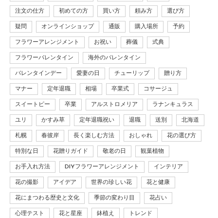
注文の仕方
初めての方
買い方
頼み方
選び方
疑問
オンラインショップ
通販
購入場所
予約
フラワーアレンジメント
お祝い
葬儀
式典
フラワーバレンタイン
海外のバレンタイン
バレンタインデー
愛妻の日
チューリップ
贈り方
マナー
定年退職
相場
卒業式
コサージュ
スイートピー
卒業
アルストロメリア
ラナンキュラス
ユリ
かすみ草
定年退職祝い
退職
送別
北海道
札幌
春彼岸
長く楽しむ方法
おしゃれ
花の選び方
特別な日
花贈りガイド
敬老の日
観葉植物
お手入れ方法
DIYフラワーアレンジメント
インテリア
花の撮影
アイデア
世界の珍しい花
花と健康
花にまつわる歴史と文化
季節の変わり目
花占い
心理テスト
花と星座
鉢植え
トレンド