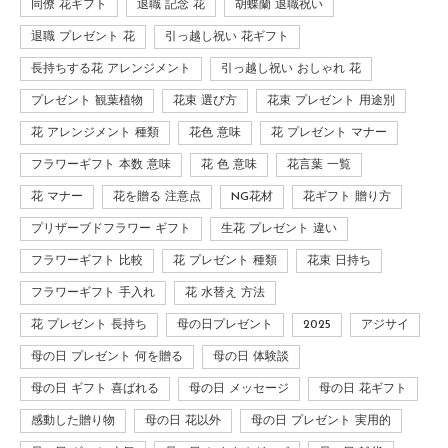
同僚 花ギフト
退職 記念 花
胡蝶蘭 退職祝い
退職 プレゼント 花
引っ越し祝い 花ギフト
長持ちする花 アレンジメント
引っ越し祝い おしゃれ 花
プレゼント 観葉植物
花束 選び方
花束 プレゼント 用途別
花 アレンジメント 種類
花色 意味
花 プレゼント マナー
フラワーギフト 本数 意味
花 色 意味
花言葉 一覧
花 マナー
花を贈る 注意点
NG花材
花ギフト 贈り方
プリザーブドフラワー ギフト
生花 プレゼント 違い
フラワーギフト 比較
花 プレゼント 種類
花束 日持ち
フラワーギフト 手入れ
花 水替え 方法
花 プレゼント 長持ち
母の日プレゼント
2025
アジサイ
母の日 プレゼント 何を贈る
母の日 体験談
母の日 ギフト 喜ばれる
母の日 メッセージ
母の日 花ギフト
感動した贈り物
母の日 花以外
母の日 プレゼント 実用的