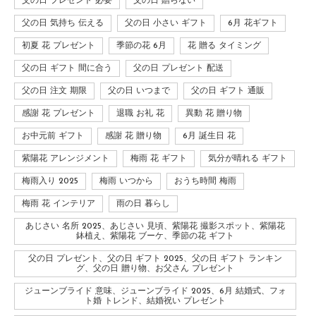
父の日 プレゼント 必要
父の日 贈らない
父の日 気持ち 伝える
父の日 小さい ギフト
6月 花ギフト
初夏 花 プレゼント
季節の花 6月
花 贈る タイミング
父の日 ギフト 間に合う
父の日 プレゼント 配送
父の日 注文 期限
父の日 いつまで
父の日 ギフト 通販
感謝 花 プレゼント
退職 お礼 花
異動 花 贈り物
お中元前 ギフト
感謝 花 贈り物
6月 誕生日 花
紫陽花 アレンジメント
梅雨 花 ギフト
気分が晴れる ギフト
梅雨入り 2025
梅雨 いつから
おうち時間 梅雨
梅雨 花 インテリア
雨の日 暮らし
あじさい 名所 2025、あじさい 見頃、紫陽花 撮影スポット、紫陽花
鉢植え、紫陽花 ブーケ、季節の花 ギフト
父の日 プレゼント、父の日 ギフト 2025、父の日 ギフト ランキン
グ、父の日 贈り物、お父さん プレゼント
ジューンブライド 意味、ジューンブライド 2025、6月 結婚式、フォ
ト婚 トレンド、結婚祝い プレゼント