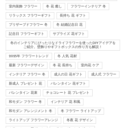
室内装飾 フラワー
冬 花 癒し
フラワーインテリア 冬
リラックス フラワーギフト
長持ち 花 ギフト
プリザーブドフラワー 冬
冬 結婚記念日 花
記念日 フラワーギフト
サプライズ 花ギフト
冬のインテリアにぴったりなドライフラワーを使ったDIYアイデアを
ご紹介。壁飾りやギフトボックスの作り方も解説！
2025年 フラワートレンド
冬 人気 花材
最新 フラワーデザイン
冬 花 長持ち
室内花 ケア
インテリア フラワー 冬
成人の日 花ギフト
成人式 フラワー
新成人 プレゼント 花
バレンタイン 花ギフト
バレンタイン 花束
チョコレート 花 プレゼント
和モダン フラワー 冬
インテリア 花 和風
和モダン アレンジメント 冬
冬 フラワー ライトアップ
ライトアップ フラワーアレンジ
冬夜 花 デザイン