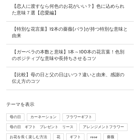
【恋人に渡すなら何色のお花がいい？】色に込められ
た意味７選【恋愛編】
【特別な花言葉】12本の薔薇(バラ)が持つ特別な意味と
由来
【ガーベラの本数と意味】1本～100本の花言葉！色別
のポジティブな意味や長持ちさせるコツ
【比較】母の日と父の日はいつ？違いと由来、感謝の
伝え方のコツ
テーマ
を表示
母の日
カーネーション
フラワーギフト
母の日 ギフト プレゼント リース
アレンジメントフラワー
お花を長く楽しむ方法
花
ギフト
rose
薔薇