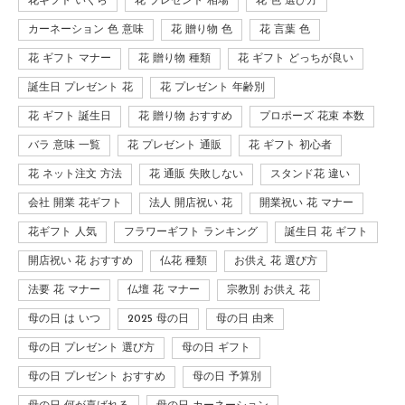
花ギフト いくら
花 プレゼント 相場
花 色 選び方
カーネーション 色 意味
花 贈り物 色
花 言葉 色
花 ギフト マナー
花 贈り物 種類
花 ギフト どっちが良い
誕生日 プレゼント 花
花 プレゼント 年齢別
花 ギフト 誕生日
花 贈り物 おすすめ
プロポーズ 花束 本数
バラ 意味 一覧
花 プレゼント 通販
花 ギフト 初心者
花 ネット注文 方法
花 通販 失敗しない
スタンド花 違い
会社 開業 花ギフト
法人 開店祝い 花
開業祝い 花 マナー
花ギフト 人気
フラワーギフト ランキング
誕生日 花 ギフト
開店祝い 花 おすすめ
仏花 種類
お供え 花 選び方
法要 花 マナー
仏壇 花 マナー
宗教別 お供え 花
母の日 は いつ
2025 母の日
母の日 由来
母の日 プレゼント 選び方
母の日 ギフト
母の日 プレゼント おすすめ
母の日 予算別