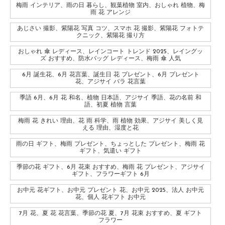
梅雨 インテリア、雨の日 暮らし、観葉植物 室内、おしゃれ 植物、梅
雨 花 アレンジ
あじさい 撮影、紫陽花 写真 コツ、スマホ 花 撮影、紫陽花 フォトテ
クニック、紫陽花 撮り方
おしゃれ 傘 レディース、レインコート トレンド 2025、レイングッ
ズ おすすめ、防水バッグ レディース、梅雨 傘 人気
6月 誕生花、6月 花言葉、誕生日 花 プレゼント、6月 プレゼント
花、アジサイ バラ 花言葉
季語 6月、6月 花 和名、植物 日本語、アジサイ 季語、花の名前 和
語、初夏 植物 言葉
梅雨 花 きれい 理由、花 雨 科学、雨 植物 効果、アジサイ 美しく見
える 理由、湿度と花
雨の日 ギフト、梅雨 プレゼント、ちょっとした プレゼント、梅雨 花
ギフト、気遣い ギフト
季節の花 ギフト、6月 花束 おすすめ、梅雨 花 プレゼント、アジサイ
ギフト、フラワーギフト 6月
お中元 花ギフト、お中元 プレゼント 花、お中元 2025、法人 お中元
花、個人 花ギフト お中元
7月 花、夏 花 花言葉、季節の花 夏、7月 花束 おすすめ、夏 ギフト
フラワー