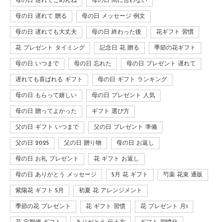
母の日 遅れてごめんね
母の日 間に合わない
母の日 遅れて 贈る
母の日 メッセージ 例文
母の日 遅れても大丈夫
母の日 終わった後
花ギフト 習慣
花 プレゼント タイミング
記念日 花 贈る
季節の花ギフト
母の日 いつまで
母の日 忘れた
母の日 プレゼント 遅れて
遅れても喜ばれる ギフト
母の日 ギフト ランキング
母の日 もらって嬉しい
母の日 プレゼント 人気
母の日 贈ってよかった
ギフト 選び方
父の日 ギフト いつまで
父の日 プレゼント 準備
父の日 2025
父の日 贈り物
母の日 お返し
母の日 お礼 プレゼント
花 ギフト お返し
母の日 ありがとう メッセージ
5月 花 ギフト
芍薬 花束 通販
紫陽花 ギフト 5月
初夏 花 アレンジメント
季節の花 プレゼント
花 ギフト 習慣
花 プレゼント 月1