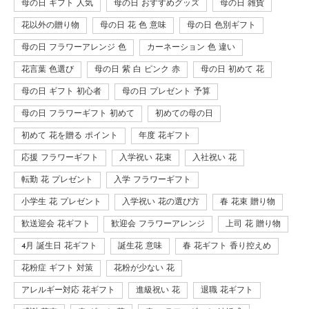
母の日 ギフト 人気
母の日 おすすめグッズ
母の日 雑貨
花以外の贈り物
母の日 花 色 意味
母の日 色別ギフト
母の日 フラワーアレンジ 色
カーネーション 色 違い
花言葉 色選び
母の日 紫 白 ピンク 赤
母の日 初めて 花
母の日 ギフト 初心者
母の日 プレゼント 予算
母の日 フラワーギフト 初めて
初めての母の日
初めて 花を贈る ポイント
年度 花ギフト
応援 フラワーギフト
入学祝い 花束
入社祝い 花
転勤 花 プレゼント
入学 フラワーギフト
小学生 花 プレゼント
入学祝い 花の選び方
春 花束 贈り物
歓送迎会 花ギフト
歓迎会 フラワーアレンジ
上司 花 贈り物
4月 誕生日 花ギフト
誕生花 意味
春 花ギフト 香り控えめ
花粉症 ギフト 対策
花粉が少ない 花
アレルギー対応 花ギフト
進級祝い 花
退職 花ギフト