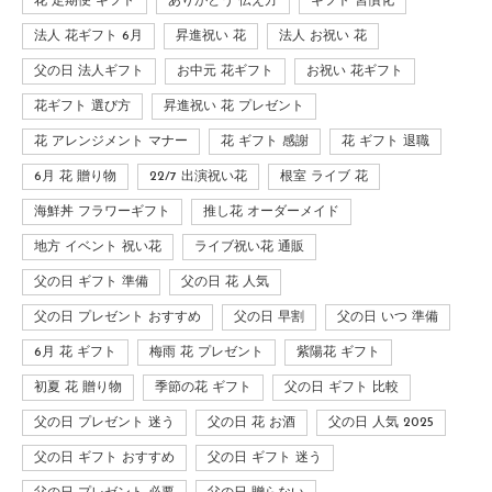
花 定期便 ギフト
ありがとう 伝え方
ギフト 習慣化
法人 花ギフト 6月
昇進祝い 花
法人 お祝い 花
父の日 法人ギフト
お中元 花ギフト
お祝い 花ギフト
花ギフト 選び方
昇進祝い 花 プレゼント
花 アレンジメント マナー
花 ギフト 感謝
花 ギフト 退職
6月 花 贈り物
22/7 出演祝い花
根室 ライブ 花
海鮮丼 フラワーギフト
推し花 オーダーメイド
地方 イベント 祝い花
ライブ祝い花 通販
父の日 ギフト 準備
父の日 花 人気
父の日 プレゼント おすすめ
父の日 早割
父の日 いつ 準備
6月 花 ギフト
梅雨 花 プレゼント
紫陽花 ギフト
初夏 花 贈り物
季節の花 ギフト
父の日 ギフト 比較
父の日 プレゼント 迷う
父の日 花 お酒
父の日 人気 2025
父の日 ギフト おすすめ
父の日 ギフト 迷う