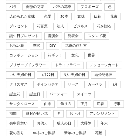
バラ
薔薇の花束
バラの花束
プロポーズ
色
込められた意味
恋愛
30本
意味
仏花
花束
プレゼント
花言葉
法人
ビジネス
花を贈る
誕生日プレゼント
講演会
発表会
スタンド花
お祝い花
季節
DIY
花束の作り方
コラボレーション
花ギフト
文化
世界
プリザーブドフラワー
ドライフラワー
メッセージカード
いい夫婦の日
11月22日
良い夫婦の日
結婚記念日
クリスマス
ポインセチア
リース
ガーベラ
11月
誕生花
誕生日
パーティー
スイーツ
サンタクロース
由来
飾り方
正月
迎春
行事
期間
縁起が良い花
冬
お正月
アレンジメント
喪中見舞い
お供え
成人の日
大掃除
年末
花の香り
年末のご挨拶
新年のご挨拶
花屋