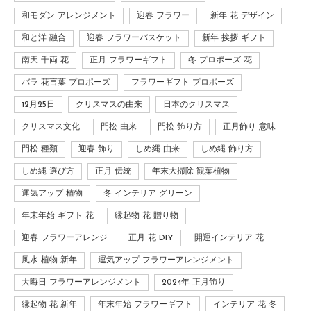
和モダン アレンジメント
迎春 フラワー
新年 花 デザイン
和と洋 融合
迎春 フラワーバスケット
新年 挨拶 ギフト
南天 千両 花
正月 フラワーギフト
冬 プロポーズ 花
バラ 花言葉 プロポーズ
フラワーギフト プロポーズ
12月25日
クリスマスの由来
日本のクリスマス
クリスマス文化
門松 由来
門松 飾り方
正月飾り 意味
門松 種類
迎春 飾り
しめ縄 由来
しめ縄 飾り方
しめ縄 選び方
正月 伝統
年末大掃除 観葉植物
運気アップ 植物
冬 インテリア グリーン
年末年始 ギフト 花
縁起物 花 贈り物
迎春 フラワーアレンジ
正月 花 DIY
開運インテリア 花
風水 植物 新年
運気アップ フラワーアレンジメント
大晦日 フラワーアレンジメント
2024年 正月飾り
縁起物 花 新年
年末年始 フラワーギフト
インテリア 花 冬