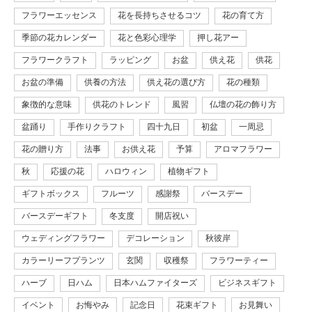
フラワーエッセンス
花を長持ちさせるコツ
花の育て方
季節の花カレンダー
花と色彩心理学
押し花アー
フラワークラフト
ラッピング
お盆
供え花
供花
お盆の準備
供養の方法
供え花の選び方
花の種類
象徴的な意味
供花のトレンド
風習
仏壇の花の飾り方
盆踊り
手作りクラフト
四十九日
初盆
一周忌
花の贈り方
法事
お供え花
予算
アロマフラワー
秋
応援の花
ハロウィン
植物ギフト
ギフトボックス
フルーツ
感謝祭
バースデー
バースデーギフト
冬支度
開店祝い
ウェディングフラワー
デコレーション
秋彼岸
カラーリーフプランツ
玄関
収穫祭
フラワーティー
ハーブ
日ハム
日本ハムファイターズ
ビジネスギフト
イベント
お悔やみ
記念日
花束ギフト
お見舞い