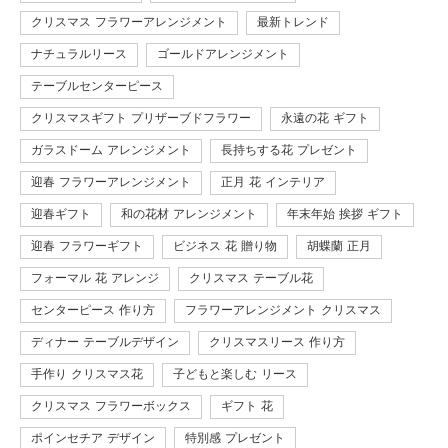
クリスマス フラワーアレンジメント
最新トレンド
ナチュラルリース
ゴールドアレンジメント
テーブルセンターピース
クリスマスギフト プリザーブドフラワー
永遠の花 ギフト
ガラスドーム アレンジメント
長持ちする花 プレゼント
迎春 フラワーアレンジメント
正月 花 インテリア
迎春ギフト
和の花材 アレンジメント
年末年始 挨拶 ギフト
迎春 フラワーギフト
ビジネス 花 贈り物
胡蝶蘭 正月
フォーマル 花 アレンジ
クリスマス テーブル花
センターピース 作り方
フラワーアレンジメント クリスマス
ディナー テーブルデザイン
クリスマスリース 作り方
手作り クリスマス花
子どもと楽しむ リース
クリスマス フラワーボックス
ギフト 花
ポインセチア デザイン
特別感 プレゼント