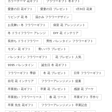
カラーテーマ 花ギフト
フラワーギフト 冬ギフト
愛妻の日 花ギフト
愛妻の日 プレゼント
1月31日 花束
リビング 花 冬
温かみ フラワーデザイン
お見舞い 冬 フラワーギフト
病室 花 アレンジメント
冬 ドライフラワー アレンジ
DIY 花 インテリア
長持ち ドライフラワー
男性 バレンタイン フラワーギフト
モダン 花 ギフト
青いバラ プレゼント
バレンタイン フラワーギフト
花 プレゼント 人気
2025 バレンタイン
誕生日 冬 花ギフト
フラワーギフト 季節
冬 花 プレゼント
日常 フラワーギフト
自宅 花 インテリア
フラワーアレンジメント 提案
卒業祝い 花ギフト
卒業 花 プレゼント
感謝 花 ブーケ
卒業祝い フラワーリース
春 花 リース
卒業ギフト 手作り
卒業 先生 花ギフト
フラワーアレンジメント 卒業記念