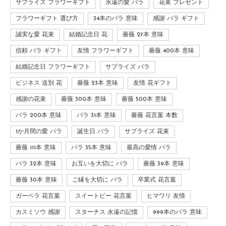
サプライズ フラワーギフト
永遠の愛 バラ
花束 プレゼント
フラワーギフト 選び方
34本のバラ 意味
感謝 バラ ギフト
誠実な愛 花束
結婚記念日 花
薔薇 27本 意味
信頼 バラ ギフト
友情 フラワーギフト
薔薇 400本 意味
結婚記念日 フラワーギフト
サプライズ バラ
ビジネス 送別 花
薔薇 23本 意味
友情 花ギフト
感謝の花束
薔薇 300本 意味
薔薇 500本 意味
バラ 200本 意味
バラ 31本 意味
薔薇 花言葉 本数
1か月間の愛 バラ
誕生日 バラ
サプライズ 花束
薔薇 111本 意味
バラ 35本 意味
最高の愛情 バラ
バラ 32本 意味
お互いを大切に バラ
薔薇 39本 意味
薔薇 30本 意味
ご縁を大切に バラ
卒業式 花言葉
ガーベラ 花言葉
スイートピー 花言葉
ヒマワリ 友情
カスミソウ 感謝
スターチス 永遠の記憶
999本のバラ 意味