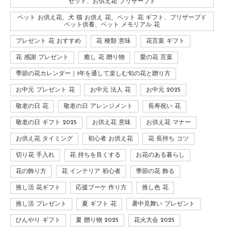
セット、お供え花 プリザーブド
ペット お供え花、犬 猫 お供え 花、ペット 花 ギフト、プリザーブド
ペット供養、ペット メモリアル 花
プレゼント 花 おすすめ
花 種類 意味
花言葉 ギフト
花 感謝 プレゼント
癒し 花 贈り物
愛の花 言葉
季節の花カレンダー｜1年を通して楽しむ旬の花と贈り方
お中元 プレゼント 花
お中元 法人 花
お中元 2025
敬老の日 花
敬老の日 アレンジメント
長寿祝い 花
敬老の日 ギフト 2025
お供え花 意味
お供え花 マナー
お供え花 タイミング
初心者 お供え花
花 長持ち コツ
切り花 手入れ
花 持ちを良くする
お花のある暮らし
花の飾り方
花 インテリア 初心者
季節の花 飾る
推し活 花ギフト
応援ブーケ 作り方
推し色 花
推し活 プレゼント
夏 ギフト 花
暑中見舞い プレゼント
ひんやり ギフト
夏 贈り物 2025
花火大会 2025