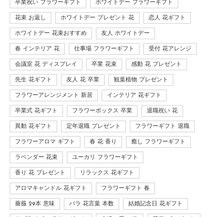
卒業祝い フラワーギフト
ホワイトデー フラワーギフト
花束 お返し
ホワイトデー プレゼント 花
恋人 花ギフト
ホワイトデー 花束おすすめ
友人 ホワイトデー
春 インテリア 花
仕事場 フラワーギフト
受付 花アレンジ
会議室 花 ディスプレイ
卒業 花束
感動 花 プレゼント
先生 花ギフト
友人 花 卒業
観葉植物 プレゼント
フラワーアレンジメント 新居
インテリア 花ギフト
卒業式 花ギフト
フラワーボックス 卒業
退職祝い 花
異動 花ギフト
定年退職 プレゼント
フラワーギフト 退職
フラワーアロマ ギフト
春 花 香り
癒し フラワーギフト
ラベンダー 花束
ユーカリ フラワーギフト
香り 花 プレゼント
リラックス 花ギフト
アロマキャンドル 花ギフト
フラワーギフト 春
薔薇 29本 意味
バラ 花言葉 本数
結婚記念日 花ギフト