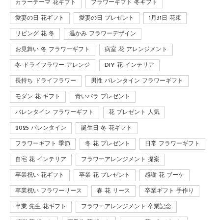
カラーテーマ 花ギフト
フラワーギフト 冬ギフト
愛妻の日 花ギフト
愛妻の日 プレゼント
1月31日 花束
リビング 花 冬
温かみ フラワーデザイン
お見舞い 冬 フラワーギフト
病室 花 アレンジメント
冬 ドライフラワー アレンジ
DIY 花 インテリア
長持ち ドライフラワー
男性 バレンタイン フラワーギフト
モダン 花 ギフト
青いバラ プレゼント
バレンタイン フラワーギフト
花 プレゼント 人気
2025 バレンタイン
誕生日 冬 花ギフト
フラワーギフト 季節
冬 花 プレゼント
日常 フラワーギフト
自宅 花 インテリア
フラワーアレンジメント 提案
卒業祝い 花ギフト
卒業 花 プレゼント
感謝 花 ブーケ
卒業祝い フラワーリース
春 花 リース
卒業ギフト 手作り
卒業 先生 花ギフト
フラワーアレンジメント 卒業記念