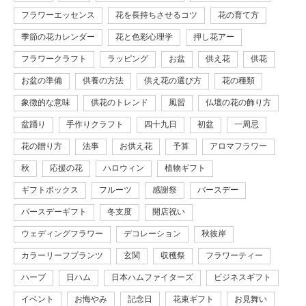
フラワーエッセンス
花を長持ちさせるコツ
花の育て方
季節の花カレンダー
花と色彩心理学
押し花アー
フラワークラフト
ラッピング
お盆
供え花
供花
お盆の準備
供養の方法
供え花の選び方
花の種類
象徴的な意味
供花のトレンド
風習
仏壇の花の飾り方
盆踊り
手作りクラフト
四十九日
初盆
一周忌
花の贈り方
法事
お供え花
予算
アロマフラワー
秋
応援の花
ハロウィン
植物ギフト
ギフトボックス
フルーツ
感謝祭
バースデー
バースデーギフト
冬支度
開店祝い
ウェディングフラワー
デコレーション
秋彼岸
カラーリーフプランツ
玄関
収穫祭
フラワーティー
ハーブ
日ハム
日本ハムファイターズ
ビジネスギフト
イベント
お悔やみ
記念日
花束ギフト
お見舞い