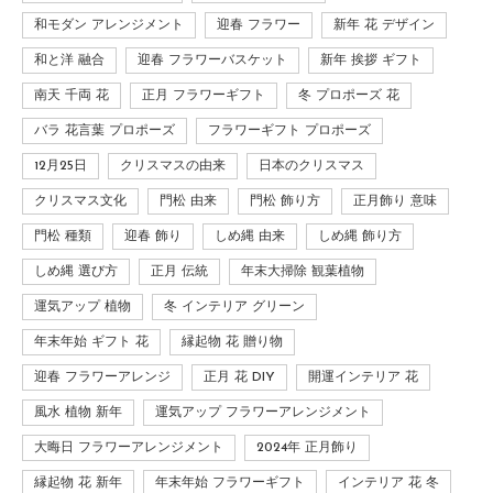
和モダン アレンジメント
迎春 フラワー
新年 花 デザイン
和と洋 融合
迎春 フラワーバスケット
新年 挨拶 ギフト
南天 千両 花
正月 フラワーギフト
冬 プロポーズ 花
バラ 花言葉 プロポーズ
フラワーギフト プロポーズ
12月25日
クリスマスの由来
日本のクリスマス
クリスマス文化
門松 由来
門松 飾り方
正月飾り 意味
門松 種類
迎春 飾り
しめ縄 由来
しめ縄 飾り方
しめ縄 選び方
正月 伝統
年末大掃除 観葉植物
運気アップ 植物
冬 インテリア グリーン
年末年始 ギフト 花
縁起物 花 贈り物
迎春 フラワーアレンジ
正月 花 DIY
開運インテリア 花
風水 植物 新年
運気アップ フラワーアレンジメント
大晦日 フラワーアレンジメント
2024年 正月飾り
縁起物 花 新年
年末年始 フラワーギフト
インテリア 花 冬