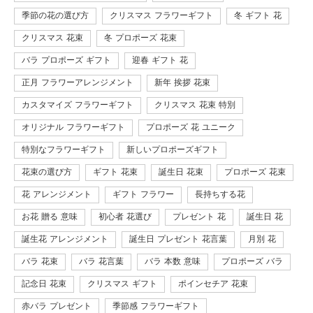
季節の花の選び方
クリスマス フラワーギフト
冬 ギフト 花
クリスマス 花束
冬 プロポーズ 花束
バラ プロポーズ ギフト
迎春 ギフト 花
正月 フラワーアレンジメント
新年 挨拶 花束
カスタマイズ フラワーギフト
クリスマス 花束 特別
オリジナル フラワーギフト
プロポーズ 花 ユニーク
特別なフラワーギフト
新しいプロポーズギフト
花束の選び方
ギフト 花束
誕生日 花束
プロポーズ 花束
花 アレンジメント
ギフト フラワー
長持ちする花
お花 贈る 意味
初心者 花選び
プレゼント 花
誕生日 花
誕生花 アレンジメント
誕生日 プレゼント 花言葉
月別 花
バラ 花束
バラ 花言葉
バラ 本数 意味
プロポーズ バラ
記念日 花束
クリスマス ギフト
ポインセチア 花束
赤バラ プレゼント
季節感 フラワーギフト