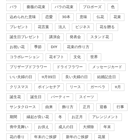
バラ
薔薇の花束
バラの花束
プロポーズ
色
込められた意味
恋愛
30本
意味
仏花
花束
プレゼント
花言葉
法人
ビジネス
花を贈る
誕生日プレゼント
講演会
発表会
スタンド花
お祝い花
季節
DIY
花束の作り方
コラボレーション
花ギフト
文化
世界
プリザーブドフラワー
ドライフラワー
メッセージカード
いい夫婦の日
11月22日
良い夫婦の日
結婚記念日
クリスマス
ポインセチア
リース
ガーベラ
11月
誕生花
誕生日
パーティー
スイーツ
サンタクロース
由来
飾り方
正月
迎春
行事
期間
縁起が良い花
冬
お正月
アレンジメント
喪中見舞い
お供え
成人の日
大掃除
年末
花の香り
年末のご挨拶
新年のご挨拶
花屋