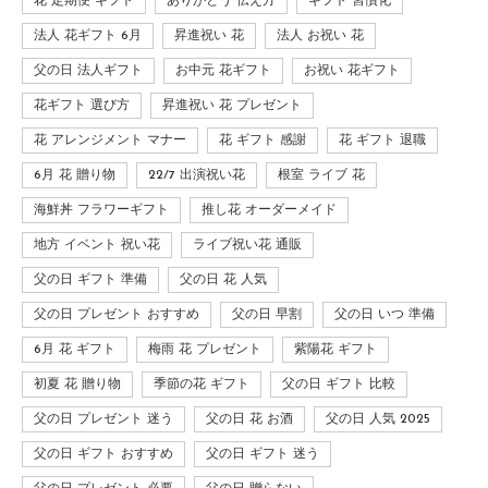
花 定期便 ギフト
ありがとう 伝え方
ギフト 習慣化
法人 花ギフト 6月
昇進祝い 花
法人 お祝い 花
父の日 法人ギフト
お中元 花ギフト
お祝い 花ギフト
花ギフト 選び方
昇進祝い 花 プレゼント
花 アレンジメント マナー
花 ギフト 感謝
花 ギフト 退職
6月 花 贈り物
22/7 出演祝い花
根室 ライブ 花
海鮮丼 フラワーギフト
推し花 オーダーメイド
地方 イベント 祝い花
ライブ祝い花 通販
父の日 ギフト 準備
父の日 花 人気
父の日 プレゼント おすすめ
父の日 早割
父の日 いつ 準備
6月 花 ギフト
梅雨 花 プレゼント
紫陽花 ギフト
初夏 花 贈り物
季節の花 ギフト
父の日 ギフト 比較
父の日 プレゼント 迷う
父の日 花 お酒
父の日 人気 2025
父の日 ギフト おすすめ
父の日 ギフト 迷う