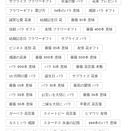
サプライズ フラワーギフト
永遠の愛 バラ
花束 プレゼント
フラワーギフト 選び方
34本のバラ 意味
感謝 バラ ギフト
誠実な愛 花束
結婚記念日 花
薔薇 27本 意味
信頼 バラ ギフト
友情 フラワーギフト
薔薇 400本 意味
結婚記念日 フラワーギフト
サプライズ バラ
ビジネス 送別 花
薔薇 23本 意味
友情 花ギフト
感謝の花束
薔薇 300本 意味
薔薇 500本 意味
バラ 200本 意味
バラ 31本 意味
薔薇 花言葉 本数
1か月間の愛 バラ
誕生日 バラ
サプライズ 花束
薔薇 111本 意味
バラ 35本 意味
最高の愛情 バラ
バラ 32本 意味
お互いを大切に バラ
薔薇 39本 意味
薔薇 30本 意味
ご縁を大切に バラ
卒業式 花言葉
ガーベラ 花言葉
スイートピー 花言葉
ヒマワリ 友情
カスミソウ 感謝
スターチス 永遠の記憶
999本のバラ 意味