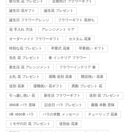
取引先 花 プレゼント
企業向け フラワーギフト
誕生日 花ギフト
誕生花 プレゼント
誕生日 フラワーアレンジ
フラワーギフト 長持ち
花 手入れ 方法
アレンジメント ケア
オーダーメイド フラワーギフト
カスタム 花束
特別な花 プレゼント
卒業式 花束
卒業祝い ギフト
先生 花 プレゼント
春 インテリア フラワー
新生活 花 アレンジメント
フラワーインテリア 春
お礼 花 プレゼント
退職 送別 花束
開店祝い 花束
送別 花束
退職祝い 花ギフト
異動 プレゼント 花
引っ越し祝い 花
新生活 フラワーギフト
送別 花 プレゼント
300本 バラ 意味
記念日 バラ プレゼント
薔薇 本数 意味
1本 1001本 バラ
バラの本数 メッセージ
チューリップ 花束
ミモザの日 花 プレゼント
送別会 花束