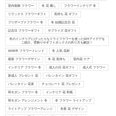
室内装飾 フラワー
冬 花 癒し
フラワーインテリア 冬
リラックス フラワーギフト
長持ち 花 ギフト
プリザーブドフラワー 冬
冬 結婚記念日 花
記念日 フラワーギフト
サプライズ 花ギフト
冬のインテリアにぴったりなドライフラワーを使ったDIYアイデアを
ご紹介。壁飾りやギフトボックスの作り方も解説！
2025年 フラワートレンド
冬 人気 花材
最新 フラワーデザイン
冬 花 長持ち
室内花 ケア
インテリア フラワー 冬
成人の日 花ギフト
成人式 フラワー
新成人 プレゼント 花
バレンタイン 花ギフト
バレンタイン 花束
チョコレート 花 プレゼント
和モダン フラワー 冬
インテリア 花 和風
和モダン アレンジメント 冬
冬 フラワー ライトアップ
ライトアップ フラワーアレンジ
冬夜 花 デザイン