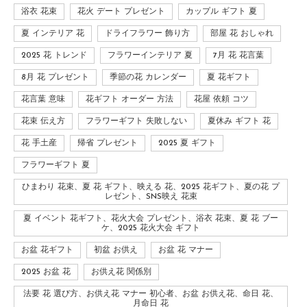
浴衣 花束
花火 デート プレゼント
カップル ギフト 夏
夏 インテリア 花
ドライフラワー 飾り方
部屋 花 おしゃれ
2025 花 トレンド
フラワーインテリア 夏
7月 花 花言葉
8月 花 プレゼント
季節の花 カレンダー
夏 花ギフト
花言葉 意味
花ギフト オーダー 方法
花屋 依頼 コツ
花束 伝え方
フラワーギフト 失敗しない
夏休み ギフト 花
花 手土産
帰省 プレゼント
2025 夏 ギフト
フラワーギフト 夏
ひまわり 花束、夏 花 ギフト、映える 花、2025 花ギフト、夏の花 プ
レゼント、SNS映え 花束
夏 イベント 花ギフト、花火大会 プレゼント、浴衣 花束、夏 花 ブー
ケ、2025 花火大会 ギフト
お盆 花ギフト
初盆 お供え
お盆 花 マナー
2025 お盆 花
お供え花 関係別
法要 花 選び方、お供え花 マナー 初心者、お盆 お供え花、命日 花、
月命日 花