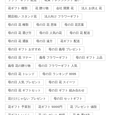
フラワーギフト 配送
花束 アレンジメント 違い
花ギフト 種類
花 贈り物
会社 開業 花
法人 お供え 花
開店祝い スタンド花
法人向け フラワーギフト
母の日 花 種類
母の日 花 意味
母の日 花言葉
母の日 花 選び方
母の日 人気の花
母の日 花 配送
母の日 花 通販
母の日 遠方
花ギフト 配送
母の日 ギフト おすすめ
母の日 義母 プレゼント
母の日 花 マナー
義母 フラワーギフト
母の日 ギフト 上品
義母 花の贈り物
母の日 フラワーギフト 人気
母の日 花 トレンド
母の日 ランキング 2025
母の日 人気 プレゼント
母の日 花 スイーツ
母の日 花 ギフトセット
母の日 ギフト 組み合わせ
花だけじゃない プレゼント
母の日 セットギフト
花ギフト 予算別
花ギフト 5000円
花 プレゼント 値段