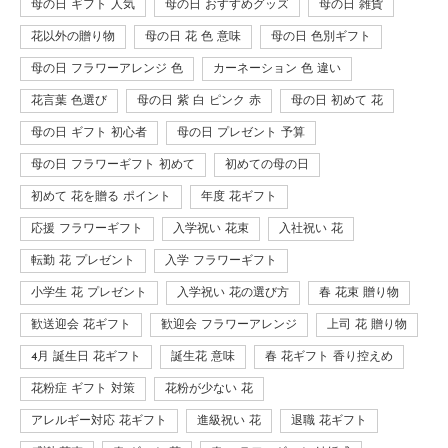
母の日 ギフト 人気
母の日 おすすめグッズ
母の日 雑貨
花以外の贈り物
母の日 花 色 意味
母の日 色別ギフト
母の日 フラワーアレンジ 色
カーネーション 色 違い
花言葉 色選び
母の日 紫 白 ピンク 赤
母の日 初めて 花
母の日 ギフト 初心者
母の日 プレゼント 予算
母の日 フラワーギフト 初めて
初めての母の日
初めて 花を贈る ポイント
年度 花ギフト
応援 フラワーギフト
入学祝い 花束
入社祝い 花
転勤 花 プレゼント
入学 フラワーギフト
小学生 花 プレゼント
入学祝い 花の選び方
春 花束 贈り物
歓送迎会 花ギフト
歓迎会 フラワーアレンジ
上司 花 贈り物
4月 誕生日 花ギフト
誕生花 意味
春 花ギフト 香り控えめ
花粉症 ギフト 対策
花粉が少ない 花
アレルギー対応 花ギフト
進級祝い 花
退職 花ギフト