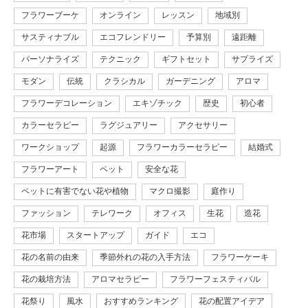
フラワーブーケ
オンライン
レッスン
地域別
サスティナブル
エコフレンドリー
予算別
遠距離
パーソナライズ
テクニック
ギフトセット
サプライズ
モダン
伝統
クラシカル
ガーデニング
アロマ
フラワーデコレーション
エキゾチック
歴史
初心者
カラーセラピー
ラグジュアリー
アクセサリー
ワークショップ
起源
フラワーカラーセラピー
結婚式
フラワーアート
ペット
安全な花
ペットに有害でない花や植物
マクロ撮影
庭作り
ファッション
テレワーク
オフィス
生花
造花
花市場
スタートアップ
ガイド
エコ
花の名前の由来
季節外れの花の入手方法
フラワーケーキ
花の栽培方法
アロマセラピー
フラワーフェスティバル
花祭り
風水
おすすめランキング
花の配置アイデア