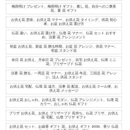
梅雨明け プレゼント、梅雨明け ギフト、癒し 花、自分へのご褒美
花、夏 花 ギフト
お供え花 意味、お供え花 マナー、お供え花 タイミング、供花 初心
者、お盆 お供え花 選び方
仏花 違い、お供え花 選び方、仏壇 花 マナー、仏花 セット おすす
め、法要 花 アレンジメント
初盆 お供え花、新盆 花 贈る時期、お盆 花 アレンジ、供花 マナー、
初盆 スタンド花
命日 花 お供え、月命日 花 プレゼント、自宅 お供え花、仏壇 ミニ
花、プリザーブド 仏花
法要 花 贈る、一周忌 花 マナー、お供え花 年忌、三回忌 花 アレン
ジ、法人 供花 スタンド
お供え花 宅配、仏壇 花 遠方、法事 花 配送、お供え花 クール便、お
供え花 メッセージ
お供え花 おしゃれ、お供え花 モダン、仏花 アレンジメント、仏壇 花
カラー、おしゃれ 仏花 ギフト
プリザ お供え花、お供え プリザーブド 長持ち、仏花 プリザ、お供え
花 宅配、仏壇 プリザ ギフト
お供え花 セット、お線香 ギフト 花、お供え ギフト 2025、香り 仏花