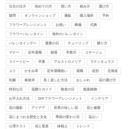
注文の仕方
初めての方
買い方
頼み方
選び方
疑問
オンラインショップ
通販
購入場所
予約
フラワーアレンジメント
お祝い
葬儀
式典
フラワーバレンタイン
海外のバレンタイン
バレンタインデー
愛妻の日
チューリップ
贈り方
マナー
定年退職
相場
卒業式
コサージュ
スイートピー
卒業
アルストロメリア
ラナンキュラス
ユリ
かすみ草
定年退職祝い
退職
送別
北海道
札幌
春彼岸
長く楽しむ方法
おしゃれ
花の選び方
特別な日
花贈りガイド
敬老の日
観葉植物
お手入れ方法
DIYフラワーアレンジメント
インテリア
花の撮影
アイデア
世界の珍しい花
花と健康
花にまつわる歴史と文化
季節の変わり目
花占い
心理テスト
花と星座
鉢植え
トレンド