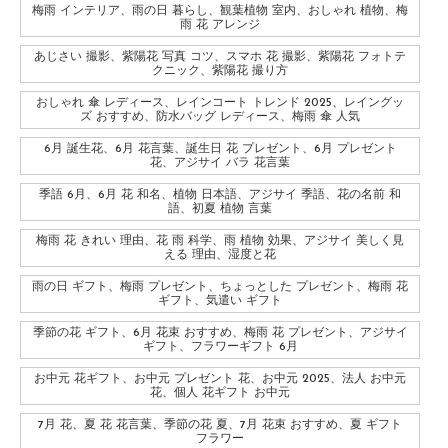
梅雨 インテリア、雨の日 暮らし、観葉植物 室内、おしゃれ 植物、梅
雨 花 アレンジ
あじさい 撮影、紫陽花 写真 コツ、スマホ 花 撮影、紫陽花 フォトテ
クニック、紫陽花 撮り方
おしゃれ 傘 レディース、レインコート トレンド 2025、レイングッ
ズ おすすめ、防水バッグ レディース、梅雨 傘 人気
6月 誕生花、6月 花言葉、誕生日 花 プレゼント、6月 プレゼント
花、アジサイ バラ 花言葉
季語 6月、6月 花 和名、植物 日本語、アジサイ 季語、花の名前 和
語、初夏 植物 言葉
梅雨 花 きれい 理由、花 雨 科学、雨 植物 効果、アジサイ 美しく見
える 理由、湿度と花
雨の日 ギフト、梅雨 プレゼント、ちょっとした プレゼント、梅雨 花
ギフト、気遣い ギフト
季節の花 ギフト、6月 花束 おすすめ、梅雨 花 プレゼント、アジサイ
ギフト、フラワーギフト 6月
お中元 花ギフト、お中元 プレゼント 花、お中元 2025、法人 お中元
花、個人 花ギフト お中元
7月 花、夏 花 花言葉、季節の花 夏、7月 花束 おすすめ、夏 ギフト
フラワー