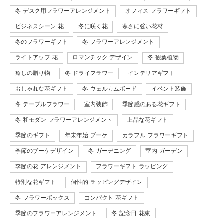
冬 デスク用フラワーアレンジメント
オフィス フラワーギフト
ビジネスシーン 花
冬に咲く花
寒さに強い花材
冬のフラワーギフト
冬 フラワーアレンジメント
ライトアップ 花
ロマンチック デザイン
冬 観葉植物
癒しの贈り物
冬 ドライフラワー
インテリアギフト
おしゃれな花ギフト
冬 ウェルカムボード
イベント装飾
冬 テーブルフラワー
室内装飾
季節感のある花ギフト
冬 和モダン フラワーアレンジメント
上品な花ギフト
季節のギフト
年末年始 ブーケ
カラフル フラワーギフト
季節のブーケデザイン
冬 ガーデニング
室内 ガーデン
季節の花 アレンジメント
フラワーギフト ラッピング
特別な花ギフト
個性的 ラッピングデザイン
冬 フラワーボックス
コンパクト 花ギフト
季節のフラワーアレンジメント
冬 記念日 花束