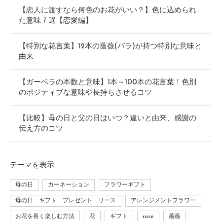
【恋人に渡すなら何色のお花がいい？】色に込められ
た意味７選【恋愛編】
【特別な花言葉】12本の薔薇(バラ)が持つ特別な意味と
由来
【ガーベラの本数と意味】1本～100本の花言葉！色別
のポジティブな意味や長持ちさせるコツ
【比較】母の日と父の日はいつ？違いと由来、感謝の
伝え方のコツ
テーマ
を表示
母の日
カーネーション
フラワーギフト
母の日 ギフト プレゼント リース
アレンジメントフラワー
お花を長く楽しむ方法
花
ギフト
rose
薔薇