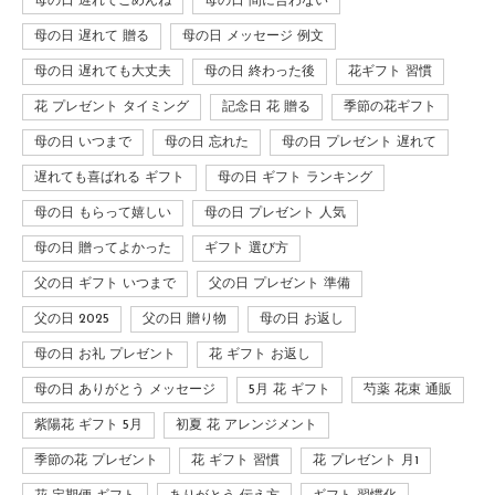
母の日 遅れてごめんね
母の日 間に合わない
母の日 遅れて 贈る
母の日 メッセージ 例文
母の日 遅れても大丈夫
母の日 終わった後
花ギフト 習慣
花 プレゼント タイミング
記念日 花 贈る
季節の花ギフト
母の日 いつまで
母の日 忘れた
母の日 プレゼント 遅れて
遅れても喜ばれる ギフト
母の日 ギフト ランキング
母の日 もらって嬉しい
母の日 プレゼント 人気
母の日 贈ってよかった
ギフト 選び方
父の日 ギフト いつまで
父の日 プレゼント 準備
父の日 2025
父の日 贈り物
母の日 お返し
母の日 お礼 プレゼント
花 ギフト お返し
母の日 ありがとう メッセージ
5月 花 ギフト
芍薬 花束 通販
紫陽花 ギフト 5月
初夏 花 アレンジメント
季節の花 プレゼント
花 ギフト 習慣
花 プレゼント 月1