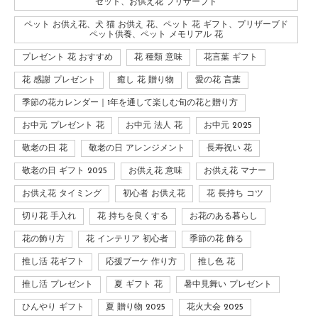
セット、お供え花 プリザーブド
ペット お供え花、犬 猫 お供え 花、ペット 花 ギフト、プリザーブド
ペット供養、ペット メモリアル 花
プレゼント 花 おすすめ
花 種類 意味
花言葉 ギフト
花 感謝 プレゼント
癒し 花 贈り物
愛の花 言葉
季節の花カレンダー｜1年を通して楽しむ旬の花と贈り方
お中元 プレゼント 花
お中元 法人 花
お中元 2025
敬老の日 花
敬老の日 アレンジメント
長寿祝い 花
敬老の日 ギフト 2025
お供え花 意味
お供え花 マナー
お供え花 タイミング
初心者 お供え花
花 長持ち コツ
切り花 手入れ
花 持ちを良くする
お花のある暮らし
花の飾り方
花 インテリア 初心者
季節の花 飾る
推し活 花ギフト
応援ブーケ 作り方
推し色 花
推し活 プレゼント
夏 ギフト 花
暑中見舞い プレゼント
ひんやり ギフト
夏 贈り物 2025
花火大会 2025