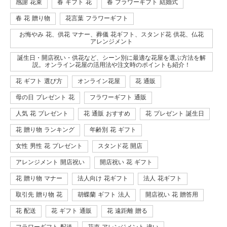
感謝 花束
春 ギフト 花
春 フラワーギフト 結婚式
春 花 贈り物
花言葉 フラワーギフト
お悔やみ 花、供花 マナー、葬儀 花ギフト、スタンド花 供花、仏花
アレンジメント
誕生日・開店祝い・供花など、シーン別に最適な花屋を選ぶ方法を解
説。オンライン花屋の活用法や注文時のポイントも紹介！
花 ギフト 選び方
オンライン花屋
花 通販
母の日 プレゼント 花
フラワーギフト 通販
人気 花 プレゼント
花 通販 おすすめ
花 プレゼント 誕生日
花 贈り物 ランキング
年齢別 花 ギフト
女性 男性 花 プレゼント
スタンド花 開店
アレンジメント 開店祝い
開店祝い 花 ギフト
花 贈り物 マナー
法人向け 花ギフト
法人 花ギフト
取引先 贈り物 花
胡蝶蘭 ギフト 法人
開店祝い 花 贈答用
花 配送
花 ギフト 通販
花 遠距離 贈る