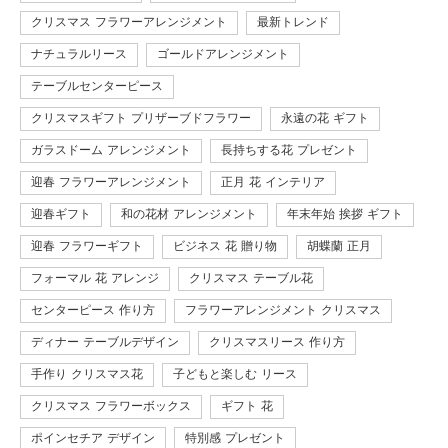
クリスマス フラワーアレンジメント
最新トレンド
ナチュラルリース
ゴールドアレンジメント
テーブルセンターピース
クリスマスギフト プリザーブドフラワー
永遠の花 ギフト
ガラスドーム アレンジメント
長持ちする花 プレゼント
迎春 フラワーアレンジメント
正月 花 インテリア
迎春ギフト
和の花材 アレンジメント
年末年始 挨拶 ギフト
迎春 フラワーギフト
ビジネス 花 贈り物
胡蝶蘭 正月
フォーマル 花 アレンジ
クリスマス テーブル花
センターピース 作り方
フラワーアレンジメント クリスマス
ディナー テーブルデザイン
クリスマスリース 作り方
手作り クリスマス花
子どもと楽しむ リース
クリスマス フラワーボックス
ギフト 花
ポインセチア デザイン
特別感 プレゼント