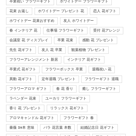
卒業祝い フラワーギフト
ホワイトデー フラワーギフト
花束 お返し
ホワイトデー プレゼント 花
恋人 花ギフト
ホワイトデー 花束おすすめ
友人 ホワイトデー
春 インテリア 花
仕事場 フラワーギフト
受付 花アレンジ
会議室 花 ディスプレイ
卒業 花束
感動 花 プレゼント
先生 花ギフト
友人 花 卒業
観葉植物 プレゼント
フラワーアレンジメント 新居
インテリア 花ギフト
卒業式 花ギフト
フラワーボックス 卒業
退職祝い 花
異動 花ギフト
定年退職 プレゼント
フラワーギフト 退職
フラワーアロマ ギフト
春 花 香り
癒し フラワーギフト
ラベンダー 花束
ユーカリ フラワーギフト
香り 花 プレゼント
リラックス 花ギフト
アロマキャンドル 花ギフト
フラワーギフト 春
薔薇 29本 意味
バラ 花言葉 本数
結婚記念日 花ギフト