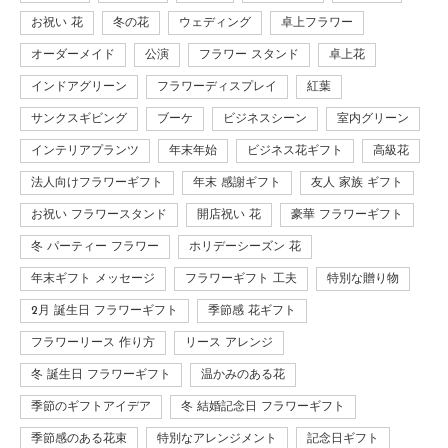
お祝い 花
冬の花
ウェディング
卓上フラワー
オーダーメイド
公演
フラワー スタンド
卓上花
インドアグリーン
フラワーディスプレイ
紅葉
サンクスギビング
ブーケ
ビジネスシーン
室内グリーン
インテリアプランツ
年末年始
ビジネス花ギフト
高級花
法人向けフラワーギフト
年末 感謝ギフト
友人 家族 ギフト
お祝い フラワースタンド
開店祝い 花
豪華 フラワーギフト
冬 パーティー フラワー
ホリデーシーズン 花
年末ギフト メッセージ
フラワーギフト 工夫
特別な贈り物
2月 誕生日 フラワーギフト
季節感 花ギフト
フラワーリース 作り方
リース アレンジ
冬 誕生日 フラワーギフト
温かみのある花
季節のギフトアイデア
冬 結婚記念日 フラワーギフト
季節感のある花束
特別なアレンジメント
記念日ギフト