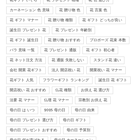
花ギフト いくら
花 プレゼント 相場
花 色 選び方
カーネーション 色 意味
花 贈り物 色
花 言葉 色
花 ギフト マナー
花 贈り物 種類
花 ギフト どっちが良い
誕生日 プレゼント 花
花 プレゼント 年齢別
花 ギフト 誕生日
花 贈り物 おすすめ
プロポーズ 花束 本数
バラ 意味 一覧
花 プレゼント 通販
花 ギフト 初心者
花 ネット注文 方法
花 通販 失敗しない
スタンド花 違い
会社 開業 花ギフト
法人 開店祝い 花
開業祝い 花 マナー
花ギフト 人気
フラワーギフト ランキング
誕生日 花 ギフト
開店祝い 花 おすすめ
仏花 種類
お供え 花 選び方
法要 花 マナー
仏壇 花 マナー
宗教別 お供え 花
母の日 は いつ
2025 母の日
母の日 由来
母の日 プレゼント 選び方
母の日 ギフト
母の日 プレゼント おすすめ
母の日 予算別