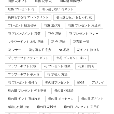
同僚 花ギフト
退職 記念 花
胡蝶蘭 退職祝い
退職 プレゼント 花
引っ越し祝い 花ギフト
長持ちする花 アレンジメント
引っ越し祝い おしゃれ 花
プレゼント 観葉植物
花束 選び方
花束 プレゼント 用途別
花 アレンジメント 種類
花色 意味
花 プレゼント マナー
フラワーギフト 本数 意味
花 色 意味
花言葉 一覧
花 マナー
花を贈る 注意点
NG花材
花ギフト 贈り方
プリザーブドフラワー ギフト
生花 プレゼント 違い
フラワーギフト 比較
花 プレゼント 種類
花束 日持ち
フラワーギフト 手入れ
花 水替え 方法
花 プレゼント 長持ち
母の日プレゼント
2025
アジサイ
母の日 プレゼント 何を贈る
母の日 体験談
母の日 ギフト 喜ばれる
母の日 メッセージ
母の日 花ギフト
感動した贈り物
母の日 花以外
母の日 プレゼント 実用的