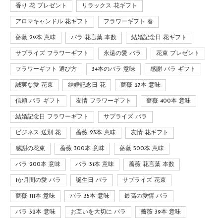
香り 花 プレゼント
リラックス 花ギフト
アロマキャンドル 花ギフト
フラワーギフト 春
薔薇 29本 意味
バラ 花言葉 本数
結婚記念日 花ギフト
サプライズ フラワーギフト
永遠の愛 バラ
花束 プレゼント
フラワーギフト 選び方
34本のバラ 意味
感謝 バラ ギフト
誠実な愛 花束
結婚記念日 花
薔薇 27本 意味
信頼 バラ ギフト
友情 フラワーギフト
薔薇 400本 意味
結婚記念日 フラワーギフト
サプライズ バラ
ビジネス 送別 花
薔薇 23本 意味
友情 花ギフト
感謝の花束
薔薇 300本 意味
薔薇 500本 意味
バラ 200本 意味
バラ 31本 意味
薔薇 花言葉 本数
1か月間の愛 バラ
誕生日 バラ
サプライズ 花束
薔薇 111本 意味
バラ 35本 意味
最高の愛情 バラ
バラ 32本 意味
お互いを大切に バラ
薔薇 39本 意味