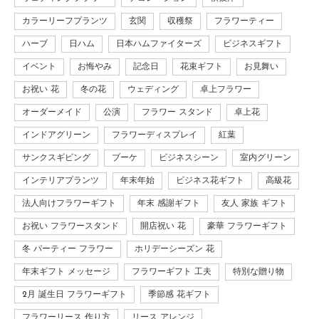
カラーリーフプランツ
玄関
収穫祭
フラワーティー
ハーブ
日ハム
日本ハムファイターズ
ビジネスギフト
イベント
お悔やみ
記念日
花束ギフト
お見舞い
お祝い 花
冬の花
ウェディング
卓上フラワー
オーダーメイド
公演
フラワー スタンド
卓上花
インドアグリーン
フラワーディスプレイ
紅葉
サンクスギビング
ブーケ
ビジネスシーン
室内グリーン
インテリアプランツ
年末年始
ビジネス花ギフト
高級花
法人向けフラワーギフト
年末 感謝ギフト
友人 家族 ギフト
お祝い フラワースタンド
開店祝い 花
豪華 フラワーギフト
冬 パーティー フラワー
ホリデーシーズン 花
年末ギフト メッセージ
フラワーギフト 工夫
特別な贈り物
2月 誕生日 フラワーギフト
季節感 花ギフト
フラワーリース 作り方
リース アレンジ