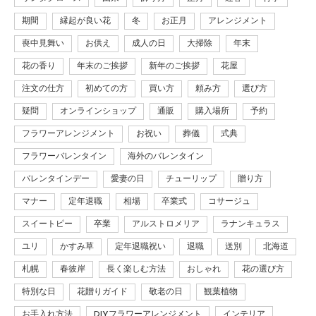
期間
縁起が良い花
冬
お正月
アレンジメント
喪中見舞い
お供え
成人の日
大掃除
年末
花の香り
年末のご挨拶
新年のご挨拶
花屋
注文の仕方
初めての方
買い方
頼み方
選び方
疑問
オンラインショップ
通販
購入場所
予約
フラワーアレンジメント
お祝い
葬儀
式典
フラワーバレンタイン
海外のバレンタイン
バレンタインデー
愛妻の日
チューリップ
贈り方
マナー
定年退職
相場
卒業式
コサージュ
スイートピー
卒業
アルストロメリア
ラナンキュラス
ユリ
かすみ草
定年退職祝い
退職
送別
北海道
札幌
春彼岸
長く楽しむ方法
おしゃれ
花の選び方
特別な日
花贈りガイド
敬老の日
観葉植物
お手入れ方法
DIYフラワーアレンジメント
インテリア