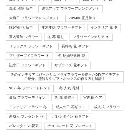
風水 植物 新年
運気アップ フラワーアレンジメント
大晦日 フラワーアレンジメント
2024年 正月飾り
縁起物 花 新年
年末年始 フラワーギフト
インテリア 花 冬
室内装飾 フラワー
冬 花 癒し
フラワーインテリア 冬
リラックス フラワーギフト
長持ち 花 ギフト
プリザーブドフラワー 冬
冬 結婚記念日 花
記念日 フラワーギフト
サプライズ 花ギフト
冬のインテリアにぴったりなドライフラワーを使ったDIYアイデアを
ご紹介。壁飾りやギフトボックスの作り方も解説！
2025年 フラワートレンド
冬 人気 花材
最新 フラワーデザイン
冬 花 長持ち
室内花 ケア
インテリア フラワー 冬
成人の日 花ギフト
成人式 フラワー
新成人 プレゼント 花
バレンタイン 花ギフト
バレンタイン 花束
チョコレート 花 プレゼント