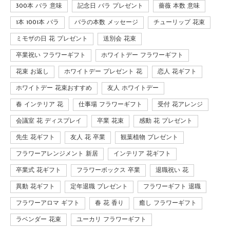
300本 バラ 意味
記念日 バラ プレゼント
薔薇 本数 意味
1本 1001本 バラ
バラの本数 メッセージ
チューリップ 花束
ミモザの日 花 プレゼント
送別会 花束
卒業祝い フラワーギフト
ホワイトデー フラワーギフト
花束 お返し
ホワイトデー プレゼント 花
恋人 花ギフト
ホワイトデー 花束おすすめ
友人 ホワイトデー
春 インテリア 花
仕事場 フラワーギフト
受付 花アレンジ
会議室 花 ディスプレイ
卒業 花束
感動 花 プレゼント
先生 花ギフト
友人 花 卒業
観葉植物 プレゼント
フラワーアレンジメント 新居
インテリア 花ギフト
卒業式 花ギフト
フラワーボックス 卒業
退職祝い 花
異動 花ギフト
定年退職 プレゼント
フラワーギフト 退職
フラワーアロマ ギフト
春 花 香り
癒し フラワーギフト
ラベンダー 花束
ユーカリ フラワーギフト