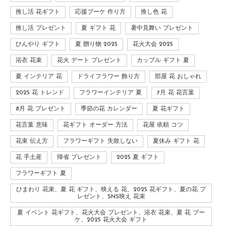
推し活 花ギフト
応援ブーケ 作り方
推し色 花
推し活 プレゼント
夏 ギフト 花
暑中見舞い プレゼント
ひんやり ギフト
夏 贈り物 2025
花火大会 2025
浴衣 花束
花火 デート プレゼント
カップル ギフト 夏
夏 インテリア 花
ドライフラワー 飾り方
部屋 花 おしゃれ
2025 花 トレンド
フラワーインテリア 夏
7月 花 花言葉
8月 花 プレゼント
季節の花 カレンダー
夏 花ギフト
花言葉 意味
花ギフト オーダー 方法
花屋 依頼 コツ
花束 伝え方
フラワーギフト 失敗しない
夏休み ギフト 花
花 手土産
帰省 プレゼント
2025 夏 ギフト
フラワーギフト 夏
ひまわり 花束、夏 花 ギフト、映える 花、2025 花ギフト、夏の花 プ
レゼント、SNS映え 花束
夏 イベント 花ギフト、花火大会 プレゼント、浴衣 花束、夏 花 ブー
ケ、2025 花火大会 ギフト