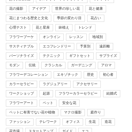
花の撮影
アイデア
世界の珍しい花
花と健康
花にまつわる歴史と文化
季節の変わり目
花占い
心理テスト
花と星座
鉢植え
トレンド
フラワーブーケ
オンライン
レッスン
地域別
サスティナブル
エコフレンドリー
予算別
遠距離
パーソナライズ
テクニック
ギフトセット
サプライズ
モダン
伝統
クラシカル
ガーデニング
アロマ
フラワーデコレーション
エキゾチック
歴史
初心者
カラーセラピー
ラグジュアリー
アクセサリー
ワークショップ
起源
フラワーカラーセラピー
結婚式
フラワーアート
ペット
安全な花
ペットに有害でない花や植物
マクロ撮影
庭作り
ファッション
テレワーク
オフィス
生花
造花
花市場
スタートアップ
ガイド
エコ