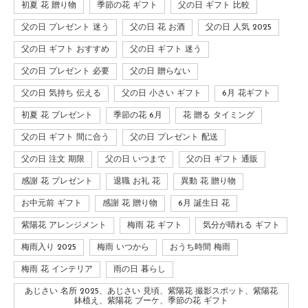
初夏 花 贈り物
季節の花 ギフト
父の日 ギフト 比較
父の日 プレゼント 迷う
父の日 花 お酒
父の日 人気 2025
父の日 ギフト おすすめ
父の日 ギフト 迷う
父の日 プレゼント 必要
父の日 贈らない
父の日 気持ち 伝える
父の日 小さい ギフト
6月 花ギフト
初夏 花 プレゼント
季節の花 6月
花 贈る タイミング
父の日 ギフト 間に合う
父の日 プレゼント 配送
父の日 注文 期限
父の日 いつまで
父の日 ギフト 通販
感謝 花 プレゼント
退職 お礼 花
異動 花 贈り物
お中元前 ギフト
感謝 花 贈り物
6月 誕生日 花
紫陽花 アレンジメント
梅雨 花 ギフト
気分が晴れる ギフト
梅雨入り 2025
梅雨 いつから
おうち時間 梅雨
梅雨 花 インテリア
雨の日 暮らし
あじさい 名所 2025、あじさい 見頃、紫陽花 撮影スポット、紫陽花
鉢植え、紫陽花 ブーケ、季節の花 ギフト