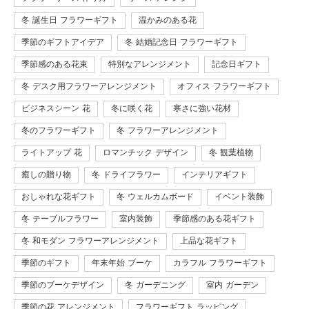
冬 誕生日 フラワーギフト
温かみのある花
季節のギフトアイデア
冬 結婚記念日 フラワーギフト
季節感のある花束
特別なアレンジメント
記念日ギフト
冬 デスク用フラワーアレンジメント
オフィス フラワーギフト
ビジネスシーン 花
冬に咲く花
寒さに強い花材
冬のフラワーギフト
冬 フラワーアレンジメント
ライトアップ 花
ロマンチック デザイン
冬 観葉植物
癒しの贈り物
冬 ドライフラワー
インテリアギフト
おしゃれな花ギフト
冬 ウェルカムボード
イベント装飾
冬 テーブルフラワー
室内装飾
季節感のある花ギフト
冬 和モダン フラワーアレンジメント
上品な花ギフト
季節のギフト
年末年始 ブーケ
カラフル フラワーギフト
季節のブーケデザイン
冬 ガーデニング
室内 ガーデン
季節の花 アレンジメント
フラワーギフト ラッピング