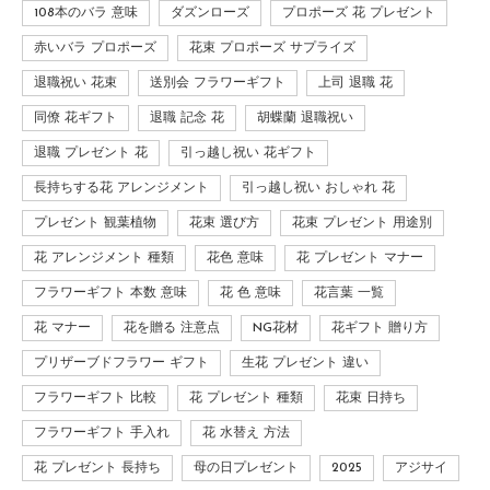
108本のバラ 意味
ダズンローズ
プロポーズ 花 プレゼント
赤いバラ プロポーズ
花束 プロポーズ サプライズ
退職祝い 花束
送別会 フラワーギフト
上司 退職 花
同僚 花ギフト
退職 記念 花
胡蝶蘭 退職祝い
退職 プレゼント 花
引っ越し祝い 花ギフト
長持ちする花 アレンジメント
引っ越し祝い おしゃれ 花
プレゼント 観葉植物
花束 選び方
花束 プレゼント 用途別
花 アレンジメント 種類
花色 意味
花 プレゼント マナー
フラワーギフト 本数 意味
花 色 意味
花言葉 一覧
花 マナー
花を贈る 注意点
NG花材
花ギフト 贈り方
プリザーブドフラワー ギフト
生花 プレゼント 違い
フラワーギフト 比較
花 プレゼント 種類
花束 日持ち
フラワーギフト 手入れ
花 水替え 方法
花 プレゼント 長持ち
母の日プレゼント
2025
アジサイ