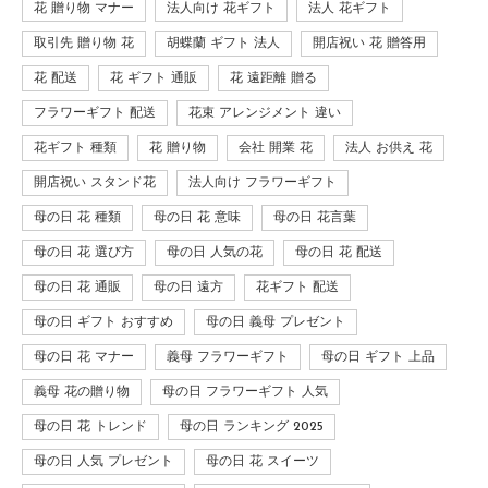
花 贈り物 マナー
法人向け 花ギフト
法人 花ギフト
取引先 贈り物 花
胡蝶蘭 ギフト 法人
開店祝い 花 贈答用
花 配送
花 ギフト 通販
花 遠距離 贈る
フラワーギフト 配送
花束 アレンジメント 違い
花ギフト 種類
花 贈り物
会社 開業 花
法人 お供え 花
開店祝い スタンド花
法人向け フラワーギフト
母の日 花 種類
母の日 花 意味
母の日 花言葉
母の日 花 選び方
母の日 人気の花
母の日 花 配送
母の日 花 通販
母の日 遠方
花ギフト 配送
母の日 ギフト おすすめ
母の日 義母 プレゼント
母の日 花 マナー
義母 フラワーギフト
母の日 ギフト 上品
義母 花の贈り物
母の日 フラワーギフト 人気
母の日 花 トレンド
母の日 ランキング 2025
母の日 人気 プレゼント
母の日 花 スイーツ