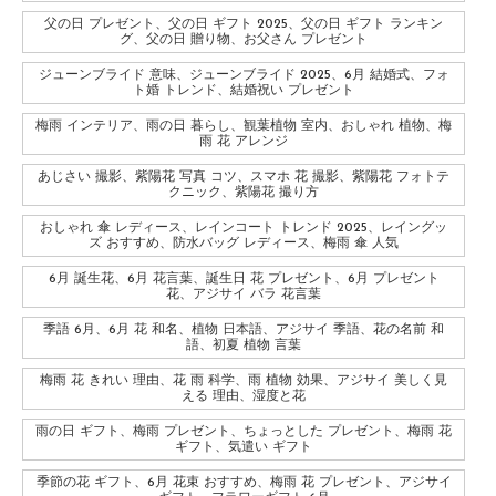
父の日 プレゼント、父の日 ギフト 2025、父の日 ギフト ランキン
グ、父の日 贈り物、お父さん プレゼント
ジューンブライド 意味、ジューンブライド 2025、6月 結婚式、フォ
ト婚 トレンド、結婚祝い プレゼント
梅雨 インテリア、雨の日 暮らし、観葉植物 室内、おしゃれ 植物、梅
雨 花 アレンジ
あじさい 撮影、紫陽花 写真 コツ、スマホ 花 撮影、紫陽花 フォトテ
クニック、紫陽花 撮り方
おしゃれ 傘 レディース、レインコート トレンド 2025、レイングッ
ズ おすすめ、防水バッグ レディース、梅雨 傘 人気
6月 誕生花、6月 花言葉、誕生日 花 プレゼント、6月 プレゼント
花、アジサイ バラ 花言葉
季語 6月、6月 花 和名、植物 日本語、アジサイ 季語、花の名前 和
語、初夏 植物 言葉
梅雨 花 きれい 理由、花 雨 科学、雨 植物 効果、アジサイ 美しく見
える 理由、湿度と花
雨の日 ギフト、梅雨 プレゼント、ちょっとした プレゼント、梅雨 花
ギフト、気遣い ギフト
季節の花 ギフト、6月 花束 おすすめ、梅雨 花 プレゼント、アジサイ