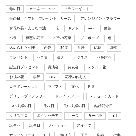
母の日
カーネーション
フラワーギフト
母の日 ギフト プレゼント リース
アレンジメントフラワー
お花を長く楽しむ方法
花
ギフト
rose
薔薇
バラ
薔薇の花束
バラの花束
プロポーズ
色
込められた意味
恋愛
30本
意味
仏花
花束
プレゼント
花言葉
法人
ビジネス
花を贈る
誕生日プレゼント
講演会
発表会
スタンド花
お祝い花
季節
DIY
花束の作り方
コラボレーション
花ギフト
文化
世界
プリザーブドフラワー
ドライフラワー
メッセージカード
いい夫婦の日
11月22日
良い夫婦の日
結婚記念日
クリスマス
ポインセチア
リース
ガーベラ
11月
誕生花
誕生日
パーティー
スイーツ
サンタクロース
由来
飾り方
正月
迎春
行事