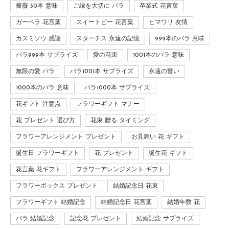
薔薇 30本 意味
ご縁を大切に バラ
卒業式 花言葉
ガーベラ 花言葉
スイートピー 花言葉
ヒマワリ 友情
カスミソウ 感謝
スターチス 永遠の記憶
999本のバラ 意味
バラ999本 サプライズ
愛の花束
1001本のバラ 意味
無限の愛 バラ
バラ1001本 サプライズ
永遠の誓い
1000本のバラ 意味
バラ1000本 サプライズ
花ギフト 注意点
フラワーギフト マナー
花 プレゼント 選び方
花束 贈る タイミング
フラワーアレンジメント プレゼント
お見舞い 花 ギフト
誕生日 フラワーギフト
花 プレゼント
誕生花 ギフト
花言葉 花ギフト
フラワーアレンジメント ギフト
フラワーボックス プレゼント
結婚記念日 花束
フラワーギフト 結婚記念
結婚記念日 花言葉
結婚年数 花
バラ 結婚記念
記念花 プレゼント
結婚記念 サプライズ