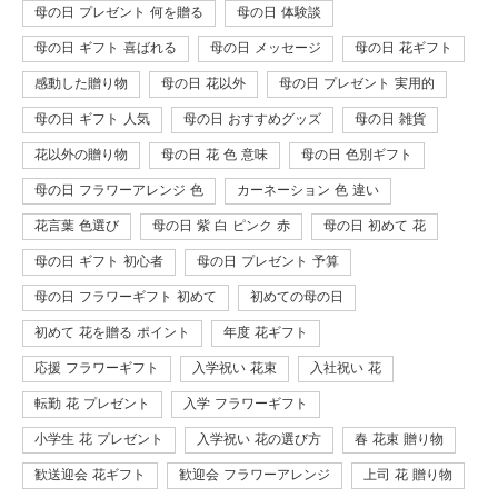
母の日 プレゼント 何を贈る
母の日 体験談
母の日 ギフト 喜ばれる
母の日 メッセージ
母の日 花ギフト
感動した贈り物
母の日 花以外
母の日 プレゼント 実用的
母の日 ギフト 人気
母の日 おすすめグッズ
母の日 雑貨
花以外の贈り物
母の日 花 色 意味
母の日 色別ギフト
母の日 フラワーアレンジ 色
カーネーション 色 違い
花言葉 色選び
母の日 紫 白 ピンク 赤
母の日 初めて 花
母の日 ギフト 初心者
母の日 プレゼント 予算
母の日 フラワーギフト 初めて
初めての母の日
初めて 花を贈る ポイント
年度 花ギフト
応援 フラワーギフト
入学祝い 花束
入社祝い 花
転勤 花 プレゼント
入学 フラワーギフト
小学生 花 プレゼント
入学祝い 花の選び方
春 花束 贈り物
歓送迎会 花ギフト
歓迎会 フラワーアレンジ
上司 花 贈り物