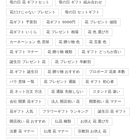
母の日 花 ギフトセット
母の日 ギフト 組み合わせ
花だけじゃない プレゼント
母の日 セットギフト
花ギフト 予算別
花ギフト 5000円
花 プレゼント 値段
花ギフト いくら
花 プレゼント 相場
花 色 選び方
カーネーション 色 意味
花 贈り物 色
花 言葉 色
花 ギフト マナー
花 贈り物 種類
花 ギフト どっちが良い
誕生日 プレゼント 花
花 プレゼント 年齢別
花 ギフト 誕生日
花 贈り物 おすすめ
プロポーズ 花束 本数
バラ 意味 一覧
花 プレゼント 通販
花 ギフト 初心者
花 ネット注文 方法
花 通販 失敗しない
スタンド花 違い
会社 開業 花ギフト
法人 開店祝い 花
開業祝い 花 マナー
花ギフト 人気
フラワーギフト ランキング
誕生日 花 ギフト
開店祝い 花 おすすめ
仏花 種類
お供え 花 選び方
法要 花 マナー
仏壇 花 マナー
宗教別 お供え 花