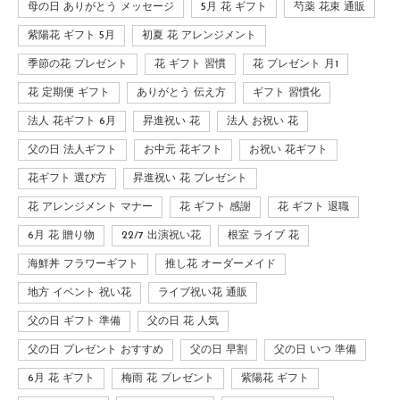
母の日 ありがとう メッセージ
5月 花 ギフト
芍薬 花束 通販
紫陽花 ギフト 5月
初夏 花 アレンジメント
季節の花 プレゼント
花 ギフト 習慣
花 プレゼント 月1
花 定期便 ギフト
ありがとう 伝え方
ギフト 習慣化
法人 花ギフト 6月
昇進祝い 花
法人 お祝い 花
父の日 法人ギフト
お中元 花ギフト
お祝い 花ギフト
花ギフト 選び方
昇進祝い 花 プレゼント
花 アレンジメント マナー
花 ギフト 感謝
花 ギフト 退職
6月 花 贈り物
22/7 出演祝い花
根室 ライブ 花
海鮮丼 フラワーギフト
推し花 オーダーメイド
地方 イベント 祝い花
ライブ祝い花 通販
父の日 ギフト 準備
父の日 花 人気
父の日 プレゼント おすすめ
父の日 早割
父の日 いつ 準備
6月 花 ギフト
梅雨 花 プレゼント
紫陽花 ギフト