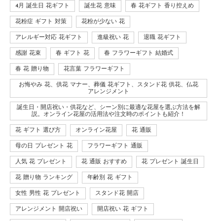
4月 誕生日 花ギフト
誕生花 意味
春 花ギフト 香り控えめ
花粉症 ギフト 対策
花粉が少ない 花
アレルギー対応 花ギフト
進級祝い 花
退職 花ギフト
感謝 花束
春 ギフト 花
春 フラワーギフト 結婚式
春 花 贈り物
花言葉 フラワーギフト
お悔やみ 花、供花 マナー、葬儀 花ギフト、スタンド花 供花、仏花
アレンジメント
誕生日・開店祝い・供花など、シーン別に最適な花屋を選ぶ方法を解
説。オンライン花屋の活用法や注文時のポイントも紹介！
花 ギフト 選び方
オンライン花屋
花 通販
母の日 プレゼント 花
フラワーギフト 通販
人気 花 プレゼント
花 通販 おすすめ
花 プレゼント 誕生日
花 贈り物 ランキング
年齢別 花 ギフト
女性 男性 花 プレゼント
スタンド花 開店
アレンジメント 開店祝い
開店祝い 花 ギフト