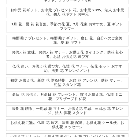
ギフト、フラワーギフト 6月
お中元 花ギフト、お中元 プレゼント 花、お中元 2025、法人 お中元
花、個人 花ギフト お中元
7月 花、夏 花 花言葉、季節の花 夏、7月 花束 おすすめ、夏 ギフト
フラワー
梅雨明け プレゼント、梅雨明け ギフト、癒し 花、自分へのご褒美
花、夏 花 ギフト
お供え花 意味、お供え花 マナー、お供え花 タイミング、供花 初心
者、お盆 お供え花 選び方
仏花 違い、お供え花 選び方、仏壇 花 マナー、仏花 セット おすす
め、法要 花 アレンジメント
初盆 お供え花、新盆 花 贈る時期、お盆 花 アレンジ、供花 マナー、
初盆 スタンド花
命日 花 お供え、月命日 花 プレゼント、自宅 お供え花、仏壇 ミニ
花、プリザーブド 仏花
法要 花 贈る、一周忌 花 マナー、お供え花 年忌、三回忌 花 アレン
ジ、法人 供花 スタンド
お供え花 宅配、仏壇 花 遠方、法事 花 配送、お供え花 クール便、お
供え花 メッセージ