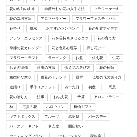
花の名前の由来
季節外れの花の入手方法
フラワーケーキ
花の栽培方法
アロマセラピー
フラワーフェスティバル
花祭り
風水
おすすめランキング
花の配置アイデア
フラワーエッセンス
花を長持ちさせるコツ
花の育て方
季節の花カレンダー
花と色彩心理学
押し花アー
フラワークラフト
ラッピング
お盆
供え花
供花
お盆の準備
供養の方法
供え花の選び方
花の種類
象徴的な意味
供花のトレンド
風習
仏壇の花の飾り方
盆踊り
手作りクラフト
四十九日
初盆
一周忌
花の贈り方
法事
お供え花
予算
アロマフラワー
秋
応援の花
ハロウィン
植物ギフト
ギフトボックス
フルーツ
感謝祭
バースデー
バースデーギフト
冬支度
開店祝い
ウェディングフラワー
デコレーション
秋彼岸