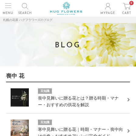
0
MENU
SEARCH
MYPAGE
CART
札幌の花屋 ハグフラワーズのブログ
BLOG
喪中 花
豆知識
喪中見舞いに贈る花とは？贈る時期・マナ
ー・おすすめの供花を解説
豆知識
寒中見舞いに贈る花｜時期・マナー・喪中向