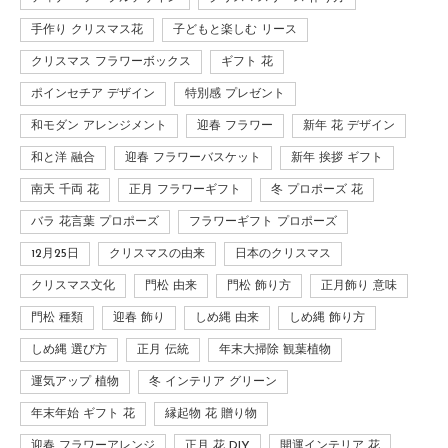
手作り クリスマス花
子どもと楽しむ リース
クリスマス フラワーボックス
ギフト 花
ポインセチア デザイン
特別感 プレゼント
和モダン アレンジメント
迎春 フラワー
新年 花 デザイン
和と洋 融合
迎春 フラワーバスケット
新年 挨拶 ギフト
南天 千両 花
正月 フラワーギフト
冬 プロポーズ 花
バラ 花言葉 プロポーズ
フラワーギフト プロポーズ
12月25日
クリスマスの由来
日本のクリスマス
クリスマス文化
門松 由来
門松 飾り方
正月飾り 意味
門松 種類
迎春 飾り
しめ縄 由来
しめ縄 飾り方
しめ縄 選び方
正月 伝統
年末大掃除 観葉植物
運気アップ 植物
冬 インテリア グリーン
年末年始 ギフト 花
縁起物 花 贈り物
迎春 フラワーアレンジ
正月 花 DIY
開運インテリア 花