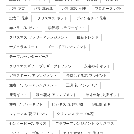
バラ 花束
バラ 花言葉
バラ 本数 意味
プロポーズ バラ
記念日 花束
クリスマス ギフト
ポインセチア 花束
赤バラ プレゼント
季節感 フラワーギフト
クリスマス フラワーアレンジメント
最新トレンド
ナチュラルリース
ゴールドアレンジメント
テーブルセンターピース
クリスマスギフト プリザーブドフラワー
永遠の花 ギフト
ガラスドーム アレンジメント
長持ちする花 プレゼント
迎春 フラワーアレンジメント
正月 花 インテリア
迎春ギフト
和の花材 アレンジメント
年末年始 挨拶 ギフト
迎春 フラワーギフト
ビジネス 花 贈り物
胡蝶蘭 正月
フォーマル 花 アレンジ
クリスマス テーブル花
センターピース 作り方
フラワーアレンジメント クリスマス
ディナー テーブルデザイン
クリスマスリース 作り方