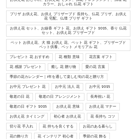
お供え花 おしゃれ、お供え花 モダン、仏花 アレンジメント、仏壇 花
カラー、おしゃれ 仏花 ギフト
プリザ お供え花、お供え プリザーブド 長持ち、仏花 プリザ、お供え
花 宅配、仏壇 プリザ ギフト
お供え花 セット、お線香 ギフト 花、お供え ギフト 2025、香り 仏花
セット、お供え花 プリザーブド
ペット お供え花、犬 猫 お供え 花、ペット 花 ギフト、プリザーブド
ペット供養、ペット メモリアル 花
プレゼント 花 おすすめ
花 種類 意味
花言葉 ギフト
花 感謝 プレゼント
癒し 花 贈り物
愛の花 言葉
季節の花カレンダー｜1年を通して楽しむ旬の花と贈り方
お中元 プレゼント 花
お中元 法人 花
お中元 2025
敬老の日 花
敬老の日 アレンジメント
長寿祝い 花
敬老の日 ギフト 2025
お供え花 意味
お供え花 マナー
お供え花 タイミング
初心者 お供え花
花 長持ち コツ
切り花 手入れ
花 持ちを良くする
お花のある暮らし
花の飾り方
花 インテリア 初心者
季節の花 飾る