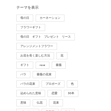
テーマ
を表示
母の日
カーネーション
フラワーギフト
母の日 ギフト プレゼント リース
アレンジメントフラワー
お花を長く楽しむ方法
花
ギフト
rose
薔薇
バラ
薔薇の花束
バラの花束
プロポーズ
色
込められた意味
恋愛
30本
意味
仏花
花束