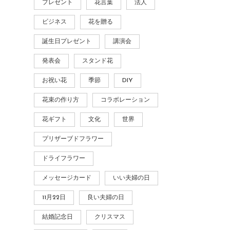
プレゼント
花言葉
法人
ビジネス
花を贈る
誕生日プレゼント
講演会
発表会
スタンド花
お祝い花
季節
DIY
花束の作り方
コラボレーション
花ギフト
文化
世界
プリザーブドフラワー
ドライフラワー
メッセージカード
いい夫婦の日
11月22日
良い夫婦の日
結婚記念日
クリスマス