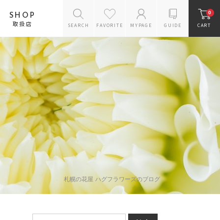
0
SHOP
取扱店
SEARCH
FAVORITE
MYPAGE
GUIDE
CART
花のスタイルから探す
バラのギフト
アレンジメント
花束
プリザーブドフラワー
ギフトセット
お供えギフトセット
リース
ドライフラワー
ラン鉢
花瓶
札幌の花屋 ハグフラワーズのブログ
雑貨・ケアグッズ
スタンドフラワー
オーダー商品