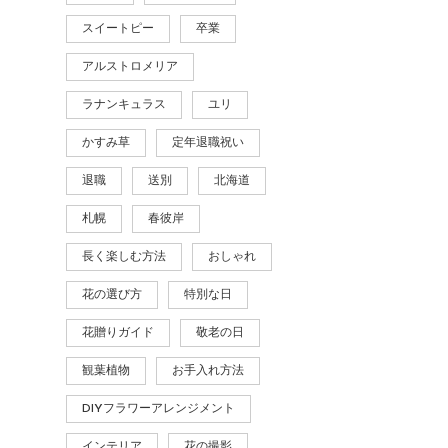
スイートピー
卒業
アルストロメリア
ラナンキュラス
ユリ
かすみ草
定年退職祝い
退職
送別
北海道
札幌
春彼岸
長く楽しむ方法
おしゃれ
花の選び方
特別な日
花贈りガイド
敬老の日
観葉植物
お手入れ方法
DIYフラワーアレンジメント
インテリア
花の撮影