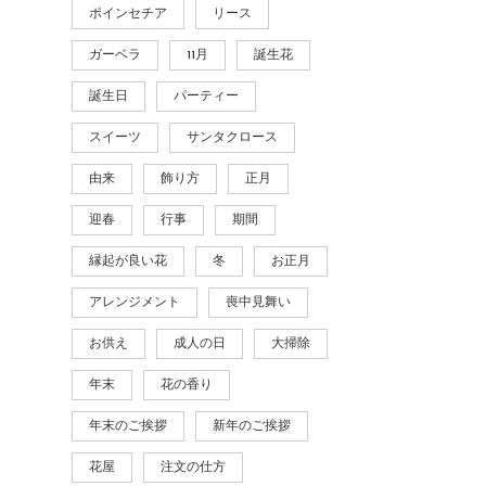
ポインセチア
リース
ガーベラ
11月
誕生花
誕生日
パーティー
スイーツ
サンタクロース
由来
飾り方
正月
迎春
行事
期間
縁起が良い花
冬
お正月
アレンジメント
喪中見舞い
お供え
成人の日
大掃除
年末
花の香り
年末のご挨拶
新年のご挨拶
花屋
注文の仕方