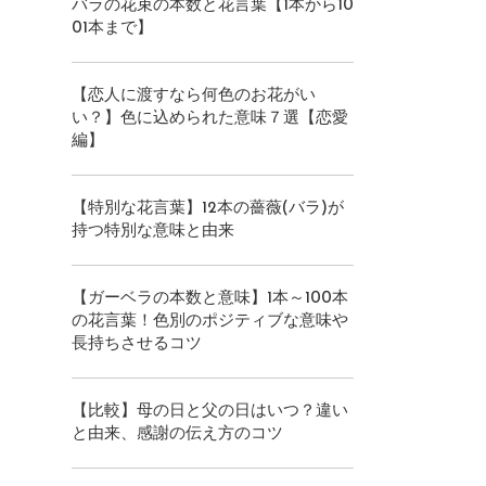
バラの花束の本数と花言葉【1本から10
01本まで】
【恋人に渡すなら何色のお花がい
い？】色に込められた意味７選【恋愛
編】
【特別な花言葉】12本の薔薇(バラ)が
持つ特別な意味と由来
【ガーベラの本数と意味】1本～100本
の花言葉！色別のポジティブな意味や
長持ちさせるコツ
【比較】母の日と父の日はいつ？違い
と由来、感謝の伝え方のコツ