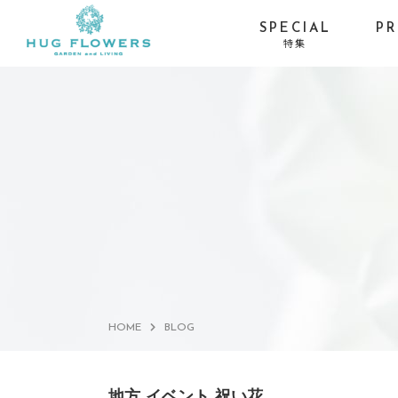
SPECIAL
P
特集
季節イベントから探す
お供え・喪中お見舞い-
お盆
お線香セット
お供え・喪中お見舞い-
ひまわり
仏具×花の特別コラボ
サマーギフト・残暑見
プロポーズ・バラ
舞い
HOME
BLOG
地方 イベント 祝い花