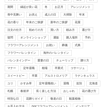
期間
縁起が良い花
冬
お正月
アレンジメント
喪中見舞い
お供え
成人の日
大掃除
年末
花の香り
年末のご挨拶
新年のご挨拶
花屋
注文の仕方
初めての方
買い方
頼み方
選び方
疑問
オンラインショップ
通販
購入場所
予約
フラワーアレンジメント
お祝い
葬儀
式典
フラワーバレンタイン
海外のバレンタイン
バレンタインデー
愛妻の日
チューリップ
贈り方
マナー
定年退職
相場
卒業式
コサージュ
スイートピー
卒業
アルストロメリア
ラナンキュラス
ユリ
かすみ草
定年退職祝い
退職
送別
北海道
札幌
春彼岸
長く楽しむ方法
おしゃれ
花の選び方
特別な日
花贈りガイド
敬老の日
観葉植物
お手入れ方法
DIYフラワーアレンジメント
インテリア