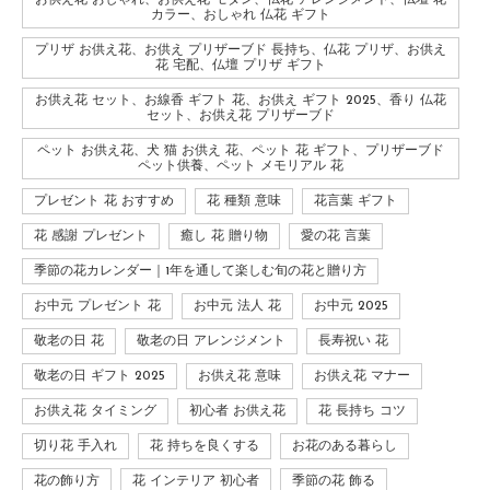
お供え花 おしゃれ、お供え花 モダン、仏花 アレンジメント、仏壇 花
カラー、おしゃれ 仏花 ギフト
プリザ お供え花、お供え プリザーブド 長持ち、仏花 プリザ、お供え
花 宅配、仏壇 プリザ ギフト
お供え花 セット、お線香 ギフト 花、お供え ギフト 2025、香り 仏花
セット、お供え花 プリザーブド
ペット お供え花、犬 猫 お供え 花、ペット 花 ギフト、プリザーブド
ペット供養、ペット メモリアル 花
プレゼント 花 おすすめ
花 種類 意味
花言葉 ギフト
花 感謝 プレゼント
癒し 花 贈り物
愛の花 言葉
季節の花カレンダー｜1年を通して楽しむ旬の花と贈り方
お中元 プレゼント 花
お中元 法人 花
お中元 2025
敬老の日 花
敬老の日 アレンジメント
長寿祝い 花
敬老の日 ギフト 2025
お供え花 意味
お供え花 マナー
お供え花 タイミング
初心者 お供え花
花 長持ち コツ
切り花 手入れ
花 持ちを良くする
お花のある暮らし
花の飾り方
花 インテリア 初心者
季節の花 飾る