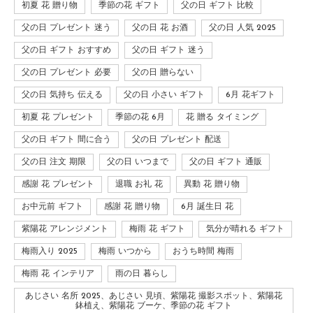
初夏 花 贈り物
季節の花 ギフト
父の日 ギフト 比較
父の日 プレゼント 迷う
父の日 花 お酒
父の日 人気 2025
父の日 ギフト おすすめ
父の日 ギフト 迷う
父の日 プレゼント 必要
父の日 贈らない
父の日 気持ち 伝える
父の日 小さい ギフト
6月 花ギフト
初夏 花 プレゼント
季節の花 6月
花 贈る タイミング
父の日 ギフト 間に合う
父の日 プレゼント 配送
父の日 注文 期限
父の日 いつまで
父の日 ギフト 通販
感謝 花 プレゼント
退職 お礼 花
異動 花 贈り物
お中元前 ギフト
感謝 花 贈り物
6月 誕生日 花
紫陽花 アレンジメント
梅雨 花 ギフト
気分が晴れる ギフト
梅雨入り 2025
梅雨 いつから
おうち時間 梅雨
梅雨 花 インテリア
雨の日 暮らし
あじさい 名所 2025、あじさい 見頃、紫陽花 撮影スポット、紫陽花
鉢植え、紫陽花 ブーケ、季節の花 ギフト