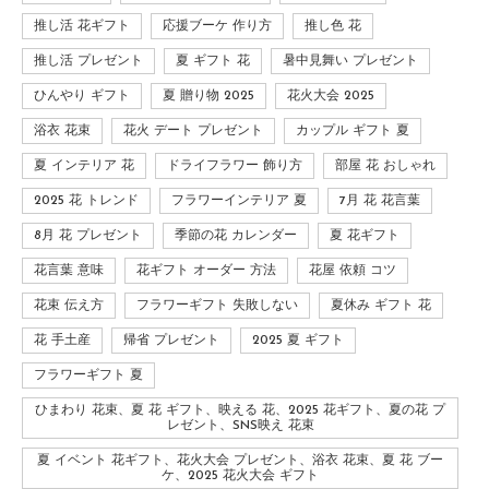
推し活 花ギフト
応援ブーケ 作り方
推し色 花
推し活 プレゼント
夏 ギフト 花
暑中見舞い プレゼント
ひんやり ギフト
夏 贈り物 2025
花火大会 2025
浴衣 花束
花火 デート プレゼント
カップル ギフト 夏
夏 インテリア 花
ドライフラワー 飾り方
部屋 花 おしゃれ
2025 花 トレンド
フラワーインテリア 夏
7月 花 花言葉
8月 花 プレゼント
季節の花 カレンダー
夏 花ギフト
花言葉 意味
花ギフト オーダー 方法
花屋 依頼 コツ
花束 伝え方
フラワーギフト 失敗しない
夏休み ギフト 花
花 手土産
帰省 プレゼント
2025 夏 ギフト
フラワーギフト 夏
ひまわり 花束、夏 花 ギフト、映える 花、2025 花ギフト、夏の花 プ
レゼント、SNS映え 花束
夏 イベント 花ギフト、花火大会 プレゼント、浴衣 花束、夏 花 ブー
ケ、2025 花火大会 ギフト