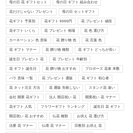
母の日 花 ギフトセット
母の日 ギフト 組み合わせ
花だけじゃない プレゼント
母の日 セットギフト
花ギフト 予算別
花ギフト 5000円
花 プレゼント 値段
花ギフト いくら
花 プレゼント 相場
花 色 選び方
カーネーション 色 意味
花 贈り物 色
花 言葉 色
花 ギフト マナー
花 贈り物 種類
花 ギフト どっちが良い
誕生日 プレゼント 花
花 プレゼント 年齢別
花 ギフト 誕生日
花 贈り物 おすすめ
プロポーズ 花束 本数
バラ 意味 一覧
花 プレゼント 通販
花 ギフト 初心者
花 ネット注文 方法
花 通販 失敗しない
スタンド花 違い
会社 開業 花ギフト
法人 開店祝い 花
開業祝い 花 マナー
花ギフト 人気
フラワーギフト ランキング
誕生日 花 ギフト
開店祝い 花 おすすめ
仏花 種類
お供え 花 選び方
法要 花 マナー
仏壇 花 マナー
宗教別 お供え 花