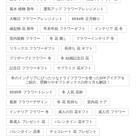
風水 植物 新年
運気アップ フラワーアレンジメント
大晦日 フラワーアレンジメント
2024年 正月飾り
縁起物 花 新年
年末年始 フラワーギフト
インテリア 花 冬
室内装飾 フラワー
冬 花 癒し
フラワーインテリア 冬
リラックス フラワーギフト
長持ち 花 ギフト
プリザーブドフラワー 冬
冬 結婚記念日 花
記念日 フラワーギフト
サプライズ 花ギフト
冬のインテリアにぴったりなドライフラワーを使ったDIYアイデアを
ご紹介。壁飾りやギフトボックスの作り方も解説！
2025年 フラワートレンド
冬 人気 花材
最新 フラワーデザイン
冬 花 長持ち
室内花 ケア
インテリア フラワー 冬
成人の日 花ギフト
成人式 フラワー
新成人 プレゼント 花
バレンタイン 花ギフト
バレンタイン 花束
チョコレート 花 プレゼント