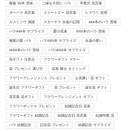
薔薇 30本 意味
ご縁を大切に バラ
卒業式 花言葉
ガーベラ 花言葉
スイートピー 花言葉
ヒマワリ 友情
カスミソウ 感謝
スターチス 永遠の記憶
999本のバラ 意味
バラ999本 サプライズ
愛の花束
1001本のバラ 意味
無限の愛 バラ
バラ1001本 サプライズ
永遠の誓い
1000本のバラ 意味
バラ1000本 サプライズ
花ギフト 注意点
フラワーギフト マナー
花 プレゼント 選び方
花束 贈る タイミング
フラワーアレンジメント プレゼント
お見舞い 花 ギフト
誕生日 フラワーギフト
花 プレゼント
誕生花 ギフト
花言葉 花ギフト
フラワーアレンジメント ギフト
フラワーボックス プレゼント
結婚記念日 花束
フラワーギフト 結婚記念
結婚記念日 花言葉
結婚年数 花
バラ 結婚記念
記念花 プレゼント
結婚記念 サプライズ