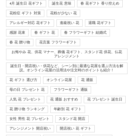
4月 誕生日 花ギフト
誕生花 意味
春 花ギフト 香り控えめ
花粉症 ギフト 対策
花粉が少ない 花
アレルギー対応 花ギフト
進級祝い 花
退職 花ギフト
感謝 花束
春 ギフト 花
春 フラワーギフト 結婚式
春 花 贈り物
花言葉 フラワーギフト
お悔やみ 花、供花 マナー、葬儀 花ギフト、スタンド花 供花、仏花
アレンジメント
誕生日・開店祝い・供花など、シーン別に最適な花屋を選ぶ方法を解
説。オンライン花屋の活用法や注文時のポイントも紹介！
花 ギフト 選び方
オンライン花屋
花 通販
母の日 プレゼント 花
フラワーギフト 通販
人気 花 プレゼント
花 通販 おすすめ
花 プレゼント 誕生日
花 贈り物 ランキング
年齢別 花 ギフト
女性 男性 花 プレゼント
スタンド花 開店
アレンジメント 開店祝い
開店祝い 花 ギフト