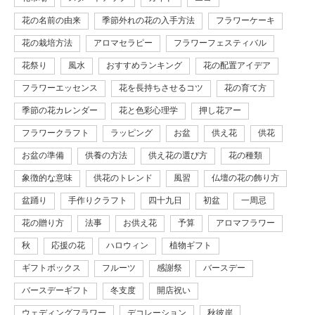
花の名前の由来
季節外れの花の入手方法
フラワーケーキ
花の栽培方法
アロマセラピー
フラワーフェスティバル
花祭り
風水
おすすめランキング
花の配置アイデア
フラワーエッセンス
花を長持ちさせるコツ
花の育て方
季節の花カレンダー
花と色彩心理学
押し花アー
フラワークラフト
ラッピング
お盆
供え花
供花
お盆の準備
供養の方法
供え花の選び方
花の種類
象徴的な意味
供花のトレンド
風習
仏壇の花の飾り方
盆踊り
手作りクラフト
四十九日
初盆
一周忌
花の贈り方
法事
お供え花
予算
アロマフラワー
秋
応援の花
ハロウィン
植物ギフト
ギフトボックス
フルーツ
感謝祭
バースデー
バースデーギフト
冬支度
開店祝い
ウェディングフラワー
デコレーション
秋彼岸