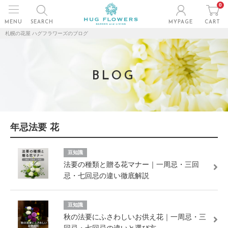
0
MENU
SEARCH
MYPAGE
CART
札幌の花屋 ハグフラワーズのブログ
BLOG
年忌法要 花
豆知識
法要の種類と贈る花マナー｜一周忌・三回
忌・七回忌の違い徹底解説
豆知識
秋の法要にふさわしいお供え花｜一周忌・三