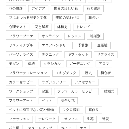
花の撮影
アイデア
世界の珍しい花
花と健康
花にまつわる歴史と文化
季節の変わり目
花占い
心理テスト
花と星座
鉢植え
トレンド
フラワーブーケ
オンライン
レッスン
地域別
サスティナブル
エコフレンドリー
予算別
遠距離
パーソナライズ
テクニック
ギフトセット
サプライズ
モダン
伝統
クラシカル
ガーデニング
アロマ
フラワーデコレーション
エキゾチック
歴史
初心者
カラーセラピー
ラグジュアリー
アクセサリー
ワークショップ
起源
フラワーカラーセラピー
結婚式
フラワーアート
ペット
安全な花
ペットに有害でない花や植物
マクロ撮影
庭作り
ファッション
テレワーク
オフィス
生花
造花
花市場
スタートアップ
ガイド
エコ