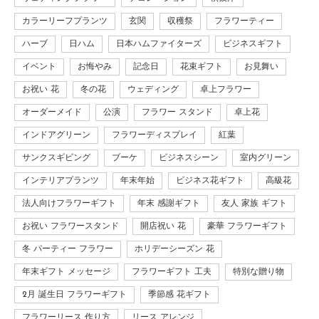
カラーリーフプランツ
玄関
収穫祭
フラワーティー
ハーブ
日ハム
日本ハムファイターズ
ビジネスギフト
イベント
お悔やみ
記念日
花束ギフト
お見舞い
お祝い 花
冬の花
ウェディング
卓上フラワー
オーダーメイド
公演
フラワー スタンド
卓上花
インドアグリーン
フラワーディスプレイ
紅葉
サンクスギビング
ブーケ
ビジネスシーン
室内グリーン
インテリアプランツ
年末年始
ビジネス花ギフト
高級花
法人向けフラワーギフト
年末 感謝ギフト
友人 家族 ギフト
お祝い フラワースタンド
開店祝い 花
豪華 フラワーギフト
冬 パーティー フラワー
ホリデーシーズン 花
年末ギフト メッセージ
フラワーギフト 工夫
特別な贈り物
2月 誕生日 フラワーギフト
季節感 花ギフト
フラワーリース 作り方
リース アレンジ