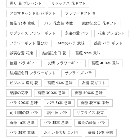
香り 花 プレゼント
リラックス 花ギフト
アロマキャンドル 花ギフト
フラワーギフト 春
薔薇 29本 意味
バラ 花言葉 本数
結婚記念日 花ギフト
サプライズ フラワーギフト
永遠の愛 バラ
花束 プレゼント
フラワーギフト 選び方
34本のバラ 意味
感謝 バラ ギフト
誠実な愛 花束
結婚記念日 花
薔薇 27本 意味
信頼 バラ ギフト
友情 フラワーギフト
薔薇 400本 意味
結婚記念日 フラワーギフト
サプライズ バラ
ビジネス 送別 花
薔薇 23本 意味
友情 花ギフト
感謝の花束
薔薇 300本 意味
薔薇 500本 意味
バラ 200本 意味
バラ 31本 意味
薔薇 花言葉 本数
1か月間の愛 バラ
誕生日 バラ
サプライズ 花束
薔薇 111本 意味
バラ 35本 意味
最高の愛情 バラ
バラ 32本 意味
お互いを大切に バラ
薔薇 39本 意味