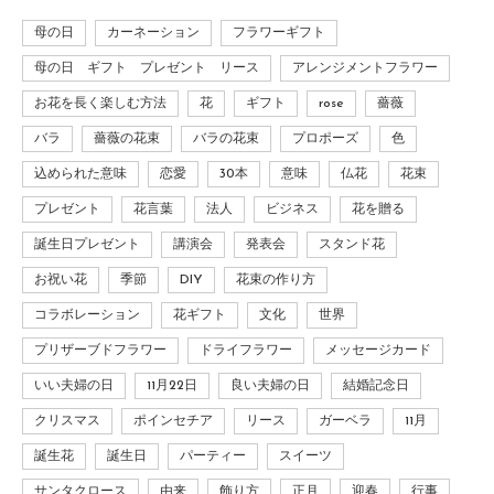
母の日
カーネーション
フラワーギフト
母の日 ギフト プレゼント リース
アレンジメントフラワー
お花を長く楽しむ方法
花
ギフト
rose
薔薇
バラ
薔薇の花束
バラの花束
プロポーズ
色
込められた意味
恋愛
30本
意味
仏花
花束
プレゼント
花言葉
法人
ビジネス
花を贈る
誕生日プレゼント
講演会
発表会
スタンド花
お祝い花
季節
DIY
花束の作り方
コラボレーション
花ギフト
文化
世界
プリザーブドフラワー
ドライフラワー
メッセージカード
いい夫婦の日
11月22日
良い夫婦の日
結婚記念日
クリスマス
ポインセチア
リース
ガーベラ
11月
誕生花
誕生日
パーティー
スイーツ
サンタクロース
由来
飾り方
正月
迎春
行事