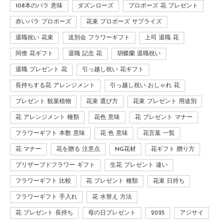
108本のバラ 意味
ダズンローズ
プロポーズ 花 プレゼント
赤いバラ プロポーズ
花束 プロポーズ サプライズ
退職祝い 花束
送別会 フラワーギフト
上司 退職 花
同僚 花ギフト
退職 記念 花
胡蝶蘭 退職祝い
退職 プレゼント 花
引っ越し祝い 花ギフト
長持ちする花 アレンジメント
引っ越し祝い おしゃれ 花
プレゼント 観葉植物
花束 選び方
花束 プレゼント 用途別
花 アレンジメント 種類
花色 意味
花 プレゼント マナー
フラワーギフト 本数 意味
花 色 意味
花言葉 一覧
花 マナー
花を贈る 注意点
NG花材
花ギフト 贈り方
プリザーブドフラワー ギフト
生花 プレゼント 違い
フラワーギフト 比較
花 プレゼント 種類
花束 日持ち
フラワーギフト 手入れ
花 水替え 方法
花 プレゼント 長持ち
母の日プレゼント
2025
アジサイ