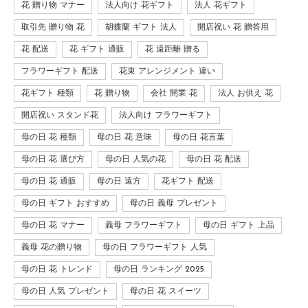
花 贈り物 マナー
法人向け 花ギフト
法人 花ギフト
取引先 贈り物 花
胡蝶蘭 ギフト 法人
開店祝い 花 贈答用
花 配送
花 ギフト 通販
花 遠距離 贈る
フラワーギフト 配送
花束 アレンジメント 違い
花ギフト 種類
花 贈り物
会社 開業 花
法人 お供え 花
開店祝い スタンド花
法人向け フラワーギフト
母の日 花 種類
母の日 花 意味
母の日 花言葉
母の日 花 選び方
母の日 人気の花
母の日 花 配送
母の日 花 通販
母の日 遠方
花ギフト 配送
母の日 ギフト おすすめ
母の日 義母 プレゼント
母の日 花 マナー
義母 フラワーギフト
母の日 ギフト 上品
義母 花の贈り物
母の日 フラワーギフト 人気
母の日 花 トレンド
母の日 ランキング 2025
母の日 人気 プレゼント
母の日 花 スイーツ