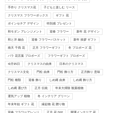
手作り クリスマス花
子どもと楽しむ リース
クリスマス フラワーボックス
ギフト 花
ポインセチア デザイン
特別感 プレゼント
和モダン アレンジメント
迎春 フラワー
新年 花 デザイン
和と洋 融合
迎春 フラワーバスケット
新年 挨拶 ギフト
南天 千両 花
正月 フラワーギフト
冬 プロポーズ 花
バラ 花言葉 プロポーズ
フラワーギフト プロポーズ
12月25日
クリスマスの由来
日本のクリスマス
クリスマス文化
門松 由来
門松 飾り方
正月飾り 意味
門松 種類
迎春 飾り
しめ縄 由来
しめ縄 飾り方
しめ縄 選び方
正月 伝統
年末大掃除 観葉植物
運気アップ 植物
冬 インテリア グリーン
年末年始 ギフト 花
縁起物 花 贈り物
迎春 フラワーアレンジ
正月 花 DIY
開運インテリア 花