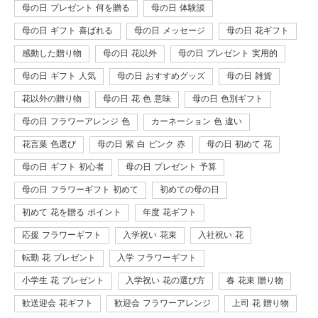
母の日 プレゼント 何を贈る
母の日 体験談
母の日 ギフト 喜ばれる
母の日 メッセージ
母の日 花ギフト
感動した贈り物
母の日 花以外
母の日 プレゼント 実用的
母の日 ギフト 人気
母の日 おすすめグッズ
母の日 雑貨
花以外の贈り物
母の日 花 色 意味
母の日 色別ギフト
母の日 フラワーアレンジ 色
カーネーション 色 違い
花言葉 色選び
母の日 紫 白 ピンク 赤
母の日 初めて 花
母の日 ギフト 初心者
母の日 プレゼント 予算
母の日 フラワーギフト 初めて
初めての母の日
初めて 花を贈る ポイント
年度 花ギフト
応援 フラワーギフト
入学祝い 花束
入社祝い 花
転勤 花 プレゼント
入学 フラワーギフト
小学生 花 プレゼント
入学祝い 花の選び方
春 花束 贈り物
歓送迎会 花ギフト
歓迎会 フラワーアレンジ
上司 花 贈り物