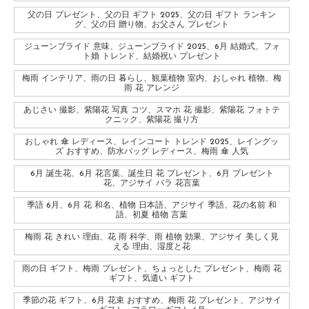
父の日 プレゼント、父の日 ギフト 2025、父の日 ギフト ランキン
グ、父の日 贈り物、お父さん プレゼント
ジューンブライド 意味、ジューンブライド 2025、6月 結婚式、フォ
ト婚 トレンド、結婚祝い プレゼント
梅雨 インテリア、雨の日 暮らし、観葉植物 室内、おしゃれ 植物、梅
雨 花 アレンジ
あじさい 撮影、紫陽花 写真 コツ、スマホ 花 撮影、紫陽花 フォトテ
クニック、紫陽花 撮り方
おしゃれ 傘 レディース、レインコート トレンド 2025、レイングッ
ズ おすすめ、防水バッグ レディース、梅雨 傘 人気
6月 誕生花、6月 花言葉、誕生日 花 プレゼント、6月 プレゼント
花、アジサイ バラ 花言葉
季語 6月、6月 花 和名、植物 日本語、アジサイ 季語、花の名前 和
語、初夏 植物 言葉
梅雨 花 きれい 理由、花 雨 科学、雨 植物 効果、アジサイ 美しく見
える 理由、湿度と花
雨の日 ギフト、梅雨 プレゼント、ちょっとした プレゼント、梅雨 花
ギフト、気遣い ギフト
季節の花 ギフト、6月 花束 おすすめ、梅雨 花 プレゼント、アジサイ