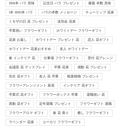
300本 バラ 意味
記念日 バラ プレゼント
薔薇 本数 意味
1本 1001本 バラ
バラの本数 メッセージ
チューリップ 花束
ミモザの日 花 プレゼント
送別会 花束
卒業祝い フラワーギフト
ホワイトデー フラワーギフト
花束 お返し
ホワイトデー プレゼント 花
恋人 花ギフト
ホワイトデー 花束おすすめ
友人 ホワイトデー
春 インテリア 花
仕事場 フラワーギフト
受付 花アレンジ
会議室 花 ディスプレイ
卒業 花束
感動 花 プレゼント
先生 花ギフト
友人 花 卒業
観葉植物 プレゼント
フラワーアレンジメント 新居
インテリア 花ギフト
卒業式 花ギフト
フラワーボックス 卒業
退職祝い 花
異動 花ギフト
定年退職 プレゼント
フラワーギフト 退職
フラワーアロマ ギフト
春 花 香り
癒し フラワーギフト
ラベンダー 花束
ユーカリ フラワーギフト