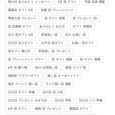
母の日 ありがとう メッセージ
5月 花 ギフト
芍薬 花束 通販
紫陽花 ギフト 5月
初夏 花 アレンジメント
季節の花 プレゼント
花 ギフト 習慣
花 プレゼント 月1
花 定期便 ギフト
ありがとう 伝え方
ギフト 習慣化
法人 花ギフト 6月
昇進祝い 花
法人 お祝い 花
父の日 法人ギフト
お中元 花ギフト
お祝い 花ギフト
花ギフト 選び方
昇進祝い 花 プレゼント
花 アレンジメント マナー
花 ギフト 感謝
花 ギフト 退職
6月 花 贈り物
22/7 出演祝い花
根室 ライブ 花
海鮮丼 フラワーギフト
推し花 オーダーメイド
地方 イベント 祝い花
ライブ祝い花 通販
父の日 ギフト 準備
父の日 花 人気
父の日 プレゼント おすすめ
父の日 早割
父の日 いつ 準備
6月 花 ギフト
梅雨 花 プレゼント
紫陽花 ギフト