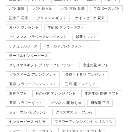
バラ 花束
バラ 花言葉
バラ 本数 意味
プロポーズ バラ
記念日 花束
クリスマス ギフト
ポインセチア 花束
赤バラ プレゼント
季節感 フラワーギフト
クリスマス フラワーアレンジメント
最新トレンド
ナチュラルリース
ゴールドアレンジメント
テーブルセンターピース
クリスマスギフト プリザーブドフラワー
永遠の花 ギフト
ガラスドーム アレンジメント
長持ちする花 プレゼント
迎春 フラワーアレンジメント
正月 花 インテリア
迎春ギフト
和の花材 アレンジメント
年末年始 挨拶 ギフト
迎春 フラワーギフト
ビジネス 花 贈り物
胡蝶蘭 正月
フォーマル 花 アレンジ
クリスマス テーブル花
センターピース 作り方
フラワーアレンジメント クリスマス
ディナー テーブルデザイン
クリスマスリース 作り方