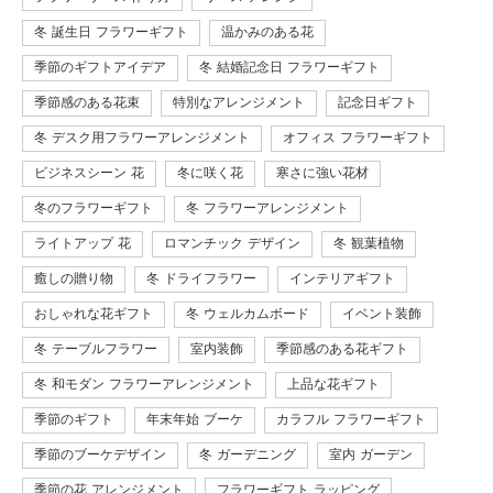
冬 誕生日 フラワーギフト
温かみのある花
季節のギフトアイデア
冬 結婚記念日 フラワーギフト
季節感のある花束
特別なアレンジメント
記念日ギフト
冬 デスク用フラワーアレンジメント
オフィス フラワーギフト
ビジネスシーン 花
冬に咲く花
寒さに強い花材
冬のフラワーギフト
冬 フラワーアレンジメント
ライトアップ 花
ロマンチック デザイン
冬 観葉植物
癒しの贈り物
冬 ドライフラワー
インテリアギフト
おしゃれな花ギフト
冬 ウェルカムボード
イベント装飾
冬 テーブルフラワー
室内装飾
季節感のある花ギフト
冬 和モダン フラワーアレンジメント
上品な花ギフト
季節のギフト
年末年始 ブーケ
カラフル フラワーギフト
季節のブーケデザイン
冬 ガーデニング
室内 ガーデン
季節の花 アレンジメント
フラワーギフト ラッピング