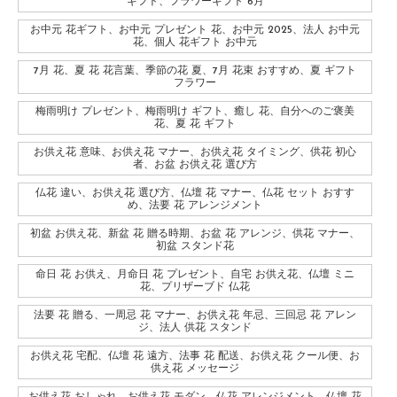
ギフト、フラワーギフト 6月
お中元 花ギフト、お中元 プレゼント 花、お中元 2025、法人 お中元
花、個人 花ギフト お中元
7月 花、夏 花 花言葉、季節の花 夏、7月 花束 おすすめ、夏 ギフト
フラワー
梅雨明け プレゼント、梅雨明け ギフト、癒し 花、自分へのご褒美
花、夏 花 ギフト
お供え花 意味、お供え花 マナー、お供え花 タイミング、供花 初心
者、お盆 お供え花 選び方
仏花 違い、お供え花 選び方、仏壇 花 マナー、仏花 セット おすす
め、法要 花 アレンジメント
初盆 お供え花、新盆 花 贈る時期、お盆 花 アレンジ、供花 マナー、
初盆 スタンド花
命日 花 お供え、月命日 花 プレゼント、自宅 お供え花、仏壇 ミニ
花、プリザーブド 仏花
法要 花 贈る、一周忌 花 マナー、お供え花 年忌、三回忌 花 アレン
ジ、法人 供花 スタンド
お供え花 宅配、仏壇 花 遠方、法事 花 配送、お供え花 クール便、お
供え花 メッセージ