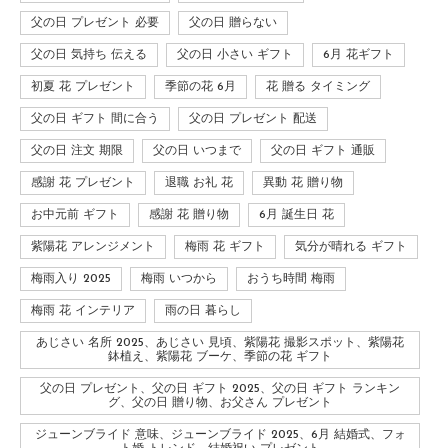
父の日 プレゼント 必要
父の日 贈らない
父の日 気持ち 伝える
父の日 小さい ギフト
6月 花ギフト
初夏 花 プレゼント
季節の花 6月
花 贈る タイミング
父の日 ギフト 間に合う
父の日 プレゼント 配送
父の日 注文 期限
父の日 いつまで
父の日 ギフト 通販
感謝 花 プレゼント
退職 お礼 花
異動 花 贈り物
お中元前 ギフト
感謝 花 贈り物
6月 誕生日 花
紫陽花 アレンジメント
梅雨 花 ギフト
気分が晴れる ギフト
梅雨入り 2025
梅雨 いつから
おうち時間 梅雨
梅雨 花 インテリア
雨の日 暮らし
あじさい 名所 2025、あじさい 見頃、紫陽花 撮影スポット、紫陽花
鉢植え、紫陽花 ブーケ、季節の花 ギフト
父の日 プレゼント、父の日 ギフト 2025、父の日 ギフト ランキン
グ、父の日 贈り物、お父さん プレゼント
ジューンブライド 意味、ジューンブライド 2025、6月 結婚式、フォ