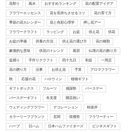
花祭り
風水
おすすめランキング
花の配置アイデア
フラワーエッセンス
花を長持ちさせるコツ
花の育て方
季節の花カレンダー
花と色彩心理学
押し花アー
フラワークラフト
ラッピング
お盆
供え花
供花
お盆の準備
供養の方法
供え花の選び方
花の種類
象徴的な意味
供花のトレンド
風習
仏壇の花の飾り方
盆踊り
手作りクラフト
四十九日
初盆
一周忌
花の贈り方
法事
お供え花
予算
アロマフラワー
秋
応援の花
ハロウィン
植物ギフト
ギフトボックス
フルーツ
感謝祭
バースデー
バースデーギフト
冬支度
開店祝い
ウェディングフラワー
デコレーション
秋彼岸
カラーリーフプランツ
玄関
収穫祭
フラワーティー
ハーブ
日ハム
日本ハムファイターズ
ビジネスギフト