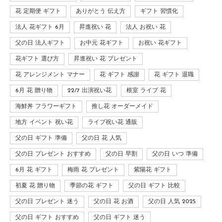
花 定期便 ギフト
ありがとう 伝え方
ギフト 習慣化
法人 花ギフト 6月
昇進祝い 花
法人 お祝い 花
父の日 法人ギフト
お中元 花ギフト
お祝い 花ギフト
花ギフト 選び方
昇進祝い 花 プレゼント
花 アレンジメント マナー
花 ギフト 感謝
花 ギフト 退職
6月 花 贈り物
22/7 出演祝い花
根室 ライブ 花
海鮮丼 フラワーギフト
推し花 オーダーメイド
地方 イベント 祝い花
ライブ祝い花 通販
父の日 ギフト 準備
父の日 花 人気
父の日 プレゼント おすすめ
父の日 早割
父の日 いつ 準備
6月 花 ギフト
梅雨 花 プレゼント
紫陽花 ギフト
初夏 花 贈り物
季節の花 ギフト
父の日 ギフト 比較
父の日 プレゼント 迷う
父の日 花 お酒
父の日 人気 2025
父の日 ギフト おすすめ
父の日 ギフト 迷う