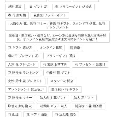
感謝 花束
春 ギフト 花
春 フラワーギフト 結婚式
春 花 贈り物
花言葉 フラワーギフト
お悔やみ 花、供花 マナー、葬儀 花ギフト、スタンド花 供花、仏花
アレンジメント
誕生日・開店祝い・供花など、シーン別に最適な花屋を選ぶ方法を解
説。オンライン花屋の活用法や注文時のポイントも紹介！
花 ギフト 選び方
オンライン花屋
花 通販
母の日 プレゼント 花
フラワーギフト 通販
人気 花 プレゼント
花 通販 おすすめ
花 プレゼント 誕生日
花 贈り物 ランキング
年齢別 花 ギフト
女性 男性 花 プレゼント
スタンド花 開店
アレンジメント 開店祝い
開店祝い 花 ギフト
花 贈り物 マナー
法人向け 花ギフト
法人 花ギフト
取引先 贈り物 花
胡蝶蘭 ギフト 法人
開店祝い 花 贈答用
花 配送
花 ギフト 通販
花 遠距離 贈る