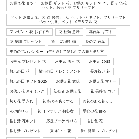
お供え花 セット、お線香 ギフト 花、お供え ギフト 2025、香り 仏花
セット、お供え花 プリザーブド
ペット お供え花、犬 猫 お供え 花、ペット 花 ギフト、プリザーブド
ペット供養、ペット メモリアル 花
プレゼント 花 おすすめ
花 種類 意味
花言葉 ギフト
花 感謝 プレゼント
癒し 花 贈り物
愛の花 言葉
季節の花カレンダー｜1年を通して楽しむ旬の花と贈り方
お中元 プレゼント 花
お中元 法人 花
お中元 2025
敬老の日 花
敬老の日 アレンジメント
長寿祝い 花
敬老の日 ギフト 2025
お供え花 意味
お供え花 マナー
お供え花 タイミング
初心者 お供え花
花 長持ち コツ
切り花 手入れ
花 持ちを良くする
お花のある暮らし
花の飾り方
花 インテリア 初心者
季節の花 飾る
推し活 花ギフト
応援ブーケ 作り方
推し色 花
推し活 プレゼント
夏 ギフト 花
暑中見舞い プレゼント