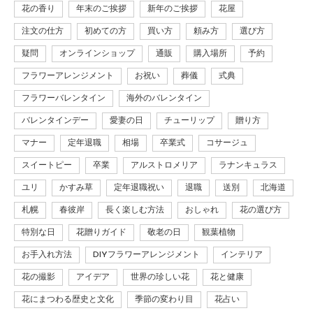
花の香り
年末のご挨拶
新年のご挨拶
花屋
注文の仕方
初めての方
買い方
頼み方
選び方
疑問
オンラインショップ
通販
購入場所
予約
フラワーアレンジメント
お祝い
葬儀
式典
フラワーバレンタイン
海外のバレンタイン
バレンタインデー
愛妻の日
チューリップ
贈り方
マナー
定年退職
相場
卒業式
コサージュ
スイートピー
卒業
アルストロメリア
ラナンキュラス
ユリ
かすみ草
定年退職祝い
退職
送別
北海道
札幌
春彼岸
長く楽しむ方法
おしゃれ
花の選び方
特別な日
花贈りガイド
敬老の日
観葉植物
お手入れ方法
DIYフラワーアレンジメント
インテリア
花の撮影
アイデア
世界の珍しい花
花と健康
花にまつわる歴史と文化
季節の変わり目
花占い