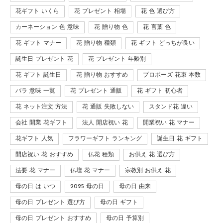
花ギフト いくら
花 プレゼント 相場
花 色 選び方
カーネーション 色 意味
花 贈り物 色
花 言葉 色
花 ギフト マナー
花 贈り物 種類
花 ギフト どっちが良い
誕生日 プレゼント 花
花 プレゼント 年齢別
花 ギフト 誕生日
花 贈り物 おすすめ
プロポーズ 花束 本数
バラ 意味 一覧
花 プレゼント 通販
花 ギフト 初心者
花 ネット注文 方法
花 通販 失敗しない
スタンド花 違い
会社 開業 花ギフト
法人 開店祝い 花
開業祝い 花 マナー
花ギフト 人気
フラワーギフト ランキング
誕生日 花 ギフト
開店祝い 花 おすすめ
仏花 種類
お供え 花 選び方
法要 花 マナー
仏壇 花 マナー
宗教別 お供え 花
母の日 は いつ
2025 母の日
母の日 由来
母の日 プレゼント 選び方
母の日 ギフト
母の日 プレゼント おすすめ
母の日 予算別