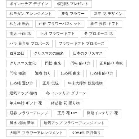
ポインセチア デザイン
特別感 プレゼント
和モダン アレンジメント
迎春 フラワー
新年 花 デザイン
和と洋 融合
迎春 フラワーバスケット
新年 挨拶 ギフト
南天 千両 花
正月 フラワーギフト
冬 プロポーズ 花
バラ 花言葉 プロポーズ
フラワーギフト プロポーズ
12月25日
クリスマスの由来
日本のクリスマス
クリスマス文化
門松 由来
門松 飾り方
正月飾り 意味
門松 種類
迎春 飾り
しめ縄 由来
しめ縄 飾り方
しめ縄 選び方
正月 伝統
年末大掃除 観葉植物
運気アップ 植物
冬 インテリア グリーン
年末年始 ギフト 花
縁起物 花 贈り物
迎春 フラワーアレンジ
正月 花 DIY
開運インテリア 花
風水 植物 新年
運気アップ フラワーアレンジメント
大晦日 フラワーアレンジメント
2024年 正月飾り