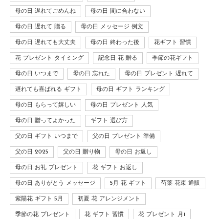
母の日 遅れてごめんね
母の日 間に合わない
母の日 遅れて 贈る
母の日 メッセージ 例文
母の日 遅れても大丈夫
母の日 終わった後
花ギフト 習慣
花 プレゼント タイミング
記念日 花 贈る
季節の花ギフト
母の日 いつまで
母の日 忘れた
母の日 プレゼント 遅れて
遅れても喜ばれる ギフト
母の日 ギフト ランキング
母の日 もらって嬉しい
母の日 プレゼント 人気
母の日 贈ってよかった
ギフト 選び方
父の日 ギフト いつまで
父の日 プレゼント 準備
父の日 2025
父の日 贈り物
母の日 お返し
母の日 お礼 プレゼント
花 ギフト お返し
母の日 ありがとう メッセージ
5月 花 ギフト
芍薬 花束 通販
紫陽花 ギフト 5月
初夏 花 アレンジメント
季節の花 プレゼント
花 ギフト 習慣
花 プレゼント 月1