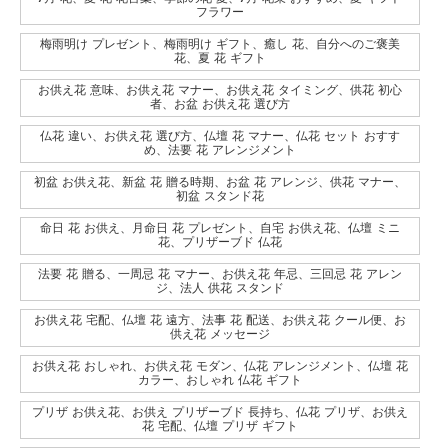
フラワー
梅雨明け プレゼント、梅雨明け ギフト、癒し 花、自分へのご褒美
花、夏 花 ギフト
お供え花 意味、お供え花 マナー、お供え花 タイミング、供花 初心
者、お盆 お供え花 選び方
仏花 違い、お供え花 選び方、仏壇 花 マナー、仏花 セット おすす
め、法要 花 アレンジメント
初盆 お供え花、新盆 花 贈る時期、お盆 花 アレンジ、供花 マナー、
初盆 スタンド花
命日 花 お供え、月命日 花 プレゼント、自宅 お供え花、仏壇 ミニ
花、プリザーブド 仏花
法要 花 贈る、一周忌 花 マナー、お供え花 年忌、三回忌 花 アレン
ジ、法人 供花 スタンド
お供え花 宅配、仏壇 花 遠方、法事 花 配送、お供え花 クール便、お
供え花 メッセージ
お供え花 おしゃれ、お供え花 モダン、仏花 アレンジメント、仏壇 花
カラー、おしゃれ 仏花 ギフト
プリザ お供え花、お供え プリザーブド 長持ち、仏花 プリザ、お供え
花 宅配、仏壇 プリザ ギフト