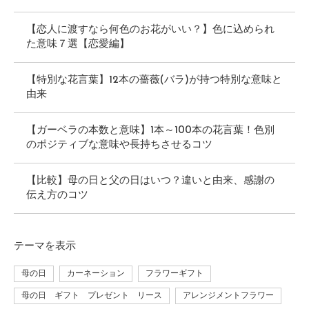
【恋人に渡すなら何色のお花がいい？】色に込められ
た意味７選【恋愛編】
【特別な花言葉】12本の薔薇(バラ)が持つ特別な意味と
由来
【ガーベラの本数と意味】1本～100本の花言葉！色別
のポジティブな意味や長持ちさせるコツ
【比較】母の日と父の日はいつ？違いと由来、感謝の
伝え方のコツ
テーマ
を表示
母の日
カーネーション
フラワーギフト
母の日 ギフト プレゼント リース
アレンジメントフラワー