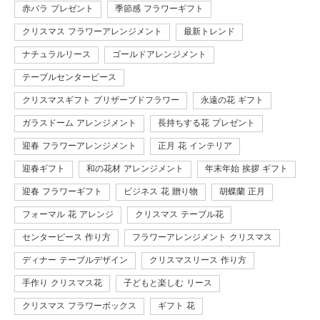
赤バラ プレゼント
季節感 フラワーギフト
クリスマス フラワーアレンジメント
最新トレンド
ナチュラルリース
ゴールドアレンジメント
テーブルセンターピース
クリスマスギフト プリザーブドフラワー
永遠の花 ギフト
ガラスドーム アレンジメント
長持ちする花 プレゼント
迎春 フラワーアレンジメント
正月 花 インテリア
迎春ギフト
和の花材 アレンジメント
年末年始 挨拶 ギフト
迎春 フラワーギフト
ビジネス 花 贈り物
胡蝶蘭 正月
フォーマル 花 アレンジ
クリスマス テーブル花
センターピース 作り方
フラワーアレンジメント クリスマス
ディナー テーブルデザイン
クリスマスリース 作り方
手作り クリスマス花
子どもと楽しむ リース
クリスマス フラワーボックス
ギフト 花