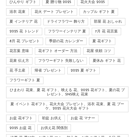
ひんやり ギフト
夏 贈り物 2025
花火大会 2025
浴衣 花束
花火 デート プレゼント
カップル ギフト 夏
夏 インテリア 花
ドライフラワー 飾り方
部屋 花 おしゃれ
2025 花 トレンド
フラワーインテリア 夏
7月 花 花言葉
8月 花 プレゼント
季節の花 カレンダー
夏 花ギフト
花言葉 意味
花ギフト オーダー 方法
花屋 依頼 コツ
花束 伝え方
フラワーギフト 失敗しない
夏休み ギフト 花
花 手土産
帰省 プレゼント
2025 夏 ギフト
フラワーギフト 夏
ひまわり 花束、夏 花 ギフト、映える 花、2025 花ギフト、夏の花 プ
レゼント、SNS映え 花束
夏 イベント 花ギフト、花火大会 プレゼント、浴衣 花束、夏 花 ブー
ケ、2025 花火大会 ギフト
お盆 花ギフト
初盆 お供え
お盆 花 マナー
2025 お盆 花
お供え花 関係別