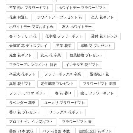
卒業祝い フラワーギフト
ホワイトデー フラワーギフト
花束 お返し
ホワイトデー プレゼント 花
恋人 花ギフト
ホワイトデー 花束おすすめ
友人 ホワイトデー
春 インテリア 花
仕事場 フラワーギフト
受付 花アレンジ
会議室 花 ディスプレイ
卒業 花束
感動 花 プレゼント
先生 花ギフト
友人 花 卒業
観葉植物 プレゼント
フラワーアレンジメント 新居
インテリア 花ギフト
卒業式 花ギフト
フラワーボックス 卒業
退職祝い 花
異動 花ギフト
定年退職 プレゼント
フラワーギフト 退職
フラワーアロマ ギフト
春 花 香り
癒し フラワーギフト
ラベンダー 花束
ユーカリ フラワーギフト
香り 花 プレゼント
リラックス 花ギフト
アロマキャンドル 花ギフト
フラワーギフト 春
薔薇 29本 意味
バラ 花言葉 本数
結婚記念日 花ギフト