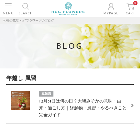
0
MENU
SEARCH
MYPAGE
CART
札幌の花屋 ハグフラワーズのブログ
BLOG
年越し 風習
豆知識
12月31日は何の日？大晦みそかの意味・由
来・過ごし方｜縁起物・風習・やるべきこと
完全ガイド