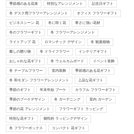
季節感のある花束
特別なアレンジメント
記念日ギフト
冬 デスク用フラワーアレンジメント
オフィス フラワーギフト
ビジネスシーン 花
冬に咲く花
寒さに強い花材
冬のフラワーギフト
冬 フラワーアレンジメント
ライトアップ 花
ロマンチック デザイン
冬 観葉植物
癒しの贈り物
冬 ドライフラワー
インテリアギフト
おしゃれな花ギフト
冬 ウェルカムボード
イベント装飾
冬 テーブルフラワー
室内装飾
季節感のある花ギフト
冬 和モダン フラワーアレンジメント
上品な花ギフト
季節のギフト
年末年始 ブーケ
カラフル フラワーギフト
季節のブーケデザイン
冬 ガーデニング
室内 ガーデン
季節の花 アレンジメント
フラワーギフト ラッピング
特別な花ギフト
個性的 ラッピングデザイン
冬 フラワーボックス
コンパクト 花ギフト