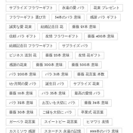
サプライズ フラワーギフト
永遠の愛 バラ
花束 プレゼント
フラワーギフト 選び方
34本のバラ 意味
感謝 バラ ギフト
誠実な愛 花束
結婚記念日 花
薔薇 27本 意味
信頼 バラ ギフト
友情 フラワーギフト
薔薇 400本 意味
結婚記念日 フラワーギフト
サプライズ バラ
ビジネス 送別 花
薔薇 23本 意味
友情 花ギフト
感謝の花束
薔薇 300本 意味
薔薇 500本 意味
バラ 200本 意味
バラ 31本 意味
薔薇 花言葉 本数
1か月間の愛 バラ
誕生日 バラ
サプライズ 花束
薔薇 111本 意味
バラ 35本 意味
最高の愛情 バラ
バラ 32本 意味
お互いを大切に バラ
薔薇 39本 意味
薔薇 30本 意味
ご縁を大切に バラ
卒業式 花言葉
ガーベラ 花言葉
スイートピー 花言葉
ヒマワリ 友情
カスミソウ 感謝
スターチス 永遠の記憶
999本のバラ 意味