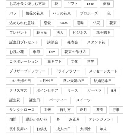
お花を長く楽しむ方法
花
ギフト
rose
薔薇
バラ
薔薇の花束
バラの花束
プロポーズ
色
込められた意味
恋愛
30本
意味
仏花
花束
プレゼント
花言葉
法人
ビジネス
花を贈る
誕生日プレゼント
講演会
発表会
スタンド花
お祝い花
季節
DIY
花束の作り方
コラボレーション
花ギフト
文化
世界
プリザーブドフラワー
ドライフラワー
メッセージカード
いい夫婦の日
11月22日
良い夫婦の日
結婚記念日
クリスマス
ポインセチア
リース
ガーベラ
11月
誕生花
誕生日
パーティー
スイーツ
サンタクロース
由来
飾り方
正月
迎春
行事
期間
縁起が良い花
冬
お正月
アレンジメント
喪中見舞い
お供え
成人の日
大掃除
年末