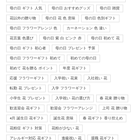
母の日 ギフト 人気
母の日 おすすめグッズ
母の日 雑貨
花以外の贈り物
母の日 花 色 意味
母の日 色別ギフト
母の日 フラワーアレンジ 色
カーネーション 色 違い
花言葉 色選び
母の日 紫 白 ピンク 赤
母の日 初めて 花
母の日 ギフト 初心者
母の日 プレゼント 予算
母の日 フラワーギフト 初めて
初めての母の日
初めて 花を贈る ポイント
年度 花ギフト
応援 フラワーギフト
入学祝い 花束
入社祝い 花
転勤 花 プレゼント
入学 フラワーギフト
小学生 花 プレゼント
入学祝い 花の選び方
春 花束 贈り物
歓送迎会 花ギフト
歓迎会 フラワーアレンジ
上司 花 贈り物
4月 誕生日 花ギフト
誕生花 意味
春 花ギフト 香り控えめ
花粉症 ギフト 対策
花粉が少ない 花
アレルギー対応 花ギフト
進級祝い 花
退職 花ギフト