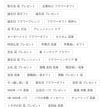
取引先 花 プレゼント
企業向け フラワーギフト
誕生日 花ギフト
誕生花 プレゼント
誕生日 フラワーアレンジ
フラワーギフト 長持ち
花 手入れ 方法
アレンジメント ケア
オーダーメイド フラワーギフト
カスタム 花束
特別な花 プレゼント
卒業式 花束
卒業祝い ギフト
先生 花 プレゼント
春 インテリア フラワー
新生活 花 アレンジメント
フラワーインテリア 春
お礼 花 プレゼント
退職 送別 花束
開店祝い 花束
送別 花束
退職祝い 花ギフト
異動 プレゼント 花
引っ越し祝い 花
新生活 フラワーギフト
送別 花 プレゼント
300本 バラ 意味
記念日 バラ プレゼント
薔薇 本数 意味
1本 1001本 バラ
バラの本数 メッセージ
チューリップ 花束
ミモザの日 花 プレゼント
送別会 花束