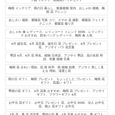
ト婚 トレンド、結婚祝い プレゼント
梅雨 インテリア、雨の日 暮らし、観葉植物 室内、おしゃれ 植物、梅
雨 花 アレンジ
あじさい 撮影、紫陽花 写真 コツ、スマホ 花 撮影、紫陽花 フォトテ
クニック、紫陽花 撮り方
おしゃれ 傘 レディース、レインコート トレンド 2025、レイングッ
ズ おすすめ、防水バッグ レディース、梅雨 傘 人気
6月 誕生花、6月 花言葉、誕生日 花 プレゼント、6月 プレゼント
花、アジサイ バラ 花言葉
季語 6月、6月 花 和名、植物 日本語、アジサイ 季語、花の名前 和
語、初夏 植物 言葉
梅雨 花 きれい 理由、花 雨 科学、雨 植物 効果、アジサイ 美しく見
える 理由、湿度と花
雨の日 ギフト、梅雨 プレゼント、ちょっとした プレゼント、梅雨 花
ギフト、気遣い ギフト
季節の花 ギフト、6月 花束 おすすめ、梅雨 花 プレゼント、アジサイ
ギフト、フラワーギフト 6月
お中元 花ギフト、お中元 プレゼント 花、お中元 2025、法人 お中元
花、個人 花ギフト お中元
7月 花、夏 花 花言葉、季節の花 夏、7月 花束 おすすめ、夏 ギフト