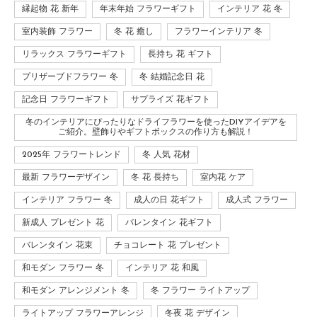
縁起物 花 新年
年末年始 フラワーギフト
インテリア 花 冬
室内装飾 フラワー
冬 花 癒し
フラワーインテリア 冬
リラックス フラワーギフト
長持ち 花 ギフト
プリザーブドフラワー 冬
冬 結婚記念日 花
記念日 フラワーギフト
サプライズ 花ギフト
冬のインテリアにぴったりなドライフラワーを使ったDIYアイデアを
ご紹介。壁飾りやギフトボックスの作り方も解説！
2025年 フラワートレンド
冬 人気 花材
最新 フラワーデザイン
冬 花 長持ち
室内花 ケア
インテリア フラワー 冬
成人の日 花ギフト
成人式 フラワー
新成人 プレゼント 花
バレンタイン 花ギフト
バレンタイン 花束
チョコレート 花 プレゼント
和モダン フラワー 冬
インテリア 花 和風
和モダン アレンジメント 冬
冬 フラワー ライトアップ
ライトアップ フラワーアレンジ
冬夜 花 デザイン