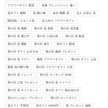
フラワーギフト 配送
花束 アレンジメント 違い
花ギフト 種類
花 贈り物
会社 開業 花
法人 お供え 花
開店祝い スタンド花
法人向け フラワーギフト
母の日 花 種類
母の日 花 意味
母の日 花言葉
母の日 花 選び方
母の日 人気の花
母の日 花 配送
母の日 花 通販
母の日 遠方
花ギフト 配送
母の日 ギフト おすすめ
母の日 義母 プレゼント
母の日 花 マナー
義母 フラワーギフト
母の日 ギフト 上品
義母 花の贈り物
母の日 フラワーギフト 人気
母の日 花 トレンド
母の日 ランキング 2025
母の日 人気 プレゼント
母の日 花 スイーツ
母の日 花 ギフトセット
母の日 ギフト 組み合わせ
花だけじゃない プレゼント
母の日 セットギフト
花ギフト 予算別
花ギフト 5000円
花 プレゼント 値段