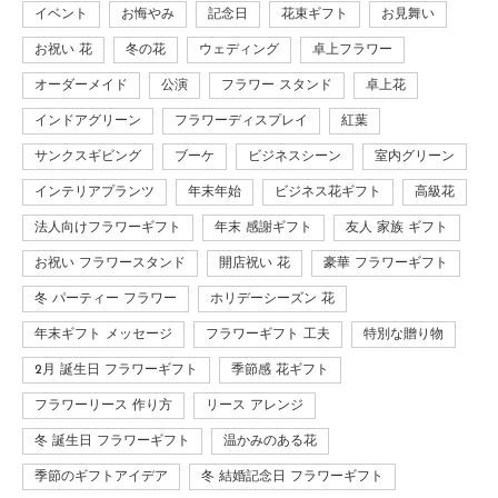
イベント
お悔やみ
記念日
花束ギフト
お見舞い
お祝い 花
冬の花
ウェディング
卓上フラワー
オーダーメイド
公演
フラワー スタンド
卓上花
インドアグリーン
フラワーディスプレイ
紅葉
サンクスギビング
ブーケ
ビジネスシーン
室内グリーン
インテリアプランツ
年末年始
ビジネス花ギフト
高級花
法人向けフラワーギフト
年末 感謝ギフト
友人 家族 ギフト
お祝い フラワースタンド
開店祝い 花
豪華 フラワーギフト
冬 パーティー フラワー
ホリデーシーズン 花
年末ギフト メッセージ
フラワーギフト 工夫
特別な贈り物
2月 誕生日 フラワーギフト
季節感 花ギフト
フラワーリース 作り方
リース アレンジ
冬 誕生日 フラワーギフト
温かみのある花
季節のギフトアイデア
冬 結婚記念日 フラワーギフト