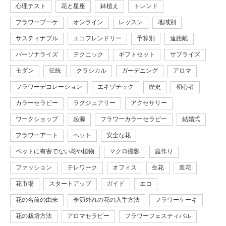
心理テスト
花と星座
鉢植え
トレンド
フラワーブーケ
オンライン
レッスン
地域別
サスティナブル
エコフレンドリー
予算別
遠距離
パーソナライズ
テクニック
ギフトセット
サプライズ
モダン
伝統
クラシカル
ガーデニング
アロマ
フラワーデコレーション
エキゾチック
歴史
初心者
カラーセラピー
ラグジュアリー
アクセサリー
ワークショップ
起源
フラワーカラーセラピー
結婚式
フラワーアート
ペット
安全な花
ペットに有害でない花や植物
マクロ撮影
庭作り
ファッション
テレワーク
オフィス
生花
造花
花市場
スタートアップ
ガイド
エコ
花の名前の由来
季節外れの花の入手方法
フラワーケーキ
花の栽培方法
アロマセラピー
フラワーフェスティバル