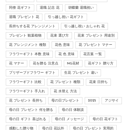
同僚 花ギフト
退職 記念 花
胡蝶蘭 退職祝い
退職 プレゼント 花
引っ越し祝い 花ギフト
長持ちする花 アレンジメント
引っ越し祝い おしゃれ 花
プレゼント 観葉植物
花束 選び方
花束 プレゼント 用途別
花 アレンジメント 種類
花色 意味
花 プレゼント マナー
フラワーギフト 本数 意味
花 色 意味
花言葉 一覧
花 マナー
花を贈る 注意点
NG花材
花ギフト 贈り方
プリザーブドフラワー ギフト
生花 プレゼント 違い
フラワーギフト 比較
花 プレゼント 種類
花束 日持ち
フラワーギフト 手入れ
花 水替え 方法
花 プレゼント 長持ち
母の日プレゼント
2025
アジサイ
母の日 プレゼント 何を贈る
母の日 体験談
母の日 ギフト 喜ばれる
母の日 メッセージ
母の日 花ギフト
感動した贈り物
母の日 花以外
母の日 プレゼント 実用的