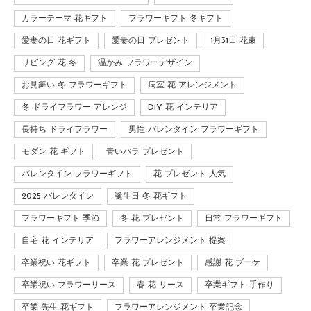
カラーテーマ 花ギフト
フラワーギフト 冬ギフト
愛妻の日 花ギフト
愛妻の日 プレゼント
1月31日 花束
リビング 花 冬
温かみ フラワーデザイン
お見舞い 冬 フラワーギフト
病室 花 アレンジメント
冬 ドライフラワー アレンジ
DIY 花 インテリア
長持ち ドライフラワー
男性 バレンタイン フラワーギフト
モダン 花 ギフト
青いバラ プレゼント
バレンタイン フラワーギフト
花 プレゼント 人気
2025 バレンタイン
誕生日 冬 花ギフト
フラワーギフト 季節
冬 花 プレゼント
日常 フラワーギフト
自宅 花 インテリア
フラワーアレンジメント 提案
卒業祝い 花ギフト
卒業 花 プレゼント
感謝 花 ブーケ
卒業祝い フラワーリース
春 花 リース
卒業ギフト 手作り
卒業 先生 花ギフト
フラワーアレンジメント 卒業記念