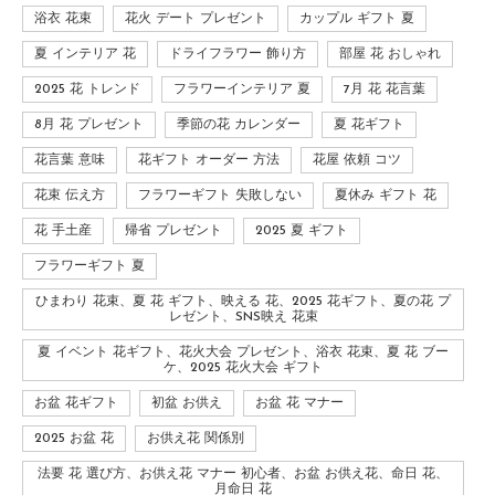
浴衣 花束
花火 デート プレゼント
カップル ギフト 夏
夏 インテリア 花
ドライフラワー 飾り方
部屋 花 おしゃれ
2025 花 トレンド
フラワーインテリア 夏
7月 花 花言葉
8月 花 プレゼント
季節の花 カレンダー
夏 花ギフト
花言葉 意味
花ギフト オーダー 方法
花屋 依頼 コツ
花束 伝え方
フラワーギフト 失敗しない
夏休み ギフト 花
花 手土産
帰省 プレゼント
2025 夏 ギフト
フラワーギフト 夏
ひまわり 花束、夏 花 ギフト、映える 花、2025 花ギフト、夏の花 プ
レゼント、SNS映え 花束
夏 イベント 花ギフト、花火大会 プレゼント、浴衣 花束、夏 花 ブー
ケ、2025 花火大会 ギフト
お盆 花ギフト
初盆 お供え
お盆 花 マナー
2025 お盆 花
お供え花 関係別
法要 花 選び方、お供え花 マナー 初心者、お盆 お供え花、命日 花、
月命日 花