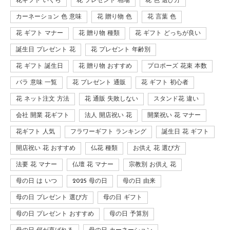
花ギフト いくら
花 プレゼント 相場
花 色 選び方
カーネーション 色 意味
花 贈り物 色
花 言葉 色
花 ギフト マナー
花 贈り物 種類
花 ギフト どっちが良い
誕生日 プレゼント 花
花 プレゼント 年齢別
花 ギフト 誕生日
花 贈り物 おすすめ
プロポーズ 花束 本数
バラ 意味 一覧
花 プレゼント 通販
花 ギフト 初心者
花 ネット注文 方法
花 通販 失敗しない
スタンド花 違い
会社 開業 花ギフト
法人 開店祝い 花
開業祝い 花 マナー
花ギフト 人気
フラワーギフト ランキング
誕生日 花 ギフト
開店祝い 花 おすすめ
仏花 種類
お供え 花 選び方
法要 花 マナー
仏壇 花 マナー
宗教別 お供え 花
母の日 は いつ
2025 母の日
母の日 由来
母の日 プレゼント 選び方
母の日 ギフト
母の日 プレゼント おすすめ
母の日 予算別