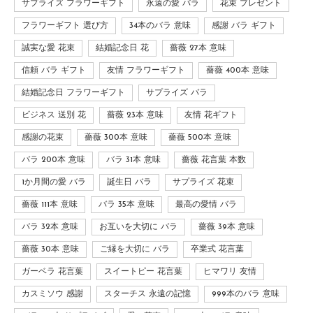
サプライズ フラワーギフト
永遠の愛 バラ
花束 プレゼント
フラワーギフト 選び方
34本のバラ 意味
感謝 バラ ギフト
誠実な愛 花束
結婚記念日 花
薔薇 27本 意味
信頼 バラ ギフト
友情 フラワーギフト
薔薇 400本 意味
結婚記念日 フラワーギフト
サプライズ バラ
ビジネス 送別 花
薔薇 23本 意味
友情 花ギフト
感謝の花束
薔薇 300本 意味
薔薇 500本 意味
バラ 200本 意味
バラ 31本 意味
薔薇 花言葉 本数
1か月間の愛 バラ
誕生日 バラ
サプライズ 花束
薔薇 111本 意味
バラ 35本 意味
最高の愛情 バラ
バラ 32本 意味
お互いを大切に バラ
薔薇 39本 意味
薔薇 30本 意味
ご縁を大切に バラ
卒業式 花言葉
ガーベラ 花言葉
スイートピー 花言葉
ヒマワリ 友情
カスミソウ 感謝
スターチス 永遠の記憶
999本のバラ 意味