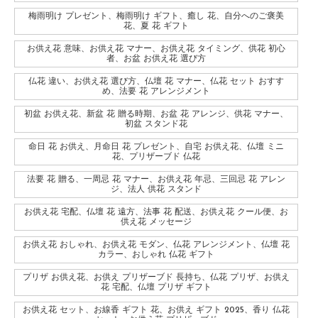
梅雨明け プレゼント、梅雨明け ギフト、癒し 花、自分へのご褒美
花、夏 花 ギフト
お供え花 意味、お供え花 マナー、お供え花 タイミング、供花 初心
者、お盆 お供え花 選び方
仏花 違い、お供え花 選び方、仏壇 花 マナー、仏花 セット おすす
め、法要 花 アレンジメント
初盆 お供え花、新盆 花 贈る時期、お盆 花 アレンジ、供花 マナー、
初盆 スタンド花
命日 花 お供え、月命日 花 プレゼント、自宅 お供え花、仏壇 ミニ
花、プリザーブド 仏花
法要 花 贈る、一周忌 花 マナー、お供え花 年忌、三回忌 花 アレン
ジ、法人 供花 スタンド
お供え花 宅配、仏壇 花 遠方、法事 花 配送、お供え花 クール便、お
供え花 メッセージ
お供え花 おしゃれ、お供え花 モダン、仏花 アレンジメント、仏壇 花
カラー、おしゃれ 仏花 ギフト
プリザ お供え花、お供え プリザーブド 長持ち、仏花 プリザ、お供え
花 宅配、仏壇 プリザ ギフト
お供え花 セット、お線香 ギフト 花、お供え ギフト 2025、香り 仏花