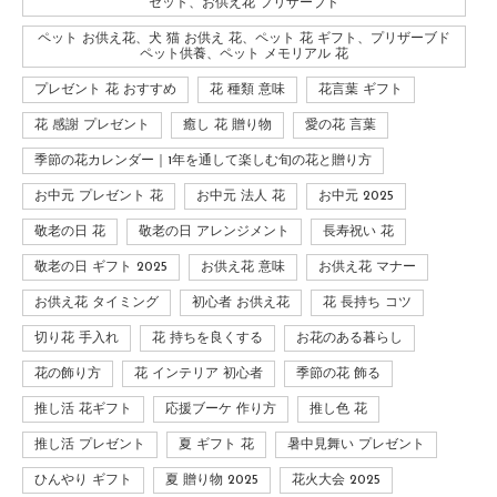
セット、お供え花 プリザーブド
ペット お供え花、犬 猫 お供え 花、ペット 花 ギフト、プリザーブド
ペット供養、ペット メモリアル 花
プレゼント 花 おすすめ
花 種類 意味
花言葉 ギフト
花 感謝 プレゼント
癒し 花 贈り物
愛の花 言葉
季節の花カレンダー｜1年を通して楽しむ旬の花と贈り方
お中元 プレゼント 花
お中元 法人 花
お中元 2025
敬老の日 花
敬老の日 アレンジメント
長寿祝い 花
敬老の日 ギフト 2025
お供え花 意味
お供え花 マナー
お供え花 タイミング
初心者 お供え花
花 長持ち コツ
切り花 手入れ
花 持ちを良くする
お花のある暮らし
花の飾り方
花 インテリア 初心者
季節の花 飾る
推し活 花ギフト
応援ブーケ 作り方
推し色 花
推し活 プレゼント
夏 ギフト 花
暑中見舞い プレゼント
ひんやり ギフト
夏 贈り物 2025
花火大会 2025