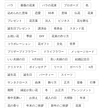
バラ
薔薇の花束
バラの花束
プロポーズ
色
込められた意味
恋愛
30本
意味
仏花
花束
プレゼント
花言葉
法人
ビジネス
花を贈る
誕生日プレゼント
講演会
発表会
スタンド花
お祝い花
季節
DIY
花束の作り方
コラボレーション
花ギフト
文化
世界
プリザーブドフラワー
ドライフラワー
メッセージカード
いい夫婦の日
11月22日
良い夫婦の日
結婚記念日
クリスマス
ポインセチア
リース
ガーベラ
11月
誕生花
誕生日
パーティー
スイーツ
サンタクロース
由来
飾り方
正月
迎春
行事
期間
縁起が良い花
冬
お正月
アレンジメント
喪中見舞い
お供え
成人の日
大掃除
年末
花の香り
年末のご挨拶
新年のご挨拶
花屋