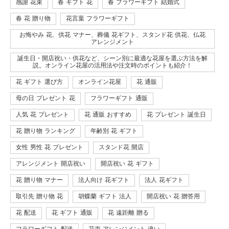
感謝 花束
春 ギフト 花
春 フラワーギフト 結婚式
春 花 贈り物
花言葉 フラワーギフト
お悔やみ 花、供花 マナー、葬儀 花ギフト、スタンド花 供花、仏花
アレンジメント
誕生日・開店祝い・供花など、シーン別に最適な花屋を選ぶ方法を解
説。オンライン花屋の活用法や注文時のポイントも紹介！
花 ギフト 選び方
オンライン花屋
花 通販
母の日 プレゼント 花
フラワーギフト 通販
人気 花 プレゼント
花 通販 おすすめ
花 プレゼント 誕生日
花 贈り物 ランキング
年齢別 花 ギフト
女性 男性 花 プレゼント
スタンド花 開店
アレンジメント 開店祝い
開店祝い 花 ギフト
花 贈り物 マナー
法人向け 花ギフト
法人 花ギフト
取引先 贈り物 花
胡蝶蘭 ギフト 法人
開店祝い 花 贈答用
花 配送
花 ギフト 通販
花 遠距離 贈る