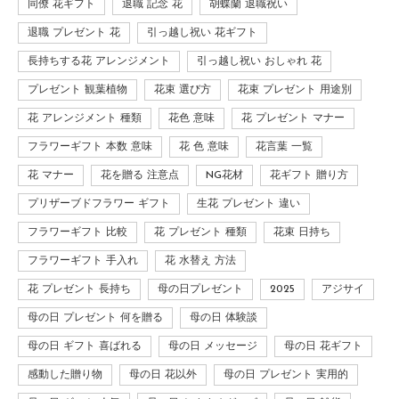
同僚 花ギフト
退職 記念 花
胡蝶蘭 退職祝い
退職 プレゼント 花
引っ越し祝い 花ギフト
長持ちする花 アレンジメント
引っ越し祝い おしゃれ 花
プレゼント 観葉植物
花束 選び方
花束 プレゼント 用途別
花 アレンジメント 種類
花色 意味
花 プレゼント マナー
フラワーギフト 本数 意味
花 色 意味
花言葉 一覧
花 マナー
花を贈る 注意点
NG花材
花ギフト 贈り方
プリザーブドフラワー ギフト
生花 プレゼント 違い
フラワーギフト 比較
花 プレゼント 種類
花束 日持ち
フラワーギフト 手入れ
花 水替え 方法
花 プレゼント 長持ち
母の日プレゼント
2025
アジサイ
母の日 プレゼント 何を贈る
母の日 体験談
母の日 ギフト 喜ばれる
母の日 メッセージ
母の日 花ギフト
感動した贈り物
母の日 花以外
母の日 プレゼント 実用的