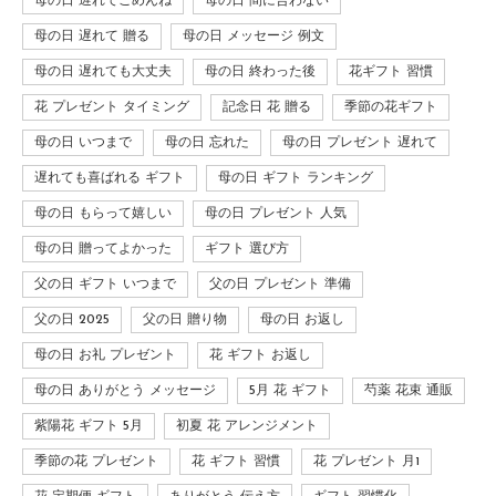
母の日 遅れてごめんね
母の日 間に合わない
母の日 遅れて 贈る
母の日 メッセージ 例文
母の日 遅れても大丈夫
母の日 終わった後
花ギフト 習慣
花 プレゼント タイミング
記念日 花 贈る
季節の花ギフト
母の日 いつまで
母の日 忘れた
母の日 プレゼント 遅れて
遅れても喜ばれる ギフト
母の日 ギフト ランキング
母の日 もらって嬉しい
母の日 プレゼント 人気
母の日 贈ってよかった
ギフト 選び方
父の日 ギフト いつまで
父の日 プレゼント 準備
父の日 2025
父の日 贈り物
母の日 お返し
母の日 お礼 プレゼント
花 ギフト お返し
母の日 ありがとう メッセージ
5月 花 ギフト
芍薬 花束 通販
紫陽花 ギフト 5月
初夏 花 アレンジメント
季節の花 プレゼント
花 ギフト 習慣
花 プレゼント 月1