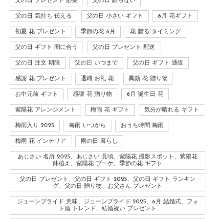
父の日 プレゼント 必要
父の日 贈らない
父の日 気持ち 伝える
父の日 小さい ギフト
6月 花ギフト
初夏 花 プレゼント
季節の花 6月
花 贈る タイミング
父の日 ギフト 間に合う
父の日 プレゼント 配送
父の日 注文 期限
父の日 いつまで
父の日 ギフト 通販
感謝 花 プレゼント
退職 お礼 花
異動 花 贈り物
お中元前 ギフト
感謝 花 贈り物
6月 誕生日 花
紫陽花 アレンジメント
梅雨 花 ギフト
気分が晴れる ギフト
梅雨入り 2025
梅雨 いつから
おうち時間 梅雨
梅雨 花 インテリア
雨の日 暮らし
あじさい 名所 2025、あじさい 見頃、紫陽花 撮影スポット、紫陽花
鉢植え、紫陽花 ブーケ、季節の花 ギフト
父の日 プレゼント、父の日 ギフト 2025、父の日 ギフト ランキン
グ、父の日 贈り物、お父さん プレゼント
ジューンブライド 意味、ジューンブライド 2025、6月 結婚式、フォ
ト婚 トレンド、結婚祝い プレゼント