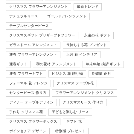
クリスマス フラワーアレンジメント
最新トレンド
ナチュラルリース
ゴールドアレンジメント
テーブルセンターピース
クリスマスギフト プリザーブドフラワー
永遠の花 ギフト
ガラスドーム アレンジメント
長持ちする花 プレゼント
迎春 フラワーアレンジメント
正月 花 インテリア
迎春ギフト
和の花材 アレンジメント
年末年始 挨拶 ギフト
迎春 フラワーギフト
ビジネス 花 贈り物
胡蝶蘭 正月
フォーマル 花 アレンジ
クリスマス テーブル花
センターピース 作り方
フラワーアレンジメント クリスマス
ディナー テーブルデザイン
クリスマスリース 作り方
手作り クリスマス花
子どもと楽しむ リース
クリスマス フラワーボックス
ギフト 花
ポインセチア デザイン
特別感 プレゼント