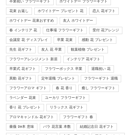
卒業祝い フラワーギフト
ホワイトデー フラワーギフト
花束 お返し
ホワイトデー プレゼント 花
恋人 花ギフト
ホワイトデー 花束おすすめ
友人 ホワイトデー
春 インテリア 花
仕事場 フラワーギフト
受付 花アレンジ
会議室 花 ディスプレイ
卒業 花束
感動 花 プレゼント
先生 花ギフト
友人 花 卒業
観葉植物 プレゼント
フラワーアレンジメント 新居
インテリア 花ギフト
卒業式 花ギフト
フラワーボックス 卒業
退職祝い 花
異動 花ギフト
定年退職 プレゼント
フラワーギフト 退職
フラワーアロマ ギフト
春 花 香り
癒し フラワーギフト
ラベンダー 花束
ユーカリ フラワーギフト
香り 花 プレゼント
リラックス 花ギフト
アロマキャンドル 花ギフト
フラワーギフト 春
薔薇 29本 意味
バラ 花言葉 本数
結婚記念日 花ギフト