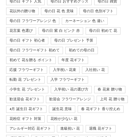
母の日 ギフト 人気
母の日 おすすめグッズ
母の日 雑貨
花以外の贈り物
母の日 花 色 意味
母の日 色別ギフト
母の日 フラワーアレンジ 色
カーネーション 色 違い
花言葉 色選び
母の日 紫 白 ピンク 赤
母の日 初めて 花
母の日 ギフト 初心者
母の日 プレゼント 予算
母の日 フラワーギフト 初めて
初めての母の日
初めて 花を贈る ポイント
年度 花ギフト
応援 フラワーギフト
入学祝い 花束
入社祝い 花
転勤 花 プレゼント
入学 フラワーギフト
小学生 花 プレゼント
入学祝い 花の選び方
春 花束 贈り物
歓送迎会 花ギフト
歓迎会 フラワーアレンジ
上司 花 贈り物
4月 誕生日 花ギフト
誕生花 意味
春 花ギフト 香り控えめ
花粉症 ギフト 対策
花粉が少ない 花
アレルギー対応 花ギフト
進級祝い 花
退職 花ギフト