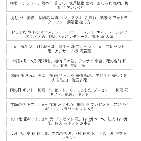
梅雨 インテリア、雨の日 暮らし、観葉植物 室内、おしゃれ 植物、梅
雨 花 アレンジ
あじさい 撮影、紫陽花 写真 コツ、スマホ 花 撮影、紫陽花 フォトテ
クニック、紫陽花 撮り方
おしゃれ 傘 レディース、レインコート トレンド 2025、レイングッ
ズ おすすめ、防水バッグ レディース、梅雨 傘 人気
6月 誕生花、6月 花言葉、誕生日 花 プレゼント、6月 プレゼント
花、アジサイ バラ 花言葉
季語 6月、6月 花 和名、植物 日本語、アジサイ 季語、花の名前 和
語、初夏 植物 言葉
梅雨 花 きれい 理由、花 雨 科学、雨 植物 効果、アジサイ 美しく見
える 理由、湿度と花
雨の日 ギフト、梅雨 プレゼント、ちょっとした プレゼント、梅雨 花
ギフト、気遣い ギフト
季節の花 ギフト、6月 花束 おすすめ、梅雨 花 プレゼント、アジサイ
ギフト、フラワーギフト 6月
お中元 花ギフト、お中元 プレゼント 花、お中元 2025、法人 お中元
花、個人 花ギフト お中元
7月 花、夏 花 花言葉、季節の花 夏、7月 花束 おすすめ、夏 ギフト
フラワー