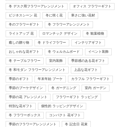
冬 デスク用フラワーアレンジメント
オフィス フラワーギフト
ビジネスシーン 花
冬に咲く花
寒さに強い花材
冬のフラワーギフト
冬 フラワーアレンジメント
ライトアップ 花
ロマンチック デザイン
冬 観葉植物
癒しの贈り物
冬 ドライフラワー
インテリアギフト
おしゃれな花ギフト
冬 ウェルカムボード
イベント装飾
冬 テーブルフラワー
室内装飾
季節感のある花ギフト
冬 和モダン フラワーアレンジメント
上品な花ギフト
季節のギフト
年末年始 ブーケ
カラフル フラワーギフト
季節のブーケデザイン
冬 ガーデニング
室内 ガーデン
季節の花 アレンジメント
フラワーギフト ラッピング
特別な花ギフト
個性的 ラッピングデザイン
冬 フラワーボックス
コンパクト 花ギフト
季節のフラワーアレンジメント
冬 記念日 花束