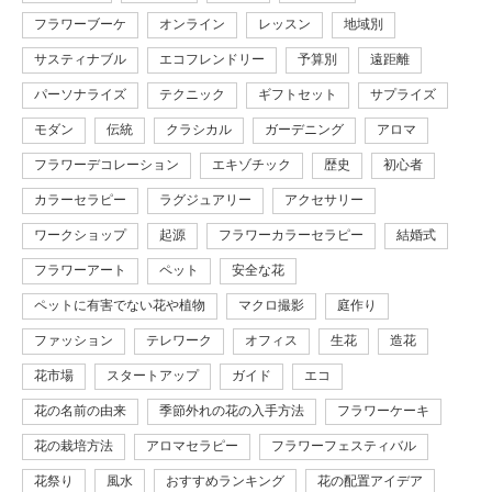
フラワーブーケ
オンライン
レッスン
地域別
サスティナブル
エコフレンドリー
予算別
遠距離
パーソナライズ
テクニック
ギフトセット
サプライズ
モダン
伝統
クラシカル
ガーデニング
アロマ
フラワーデコレーション
エキゾチック
歴史
初心者
カラーセラピー
ラグジュアリー
アクセサリー
ワークショップ
起源
フラワーカラーセラピー
結婚式
フラワーアート
ペット
安全な花
ペットに有害でない花や植物
マクロ撮影
庭作り
ファッション
テレワーク
オフィス
生花
造花
花市場
スタートアップ
ガイド
エコ
花の名前の由来
季節外れの花の入手方法
フラワーケーキ
花の栽培方法
アロマセラピー
フラワーフェスティバル
花祭り
風水
おすすめランキング
花の配置アイデア