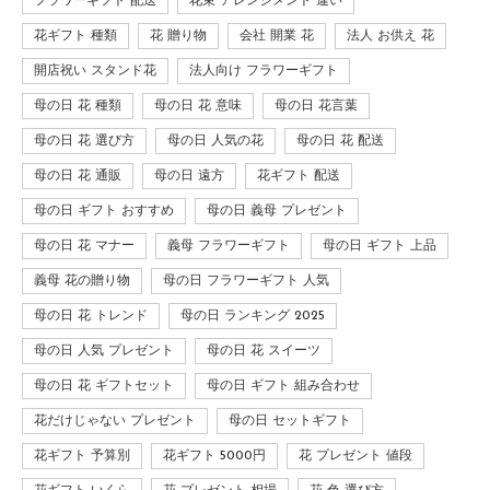
フラワーギフト 配送
花束 アレンジメント 違い
花ギフト 種類
花 贈り物
会社 開業 花
法人 お供え 花
開店祝い スタンド花
法人向け フラワーギフト
母の日 花 種類
母の日 花 意味
母の日 花言葉
母の日 花 選び方
母の日 人気の花
母の日 花 配送
母の日 花 通販
母の日 遠方
花ギフト 配送
母の日 ギフト おすすめ
母の日 義母 プレゼント
母の日 花 マナー
義母 フラワーギフト
母の日 ギフト 上品
義母 花の贈り物
母の日 フラワーギフト 人気
母の日 花 トレンド
母の日 ランキング 2025
母の日 人気 プレゼント
母の日 花 スイーツ
母の日 花 ギフトセット
母の日 ギフト 組み合わせ
花だけじゃない プレゼント
母の日 セットギフト
花ギフト 予算別
花ギフト 5000円
花 プレゼント 値段