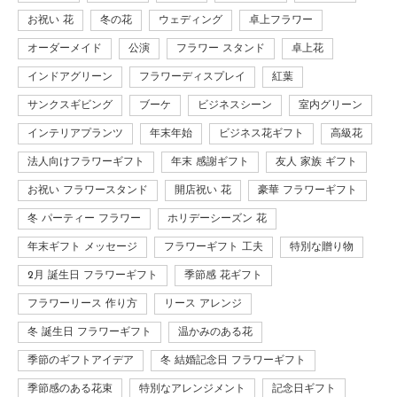
お祝い 花
冬の花
ウェディング
卓上フラワー
オーダーメイド
公演
フラワー スタンド
卓上花
インドアグリーン
フラワーディスプレイ
紅葉
サンクスギビング
ブーケ
ビジネスシーン
室内グリーン
インテリアプランツ
年末年始
ビジネス花ギフト
高級花
法人向けフラワーギフト
年末 感謝ギフト
友人 家族 ギフト
お祝い フラワースタンド
開店祝い 花
豪華 フラワーギフト
冬 パーティー フラワー
ホリデーシーズン 花
年末ギフト メッセージ
フラワーギフト 工夫
特別な贈り物
2月 誕生日 フラワーギフト
季節感 花ギフト
フラワーリース 作り方
リース アレンジ
冬 誕生日 フラワーギフト
温かみのある花
季節のギフトアイデア
冬 結婚記念日 フラワーギフト
季節感のある花束
特別なアレンジメント
記念日ギフト