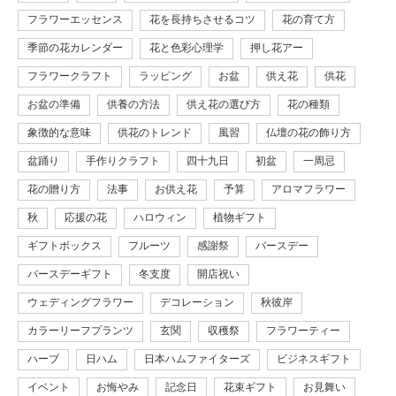
フラワーエッセンス
花を長持ちさせるコツ
花の育て方
季節の花カレンダー
花と色彩心理学
押し花アー
フラワークラフト
ラッピング
お盆
供え花
供花
お盆の準備
供養の方法
供え花の選び方
花の種類
象徴的な意味
供花のトレンド
風習
仏壇の花の飾り方
盆踊り
手作りクラフト
四十九日
初盆
一周忌
花の贈り方
法事
お供え花
予算
アロマフラワー
秋
応援の花
ハロウィン
植物ギフト
ギフトボックス
フルーツ
感謝祭
バースデー
バースデーギフト
冬支度
開店祝い
ウェディングフラワー
デコレーション
秋彼岸
カラーリーフプランツ
玄関
収穫祭
フラワーティー
ハーブ
日ハム
日本ハムファイターズ
ビジネスギフト
イベント
お悔やみ
記念日
花束ギフト
お見舞い