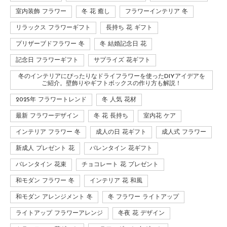
室内装飾 フラワー
冬 花 癒し
フラワーインテリア 冬
リラックス フラワーギフト
長持ち 花 ギフト
プリザーブドフラワー 冬
冬 結婚記念日 花
記念日 フラワーギフト
サプライズ 花ギフト
冬のインテリアにぴったりなドライフラワーを使ったDIYアイデアを
ご紹介。壁飾りやギフトボックスの作り方も解説！
2025年 フラワートレンド
冬 人気 花材
最新 フラワーデザイン
冬 花 長持ち
室内花 ケア
インテリア フラワー 冬
成人の日 花ギフト
成人式 フラワー
新成人 プレゼント 花
バレンタイン 花ギフト
バレンタイン 花束
チョコレート 花 プレゼント
和モダン フラワー 冬
インテリア 花 和風
和モダン アレンジメント 冬
冬 フラワー ライトアップ
ライトアップ フラワーアレンジ
冬夜 花 デザイン