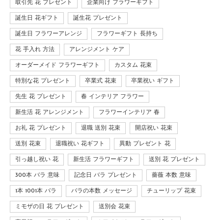
取引先 花 プレゼント
企業向け フラワーギフト
誕生日 花ギフト
誕生花 プレゼント
誕生日 フラワーアレンジ
フラワーギフト 長持ち
花 手入れ 方法
アレンジメント ケア
オーダーメイド フラワーギフト
カスタム 花束
特別な花 プレゼント
卒業式 花束
卒業祝い ギフト
先生 花 プレゼント
春 インテリア フラワー
新生活 花 アレンジメント
フラワーインテリア 春
お礼 花 プレゼント
退職 送別 花束
開店祝い 花束
送別 花束
退職祝い 花ギフト
異動 プレゼント 花
引っ越し祝い 花
新生活 フラワーギフト
送別 花 プレゼント
300本 バラ 意味
記念日 バラ プレゼント
薔薇 本数 意味
1本 1001本 バラ
バラの本数 メッセージ
チューリップ 花束
ミモザの日 花 プレゼント
送別会 花束