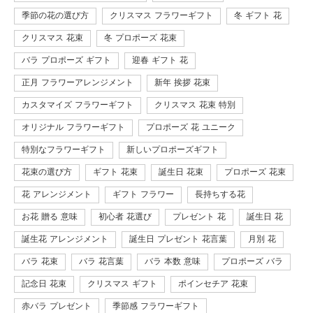
季節の花の選び方
クリスマス フラワーギフト
冬 ギフト 花
クリスマス 花束
冬 プロポーズ 花束
バラ プロポーズ ギフト
迎春 ギフト 花
正月 フラワーアレンジメント
新年 挨拶 花束
カスタマイズ フラワーギフト
クリスマス 花束 特別
オリジナル フラワーギフト
プロポーズ 花 ユニーク
特別なフラワーギフト
新しいプロポーズギフト
花束の選び方
ギフト 花束
誕生日 花束
プロポーズ 花束
花 アレンジメント
ギフト フラワー
長持ちする花
お花 贈る 意味
初心者 花選び
プレゼント 花
誕生日 花
誕生花 アレンジメント
誕生日 プレゼント 花言葉
月別 花
バラ 花束
バラ 花言葉
バラ 本数 意味
プロポーズ バラ
記念日 花束
クリスマス ギフト
ポインセチア 花束
赤バラ プレゼント
季節感 フラワーギフト