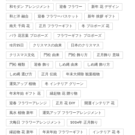
和モダン アレンジメント
迎春 フラワー
新年 花 デザイン
和と洋 融合
迎春 フラワーバスケット
新年 挨拶 ギフト
南天 千両 花
正月 フラワーギフト
冬 プロポーズ 花
バラ 花言葉 プロポーズ
フラワーギフト プロポーズ
12月25日
クリスマスの由来
日本のクリスマス
クリスマス文化
門松 由来
門松 飾り方
正月飾り 意味
門松 種類
迎春 飾り
しめ縄 由来
しめ縄 飾り方
しめ縄 選び方
正月 伝統
年末大掃除 観葉植物
運気アップ 植物
冬 インテリア グリーン
年末年始 ギフト 花
縁起物 花 贈り物
迎春 フラワーアレンジ
正月 花 DIY
開運インテリア 花
風水 植物 新年
運気アップ フラワーアレンジメント
大晦日 フラワーアレンジメント
2024年 正月飾り
縁起物 花 新年
年末年始 フラワーギフト
インテリア 花 冬