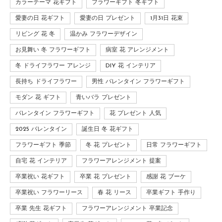
カラーテーマ 花ギフト
フラワーギフト 冬ギフト
愛妻の日 花ギフト
愛妻の日 プレゼント
1月31日 花束
リビング 花 冬
温かみ フラワーデザイン
お見舞い 冬 フラワーギフト
病室 花 アレンジメント
冬 ドライフラワー アレンジ
DIY 花 インテリア
長持ち ドライフラワー
男性 バレンタイン フラワーギフト
モダン 花 ギフト
青いバラ プレゼント
バレンタイン フラワーギフト
花 プレゼント 人気
2025 バレンタイン
誕生日 冬 花ギフト
フラワーギフト 季節
冬 花 プレゼント
日常 フラワーギフト
自宅 花 インテリア
フラワーアレンジメント 提案
卒業祝い 花ギフト
卒業 花 プレゼント
感謝 花 ブーケ
卒業祝い フラワーリース
春 花 リース
卒業ギフト 手作り
卒業 先生 花ギフト
フラワーアレンジメント 卒業記念