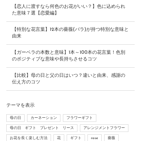
【恋人に渡すなら何色のお花がいい？】色に込められ
た意味７選【恋愛編】
【特別な花言葉】12本の薔薇(バラ)が持つ特別な意味と
由来
【ガーベラの本数と意味】1本～100本の花言葉！色別
のポジティブな意味や長持ちさせるコツ
【比較】母の日と父の日はいつ？違いと由来、感謝の
伝え方のコツ
テーマ
を表示
母の日
カーネーション
フラワーギフト
母の日 ギフト プレゼント リース
アレンジメントフラワー
お花を長く楽しむ方法
花
ギフト
rose
薔薇