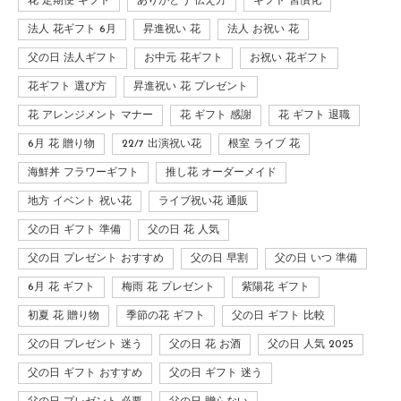
花 定期便 ギフト
ありがとう 伝え方
ギフト 習慣化
法人 花ギフト 6月
昇進祝い 花
法人 お祝い 花
父の日 法人ギフト
お中元 花ギフト
お祝い 花ギフト
花ギフト 選び方
昇進祝い 花 プレゼント
花 アレンジメント マナー
花 ギフト 感謝
花 ギフト 退職
6月 花 贈り物
22/7 出演祝い花
根室 ライブ 花
海鮮丼 フラワーギフト
推し花 オーダーメイド
地方 イベント 祝い花
ライブ祝い花 通販
父の日 ギフト 準備
父の日 花 人気
父の日 プレゼント おすすめ
父の日 早割
父の日 いつ 準備
6月 花 ギフト
梅雨 花 プレゼント
紫陽花 ギフト
初夏 花 贈り物
季節の花 ギフト
父の日 ギフト 比較
父の日 プレゼント 迷う
父の日 花 お酒
父の日 人気 2025
父の日 ギフト おすすめ
父の日 ギフト 迷う