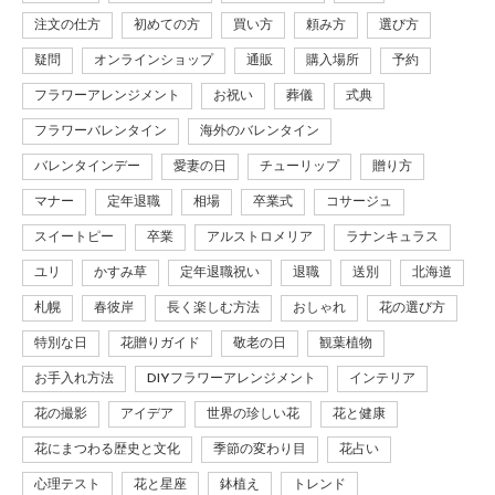
注文の仕方
初めての方
買い方
頼み方
選び方
疑問
オンラインショップ
通販
購入場所
予約
フラワーアレンジメント
お祝い
葬儀
式典
フラワーバレンタイン
海外のバレンタイン
バレンタインデー
愛妻の日
チューリップ
贈り方
マナー
定年退職
相場
卒業式
コサージュ
スイートピー
卒業
アルストロメリア
ラナンキュラス
ユリ
かすみ草
定年退職祝い
退職
送別
北海道
札幌
春彼岸
長く楽しむ方法
おしゃれ
花の選び方
特別な日
花贈りガイド
敬老の日
観葉植物
お手入れ方法
DIYフラワーアレンジメント
インテリア
花の撮影
アイデア
世界の珍しい花
花と健康
花にまつわる歴史と文化
季節の変わり目
花占い
心理テスト
花と星座
鉢植え
トレンド