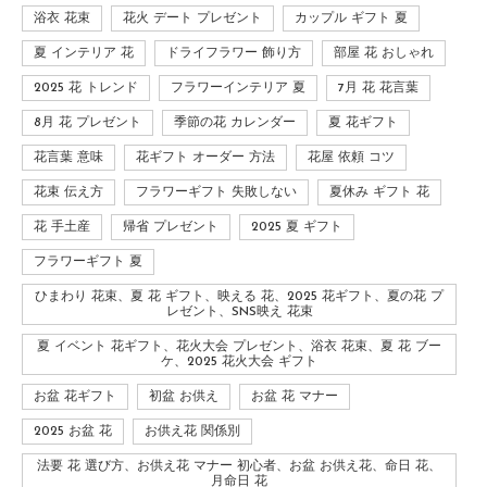
浴衣 花束
花火 デート プレゼント
カップル ギフト 夏
夏 インテリア 花
ドライフラワー 飾り方
部屋 花 おしゃれ
2025 花 トレンド
フラワーインテリア 夏
7月 花 花言葉
8月 花 プレゼント
季節の花 カレンダー
夏 花ギフト
花言葉 意味
花ギフト オーダー 方法
花屋 依頼 コツ
花束 伝え方
フラワーギフト 失敗しない
夏休み ギフト 花
花 手土産
帰省 プレゼント
2025 夏 ギフト
フラワーギフト 夏
ひまわり 花束、夏 花 ギフト、映える 花、2025 花ギフト、夏の花 プ
レゼント、SNS映え 花束
夏 イベント 花ギフト、花火大会 プレゼント、浴衣 花束、夏 花 ブー
ケ、2025 花火大会 ギフト
お盆 花ギフト
初盆 お供え
お盆 花 マナー
2025 お盆 花
お供え花 関係別
法要 花 選び方、お供え花 マナー 初心者、お盆 お供え花、命日 花、
月命日 花