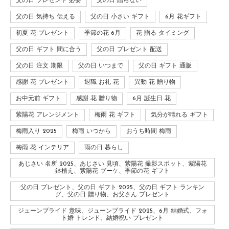
父の日 プレゼント 必要
父の日 贈らない
父の日 気持ち 伝える
父の日 小さい ギフト
6月 花ギフト
初夏 花 プレゼント
季節の花 6月
花 贈る タイミング
父の日 ギフト 間に合う
父の日 プレゼント 配送
父の日 注文 期限
父の日 いつまで
父の日 ギフト 通販
感謝 花 プレゼント
退職 お礼 花
異動 花 贈り物
お中元前 ギフト
感謝 花 贈り物
6月 誕生日 花
紫陽花 アレンジメント
梅雨 花 ギフト
気分が晴れる ギフト
梅雨入り 2025
梅雨 いつから
おうち時間 梅雨
梅雨 花 インテリア
雨の日 暮らし
あじさい 名所 2025、あじさい 見頃、紫陽花 撮影スポット、紫陽花
鉢植え、紫陽花 ブーケ、季節の花 ギフト
父の日 プレゼント、父の日 ギフト 2025、父の日 ギフト ランキン
グ、父の日 贈り物、お父さん プレゼント
ジューンブライド 意味、ジューンブライド 2025、6月 結婚式、フォ
ト婚 トレンド、結婚祝い プレゼント