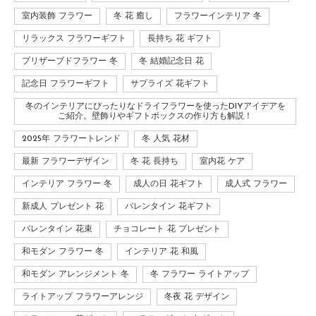
室内装飾 フラワー
冬 花 癒し
フラワーインテリア 冬
リラックス フラワーギフト
長持ち 花 ギフト
プリザーブドフラワー 冬
冬 結婚記念日 花
記念日 フラワーギフト
サプライズ 花ギフト
冬のインテリアにぴったりなドライフラワーを使ったDIYアイデアを
ご紹介。壁飾りやギフトボックスの作り方も解説！
2025年 フラワートレンド
冬 人気 花材
最新 フラワーデザイン
冬 花 長持ち
室内花 ケア
インテリア フラワー 冬
成人の日 花ギフト
成人式 フラワー
新成人 プレゼント 花
バレンタイン 花ギフト
バレンタイン 花束
チョコレート 花 プレゼント
和モダン フラワー 冬
インテリア 花 和風
和モダン アレンジメント 冬
冬 フラワー ライトアップ
ライトアップ フラワーアレンジ
冬夜 花 デザイン