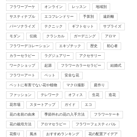
フラワーブーケ
オンライン
レッスン
地域別
サスティナブル
エコフレンドリー
予算別
遠距離
パーソナライズ
テクニック
ギフトセット
サプライズ
モダン
伝統
クラシカル
ガーデニング
アロマ
フラワーデコレーション
エキゾチック
歴史
初心者
カラーセラピー
ラグジュアリー
アクセサリー
ワークショップ
起源
フラワーカラーセラピー
結婚式
フラワーアート
ペット
安全な花
ペットに有害でない花や植物
マクロ撮影
庭作り
ファッション
テレワーク
オフィス
生花
造花
花市場
スタートアップ
ガイド
エコ
花の名前の由来
季節外れの花の入手方法
フラワーケーキ
花の栽培方法
アロマセラピー
フラワーフェスティバル
花祭り
風水
おすすめランキング
花の配置アイデア