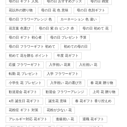
母の日 ギフト 人気
母の日 おすすめグッズ
母の日 雑貨
花以外の贈り物
母の日 花 色 意味
母の日 色別ギフト
母の日 フラワーアレンジ 色
カーネーション 色 違い
花言葉 色選び
母の日 紫 白 ピンク 赤
母の日 初めて 花
母の日 ギフト 初心者
母の日 プレゼント 予算
母の日 フラワーギフト 初めて
初めての母の日
初めて 花を贈る ポイント
年度 花ギフト
応援 フラワーギフト
入学祝い 花束
入社祝い 花
転勤 花 プレゼント
入学 フラワーギフト
小学生 花 プレゼント
入学祝い 花の選び方
春 花束 贈り物
歓送迎会 花ギフト
歓迎会 フラワーアレンジ
上司 花 贈り物
4月 誕生日 花ギフト
誕生花 意味
春 花ギフト 香り控えめ
花粉症 ギフト 対策
花粉が少ない 花
アレルギー対応 花ギフト
進級祝い 花
退職 花ギフト