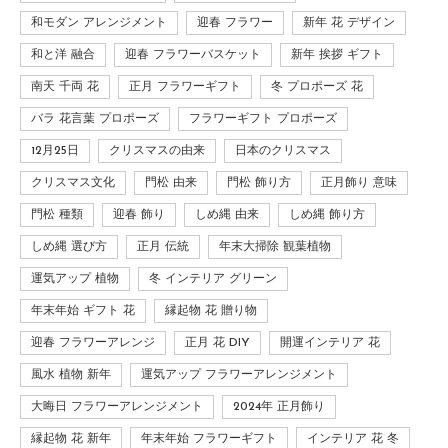
和モダン アレンジメント
迎春 フラワー
新年 花 デザイン
和と洋 融合
迎春 フラワーバスケット
新年 挨拶 ギフト
南天 千両 花
正月 フラワーギフト
冬 プロポーズ 花
バラ 花言葉 プロポーズ
フラワーギフト プロポーズ
12月25日
クリスマスの由来
日本のクリスマス
クリスマス文化
門松 由来
門松 飾り方
正月飾り 意味
門松 種類
迎春 飾り
しめ縄 由来
しめ縄 飾り方
しめ縄 選び方
正月 伝統
年末大掃除 観葉植物
運気アップ 植物
冬 インテリア グリーン
年末年始 ギフト 花
縁起物 花 贈り物
迎春 フラワーアレンジ
正月 花 DIY
開運インテリア 花
風水 植物 新年
運気アップ フラワーアレンジメント
大晦日 フラワーアレンジメント
2024年 正月飾り
縁起物 花 新年
年末年始 フラワーギフト
インテリア 花 冬