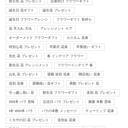
取引先 花 プレゼント
企業向け フラワーギフト
誕生日 花ギフト
誕生花 プレゼント
誕生日 フラワーアレンジ
フラワーギフト 長持ち
花 手入れ 方法
アレンジメント ケア
オーダーメイド フラワーギフト
カスタム 花束
特別な花 プレゼント
卒業式 花束
卒業祝い ギフト
先生 花 プレゼント
春 インテリア フラワー
新生活 花 アレンジメント
フラワーインテリア 春
お礼 花 プレゼント
退職 送別 花束
開店祝い 花束
送別 花束
退職祝い 花ギフト
異動 プレゼント 花
引っ越し祝い 花
新生活 フラワーギフト
送別 花 プレゼント
300本 バラ 意味
記念日 バラ プレゼント
薔薇 本数 意味
1本 1001本 バラ
バラの本数 メッセージ
チューリップ 花束
ミモザの日 花 プレゼント
送別会 花束