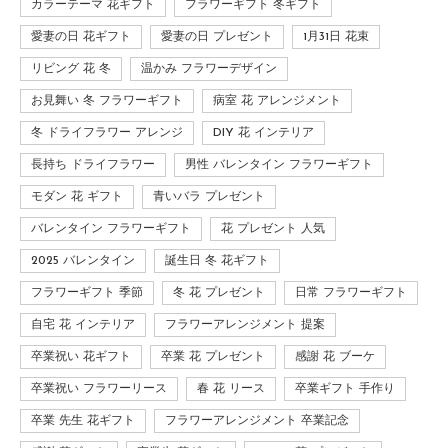
カラーテーマ 花ギフト
フラワーギフト 冬ギフト
愛妻の日 花ギフト
愛妻の日 プレゼント
1月31日 花束
リビング 花 冬
温かみ フラワーデザイン
お見舞い 冬 フラワーギフト
病室 花 アレンジメント
冬 ドライフラワー アレンジ
DIY 花 インテリア
長持ち ドライフラワー
男性 バレンタイン フラワーギフト
モダン 花 ギフト
青いバラ プレゼント
バレンタイン フラワーギフト
花 プレゼント 人気
2025 バレンタイン
誕生日 冬 花ギフト
フラワーギフト 季節
冬 花 プレゼント
日常 フラワーギフト
自宅 花 インテリア
フラワーアレンジメント 提案
卒業祝い 花ギフト
卒業 花 プレゼント
感謝 花 ブーケ
卒業祝い フラワーリース
春 花 リース
卒業ギフト 手作り
卒業 先生 花ギフト
フラワーアレンジメント 卒業記念