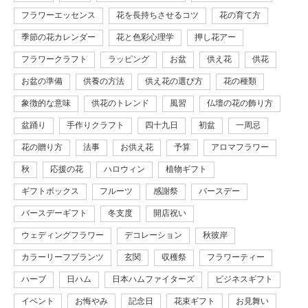
フラワーエッセンス
花を長持ちさせるコツ
花の育て方
季節の花カレンダー
花と色彩心理学
押し花アー
フラワークラフト
ラッピング
お盆
供え花
供花
お盆の準備
供養の方法
供え花の選び方
花の種類
象徴的な意味
供花のトレンド
風習
仏壇の花の飾り方
盆踊り
手作りクラフト
四十九日
初盆
一周忌
花の贈り方
法事
お供え花
予算
アロマフラワー
秋
応援の花
ハロウィン
植物ギフト
ギフトボックス
フルーツ
感謝祭
バースデー
バースデーギフト
冬支度
開店祝い
ウェディングフラワー
デコレーション
秋彼岸
カラーリーフプランツ
玄関
収穫祭
フラワーティー
ハーブ
日ハム
日本ハムファイターズ
ビジネスギフト
イベント
お悔やみ
記念日
花束ギフト
お見舞い