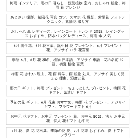
梅雨 インテリア、雨の日 暮らし、観葉植物 室内、おしゃれ 植物、梅
雨 花 アレンジ
あじさい 撮影、紫陽花 写真 コツ、スマホ 花 撮影、紫陽花 フォトテ
クニック、紫陽花 撮り方
おしゃれ 傘 レディース、レインコート トレンド 2025、レイングッ
ズ おすすめ、防水バッグ レディース、梅雨 傘 人気
6月 誕生花、6月 花言葉、誕生日 花 プレゼント、6月 プレゼント
花、アジサイ バラ 花言葉
季語 6月、6月 花 和名、植物 日本語、アジサイ 季語、花の名前 和
語、初夏 植物 言葉
梅雨 花 きれい 理由、花 雨 科学、雨 植物 効果、アジサイ 美しく見
える 理由、湿度と花
雨の日 ギフト、梅雨 プレゼント、ちょっとした プレゼント、梅雨 花
ギフト、気遣い ギフト
季節の花 ギフト、6月 花束 おすすめ、梅雨 花 プレゼント、アジサイ
ギフト、フラワーギフト 6月
お中元 花ギフト、お中元 プレゼント 花、お中元 2025、法人 お中元
花、個人 花ギフト お中元
7月 花、夏 花 花言葉、季節の花 夏、7月 花束 おすすめ、夏 ギフト
フラワー