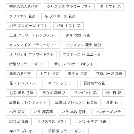
季節の花の選び方
クリスマス フラワーギフト
冬 ギフト 花
クリスマス 花束
冬 プロポーズ 花束
バラ プロポーズ ギフト
迎春 ギフト 花
正月 フラワーアレンジメント
新年 挨拶 花束
カスタマイズ フラワーギフト
クリスマス 花束 特別
オリジナル フラワーギフト
プロポーズ 花 ユニーク
特別なフラワーギフト
新しいプロポーズギフト
花束の選び方
ギフト 花束
誕生日 花束
プロポーズ 花束
花 アレンジメント
ギフト フラワー
長持ちする花
お花 贈る 意味
初心者 花選び
プレゼント 花
誕生日 花
誕生花 アレンジメント
誕生日 プレゼント 花言葉
月別 花
バラ 花束
バラ 花言葉
バラ 本数 意味
プロポーズ バラ
記念日 花束
クリスマス ギフト
ポインセチア 花束
赤バラ プレゼント
季節感 フラワーギフト