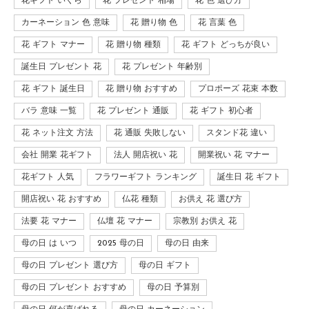
花ギフト いくら
花 プレゼント 相場
花 色 選び方
カーネーション 色 意味
花 贈り物 色
花 言葉 色
花 ギフト マナー
花 贈り物 種類
花 ギフト どっちが良い
誕生日 プレゼント 花
花 プレゼント 年齢別
花 ギフト 誕生日
花 贈り物 おすすめ
プロポーズ 花束 本数
バラ 意味 一覧
花 プレゼント 通販
花 ギフト 初心者
花 ネット注文 方法
花 通販 失敗しない
スタンド花 違い
会社 開業 花ギフト
法人 開店祝い 花
開業祝い 花 マナー
花ギフト 人気
フラワーギフト ランキング
誕生日 花 ギフト
開店祝い 花 おすすめ
仏花 種類
お供え 花 選び方
法要 花 マナー
仏壇 花 マナー
宗教別 お供え 花
母の日 は いつ
2025 母の日
母の日 由来
母の日 プレゼント 選び方
母の日 ギフト
母の日 プレゼント おすすめ
母の日 予算別