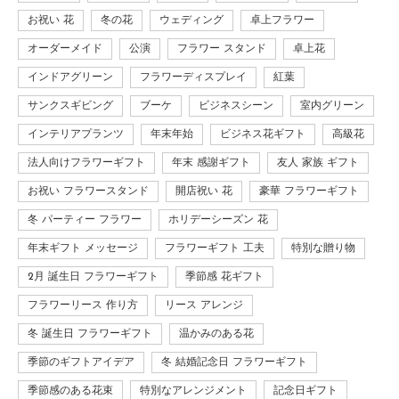
お祝い 花
冬の花
ウェディング
卓上フラワー
オーダーメイド
公演
フラワー スタンド
卓上花
インドアグリーン
フラワーディスプレイ
紅葉
サンクスギビング
ブーケ
ビジネスシーン
室内グリーン
インテリアプランツ
年末年始
ビジネス花ギフト
高級花
法人向けフラワーギフト
年末 感謝ギフト
友人 家族 ギフト
お祝い フラワースタンド
開店祝い 花
豪華 フラワーギフト
冬 パーティー フラワー
ホリデーシーズン 花
年末ギフト メッセージ
フラワーギフト 工夫
特別な贈り物
2月 誕生日 フラワーギフト
季節感 花ギフト
フラワーリース 作り方
リース アレンジ
冬 誕生日 フラワーギフト
温かみのある花
季節のギフトアイデア
冬 結婚記念日 フラワーギフト
季節感のある花束
特別なアレンジメント
記念日ギフト