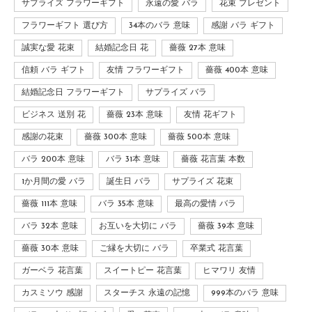
サプライズ フラワーギフト
永遠の愛 バラ
花束 プレゼント
フラワーギフト 選び方
34本のバラ 意味
感謝 バラ ギフト
誠実な愛 花束
結婚記念日 花
薔薇 27本 意味
信頼 バラ ギフト
友情 フラワーギフト
薔薇 400本 意味
結婚記念日 フラワーギフト
サプライズ バラ
ビジネス 送別 花
薔薇 23本 意味
友情 花ギフト
感謝の花束
薔薇 300本 意味
薔薇 500本 意味
バラ 200本 意味
バラ 31本 意味
薔薇 花言葉 本数
1か月間の愛 バラ
誕生日 バラ
サプライズ 花束
薔薇 111本 意味
バラ 35本 意味
最高の愛情 バラ
バラ 32本 意味
お互いを大切に バラ
薔薇 39本 意味
薔薇 30本 意味
ご縁を大切に バラ
卒業式 花言葉
ガーベラ 花言葉
スイートピー 花言葉
ヒマワリ 友情
カスミソウ 感謝
スターチス 永遠の記憶
999本のバラ 意味