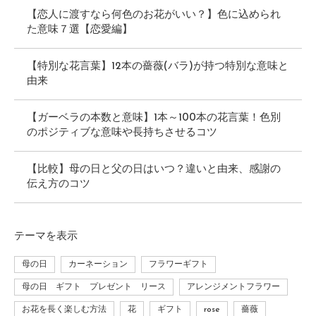
【恋人に渡すなら何色のお花がいい？】色に込められ
た意味７選【恋愛編】
【特別な花言葉】12本の薔薇(バラ)が持つ特別な意味と
由来
【ガーベラの本数と意味】1本～100本の花言葉！色別
のポジティブな意味や長持ちさせるコツ
【比較】母の日と父の日はいつ？違いと由来、感謝の
伝え方のコツ
テーマ
を表示
母の日
カーネーション
フラワーギフト
母の日 ギフト プレゼント リース
アレンジメントフラワー
お花を長く楽しむ方法
花
ギフト
rose
薔薇