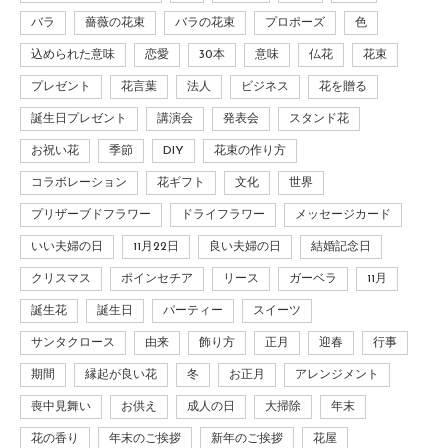
バラ
薔薇の花束
バラの花束
プロポーズ
色
込められた意味
恋愛
30本
意味
仏花
花束
プレゼント
花言葉
法人
ビジネス
花を贈る
誕生日プレゼント
講演会
発表会
スタンド花
お祝い花
季節
DIY
花束の作り方
コラボレーション
花ギフト
文化
世界
プリザーブドフラワー
ドライフラワー
メッセージカード
いい夫婦の日
11月22日
良い夫婦の日
結婚記念日
クリスマス
ポインセチア
リース
ガーベラ
11月
誕生花
誕生日
パーティー
スイーツ
サンタクロース
由来
飾り方
正月
迎春
行事
期間
縁起が良い花
冬
お正月
アレンジメント
喪中見舞い
お供え
成人の日
大掃除
年末
花の香り
年末のご挨拶
新年のご挨拶
花屋