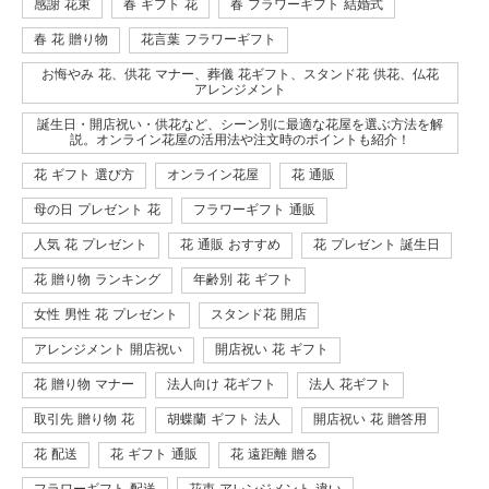
感謝 花束
春 ギフト 花
春 フラワーギフト 結婚式
春 花 贈り物
花言葉 フラワーギフト
お悔やみ 花、供花 マナー、葬儀 花ギフト、スタンド花 供花、仏花
アレンジメント
誕生日・開店祝い・供花など、シーン別に最適な花屋を選ぶ方法を解
説。オンライン花屋の活用法や注文時のポイントも紹介！
花 ギフト 選び方
オンライン花屋
花 通販
母の日 プレゼント 花
フラワーギフト 通販
人気 花 プレゼント
花 通販 おすすめ
花 プレゼント 誕生日
花 贈り物 ランキング
年齢別 花 ギフト
女性 男性 花 プレゼント
スタンド花 開店
アレンジメント 開店祝い
開店祝い 花 ギフト
花 贈り物 マナー
法人向け 花ギフト
法人 花ギフト
取引先 贈り物 花
胡蝶蘭 ギフト 法人
開店祝い 花 贈答用
花 配送
花 ギフト 通販
花 遠距離 贈る