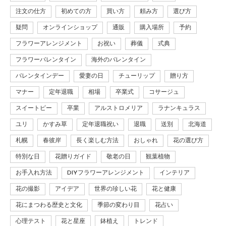
注文の仕方
初めての方
買い方
頼み方
選び方
疑問
オンラインショップ
通販
購入場所
予約
フラワーアレンジメント
お祝い
葬儀
式典
フラワーバレンタイン
海外のバレンタイン
バレンタインデー
愛妻の日
チューリップ
贈り方
マナー
定年退職
相場
卒業式
コサージュ
スイートピー
卒業
アルストロメリア
ラナンキュラス
ユリ
かすみ草
定年退職祝い
退職
送別
北海道
札幌
春彼岸
長く楽しむ方法
おしゃれ
花の選び方
特別な日
花贈りガイド
敬老の日
観葉植物
お手入れ方法
DIYフラワーアレンジメント
インテリア
花の撮影
アイデア
世界の珍しい花
花と健康
花にまつわる歴史と文化
季節の変わり目
花占い
心理テスト
花と星座
鉢植え
トレンド