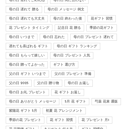
母の日 遅れてごめんね
母の日 間に合わない
母の日 遅れて 贈る
母の日 メッセージ 例文
母の日 遅れても大丈夫
母の日 終わった後
花ギフト 習慣
花 プレゼント タイミング
記念日 花 贈る
季節の花ギフト
母の日 いつまで
母の日 忘れた
母の日 プレゼント 遅れて
遅れても喜ばれる ギフト
母の日 ギフト ランキング
母の日 もらって嬉しい
母の日 プレゼント 人気
母の日 贈ってよかった
ギフト 選び方
父の日 ギフト いつまで
父の日 プレゼント 準備
父の日 2025
父の日 贈り物
母の日 お返し
母の日 お礼 プレゼント
花 ギフト お返し
母の日 ありがとう メッセージ
5月 花 ギフト
芍薬 花束 通販
紫陽花 ギフト 5月
初夏 花 アレンジメント
季節の花 プレゼント
花 ギフト 習慣
花 プレゼント 月1