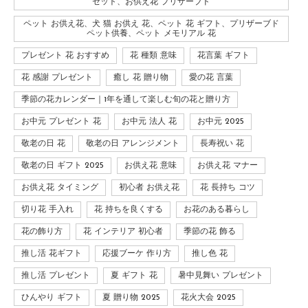
セット、お供え花 プリザーブド
ペット お供え花、犬 猫 お供え 花、ペット 花 ギフト、プリザーブド
ペット供養、ペット メモリアル 花
プレゼント 花 おすすめ
花 種類 意味
花言葉 ギフト
花 感謝 プレゼント
癒し 花 贈り物
愛の花 言葉
季節の花カレンダー｜1年を通して楽しむ旬の花と贈り方
お中元 プレゼント 花
お中元 法人 花
お中元 2025
敬老の日 花
敬老の日 アレンジメント
長寿祝い 花
敬老の日 ギフト 2025
お供え花 意味
お供え花 マナー
お供え花 タイミング
初心者 お供え花
花 長持ち コツ
切り花 手入れ
花 持ちを良くする
お花のある暮らし
花の飾り方
花 インテリア 初心者
季節の花 飾る
推し活 花ギフト
応援ブーケ 作り方
推し色 花
推し活 プレゼント
夏 ギフト 花
暑中見舞い プレゼント
ひんやり ギフト
夏 贈り物 2025
花火大会 2025