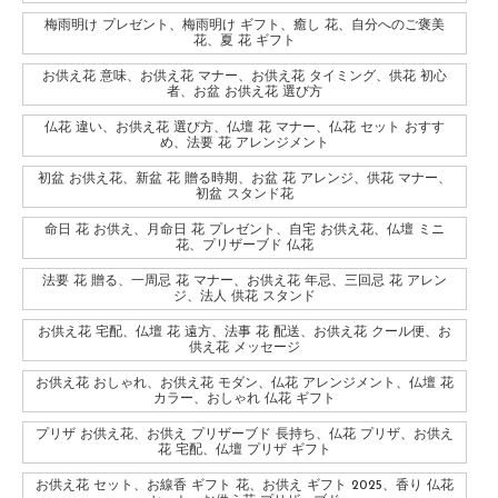
梅雨明け プレゼント、梅雨明け ギフト、癒し 花、自分へのご褒美
花、夏 花 ギフト
お供え花 意味、お供え花 マナー、お供え花 タイミング、供花 初心
者、お盆 お供え花 選び方
仏花 違い、お供え花 選び方、仏壇 花 マナー、仏花 セット おすす
め、法要 花 アレンジメント
初盆 お供え花、新盆 花 贈る時期、お盆 花 アレンジ、供花 マナー、
初盆 スタンド花
命日 花 お供え、月命日 花 プレゼント、自宅 お供え花、仏壇 ミニ
花、プリザーブド 仏花
法要 花 贈る、一周忌 花 マナー、お供え花 年忌、三回忌 花 アレン
ジ、法人 供花 スタンド
お供え花 宅配、仏壇 花 遠方、法事 花 配送、お供え花 クール便、お
供え花 メッセージ
お供え花 おしゃれ、お供え花 モダン、仏花 アレンジメント、仏壇 花
カラー、おしゃれ 仏花 ギフト
プリザ お供え花、お供え プリザーブド 長持ち、仏花 プリザ、お供え
花 宅配、仏壇 プリザ ギフト
お供え花 セット、お線香 ギフト 花、お供え ギフト 2025、香り 仏花