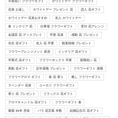
卒業祝い フラワーギフト
ホワイトデー フラワーギフト
花束 お返し
ホワイトデー プレゼント 花
恋人 花ギフト
ホワイトデー 花束おすすめ
友人 ホワイトデー
春 インテリア 花
仕事場 フラワーギフト
受付 花アレンジ
会議室 花 ディスプレイ
卒業 花束
感動 花 プレゼント
先生 花ギフト
友人 花 卒業
観葉植物 プレゼント
フラワーアレンジメント 新居
インテリア 花ギフト
卒業式 花ギフト
フラワーボックス 卒業
退職祝い 花
異動 花ギフト
定年退職 プレゼント
フラワーギフト 退職
フラワーアロマ ギフト
春 花 香り
癒し フラワーギフト
ラベンダー 花束
ユーカリ フラワーギフト
香り 花 プレゼント
リラックス 花ギフト
アロマキャンドル 花ギフト
フラワーギフト 春
薔薇 29本 意味
バラ 花言葉 本数
結婚記念日 花ギフト