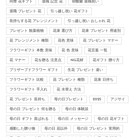
同僚 花ギフト
退職 記念 花
胡蝶蘭 退職祝い
退職 プレゼント 花
引っ越し祝い 花ギフト
長持ちする花 アレンジメント
引っ越し祝い おしゃれ 花
プレゼント 観葉植物
花束 選び方
花束 プレゼント 用途別
花 アレンジメント 種類
花色 意味
花 プレゼント マナー
フラワーギフト 本数 意味
花 色 意味
花言葉 一覧
花 マナー
花を贈る 注意点
NG花材
花ギフト 贈り方
プリザーブドフラワー ギフト
生花 プレゼント 違い
フラワーギフト 比較
花 プレゼント 種類
花束 日持ち
フラワーギフト 手入れ
花 水替え 方法
花 プレゼント 長持ち
母の日プレゼント
2025
アジサイ
母の日 プレゼント 何を贈る
母の日 体験談
母の日 ギフト 喜ばれる
母の日 メッセージ
母の日 花ギフト
感動した贈り物
母の日 花以外
母の日 プレゼント 実用的