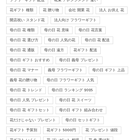
フラワーギフト 配送
花束 アレンジメント 違い
花ギフト 種類
花 贈り物
会社 開業 花
法人 お供え 花
開店祝い スタンド花
法人向け フラワーギフト
母の日 花 種類
母の日 花 意味
母の日 花言葉
母の日 花 選び方
母の日 人気の花
母の日 花 配送
母の日 花 通販
母の日 遠方
花ギフト 配送
母の日 ギフト おすすめ
母の日 義母 プレゼント
母の日 花 マナー
義母 フラワーギフト
母の日 ギフト 上品
義母 花の贈り物
母の日 フラワーギフト 人気
母の日 花 トレンド
母の日 ランキング 2025
母の日 人気 プレゼント
母の日 花 スイーツ
母の日 花 ギフトセット
母の日 ギフト 組み合わせ
花だけじゃない プレゼント
母の日 セットギフト
花ギフト 予算別
花ギフト 5000円
花 プレゼント 値段