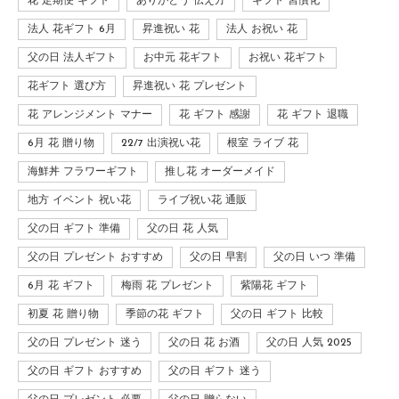
花 定期便 ギフト
ありがとう 伝え方
ギフト 習慣化
法人 花ギフト 6月
昇進祝い 花
法人 お祝い 花
父の日 法人ギフト
お中元 花ギフト
お祝い 花ギフト
花ギフト 選び方
昇進祝い 花 プレゼント
花 アレンジメント マナー
花 ギフト 感謝
花 ギフト 退職
6月 花 贈り物
22/7 出演祝い花
根室 ライブ 花
海鮮丼 フラワーギフト
推し花 オーダーメイド
地方 イベント 祝い花
ライブ祝い花 通販
父の日 ギフト 準備
父の日 花 人気
父の日 プレゼント おすすめ
父の日 早割
父の日 いつ 準備
6月 花 ギフト
梅雨 花 プレゼント
紫陽花 ギフト
初夏 花 贈り物
季節の花 ギフト
父の日 ギフト 比較
父の日 プレゼント 迷う
父の日 花 お酒
父の日 人気 2025
父の日 ギフト おすすめ
父の日 ギフト 迷う