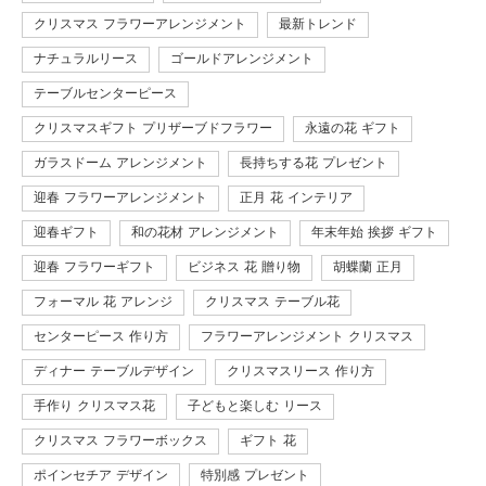
クリスマス フラワーアレンジメント
最新トレンド
ナチュラルリース
ゴールドアレンジメント
テーブルセンターピース
クリスマスギフト プリザーブドフラワー
永遠の花 ギフト
ガラスドーム アレンジメント
長持ちする花 プレゼント
迎春 フラワーアレンジメント
正月 花 インテリア
迎春ギフト
和の花材 アレンジメント
年末年始 挨拶 ギフト
迎春 フラワーギフト
ビジネス 花 贈り物
胡蝶蘭 正月
フォーマル 花 アレンジ
クリスマス テーブル花
センターピース 作り方
フラワーアレンジメント クリスマス
ディナー テーブルデザイン
クリスマスリース 作り方
手作り クリスマス花
子どもと楽しむ リース
クリスマス フラワーボックス
ギフト 花
ポインセチア デザイン
特別感 プレゼント