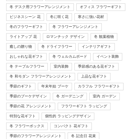
冬 デスク用フラワーアレンジメント
オフィス フラワーギフト
ビジネスシーン 花
冬に咲く花
寒さに強い花材
冬のフラワーギフト
冬 フラワーアレンジメント
ライトアップ 花
ロマンチック デザイン
冬 観葉植物
癒しの贈り物
冬 ドライフラワー
インテリアギフト
おしゃれな花ギフト
冬 ウェルカムボード
イベント装飾
冬 テーブルフラワー
室内装飾
季節感のある花ギフト
冬 和モダン フラワーアレンジメント
上品な花ギフト
季節のギフト
年末年始 ブーケ
カラフル フラワーギフト
季節のブーケデザイン
冬 ガーデニング
室内 ガーデン
季節の花 アレンジメント
フラワーギフト ラッピング
特別な花ギフト
個性的 ラッピングデザイン
冬 フラワーボックス
コンパクト 花ギフト
季節のフラワーアレンジメント
冬 記念日 花束