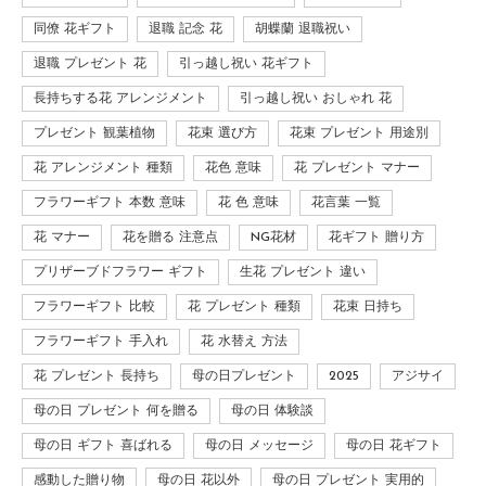
同僚 花ギフト
退職 記念 花
胡蝶蘭 退職祝い
退職 プレゼント 花
引っ越し祝い 花ギフト
長持ちする花 アレンジメント
引っ越し祝い おしゃれ 花
プレゼント 観葉植物
花束 選び方
花束 プレゼント 用途別
花 アレンジメント 種類
花色 意味
花 プレゼント マナー
フラワーギフト 本数 意味
花 色 意味
花言葉 一覧
花 マナー
花を贈る 注意点
NG花材
花ギフト 贈り方
プリザーブドフラワー ギフト
生花 プレゼント 違い
フラワーギフト 比較
花 プレゼント 種類
花束 日持ち
フラワーギフト 手入れ
花 水替え 方法
花 プレゼント 長持ち
母の日プレゼント
2025
アジサイ
母の日 プレゼント 何を贈る
母の日 体験談
母の日 ギフト 喜ばれる
母の日 メッセージ
母の日 花ギフト
感動した贈り物
母の日 花以外
母の日 プレゼント 実用的