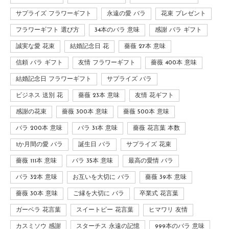
サプライズ フラワーギフト
永遠の愛 バラ
花束 プレゼント
フラワーギフト 選び方
34本のバラ 意味
感謝 バラ ギフト
誠実な愛 花束
結婚記念日 花
薔薇 27本 意味
信頼 バラ ギフト
友情 フラワーギフト
薔薇 400本 意味
結婚記念日 フラワーギフト
サプライズ バラ
ビジネス 送別 花
薔薇 23本 意味
友情 花ギフト
感謝の花束
薔薇 300本 意味
薔薇 500本 意味
バラ 200本 意味
バラ 31本 意味
薔薇 花言葉 本数
1か月間の愛 バラ
誕生日 バラ
サプライズ 花束
薔薇 111本 意味
バラ 35本 意味
最高の愛情 バラ
バラ 32本 意味
お互いを大切に バラ
薔薇 39本 意味
薔薇 30本 意味
ご縁を大切に バラ
卒業式 花言葉
ガーベラ 花言葉
スイートピー 花言葉
ヒマワリ 友情
カスミソウ 感謝
スターチス 永遠の記憶
999本のバラ 意味