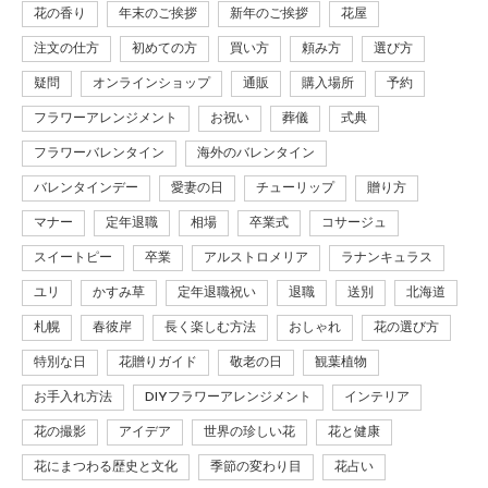
花の香り
年末のご挨拶
新年のご挨拶
花屋
注文の仕方
初めての方
買い方
頼み方
選び方
疑問
オンラインショップ
通販
購入場所
予約
フラワーアレンジメント
お祝い
葬儀
式典
フラワーバレンタイン
海外のバレンタイン
バレンタインデー
愛妻の日
チューリップ
贈り方
マナー
定年退職
相場
卒業式
コサージュ
スイートピー
卒業
アルストロメリア
ラナンキュラス
ユリ
かすみ草
定年退職祝い
退職
送別
北海道
札幌
春彼岸
長く楽しむ方法
おしゃれ
花の選び方
特別な日
花贈りガイド
敬老の日
観葉植物
お手入れ方法
DIYフラワーアレンジメント
インテリア
花の撮影
アイデア
世界の珍しい花
花と健康
花にまつわる歴史と文化
季節の変わり目
花占い