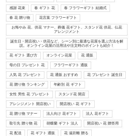
感謝 花束
春 ギフト 花
春 フラワーギフト 結婚式
春 花 贈り物
花言葉 フラワーギフト
お悔やみ 花、供花 マナー、葬儀 花ギフト、スタンド花 供花、仏花
アレンジメント
誕生日・開店祝い・供花など、シーン別に最適な花屋を選ぶ方法を解
説。オンライン花屋の活用法や注文時のポイントも紹介！
花 ギフト 選び方
オンライン花屋
花 通販
母の日 プレゼント 花
フラワーギフト 通販
人気 花 プレゼント
花 通販 おすすめ
花 プレゼント 誕生日
花 贈り物 ランキング
年齢別 花 ギフト
女性 男性 花 プレゼント
スタンド花 開店
アレンジメント 開店祝い
開店祝い 花 ギフト
花 贈り物 マナー
法人向け 花ギフト
法人 花ギフト
取引先 贈り物 花
胡蝶蘭 ギフト 法人
開店祝い 花 贈答用
花 配送
花 ギフト 通販
花 遠距離 贈る