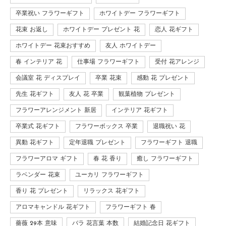
卒業祝い フラワーギフト
ホワイトデー フラワーギフト
花束 お返し
ホワイトデー プレゼント 花
恋人 花ギフト
ホワイトデー 花束おすすめ
友人 ホワイトデー
春 インテリア 花
仕事場 フラワーギフト
受付 花アレンジ
会議室 花 ディスプレイ
卒業 花束
感動 花 プレゼント
先生 花ギフト
友人 花 卒業
観葉植物 プレゼント
フラワーアレンジメント 新居
インテリア 花ギフト
卒業式 花ギフト
フラワーボックス 卒業
退職祝い 花
異動 花ギフト
定年退職 プレゼント
フラワーギフト 退職
フラワーアロマ ギフト
春 花 香り
癒し フラワーギフト
ラベンダー 花束
ユーカリ フラワーギフト
香り 花 プレゼント
リラックス 花ギフト
アロマキャンドル 花ギフト
フラワーギフト 春
薔薇 29本 意味
バラ 花言葉 本数
結婚記念日 花ギフト