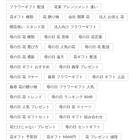
フラワーギフト 配送
花束 アレンジメント 違い
花ギフト 種類
花 贈り物
会社 開業 花
法人 お供え 花
開店祝い スタンド花
法人向け フラワーギフト
母の日 花 種類
母の日 花 意味
母の日 花言葉
母の日 花 選び方
母の日 人気の花
母の日 花 配送
母の日 花 通販
母の日 遠方
花ギフト 配送
母の日 ギフト おすすめ
母の日 義母 プレゼント
母の日 花 マナー
義母 フラワーギフト
母の日 ギフト 上品
義母 花の贈り物
母の日 フラワーギフト 人気
母の日 花 トレンド
母の日 ランキング 2025
母の日 人気 プレゼント
母の日 花 スイーツ
母の日 花 ギフトセット
母の日 ギフト 組み合わせ
花だけじゃない プレゼント
母の日 セットギフト
花ギフト 予算別
花ギフト 5000円
花 プレゼント 値段