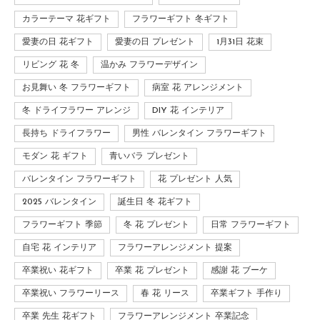
カラーテーマ 花ギフト
フラワーギフト 冬ギフト
愛妻の日 花ギフト
愛妻の日 プレゼント
1月31日 花束
リビング 花 冬
温かみ フラワーデザイン
お見舞い 冬 フラワーギフト
病室 花 アレンジメント
冬 ドライフラワー アレンジ
DIY 花 インテリア
長持ち ドライフラワー
男性 バレンタイン フラワーギフト
モダン 花 ギフト
青いバラ プレゼント
バレンタイン フラワーギフト
花 プレゼント 人気
2025 バレンタイン
誕生日 冬 花ギフト
フラワーギフト 季節
冬 花 プレゼント
日常 フラワーギフト
自宅 花 インテリア
フラワーアレンジメント 提案
卒業祝い 花ギフト
卒業 花 プレゼント
感謝 花 ブーケ
卒業祝い フラワーリース
春 花 リース
卒業ギフト 手作り
卒業 先生 花ギフト
フラワーアレンジメント 卒業記念