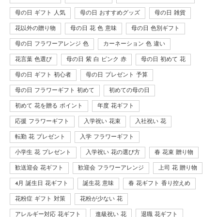
母の日 ギフト 人気
母の日 おすすめグッズ
母の日 雑貨
花以外の贈り物
母の日 花 色 意味
母の日 色別ギフト
母の日 フラワーアレンジ 色
カーネーション 色 違い
花言葉 色選び
母の日 紫 白 ピンク 赤
母の日 初めて 花
母の日 ギフト 初心者
母の日 プレゼント 予算
母の日 フラワーギフト 初めて
初めての母の日
初めて 花を贈る ポイント
年度 花ギフト
応援 フラワーギフト
入学祝い 花束
入社祝い 花
転勤 花 プレゼント
入学 フラワーギフト
小学生 花 プレゼント
入学祝い 花の選び方
春 花束 贈り物
歓送迎会 花ギフト
歓迎会 フラワーアレンジ
上司 花 贈り物
4月 誕生日 花ギフト
誕生花 意味
春 花ギフト 香り控えめ
花粉症 ギフト 対策
花粉が少ない 花
アレルギー対応 花ギフト
進級祝い 花
退職 花ギフト