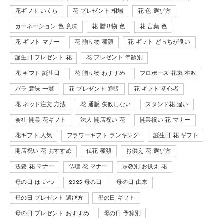
花ギフト いくら
花 プレゼント 相場
花 色 選び方
カーネーション 色 意味
花 贈り物 色
花 言葉 色
花 ギフト マナー
花 贈り物 種類
花 ギフト どっちが良い
誕生日 プレゼント 花
花 プレゼント 年齢別
花 ギフト 誕生日
花 贈り物 おすすめ
プロポーズ 花束 本数
バラ 意味 一覧
花 プレゼント 通販
花 ギフト 初心者
花 ネット注文 方法
花 通販 失敗しない
スタンド花 違い
会社 開業 花ギフト
法人 開店祝い 花
開業祝い 花 マナー
花ギフト 人気
フラワーギフト ランキング
誕生日 花 ギフト
開店祝い 花 おすすめ
仏花 種類
お供え 花 選び方
法要 花 マナー
仏壇 花 マナー
宗教別 お供え 花
母の日 は いつ
2025 母の日
母の日 由来
母の日 プレゼント 選び方
母の日 ギフト
母の日 プレゼント おすすめ
母の日 予算別