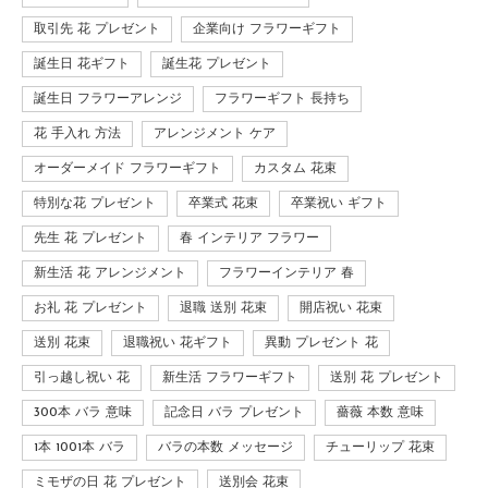
取引先 花 プレゼント
企業向け フラワーギフト
誕生日 花ギフト
誕生花 プレゼント
誕生日 フラワーアレンジ
フラワーギフト 長持ち
花 手入れ 方法
アレンジメント ケア
オーダーメイド フラワーギフト
カスタム 花束
特別な花 プレゼント
卒業式 花束
卒業祝い ギフト
先生 花 プレゼント
春 インテリア フラワー
新生活 花 アレンジメント
フラワーインテリア 春
お礼 花 プレゼント
退職 送別 花束
開店祝い 花束
送別 花束
退職祝い 花ギフト
異動 プレゼント 花
引っ越し祝い 花
新生活 フラワーギフト
送別 花 プレゼント
300本 バラ 意味
記念日 バラ プレゼント
薔薇 本数 意味
1本 1001本 バラ
バラの本数 メッセージ
チューリップ 花束
ミモザの日 花 プレゼント
送別会 花束