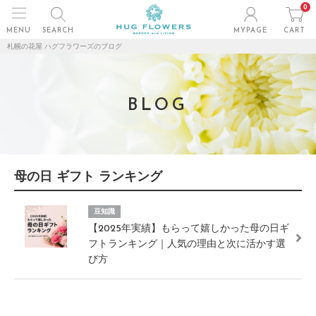
0
MENU
SEARCH
MYPAGE
CART
札幌の花屋 ハグフラワーズのブログ
BLOG
母の日 ギフト ランキング
豆知識
【2025年実績】もらって嬉しかった母の日ギ
フトランキング｜人気の理由と次に活かす選
び方