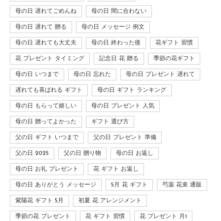
母の日 遅れてごめんね
母の日 間に合わない
母の日 遅れて 贈る
母の日 メッセージ 例文
母の日 遅れても大丈夫
母の日 終わった後
花ギフト 習慣
花 プレゼント タイミング
記念日 花 贈る
季節の花ギフト
母の日 いつまで
母の日 忘れた
母の日 プレゼント 遅れて
遅れても喜ばれる ギフト
母の日 ギフト ランキング
母の日 もらって嬉しい
母の日 プレゼント 人気
母の日 贈ってよかった
ギフト 選び方
父の日 ギフト いつまで
父の日 プレゼント 準備
父の日 2025
父の日 贈り物
母の日 お返し
母の日 お礼 プレゼント
花 ギフト お返し
母の日 ありがとう メッセージ
5月 花 ギフト
芍薬 花束 通販
紫陽花 ギフト 5月
初夏 花 アレンジメント
季節の花 プレゼント
花 ギフト 習慣
花 プレゼント 月1