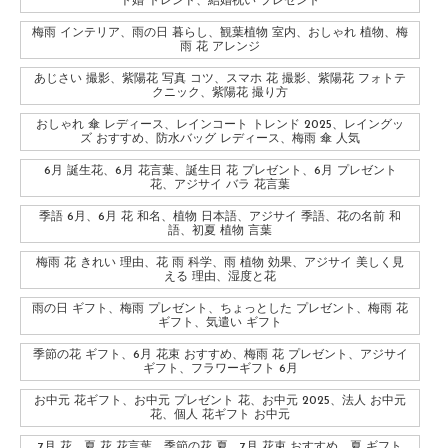
ト婚 トレンド、結婚祝い プレゼント
梅雨 インテリア、雨の日 暮らし、観葉植物 室内、おしゃれ 植物、梅
雨 花 アレンジ
あじさい 撮影、紫陽花 写真 コツ、スマホ 花 撮影、紫陽花 フォトテ
クニック、紫陽花 撮り方
おしゃれ 傘 レディース、レインコート トレンド 2025、レイングッ
ズ おすすめ、防水バッグ レディース、梅雨 傘 人気
6月 誕生花、6月 花言葉、誕生日 花 プレゼント、6月 プレゼント
花、アジサイ バラ 花言葉
季語 6月、6月 花 和名、植物 日本語、アジサイ 季語、花の名前 和
語、初夏 植物 言葉
梅雨 花 きれい 理由、花 雨 科学、雨 植物 効果、アジサイ 美しく見
える 理由、湿度と花
雨の日 ギフト、梅雨 プレゼント、ちょっとした プレゼント、梅雨 花
ギフト、気遣い ギフト
季節の花 ギフト、6月 花束 おすすめ、梅雨 花 プレゼント、アジサイ
ギフト、フラワーギフト 6月
お中元 花ギフト、お中元 プレゼント 花、お中元 2025、法人 お中元
花、個人 花ギフト お中元
7月 花、夏 花 花言葉、季節の花 夏、7月 花束 おすすめ、夏 ギフト