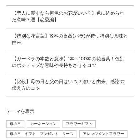
【恋人に渡すなら何色のお花がいい？】色に込められ
た意味７選【恋愛編】
【特別な花言葉】12本の薔薇(バラ)が持つ特別な意味と
由来
【ガーベラの本数と意味】1本～100本の花言葉！色別
のポジティブな意味や長持ちさせるコツ
【比較】母の日と父の日はいつ？違いと由来、感謝の
伝え方のコツ
テーマ
を表示
母の日
カーネーション
フラワーギフト
母の日 ギフト プレゼント リース
アレンジメントフラワー