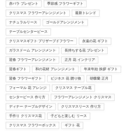
赤バラ プレゼント
季節感 フラワーギフト
クリスマス フラワーアレンジメント
最新トレンド
ナチュラルリース
ゴールドアレンジメント
テーブルセンターピース
クリスマスギフト プリザーブドフラワー
永遠の花 ギフト
ガラスドーム アレンジメント
長持ちする花 プレゼント
迎春 フラワーアレンジメント
正月 花 インテリア
迎春ギフト
和の花材 アレンジメント
年末年始 挨拶 ギフト
迎春 フラワーギフト
ビジネス 花 贈り物
胡蝶蘭 正月
フォーマル 花 アレンジ
クリスマス テーブル花
センターピース 作り方
フラワーアレンジメント クリスマス
ディナー テーブルデザイン
クリスマスリース 作り方
手作り クリスマス花
子どもと楽しむ リース
クリスマス フラワーボックス
ギフト 花