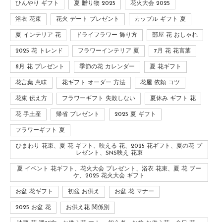
ひんやり ギフト
夏 贈り物 2025
花火大会 2025
浴衣 花束
花火 デート プレゼント
カップル ギフト 夏
夏 インテリア 花
ドライフラワー 飾り方
部屋 花 おしゃれ
2025 花 トレンド
フラワーインテリア 夏
7月 花 花言葉
8月 花 プレゼント
季節の花 カレンダー
夏 花ギフト
花言葉 意味
花ギフト オーダー 方法
花屋 依頼 コツ
花束 伝え方
フラワーギフト 失敗しない
夏休み ギフト 花
花 手土産
帰省 プレゼント
2025 夏 ギフト
フラワーギフト 夏
ひまわり 花束、夏 花 ギフト、映える 花、2025 花ギフト、夏の花 プ
レゼント、SNS映え 花束
夏 イベント 花ギフト、花火大会 プレゼント、浴衣 花束、夏 花 ブー
ケ、2025 花火大会 ギフト
お盆 花ギフト
初盆 お供え
お盆 花 マナー
2025 お盆 花
お供え花 関係別