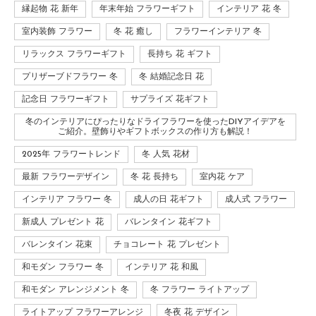
縁起物 花 新年
年末年始 フラワーギフト
インテリア 花 冬
室内装飾 フラワー
冬 花 癒し
フラワーインテリア 冬
リラックス フラワーギフト
長持ち 花 ギフト
プリザーブドフラワー 冬
冬 結婚記念日 花
記念日 フラワーギフト
サプライズ 花ギフト
冬のインテリアにぴったりなドライフラワーを使ったDIYアイデアを
ご紹介。壁飾りやギフトボックスの作り方も解説！
2025年 フラワートレンド
冬 人気 花材
最新 フラワーデザイン
冬 花 長持ち
室内花 ケア
インテリア フラワー 冬
成人の日 花ギフト
成人式 フラワー
新成人 プレゼント 花
バレンタイン 花ギフト
バレンタイン 花束
チョコレート 花 プレゼント
和モダン フラワー 冬
インテリア 花 和風
和モダン アレンジメント 冬
冬 フラワー ライトアップ
ライトアップ フラワーアレンジ
冬夜 花 デザイン