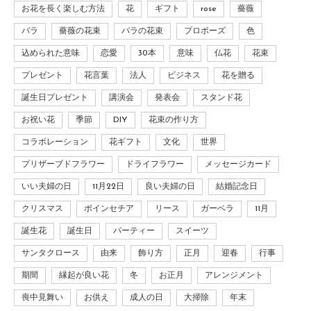
お花を長く楽しむ方法
花
ギフト
rose
薔薇
バラ
薔薇の花束
バラの花束
プロポーズ
色
込められた意味
恋愛
30本
意味
仏花
花束
プレゼント
花言葉
法人
ビジネス
花を贈る
誕生日プレゼント
講演会
発表会
スタンド花
お祝い花
季節
DIY
花束の作り方
コラボレーション
花ギフト
文化
世界
プリザーブドフラワー
ドライフラワー
メッセージカード
いい夫婦の日
11月22日
良い夫婦の日
結婚記念日
クリスマス
ポインセチア
リース
ガーベラ
11月
誕生花
誕生日
パーティー
スイーツ
サンタクロース
由来
飾り方
正月
迎春
行事
期間
縁起が良い花
冬
お正月
アレンジメント
喪中見舞い
お供え
成人の日
大掃除
年末