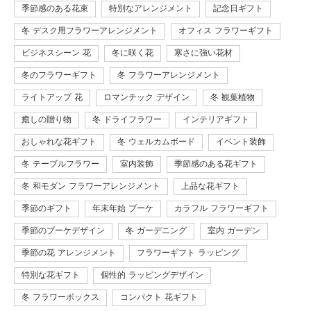
季節感のある花束
特別なアレンジメント
記念日ギフト
冬 デスク用フラワーアレンジメント
オフィス フラワーギフト
ビジネスシーン 花
冬に咲く花
寒さに強い花材
冬のフラワーギフト
冬 フラワーアレンジメント
ライトアップ 花
ロマンチック デザイン
冬 観葉植物
癒しの贈り物
冬 ドライフラワー
インテリアギフト
おしゃれな花ギフト
冬 ウェルカムボード
イベント装飾
冬 テーブルフラワー
室内装飾
季節感のある花ギフト
冬 和モダン フラワーアレンジメント
上品な花ギフト
季節のギフト
年末年始 ブーケ
カラフル フラワーギフト
季節のブーケデザイン
冬 ガーデニング
室内 ガーデン
季節の花 アレンジメント
フラワーギフト ラッピング
特別な花ギフト
個性的 ラッピングデザイン
冬 フラワーボックス
コンパクト 花ギフト