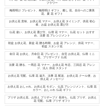
フラワー
梅雨明け プレゼント、梅雨明け ギフト、癒し 花、自分へのご褒美
花、夏 花 ギフト
お供え花 意味、お供え花 マナー、お供え花 タイミング、供花 初心
者、お盆 お供え花 選び方
仏花 違い、お供え花 選び方、仏壇 花 マナー、仏花 セット おすす
め、法要 花 アレンジメント
初盆 お供え花、新盆 花 贈る時期、お盆 花 アレンジ、供花 マナー、
初盆 スタンド花
命日 花 お供え、月命日 花 プレゼント、自宅 お供え花、仏壇 ミニ
花、プリザーブド 仏花
法要 花 贈る、一周忌 花 マナー、お供え花 年忌、三回忌 花 アレン
ジ、法人 供花 スタンド
お供え花 宅配、仏壇 花 遠方、法事 花 配送、お供え花 クール便、お
供え花 メッセージ
お供え花 おしゃれ、お供え花 モダン、仏花 アレンジメント、仏壇 花
カラー、おしゃれ 仏花 ギフト
プリザ お供え花、お供え プリザーブド 長持ち、仏花 プリザ、お供え
花 宅配、仏壇 プリザ ギフト