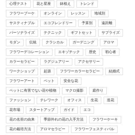
心理テスト
花と星座
鉢植え
トレンド
フラワーブーケ
オンライン
レッスン
地域別
サスティナブル
エコフレンドリー
予算別
遠距離
パーソナライズ
テクニック
ギフトセット
サプライズ
モダン
伝統
クラシカル
ガーデニング
アロマ
フラワーデコレーション
エキゾチック
歴史
初心者
カラーセラピー
ラグジュアリー
アクセサリー
ワークショップ
起源
フラワーカラーセラピー
結婚式
フラワーアート
ペット
安全な花
ペットに有害でない花や植物
マクロ撮影
庭作り
ファッション
テレワーク
オフィス
生花
造花
花市場
スタートアップ
ガイド
エコ
花の名前の由来
季節外れの花の入手方法
フラワーケーキ
花の栽培方法
アロマセラピー
フラワーフェスティバル