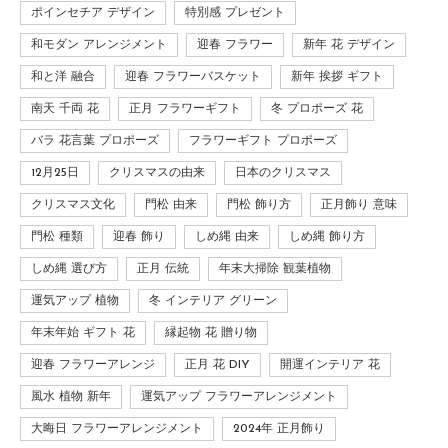
ポインセチア デザイン
特別感 プレゼント
和モダン アレンジメント
迎春 フラワー
新年 花 デザイン
和と洋 融合
迎春 フラワーバスケット
新年 挨拶 ギフト
南天 千両 花
正月 フラワーギフト
冬 プロポーズ 花
バラ 花言葉 プロポーズ
フラワーギフト プロポーズ
12月25日
クリスマスの由来
日本のクリスマス
クリスマス文化
門松 由来
門松 飾り方
正月飾り 意味
門松 種類
迎春 飾り
しめ縄 由来
しめ縄 飾り方
しめ縄 選び方
正月 伝統
年末大掃除 観葉植物
運気アップ 植物
冬 インテリア グリーン
年末年始 ギフト 花
縁起物 花 贈り物
迎春 フラワーアレンジ
正月 花 DIY
開運インテリア 花
風水 植物 新年
運気アップ フラワーアレンジメント
大晦日 フラワーアレンジメント
2024年 正月飾り