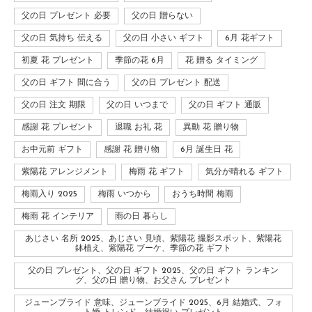
父の日 プレゼント 必要
父の日 贈らない
父の日 気持ち 伝える
父の日 小さい ギフト
6月 花ギフト
初夏 花 プレゼント
季節の花 6月
花 贈る タイミング
父の日 ギフト 間に合う
父の日 プレゼント 配送
父の日 注文 期限
父の日 いつまで
父の日 ギフト 通販
感謝 花 プレゼント
退職 お礼 花
異動 花 贈り物
お中元前 ギフト
感謝 花 贈り物
6月 誕生日 花
紫陽花 アレンジメント
梅雨 花 ギフト
気分が晴れる ギフト
梅雨入り 2025
梅雨 いつから
おうち時間 梅雨
梅雨 花 インテリア
雨の日 暮らし
あじさい 名所 2025、あじさい 見頃、紫陽花 撮影スポット、紫陽花
鉢植え、紫陽花 ブーケ、季節の花 ギフト
父の日 プレゼント、父の日 ギフト 2025、父の日 ギフト ランキン
グ、父の日 贈り物、お父さん プレゼント
ジューンブライド 意味、ジューンブライド 2025、6月 結婚式、フォ