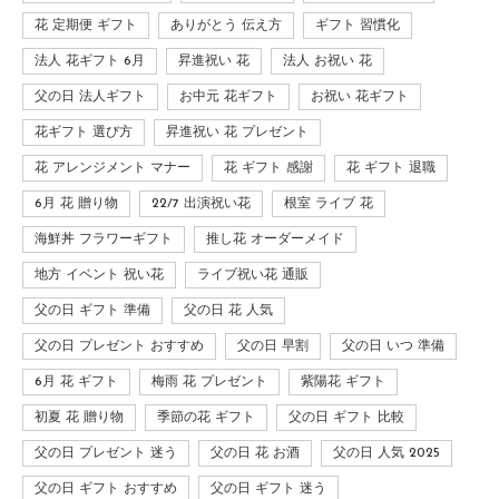
花 定期便 ギフト
ありがとう 伝え方
ギフト 習慣化
法人 花ギフト 6月
昇進祝い 花
法人 お祝い 花
父の日 法人ギフト
お中元 花ギフト
お祝い 花ギフト
花ギフト 選び方
昇進祝い 花 プレゼント
花 アレンジメント マナー
花 ギフト 感謝
花 ギフト 退職
6月 花 贈り物
22/7 出演祝い花
根室 ライブ 花
海鮮丼 フラワーギフト
推し花 オーダーメイド
地方 イベント 祝い花
ライブ祝い花 通販
父の日 ギフト 準備
父の日 花 人気
父の日 プレゼント おすすめ
父の日 早割
父の日 いつ 準備
6月 花 ギフト
梅雨 花 プレゼント
紫陽花 ギフト
初夏 花 贈り物
季節の花 ギフト
父の日 ギフト 比較
父の日 プレゼント 迷う
父の日 花 お酒
父の日 人気 2025
父の日 ギフト おすすめ
父の日 ギフト 迷う