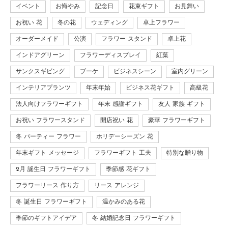
イベント
お悔やみ
記念日
花束ギフト
お見舞い
お祝い 花
冬の花
ウェディング
卓上フラワー
オーダーメイド
公演
フラワー スタンド
卓上花
インドアグリーン
フラワーディスプレイ
紅葉
サンクスギビング
ブーケ
ビジネスシーン
室内グリーン
インテリアプランツ
年末年始
ビジネス花ギフト
高級花
法人向けフラワーギフト
年末 感謝ギフト
友人 家族 ギフト
お祝い フラワースタンド
開店祝い 花
豪華 フラワーギフト
冬 パーティー フラワー
ホリデーシーズン 花
年末ギフト メッセージ
フラワーギフト 工夫
特別な贈り物
2月 誕生日 フラワーギフト
季節感 花ギフト
フラワーリース 作り方
リース アレンジ
冬 誕生日 フラワーギフト
温かみのある花
季節のギフトアイデア
冬 結婚記念日 フラワーギフト