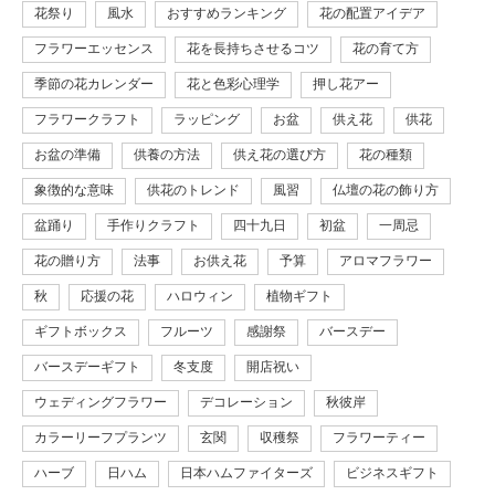
花祭り
風水
おすすめランキング
花の配置アイデア
フラワーエッセンス
花を長持ちさせるコツ
花の育て方
季節の花カレンダー
花と色彩心理学
押し花アー
フラワークラフト
ラッピング
お盆
供え花
供花
お盆の準備
供養の方法
供え花の選び方
花の種類
象徴的な意味
供花のトレンド
風習
仏壇の花の飾り方
盆踊り
手作りクラフト
四十九日
初盆
一周忌
花の贈り方
法事
お供え花
予算
アロマフラワー
秋
応援の花
ハロウィン
植物ギフト
ギフトボックス
フルーツ
感謝祭
バースデー
バースデーギフト
冬支度
開店祝い
ウェディングフラワー
デコレーション
秋彼岸
カラーリーフプランツ
玄関
収穫祭
フラワーティー
ハーブ
日ハム
日本ハムファイターズ
ビジネスギフト