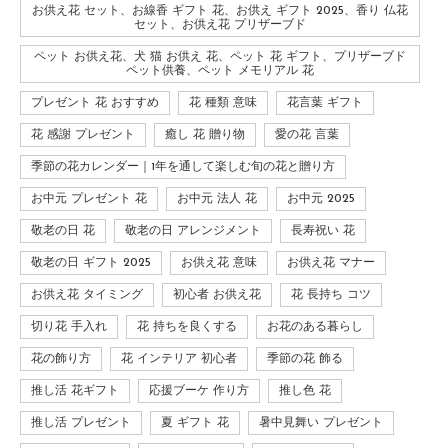
お供え花 セット、お線香 ギフト 花、お供え ギフト 2025、香り 仏花
セット、お供え花 プリザーブド
ペット お供え花、犬 猫 お供え 花、ペット 花 ギフト、プリザーブド
ペット供養、ペット メモリアル 花
プレゼント 花 おすすめ
花 種類 意味
花言葉 ギフト
花 感謝 プレゼント
癒し 花 贈り物
愛の花 言葉
季節の花カレンダー｜1年を通して楽しむ旬の花と贈り方
お中元 プレゼント 花
お中元 法人 花
お中元 2025
敬老の日 花
敬老の日 アレンジメント
長寿祝い 花
敬老の日 ギフト 2025
お供え花 意味
お供え花 マナー
お供え花 タイミング
初心者 お供え花
花 長持ち コツ
切り花 手入れ
花 持ちを良くする
お花のある暮らし
花の飾り方
花 インテリア 初心者
季節の花 飾る
推し活 花ギフト
応援ブーケ 作り方
推し色 花
推し活 プレゼント
夏 ギフト 花
暑中見舞い プレゼント