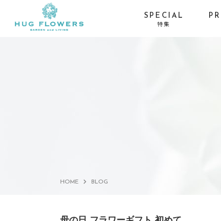
SPECIAL
P
特集
季節イベントから探す
お供え・喪中お見舞い-
お盆
お線香セット
お供え・喪中お見舞い-
ひまわり
仏具×花の特別コラボ
サマーギフト・残暑見
プロポーズ・バラ
舞い
HOME
BLOG
母の日 フラワーギフト 初めて