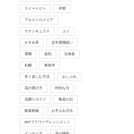
スイートピー
卒業
アルストロメリア
ラナンキュラス
ユリ
かすみ草
定年退職祝い
退職
送別
北海道
札幌
春彼岸
長く楽しむ方法
おしゃれ
花の選び方
特別な日
花贈りガイド
敬老の日
観葉植物
お手入れ方法
DIYフラワーアレンジメント
インテリア
花の撮影