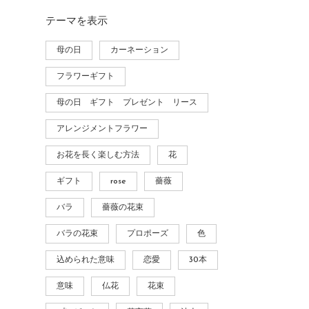
テーマ
を表示
母の日
カーネーション
フラワーギフト
母の日 ギフト プレゼント リース
アレンジメントフラワー
お花を長く楽しむ方法
花
ギフト
rose
薔薇
バラ
薔薇の花束
バラの花束
プロポーズ
色
込められた意味
恋愛
30本
意味
仏花
花束