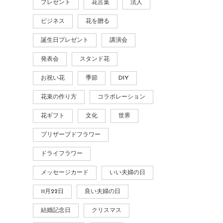
プレゼント
花言葉
法人
ビジネス
花を贈る
誕生日プレゼント
講演会
発表会
スタンド花
お祝い花
季節
DIY
花束の作り方
コラボレーション
花ギフト
文化
世界
プリザーブドフラワー
ドライフラワー
メッセージカード
いい夫婦の日
11月22日
良い夫婦の日
結婚記念日
クリスマス