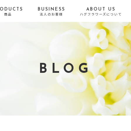
RODUCTS
BUSINESS
ABOUT US
商品
法人のお客様
ハグフラワーズについて
贈る目的から探す
誕生日
お悔やみ・お供え
結婚祝い・結婚記念日
出産祝い
BLOG
開店・移転・新居・引
送別・昇進・退職祝い
越し祝い
長寿祝い
発表会・公演祝い
お礼・内祝い
お祝い
お見舞い
プロポーズ
結婚式・Photo Weddi
自宅用