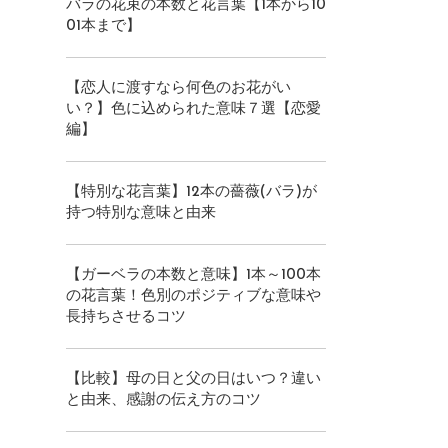
バラの花束の本数と花言葉【1本から10
01本まで】
【恋人に渡すなら何色のお花がい
い？】色に込められた意味７選【恋愛
編】
【特別な花言葉】12本の薔薇(バラ)が
持つ特別な意味と由来
【ガーベラの本数と意味】1本～100本
の花言葉！色別のポジティブな意味や
長持ちさせるコツ
【比較】母の日と父の日はいつ？違い
と由来、感謝の伝え方のコツ