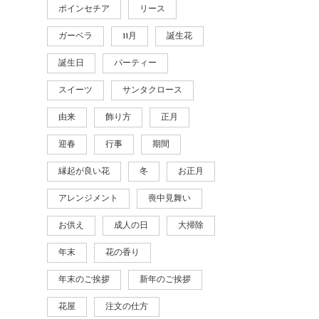
ポインセチア
リース
ガーベラ
11月
誕生花
誕生日
パーティー
スイーツ
サンタクロース
由来
飾り方
正月
迎春
行事
期間
縁起が良い花
冬
お正月
アレンジメント
喪中見舞い
お供え
成人の日
大掃除
年末
花の香り
年末のご挨拶
新年のご挨拶
花屋
注文の仕方