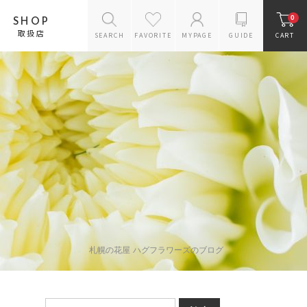
0
SHOP
取扱店
SEARCH
FAVORITE
MYPAGE
GUIDE
CART
花のスタイルから探す
バラのギフト
アレンジメント
花束
プリザーブドフラワー
ギフトセット
お供えギフトセット
リース
ドライフラワー
ラン鉢
花瓶
札幌の花屋 ハグフラワーズのブログ
雑貨・ケアグッズ
スタンドフラワー
オーダー商品