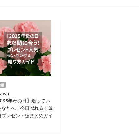
ng
知識
.05.11
2025年母の日】迷ってい
あなたへ｜今日贈れる！母
日プレゼント総まとめガイ