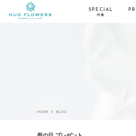
SPECIAL
P
特集
季節イベントから探す
お供え・喪中お見舞い-
お盆
お線香セット
お供え・喪中お見舞い-
ひまわり
仏具×花の特別コラボ
サマーギフト・残暑見
プロポーズ・バラ
舞い
HOME
BLOG
母の日 プレゼント