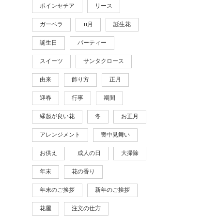
ポインセチア
リース
ガーベラ
11月
誕生花
誕生日
パーティー
スイーツ
サンタクロース
由来
飾り方
正月
迎春
行事
期間
縁起が良い花
冬
お正月
アレンジメント
喪中見舞い
お供え
成人の日
大掃除
年末
花の香り
年末のご挨拶
新年のご挨拶
花屋
注文の仕方