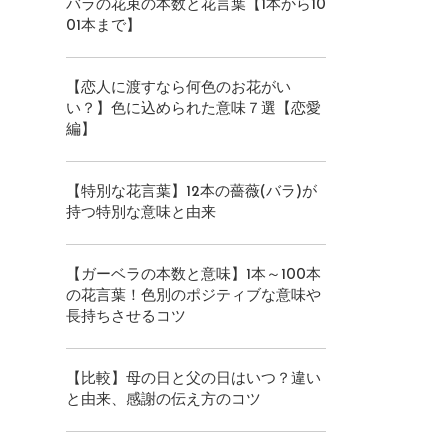
バラの花束の本数と花言葉【1本から10
01本まで】
【恋人に渡すなら何色のお花がい
い？】色に込められた意味７選【恋愛
編】
【特別な花言葉】12本の薔薇(バラ)が
持つ特別な意味と由来
【ガーベラの本数と意味】1本～100本
の花言葉！色別のポジティブな意味や
長持ちさせるコツ
【比較】母の日と父の日はいつ？違い
と由来、感謝の伝え方のコツ