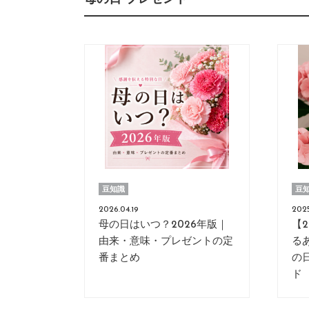
豆知識
豆
2026.04.19
2025
母の日はいつ？2026年版｜
【
由来・意味・プレゼントの定
る
番まとめ
の
ド