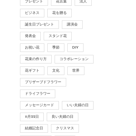
プレゼント
花言葉
法人
ビジネス
花を贈る
誕生日プレゼント
講演会
発表会
スタンド花
お祝い花
季節
DIY
花束の作り方
コラボレーション
花ギフト
文化
世界
プリザーブドフラワー
ドライフラワー
メッセージカード
いい夫婦の日
11月22日
良い夫婦の日
結婚記念日
クリスマス