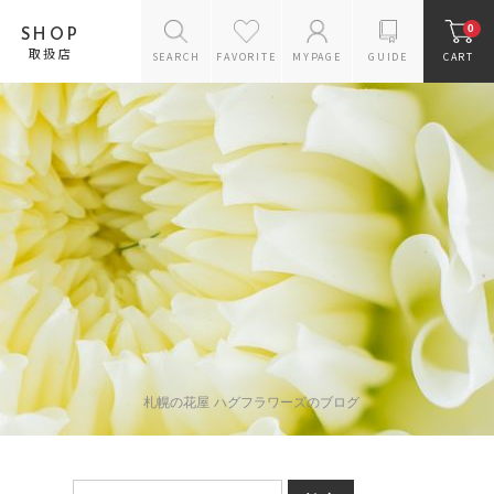
0
SHOP
取扱店
SEARCH
FAVORITE
MYPAGE
GUIDE
CART
花のスタイルから探す
バラのギフト
アレンジメント
花束
プリザーブドフラワー
ギフトセット
お供えギフトセット
リース
ドライフラワー
ラン鉢
花瓶
札幌の花屋 ハグフラワーズのブログ
雑貨・ケアグッズ
スタンドフラワー
オーダー商品