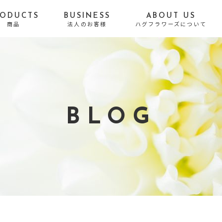
RODUCTS
BUSINESS
ABOUT US
商品
法人のお客様
ハグフラワーズについて
贈る目的から探す
誕生日
お悔やみ・お供え
結婚祝い・結婚記念日
出産祝い
BLOG
開店・移転・新居・引
送別・昇進・退職祝い
越し祝い
長寿祝い
発表会・公演祝い
お礼・内祝い
お祝い
お見舞い
プロポーズ
結婚式・Photo Weddi
自宅用