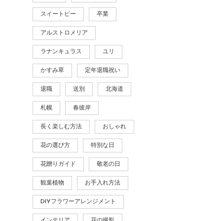
スイートピー
卒業
アルストロメリア
ラナンキュラス
ユリ
かすみ草
定年退職祝い
退職
送別
北海道
札幌
春彼岸
長く楽しむ方法
おしゃれ
花の選び方
特別な日
花贈りガイド
敬老の日
観葉植物
お手入れ方法
DIYフラワーアレンジメント
インテリア
花の撮影