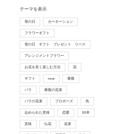
テーマ
を表示
母の日
カーネーション
フラワーギフト
母の日 ギフト プレゼント リース
アレンジメントフラワー
お花を長く楽しむ方法
花
ギフト
rose
薔薇
バラ
薔薇の花束
バラの花束
プロポーズ
色
込められた意味
恋愛
30本
意味
仏花
花束