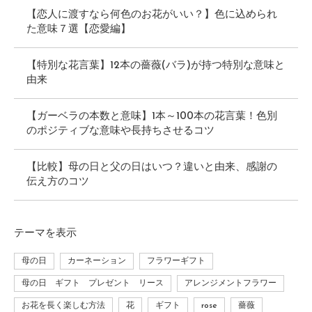
【恋人に渡すなら何色のお花がいい？】色に込められ
た意味７選【恋愛編】
【特別な花言葉】12本の薔薇(バラ)が持つ特別な意味と
由来
【ガーベラの本数と意味】1本～100本の花言葉！色別
のポジティブな意味や長持ちさせるコツ
【比較】母の日と父の日はいつ？違いと由来、感謝の
伝え方のコツ
テーマ
を表示
母の日
カーネーション
フラワーギフト
母の日 ギフト プレゼント リース
アレンジメントフラワー
お花を長く楽しむ方法
花
ギフト
rose
薔薇