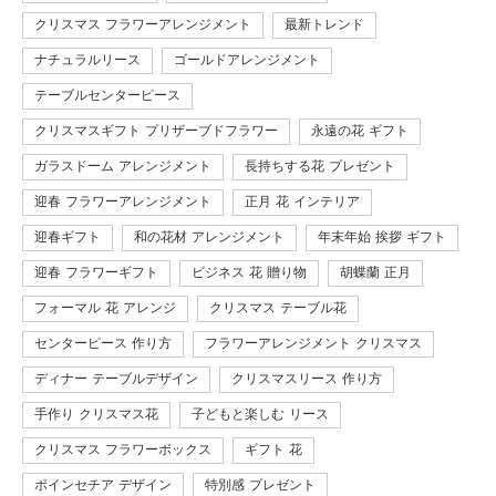
クリスマス フラワーアレンジメント
最新トレンド
ナチュラルリース
ゴールドアレンジメント
テーブルセンターピース
クリスマスギフト プリザーブドフラワー
永遠の花 ギフト
ガラスドーム アレンジメント
長持ちする花 プレゼント
迎春 フラワーアレンジメント
正月 花 インテリア
迎春ギフト
和の花材 アレンジメント
年末年始 挨拶 ギフト
迎春 フラワーギフト
ビジネス 花 贈り物
胡蝶蘭 正月
フォーマル 花 アレンジ
クリスマス テーブル花
センターピース 作り方
フラワーアレンジメント クリスマス
ディナー テーブルデザイン
クリスマスリース 作り方
手作り クリスマス花
子どもと楽しむ リース
クリスマス フラワーボックス
ギフト 花
ポインセチア デザイン
特別感 プレゼント