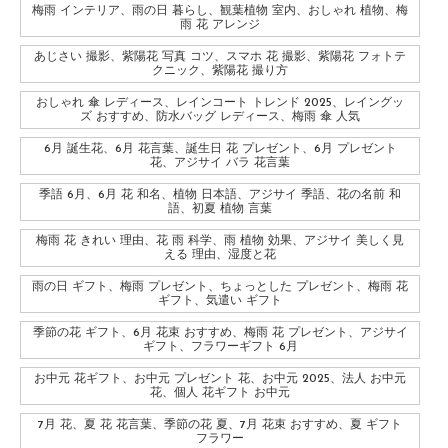
梅雨 インテリア、雨の日 暮らし、観葉植物 室内、おしゃれ 植物、梅
雨 花 アレンジ
あじさい 撮影、紫陽花 写真 コツ、スマホ 花 撮影、紫陽花 フォトテ
クニック、紫陽花 撮り方
おしゃれ 傘 レディース、レインコート トレンド 2025、レイングッ
ズ おすすめ、防水バッグ レディース、梅雨 傘 人気
6月 誕生花、6月 花言葉、誕生日 花 プレゼント、6月 プレゼント
花、アジサイ バラ 花言葉
季語 6月、6月 花 和名、植物 日本語、アジサイ 季語、花の名前 和
語、初夏 植物 言葉
梅雨 花 きれい 理由、花 雨 科学、雨 植物 効果、アジサイ 美しく見
える 理由、湿度と花
雨の日 ギフト、梅雨 プレゼント、ちょっとした プレゼント、梅雨 花
ギフト、気遣い ギフト
季節の花 ギフト、6月 花束 おすすめ、梅雨 花 プレゼント、アジサイ
ギフト、フラワーギフト 6月
お中元 花ギフト、お中元 プレゼント 花、お中元 2025、法人 お中元
花、個人 花ギフト お中元
7月 花、夏 花 花言葉、季節の花 夏、7月 花束 おすすめ、夏 ギフト
フラワー