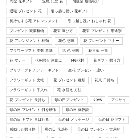
同僚 花ギフト
退職 記念 花
胡蝶蘭 退職祝い
退職 プレゼント 花
引っ越し祝い 花ギフト
長持ちする花 アレンジメント
引っ越し祝い おしゃれ 花
プレゼント 観葉植物
花束 選び方
花束 プレゼント 用途別
花 アレンジメント 種類
花色 意味
花 プレゼント マナー
フラワーギフト 本数 意味
花 色 意味
花言葉 一覧
花 マナー
花を贈る 注意点
NG花材
花ギフト 贈り方
プリザーブドフラワー ギフト
生花 プレゼント 違い
フラワーギフト 比較
花 プレゼント 種類
花束 日持ち
フラワーギフト 手入れ
花 水替え 方法
花 プレゼント 長持ち
母の日プレゼント
2025
アジサイ
母の日 プレゼント 何を贈る
母の日 体験談
母の日 ギフト 喜ばれる
母の日 メッセージ
母の日 花ギフト
感動した贈り物
母の日 花以外
母の日 プレゼント 実用的