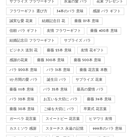
サプライズ フラワーギフト
永遠の愛 バラ
花束 プレゼント
フラワーギフト 選び方
34本のバラ 意味
感謝 バラ ギフト
誠実な愛 花束
結婚記念日 花
薔薇 27本 意味
信頼 バラ ギフト
友情 フラワーギフト
薔薇 400本 意味
結婚記念日 フラワーギフト
サプライズ バラ
ビジネス 送別 花
薔薇 23本 意味
友情 花ギフト
感謝の花束
薔薇 300本 意味
薔薇 500本 意味
バラ 200本 意味
バラ 31本 意味
薔薇 花言葉 本数
1か月間の愛 バラ
誕生日 バラ
サプライズ 花束
薔薇 111本 意味
バラ 35本 意味
最高の愛情 バラ
バラ 32本 意味
お互いを大切に バラ
薔薇 39本 意味
薔薇 30本 意味
ご縁を大切に バラ
卒業式 花言葉
ガーベラ 花言葉
スイートピー 花言葉
ヒマワリ 友情
カスミソウ 感謝
スターチス 永遠の記憶
999本のバラ 意味