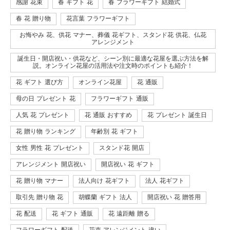
感謝 花束
春 ギフト 花
春 フラワーギフト 結婚式
春 花 贈り物
花言葉 フラワーギフト
お悔やみ 花、供花 マナー、葬儀 花ギフト、スタンド花 供花、仏花
アレンジメント
誕生日・開店祝い・供花など、シーン別に最適な花屋を選ぶ方法を解
説。オンライン花屋の活用法や注文時のポイントも紹介！
花 ギフト 選び方
オンライン花屋
花 通販
母の日 プレゼント 花
フラワーギフト 通販
人気 花 プレゼント
花 通販 おすすめ
花 プレゼント 誕生日
花 贈り物 ランキング
年齢別 花 ギフト
女性 男性 花 プレゼント
スタンド花 開店
アレンジメント 開店祝い
開店祝い 花 ギフト
花 贈り物 マナー
法人向け 花ギフト
法人 花ギフト
取引先 贈り物 花
胡蝶蘭 ギフト 法人
開店祝い 花 贈答用
花 配送
花 ギフト 通販
花 遠距離 贈る