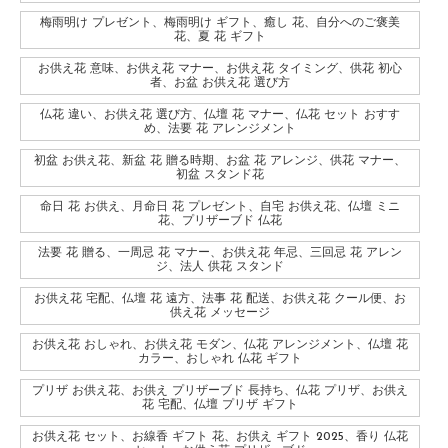
梅雨明け プレゼント、梅雨明け ギフト、癒し 花、自分へのご褒美
花、夏 花 ギフト
お供え花 意味、お供え花 マナー、お供え花 タイミング、供花 初心
者、お盆 お供え花 選び方
仏花 違い、お供え花 選び方、仏壇 花 マナー、仏花 セット おすす
め、法要 花 アレンジメント
初盆 お供え花、新盆 花 贈る時期、お盆 花 アレンジ、供花 マナー、
初盆 スタンド花
命日 花 お供え、月命日 花 プレゼント、自宅 お供え花、仏壇 ミニ
花、プリザーブド 仏花
法要 花 贈る、一周忌 花 マナー、お供え花 年忌、三回忌 花 アレン
ジ、法人 供花 スタンド
お供え花 宅配、仏壇 花 遠方、法事 花 配送、お供え花 クール便、お
供え花 メッセージ
お供え花 おしゃれ、お供え花 モダン、仏花 アレンジメント、仏壇 花
カラー、おしゃれ 仏花 ギフト
プリザ お供え花、お供え プリザーブド 長持ち、仏花 プリザ、お供え
花 宅配、仏壇 プリザ ギフト
お供え花 セット、お線香 ギフト 花、お供え ギフト 2025、香り 仏花