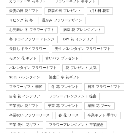
カラーテーマ 花ギフト
フラワーギフト 冬ギフト
愛妻の日 花ギフト
愛妻の日 プレゼント
1月31日 花束
リビング 花 冬
温かみ フラワーデザイン
お見舞い 冬 フラワーギフト
病室 花 アレンジメント
冬 ドライフラワー アレンジ
DIY 花 インテリア
長持ち ドライフラワー
男性 バレンタイン フラワーギフト
モダン 花 ギフト
青いバラ プレゼント
バレンタイン フラワーギフト
花 プレゼント 人気
2025 バレンタイン
誕生日 冬 花ギフト
フラワーギフト 季節
冬 花 プレゼント
日常 フラワーギフト
自宅 花 インテリア
フラワーアレンジメント 提案
卒業祝い 花ギフト
卒業 花 プレゼント
感謝 花 ブーケ
卒業祝い フラワーリース
春 花 リース
卒業ギフト 手作り
卒業 先生 花ギフト
フラワーアレンジメント 卒業記念