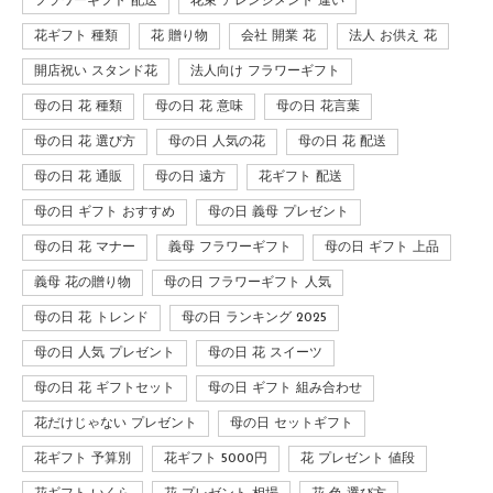
フラワーギフト 配送
花束 アレンジメント 違い
花ギフト 種類
花 贈り物
会社 開業 花
法人 お供え 花
開店祝い スタンド花
法人向け フラワーギフト
母の日 花 種類
母の日 花 意味
母の日 花言葉
母の日 花 選び方
母の日 人気の花
母の日 花 配送
母の日 花 通販
母の日 遠方
花ギフト 配送
母の日 ギフト おすすめ
母の日 義母 プレゼント
母の日 花 マナー
義母 フラワーギフト
母の日 ギフト 上品
義母 花の贈り物
母の日 フラワーギフト 人気
母の日 花 トレンド
母の日 ランキング 2025
母の日 人気 プレゼント
母の日 花 スイーツ
母の日 花 ギフトセット
母の日 ギフト 組み合わせ
花だけじゃない プレゼント
母の日 セットギフト
花ギフト 予算別
花ギフト 5000円
花 プレゼント 値段