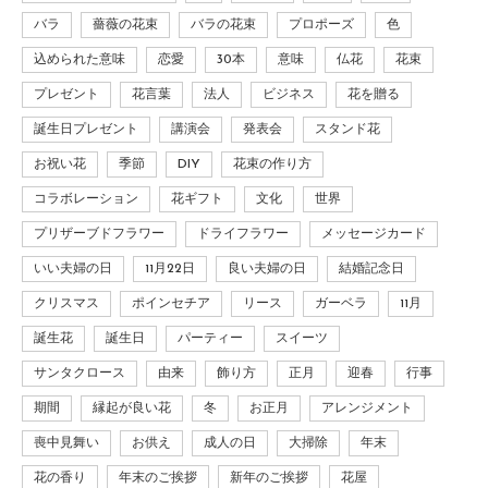
バラ
薔薇の花束
バラの花束
プロポーズ
色
込められた意味
恋愛
30本
意味
仏花
花束
プレゼント
花言葉
法人
ビジネス
花を贈る
誕生日プレゼント
講演会
発表会
スタンド花
お祝い花
季節
DIY
花束の作り方
コラボレーション
花ギフト
文化
世界
プリザーブドフラワー
ドライフラワー
メッセージカード
いい夫婦の日
11月22日
良い夫婦の日
結婚記念日
クリスマス
ポインセチア
リース
ガーベラ
11月
誕生花
誕生日
パーティー
スイーツ
サンタクロース
由来
飾り方
正月
迎春
行事
期間
縁起が良い花
冬
お正月
アレンジメント
喪中見舞い
お供え
成人の日
大掃除
年末
花の香り
年末のご挨拶
新年のご挨拶
花屋