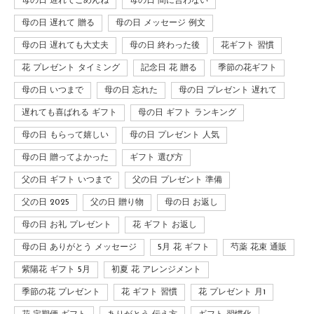
母の日 遅れてごめんね
母の日 間に合わない
母の日 遅れて 贈る
母の日 メッセージ 例文
母の日 遅れても大丈夫
母の日 終わった後
花ギフト 習慣
花 プレゼント タイミング
記念日 花 贈る
季節の花ギフト
母の日 いつまで
母の日 忘れた
母の日 プレゼント 遅れて
遅れても喜ばれる ギフト
母の日 ギフト ランキング
母の日 もらって嬉しい
母の日 プレゼント 人気
母の日 贈ってよかった
ギフト 選び方
父の日 ギフト いつまで
父の日 プレゼント 準備
父の日 2025
父の日 贈り物
母の日 お返し
母の日 お礼 プレゼント
花 ギフト お返し
母の日 ありがとう メッセージ
5月 花 ギフト
芍薬 花束 通販
紫陽花 ギフト 5月
初夏 花 アレンジメント
季節の花 プレゼント
花 ギフト 習慣
花 プレゼント 月1