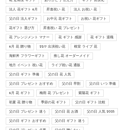
花 定期便 ギフト
ありがとう 伝え方
ギフト 習慣化
法人 花ギフト 6月
昇進祝い 花
法人 お祝い 花
父の日 法人ギフト
お中元 花ギフト
お祝い 花ギフト
花ギフト 選び方
昇進祝い 花 プレゼント
花 アレンジメント マナー
花 ギフト 感謝
花 ギフト 退職
6月 花 贈り物
22/7 出演祝い花
根室 ライブ 花
海鮮丼 フラワーギフト
推し花 オーダーメイド
地方 イベント 祝い花
ライブ祝い花 通販
父の日 ギフト 準備
父の日 花 人気
父の日 プレゼント おすすめ
父の日 早割
父の日 いつ 準備
6月 花 ギフト
梅雨 花 プレゼント
紫陽花 ギフト
初夏 花 贈り物
季節の花 ギフト
父の日 ギフト 比較
父の日 プレゼント 迷う
父の日 花 お酒
父の日 人気 2025
父の日 ギフト おすすめ
父の日 ギフト 迷う