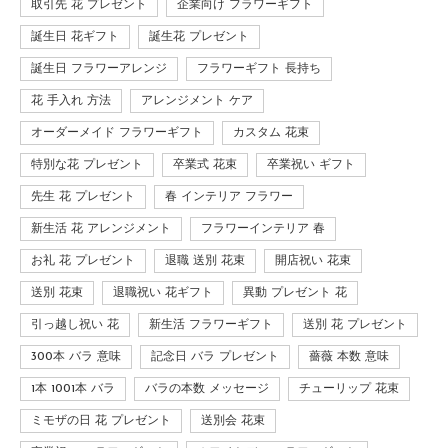
取引先 花 プレゼント
企業向け フラワーギフト
誕生日 花ギフト
誕生花 プレゼント
誕生日 フラワーアレンジ
フラワーギフト 長持ち
花 手入れ 方法
アレンジメント ケア
オーダーメイド フラワーギフト
カスタム 花束
特別な花 プレゼント
卒業式 花束
卒業祝い ギフト
先生 花 プレゼント
春 インテリア フラワー
新生活 花 アレンジメント
フラワーインテリア 春
お礼 花 プレゼント
退職 送別 花束
開店祝い 花束
送別 花束
退職祝い 花ギフト
異動 プレゼント 花
引っ越し祝い 花
新生活 フラワーギフト
送別 花 プレゼント
300本 バラ 意味
記念日 バラ プレゼント
薔薇 本数 意味
1本 1001本 バラ
バラの本数 メッセージ
チューリップ 花束
ミモザの日 花 プレゼント
送別会 花束