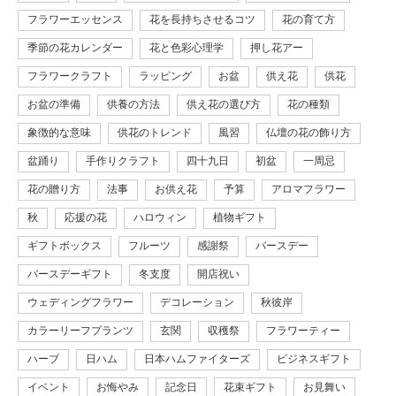
フラワーエッセンス
花を長持ちさせるコツ
花の育て方
季節の花カレンダー
花と色彩心理学
押し花アー
フラワークラフト
ラッピング
お盆
供え花
供花
お盆の準備
供養の方法
供え花の選び方
花の種類
象徴的な意味
供花のトレンド
風習
仏壇の花の飾り方
盆踊り
手作りクラフト
四十九日
初盆
一周忌
花の贈り方
法事
お供え花
予算
アロマフラワー
秋
応援の花
ハロウィン
植物ギフト
ギフトボックス
フルーツ
感謝祭
バースデー
バースデーギフト
冬支度
開店祝い
ウェディングフラワー
デコレーション
秋彼岸
カラーリーフプランツ
玄関
収穫祭
フラワーティー
ハーブ
日ハム
日本ハムファイターズ
ビジネスギフト
イベント
お悔やみ
記念日
花束ギフト
お見舞い