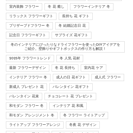
室内装飾 フラワー
冬 花 癒し
フラワーインテリア 冬
リラックス フラワーギフト
長持ち 花 ギフト
プリザーブドフラワー 冬
冬 結婚記念日 花
記念日 フラワーギフト
サプライズ 花ギフト
冬のインテリアにぴったりなドライフラワーを使ったDIYアイデアを
ご紹介。壁飾りやギフトボックスの作り方も解説！
2025年 フラワートレンド
冬 人気 花材
最新 フラワーデザイン
冬 花 長持ち
室内花 ケア
インテリア フラワー 冬
成人の日 花ギフト
成人式 フラワー
新成人 プレゼント 花
バレンタイン 花ギフト
バレンタイン 花束
チョコレート 花 プレゼント
和モダン フラワー 冬
インテリア 花 和風
和モダン アレンジメント 冬
冬 フラワー ライトアップ
ライトアップ フラワーアレンジ
冬夜 花 デザイン