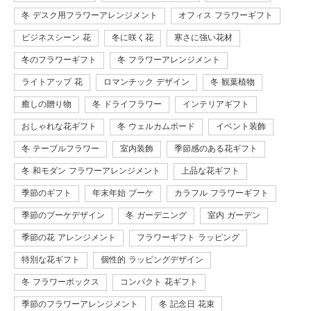
冬 デスク用フラワーアレンジメント
オフィス フラワーギフト
ビジネスシーン 花
冬に咲く花
寒さに強い花材
冬のフラワーギフト
冬 フラワーアレンジメント
ライトアップ 花
ロマンチック デザイン
冬 観葉植物
癒しの贈り物
冬 ドライフラワー
インテリアギフト
おしゃれな花ギフト
冬 ウェルカムボード
イベント装飾
冬 テーブルフラワー
室内装飾
季節感のある花ギフト
冬 和モダン フラワーアレンジメント
上品な花ギフト
季節のギフト
年末年始 ブーケ
カラフル フラワーギフト
季節のブーケデザイン
冬 ガーデニング
室内 ガーデン
季節の花 アレンジメント
フラワーギフト ラッピング
特別な花ギフト
個性的 ラッピングデザイン
冬 フラワーボックス
コンパクト 花ギフト
季節のフラワーアレンジメント
冬 記念日 花束