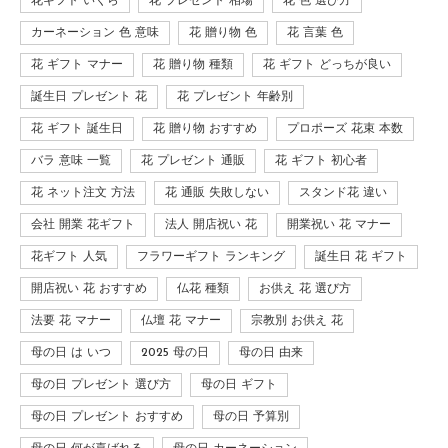
花ギフト いくら
花 プレゼント 相場
花 色 選び方
カーネーション 色 意味
花 贈り物 色
花 言葉 色
花 ギフト マナー
花 贈り物 種類
花 ギフト どっちが良い
誕生日 プレゼント 花
花 プレゼント 年齢別
花 ギフト 誕生日
花 贈り物 おすすめ
プロポーズ 花束 本数
バラ 意味 一覧
花 プレゼント 通販
花 ギフト 初心者
花 ネット注文 方法
花 通販 失敗しない
スタンド花 違い
会社 開業 花ギフト
法人 開店祝い 花
開業祝い 花 マナー
花ギフト 人気
フラワーギフト ランキング
誕生日 花 ギフト
開店祝い 花 おすすめ
仏花 種類
お供え 花 選び方
法要 花 マナー
仏壇 花 マナー
宗教別 お供え 花
母の日 は いつ
2025 母の日
母の日 由来
母の日 プレゼント 選び方
母の日 ギフト
母の日 プレゼント おすすめ
母の日 予算別