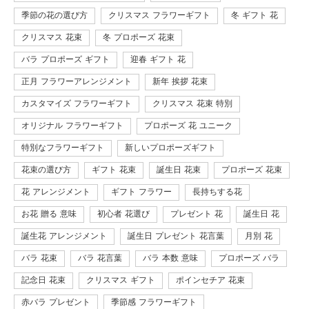
季節の花の選び方
クリスマス フラワーギフト
冬 ギフト 花
クリスマス 花束
冬 プロポーズ 花束
バラ プロポーズ ギフト
迎春 ギフト 花
正月 フラワーアレンジメント
新年 挨拶 花束
カスタマイズ フラワーギフト
クリスマス 花束 特別
オリジナル フラワーギフト
プロポーズ 花 ユニーク
特別なフラワーギフト
新しいプロポーズギフト
花束の選び方
ギフト 花束
誕生日 花束
プロポーズ 花束
花 アレンジメント
ギフト フラワー
長持ちする花
お花 贈る 意味
初心者 花選び
プレゼント 花
誕生日 花
誕生花 アレンジメント
誕生日 プレゼント 花言葉
月別 花
バラ 花束
バラ 花言葉
バラ 本数 意味
プロポーズ バラ
記念日 花束
クリスマス ギフト
ポインセチア 花束
赤バラ プレゼント
季節感 フラワーギフト