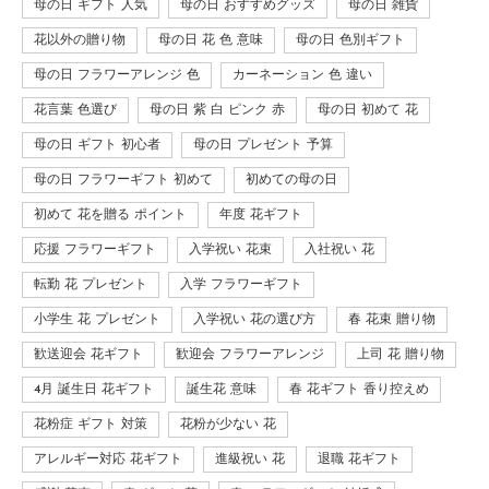
母の日 ギフト 人気
母の日 おすすめグッズ
母の日 雑貨
花以外の贈り物
母の日 花 色 意味
母の日 色別ギフト
母の日 フラワーアレンジ 色
カーネーション 色 違い
花言葉 色選び
母の日 紫 白 ピンク 赤
母の日 初めて 花
母の日 ギフト 初心者
母の日 プレゼント 予算
母の日 フラワーギフト 初めて
初めての母の日
初めて 花を贈る ポイント
年度 花ギフト
応援 フラワーギフト
入学祝い 花束
入社祝い 花
転勤 花 プレゼント
入学 フラワーギフト
小学生 花 プレゼント
入学祝い 花の選び方
春 花束 贈り物
歓送迎会 花ギフト
歓迎会 フラワーアレンジ
上司 花 贈り物
4月 誕生日 花ギフト
誕生花 意味
春 花ギフト 香り控えめ
花粉症 ギフト 対策
花粉が少ない 花
アレルギー対応 花ギフト
進級祝い 花
退職 花ギフト