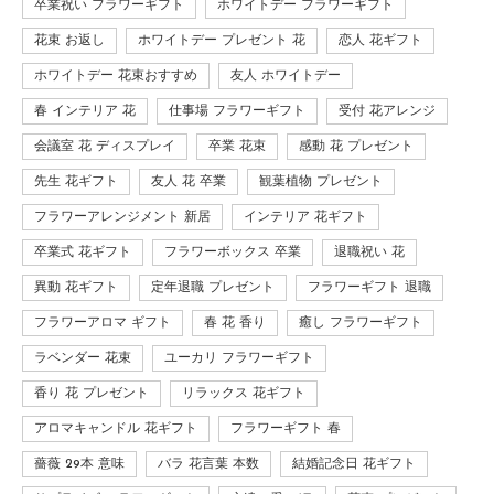
卒業祝い フラワーギフト
ホワイトデー フラワーギフト
花束 お返し
ホワイトデー プレゼント 花
恋人 花ギフト
ホワイトデー 花束おすすめ
友人 ホワイトデー
春 インテリア 花
仕事場 フラワーギフト
受付 花アレンジ
会議室 花 ディスプレイ
卒業 花束
感動 花 プレゼント
先生 花ギフト
友人 花 卒業
観葉植物 プレゼント
フラワーアレンジメント 新居
インテリア 花ギフト
卒業式 花ギフト
フラワーボックス 卒業
退職祝い 花
異動 花ギフト
定年退職 プレゼント
フラワーギフト 退職
フラワーアロマ ギフト
春 花 香り
癒し フラワーギフト
ラベンダー 花束
ユーカリ フラワーギフト
香り 花 プレゼント
リラックス 花ギフト
アロマキャンドル 花ギフト
フラワーギフト 春
薔薇 29本 意味
バラ 花言葉 本数
結婚記念日 花ギフト