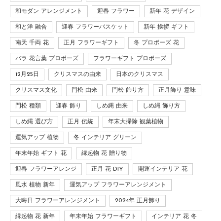
和モダン アレンジメント
迎春 フラワー
新年 花 デザイン
和と洋 融合
迎春 フラワーバスケット
新年 挨拶 ギフト
南天 千両 花
正月 フラワーギフト
冬 プロポーズ 花
バラ 花言葉 プロポーズ
フラワーギフト プロポーズ
12月25日
クリスマスの由来
日本のクリスマス
クリスマス文化
門松 由来
門松 飾り方
正月飾り 意味
門松 種類
迎春 飾り
しめ縄 由来
しめ縄 飾り方
しめ縄 選び方
正月 伝統
年末大掃除 観葉植物
運気アップ 植物
冬 インテリア グリーン
年末年始 ギフト 花
縁起物 花 贈り物
迎春 フラワーアレンジ
正月 花 DIY
開運インテリア 花
風水 植物 新年
運気アップ フラワーアレンジメント
大晦日 フラワーアレンジメント
2024年 正月飾り
縁起物 花 新年
年末年始 フラワーギフト
インテリア 花 冬