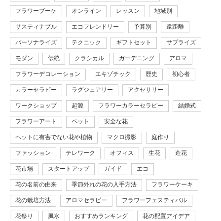
フラワーブーケ
オンライン
レッスン
地域別
サスティナブル
エコフレンドリー
予算別
遠距離
パーソナライズ
テクニック
ギフトセット
サプライズ
モダン
伝統
クラシカル
ガーデニング
アロマ
フラワーデコレーション
エキゾチック
歴史
初心者
カラーセラピー
ラグジュアリー
アクセサリー
ワークショップ
起源
フラワーカラーセラピー
結婚式
フラワーアート
ペット
安全な花
ペットに有害でない花や植物
マクロ撮影
庭作り
ファッション
テレワーク
オフィス
生花
造花
花市場
スタートアップ
ガイド
エコ
花の名前の由来
季節外れの花の入手方法
フラワーケーキ
花の栽培方法
アロマセラピー
フラワーフェスティバル
花祭り
風水
おすすめランキング
花の配置アイデア