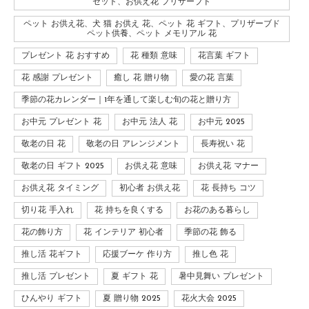
セット、お供え花 プリザーブド
ペット お供え花、犬 猫 お供え 花、ペット 花 ギフト、プリザーブド
ペット供養、ペット メモリアル 花
プレゼント 花 おすすめ
花 種類 意味
花言葉 ギフト
花 感謝 プレゼント
癒し 花 贈り物
愛の花 言葉
季節の花カレンダー｜1年を通して楽しむ旬の花と贈り方
お中元 プレゼント 花
お中元 法人 花
お中元 2025
敬老の日 花
敬老の日 アレンジメント
長寿祝い 花
敬老の日 ギフト 2025
お供え花 意味
お供え花 マナー
お供え花 タイミング
初心者 お供え花
花 長持ち コツ
切り花 手入れ
花 持ちを良くする
お花のある暮らし
花の飾り方
花 インテリア 初心者
季節の花 飾る
推し活 花ギフト
応援ブーケ 作り方
推し色 花
推し活 プレゼント
夏 ギフト 花
暑中見舞い プレゼント
ひんやり ギフト
夏 贈り物 2025
花火大会 2025