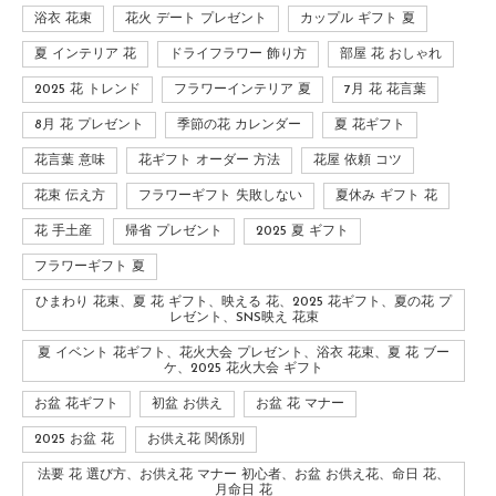
浴衣 花束
花火 デート プレゼント
カップル ギフト 夏
夏 インテリア 花
ドライフラワー 飾り方
部屋 花 おしゃれ
2025 花 トレンド
フラワーインテリア 夏
7月 花 花言葉
8月 花 プレゼント
季節の花 カレンダー
夏 花ギフト
花言葉 意味
花ギフト オーダー 方法
花屋 依頼 コツ
花束 伝え方
フラワーギフト 失敗しない
夏休み ギフト 花
花 手土産
帰省 プレゼント
2025 夏 ギフト
フラワーギフト 夏
ひまわり 花束、夏 花 ギフト、映える 花、2025 花ギフト、夏の花 プ
レゼント、SNS映え 花束
夏 イベント 花ギフト、花火大会 プレゼント、浴衣 花束、夏 花 ブー
ケ、2025 花火大会 ギフト
お盆 花ギフト
初盆 お供え
お盆 花 マナー
2025 お盆 花
お供え花 関係別
法要 花 選び方、お供え花 マナー 初心者、お盆 お供え花、命日 花、
月命日 花