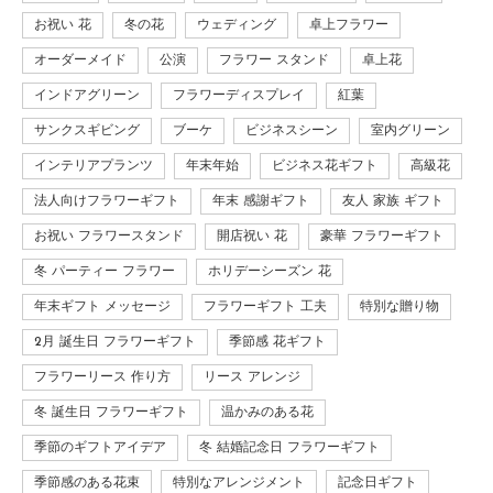
お祝い 花
冬の花
ウェディング
卓上フラワー
オーダーメイド
公演
フラワー スタンド
卓上花
インドアグリーン
フラワーディスプレイ
紅葉
サンクスギビング
ブーケ
ビジネスシーン
室内グリーン
インテリアプランツ
年末年始
ビジネス花ギフト
高級花
法人向けフラワーギフト
年末 感謝ギフト
友人 家族 ギフト
お祝い フラワースタンド
開店祝い 花
豪華 フラワーギフト
冬 パーティー フラワー
ホリデーシーズン 花
年末ギフト メッセージ
フラワーギフト 工夫
特別な贈り物
2月 誕生日 フラワーギフト
季節感 花ギフト
フラワーリース 作り方
リース アレンジ
冬 誕生日 フラワーギフト
温かみのある花
季節のギフトアイデア
冬 結婚記念日 フラワーギフト
季節感のある花束
特別なアレンジメント
記念日ギフト