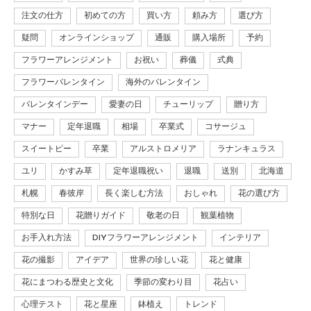
注文の仕方
初めての方
買い方
頼み方
選び方
疑問
オンラインショップ
通販
購入場所
予約
フラワーアレンジメント
お祝い
葬儀
式典
フラワーバレンタイン
海外のバレンタイン
バレンタインデー
愛妻の日
チューリップ
贈り方
マナー
定年退職
相場
卒業式
コサージュ
スイートピー
卒業
アルストロメリア
ラナンキュラス
ユリ
かすみ草
定年退職祝い
退職
送別
北海道
札幌
春彼岸
長く楽しむ方法
おしゃれ
花の選び方
特別な日
花贈りガイド
敬老の日
観葉植物
お手入れ方法
DIYフラワーアレンジメント
インテリア
花の撮影
アイデア
世界の珍しい花
花と健康
花にまつわる歴史と文化
季節の変わり目
花占い
心理テスト
花と星座
鉢植え
トレンド