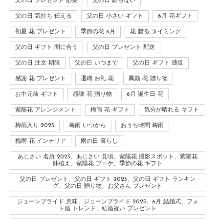
父の日 プレゼント 必要
父の日 贈らない
父の日 気持ち 伝える
父の日 小さい ギフト
6月 花ギフト
初夏 花 プレゼント
季節の花 6月
花 贈る タイミング
父の日 ギフト 間に合う
父の日 プレゼント 配送
父の日 注文 期限
父の日 いつまで
父の日 ギフト 通販
感謝 花 プレゼント
退職 お礼 花
異動 花 贈り物
お中元前 ギフト
感謝 花 贈り物
6月 誕生日 花
紫陽花 アレンジメント
梅雨 花 ギフト
気分が晴れる ギフト
梅雨入り 2025
梅雨 いつから
おうち時間 梅雨
梅雨 花 インテリア
雨の日 暮らし
あじさい 名所 2025、あじさい 見頃、紫陽花 撮影スポット、紫陽花
鉢植え、紫陽花 ブーケ、季節の花 ギフト
父の日 プレゼント、父の日 ギフト 2025、父の日 ギフト ランキン
グ、父の日 贈り物、お父さん プレゼント
ジューンブライド 意味、ジューンブライド 2025、6月 結婚式、フォ
ト婚 トレンド、結婚祝い プレゼント