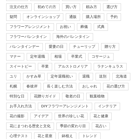
注文の仕方
初めての方
買い方
頼み方
選び方
疑問
オンラインショップ
通販
購入場所
予約
フラワーアレンジメント
お祝い
葬儀
式典
フラワーバレンタイン
海外のバレンタイン
バレンタインデー
愛妻の日
チューリップ
贈り方
マナー
定年退職
相場
卒業式
コサージュ
スイートピー
卒業
アルストロメリア
ラナンキュラス
ユリ
かすみ草
定年退職祝い
退職
送別
北海道
札幌
春彼岸
長く楽しむ方法
おしゃれ
花の選び方
特別な日
花贈りガイド
敬老の日
観葉植物
お手入れ方法
DIYフラワーアレンジメント
インテリア
花の撮影
アイデア
世界の珍しい花
花と健康
花にまつわる歴史と文化
季節の変わり目
花占い
心理テスト
花と星座
鉢植え
トレンド