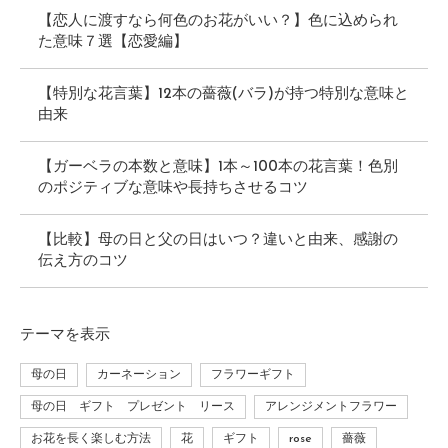
【恋人に渡すなら何色のお花がいい？】色に込められ
た意味７選【恋愛編】
【特別な花言葉】12本の薔薇(バラ)が持つ特別な意味と
由来
【ガーベラの本数と意味】1本～100本の花言葉！色別
のポジティブな意味や長持ちさせるコツ
【比較】母の日と父の日はいつ？違いと由来、感謝の
伝え方のコツ
テーマ
を表示
母の日
カーネーション
フラワーギフト
母の日 ギフト プレゼント リース
アレンジメントフラワー
お花を長く楽しむ方法
花
ギフト
rose
薔薇