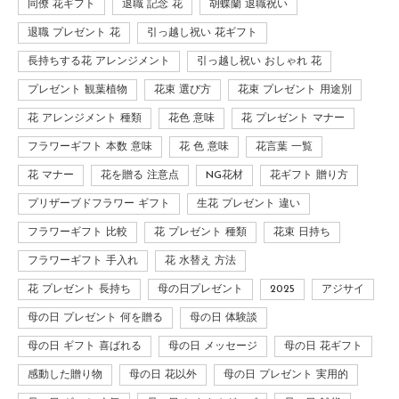
同僚 花ギフト
退職 記念 花
胡蝶蘭 退職祝い
退職 プレゼント 花
引っ越し祝い 花ギフト
長持ちする花 アレンジメント
引っ越し祝い おしゃれ 花
プレゼント 観葉植物
花束 選び方
花束 プレゼント 用途別
花 アレンジメント 種類
花色 意味
花 プレゼント マナー
フラワーギフト 本数 意味
花 色 意味
花言葉 一覧
花 マナー
花を贈る 注意点
NG花材
花ギフト 贈り方
プリザーブドフラワー ギフト
生花 プレゼント 違い
フラワーギフト 比較
花 プレゼント 種類
花束 日持ち
フラワーギフト 手入れ
花 水替え 方法
花 プレゼント 長持ち
母の日プレゼント
2025
アジサイ
母の日 プレゼント 何を贈る
母の日 体験談
母の日 ギフト 喜ばれる
母の日 メッセージ
母の日 花ギフト
感動した贈り物
母の日 花以外
母の日 プレゼント 実用的