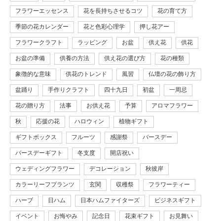
フラワーエッセンス
花を長持ちさせるコツ
花の育て方
季節の花カレンダー
花と色彩心理学
押し花アー
フラワークラフト
ラッピング
お盆
供え花
供花
お盆の準備
供養の方法
供え花の選び方
花の種類
象徴的な意味
供花のトレンド
風習
仏壇の花の飾り方
盆踊り
手作りクラフト
四十九日
初盆
一周忌
花の贈り方
法事
お供え花
予算
アロマフラワー
秋
応援の花
ハロウィン
植物ギフト
ギフトボックス
フルーツ
感謝祭
バースデー
バースデーギフト
冬支度
開店祝い
ウェディングフラワー
デコレーション
秋彼岸
カラーリーフプランツ
玄関
収穫祭
フラワーティー
ハーブ
日ハム
日本ハムファイターズ
ビジネスギフト
イベント
お悔やみ
記念日
花束ギフト
お見舞い