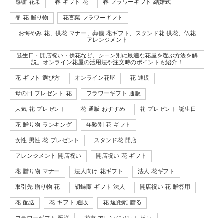
感謝 花束
春 ギフト 花
春 フラワーギフト 結婚式
春 花 贈り物
花言葉 フラワーギフト
お悔やみ 花、供花 マナー、葬儀 花ギフト、スタンド花 供花、仏花
アレンジメント
誕生日・開店祝い・供花など、シーン別に最適な花屋を選ぶ方法を解
説。オンライン花屋の活用法や注文時のポイントも紹介！
花 ギフト 選び方
オンライン花屋
花 通販
母の日 プレゼント 花
フラワーギフト 通販
人気 花 プレゼント
花 通販 おすすめ
花 プレゼント 誕生日
花 贈り物 ランキング
年齢別 花 ギフト
女性 男性 花 プレゼント
スタンド花 開店
アレンジメント 開店祝い
開店祝い 花 ギフト
花 贈り物 マナー
法人向け 花ギフト
法人 花ギフト
取引先 贈り物 花
胡蝶蘭 ギフト 法人
開店祝い 花 贈答用
花 配送
花 ギフト 通販
花 遠距離 贈る