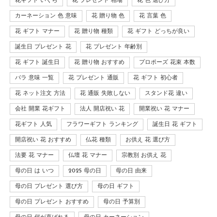
花ギフト いくら
花 プレゼント 相場
花 色 選び方
カーネーション 色 意味
花 贈り物 色
花 言葉 色
花 ギフト マナー
花 贈り物 種類
花 ギフト どっちが良い
誕生日 プレゼント 花
花 プレゼント 年齢別
花 ギフト 誕生日
花 贈り物 おすすめ
プロポーズ 花束 本数
バラ 意味 一覧
花 プレゼント 通販
花 ギフト 初心者
花 ネット注文 方法
花 通販 失敗しない
スタンド花 違い
会社 開業 花ギフト
法人 開店祝い 花
開業祝い 花 マナー
花ギフト 人気
フラワーギフト ランキング
誕生日 花 ギフト
開店祝い 花 おすすめ
仏花 種類
お供え 花 選び方
法要 花 マナー
仏壇 花 マナー
宗教別 お供え 花
母の日 は いつ
2025 母の日
母の日 由来
母の日 プレゼント 選び方
母の日 ギフト
母の日 プレゼント おすすめ
母の日 予算別