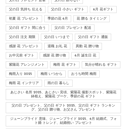
父の日 プレゼント 必要
父の日 贈らない
父の日 気持ち 伝える
父の日 小さい ギフト
6月 花ギフト
初夏 花 プレゼント
季節の花 6月
花 贈る タイミング
父の日 ギフト 間に合う
父の日 プレゼント 配送
父の日 注文 期限
父の日 いつまで
父の日 ギフト 通販
感謝 花 プレゼント
退職 お礼 花
異動 花 贈り物
お中元前 ギフト
感謝 花 贈り物
6月 誕生日 花
紫陽花 アレンジメント
梅雨 花 ギフト
気分が晴れる ギフト
梅雨入り 2025
梅雨 いつから
おうち時間 梅雨
梅雨 花 インテリア
雨の日 暮らし
あじさい 名所 2025、あじさい 見頃、紫陽花 撮影スポット、紫陽花
鉢植え、紫陽花 ブーケ、季節の花 ギフト
父の日 プレゼント、父の日 ギフト 2025、父の日 ギフト ランキン
グ、父の日 贈り物、お父さん プレゼント
ジューンブライド 意味、ジューンブライド 2025、6月 結婚式、フォ
ト婚 トレンド、結婚祝い プレゼント