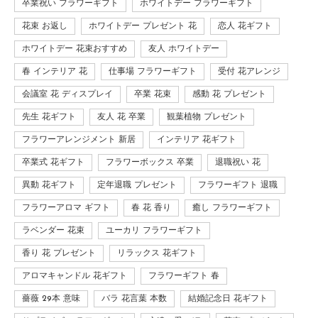
卒業祝い フラワーギフト
ホワイトデー フラワーギフト
花束 お返し
ホワイトデー プレゼント 花
恋人 花ギフト
ホワイトデー 花束おすすめ
友人 ホワイトデー
春 インテリア 花
仕事場 フラワーギフト
受付 花アレンジ
会議室 花 ディスプレイ
卒業 花束
感動 花 プレゼント
先生 花ギフト
友人 花 卒業
観葉植物 プレゼント
フラワーアレンジメント 新居
インテリア 花ギフト
卒業式 花ギフト
フラワーボックス 卒業
退職祝い 花
異動 花ギフト
定年退職 プレゼント
フラワーギフト 退職
フラワーアロマ ギフト
春 花 香り
癒し フラワーギフト
ラベンダー 花束
ユーカリ フラワーギフト
香り 花 プレゼント
リラックス 花ギフト
アロマキャンドル 花ギフト
フラワーギフト 春
薔薇 29本 意味
バラ 花言葉 本数
結婚記念日 花ギフト