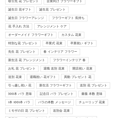
取引先 花 プレゼント
企業向け フラワーギフト
誕生日 花ギフト
誕生花 プレゼント
誕生日 フラワーアレンジ
フラワーギフト 長持ち
花 手入れ 方法
アレンジメント ケア
オーダーメイド フラワーギフト
カスタム 花束
特別な花 プレゼント
卒業式 花束
卒業祝い ギフト
先生 花 プレゼント
春 インテリア フラワー
新生活 花 アレンジメント
フラワーインテリア 春
お礼 花 プレゼント
退職 送別 花束
開店祝い 花束
送別 花束
退職祝い 花ギフト
異動 プレゼント 花
引っ越し祝い 花
新生活 フラワーギフト
送別 花 プレゼント
300本 バラ 意味
記念日 バラ プレゼント
薔薇 本数 意味
1本 1001本 バラ
バラの本数 メッセージ
チューリップ 花束
ミモザの日 花 プレゼント
送別会 花束