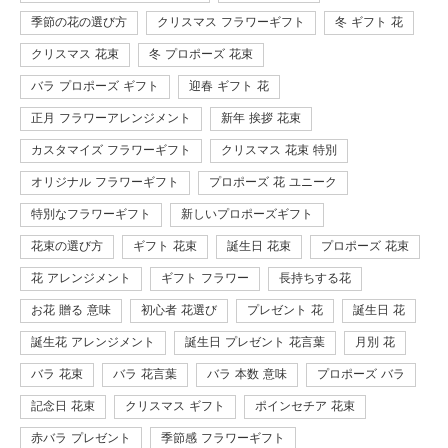
季節の花の選び方
クリスマス フラワーギフト
冬 ギフト 花
クリスマス 花束
冬 プロポーズ 花束
バラ プロポーズ ギフト
迎春 ギフト 花
正月 フラワーアレンジメント
新年 挨拶 花束
カスタマイズ フラワーギフト
クリスマス 花束 特別
オリジナル フラワーギフト
プロポーズ 花 ユニーク
特別なフラワーギフト
新しいプロポーズギフト
花束の選び方
ギフト 花束
誕生日 花束
プロポーズ 花束
花 アレンジメント
ギフト フラワー
長持ちする花
お花 贈る 意味
初心者 花選び
プレゼント 花
誕生日 花
誕生花 アレンジメント
誕生日 プレゼント 花言葉
月別 花
バラ 花束
バラ 花言葉
バラ 本数 意味
プロポーズ バラ
記念日 花束
クリスマス ギフト
ポインセチア 花束
赤バラ プレゼント
季節感 フラワーギフト