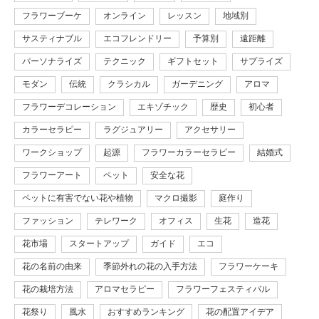
フラワーブーケ
オンライン
レッスン
地域別
サスティナブル
エコフレンドリー
予算別
遠距離
パーソナライズ
テクニック
ギフトセット
サプライズ
モダン
伝統
クラシカル
ガーデニング
アロマ
フラワーデコレーション
エキゾチック
歴史
初心者
カラーセラピー
ラグジュアリー
アクセサリー
ワークショップ
起源
フラワーカラーセラピー
結婚式
フラワーアート
ペット
安全な花
ペットに有害でない花や植物
マクロ撮影
庭作り
ファッション
テレワーク
オフィス
生花
造花
花市場
スタートアップ
ガイド
エコ
花の名前の由来
季節外れの花の入手方法
フラワーケーキ
花の栽培方法
アロマセラピー
フラワーフェスティバル
花祭り
風水
おすすめランキング
花の配置アイデア