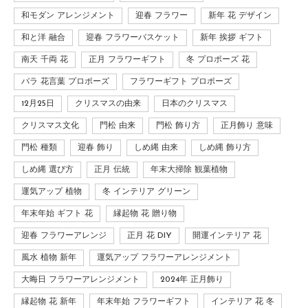
和モダン アレンジメント
迎春 フラワー
新年 花 デザイン
和と洋 融合
迎春 フラワーバスケット
新年 挨拶 ギフト
南天 千両 花
正月 フラワーギフト
冬 プロポーズ 花
バラ 花言葉 プロポーズ
フラワーギフト プロポーズ
12月25日
クリスマスの由来
日本のクリスマス
クリスマス文化
門松 由来
門松 飾り方
正月飾り 意味
門松 種類
迎春 飾り
しめ縄 由来
しめ縄 飾り方
しめ縄 選び方
正月 伝統
年末大掃除 観葉植物
運気アップ 植物
冬 インテリア グリーン
年末年始 ギフト 花
縁起物 花 贈り物
迎春 フラワーアレンジ
正月 花 DIY
開運インテリア 花
風水 植物 新年
運気アップ フラワーアレンジメント
大晦日 フラワーアレンジメント
2024年 正月飾り
縁起物 花 新年
年末年始 フラワーギフト
インテリア 花 冬