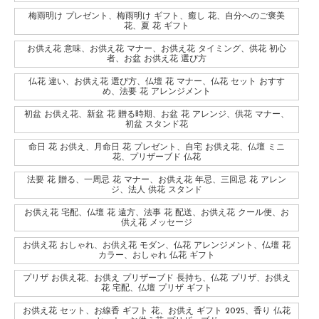
梅雨明け プレゼント、梅雨明け ギフト、癒し 花、自分へのご褒美
花、夏 花 ギフト
お供え花 意味、お供え花 マナー、お供え花 タイミング、供花 初心
者、お盆 お供え花 選び方
仏花 違い、お供え花 選び方、仏壇 花 マナー、仏花 セット おすす
め、法要 花 アレンジメント
初盆 お供え花、新盆 花 贈る時期、お盆 花 アレンジ、供花 マナー、
初盆 スタンド花
命日 花 お供え、月命日 花 プレゼント、自宅 お供え花、仏壇 ミニ
花、プリザーブド 仏花
法要 花 贈る、一周忌 花 マナー、お供え花 年忌、三回忌 花 アレン
ジ、法人 供花 スタンド
お供え花 宅配、仏壇 花 遠方、法事 花 配送、お供え花 クール便、お
供え花 メッセージ
お供え花 おしゃれ、お供え花 モダン、仏花 アレンジメント、仏壇 花
カラー、おしゃれ 仏花 ギフト
プリザ お供え花、お供え プリザーブド 長持ち、仏花 プリザ、お供え
花 宅配、仏壇 プリザ ギフト
お供え花 セット、お線香 ギフト 花、お供え ギフト 2025、香り 仏花