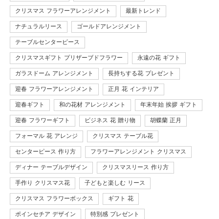
クリスマス フラワーアレンジメント
最新トレンド
ナチュラルリース
ゴールドアレンジメント
テーブルセンターピース
クリスマスギフト プリザーブドフラワー
永遠の花 ギフト
ガラスドーム アレンジメント
長持ちする花 プレゼント
迎春 フラワーアレンジメント
正月 花 インテリア
迎春ギフト
和の花材 アレンジメント
年末年始 挨拶 ギフト
迎春 フラワーギフト
ビジネス 花 贈り物
胡蝶蘭 正月
フォーマル 花 アレンジ
クリスマス テーブル花
センターピース 作り方
フラワーアレンジメント クリスマス
ディナー テーブルデザイン
クリスマスリース 作り方
手作り クリスマス花
子どもと楽しむ リース
クリスマス フラワーボックス
ギフト 花
ポインセチア デザイン
特別感 プレゼント