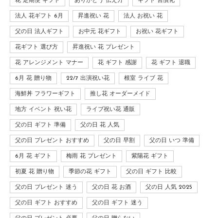
花 定期便 ギフト
ありがとう 伝え方
ギフト 習慣化
法人 花ギフト 6月
昇進祝い 花
法人 お祝い 花
父の日 法人ギフト
お中元 花ギフト
お祝い 花ギフト
花ギフト 選び方
昇進祝い 花 プレゼント
花 アレンジメント マナー
花 ギフト 感謝
花 ギフト 退職
6月 花 贈り物
22/7 出演祝い花
根室 ライブ 花
海鮮丼 フラワーギフト
推し花 オーダーメイド
地方 イベント 祝い花
ライブ祝い花 通販
父の日 ギフト 準備
父の日 花 人気
父の日 プレゼント おすすめ
父の日 早割
父の日 いつ 準備
6月 花 ギフト
梅雨 花 プレゼント
紫陽花 ギフト
初夏 花 贈り物
季節の花 ギフト
父の日 ギフト 比較
父の日 プレゼント 迷う
父の日 花 お酒
父の日 人気 2025
父の日 ギフト おすすめ
父の日 ギフト 迷う