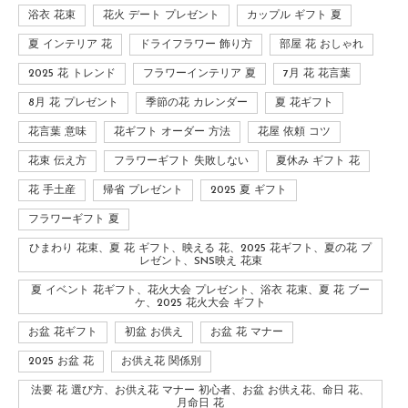
浴衣 花束
花火 デート プレゼント
カップル ギフト 夏
夏 インテリア 花
ドライフラワー 飾り方
部屋 花 おしゃれ
2025 花 トレンド
フラワーインテリア 夏
7月 花 花言葉
8月 花 プレゼント
季節の花 カレンダー
夏 花ギフト
花言葉 意味
花ギフト オーダー 方法
花屋 依頼 コツ
花束 伝え方
フラワーギフト 失敗しない
夏休み ギフト 花
花 手土産
帰省 プレゼント
2025 夏 ギフト
フラワーギフト 夏
ひまわり 花束、夏 花 ギフト、映える 花、2025 花ギフト、夏の花 プ
レゼント、SNS映え 花束
夏 イベント 花ギフト、花火大会 プレゼント、浴衣 花束、夏 花 ブー
ケ、2025 花火大会 ギフト
お盆 花ギフト
初盆 お供え
お盆 花 マナー
2025 お盆 花
お供え花 関係別
法要 花 選び方、お供え花 マナー 初心者、お盆 お供え花、命日 花、
月命日 花