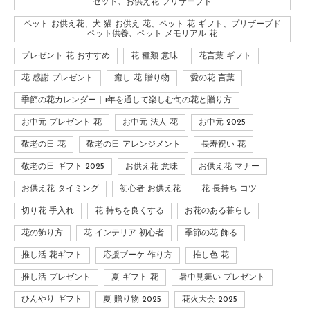
セット、お供え花 プリザーブド
ペット お供え花、犬 猫 お供え 花、ペット 花 ギフト、プリザーブド
ペット供養、ペット メモリアル 花
プレゼント 花 おすすめ
花 種類 意味
花言葉 ギフト
花 感謝 プレゼント
癒し 花 贈り物
愛の花 言葉
季節の花カレンダー｜1年を通して楽しむ旬の花と贈り方
お中元 プレゼント 花
お中元 法人 花
お中元 2025
敬老の日 花
敬老の日 アレンジメント
長寿祝い 花
敬老の日 ギフト 2025
お供え花 意味
お供え花 マナー
お供え花 タイミング
初心者 お供え花
花 長持ち コツ
切り花 手入れ
花 持ちを良くする
お花のある暮らし
花の飾り方
花 インテリア 初心者
季節の花 飾る
推し活 花ギフト
応援ブーケ 作り方
推し色 花
推し活 プレゼント
夏 ギフト 花
暑中見舞い プレゼント
ひんやり ギフト
夏 贈り物 2025
花火大会 2025