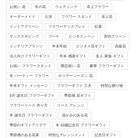
お祝い 花
冬の花
ウェディング
卓上フラワー
オーダーメイド
公演
フラワー スタンド
卓上花
インドアグリーン
フラワーディスプレイ
紅葉
サンクスギビング
ブーケ
ビジネスシーン
室内グリーン
インテリアプランツ
年末年始
ビジネス花ギフト
高級花
法人向けフラワーギフト
年末 感謝ギフト
友人 家族 ギフト
お祝い フラワースタンド
開店祝い 花
豪華 フラワーギフト
冬 パーティー フラワー
ホリデーシーズン 花
年末ギフト メッセージ
フラワーギフト 工夫
特別な贈り物
2月 誕生日 フラワーギフト
季節感 花ギフト
フラワーリース 作り方
リース アレンジ
冬 誕生日 フラワーギフト
温かみのある花
季節のギフトアイデア
冬 結婚記念日 フラワーギフト
季節感のある花束
特別なアレンジメント
記念日ギフト