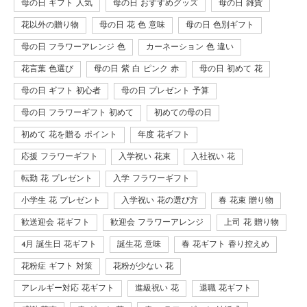
母の日 ギフト 人気
母の日 おすすめグッズ
母の日 雑貨
花以外の贈り物
母の日 花 色 意味
母の日 色別ギフト
母の日 フラワーアレンジ 色
カーネーション 色 違い
花言葉 色選び
母の日 紫 白 ピンク 赤
母の日 初めて 花
母の日 ギフト 初心者
母の日 プレゼント 予算
母の日 フラワーギフト 初めて
初めての母の日
初めて 花を贈る ポイント
年度 花ギフト
応援 フラワーギフト
入学祝い 花束
入社祝い 花
転勤 花 プレゼント
入学 フラワーギフト
小学生 花 プレゼント
入学祝い 花の選び方
春 花束 贈り物
歓送迎会 花ギフト
歓迎会 フラワーアレンジ
上司 花 贈り物
4月 誕生日 花ギフト
誕生花 意味
春 花ギフト 香り控えめ
花粉症 ギフト 対策
花粉が少ない 花
アレルギー対応 花ギフト
進級祝い 花
退職 花ギフト