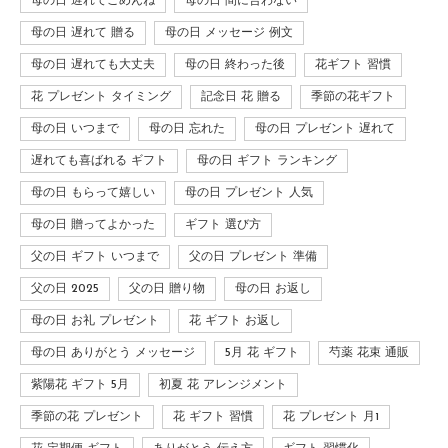
母の日 遅れてごめんね
母の日 間に合わない
母の日 遅れて 贈る
母の日 メッセージ 例文
母の日 遅れても大丈夫
母の日 終わった後
花ギフト 習慣
花 プレゼント タイミング
記念日 花 贈る
季節の花ギフト
母の日 いつまで
母の日 忘れた
母の日 プレゼント 遅れて
遅れても喜ばれる ギフト
母の日 ギフト ランキング
母の日 もらって嬉しい
母の日 プレゼント 人気
母の日 贈ってよかった
ギフト 選び方
父の日 ギフト いつまで
父の日 プレゼント 準備
父の日 2025
父の日 贈り物
母の日 お返し
母の日 お礼 プレゼント
花 ギフト お返し
母の日 ありがとう メッセージ
5月 花 ギフト
芍薬 花束 通販
紫陽花 ギフト 5月
初夏 花 アレンジメント
季節の花 プレゼント
花 ギフト 習慣
花 プレゼント 月1