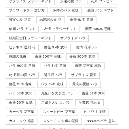
サプライズ フラワーギフト
永遠の愛 バラ
花束 プレゼント
フラワーギフト 選び方
34本のバラ 意味
感謝 バラ ギフト
誠実な愛 花束
結婚記念日 花
薔薇 27本 意味
信頼 バラ ギフト
友情 フラワーギフト
薔薇 400本 意味
結婚記念日 フラワーギフト
サプライズ バラ
ビジネス 送別 花
薔薇 23本 意味
友情 花ギフト
感謝の花束
薔薇 300本 意味
薔薇 500本 意味
バラ 200本 意味
バラ 31本 意味
薔薇 花言葉 本数
1か月間の愛 バラ
誕生日 バラ
サプライズ 花束
薔薇 111本 意味
バラ 35本 意味
最高の愛情 バラ
バラ 32本 意味
お互いを大切に バラ
薔薇 39本 意味
薔薇 30本 意味
ご縁を大切に バラ
卒業式 花言葉
ガーベラ 花言葉
スイートピー 花言葉
ヒマワリ 友情
カスミソウ 感謝
スターチス 永遠の記憶
999本のバラ 意味