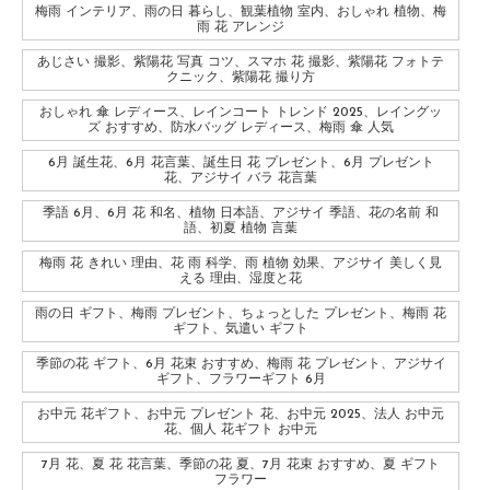
梅雨 インテリア、雨の日 暮らし、観葉植物 室内、おしゃれ 植物、梅
雨 花 アレンジ
あじさい 撮影、紫陽花 写真 コツ、スマホ 花 撮影、紫陽花 フォトテ
クニック、紫陽花 撮り方
おしゃれ 傘 レディース、レインコート トレンド 2025、レイングッ
ズ おすすめ、防水バッグ レディース、梅雨 傘 人気
6月 誕生花、6月 花言葉、誕生日 花 プレゼント、6月 プレゼント
花、アジサイ バラ 花言葉
季語 6月、6月 花 和名、植物 日本語、アジサイ 季語、花の名前 和
語、初夏 植物 言葉
梅雨 花 きれい 理由、花 雨 科学、雨 植物 効果、アジサイ 美しく見
える 理由、湿度と花
雨の日 ギフト、梅雨 プレゼント、ちょっとした プレゼント、梅雨 花
ギフト、気遣い ギフト
季節の花 ギフト、6月 花束 おすすめ、梅雨 花 プレゼント、アジサイ
ギフト、フラワーギフト 6月
お中元 花ギフト、お中元 プレゼント 花、お中元 2025、法人 お中元
花、個人 花ギフト お中元
7月 花、夏 花 花言葉、季節の花 夏、7月 花束 おすすめ、夏 ギフト
フラワー