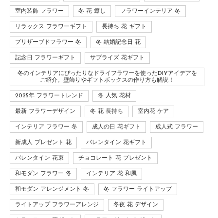
室内装飾 フラワー
冬 花 癒し
フラワーインテリア 冬
リラックス フラワーギフト
長持ち 花 ギフト
プリザーブドフラワー 冬
冬 結婚記念日 花
記念日 フラワーギフト
サプライズ 花ギフト
冬のインテリアにぴったりなドライフラワーを使ったDIYアイデアを
ご紹介。壁飾りやギフトボックスの作り方も解説！
2025年 フラワートレンド
冬 人気 花材
最新 フラワーデザイン
冬 花 長持ち
室内花 ケア
インテリア フラワー 冬
成人の日 花ギフト
成人式 フラワー
新成人 プレゼント 花
バレンタイン 花ギフト
バレンタイン 花束
チョコレート 花 プレゼント
和モダン フラワー 冬
インテリア 花 和風
和モダン アレンジメント 冬
冬 フラワー ライトアップ
ライトアップ フラワーアレンジ
冬夜 花 デザイン