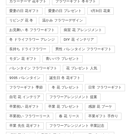
カラーテーマ 花ギフト
フラワーギフト 冬ギフト
愛妻の日 花ギフト
愛妻の日 プレゼント
1月31日 花束
リビング 花 冬
温かみ フラワーデザイン
お見舞い 冬 フラワーギフト
病室 花 アレンジメント
冬 ドライフラワー アレンジ
DIY 花 インテリア
長持ち ドライフラワー
男性 バレンタイン フラワーギフト
モダン 花 ギフト
青いバラ プレゼント
バレンタイン フラワーギフト
花 プレゼント 人気
2025 バレンタイン
誕生日 冬 花ギフト
フラワーギフト 季節
冬 花 プレゼント
日常 フラワーギフト
自宅 花 インテリア
フラワーアレンジメント 提案
卒業祝い 花ギフト
卒業 花 プレゼント
感謝 花 ブーケ
卒業祝い フラワーリース
春 花 リース
卒業ギフト 手作り
卒業 先生 花ギフト
フラワーアレンジメント 卒業記念