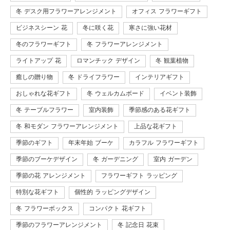
冬 デスク用フラワーアレンジメント
オフィス フラワーギフト
ビジネスシーン 花
冬に咲く花
寒さに強い花材
冬のフラワーギフト
冬 フラワーアレンジメント
ライトアップ 花
ロマンチック デザイン
冬 観葉植物
癒しの贈り物
冬 ドライフラワー
インテリアギフト
おしゃれな花ギフト
冬 ウェルカムボード
イベント装飾
冬 テーブルフラワー
室内装飾
季節感のある花ギフト
冬 和モダン フラワーアレンジメント
上品な花ギフト
季節のギフト
年末年始 ブーケ
カラフル フラワーギフト
季節のブーケデザイン
冬 ガーデニング
室内 ガーデン
季節の花 アレンジメント
フラワーギフト ラッピング
特別な花ギフト
個性的 ラッピングデザイン
冬 フラワーボックス
コンパクト 花ギフト
季節のフラワーアレンジメント
冬 記念日 花束