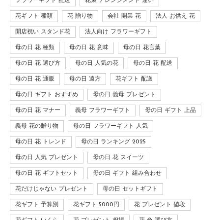
フラワーギフト 配送
花束 アレンジメント 違い
花ギフト 種類
花 贈り物
会社 開業 花
法人 お供え 花
開店祝い スタンド花
法人向け フラワーギフト
母の日 花 種類
母の日 花 意味
母の日 花言葉
母の日 花 選び方
母の日 人気の花
母の日 花 配送
母の日 花 通販
母の日 遠方
花ギフト 配送
母の日 ギフト おすすめ
母の日 義母 プレゼント
母の日 花 マナー
義母 フラワーギフト
母の日 ギフト 上品
義母 花の贈り物
母の日 フラワーギフト 人気
母の日 花 トレンド
母の日 ランキング 2025
母の日 人気 プレゼント
母の日 花 スイーツ
母の日 花 ギフトセット
母の日 ギフト 組み合わせ
花だけじゃない プレゼント
母の日 セットギフト
花ギフト 予算別
花ギフト 5000円
花 プレゼント 値段