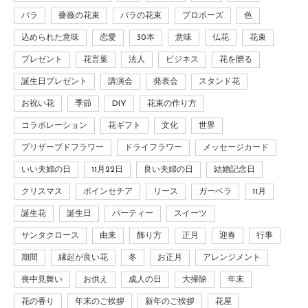
バラ
薔薇の花束
バラの花束
プロポーズ
色
込められた意味
恋愛
30本
意味
仏花
花束
プレゼント
花言葉
法人
ビジネス
花を贈る
誕生日プレゼント
講演会
発表会
スタンド花
お祝い花
季節
DIY
花束の作り方
コラボレーション
花ギフト
文化
世界
プリザーブドフラワー
ドライフラワー
メッセージカード
いい夫婦の日
11月22日
良い夫婦の日
結婚記念日
クリスマス
ポインセチア
リース
ガーベラ
11月
誕生花
誕生日
パーティー
スイーツ
サンタクロース
由来
飾り方
正月
迎春
行事
期間
縁起が良い花
冬
お正月
アレンジメント
喪中見舞い
お供え
成人の日
大掃除
年末
花の香り
年末のご挨拶
新年のご挨拶
花屋