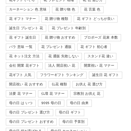
花ギフト いくら
花 プレゼント 相場
花 色 選び方
カーネーション 色 意味
花 贈り物 色
花 言葉 色
花 ギフト マナー
花 贈り物 種類
花 ギフト どっちが良い
誕生日 プレゼント 花
花 プレゼント 年齢別
花 ギフト 誕生日
花 贈り物 おすすめ
プロポーズ 花束 本数
バラ 意味 一覧
花 プレゼント 通販
花 ギフト 初心者
花 ネット注文 方法
花 通販 失敗しない
スタンド花 違い
会社 開業 花ギフト
法人 開店祝い 花
開業祝い 花 マナー
花ギフト 人気
フラワーギフト ランキング
誕生日 花 ギフト
開店祝い 花 おすすめ
仏花 種類
お供え 花 選び方
法要 花 マナー
仏壇 花 マナー
宗教別 お供え 花
母の日 は いつ
2025 母の日
母の日 由来
母の日 プレゼント 選び方
母の日 ギフト
母の日 プレゼント おすすめ
母の日 予算別