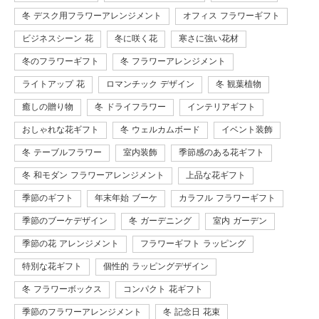
冬 デスク用フラワーアレンジメント
オフィス フラワーギフト
ビジネスシーン 花
冬に咲く花
寒さに強い花材
冬のフラワーギフト
冬 フラワーアレンジメント
ライトアップ 花
ロマンチック デザイン
冬 観葉植物
癒しの贈り物
冬 ドライフラワー
インテリアギフト
おしゃれな花ギフト
冬 ウェルカムボード
イベント装飾
冬 テーブルフラワー
室内装飾
季節感のある花ギフト
冬 和モダン フラワーアレンジメント
上品な花ギフト
季節のギフト
年末年始 ブーケ
カラフル フラワーギフト
季節のブーケデザイン
冬 ガーデニング
室内 ガーデン
季節の花 アレンジメント
フラワーギフト ラッピング
特別な花ギフト
個性的 ラッピングデザイン
冬 フラワーボックス
コンパクト 花ギフト
季節のフラワーアレンジメント
冬 記念日 花束