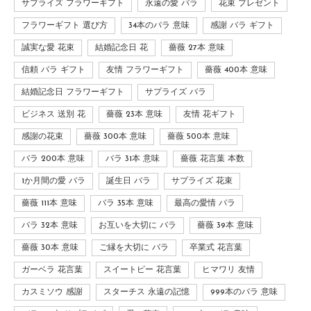
サプライズ フラワーギフト
永遠の愛 バラ
花束 プレゼント
フラワーギフト 選び方
34本のバラ 意味
感謝 バラ ギフト
誠実な愛 花束
結婚記念日 花
薔薇 27本 意味
信頼 バラ ギフト
友情 フラワーギフト
薔薇 400本 意味
結婚記念日 フラワーギフト
サプライズ バラ
ビジネス 送別 花
薔薇 23本 意味
友情 花ギフト
感謝の花束
薔薇 300本 意味
薔薇 500本 意味
バラ 200本 意味
バラ 31本 意味
薔薇 花言葉 本数
1か月間の愛 バラ
誕生日 バラ
サプライズ 花束
薔薇 111本 意味
バラ 35本 意味
最高の愛情 バラ
バラ 32本 意味
お互いを大切に バラ
薔薇 39本 意味
薔薇 30本 意味
ご縁を大切に バラ
卒業式 花言葉
ガーベラ 花言葉
スイートピー 花言葉
ヒマワリ 友情
カスミソウ 感謝
スターチス 永遠の記憶
999本のバラ 意味