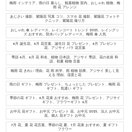
梅雨 インテリア、雨の日 暮らし、観葉植物 室内、おしゃれ 植物、梅
雨 花 アレンジ
あじさい 撮影、紫陽花 写真 コツ、スマホ 花 撮影、紫陽花 フォトテ
クニック、紫陽花 撮り方
おしゃれ 傘 レディース、レインコート トレンド 2025、レイングッ
ズ おすすめ、防水バッグ レディース、梅雨 傘 人気
6月 誕生花、6月 花言葉、誕生日 花 プレゼント、6月 プレゼント
花、アジサイ バラ 花言葉
季語 6月、6月 花 和名、植物 日本語、アジサイ 季語、花の名前 和
語、初夏 植物 言葉
梅雨 花 きれい 理由、花 雨 科学、雨 植物 効果、アジサイ 美しく見
える 理由、湿度と花
雨の日 ギフト、梅雨 プレゼント、ちょっとした プレゼント、梅雨 花
ギフト、気遣い ギフト
季節の花 ギフト、6月 花束 おすすめ、梅雨 花 プレゼント、アジサイ
ギフト、フラワーギフト 6月
お中元 花ギフト、お中元 プレゼント 花、お中元 2025、法人 お中元
花、個人 花ギフト お中元
7月 花、夏 花 花言葉、季節の花 夏、7月 花束 おすすめ、夏 ギフト
フラワー