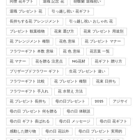
同僚 花ギフト
退職 記念 花
胡蝶蘭 退職祝い
退職 プレゼント 花
引っ越し祝い 花ギフト
長持ちする花 アレンジメント
引っ越し祝い おしゃれ 花
プレゼント 観葉植物
花束 選び方
花束 プレゼント 用途別
花 アレンジメント 種類
花色 意味
花 プレゼント マナー
フラワーギフト 本数 意味
花 色 意味
花言葉 一覧
花 マナー
花を贈る 注意点
NG花材
花ギフト 贈り方
プリザーブドフラワー ギフト
生花 プレゼント 違い
フラワーギフト 比較
花 プレゼント 種類
花束 日持ち
フラワーギフト 手入れ
花 水替え 方法
花 プレゼント 長持ち
母の日プレゼント
2025
アジサイ
母の日 プレゼント 何を贈る
母の日 体験談
母の日 ギフト 喜ばれる
母の日 メッセージ
母の日 花ギフト
感動した贈り物
母の日 花以外
母の日 プレゼント 実用的