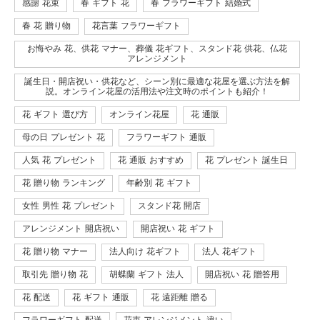
感謝 花束
春 ギフト 花
春 フラワーギフト 結婚式
春 花 贈り物
花言葉 フラワーギフト
お悔やみ 花、供花 マナー、葬儀 花ギフト、スタンド花 供花、仏花
アレンジメント
誕生日・開店祝い・供花など、シーン別に最適な花屋を選ぶ方法を解
説。オンライン花屋の活用法や注文時のポイントも紹介！
花 ギフト 選び方
オンライン花屋
花 通販
母の日 プレゼント 花
フラワーギフト 通販
人気 花 プレゼント
花 通販 おすすめ
花 プレゼント 誕生日
花 贈り物 ランキング
年齢別 花 ギフト
女性 男性 花 プレゼント
スタンド花 開店
アレンジメント 開店祝い
開店祝い 花 ギフト
花 贈り物 マナー
法人向け 花ギフト
法人 花ギフト
取引先 贈り物 花
胡蝶蘭 ギフト 法人
開店祝い 花 贈答用
花 配送
花 ギフト 通販
花 遠距離 贈る