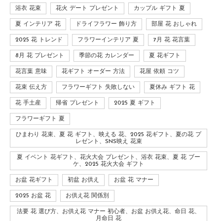
浴衣 花束
花火 デート プレゼント
カップル ギフト 夏
夏 インテリア 花
ドライフラワー 飾り方
部屋 花 おしゃれ
2025 花 トレンド
フラワーインテリア 夏
7月 花 花言葉
8月 花 プレゼント
季節の花 カレンダー
夏 花ギフト
花言葉 意味
花ギフト オーダー 方法
花屋 依頼 コツ
花束 伝え方
フラワーギフト 失敗しない
夏休み ギフト 花
花 手土産
帰省 プレゼント
2025 夏 ギフト
フラワーギフト 夏
ひまわり 花束、夏 花 ギフト、映える 花、2025 花ギフト、夏の花 プ
レゼント、SNS映え 花束
夏 イベント 花ギフト、花火大会 プレゼント、浴衣 花束、夏 花 ブー
ケ、2025 花火大会 ギフト
お盆 花ギフト
初盆 お供え
お盆 花 マナー
2025 お盆 花
お供え花 関係別
法要 花 選び方、お供え花 マナー 初心者、お盆 お供え花、命日 花、
月命日 花