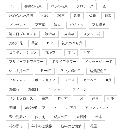
バラ
薔薇の花束
バラの花束
プロポーズ
色
込められた意味
恋愛
30本
意味
仏花
花束
プレゼント
花言葉
法人
ビジネス
花を贈る
誕生日プレゼント
講演会
発表会
スタンド花
お祝い花
季節
DIY
花束の作り方
コラボレーション
花ギフト
文化
世界
プリザーブドフラワー
ドライフラワー
メッセージカード
いい夫婦の日
11月22日
良い夫婦の日
結婚記念日
クリスマス
ポインセチア
リース
ガーベラ
11月
誕生花
誕生日
パーティー
スイーツ
サンタクロース
由来
飾り方
正月
迎春
行事
期間
縁起が良い花
冬
お正月
アレンジメント
喪中見舞い
お供え
成人の日
大掃除
年末
花の香り
年末のご挨拶
新年のご挨拶
花屋