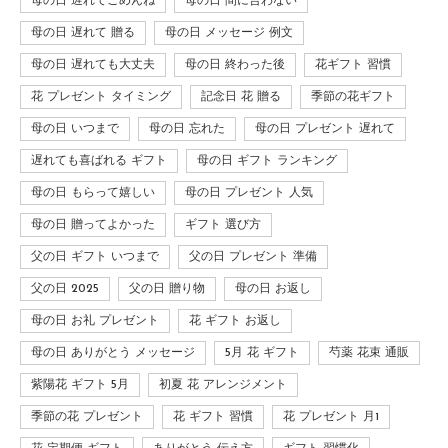
母の日 遅れてごめんね
母の日 間に合わない
母の日 遅れて 贈る
母の日 メッセージ 例文
母の日 遅れても大丈夫
母の日 終わった後
花ギフト 習慣
花 プレゼント タイミング
記念日 花 贈る
季節の花ギフト
母の日 いつまで
母の日 忘れた
母の日 プレゼント 遅れて
遅れても喜ばれる ギフト
母の日 ギフト ランキング
母の日 もらって嬉しい
母の日 プレゼント 人気
母の日 贈ってよかった
ギフト 選び方
父の日 ギフト いつまで
父の日 プレゼント 準備
父の日 2025
父の日 贈り物
母の日 お返し
母の日 お礼 プレゼント
花 ギフト お返し
母の日 ありがとう メッセージ
5月 花 ギフト
芍薬 花束 通販
紫陽花 ギフト 5月
初夏 花 アレンジメント
季節の花 プレゼント
花 ギフト 習慣
花 プレゼント 月1