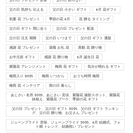
父の日 プレゼント 必要
父の日 贈らない
父の日 気持ち 伝える
父の日 小さい ギフト
6月 花ギフト
初夏 花 プレゼント
季節の花 6月
花 贈る タイミング
父の日 ギフト 間に合う
父の日 プレゼント 配送
父の日 注文 期限
父の日 いつまで
父の日 ギフト 通販
感謝 花 プレゼント
退職 お礼 花
異動 花 贈り物
お中元前 ギフト
感謝 花 贈り物
6月 誕生日 花
紫陽花 アレンジメント
梅雨 花 ギフト
気分が晴れる ギフト
梅雨入り 2025
梅雨 いつから
おうち時間 梅雨
梅雨 花 インテリア
雨の日 暮らし
あじさい 名所 2025、あじさい 見頃、紫陽花 撮影スポット、紫陽花
鉢植え、紫陽花 ブーケ、季節の花 ギフト
父の日 プレゼント、父の日 ギフト 2025、父の日 ギフト ランキン
グ、父の日 贈り物、お父さん プレゼント
ジューンブライド 意味、ジューンブライド 2025、6月 結婚式、フォ
ト婚 トレンド、結婚祝い プレゼント