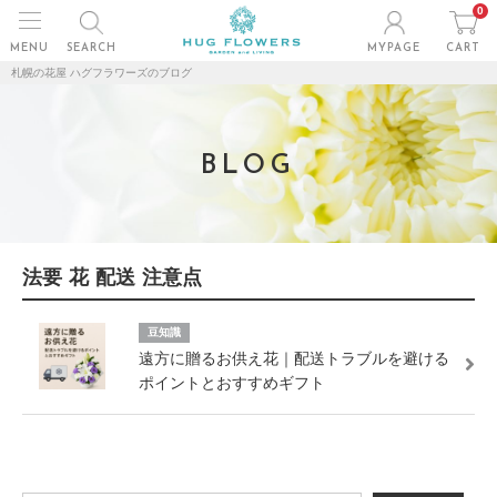
0
MENU
SEARCH
MYPAGE
CART
札幌の花屋 ハグフラワーズのブログ
BLOG
法要 花 配送 注意点
豆知識
遠方に贈るお供え花｜配送トラブルを避ける
ポイントとおすすめギフト