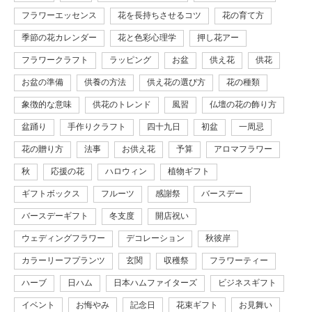
フラワーエッセンス
花を長持ちさせるコツ
花の育て方
季節の花カレンダー
花と色彩心理学
押し花アー
フラワークラフト
ラッピング
お盆
供え花
供花
お盆の準備
供養の方法
供え花の選び方
花の種類
象徴的な意味
供花のトレンド
風習
仏壇の花の飾り方
盆踊り
手作りクラフト
四十九日
初盆
一周忌
花の贈り方
法事
お供え花
予算
アロマフラワー
秋
応援の花
ハロウィン
植物ギフト
ギフトボックス
フルーツ
感謝祭
バースデー
バースデーギフト
冬支度
開店祝い
ウェディングフラワー
デコレーション
秋彼岸
カラーリーフプランツ
玄関
収穫祭
フラワーティー
ハーブ
日ハム
日本ハムファイターズ
ビジネスギフト
イベント
お悔やみ
記念日
花束ギフト
お見舞い