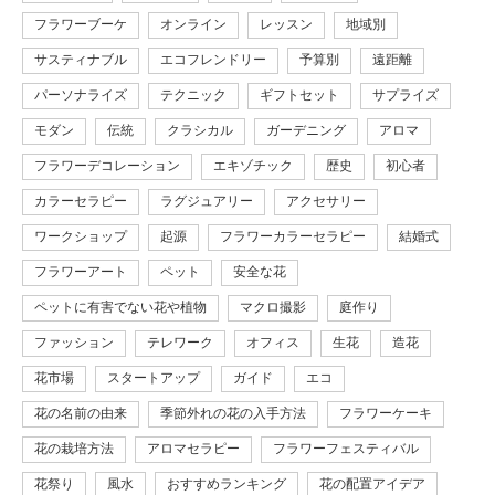
フラワーブーケ
オンライン
レッスン
地域別
サスティナブル
エコフレンドリー
予算別
遠距離
パーソナライズ
テクニック
ギフトセット
サプライズ
モダン
伝統
クラシカル
ガーデニング
アロマ
フラワーデコレーション
エキゾチック
歴史
初心者
カラーセラピー
ラグジュアリー
アクセサリー
ワークショップ
起源
フラワーカラーセラピー
結婚式
フラワーアート
ペット
安全な花
ペットに有害でない花や植物
マクロ撮影
庭作り
ファッション
テレワーク
オフィス
生花
造花
花市場
スタートアップ
ガイド
エコ
花の名前の由来
季節外れの花の入手方法
フラワーケーキ
花の栽培方法
アロマセラピー
フラワーフェスティバル
花祭り
風水
おすすめランキング
花の配置アイデア