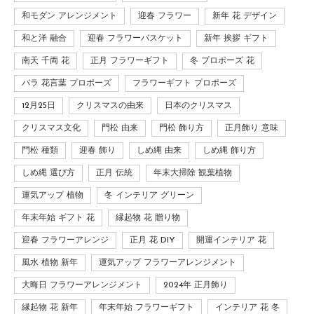
和モダン アレンジメント
迎春 フラワー
新年 花 デザイン
和と洋 融合
迎春 フラワーバスケット
新年 挨拶 ギフト
南天 千両 花
正月 フラワーギフト
冬 プロポーズ 花
バラ 花言葉 プロポーズ
フラワーギフト プロポーズ
12月25日
クリスマスの由来
日本のクリスマス
クリスマス文化
門松 由来
門松 飾り方
正月飾り 意味
門松 種類
迎春 飾り
しめ縄 由来
しめ縄 飾り方
しめ縄 選び方
正月 伝統
年末大掃除 観葉植物
運気アップ 植物
冬 インテリア グリーン
年末年始 ギフト 花
縁起物 花 贈り物
迎春 フラワーアレンジ
正月 花 DIY
開運インテリア 花
風水 植物 新年
運気アップ フラワーアレンジメント
大晦日 フラワーアレンジメント
2024年 正月飾り
縁起物 花 新年
年末年始 フラワーギフト
インテリア 花 冬