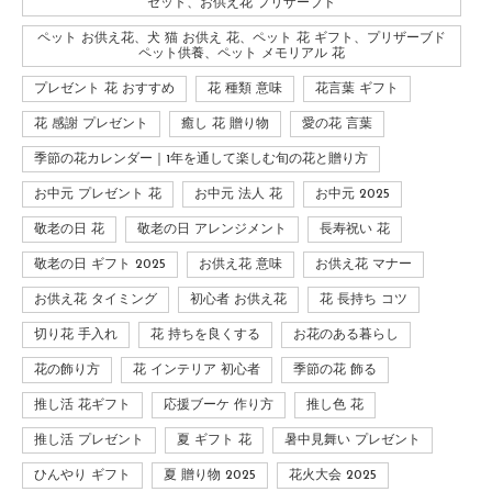
セット、お供え花 プリザーブド
ペット お供え花、犬 猫 お供え 花、ペット 花 ギフト、プリザーブド
ペット供養、ペット メモリアル 花
プレゼント 花 おすすめ
花 種類 意味
花言葉 ギフト
花 感謝 プレゼント
癒し 花 贈り物
愛の花 言葉
季節の花カレンダー｜1年を通して楽しむ旬の花と贈り方
お中元 プレゼント 花
お中元 法人 花
お中元 2025
敬老の日 花
敬老の日 アレンジメント
長寿祝い 花
敬老の日 ギフト 2025
お供え花 意味
お供え花 マナー
お供え花 タイミング
初心者 お供え花
花 長持ち コツ
切り花 手入れ
花 持ちを良くする
お花のある暮らし
花の飾り方
花 インテリア 初心者
季節の花 飾る
推し活 花ギフト
応援ブーケ 作り方
推し色 花
推し活 プレゼント
夏 ギフト 花
暑中見舞い プレゼント
ひんやり ギフト
夏 贈り物 2025
花火大会 2025