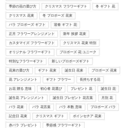
季節の花の選び方
クリスマス フラワーギフト
冬 ギフト 花
クリスマス 花束
冬 プロポーズ 花束
バラ プロポーズ ギフト
迎春 ギフト 花
正月 フラワーアレンジメント
新年 挨拶 花束
カスタマイズ フラワーギフト
クリスマス 花束 特別
オリジナル フラワーギフト
プロポーズ 花 ユニーク
特別なフラワーギフト
新しいプロポーズギフト
花束の選び方
ギフト 花束
誕生日 花束
プロポーズ 花束
花 アレンジメント
ギフト フラワー
長持ちする花
お花 贈る 意味
初心者 花選び
プレゼント 花
誕生日 花
誕生花 アレンジメント
誕生日 プレゼント 花言葉
月別 花
バラ 花束
バラ 花言葉
バラ 本数 意味
プロポーズ バラ
記念日 花束
クリスマス ギフト
ポインセチア 花束
赤バラ プレゼント
季節感 フラワーギフト