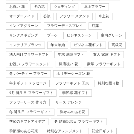
お祝い 花
冬の花
ウェディング
卓上フラワー
オーダーメイド
公演
フラワー スタンド
卓上花
インドアグリーン
フラワーディスプレイ
紅葉
サンクスギビング
ブーケ
ビジネスシーン
室内グリーン
インテリアプランツ
年末年始
ビジネス花ギフト
高級花
法人向けフラワーギフト
年末 感謝ギフト
友人 家族 ギフト
お祝い フラワースタンド
開店祝い 花
豪華 フラワーギフト
冬 パーティー フラワー
ホリデーシーズン 花
年末ギフト メッセージ
フラワーギフト 工夫
特別な贈り物
2月 誕生日 フラワーギフト
季節感 花ギフト
フラワーリース 作り方
リース アレンジ
冬 誕生日 フラワーギフト
温かみのある花
季節のギフトアイデア
冬 結婚記念日 フラワーギフト
季節感のある花束
特別なアレンジメント
記念日ギフト