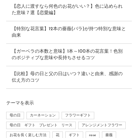
【恋人に渡すなら何色のお花がいい？】色に込められ
た意味７選【恋愛編】
【特別な花言葉】12本の薔薇(バラ)が持つ特別な意味と
由来
【ガーベラの本数と意味】1本～100本の花言葉！色別
のポジティブな意味や長持ちさせるコツ
【比較】母の日と父の日はいつ？違いと由来、感謝の
伝え方のコツ
テーマ
を表示
母の日
カーネーション
フラワーギフト
母の日 ギフト プレゼント リース
アレンジメントフラワー
お花を長く楽しむ方法
花
ギフト
rose
薔薇