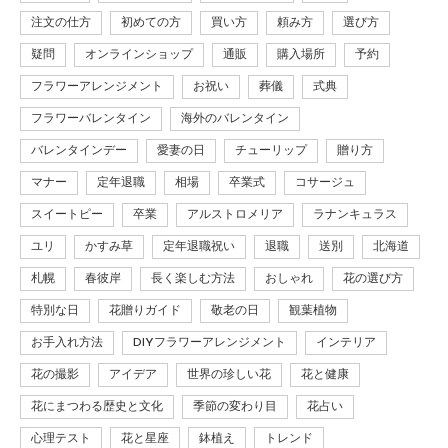
注文の仕方
初めての方
買い方
頼み方
選び方
疑問
オンラインショップ
通販
購入場所
予約
フラワーアレンジメント
お祝い
葬儀
式典
フラワーバレンタイン
海外のバレンタイン
バレンタインデー
愛妻の日
チューリップ
贈り方
マナー
定年退職
相場
卒業式
コサージュ
スイートピー
卒業
アルストロメリア
ラナンキュラス
ユリ
かすみ草
定年退職祝い
退職
送別
北海道
札幌
春彼岸
長く楽しむ方法
おしゃれ
花の選び方
特別な日
花贈りガイド
敬老の日
観葉植物
お手入れ方法
DIYフラワーアレンジメント
インテリア
花の撮影
アイデア
世界の珍しい花
花と健康
花にまつわる歴史と文化
季節の変わり目
花占い
心理テスト
花と星座
鉢植え
トレンド