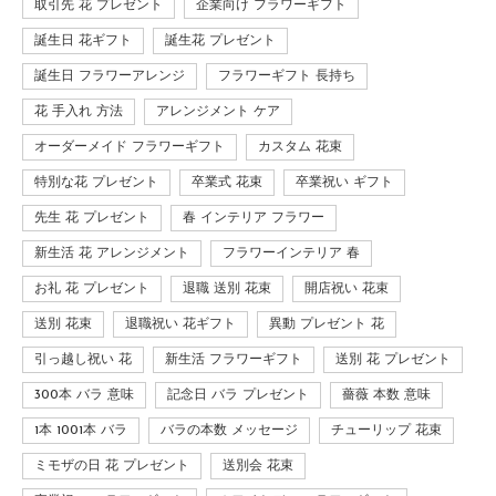
取引先 花 プレゼント
企業向け フラワーギフト
誕生日 花ギフト
誕生花 プレゼント
誕生日 フラワーアレンジ
フラワーギフト 長持ち
花 手入れ 方法
アレンジメント ケア
オーダーメイド フラワーギフト
カスタム 花束
特別な花 プレゼント
卒業式 花束
卒業祝い ギフト
先生 花 プレゼント
春 インテリア フラワー
新生活 花 アレンジメント
フラワーインテリア 春
お礼 花 プレゼント
退職 送別 花束
開店祝い 花束
送別 花束
退職祝い 花ギフト
異動 プレゼント 花
引っ越し祝い 花
新生活 フラワーギフト
送別 花 プレゼント
300本 バラ 意味
記念日 バラ プレゼント
薔薇 本数 意味
1本 1001本 バラ
バラの本数 メッセージ
チューリップ 花束
ミモザの日 花 プレゼント
送別会 花束