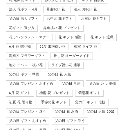
花 定期便 ギフト
ありがとう 伝え方
ギフト 習慣化
法人 花ギフト 6月
昇進祝い 花
法人 お祝い 花
父の日 法人ギフト
お中元 花ギフト
お祝い 花ギフト
花ギフト 選び方
昇進祝い 花 プレゼント
花 アレンジメント マナー
花 ギフト 感謝
花 ギフト 退職
6月 花 贈り物
22/7 出演祝い花
根室 ライブ 花
海鮮丼 フラワーギフト
推し花 オーダーメイド
地方 イベント 祝い花
ライブ祝い花 通販
父の日 ギフト 準備
父の日 花 人気
父の日 プレゼント おすすめ
父の日 早割
父の日 いつ 準備
6月 花 ギフト
梅雨 花 プレゼント
紫陽花 ギフト
初夏 花 贈り物
季節の花 ギフト
父の日 ギフト 比較
父の日 プレゼント 迷う
父の日 花 お酒
父の日 人気 2025
父の日 ギフト おすすめ
父の日 ギフト 迷う