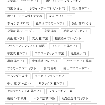
卒業祝い フラワーギフト
ホワイトデー フラワーギフト
花束 お返し
ホワイトデー プレゼント 花
恋人 花ギフト
ホワイトデー 花束おすすめ
友人 ホワイトデー
春 インテリア 花
仕事場 フラワーギフト
受付 花アレンジ
会議室 花 ディスプレイ
卒業 花束
感動 花 プレゼント
先生 花ギフト
友人 花 卒業
観葉植物 プレゼント
フラワーアレンジメント 新居
インテリア 花ギフト
卒業式 花ギフト
フラワーボックス 卒業
退職祝い 花
異動 花ギフト
定年退職 プレゼント
フラワーギフト 退職
フラワーアロマ ギフト
春 花 香り
癒し フラワーギフト
ラベンダー 花束
ユーカリ フラワーギフト
香り 花 プレゼント
リラックス 花ギフト
アロマキャンドル 花ギフト
フラワーギフト 春
薔薇 29本 意味
バラ 花言葉 本数
結婚記念日 花ギフト