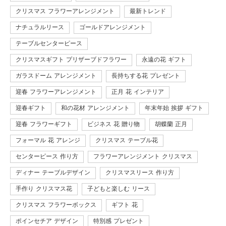
クリスマス フラワーアレンジメント
最新トレンド
ナチュラルリース
ゴールドアレンジメント
テーブルセンターピース
クリスマスギフト プリザーブドフラワー
永遠の花 ギフト
ガラスドーム アレンジメント
長持ちする花 プレゼント
迎春 フラワーアレンジメント
正月 花 インテリア
迎春ギフト
和の花材 アレンジメント
年末年始 挨拶 ギフト
迎春 フラワーギフト
ビジネス 花 贈り物
胡蝶蘭 正月
フォーマル 花 アレンジ
クリスマス テーブル花
センターピース 作り方
フラワーアレンジメント クリスマス
ディナー テーブルデザイン
クリスマスリース 作り方
手作り クリスマス花
子どもと楽しむ リース
クリスマス フラワーボックス
ギフト 花
ポインセチア デザイン
特別感 プレゼント