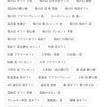
母の日 ギフト 人気
母の日 おすすめグッズ
母の日 雑貨
花以外の贈り物
母の日 花 色 意味
母の日 色別ギフト
母の日 フラワーアレンジ 色
カーネーション 色 違い
花言葉 色選び
母の日 紫 白 ピンク 赤
母の日 初めて 花
母の日 ギフト 初心者
母の日 プレゼント 予算
母の日 フラワーギフト 初めて
初めての母の日
初めて 花を贈る ポイント
年度 花ギフト
応援 フラワーギフト
入学祝い 花束
入社祝い 花
転勤 花 プレゼント
入学 フラワーギフト
小学生 花 プレゼント
入学祝い 花の選び方
春 花束 贈り物
歓送迎会 花ギフト
歓迎会 フラワーアレンジ
上司 花 贈り物
4月 誕生日 花ギフト
誕生花 意味
春 花ギフト 香り控えめ
花粉症 ギフト 対策
花粉が少ない 花
アレルギー対応 花ギフト
進級祝い 花
退職 花ギフト