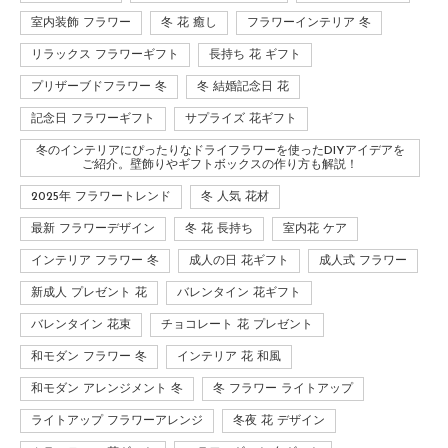
室内装飾 フラワー
冬 花 癒し
フラワーインテリア 冬
リラックス フラワーギフト
長持ち 花 ギフト
プリザーブドフラワー 冬
冬 結婚記念日 花
記念日 フラワーギフト
サプライズ 花ギフト
冬のインテリアにぴったりなドライフラワーを使ったDIYアイデアを
ご紹介。壁飾りやギフトボックスの作り方も解説！
2025年 フラワートレンド
冬 人気 花材
最新 フラワーデザイン
冬 花 長持ち
室内花 ケア
インテリア フラワー 冬
成人の日 花ギフト
成人式 フラワー
新成人 プレゼント 花
バレンタイン 花ギフト
バレンタイン 花束
チョコレート 花 プレゼント
和モダン フラワー 冬
インテリア 花 和風
和モダン アレンジメント 冬
冬 フラワー ライトアップ
ライトアップ フラワーアレンジ
冬夜 花 デザイン