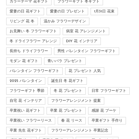
カラーテーマ 花ギフト
フラワーギフト 冬ギフト
愛妻の日 花ギフト
愛妻の日 プレゼント
1月31日 花束
リビング 花 冬
温かみ フラワーデザイン
お見舞い 冬 フラワーギフト
病室 花 アレンジメント
冬 ドライフラワー アレンジ
DIY 花 インテリア
長持ち ドライフラワー
男性 バレンタイン フラワーギフト
モダン 花 ギフト
青いバラ プレゼント
バレンタイン フラワーギフト
花 プレゼント 人気
2025 バレンタイン
誕生日 冬 花ギフト
フラワーギフト 季節
冬 花 プレゼント
日常 フラワーギフト
自宅 花 インテリア
フラワーアレンジメント 提案
卒業祝い 花ギフト
卒業 花 プレゼント
感謝 花 ブーケ
卒業祝い フラワーリース
春 花 リース
卒業ギフト 手作り
卒業 先生 花ギフト
フラワーアレンジメント 卒業記念