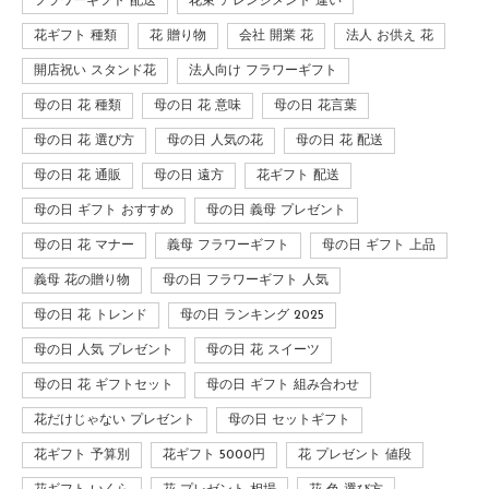
フラワーギフト 配送
花束 アレンジメント 違い
花ギフト 種類
花 贈り物
会社 開業 花
法人 お供え 花
開店祝い スタンド花
法人向け フラワーギフト
母の日 花 種類
母の日 花 意味
母の日 花言葉
母の日 花 選び方
母の日 人気の花
母の日 花 配送
母の日 花 通販
母の日 遠方
花ギフト 配送
母の日 ギフト おすすめ
母の日 義母 プレゼント
母の日 花 マナー
義母 フラワーギフト
母の日 ギフト 上品
義母 花の贈り物
母の日 フラワーギフト 人気
母の日 花 トレンド
母の日 ランキング 2025
母の日 人気 プレゼント
母の日 花 スイーツ
母の日 花 ギフトセット
母の日 ギフト 組み合わせ
花だけじゃない プレゼント
母の日 セットギフト
花ギフト 予算別
花ギフト 5000円
花 プレゼント 値段