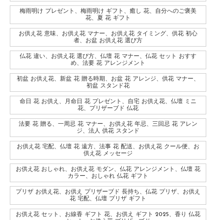
梅雨明け プレゼント、梅雨明け ギフト、癒し 花、自分へのご褒美
花、夏 花 ギフト
お供え花 意味、お供え花 マナー、お供え花 タイミング、供花 初心
者、お盆 お供え花 選び方
仏花 違い、お供え花 選び方、仏壇 花 マナー、仏花 セット おすす
め、法要 花 アレンジメント
初盆 お供え花、新盆 花 贈る時期、お盆 花 アレンジ、供花 マナー、
初盆 スタンド花
命日 花 お供え、月命日 花 プレゼント、自宅 お供え花、仏壇 ミニ
花、プリザーブド 仏花
法要 花 贈る、一周忌 花 マナー、お供え花 年忌、三回忌 花 アレン
ジ、法人 供花 スタンド
お供え花 宅配、仏壇 花 遠方、法事 花 配送、お供え花 クール便、お
供え花 メッセージ
お供え花 おしゃれ、お供え花 モダン、仏花 アレンジメント、仏壇 花
カラー、おしゃれ 仏花 ギフト
プリザ お供え花、お供え プリザーブド 長持ち、仏花 プリザ、お供え
花 宅配、仏壇 プリザ ギフト
お供え花 セット、お線香 ギフト 花、お供え ギフト 2025、香り 仏花