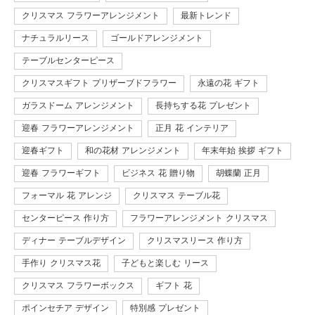
クリスマス フラワーアレンジメント
最新トレンド
ナチュラルリース
ゴールドアレンジメント
テーブルセンターピース
クリスマスギフト プリザーブドフラワー
永遠の花 ギフト
ガラスドーム アレンジメント
長持ちする花 プレゼント
迎春 フラワーアレンジメント
正月 花 インテリア
迎春ギフト
和の花材 アレンジメント
年末年始 挨拶 ギフト
迎春 フラワーギフト
ビジネス 花 贈り物
胡蝶蘭 正月
フォーマル 花 アレンジ
クリスマス テーブル花
センターピース 作り方
フラワーアレンジメント クリスマス
ディナー テーブルデザイン
クリスマスリース 作り方
手作り クリスマス花
子どもと楽しむ リース
クリスマス フラワーボックス
ギフト 花
ポインセチア デザイン
特別感 プレゼント