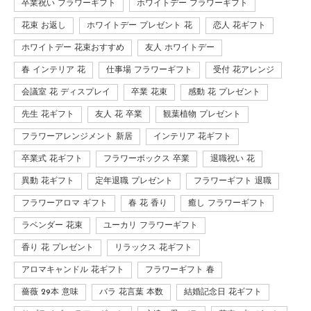
卒業祝い フラワーギフト
ホワイトデー フラワーギフト
花束 お返し
ホワイトデー プレゼント 花
恋人 花ギフト
ホワイトデー 花束おすすめ
友人 ホワイトデー
春 インテリア 花
仕事場 フラワーギフト
受付 花アレンジ
会議室 花 ディスプレイ
卒業 花束
感動 花 プレゼント
先生 花ギフト
友人 花 卒業
観葉植物 プレゼント
フラワーアレンジメント 新居
インテリア 花ギフト
卒業式 花ギフト
フラワーボックス 卒業
退職祝い 花
異動 花ギフト
定年退職 プレゼント
フラワーギフト 退職
フラワーアロマ ギフト
春 花 香り
癒し フラワーギフト
ラベンダー 花束
ユーカリ フラワーギフト
香り 花 プレゼント
リラックス 花ギフト
アロマキャンドル 花ギフト
フラワーギフト 春
薔薇 29本 意味
バラ 花言葉 本数
結婚記念日 花ギフト