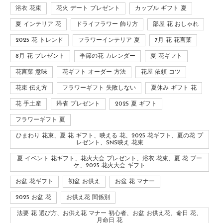
浴衣 花束
花火 デート プレゼント
カップル ギフト 夏
夏 インテリア 花
ドライフラワー 飾り方
部屋 花 おしゃれ
2025 花 トレンド
フラワーインテリア 夏
7月 花 花言葉
8月 花 プレゼント
季節の花 カレンダー
夏 花ギフト
花言葉 意味
花ギフト オーダー 方法
花屋 依頼 コツ
花束 伝え方
フラワーギフト 失敗しない
夏休み ギフト 花
花 手土産
帰省 プレゼント
2025 夏 ギフト
フラワーギフト 夏
ひまわり 花束、夏 花 ギフト、映える 花、2025 花ギフト、夏の花 プ
レゼント、SNS映え 花束
夏 イベント 花ギフト、花火大会 プレゼント、浴衣 花束、夏 花 ブー
ケ、2025 花火大会 ギフト
お盆 花ギフト
初盆 お供え
お盆 花 マナー
2025 お盆 花
お供え花 関係別
法要 花 選び方、お供え花 マナー 初心者、お盆 お供え花、命日 花、
月命日 花