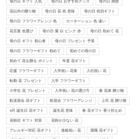
母の日 ギフト 人気
母の日 おすすめグッズ
母の日 雑貨
花以外の贈り物
母の日 花 色 意味
母の日 色別ギフト
母の日 フラワーアレンジ 色
カーネーション 色 違い
花言葉 色選び
母の日 紫 白 ピンク 赤
母の日 初めて 花
母の日 ギフト 初心者
母の日 プレゼント 予算
母の日 フラワーギフト 初めて
初めての母の日
初めて 花を贈る ポイント
年度 花ギフト
応援 フラワーギフト
入学祝い 花束
入社祝い 花
転勤 花 プレゼント
入学 フラワーギフト
小学生 花 プレゼント
入学祝い 花の選び方
春 花束 贈り物
歓送迎会 花ギフト
歓迎会 フラワーアレンジ
上司 花 贈り物
4月 誕生日 花ギフト
誕生花 意味
春 花ギフト 香り控えめ
花粉症 ギフト 対策
花粉が少ない 花
アレルギー対応 花ギフト
進級祝い 花
退職 花ギフト