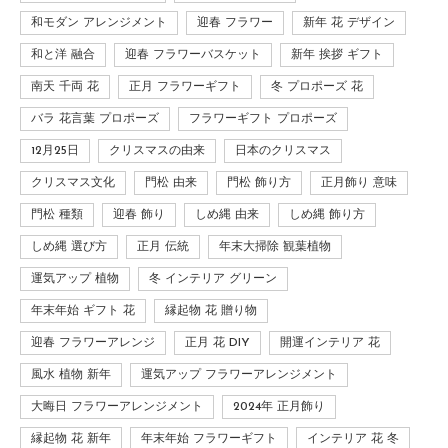
和モダン アレンジメント
迎春 フラワー
新年 花 デザイン
和と洋 融合
迎春 フラワーバスケット
新年 挨拶 ギフト
南天 千両 花
正月 フラワーギフト
冬 プロポーズ 花
バラ 花言葉 プロポーズ
フラワーギフト プロポーズ
12月25日
クリスマスの由来
日本のクリスマス
クリスマス文化
門松 由来
門松 飾り方
正月飾り 意味
門松 種類
迎春 飾り
しめ縄 由来
しめ縄 飾り方
しめ縄 選び方
正月 伝統
年末大掃除 観葉植物
運気アップ 植物
冬 インテリア グリーン
年末年始 ギフト 花
縁起物 花 贈り物
迎春 フラワーアレンジ
正月 花 DIY
開運インテリア 花
風水 植物 新年
運気アップ フラワーアレンジメント
大晦日 フラワーアレンジメント
2024年 正月飾り
縁起物 花 新年
年末年始 フラワーギフト
インテリア 花 冬