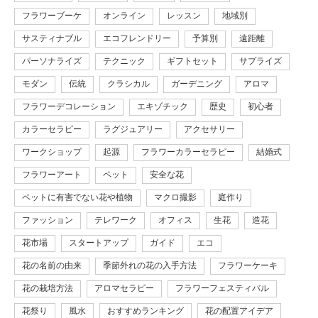
フラワーブーケ
オンライン
レッスン
地域別
サスティナブル
エコフレンドリー
予算別
遠距離
パーソナライズ
テクニック
ギフトセット
サプライズ
モダン
伝統
クラシカル
ガーデニング
アロマ
フラワーデコレーション
エキゾチック
歴史
初心者
カラーセラピー
ラグジュアリー
アクセサリー
ワークショップ
起源
フラワーカラーセラピー
結婚式
フラワーアート
ペット
安全な花
ペットに有害でない花や植物
マクロ撮影
庭作り
ファッション
テレワーク
オフィス
生花
造花
花市場
スタートアップ
ガイド
エコ
花の名前の由来
季節外れの花の入手方法
フラワーケーキ
花の栽培方法
アロマセラピー
フラワーフェスティバル
花祭り
風水
おすすめランキング
花の配置アイデア