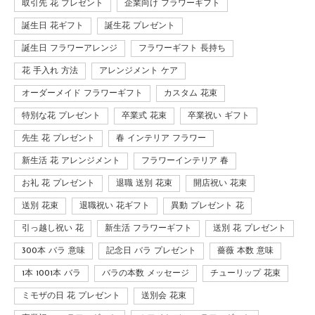
取引先 花 プレゼント
企業向け フラワーギフト
誕生日 花ギフト
誕生花 プレゼント
誕生日 フラワーアレンジ
フラワーギフト 長持ち
花 手入れ 方法
アレンジメント ケア
オーダーメイド フラワーギフト
カスタム 花束
特別な花 プレゼント
卒業式 花束
卒業祝い ギフト
先生 花 プレゼント
春 インテリア フラワー
新生活 花 アレンジメント
フラワーインテリア 春
お礼 花 プレゼント
退職 送別 花束
開店祝い 花束
送別 花束
退職祝い 花ギフト
異動 プレゼント 花
引っ越し祝い 花
新生活 フラワーギフト
送別 花 プレゼント
300本 バラ 意味
記念日 バラ プレゼント
薔薇 本数 意味
1本 1001本 バラ
バラの本数 メッセージ
チューリップ 花束
ミモザの日 花 プレゼント
送別会 花束