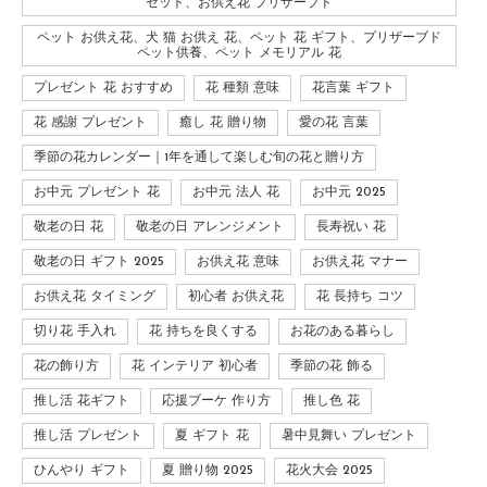
セット、お供え花 プリザーブド
ペット お供え花、犬 猫 お供え 花、ペット 花 ギフト、プリザーブド
ペット供養、ペット メモリアル 花
プレゼント 花 おすすめ
花 種類 意味
花言葉 ギフト
花 感謝 プレゼント
癒し 花 贈り物
愛の花 言葉
季節の花カレンダー｜1年を通して楽しむ旬の花と贈り方
お中元 プレゼント 花
お中元 法人 花
お中元 2025
敬老の日 花
敬老の日 アレンジメント
長寿祝い 花
敬老の日 ギフト 2025
お供え花 意味
お供え花 マナー
お供え花 タイミング
初心者 お供え花
花 長持ち コツ
切り花 手入れ
花 持ちを良くする
お花のある暮らし
花の飾り方
花 インテリア 初心者
季節の花 飾る
推し活 花ギフト
応援ブーケ 作り方
推し色 花
推し活 プレゼント
夏 ギフト 花
暑中見舞い プレゼント
ひんやり ギフト
夏 贈り物 2025
花火大会 2025