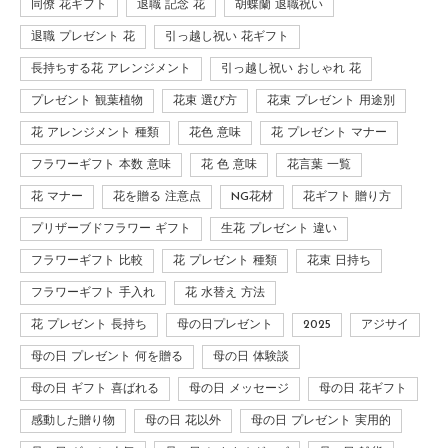
同僚 花ギフト
退職 記念 花
胡蝶蘭 退職祝い
退職 プレゼント 花
引っ越し祝い 花ギフト
長持ちする花 アレンジメント
引っ越し祝い おしゃれ 花
プレゼント 観葉植物
花束 選び方
花束 プレゼント 用途別
花 アレンジメント 種類
花色 意味
花 プレゼント マナー
フラワーギフト 本数 意味
花 色 意味
花言葉 一覧
花 マナー
花を贈る 注意点
NG花材
花ギフト 贈り方
プリザーブドフラワー ギフト
生花 プレゼント 違い
フラワーギフト 比較
花 プレゼント 種類
花束 日持ち
フラワーギフト 手入れ
花 水替え 方法
花 プレゼント 長持ち
母の日プレゼント
2025
アジサイ
母の日 プレゼント 何を贈る
母の日 体験談
母の日 ギフト 喜ばれる
母の日 メッセージ
母の日 花ギフト
感動した贈り物
母の日 花以外
母の日 プレゼント 実用的