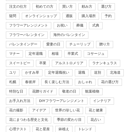
注文の仕方
初めての方
買い方
頼み方
選び方
疑問
オンラインショップ
通販
購入場所
予約
フラワーアレンジメント
お祝い
葬儀
式典
フラワーバレンタイン
海外のバレンタイン
バレンタインデー
愛妻の日
チューリップ
贈り方
マナー
定年退職
相場
卒業式
コサージュ
スイートピー
卒業
アルストロメリア
ラナンキュラス
ユリ
かすみ草
定年退職祝い
退職
送別
北海道
札幌
春彼岸
長く楽しむ方法
おしゃれ
花の選び方
特別な日
花贈りガイド
敬老の日
観葉植物
お手入れ方法
DIYフラワーアレンジメント
インテリア
花の撮影
アイデア
世界の珍しい花
花と健康
花にまつわる歴史と文化
季節の変わり目
花占い
心理テスト
花と星座
鉢植え
トレンド