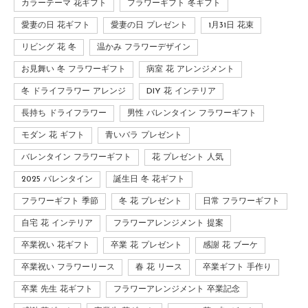
カラーテーマ 花ギフト
フラワーギフト 冬ギフト
愛妻の日 花ギフト
愛妻の日 プレゼント
1月31日 花束
リビング 花 冬
温かみ フラワーデザイン
お見舞い 冬 フラワーギフト
病室 花 アレンジメント
冬 ドライフラワー アレンジ
DIY 花 インテリア
長持ち ドライフラワー
男性 バレンタイン フラワーギフト
モダン 花 ギフト
青いバラ プレゼント
バレンタイン フラワーギフト
花 プレゼント 人気
2025 バレンタイン
誕生日 冬 花ギフト
フラワーギフト 季節
冬 花 プレゼント
日常 フラワーギフト
自宅 花 インテリア
フラワーアレンジメント 提案
卒業祝い 花ギフト
卒業 花 プレゼント
感謝 花 ブーケ
卒業祝い フラワーリース
春 花 リース
卒業ギフト 手作り
卒業 先生 花ギフト
フラワーアレンジメント 卒業記念