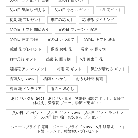
父の日 プレゼント 必要
父の日 贈らない
父の日 気持ち 伝える
父の日 小さい ギフト
6月 花ギフト
初夏 花 プレゼント
季節の花 6月
花 贈る タイミング
父の日 ギフト 間に合う
父の日 プレゼント 配送
父の日 注文 期限
父の日 いつまで
父の日 ギフト 通販
感謝 花 プレゼント
退職 お礼 花
異動 花 贈り物
お中元前 ギフト
感謝 花 贈り物
6月 誕生日 花
紫陽花 アレンジメント
梅雨 花 ギフト
気分が晴れる ギフト
梅雨入り 2025
梅雨 いつから
おうち時間 梅雨
梅雨 花 インテリア
雨の日 暮らし
あじさい 名所 2025、あじさい 見頃、紫陽花 撮影スポット、紫陽花
鉢植え、紫陽花 ブーケ、季節の花 ギフト
父の日 プレゼント、父の日 ギフト 2025、父の日 ギフト ランキン
グ、父の日 贈り物、お父さん プレゼント
ジューンブライド 意味、ジューンブライド 2025、6月 結婚式、フォ
ト婚 トレンド、結婚祝い プレゼント