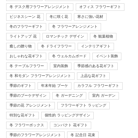
冬 デスク用フラワーアレンジメント
オフィス フラワーギフト
ビジネスシーン 花
冬に咲く花
寒さに強い花材
冬のフラワーギフト
冬 フラワーアレンジメント
ライトアップ 花
ロマンチック デザイン
冬 観葉植物
癒しの贈り物
冬 ドライフラワー
インテリアギフト
おしゃれな花ギフト
冬 ウェルカムボード
イベント装飾
冬 テーブルフラワー
室内装飾
季節感のある花ギフト
冬 和モダン フラワーアレンジメント
上品な花ギフト
季節のギフト
年末年始 ブーケ
カラフル フラワーギフト
季節のブーケデザイン
冬 ガーデニング
室内 ガーデン
季節の花 アレンジメント
フラワーギフト ラッピング
特別な花ギフト
個性的 ラッピングデザイン
冬 フラワーボックス
コンパクト 花ギフト
季節のフラワーアレンジメント
冬 記念日 花束