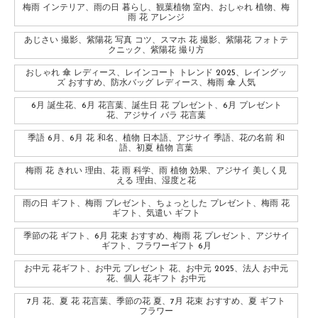
梅雨 インテリア、雨の日 暮らし、観葉植物 室内、おしゃれ 植物、梅
雨 花 アレンジ
あじさい 撮影、紫陽花 写真 コツ、スマホ 花 撮影、紫陽花 フォトテ
クニック、紫陽花 撮り方
おしゃれ 傘 レディース、レインコート トレンド 2025、レイングッ
ズ おすすめ、防水バッグ レディース、梅雨 傘 人気
6月 誕生花、6月 花言葉、誕生日 花 プレゼント、6月 プレゼント
花、アジサイ バラ 花言葉
季語 6月、6月 花 和名、植物 日本語、アジサイ 季語、花の名前 和
語、初夏 植物 言葉
梅雨 花 きれい 理由、花 雨 科学、雨 植物 効果、アジサイ 美しく見
える 理由、湿度と花
雨の日 ギフト、梅雨 プレゼント、ちょっとした プレゼント、梅雨 花
ギフト、気遣い ギフト
季節の花 ギフト、6月 花束 おすすめ、梅雨 花 プレゼント、アジサイ
ギフト、フラワーギフト 6月
お中元 花ギフト、お中元 プレゼント 花、お中元 2025、法人 お中元
花、個人 花ギフト お中元
7月 花、夏 花 花言葉、季節の花 夏、7月 花束 おすすめ、夏 ギフト
フラワー