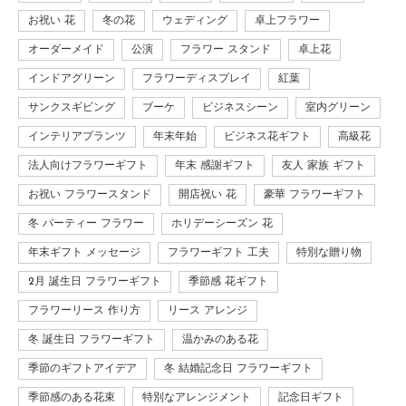
お祝い 花
冬の花
ウェディング
卓上フラワー
オーダーメイド
公演
フラワー スタンド
卓上花
インドアグリーン
フラワーディスプレイ
紅葉
サンクスギビング
ブーケ
ビジネスシーン
室内グリーン
インテリアプランツ
年末年始
ビジネス花ギフト
高級花
法人向けフラワーギフト
年末 感謝ギフト
友人 家族 ギフト
お祝い フラワースタンド
開店祝い 花
豪華 フラワーギフト
冬 パーティー フラワー
ホリデーシーズン 花
年末ギフト メッセージ
フラワーギフト 工夫
特別な贈り物
2月 誕生日 フラワーギフト
季節感 花ギフト
フラワーリース 作り方
リース アレンジ
冬 誕生日 フラワーギフト
温かみのある花
季節のギフトアイデア
冬 結婚記念日 フラワーギフト
季節感のある花束
特別なアレンジメント
記念日ギフト