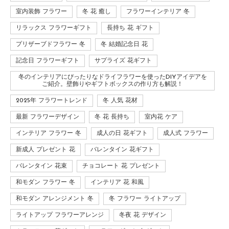
室内装飾 フラワー
冬 花 癒し
フラワーインテリア 冬
リラックス フラワーギフト
長持ち 花 ギフト
プリザーブドフラワー 冬
冬 結婚記念日 花
記念日 フラワーギフト
サプライズ 花ギフト
冬のインテリアにぴったりなドライフラワーを使ったDIYアイデアを
ご紹介。壁飾りやギフトボックスの作り方も解説！
2025年 フラワートレンド
冬 人気 花材
最新 フラワーデザイン
冬 花 長持ち
室内花 ケア
インテリア フラワー 冬
成人の日 花ギフト
成人式 フラワー
新成人 プレゼント 花
バレンタイン 花ギフト
バレンタイン 花束
チョコレート 花 プレゼント
和モダン フラワー 冬
インテリア 花 和風
和モダン アレンジメント 冬
冬 フラワー ライトアップ
ライトアップ フラワーアレンジ
冬夜 花 デザイン