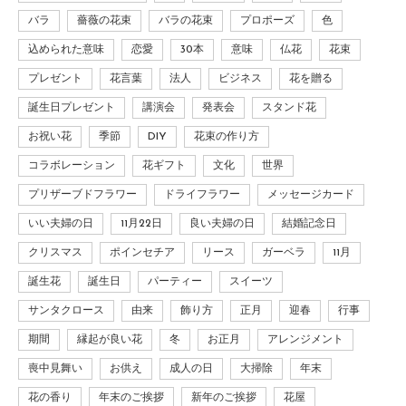
バラ
薔薇の花束
バラの花束
プロポーズ
色
込められた意味
恋愛
30本
意味
仏花
花束
プレゼント
花言葉
法人
ビジネス
花を贈る
誕生日プレゼント
講演会
発表会
スタンド花
お祝い花
季節
DIY
花束の作り方
コラボレーション
花ギフト
文化
世界
プリザーブドフラワー
ドライフラワー
メッセージカード
いい夫婦の日
11月22日
良い夫婦の日
結婚記念日
クリスマス
ポインセチア
リース
ガーベラ
11月
誕生花
誕生日
パーティー
スイーツ
サンタクロース
由来
飾り方
正月
迎春
行事
期間
縁起が良い花
冬
お正月
アレンジメント
喪中見舞い
お供え
成人の日
大掃除
年末
花の香り
年末のご挨拶
新年のご挨拶
花屋