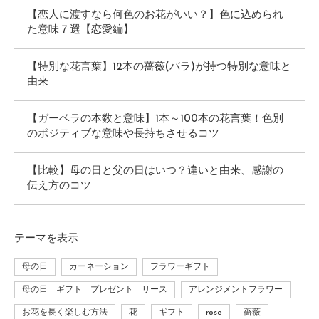
【恋人に渡すなら何色のお花がいい？】色に込められ
た意味７選【恋愛編】
【特別な花言葉】12本の薔薇(バラ)が持つ特別な意味と
由来
【ガーベラの本数と意味】1本～100本の花言葉！色別
のポジティブな意味や長持ちさせるコツ
【比較】母の日と父の日はいつ？違いと由来、感謝の
伝え方のコツ
テーマ
を表示
母の日
カーネーション
フラワーギフト
母の日 ギフト プレゼント リース
アレンジメントフラワー
お花を長く楽しむ方法
花
ギフト
rose
薔薇