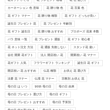
花ギフト いくら
花 プレゼント 相場
花 色 選び方
カーネーション 色 意味
花 贈り物 色
花 言葉 色
花 ギフト マナー
花 贈り物 種類
花 ギフト どっちが良い
誕生日 プレゼント 花
花 プレゼント 年齢別
花 ギフト 誕生日
花 贈り物 おすすめ
プロポーズ 花束 本数
バラ 意味 一覧
花 プレゼント 通販
花 ギフト 初心者
花 ネット注文 方法
花 通販 失敗しない
スタンド花 違い
会社 開業 花ギフト
法人 開店祝い 花
開業祝い 花 マナー
花ギフト 人気
フラワーギフト ランキング
誕生日 花 ギフト
開店祝い 花 おすすめ
仏花 種類
お供え 花 選び方
法要 花 マナー
仏壇 花 マナー
宗教別 お供え 花
母の日 は いつ
2025 母の日
母の日 由来
母の日 プレゼント 選び方
母の日 ギフト
母の日 プレゼント おすすめ
母の日 予算別