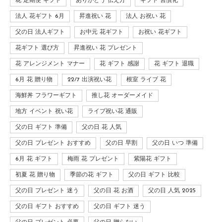
花 定期便 ギフト
ありがとう 伝え方
ギフト 習慣化
法人 花ギフト 6月
昇進祝い 花
法人 お祝い 花
父の日 法人ギフト
お中元 花ギフト
お祝い 花ギフト
花ギフト 選び方
昇進祝い 花 プレゼント
花 アレンジメント マナー
花 ギフト 感謝
花 ギフト 退職
6月 花 贈り物
22/7 出演祝い花
根室 ライブ 花
海鮮丼 フラワーギフト
推し花 オーダーメイド
地方 イベント 祝い花
ライブ祝い花 通販
父の日 ギフト 準備
父の日 花 人気
父の日 プレゼント おすすめ
父の日 早割
父の日 いつ 準備
6月 花 ギフト
梅雨 花 プレゼント
紫陽花 ギフト
初夏 花 贈り物
季節の花 ギフト
父の日 ギフト 比較
父の日 プレゼント 迷う
父の日 花 お酒
父の日 人気 2025
父の日 ギフト おすすめ
父の日 ギフト 迷う