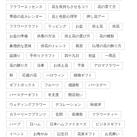
フラワーエッセンス
花を長持ちさせるコツ
花の育て方
季節の花カレンダー
花と色彩心理学
押し花アー
フラワークラフト
ラッピング
お盆
供え花
供花
お盆の準備
供養の方法
供え花の選び方
花の種類
象徴的な意味
供花のトレンド
風習
仏壇の花の飾り方
盆踊り
手作りクラフト
四十九日
初盆
一周忌
花の贈り方
法事
お供え花
予算
アロマフラワー
秋
応援の花
ハロウィン
植物ギフト
ギフトボックス
フルーツ
感謝祭
バースデー
バースデーギフト
冬支度
開店祝い
ウェディングフラワー
デコレーション
秋彼岸
カラーリーフプランツ
玄関
収穫祭
フラワーティー
ハーブ
日ハム
日本ハムファイターズ
ビジネスギフト
イベント
お悔やみ
記念日
花束ギフト
お見舞い