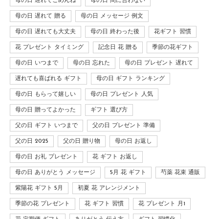
母の日 遅れてごめんね
母の日 間に合わない
母の日 遅れて 贈る
母の日 メッセージ 例文
母の日 遅れても大丈夫
母の日 終わった後
花ギフト 習慣
花 プレゼント タイミング
記念日 花 贈る
季節の花ギフト
母の日 いつまで
母の日 忘れた
母の日 プレゼント 遅れて
遅れても喜ばれる ギフト
母の日 ギフト ランキング
母の日 もらって嬉しい
母の日 プレゼント 人気
母の日 贈ってよかった
ギフト 選び方
父の日 ギフト いつまで
父の日 プレゼント 準備
父の日 2025
父の日 贈り物
母の日 お返し
母の日 お礼 プレゼント
花 ギフト お返し
母の日 ありがとう メッセージ
5月 花 ギフト
芍薬 花束 通販
紫陽花 ギフト 5月
初夏 花 アレンジメント
季節の花 プレゼント
花 ギフト 習慣
花 プレゼント 月1