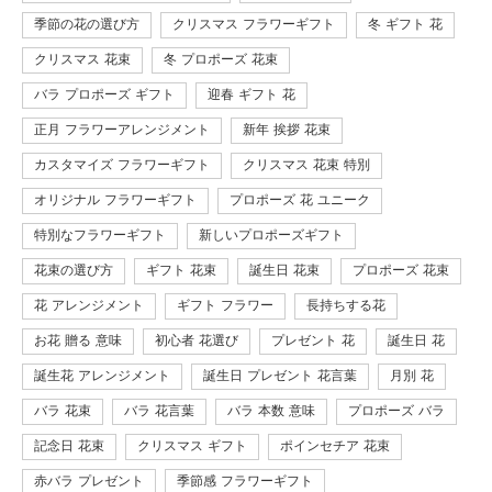
季節の花の選び方
クリスマス フラワーギフト
冬 ギフト 花
クリスマス 花束
冬 プロポーズ 花束
バラ プロポーズ ギフト
迎春 ギフト 花
正月 フラワーアレンジメント
新年 挨拶 花束
カスタマイズ フラワーギフト
クリスマス 花束 特別
オリジナル フラワーギフト
プロポーズ 花 ユニーク
特別なフラワーギフト
新しいプロポーズギフト
花束の選び方
ギフト 花束
誕生日 花束
プロポーズ 花束
花 アレンジメント
ギフト フラワー
長持ちする花
お花 贈る 意味
初心者 花選び
プレゼント 花
誕生日 花
誕生花 アレンジメント
誕生日 プレゼント 花言葉
月別 花
バラ 花束
バラ 花言葉
バラ 本数 意味
プロポーズ バラ
記念日 花束
クリスマス ギフト
ポインセチア 花束
赤バラ プレゼント
季節感 フラワーギフト