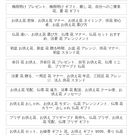
梅雨明け プレゼント、梅雨明け ギフト、癒し 花、自分へのご褒美
花、夏 花 ギフト
お供え花 意味、お供え花 マナー、お供え花 タイミング、供花 初心
者、お盆 お供え花 選び方
仏花 違い、お供え花 選び方、仏壇 花 マナー、仏花 セット おすす
め、法要 花 アレンジメント
初盆 お供え花、新盆 花 贈る時期、お盆 花 アレンジ、供花 マナー、
初盆 スタンド花
命日 花 お供え、月命日 花 プレゼント、自宅 お供え花、仏壇 ミニ
花、プリザーブド 仏花
法要 花 贈る、一周忌 花 マナー、お供え花 年忌、三回忌 花 アレン
ジ、法人 供花 スタンド
お供え花 宅配、仏壇 花 遠方、法事 花 配送、お供え花 クール便、お
供え花 メッセージ
お供え花 おしゃれ、お供え花 モダン、仏花 アレンジメント、仏壇 花
カラー、おしゃれ 仏花 ギフト
プリザ お供え花、お供え プリザーブド 長持ち、仏花 プリザ、お供え
花 宅配、仏壇 プリザ ギフト
お供え花 セット、お線香 ギフト 花、お供え ギフト 2025、香り 仏花