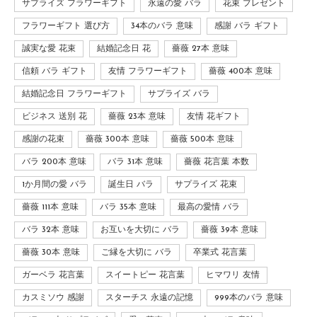
サプライズ フラワーギフト
永遠の愛 バラ
花束 プレゼント
フラワーギフト 選び方
34本のバラ 意味
感謝 バラ ギフト
誠実な愛 花束
結婚記念日 花
薔薇 27本 意味
信頼 バラ ギフト
友情 フラワーギフト
薔薇 400本 意味
結婚記念日 フラワーギフト
サプライズ バラ
ビジネス 送別 花
薔薇 23本 意味
友情 花ギフト
感謝の花束
薔薇 300本 意味
薔薇 500本 意味
バラ 200本 意味
バラ 31本 意味
薔薇 花言葉 本数
1か月間の愛 バラ
誕生日 バラ
サプライズ 花束
薔薇 111本 意味
バラ 35本 意味
最高の愛情 バラ
バラ 32本 意味
お互いを大切に バラ
薔薇 39本 意味
薔薇 30本 意味
ご縁を大切に バラ
卒業式 花言葉
ガーベラ 花言葉
スイートピー 花言葉
ヒマワリ 友情
カスミソウ 感謝
スターチス 永遠の記憶
999本のバラ 意味