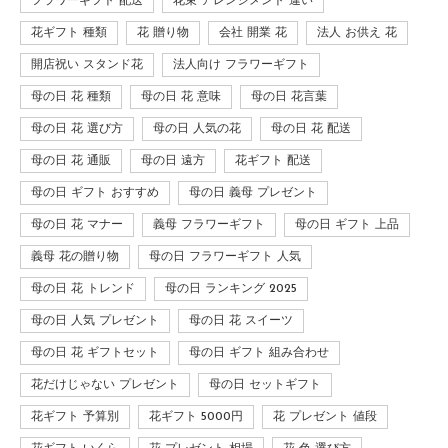
フラワーギフト 配送
花束 アレンジメント 違い
花ギフト 種類
花 贈り物
会社 開業 花
法人 お供え 花
開店祝い スタンド花
法人向け フラワーギフト
母の日 花 種類
母の日 花 意味
母の日 花言葉
母の日 花 選び方
母の日 人気の花
母の日 花 配送
母の日 花 通販
母の日 遠方
花ギフト 配送
母の日 ギフト おすすめ
母の日 義母 プレゼント
母の日 花 マナー
義母 フラワーギフト
母の日 ギフト 上品
義母 花の贈り物
母の日 フラワーギフト 人気
母の日 花 トレンド
母の日 ランキング 2025
母の日 人気 プレゼント
母の日 花 スイーツ
母の日 花 ギフトセット
母の日 ギフト 組み合わせ
花だけじゃない プレゼント
母の日 セットギフト
花ギフト 予算別
花ギフト 5000円
花 プレゼント 値段