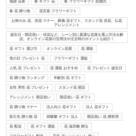
感謝 花束
春 ギフト 花
春 フラワーギフト 結婚式
春 花 贈り物
花言葉 フラワーギフト
お悔やみ 花、供花 マナー、葬儀 花ギフト、スタンド花 供花、仏花
アレンジメント
誕生日・開店祝い・供花など、シーン別に最適な花屋を選ぶ方法を解
説。オンライン花屋の活用法や注文時のポイントも紹介！
花 ギフト 選び方
オンライン花屋
花 通販
母の日 プレゼント 花
フラワーギフト 通販
人気 花 プレゼント
花 通販 おすすめ
花 プレゼント 誕生日
花 贈り物 ランキング
年齢別 花 ギフト
女性 男性 花 プレゼント
スタンド花 開店
アレンジメント 開店祝い
開店祝い 花 ギフト
花 贈り物 マナー
法人向け 花ギフト
法人 花ギフト
取引先 贈り物 花
胡蝶蘭 ギフト 法人
開店祝い 花 贈答用
花 配送
花 ギフト 通販
花 遠距離 贈る