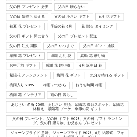
父の日 プレゼント 必要
父の日 贈らない
父の日 気持ち 伝える
父の日 小さい ギフト
6月 花ギフト
初夏 花 プレゼント
季節の花 6月
花 贈る タイミング
父の日 ギフト 間に合う
父の日 プレゼント 配送
父の日 注文 期限
父の日 いつまで
父の日 ギフト 通販
感謝 花 プレゼント
退職 お礼 花
異動 花 贈り物
お中元前 ギフト
感謝 花 贈り物
6月 誕生日 花
紫陽花 アレンジメント
梅雨 花 ギフト
気分が晴れる ギフト
梅雨入り 2025
梅雨 いつから
おうち時間 梅雨
梅雨 花 インテリア
雨の日 暮らし
あじさい 名所 2025、あじさい 見頃、紫陽花 撮影スポット、紫陽花
鉢植え、紫陽花 ブーケ、季節の花 ギフト
父の日 プレゼント、父の日 ギフト 2025、父の日 ギフト ランキン
グ、父の日 贈り物、お父さん プレゼント
ジューンブライド 意味、ジューンブライド 2025、6月 結婚式、フォ