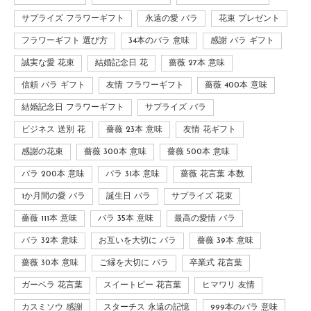
サプライズ フラワーギフト
永遠の愛 バラ
花束 プレゼント
フラワーギフト 選び方
34本のバラ 意味
感謝 バラ ギフト
誠実な愛 花束
結婚記念日 花
薔薇 27本 意味
信頼 バラ ギフト
友情 フラワーギフト
薔薇 400本 意味
結婚記念日 フラワーギフト
サプライズ バラ
ビジネス 送別 花
薔薇 23本 意味
友情 花ギフト
感謝の花束
薔薇 300本 意味
薔薇 500本 意味
バラ 200本 意味
バラ 31本 意味
薔薇 花言葉 本数
1か月間の愛 バラ
誕生日 バラ
サプライズ 花束
薔薇 111本 意味
バラ 35本 意味
最高の愛情 バラ
バラ 32本 意味
お互いを大切に バラ
薔薇 39本 意味
薔薇 30本 意味
ご縁を大切に バラ
卒業式 花言葉
ガーベラ 花言葉
スイートピー 花言葉
ヒマワリ 友情
カスミソウ 感謝
スターチス 永遠の記憶
999本のバラ 意味