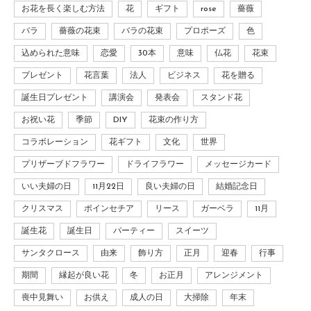
お花を長く楽しむ方法
花
ギフト
rose
薔薇
バラ
薔薇の花束
バラの花束
プロポーズ
色
込められた意味
恋愛
30本
意味
仏花
花束
プレゼント
花言葉
法人
ビジネス
花を贈る
誕生日プレゼント
講演会
発表会
スタンド花
お祝い花
季節
DIY
花束の作り方
コラボレーション
花ギフト
文化
世界
プリザーブドフラワー
ドライフラワー
メッセージカード
いい夫婦の日
11月22日
良い夫婦の日
結婚記念日
クリスマス
ポインセチア
リース
ガーベラ
11月
誕生花
誕生日
パーティー
スイーツ
サンタクロース
由来
飾り方
正月
迎春
行事
期間
縁起が良い花
冬
お正月
アレンジメント
喪中見舞い
お供え
成人の日
大掃除
年末