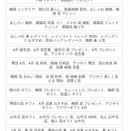
ト婚 トレンド、結婚祝い プレゼント
梅雨 インテリア、雨の日 暮らし、観葉植物 室内、おしゃれ 植物、梅
雨 花 アレンジ
あじさい 撮影、紫陽花 写真 コツ、スマホ 花 撮影、紫陽花 フォトテ
クニック、紫陽花 撮り方
おしゃれ 傘 レディース、レインコート トレンド 2025、レイングッ
ズ おすすめ、防水バッグ レディース、梅雨 傘 人気
6月 誕生花、6月 花言葉、誕生日 花 プレゼント、6月 プレゼント
花、アジサイ バラ 花言葉
季語 6月、6月 花 和名、植物 日本語、アジサイ 季語、花の名前 和
語、初夏 植物 言葉
梅雨 花 きれい 理由、花 雨 科学、雨 植物 効果、アジサイ 美しく見
える 理由、湿度と花
雨の日 ギフト、梅雨 プレゼント、ちょっとした プレゼント、梅雨 花
ギフト、気遣い ギフト
季節の花 ギフト、6月 花束 おすすめ、梅雨 花 プレゼント、アジサイ
ギフト、フラワーギフト 6月
お中元 花ギフト、お中元 プレゼント 花、お中元 2025、法人 お中元
花、個人 花ギフト お中元
7月 花、夏 花 花言葉、季節の花 夏、7月 花束 おすすめ、夏 ギフト