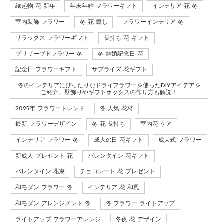
縁起物 花 新年
年末年始 フラワーギフト
インテリア 花 冬
室内装飾 フラワー
冬 花 癒し
フラワーインテリア 冬
リラックス フラワーギフト
長持ち 花 ギフト
プリザーブドフラワー 冬
冬 結婚記念日 花
記念日 フラワーギフト
サプライズ 花ギフト
冬のインテリアにぴったりなドライフラワーを使ったDIYアイデアを
ご紹介。壁飾りやギフトボックスの作り方も解説！
2025年 フラワートレンド
冬 人気 花材
最新 フラワーデザイン
冬 花 長持ち
室内花 ケア
インテリア フラワー 冬
成人の日 花ギフト
成人式 フラワー
新成人 プレゼント 花
バレンタイン 花ギフト
バレンタイン 花束
チョコレート 花 プレゼント
和モダン フラワー 冬
インテリア 花 和風
和モダン アレンジメント 冬
冬 フラワー ライトアップ
ライトアップ フラワーアレンジ
冬夜 花 デザイン