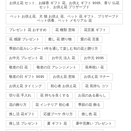
お供え花 セット、お線香 ギフト 花、お供え ギフト 2025、香り 仏花
セット、お供え花 プリザーブド
ペット お供え花、犬 猫 お供え 花、ペット 花 ギフト、プリザーブド
ペット供養、ペット メモリアル 花
プレゼント 花 おすすめ
花 種類 意味
花言葉 ギフト
花 感謝 プレゼント
癒し 花 贈り物
愛の花 言葉
季節の花カレンダー｜1年を通して楽しむ旬の花と贈り方
お中元 プレゼント 花
お中元 法人 花
お中元 2025
敬老の日 花
敬老の日 アレンジメント
長寿祝い 花
敬老の日 ギフト 2025
お供え花 意味
お供え花 マナー
お供え花 タイミング
初心者 お供え花
花 長持ち コツ
切り花 手入れ
花 持ちを良くする
お花のある暮らし
花の飾り方
花 インテリア 初心者
季節の花 飾る
推し活 花ギフト
応援ブーケ 作り方
推し色 花
推し活 プレゼント
夏 ギフト 花
暑中見舞い プレゼント