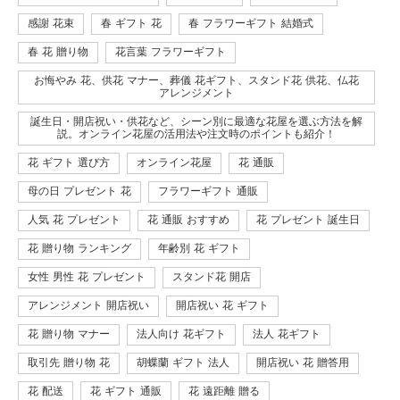
感謝 花束
春 ギフト 花
春 フラワーギフト 結婚式
春 花 贈り物
花言葉 フラワーギフト
お悔やみ 花、供花 マナー、葬儀 花ギフト、スタンド花 供花、仏花
アレンジメント
誕生日・開店祝い・供花など、シーン別に最適な花屋を選ぶ方法を解
説。オンライン花屋の活用法や注文時のポイントも紹介！
花 ギフト 選び方
オンライン花屋
花 通販
母の日 プレゼント 花
フラワーギフト 通販
人気 花 プレゼント
花 通販 おすすめ
花 プレゼント 誕生日
花 贈り物 ランキング
年齢別 花 ギフト
女性 男性 花 プレゼント
スタンド花 開店
アレンジメント 開店祝い
開店祝い 花 ギフト
花 贈り物 マナー
法人向け 花ギフト
法人 花ギフト
取引先 贈り物 花
胡蝶蘭 ギフト 法人
開店祝い 花 贈答用
花 配送
花 ギフト 通販
花 遠距離 贈る