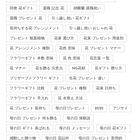
同僚 花ギフト
退職 記念 花
胡蝶蘭 退職祝い
退職 プレゼント 花
引っ越し祝い 花ギフト
長持ちする花 アレンジメント
引っ越し祝い おしゃれ 花
プレゼント 観葉植物
花束 選び方
花束 プレゼント 用途別
花 アレンジメント 種類
花色 意味
花 プレゼント マナー
フラワーギフト 本数 意味
花 色 意味
花言葉 一覧
花 マナー
花を贈る 注意点
NG花材
花ギフト 贈り方
プリザーブドフラワー ギフト
生花 プレゼント 違い
フラワーギフト 比較
花 プレゼント 種類
花束 日持ち
フラワーギフト 手入れ
花 水替え 方法
花 プレゼント 長持ち
母の日プレゼント
2025
アジサイ
母の日 プレゼント 何を贈る
母の日 体験談
母の日 ギフト 喜ばれる
母の日 メッセージ
母の日 花ギフト
感動した贈り物
母の日 花以外
母の日 プレゼント 実用的