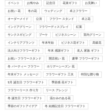
イベント
お悔やみ
記念日
花束ギフト
お見舞い
お祝い 花
冬の花
ウェディング
卓上フラワー
オーダーメイド
公演
フラワー スタンド
卓上花
インドアグリーン
フラワーディスプレイ
紅葉
サンクスギビング
ブーケ
ビジネスシーン
室内グリーン
インテリアプランツ
年末年始
ビジネス花ギフト
高級花
法人向けフラワーギフト
年末 感謝ギフト
友人 家族 ギフト
お祝い フラワースタンド
開店祝い 花
豪華 フラワーギフト
冬 パーティー フラワー
ホリデーシーズン 花
年末ギフト メッセージ
フラワーギフト 工夫
特別な贈り物
2月 誕生日 フラワーギフト
季節感 花ギフト
フラワーリース 作り方
リース アレンジ
冬 誕生日 フラワーギフト
温かみのある花
季節のギフトアイデア
冬 結婚記念日 フラワーギフト