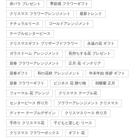
赤バラ プレゼント
季節感 フラワーギフト
クリスマス フラワーアレンジメント
最新トレンド
ナチュラルリース
ゴールドアレンジメント
テーブルセンターピース
クリスマスギフト プリザーブドフラワー
永遠の花 ギフト
ガラスドーム アレンジメント
長持ちする花 プレゼント
迎春 フラワーアレンジメント
正月 花 インテリア
迎春ギフト
和の花材 アレンジメント
年末年始 挨拶 ギフト
迎春 フラワーギフト
ビジネス 花 贈り物
胡蝶蘭 正月
フォーマル 花 アレンジ
クリスマス テーブル花
センターピース 作り方
フラワーアレンジメント クリスマス
ディナー テーブルデザイン
クリスマスリース 作り方
手作り クリスマス花
子どもと楽しむ リース
クリスマス フラワーボックス
ギフト 花