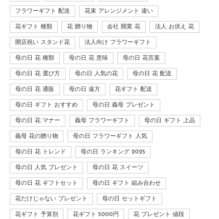
フラワーギフト 配送
花束 アレンジメント 違い
花ギフト 種類
花 贈り物
会社 開業 花
法人 お供え 花
開店祝い スタンド花
法人向け フラワーギフト
母の日 花 種類
母の日 花 意味
母の日 花言葉
母の日 花 選び方
母の日 人気の花
母の日 花 配送
母の日 花 通販
母の日 遠方
花ギフト 配送
母の日 ギフト おすすめ
母の日 義母 プレゼント
母の日 花 マナー
義母 フラワーギフト
母の日 ギフト 上品
義母 花の贈り物
母の日 フラワーギフト 人気
母の日 花 トレンド
母の日 ランキング 2025
母の日 人気 プレゼント
母の日 花 スイーツ
母の日 花 ギフトセット
母の日 ギフト 組み合わせ
花だけじゃない プレゼント
母の日 セットギフト
花ギフト 予算別
花ギフト 5000円
花 プレゼント 値段