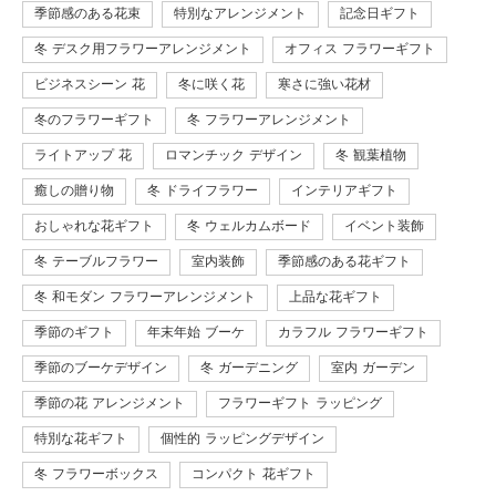
季節感のある花束
特別なアレンジメント
記念日ギフト
冬 デスク用フラワーアレンジメント
オフィス フラワーギフト
ビジネスシーン 花
冬に咲く花
寒さに強い花材
冬のフラワーギフト
冬 フラワーアレンジメント
ライトアップ 花
ロマンチック デザイン
冬 観葉植物
癒しの贈り物
冬 ドライフラワー
インテリアギフト
おしゃれな花ギフト
冬 ウェルカムボード
イベント装飾
冬 テーブルフラワー
室内装飾
季節感のある花ギフト
冬 和モダン フラワーアレンジメント
上品な花ギフト
季節のギフト
年末年始 ブーケ
カラフル フラワーギフト
季節のブーケデザイン
冬 ガーデニング
室内 ガーデン
季節の花 アレンジメント
フラワーギフト ラッピング
特別な花ギフト
個性的 ラッピングデザイン
冬 フラワーボックス
コンパクト 花ギフト