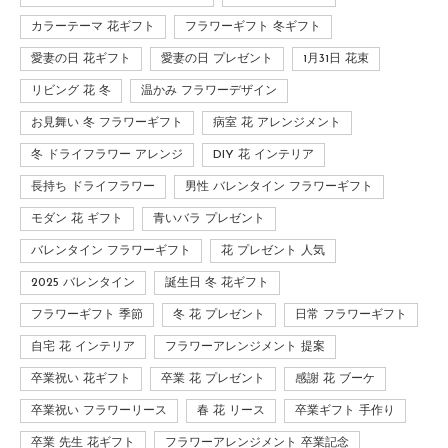
カラーテーマ 花ギフト
フラワーギフト 冬ギフト
愛妻の日 花ギフト
愛妻の日 プレゼント
1月31日 花束
リビング 花 冬
温かみ フラワーデザイン
お見舞い 冬 フラワーギフト
病室 花 アレンジメント
冬 ドライフラワー アレンジ
DIY 花 インテリア
長持ち ドライフラワー
男性 バレンタイン フラワーギフト
モダン 花 ギフト
青いバラ プレゼント
バレンタイン フラワーギフト
花 プレゼント 人気
2025 バレンタイン
誕生日 冬 花ギフト
フラワーギフト 季節
冬 花 プレゼント
日常 フラワーギフト
自宅 花 インテリア
フラワーアレンジメント 提案
卒業祝い 花ギフト
卒業 花 プレゼント
感謝 花 ブーケ
卒業祝い フラワーリース
春 花 リース
卒業ギフト 手作り
卒業 先生 花ギフト
フラワーアレンジメント 卒業記念