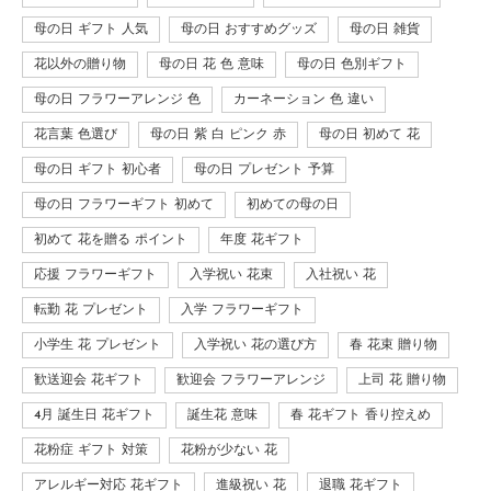
母の日 ギフト 人気
母の日 おすすめグッズ
母の日 雑貨
花以外の贈り物
母の日 花 色 意味
母の日 色別ギフト
母の日 フラワーアレンジ 色
カーネーション 色 違い
花言葉 色選び
母の日 紫 白 ピンク 赤
母の日 初めて 花
母の日 ギフト 初心者
母の日 プレゼント 予算
母の日 フラワーギフト 初めて
初めての母の日
初めて 花を贈る ポイント
年度 花ギフト
応援 フラワーギフト
入学祝い 花束
入社祝い 花
転勤 花 プレゼント
入学 フラワーギフト
小学生 花 プレゼント
入学祝い 花の選び方
春 花束 贈り物
歓送迎会 花ギフト
歓迎会 フラワーアレンジ
上司 花 贈り物
4月 誕生日 花ギフト
誕生花 意味
春 花ギフト 香り控えめ
花粉症 ギフト 対策
花粉が少ない 花
アレルギー対応 花ギフト
進級祝い 花
退職 花ギフト