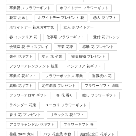
卒業祝い フラワーギフト
ホワイトデー フラワーギフト
花束 お返し
ホワイトデー プレゼント 花
恋人 花ギフト
ホワイトデー 花束おすすめ
友人 ホワイトデー
春 インテリア 花
仕事場 フラワーギフト
受付 花アレンジ
会議室 花 ディスプレイ
卒業 花束
感動 花 プレゼント
先生 花ギフト
友人 花 卒業
観葉植物 プレゼント
フラワーアレンジメント 新居
インテリア 花ギフト
卒業式 花ギフト
フラワーボックス 卒業
退職祝い 花
異動 花ギフト
定年退職 プレゼント
フラワーギフト 退職
フラワーアロマ ギフト
春 花 香り
癒し フラワーギフト
ラベンダー 花束
ユーカリ フラワーギフト
香り 花 プレゼント
リラックス 花ギフト
アロマキャンドル 花ギフト
フラワーギフト 春
薔薇 29本 意味
バラ 花言葉 本数
結婚記念日 花ギフト