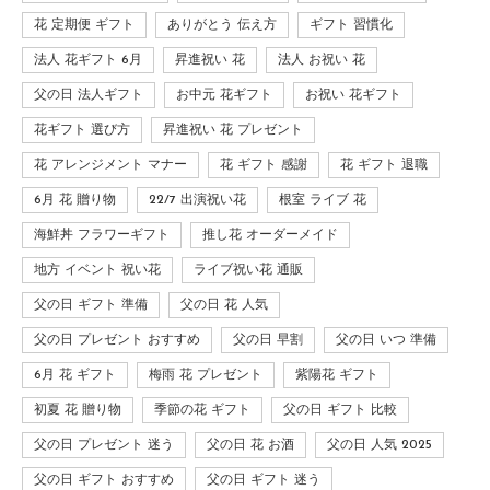
花 定期便 ギフト
ありがとう 伝え方
ギフト 習慣化
法人 花ギフト 6月
昇進祝い 花
法人 お祝い 花
父の日 法人ギフト
お中元 花ギフト
お祝い 花ギフト
花ギフト 選び方
昇進祝い 花 プレゼント
花 アレンジメント マナー
花 ギフト 感謝
花 ギフト 退職
6月 花 贈り物
22/7 出演祝い花
根室 ライブ 花
海鮮丼 フラワーギフト
推し花 オーダーメイド
地方 イベント 祝い花
ライブ祝い花 通販
父の日 ギフト 準備
父の日 花 人気
父の日 プレゼント おすすめ
父の日 早割
父の日 いつ 準備
6月 花 ギフト
梅雨 花 プレゼント
紫陽花 ギフト
初夏 花 贈り物
季節の花 ギフト
父の日 ギフト 比較
父の日 プレゼント 迷う
父の日 花 お酒
父の日 人気 2025
父の日 ギフト おすすめ
父の日 ギフト 迷う