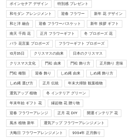
ポインセチア デザイン
特別感 プレゼント
和モダン アレンジメント
迎春 フラワー
新年 花 デザイン
和と洋 融合
迎春 フラワーバスケット
新年 挨拶 ギフト
南天 千両 花
正月 フラワーギフト
冬 プロポーズ 花
バラ 花言葉 プロポーズ
フラワーギフト プロポーズ
12月25日
クリスマスの由来
日本のクリスマス
クリスマス文化
門松 由来
門松 飾り方
正月飾り 意味
門松 種類
迎春 飾り
しめ縄 由来
しめ縄 飾り方
しめ縄 選び方
正月 伝統
年末大掃除 観葉植物
運気アップ 植物
冬 インテリア グリーン
年末年始 ギフト 花
縁起物 花 贈り物
迎春 フラワーアレンジ
正月 花 DIY
開運インテリア 花
風水 植物 新年
運気アップ フラワーアレンジメント
大晦日 フラワーアレンジメント
2024年 正月飾り