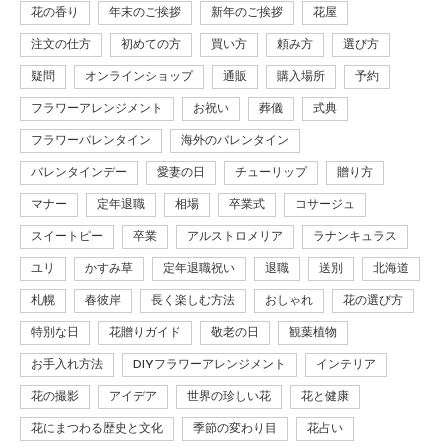
花の香り
年末のご挨拶
新年のご挨拶
花屋
注文の仕方
初めての方
買い方
頼み方
選び方
疑問
オンラインショップ
通販
購入場所
予約
フラワーアレンジメント
お祝い
葬儀
式典
フラワーバレンタイン
海外のバレンタイン
バレンタインデー
愛妻の日
チューリップ
贈り方
マナー
定年退職
相場
卒業式
コサージュ
スイートピー
卒業
アルストロメリア
ラナンキュラス
ユリ
かすみ草
定年退職祝い
退職
送別
北海道
札幌
春彼岸
長く楽しむ方法
おしゃれ
花の選び方
特別な日
花贈りガイド
敬老の日
観葉植物
お手入れ方法
DIYフラワーアレンジメント
インテリア
花の撮影
アイデア
世界の珍しい花
花と健康
花にまつわる歴史と文化
季節の変わり目
花占い