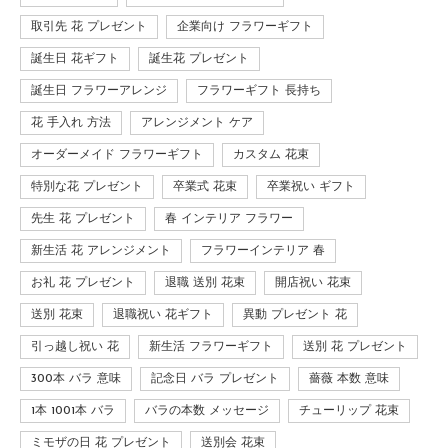
取引先 花 プレゼント
企業向け フラワーギフト
誕生日 花ギフト
誕生花 プレゼント
誕生日 フラワーアレンジ
フラワーギフト 長持ち
花 手入れ 方法
アレンジメント ケア
オーダーメイド フラワーギフト
カスタム 花束
特別な花 プレゼント
卒業式 花束
卒業祝い ギフト
先生 花 プレゼント
春 インテリア フラワー
新生活 花 アレンジメント
フラワーインテリア 春
お礼 花 プレゼント
退職 送別 花束
開店祝い 花束
送別 花束
退職祝い 花ギフト
異動 プレゼント 花
引っ越し祝い 花
新生活 フラワーギフト
送別 花 プレゼント
300本 バラ 意味
記念日 バラ プレゼント
薔薇 本数 意味
1本 1001本 バラ
バラの本数 メッセージ
チューリップ 花束
ミモザの日 花 プレゼント
送別会 花束