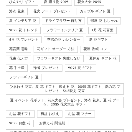
ひんやり ギフト
夏 贈り物 2025
花火大会 2025
浴衣 花束
花火 デート プレゼント
カップル ギフト 夏
夏 インテリア 花
ドライフラワー 飾り方
部屋 花 おしゃれ
2025 花 トレンド
フラワーインテリア 夏
7月 花 花言葉
8月 花 プレゼント
季節の花 カレンダー
夏 花ギフト
花言葉 意味
花ギフト オーダー 方法
花屋 依頼 コツ
花束 伝え方
フラワーギフト 失敗しない
夏休み ギフト 花
花 手土産
帰省 プレゼント
2025 夏 ギフト
フラワーギフト 夏
ひまわり 花束、夏 花 ギフト、映える 花、2025 花ギフト、夏の花 プ
レゼント、SNS映え 花束
夏 イベント 花ギフト、花火大会 プレゼント、浴衣 花束、夏 花 ブー
ケ、2025 花火大会 ギフト
お盆 花ギフト
初盆 お供え
お盆 花 マナー
2025 お盆 花
お供え花 関係別