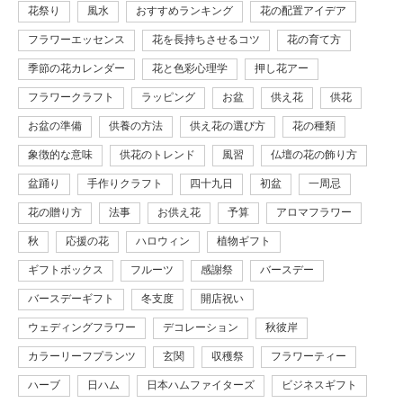
花祭り
風水
おすすめランキング
花の配置アイデア
フラワーエッセンス
花を長持ちさせるコツ
花の育て方
季節の花カレンダー
花と色彩心理学
押し花アー
フラワークラフト
ラッピング
お盆
供え花
供花
お盆の準備
供養の方法
供え花の選び方
花の種類
象徴的な意味
供花のトレンド
風習
仏壇の花の飾り方
盆踊り
手作りクラフト
四十九日
初盆
一周忌
花の贈り方
法事
お供え花
予算
アロマフラワー
秋
応援の花
ハロウィン
植物ギフト
ギフトボックス
フルーツ
感謝祭
バースデー
バースデーギフト
冬支度
開店祝い
ウェディングフラワー
デコレーション
秋彼岸
カラーリーフプランツ
玄関
収穫祭
フラワーティー
ハーブ
日ハム
日本ハムファイターズ
ビジネスギフト