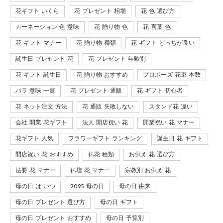
花ギフト いくら
花 プレゼント 相場
花 色 選び方
カーネーション 色 意味
花 贈り物 色
花 言葉 色
花 ギフト マナー
花 贈り物 種類
花 ギフト どっちが良い
誕生日 プレゼント 花
花 プレゼント 年齢別
花 ギフト 誕生日
花 贈り物 おすすめ
プロポーズ 花束 本数
バラ 意味 一覧
花 プレゼント 通販
花 ギフト 初心者
花 ネット注文 方法
花 通販 失敗しない
スタンド花 違い
会社 開業 花ギフト
法人 開店祝い 花
開業祝い 花 マナー
花ギフト 人気
フラワーギフト ランキング
誕生日 花 ギフト
開店祝い 花 おすすめ
仏花 種類
お供え 花 選び方
法要 花 マナー
仏壇 花 マナー
宗教別 お供え 花
母の日 は いつ
2025 母の日
母の日 由来
母の日 プレゼント 選び方
母の日 ギフト
母の日 プレゼント おすすめ
母の日 予算別