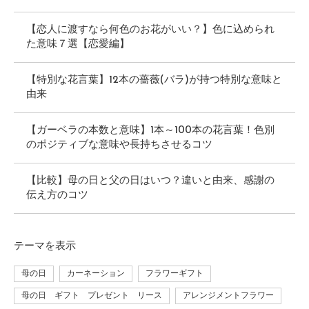
【恋人に渡すなら何色のお花がいい？】色に込められ
た意味７選【恋愛編】
【特別な花言葉】12本の薔薇(バラ)が持つ特別な意味と
由来
【ガーベラの本数と意味】1本～100本の花言葉！色別
のポジティブな意味や長持ちさせるコツ
【比較】母の日と父の日はいつ？違いと由来、感謝の
伝え方のコツ
テーマ
を表示
母の日
カーネーション
フラワーギフト
母の日 ギフト プレゼント リース
アレンジメントフラワー