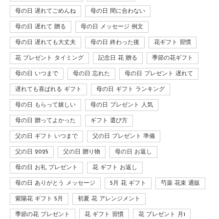
母の日 遅れてごめんね
母の日 間に合わない
母の日 遅れて 贈る
母の日 メッセージ 例文
母の日 遅れても大丈夫
母の日 終わった後
花ギフト 習慣
花 プレゼント タイミング
記念日 花 贈る
季節の花ギフト
母の日 いつまで
母の日 忘れた
母の日 プレゼント 遅れて
遅れても喜ばれる ギフト
母の日 ギフト ランキング
母の日 もらって嬉しい
母の日 プレゼント 人気
母の日 贈ってよかった
ギフト 選び方
父の日 ギフト いつまで
父の日 プレゼント 準備
父の日 2025
父の日 贈り物
母の日 お返し
母の日 お礼 プレゼント
花 ギフト お返し
母の日 ありがとう メッセージ
5月 花 ギフト
芍薬 花束 通販
紫陽花 ギフト 5月
初夏 花 アレンジメント
季節の花 プレゼント
花 ギフト 習慣
花 プレゼント 月1