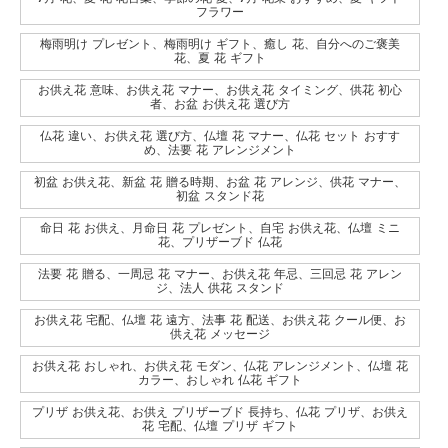
フラワー
梅雨明け プレゼント、梅雨明け ギフト、癒し 花、自分へのご褒美
花、夏 花 ギフト
お供え花 意味、お供え花 マナー、お供え花 タイミング、供花 初心
者、お盆 お供え花 選び方
仏花 違い、お供え花 選び方、仏壇 花 マナー、仏花 セット おすす
め、法要 花 アレンジメント
初盆 お供え花、新盆 花 贈る時期、お盆 花 アレンジ、供花 マナー、
初盆 スタンド花
命日 花 お供え、月命日 花 プレゼント、自宅 お供え花、仏壇 ミニ
花、プリザーブド 仏花
法要 花 贈る、一周忌 花 マナー、お供え花 年忌、三回忌 花 アレン
ジ、法人 供花 スタンド
お供え花 宅配、仏壇 花 遠方、法事 花 配送、お供え花 クール便、お
供え花 メッセージ
お供え花 おしゃれ、お供え花 モダン、仏花 アレンジメント、仏壇 花
カラー、おしゃれ 仏花 ギフト
プリザ お供え花、お供え プリザーブド 長持ち、仏花 プリザ、お供え
花 宅配、仏壇 プリザ ギフト