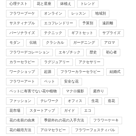
心理テスト
花と星座
鉢植え
トレンド
フラワーブーケ
オンライン
レッスン
地域別
サスティナブル
エコフレンドリー
予算別
遠距離
パーソナライズ
テクニック
ギフトセット
サプライズ
モダン
伝統
クラシカル
ガーデニング
アロマ
フラワーデコレーション
エキゾチック
歴史
初心者
カラーセラピー
ラグジュアリー
アクセサリー
ワークショップ
起源
フラワーカラーセラピー
結婚式
フラワーアート
ペット
安全な花
ペットに有害でない花や植物
マクロ撮影
庭作り
ファッション
テレワーク
オフィス
生花
造花
花市場
スタートアップ
ガイド
エコ
花の名前の由来
季節外れの花の入手方法
フラワーケーキ
花の栽培方法
アロマセラピー
フラワーフェスティバル