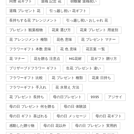
同僚 花ギフト
退職 記念 花
胡蝶蘭 退職祝い
退職 プレゼント 花
引っ越し祝い 花ギフト
長持ちする花 アレンジメント
引っ越し祝い おしゃれ 花
プレゼント 観葉植物
花束 選び方
花束 プレゼント 用途別
花 アレンジメント 種類
花色 意味
花 プレゼント マナー
フラワーギフト 本数 意味
花 色 意味
花言葉 一覧
花 マナー
花を贈る 注意点
NG花材
花ギフト 贈り方
プリザーブドフラワー ギフト
生花 プレゼント 違い
フラワーギフト 比較
花 プレゼント 種類
花束 日持ち
フラワーギフト 手入れ
花 水替え 方法
花 プレゼント 長持ち
母の日プレゼント
2025
アジサイ
母の日 プレゼント 何を贈る
母の日 体験談
母の日 ギフト 喜ばれる
母の日 メッセージ
母の日 花ギフト
感動した贈り物
母の日 花以外
母の日 プレゼント 実用的