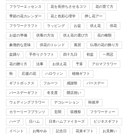
フラワーエッセンス
花を長持ちさせるコツ
花の育て方
季節の花カレンダー
花と色彩心理学
押し花アー
フラワークラフト
ラッピング
お盆
供え花
供花
お盆の準備
供養の方法
供え花の選び方
花の種類
象徴的な意味
供花のトレンド
風習
仏壇の花の飾り方
盆踊り
手作りクラフト
四十九日
初盆
一周忌
花の贈り方
法事
お供え花
予算
アロマフラワー
秋
応援の花
ハロウィン
植物ギフト
ギフトボックス
フルーツ
感謝祭
バースデー
バースデーギフト
冬支度
開店祝い
ウェディングフラワー
デコレーション
秋彼岸
カラーリーフプランツ
玄関
収穫祭
フラワーティー
ハーブ
日ハム
日本ハムファイターズ
ビジネスギフト
イベント
お悔やみ
記念日
花束ギフト
お見舞い