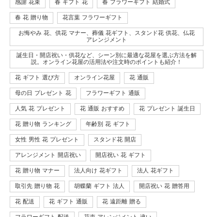
感謝 花束
春 ギフト 花
春 フラワーギフト 結婚式
春 花 贈り物
花言葉 フラワーギフト
お悔やみ 花、供花 マナー、葬儀 花ギフト、スタンド花 供花、仏花
アレンジメント
誕生日・開店祝い・供花など、シーン別に最適な花屋を選ぶ方法を解
説。オンライン花屋の活用法や注文時のポイントも紹介！
花 ギフト 選び方
オンライン花屋
花 通販
母の日 プレゼント 花
フラワーギフト 通販
人気 花 プレゼント
花 通販 おすすめ
花 プレゼント 誕生日
花 贈り物 ランキング
年齢別 花 ギフト
女性 男性 花 プレゼント
スタンド花 開店
アレンジメント 開店祝い
開店祝い 花 ギフト
花 贈り物 マナー
法人向け 花ギフト
法人 花ギフト
取引先 贈り物 花
胡蝶蘭 ギフト 法人
開店祝い 花 贈答用
花 配送
花 ギフト 通販
花 遠距離 贈る