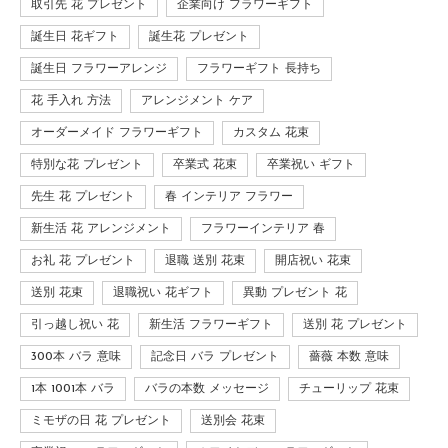
取引先 花 プレゼント
企業向け フラワーギフト
誕生日 花ギフト
誕生花 プレゼント
誕生日 フラワーアレンジ
フラワーギフト 長持ち
花 手入れ 方法
アレンジメント ケア
オーダーメイド フラワーギフト
カスタム 花束
特別な花 プレゼント
卒業式 花束
卒業祝い ギフト
先生 花 プレゼント
春 インテリア フラワー
新生活 花 アレンジメント
フラワーインテリア 春
お礼 花 プレゼント
退職 送別 花束
開店祝い 花束
送別 花束
退職祝い 花ギフト
異動 プレゼント 花
引っ越し祝い 花
新生活 フラワーギフト
送別 花 プレゼント
300本 バラ 意味
記念日 バラ プレゼント
薔薇 本数 意味
1本 1001本 バラ
バラの本数 メッセージ
チューリップ 花束
ミモザの日 花 プレゼント
送別会 花束