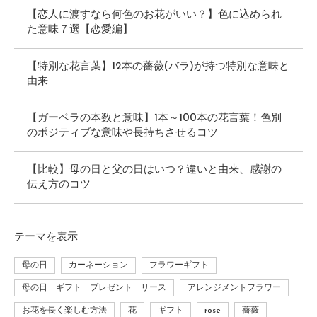
【恋人に渡すなら何色のお花がいい？】色に込められ
た意味７選【恋愛編】
【特別な花言葉】12本の薔薇(バラ)が持つ特別な意味と
由来
【ガーベラの本数と意味】1本～100本の花言葉！色別
のポジティブな意味や長持ちさせるコツ
【比較】母の日と父の日はいつ？違いと由来、感謝の
伝え方のコツ
テーマ
を表示
母の日
カーネーション
フラワーギフト
母の日 ギフト プレゼント リース
アレンジメントフラワー
お花を長く楽しむ方法
花
ギフト
rose
薔薇