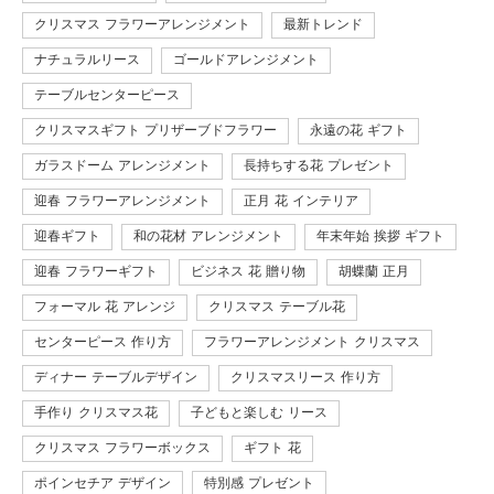
クリスマス フラワーアレンジメント
最新トレンド
ナチュラルリース
ゴールドアレンジメント
テーブルセンターピース
クリスマスギフト プリザーブドフラワー
永遠の花 ギフト
ガラスドーム アレンジメント
長持ちする花 プレゼント
迎春 フラワーアレンジメント
正月 花 インテリア
迎春ギフト
和の花材 アレンジメント
年末年始 挨拶 ギフト
迎春 フラワーギフト
ビジネス 花 贈り物
胡蝶蘭 正月
フォーマル 花 アレンジ
クリスマス テーブル花
センターピース 作り方
フラワーアレンジメント クリスマス
ディナー テーブルデザイン
クリスマスリース 作り方
手作り クリスマス花
子どもと楽しむ リース
クリスマス フラワーボックス
ギフト 花
ポインセチア デザイン
特別感 プレゼント