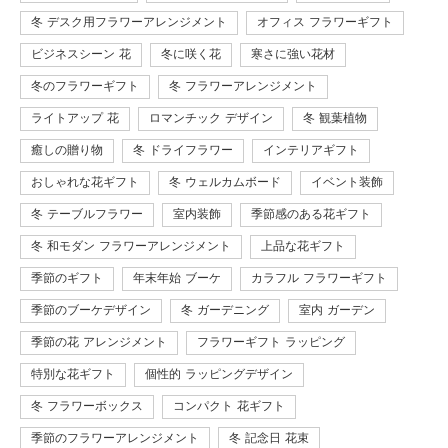
冬 デスク用フラワーアレンジメント
オフィス フラワーギフト
ビジネスシーン 花
冬に咲く花
寒さに強い花材
冬のフラワーギフト
冬 フラワーアレンジメント
ライトアップ 花
ロマンチック デザイン
冬 観葉植物
癒しの贈り物
冬 ドライフラワー
インテリアギフト
おしゃれな花ギフト
冬 ウェルカムボード
イベント装飾
冬 テーブルフラワー
室内装飾
季節感のある花ギフト
冬 和モダン フラワーアレンジメント
上品な花ギフト
季節のギフト
年末年始 ブーケ
カラフル フラワーギフト
季節のブーケデザイン
冬 ガーデニング
室内 ガーデン
季節の花 アレンジメント
フラワーギフト ラッピング
特別な花ギフト
個性的 ラッピングデザイン
冬 フラワーボックス
コンパクト 花ギフト
季節のフラワーアレンジメント
冬 記念日 花束