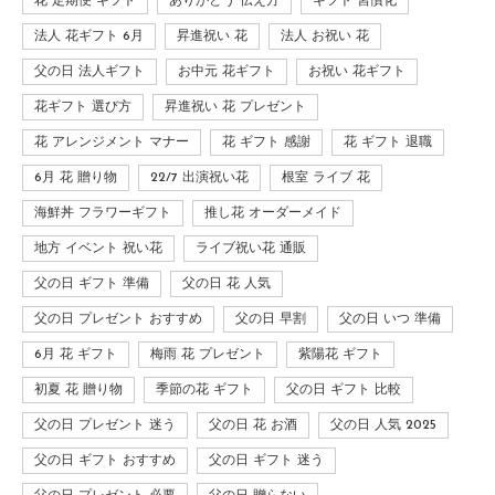
花 定期便 ギフト
ありがとう 伝え方
ギフト 習慣化
法人 花ギフト 6月
昇進祝い 花
法人 お祝い 花
父の日 法人ギフト
お中元 花ギフト
お祝い 花ギフト
花ギフト 選び方
昇進祝い 花 プレゼント
花 アレンジメント マナー
花 ギフト 感謝
花 ギフト 退職
6月 花 贈り物
22/7 出演祝い花
根室 ライブ 花
海鮮丼 フラワーギフト
推し花 オーダーメイド
地方 イベント 祝い花
ライブ祝い花 通販
父の日 ギフト 準備
父の日 花 人気
父の日 プレゼント おすすめ
父の日 早割
父の日 いつ 準備
6月 花 ギフト
梅雨 花 プレゼント
紫陽花 ギフト
初夏 花 贈り物
季節の花 ギフト
父の日 ギフト 比較
父の日 プレゼント 迷う
父の日 花 お酒
父の日 人気 2025
父の日 ギフト おすすめ
父の日 ギフト 迷う