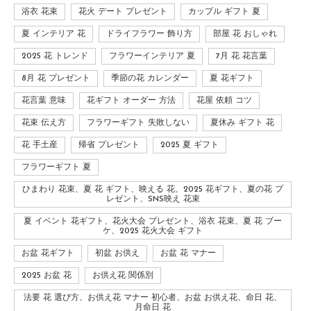
浴衣 花束
花火 デート プレゼント
カップル ギフト 夏
夏 インテリア 花
ドライフラワー 飾り方
部屋 花 おしゃれ
2025 花 トレンド
フラワーインテリア 夏
7月 花 花言葉
8月 花 プレゼント
季節の花 カレンダー
夏 花ギフト
花言葉 意味
花ギフト オーダー 方法
花屋 依頼 コツ
花束 伝え方
フラワーギフト 失敗しない
夏休み ギフト 花
花 手土産
帰省 プレゼント
2025 夏 ギフト
フラワーギフト 夏
ひまわり 花束、夏 花 ギフト、映える 花、2025 花ギフト、夏の花 プ
レゼント、SNS映え 花束
夏 イベント 花ギフト、花火大会 プレゼント、浴衣 花束、夏 花 ブー
ケ、2025 花火大会 ギフト
お盆 花ギフト
初盆 お供え
お盆 花 マナー
2025 お盆 花
お供え花 関係別
法要 花 選び方、お供え花 マナー 初心者、お盆 お供え花、命日 花、
月命日 花