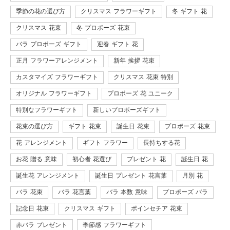
季節の花の選び方
クリスマス フラワーギフト
冬 ギフト 花
クリスマス 花束
冬 プロポーズ 花束
バラ プロポーズ ギフト
迎春 ギフト 花
正月 フラワーアレンジメント
新年 挨拶 花束
カスタマイズ フラワーギフト
クリスマス 花束 特別
オリジナル フラワーギフト
プロポーズ 花 ユニーク
特別なフラワーギフト
新しいプロポーズギフト
花束の選び方
ギフト 花束
誕生日 花束
プロポーズ 花束
花 アレンジメント
ギフト フラワー
長持ちする花
お花 贈る 意味
初心者 花選び
プレゼント 花
誕生日 花
誕生花 アレンジメント
誕生日 プレゼント 花言葉
月別 花
バラ 花束
バラ 花言葉
バラ 本数 意味
プロポーズ バラ
記念日 花束
クリスマス ギフト
ポインセチア 花束
赤バラ プレゼント
季節感 フラワーギフト