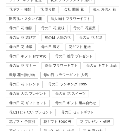
フラワーギフト 配送
花束 アレンジメント 違い
花ギフト 種類
花 贈り物
会社 開業 花
法人 お供え 花
開店祝い スタンド花
法人向け フラワーギフト
母の日 花 種類
母の日 花 意味
母の日 花言葉
母の日 花 選び方
母の日 人気の花
母の日 花 配送
母の日 花 通販
母の日 遠方
花ギフト 配送
母の日 ギフト おすすめ
母の日 義母 プレゼント
母の日 花 マナー
義母 フラワーギフト
母の日 ギフト 上品
義母 花の贈り物
母の日 フラワーギフト 人気
母の日 花 トレンド
母の日 ランキング 2025
母の日 人気 プレゼント
母の日 花 スイーツ
母の日 花 ギフトセット
母の日 ギフト 組み合わせ
花だけじゃない プレゼント
母の日 セットギフト
花ギフト 予算別
花ギフト 5000円
花 プレゼント 値段