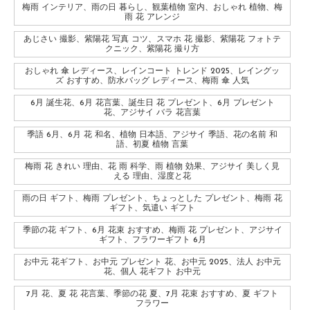
梅雨 インテリア、雨の日 暮らし、観葉植物 室内、おしゃれ 植物、梅
雨 花 アレンジ
あじさい 撮影、紫陽花 写真 コツ、スマホ 花 撮影、紫陽花 フォトテ
クニック、紫陽花 撮り方
おしゃれ 傘 レディース、レインコート トレンド 2025、レイングッ
ズ おすすめ、防水バッグ レディース、梅雨 傘 人気
6月 誕生花、6月 花言葉、誕生日 花 プレゼント、6月 プレゼント
花、アジサイ バラ 花言葉
季語 6月、6月 花 和名、植物 日本語、アジサイ 季語、花の名前 和
語、初夏 植物 言葉
梅雨 花 きれい 理由、花 雨 科学、雨 植物 効果、アジサイ 美しく見
える 理由、湿度と花
雨の日 ギフト、梅雨 プレゼント、ちょっとした プレゼント、梅雨 花
ギフト、気遣い ギフト
季節の花 ギフト、6月 花束 おすすめ、梅雨 花 プレゼント、アジサイ
ギフト、フラワーギフト 6月
お中元 花ギフト、お中元 プレゼント 花、お中元 2025、法人 お中元
花、個人 花ギフト お中元
7月 花、夏 花 花言葉、季節の花 夏、7月 花束 おすすめ、夏 ギフト
フラワー