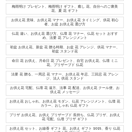
梅雨明け プレゼント、梅雨明け ギフト、癒し 花、自分へのご褒美
花、夏 花 ギフト
お供え花 意味、お供え花 マナー、お供え花 タイミング、供花 初心
者、お盆 お供え花 選び方
仏花 違い、お供え花 選び方、仏壇 花 マナー、仏花 セット おすす
め、法要 花 アレンジメント
初盆 お供え花、新盆 花 贈る時期、お盆 花 アレンジ、供花 マナー、
初盆 スタンド花
命日 花 お供え、月命日 花 プレゼント、自宅 お供え花、仏壇 ミニ
花、プリザーブド 仏花
法要 花 贈る、一周忌 花 マナー、お供え花 年忌、三回忌 花 アレン
ジ、法人 供花 スタンド
お供え花 宅配、仏壇 花 遠方、法事 花 配送、お供え花 クール便、お
供え花 メッセージ
お供え花 おしゃれ、お供え花 モダン、仏花 アレンジメント、仏壇 花
カラー、おしゃれ 仏花 ギフト
プリザ お供え花、お供え プリザーブド 長持ち、仏花 プリザ、お供え
花 宅配、仏壇 プリザ ギフト
お供え花 セット、お線香 ギフト 花、お供え ギフト 2025、香り 仏花