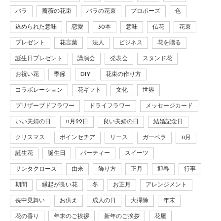
バラ
薔薇の花束
バラの花束
プロポーズ
色
込められた意味
恋愛
30本
意味
仏花
花束
プレゼント
花言葉
法人
ビジネス
花を贈る
誕生日プレゼント
講演会
発表会
スタンド花
お祝い花
季節
DIY
花束の作り方
コラボレーション
花ギフト
文化
世界
プリザーブドフラワー
ドライフラワー
メッセージカード
いい夫婦の日
11月22日
良い夫婦の日
結婚記念日
クリスマス
ポインセチア
リース
ガーベラ
11月
誕生花
誕生日
パーティー
スイーツ
サンタクロース
由来
飾り方
正月
迎春
行事
期間
縁起が良い花
冬
お正月
アレンジメント
喪中見舞い
お供え
成人の日
大掃除
年末
花の香り
年末のご挨拶
新年のご挨拶
花屋