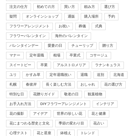
注文の仕方
初めての方
買い方
頼み方
選び方
疑問
オンラインショップ
通販
購入場所
予約
フラワーアレンジメント
お祝い
葬儀
式典
フラワーバレンタイン
海外のバレンタイン
バレンタインデー
愛妻の日
チューリップ
贈り方
マナー
定年退職
相場
卒業式
コサージュ
スイートピー
卒業
アルストロメリア
ラナンキュラス
ユリ
かすみ草
定年退職祝い
退職
送別
北海道
札幌
春彼岸
長く楽しむ方法
おしゃれ
花の選び方
特別な日
花贈りガイド
敬老の日
観葉植物
お手入れ方法
DIYフラワーアレンジメント
インテリア
花の撮影
アイデア
世界の珍しい花
花と健康
花にまつわる歴史と文化
季節の変わり目
花占い
心理テスト
花と星座
鉢植え
トレンド