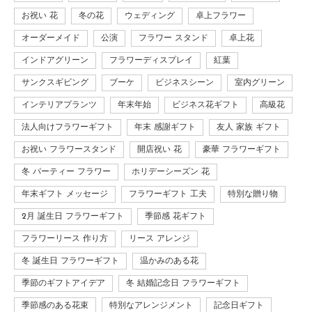
お祝い 花
冬の花
ウェディング
卓上フラワー
オーダーメイド
公演
フラワー スタンド
卓上花
インドアグリーン
フラワーディスプレイ
紅葉
サンクスギビング
ブーケ
ビジネスシーン
室内グリーン
インテリアプランツ
年末年始
ビジネス花ギフト
高級花
法人向けフラワーギフト
年末 感謝ギフト
友人 家族 ギフト
お祝い フラワースタンド
開店祝い 花
豪華 フラワーギフト
冬 パーティー フラワー
ホリデーシーズン 花
年末ギフト メッセージ
フラワーギフト 工夫
特別な贈り物
2月 誕生日 フラワーギフト
季節感 花ギフト
フラワーリース 作り方
リース アレンジ
冬 誕生日 フラワーギフト
温かみのある花
季節のギフトアイデア
冬 結婚記念日 フラワーギフト
季節感のある花束
特別なアレンジメント
記念日ギフト