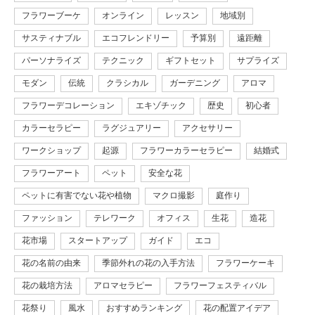
フラワーブーケ
オンライン
レッスン
地域別
サスティナブル
エコフレンドリー
予算別
遠距離
パーソナライズ
テクニック
ギフトセット
サプライズ
モダン
伝統
クラシカル
ガーデニング
アロマ
フラワーデコレーション
エキゾチック
歴史
初心者
カラーセラピー
ラグジュアリー
アクセサリー
ワークショップ
起源
フラワーカラーセラピー
結婚式
フラワーアート
ペット
安全な花
ペットに有害でない花や植物
マクロ撮影
庭作り
ファッション
テレワーク
オフィス
生花
造花
花市場
スタートアップ
ガイド
エコ
花の名前の由来
季節外れの花の入手方法
フラワーケーキ
花の栽培方法
アロマセラピー
フラワーフェスティバル
花祭り
風水
おすすめランキング
花の配置アイデア