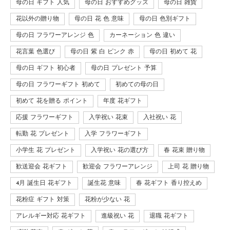
母の日 ギフト 人気
母の日 おすすめグッズ
母の日 雑貨
花以外の贈り物
母の日 花 色 意味
母の日 色別ギフト
母の日 フラワーアレンジ 色
カーネーション 色 違い
花言葉 色選び
母の日 紫 白 ピンク 赤
母の日 初めて 花
母の日 ギフト 初心者
母の日 プレゼント 予算
母の日 フラワーギフト 初めて
初めての母の日
初めて 花を贈る ポイント
年度 花ギフト
応援 フラワーギフト
入学祝い 花束
入社祝い 花
転勤 花 プレゼント
入学 フラワーギフト
小学生 花 プレゼント
入学祝い 花の選び方
春 花束 贈り物
歓送迎会 花ギフト
歓迎会 フラワーアレンジ
上司 花 贈り物
4月 誕生日 花ギフト
誕生花 意味
春 花ギフト 香り控えめ
花粉症 ギフト 対策
花粉が少ない 花
アレルギー対応 花ギフト
進級祝い 花
退職 花ギフト