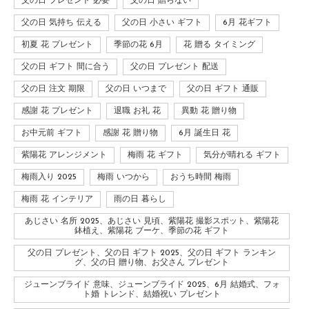
父の日 プレゼント 必要
父の日 贈らない
父の日 気持ち 伝える
父の日 小さい ギフト
6月 花ギフト
初夏 花 プレゼント
季節の花 6月
花 贈る タイミング
父の日 ギフト 間に合う
父の日 プレゼント 配送
父の日 注文 期限
父の日 いつまで
父の日 ギフト 通販
感謝 花 プレゼント
退職 お礼 花
異動 花 贈り物
お中元前 ギフト
感謝 花 贈り物
6月 誕生日 花
紫陽花 アレンジメント
梅雨 花 ギフト
気分が晴れる ギフト
梅雨入り 2025
梅雨 いつから
おうち時間 梅雨
梅雨 花 インテリア
雨の日 暮らし
あじさい 名所 2025、あじさい 見頃、紫陽花 撮影スポット、紫陽花
鉢植え、紫陽花 ブーケ、季節の花 ギフト
父の日 プレゼント、父の日 ギフト 2025、父の日 ギフト ランキン
グ、父の日 贈り物、お父さん プレゼント
ジューンブライド 意味、ジューンブライド 2025、6月 結婚式、フォ
ト婚 トレンド、結婚祝い プレゼント