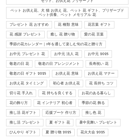
セット、お供え花 プリザーブド
ペット お供え花、犬 猫 お供え 花、ペット 花 ギフト、プリザーブド
ペット供養、ペット メモリアル 花
プレゼント 花 おすすめ
花 種類 意味
花言葉 ギフト
花 感謝 プレゼント
癒し 花 贈り物
愛の花 言葉
季節の花カレンダー｜1年を通して楽しむ旬の花と贈り方
お中元 プレゼント 花
お中元 法人 花
お中元 2025
敬老の日 花
敬老の日 アレンジメント
長寿祝い 花
敬老の日 ギフト 2025
お供え花 意味
お供え花 マナー
お供え花 タイミング
初心者 お供え花
花 長持ち コツ
切り花 手入れ
花 持ちを良くする
お花のある暮らし
花の飾り方
花 インテリア 初心者
季節の花 飾る
推し活 花ギフト
応援ブーケ 作り方
推し色 花
推し活 プレゼント
夏 ギフト 花
暑中見舞い プレゼント
ひんやり ギフト
夏 贈り物 2025
花火大会 2025