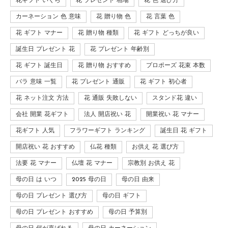
花ギフト いくら
花 プレゼント 相場
花 色 選び方
カーネーション 色 意味
花 贈り物 色
花 言葉 色
花 ギフト マナー
花 贈り物 種類
花 ギフト どっちが良い
誕生日 プレゼント 花
花 プレゼント 年齢別
花 ギフト 誕生日
花 贈り物 おすすめ
プロポーズ 花束 本数
バラ 意味 一覧
花 プレゼント 通販
花 ギフト 初心者
花 ネット注文 方法
花 通販 失敗しない
スタンド花 違い
会社 開業 花ギフト
法人 開店祝い 花
開業祝い 花 マナー
花ギフト 人気
フラワーギフト ランキング
誕生日 花 ギフト
開店祝い 花 おすすめ
仏花 種類
お供え 花 選び方
法要 花 マナー
仏壇 花 マナー
宗教別 お供え 花
母の日 は いつ
2025 母の日
母の日 由来
母の日 プレゼント 選び方
母の日 ギフト
母の日 プレゼント おすすめ
母の日 予算別