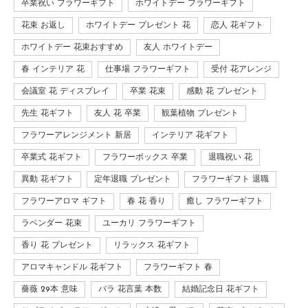
卒業祝い フラワーギフト
ホワイトデー フラワーギフト
花束 お返し
ホワイトデー プレゼント 花
恋人 花ギフト
ホワイトデー 花束おすすめ
友人 ホワイトデー
春 インテリア 花
仕事場 フラワーギフト
受付 花アレンジ
会議室 花 ディスプレイ
卒業 花束
感動 花 プレゼント
先生 花ギフト
友人 花 卒業
観葉植物 プレゼント
フラワーアレンジメント 新居
インテリア 花ギフト
卒業式 花ギフト
フラワーボックス 卒業
退職祝い 花
異動 花ギフト
定年退職 プレゼント
フラワーギフト 退職
フラワーアロマ ギフト
春 花 香り
癒し フラワーギフト
ラベンダー 花束
ユーカリ フラワーギフト
香り 花 プレゼント
リラックス 花ギフト
アロマキャンドル 花ギフト
フラワーギフト 春
薔薇 29本 意味
バラ 花言葉 本数
結婚記念日 花ギフト