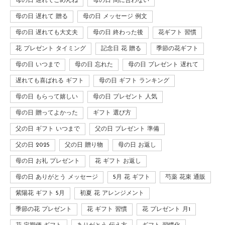
母の日 遅れてごめんね
母の日 間に合わない
母の日 遅れて 贈る
母の日 メッセージ 例文
母の日 遅れても大丈夫
母の日 終わった後
花ギフト 習慣
花 プレゼント タイミング
記念日 花 贈る
季節の花ギフト
母の日 いつまで
母の日 忘れた
母の日 プレゼント 遅れて
遅れても喜ばれる ギフト
母の日 ギフト ランキング
母の日 もらって嬉しい
母の日 プレゼント 人気
母の日 贈ってよかった
ギフト 選び方
父の日 ギフト いつまで
父の日 プレゼント 準備
父の日 2025
父の日 贈り物
母の日 お返し
母の日 お礼 プレゼント
花 ギフト お返し
母の日 ありがとう メッセージ
5月 花 ギフト
芍薬 花束 通販
紫陽花 ギフト 5月
初夏 花 アレンジメント
季節の花 プレゼント
花 ギフト 習慣
花 プレゼント 月1