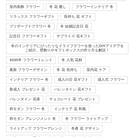
室内装飾 フラワー
冬 花 癒し
フラワーインテリア 冬
リラックス フラワーギフト
長持ち 花 ギフト
プリザーブドフラワー 冬
冬 結婚記念日 花
記念日 フラワーギフト
サプライズ 花ギフト
冬のインテリアにぴったりなドライフラワーを使ったDIYアイデアを
ご紹介。壁飾りやギフトボックスの作り方も解説！
2025年 フラワートレンド
冬 人気 花材
最新 フラワーデザイン
冬 花 長持ち
室内花 ケア
インテリア フラワー 冬
成人の日 花ギフト
成人式 フラワー
新成人 プレゼント 花
バレンタイン 花ギフト
バレンタイン 花束
チョコレート 花 プレゼント
和モダン フラワー 冬
インテリア 花 和風
和モダン アレンジメント 冬
冬 フラワー ライトアップ
ライトアップ フラワーアレンジ
冬夜 花 デザイン