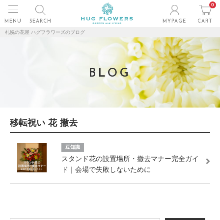
0
MENU
SEARCH
MYPAGE
CART
札幌の花屋 ハグフラワーズのブログ
BLOG
移転祝い 花 撤去
豆知識
スタンド花の設置場所・撤去マナー完全ガイ
ド｜会場で失敗しないために