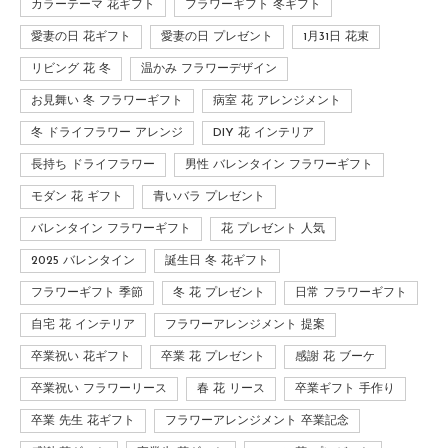
カラーテーマ 花ギフト
フラワーギフト 冬ギフト
愛妻の日 花ギフト
愛妻の日 プレゼント
1月31日 花束
リビング 花 冬
温かみ フラワーデザイン
お見舞い 冬 フラワーギフト
病室 花 アレンジメント
冬 ドライフラワー アレンジ
DIY 花 インテリア
長持ち ドライフラワー
男性 バレンタイン フラワーギフト
モダン 花 ギフト
青いバラ プレゼント
バレンタイン フラワーギフト
花 プレゼント 人気
2025 バレンタイン
誕生日 冬 花ギフト
フラワーギフト 季節
冬 花 プレゼント
日常 フラワーギフト
自宅 花 インテリア
フラワーアレンジメント 提案
卒業祝い 花ギフト
卒業 花 プレゼント
感謝 花 ブーケ
卒業祝い フラワーリース
春 花 リース
卒業ギフト 手作り
卒業 先生 花ギフト
フラワーアレンジメント 卒業記念