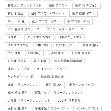
和モダン アレンジメント
迎春 フラワー
新年 花 デザイン
和と洋 融合
迎春 フラワーバスケット
新年 挨拶 ギフト
南天 千両 花
正月 フラワーギフト
冬 プロポーズ 花
バラ 花言葉 プロポーズ
フラワーギフト プロポーズ
12月25日
クリスマスの由来
日本のクリスマス
クリスマス文化
門松 由来
門松 飾り方
正月飾り 意味
門松 種類
迎春 飾り
しめ縄 由来
しめ縄 飾り方
しめ縄 選び方
正月 伝統
年末大掃除 観葉植物
運気アップ 植物
冬 インテリア グリーン
年末年始 ギフト 花
縁起物 花 贈り物
迎春 フラワーアレンジ
正月 花 DIY
開運インテリア 花
風水 植物 新年
運気アップ フラワーアレンジメント
大晦日 フラワーアレンジメント
2024年 正月飾り
縁起物 花 新年
年末年始 フラワーギフト
インテリア 花 冬