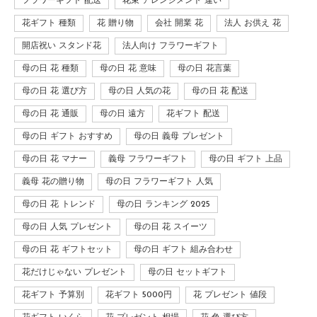
フラワーギフト 配送
花束 アレンジメント 違い
花ギフト 種類
花 贈り物
会社 開業 花
法人 お供え 花
開店祝い スタンド花
法人向け フラワーギフト
母の日 花 種類
母の日 花 意味
母の日 花言葉
母の日 花 選び方
母の日 人気の花
母の日 花 配送
母の日 花 通販
母の日 遠方
花ギフト 配送
母の日 ギフト おすすめ
母の日 義母 プレゼント
母の日 花 マナー
義母 フラワーギフト
母の日 ギフト 上品
義母 花の贈り物
母の日 フラワーギフト 人気
母の日 花 トレンド
母の日 ランキング 2025
母の日 人気 プレゼント
母の日 花 スイーツ
母の日 花 ギフトセット
母の日 ギフト 組み合わせ
花だけじゃない プレゼント
母の日 セットギフト
花ギフト 予算別
花ギフト 5000円
花 プレゼント 値段