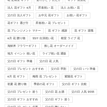
花 定期便 ギフト
ありがとう 伝え方
ギフト 習慣化
法人 花ギフト 6月
昇進祝い 花
法人 お祝い 花
父の日 法人ギフト
お中元 花ギフト
お祝い 花ギフト
花ギフト 選び方
昇進祝い 花 プレゼント
花 アレンジメント マナー
花 ギフト 感謝
花 ギフト 退職
6月 花 贈り物
22/7 出演祝い花
根室 ライブ 花
海鮮丼 フラワーギフト
推し花 オーダーメイド
地方 イベント 祝い花
ライブ祝い花 通販
父の日 ギフト 準備
父の日 花 人気
父の日 プレゼント おすすめ
父の日 早割
父の日 いつ 準備
6月 花 ギフト
梅雨 花 プレゼント
紫陽花 ギフト
初夏 花 贈り物
季節の花 ギフト
父の日 ギフト 比較
父の日 プレゼント 迷う
父の日 花 お酒
父の日 人気 2025
父の日 ギフト おすすめ
父の日 ギフト 迷う