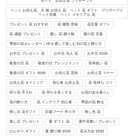
セット、お供え花 プリザーブド
ペット お供え花、犬 猫 お供え 花、ペット 花 ギフト、プリザーブド
ペット供養、ペット メモリアル 花
プレゼント 花 おすすめ
花 種類 意味
花言葉 ギフト
花 感謝 プレゼント
癒し 花 贈り物
愛の花 言葉
季節の花カレンダー｜1年を通して楽しむ旬の花と贈り方
お中元 プレゼント 花
お中元 法人 花
お中元 2025
敬老の日 花
敬老の日 アレンジメント
長寿祝い 花
敬老の日 ギフト 2025
お供え花 意味
お供え花 マナー
お供え花 タイミング
初心者 お供え花
花 長持ち コツ
切り花 手入れ
花 持ちを良くする
お花のある暮らし
花の飾り方
花 インテリア 初心者
季節の花 飾る
推し活 花ギフト
応援ブーケ 作り方
推し色 花
推し活 プレゼント
夏 ギフト 花
暑中見舞い プレゼント
ひんやり ギフト
夏 贈り物 2025
花火大会 2025