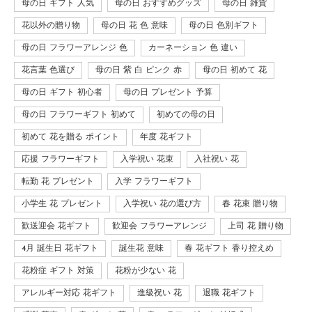
母の日 ギフト 人気
母の日 おすすめグッズ
母の日 雑貨
花以外の贈り物
母の日 花 色 意味
母の日 色別ギフト
母の日 フラワーアレンジ 色
カーネーション 色 違い
花言葉 色選び
母の日 紫 白 ピンク 赤
母の日 初めて 花
母の日 ギフト 初心者
母の日 プレゼント 予算
母の日 フラワーギフト 初めて
初めての母の日
初めて 花を贈る ポイント
年度 花ギフト
応援 フラワーギフト
入学祝い 花束
入社祝い 花
転勤 花 プレゼント
入学 フラワーギフト
小学生 花 プレゼント
入学祝い 花の選び方
春 花束 贈り物
歓送迎会 花ギフト
歓迎会 フラワーアレンジ
上司 花 贈り物
4月 誕生日 花ギフト
誕生花 意味
春 花ギフト 香り控えめ
花粉症 ギフト 対策
花粉が少ない 花
アレルギー対応 花ギフト
進級祝い 花
退職 花ギフト