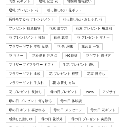
同僚 花ギフト
退職 記念 花
胡蝶蘭 退職祝い
退職 プレゼント 花
引っ越し祝い 花ギフト
長持ちする花 アレンジメント
引っ越し祝い おしゃれ 花
プレゼント 観葉植物
花束 選び方
花束 プレゼント 用途別
花 アレンジメント 種類
花色 意味
花 プレゼント マナー
フラワーギフト 本数 意味
花 色 意味
花言葉 一覧
花 マナー
花を贈る 注意点
NG花材
花ギフト 贈り方
プリザーブドフラワー ギフト
生花 プレゼント 違い
フラワーギフト 比較
花 プレゼント 種類
花束 日持ち
フラワーギフト 手入れ
花 水替え 方法
花 プレゼント 長持ち
母の日プレゼント
2025
アジサイ
母の日 プレゼント 何を贈る
母の日 体験談
母の日 ギフト 喜ばれる
母の日 メッセージ
母の日 花ギフト
感動した贈り物
母の日 花以外
母の日 プレゼント 実用的