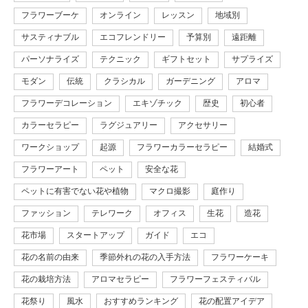
フラワーブーケ
オンライン
レッスン
地域別
サスティナブル
エコフレンドリー
予算別
遠距離
パーソナライズ
テクニック
ギフトセット
サプライズ
モダン
伝統
クラシカル
ガーデニング
アロマ
フラワーデコレーション
エキゾチック
歴史
初心者
カラーセラピー
ラグジュアリー
アクセサリー
ワークショップ
起源
フラワーカラーセラピー
結婚式
フラワーアート
ペット
安全な花
ペットに有害でない花や植物
マクロ撮影
庭作り
ファッション
テレワーク
オフィス
生花
造花
花市場
スタートアップ
ガイド
エコ
花の名前の由来
季節外れの花の入手方法
フラワーケーキ
花の栽培方法
アロマセラピー
フラワーフェスティバル
花祭り
風水
おすすめランキング
花の配置アイデア