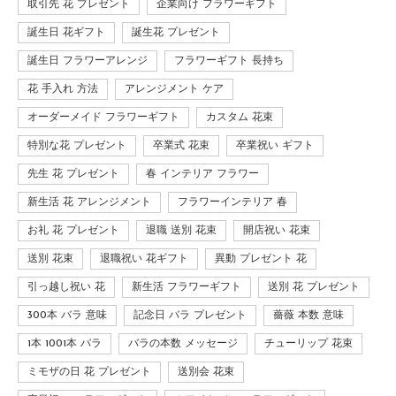
取引先 花 プレゼント
企業向け フラワーギフト
誕生日 花ギフト
誕生花 プレゼント
誕生日 フラワーアレンジ
フラワーギフト 長持ち
花 手入れ 方法
アレンジメント ケア
オーダーメイド フラワーギフト
カスタム 花束
特別な花 プレゼント
卒業式 花束
卒業祝い ギフト
先生 花 プレゼント
春 インテリア フラワー
新生活 花 アレンジメント
フラワーインテリア 春
お礼 花 プレゼント
退職 送別 花束
開店祝い 花束
送別 花束
退職祝い 花ギフト
異動 プレゼント 花
引っ越し祝い 花
新生活 フラワーギフト
送別 花 プレゼント
300本 バラ 意味
記念日 バラ プレゼント
薔薇 本数 意味
1本 1001本 バラ
バラの本数 メッセージ
チューリップ 花束
ミモザの日 花 プレゼント
送別会 花束