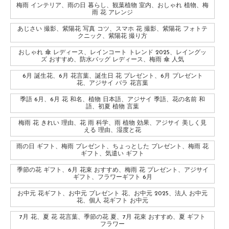
梅雨 インテリア、雨の日 暮らし、観葉植物 室内、おしゃれ 植物、梅
雨 花 アレンジ
あじさい 撮影、紫陽花 写真 コツ、スマホ 花 撮影、紫陽花 フォトテ
クニック、紫陽花 撮り方
おしゃれ 傘 レディース、レインコート トレンド 2025、レイングッ
ズ おすすめ、防水バッグ レディース、梅雨 傘 人気
6月 誕生花、6月 花言葉、誕生日 花 プレゼント、6月 プレゼント
花、アジサイ バラ 花言葉
季語 6月、6月 花 和名、植物 日本語、アジサイ 季語、花の名前 和
語、初夏 植物 言葉
梅雨 花 きれい 理由、花 雨 科学、雨 植物 効果、アジサイ 美しく見
える 理由、湿度と花
雨の日 ギフト、梅雨 プレゼント、ちょっとした プレゼント、梅雨 花
ギフト、気遣い ギフト
季節の花 ギフト、6月 花束 おすすめ、梅雨 花 プレゼント、アジサイ
ギフト、フラワーギフト 6月
お中元 花ギフト、お中元 プレゼント 花、お中元 2025、法人 お中元
花、個人 花ギフト お中元
7月 花、夏 花 花言葉、季節の花 夏、7月 花束 おすすめ、夏 ギフト
フラワー