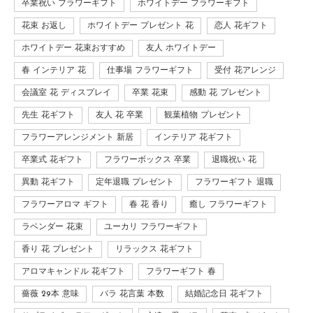
卒業祝い フラワーギフト
ホワイトデー フラワーギフト
花束 お返し
ホワイトデー プレゼント 花
恋人 花ギフト
ホワイトデー 花束おすすめ
友人 ホワイトデー
春 インテリア 花
仕事場 フラワーギフト
受付 花アレンジ
会議室 花 ディスプレイ
卒業 花束
感動 花 プレゼント
先生 花ギフト
友人 花 卒業
観葉植物 プレゼント
フラワーアレンジメント 新居
インテリア 花ギフト
卒業式 花ギフト
フラワーボックス 卒業
退職祝い 花
異動 花ギフト
定年退職 プレゼント
フラワーギフト 退職
フラワーアロマ ギフト
春 花 香り
癒し フラワーギフト
ラベンダー 花束
ユーカリ フラワーギフト
香り 花 プレゼント
リラックス 花ギフト
アロマキャンドル 花ギフト
フラワーギフト 春
薔薇 29本 意味
バラ 花言葉 本数
結婚記念日 花ギフト