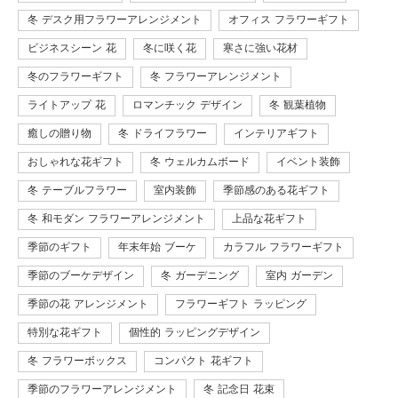
冬 デスク用フラワーアレンジメント
オフィス フラワーギフト
ビジネスシーン 花
冬に咲く花
寒さに強い花材
冬のフラワーギフト
冬 フラワーアレンジメント
ライトアップ 花
ロマンチック デザイン
冬 観葉植物
癒しの贈り物
冬 ドライフラワー
インテリアギフト
おしゃれな花ギフト
冬 ウェルカムボード
イベント装飾
冬 テーブルフラワー
室内装飾
季節感のある花ギフト
冬 和モダン フラワーアレンジメント
上品な花ギフト
季節のギフト
年末年始 ブーケ
カラフル フラワーギフト
季節のブーケデザイン
冬 ガーデニング
室内 ガーデン
季節の花 アレンジメント
フラワーギフト ラッピング
特別な花ギフト
個性的 ラッピングデザイン
冬 フラワーボックス
コンパクト 花ギフト
季節のフラワーアレンジメント
冬 記念日 花束