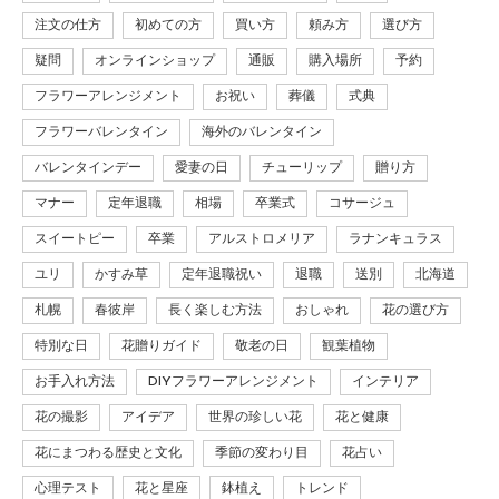
注文の仕方
初めての方
買い方
頼み方
選び方
疑問
オンラインショップ
通販
購入場所
予約
フラワーアレンジメント
お祝い
葬儀
式典
フラワーバレンタイン
海外のバレンタイン
バレンタインデー
愛妻の日
チューリップ
贈り方
マナー
定年退職
相場
卒業式
コサージュ
スイートピー
卒業
アルストロメリア
ラナンキュラス
ユリ
かすみ草
定年退職祝い
退職
送別
北海道
札幌
春彼岸
長く楽しむ方法
おしゃれ
花の選び方
特別な日
花贈りガイド
敬老の日
観葉植物
お手入れ方法
DIYフラワーアレンジメント
インテリア
花の撮影
アイデア
世界の珍しい花
花と健康
花にまつわる歴史と文化
季節の変わり目
花占い
心理テスト
花と星座
鉢植え
トレンド