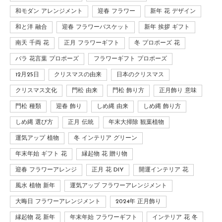
和モダン アレンジメント
迎春 フラワー
新年 花 デザイン
和と洋 融合
迎春 フラワーバスケット
新年 挨拶 ギフト
南天 千両 花
正月 フラワーギフト
冬 プロポーズ 花
バラ 花言葉 プロポーズ
フラワーギフト プロポーズ
12月25日
クリスマスの由来
日本のクリスマス
クリスマス文化
門松 由来
門松 飾り方
正月飾り 意味
門松 種類
迎春 飾り
しめ縄 由来
しめ縄 飾り方
しめ縄 選び方
正月 伝統
年末大掃除 観葉植物
運気アップ 植物
冬 インテリア グリーン
年末年始 ギフト 花
縁起物 花 贈り物
迎春 フラワーアレンジ
正月 花 DIY
開運インテリア 花
風水 植物 新年
運気アップ フラワーアレンジメント
大晦日 フラワーアレンジメント
2024年 正月飾り
縁起物 花 新年
年末年始 フラワーギフト
インテリア 花 冬