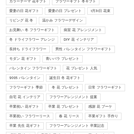
カラーテーマ 花ギフト
フラワーギフト 冬ギフト
愛妻の日 花ギフト
愛妻の日 プレゼント
1月31日 花束
リビング 花 冬
温かみ フラワーデザイン
お見舞い 冬 フラワーギフト
病室 花 アレンジメント
冬 ドライフラワー アレンジ
DIY 花 インテリア
長持ち ドライフラワー
男性 バレンタイン フラワーギフト
モダン 花 ギフト
青いバラ プレゼント
バレンタイン フラワーギフト
花 プレゼント 人気
2025 バレンタイン
誕生日 冬 花ギフト
フラワーギフト 季節
冬 花 プレゼント
日常 フラワーギフト
自宅 花 インテリア
フラワーアレンジメント 提案
卒業祝い 花ギフト
卒業 花 プレゼント
感謝 花 ブーケ
卒業祝い フラワーリース
春 花 リース
卒業ギフト 手作り
卒業 先生 花ギフト
フラワーアレンジメント 卒業記念