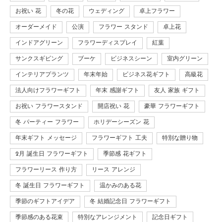
お祝い 花
冬の花
ウェディング
卓上フラワー
オーダーメイド
公演
フラワー スタンド
卓上花
インドアグリーン
フラワーディスプレイ
紅葉
サンクスギビング
ブーケ
ビジネスシーン
室内グリーン
インテリアプランツ
年末年始
ビジネス花ギフト
高級花
法人向けフラワーギフト
年末 感謝ギフト
友人 家族 ギフト
お祝い フラワースタンド
開店祝い 花
豪華 フラワーギフト
冬 パーティー フラワー
ホリデーシーズン 花
年末ギフト メッセージ
フラワーギフト 工夫
特別な贈り物
2月 誕生日 フラワーギフト
季節感 花ギフト
フラワーリース 作り方
リース アレンジ
冬 誕生日 フラワーギフト
温かみのある花
季節のギフトアイデア
冬 結婚記念日 フラワーギフト
季節感のある花束
特別なアレンジメント
記念日ギフト