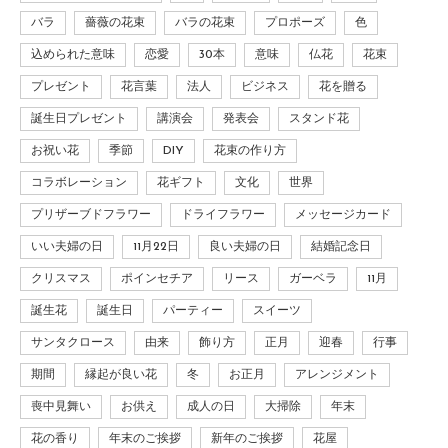
バラ
薔薇の花束
バラの花束
プロポーズ
色
込められた意味
恋愛
30本
意味
仏花
花束
プレゼント
花言葉
法人
ビジネス
花を贈る
誕生日プレゼント
講演会
発表会
スタンド花
お祝い花
季節
DIY
花束の作り方
コラボレーション
花ギフト
文化
世界
プリザーブドフラワー
ドライフラワー
メッセージカード
いい夫婦の日
11月22日
良い夫婦の日
結婚記念日
クリスマス
ポインセチア
リース
ガーベラ
11月
誕生花
誕生日
パーティー
スイーツ
サンタクロース
由来
飾り方
正月
迎春
行事
期間
縁起が良い花
冬
お正月
アレンジメント
喪中見舞い
お供え
成人の日
大掃除
年末
花の香り
年末のご挨拶
新年のご挨拶
花屋