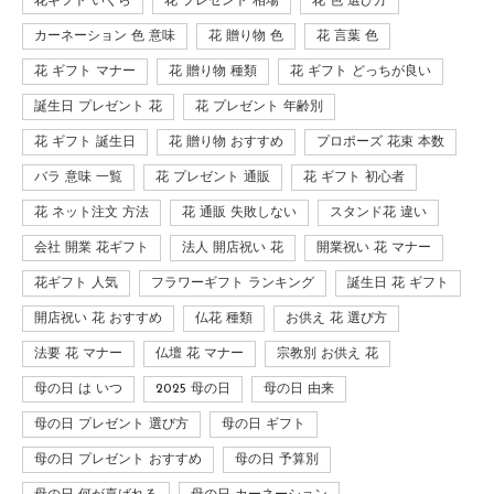
花ギフト いくら
花 プレゼント 相場
花 色 選び方
カーネーション 色 意味
花 贈り物 色
花 言葉 色
花 ギフト マナー
花 贈り物 種類
花 ギフト どっちが良い
誕生日 プレゼント 花
花 プレゼント 年齢別
花 ギフト 誕生日
花 贈り物 おすすめ
プロポーズ 花束 本数
バラ 意味 一覧
花 プレゼント 通販
花 ギフト 初心者
花 ネット注文 方法
花 通販 失敗しない
スタンド花 違い
会社 開業 花ギフト
法人 開店祝い 花
開業祝い 花 マナー
花ギフト 人気
フラワーギフト ランキング
誕生日 花 ギフト
開店祝い 花 おすすめ
仏花 種類
お供え 花 選び方
法要 花 マナー
仏壇 花 マナー
宗教別 お供え 花
母の日 は いつ
2025 母の日
母の日 由来
母の日 プレゼント 選び方
母の日 ギフト
母の日 プレゼント おすすめ
母の日 予算別