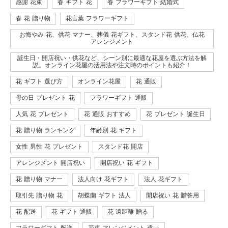
感謝 花束
春 ギフト 花
春 フラワーギフト 結婚式
春 花 贈り物
花言葉 フラワーギフト
お悔やみ 花、供花 マナー、葬儀 花ギフト、スタンド花 供花、仏花
アレンジメント
誕生日・開店祝い・供花など、シーン別に最適な花屋を選ぶ方法を解
説。オンライン花屋の活用法や注文時のポイントも紹介！
花 ギフト 選び方
オンライン花屋
花 通販
母の日 プレゼント 花
フラワーギフト 通販
人気 花 プレゼント
花 通販 おすすめ
花 プレゼント 誕生日
花 贈り物 ランキング
年齢別 花 ギフト
女性 男性 花 プレゼント
スタンド花 開店
アレンジメント 開店祝い
開店祝い 花 ギフト
花 贈り物 マナー
法人向け 花ギフト
法人 花ギフト
取引先 贈り物 花
胡蝶蘭 ギフト 法人
開店祝い 花 贈答用
花 配送
花 ギフト 通販
花 遠距離 贈る