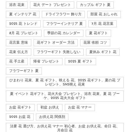
浴衣 花束
花火 デート プレゼント
カップル ギフト 夏
夏 インテリア 花
ドライフラワー 飾り方
部屋 花 おしゃれ
2025 花 トレンド
フラワーインテリア 夏
7月 花 花言葉
8月 花 プレゼント
季節の花 カレンダー
夏 花ギフト
花言葉 意味
花ギフト オーダー 方法
花屋 依頼 コツ
花束 伝え方
フラワーギフト 失敗しない
夏休み ギフト 花
花 手土産
帰省 プレゼント
2025 夏 ギフト
フラワーギフト 夏
ひまわり 花束、夏 花 ギフト、映える 花、2025 花ギフト、夏の花 プ
レゼント、SNS映え 花束
夏 イベント 花ギフト、花火大会 プレゼント、浴衣 花束、夏 花 ブー
ケ、2025 花火大会 ギフト
お盆 花ギフト
初盆 お供え
お盆 花 マナー
2025 お盆 花
お供え花 関係別
法要 花 選び方、お供え花 マナー 初心者、お盆 お供え花、命日 花、
月命日 花