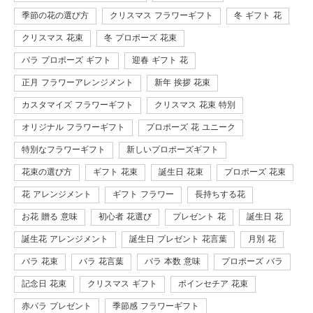
季節の花の選び方
クリスマス フラワーギフト
冬 ギフト 花
クリスマス 花束
冬 プロポーズ 花束
バラ プロポーズ ギフト
迎春 ギフト 花
正月 フラワーアレンジメント
新年 挨拶 花束
カスタマイズ フラワーギフト
クリスマス 花束 特別
オリジナル フラワーギフト
プロポーズ 花 ユニーク
特別なフラワーギフト
新しいプロポーズギフト
花束の選び方
ギフト 花束
誕生日 花束
プロポーズ 花束
花 アレンジメント
ギフト フラワー
長持ちする花
お花 贈る 意味
初心者 花選び
プレゼント 花
誕生日 花
誕生花 アレンジメント
誕生日 プレゼント 花言葉
月別 花
バラ 花束
バラ 花言葉
バラ 本数 意味
プロポーズ バラ
記念日 花束
クリスマス ギフト
ポインセチア 花束
赤バラ プレゼント
季節感 フラワーギフト