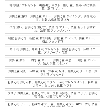
梅雨明け プレゼント、梅雨明け ギフト、癒し 花、自分へのご褒美
花、夏 花 ギフト
お供え花 意味、お供え花 マナー、お供え花 タイミング、供花 初心
者、お盆 お供え花 選び方
仏花 違い、お供え花 選び方、仏壇 花 マナー、仏花 セット おすす
め、法要 花 アレンジメント
初盆 お供え花、新盆 花 贈る時期、お盆 花 アレンジ、供花 マナー、
初盆 スタンド花
命日 花 お供え、月命日 花 プレゼント、自宅 お供え花、仏壇 ミニ
花、プリザーブド 仏花
法要 花 贈る、一周忌 花 マナー、お供え花 年忌、三回忌 花 アレン
ジ、法人 供花 スタンド
お供え花 宅配、仏壇 花 遠方、法事 花 配送、お供え花 クール便、お
供え花 メッセージ
お供え花 おしゃれ、お供え花 モダン、仏花 アレンジメント、仏壇 花
カラー、おしゃれ 仏花 ギフト
プリザ お供え花、お供え プリザーブド 長持ち、仏花 プリザ、お供え
花 宅配、仏壇 プリザ ギフト
お供え花 セット、お線香 ギフト 花、お供え ギフト 2025、香り 仏花