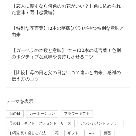
【恋人に渡すなら何色のお花がいい？】色に込められ
た意味７選【恋愛編】
【特別な花言葉】12本の薔薇(バラ)が持つ特別な意味と
由来
【ガーベラの本数と意味】1本～100本の花言葉！色別
のポジティブな意味や長持ちさせるコツ
【比較】母の日と父の日はいつ？違いと由来、感謝の
伝え方のコツ
テーマ
を表示
母の日
カーネーション
フラワーギフト
母の日 ギフト プレゼント リース
アレンジメントフラワー
お花を長く楽しむ方法
花
ギフト
rose
薔薇