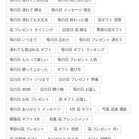
母の日 遅れてごめんね
母の日 間に合わない
母の日 遅れて 贈る
母の日 メッセージ 例文
母の日 遅れても大丈夫
母の日 終わった後
花ギフト 習慣
花 プレゼント タイミング
記念日 花 贈る
季節の花ギフト
母の日 いつまで
母の日 忘れた
母の日 プレゼント 遅れて
遅れても喜ばれる ギフト
母の日 ギフト ランキング
母の日 もらって嬉しい
母の日 プレゼント 人気
母の日 贈ってよかった
ギフト 選び方
父の日 ギフト いつまで
父の日 プレゼント 準備
父の日 2025
父の日 贈り物
母の日 お返し
母の日 お礼 プレゼント
花 ギフト お返し
母の日 ありがとう メッセージ
5月 花 ギフト
芍薬 花束 通販
紫陽花 ギフト 5月
初夏 花 アレンジメント
季節の花 プレゼント
花 ギフト 習慣
花 プレゼント 月1