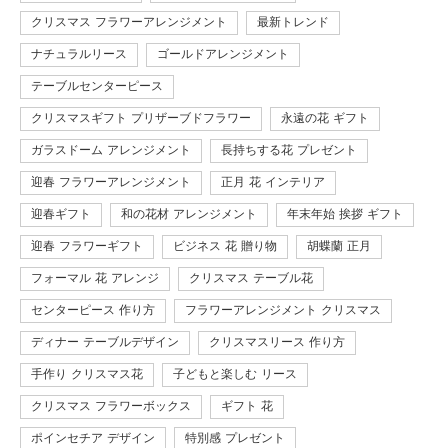
クリスマス フラワーアレンジメント
最新トレンド
ナチュラルリース
ゴールドアレンジメント
テーブルセンターピース
クリスマスギフト プリザーブドフラワー
永遠の花 ギフト
ガラスドーム アレンジメント
長持ちする花 プレゼント
迎春 フラワーアレンジメント
正月 花 インテリア
迎春ギフト
和の花材 アレンジメント
年末年始 挨拶 ギフト
迎春 フラワーギフト
ビジネス 花 贈り物
胡蝶蘭 正月
フォーマル 花 アレンジ
クリスマス テーブル花
センターピース 作り方
フラワーアレンジメント クリスマス
ディナー テーブルデザイン
クリスマスリース 作り方
手作り クリスマス花
子どもと楽しむ リース
クリスマス フラワーボックス
ギフト 花
ポインセチア デザイン
特別感 プレゼント