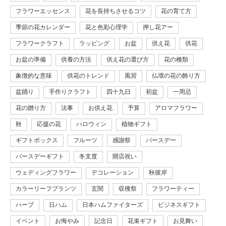
フラワーエッセンス
花を長持ちさせるコツ
花の育て方
季節の花カレンダー
花と色彩心理学
押し花アー
フラワークラフト
ラッピング
お盆
供え花
供花
お盆の準備
供養の方法
供え花の選び方
花の種類
象徴的な意味
供花のトレンド
風習
仏壇の花の飾り方
盆踊り
手作りクラフト
四十九日
初盆
一周忌
花の贈り方
法事
お供え花
予算
アロマフラワー
秋
応援の花
ハロウィン
植物ギフト
ギフトボックス
フルーツ
感謝祭
バースデー
バースデーギフト
冬支度
開店祝い
ウェディングフラワー
デコレーション
秋彼岸
カラーリーフプランツ
玄関
収穫祭
フラワーティー
ハーブ
日ハム
日本ハムファイターズ
ビジネスギフト
イベント
お悔やみ
記念日
花束ギフト
お見舞い