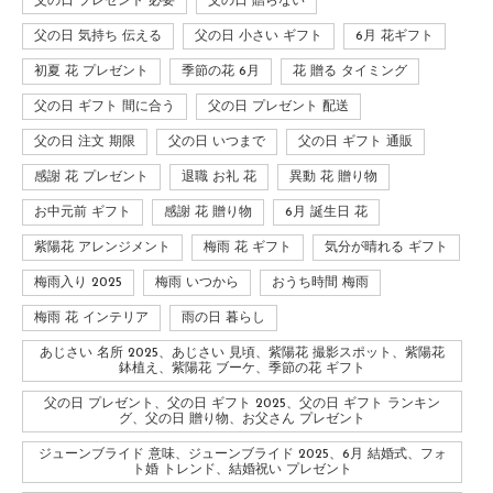
父の日 プレゼント 必要
父の日 贈らない
父の日 気持ち 伝える
父の日 小さい ギフト
6月 花ギフト
初夏 花 プレゼント
季節の花 6月
花 贈る タイミング
父の日 ギフト 間に合う
父の日 プレゼント 配送
父の日 注文 期限
父の日 いつまで
父の日 ギフト 通販
感謝 花 プレゼント
退職 お礼 花
異動 花 贈り物
お中元前 ギフト
感謝 花 贈り物
6月 誕生日 花
紫陽花 アレンジメント
梅雨 花 ギフト
気分が晴れる ギフト
梅雨入り 2025
梅雨 いつから
おうち時間 梅雨
梅雨 花 インテリア
雨の日 暮らし
あじさい 名所 2025、あじさい 見頃、紫陽花 撮影スポット、紫陽花
鉢植え、紫陽花 ブーケ、季節の花 ギフト
父の日 プレゼント、父の日 ギフト 2025、父の日 ギフト ランキン
グ、父の日 贈り物、お父さん プレゼント
ジューンブライド 意味、ジューンブライド 2025、6月 結婚式、フォ
ト婚 トレンド、結婚祝い プレゼント