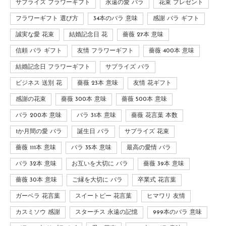
サプライズ フラワーギフト
永遠の愛 バラ
花束 プレゼント
フラワーギフト 選び方
34本のバラ 意味
感謝 バラ ギフト
誠実な愛 花束
結婚記念日 花
薔薇 27本 意味
信頼 バラ ギフト
友情 フラワーギフト
薔薇 400本 意味
結婚記念日 フラワーギフト
サプライズ バラ
ビジネス 送別 花
薔薇 23本 意味
友情 花ギフト
感謝の花束
薔薇 300本 意味
薔薇 500本 意味
バラ 200本 意味
バラ 31本 意味
薔薇 花言葉 本数
1か月間の愛 バラ
誕生日 バラ
サプライズ 花束
薔薇 111本 意味
バラ 35本 意味
最高の愛情 バラ
バラ 32本 意味
お互いを大切に バラ
薔薇 39本 意味
薔薇 30本 意味
ご縁を大切に バラ
卒業式 花言葉
ガーベラ 花言葉
スイートピー 花言葉
ヒマワリ 友情
カスミソウ 感謝
スターチス 永遠の記憶
999本のバラ 意味