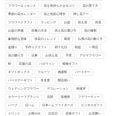
フラワーエッセンス
花を長持ちさせるコツ
花の育て方
季節の花カレンダー
花と色彩心理学
押し花アー
フラワークラフト
ラッピング
お盆
供え花
供花
お盆の準備
供養の方法
供え花の選び方
花の種類
象徴的な意味
供花のトレンド
風習
仏壇の花の飾り方
盆踊り
手作りクラフト
四十九日
初盆
一周忌
花の贈り方
法事
お供え花
予算
アロマフラワー
秋
応援の花
ハロウィン
植物ギフト
ギフトボックス
フルーツ
感謝祭
バースデー
バースデーギフト
冬支度
開店祝い
ウェディングフラワー
デコレーション
秋彼岸
カラーリーフプランツ
玄関
収穫祭
フラワーティー
ハーブ
日ハム
日本ハムファイターズ
ビジネスギフト
イベント
お悔やみ
記念日
花束ギフト
お見舞い