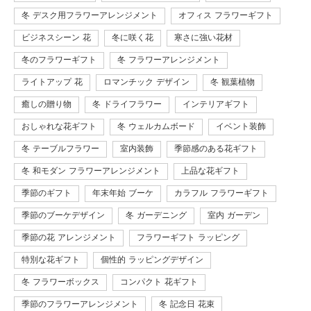
冬 デスク用フラワーアレンジメント
オフィス フラワーギフト
ビジネスシーン 花
冬に咲く花
寒さに強い花材
冬のフラワーギフト
冬 フラワーアレンジメント
ライトアップ 花
ロマンチック デザイン
冬 観葉植物
癒しの贈り物
冬 ドライフラワー
インテリアギフト
おしゃれな花ギフト
冬 ウェルカムボード
イベント装飾
冬 テーブルフラワー
室内装飾
季節感のある花ギフト
冬 和モダン フラワーアレンジメント
上品な花ギフト
季節のギフト
年末年始 ブーケ
カラフル フラワーギフト
季節のブーケデザイン
冬 ガーデニング
室内 ガーデン
季節の花 アレンジメント
フラワーギフト ラッピング
特別な花ギフト
個性的 ラッピングデザイン
冬 フラワーボックス
コンパクト 花ギフト
季節のフラワーアレンジメント
冬 記念日 花束