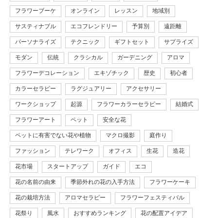
フラワーブーケ
オンライン
レッスン
地域別
サスティナブル
エコフレンドリー
予算別
遠距離
パーソナライズ
テクニック
ギフトセット
サプライズ
モダン
伝統
クラシカル
ガーデニング
アロマ
フラワーデコレーション
エキゾチック
歴史
初心者
カラーセラピー
ラグジュアリー
アクセサリー
ワークショップ
起源
フラワーカラーセラピー
結婚式
フラワーアート
ペット
安全な花
ペットに有害でない花や植物
マクロ撮影
庭作り
ファッション
テレワーク
オフィス
生花
造花
花市場
スタートアップ
ガイド
エコ
花の名前の由来
季節外れの花の入手方法
フラワーケーキ
花の栽培方法
アロマセラピー
フラワーフェスティバル
花祭り
風水
おすすめランキング
花の配置アイデア