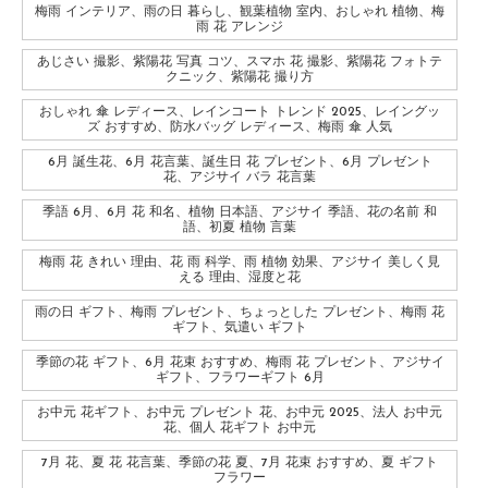
梅雨 インテリア、雨の日 暮らし、観葉植物 室内、おしゃれ 植物、梅
雨 花 アレンジ
あじさい 撮影、紫陽花 写真 コツ、スマホ 花 撮影、紫陽花 フォトテ
クニック、紫陽花 撮り方
おしゃれ 傘 レディース、レインコート トレンド 2025、レイングッ
ズ おすすめ、防水バッグ レディース、梅雨 傘 人気
6月 誕生花、6月 花言葉、誕生日 花 プレゼント、6月 プレゼント
花、アジサイ バラ 花言葉
季語 6月、6月 花 和名、植物 日本語、アジサイ 季語、花の名前 和
語、初夏 植物 言葉
梅雨 花 きれい 理由、花 雨 科学、雨 植物 効果、アジサイ 美しく見
える 理由、湿度と花
雨の日 ギフト、梅雨 プレゼント、ちょっとした プレゼント、梅雨 花
ギフト、気遣い ギフト
季節の花 ギフト、6月 花束 おすすめ、梅雨 花 プレゼント、アジサイ
ギフト、フラワーギフト 6月
お中元 花ギフト、お中元 プレゼント 花、お中元 2025、法人 お中元
花、個人 花ギフト お中元
7月 花、夏 花 花言葉、季節の花 夏、7月 花束 おすすめ、夏 ギフト
フラワー