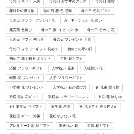
母の日 ギフト 人気
母の日 おすすめグッズ
母の日 雑貨
花以外の贈り物
母の日 花 色 意味
母の日 色別ギフト
母の日 フラワーアレンジ 色
カーネーション 色 違い
花言葉 色選び
母の日 紫 白 ピンク 赤
母の日 初めて 花
母の日 ギフト 初心者
母の日 プレゼント 予算
母の日 フラワーギフト 初めて
初めての母の日
初めて 花を贈る ポイント
年度 花ギフト
応援 フラワーギフト
入学祝い 花束
入社祝い 花
転勤 花 プレゼント
入学 フラワーギフト
小学生 花 プレゼント
入学祝い 花の選び方
春 花束 贈り物
歓送迎会 花ギフト
歓迎会 フラワーアレンジ
上司 花 贈り物
4月 誕生日 花ギフト
誕生花 意味
春 花ギフト 香り控えめ
花粉症 ギフト 対策
花粉が少ない 花
アレルギー対応 花ギフト
進級祝い 花
退職 花ギフト