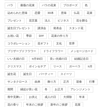
バラ
薔薇の花束
バラの花束
プロポーズ
色
込められた意味
恋愛
30本
意味
仏花
花束
プレゼント
花言葉
法人
ビジネス
花を贈る
誕生日プレゼント
講演会
発表会
スタンド花
お祝い花
季節
DIY
花束の作り方
コラボレーション
花ギフト
文化
世界
プリザーブドフラワー
ドライフラワー
メッセージカード
いい夫婦の日
11月22日
良い夫婦の日
結婚記念日
クリスマス
ポインセチア
リース
ガーベラ
11月
誕生花
誕生日
パーティー
スイーツ
サンタクロース
由来
飾り方
正月
迎春
行事
期間
縁起が良い花
冬
お正月
アレンジメント
喪中見舞い
お供え
成人の日
大掃除
年末
花の香り
年末のご挨拶
新年のご挨拶
花屋