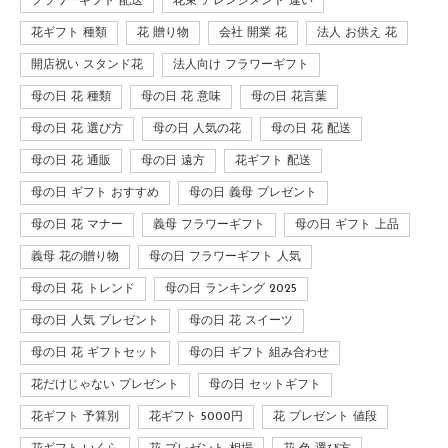
フラワーギフト 配送
花束 アレンジメント 違い
花ギフト 種類
花 贈り物
会社 開業 花
法人 お供え 花
開店祝い スタンド花
法人向け フラワーギフト
母の日 花 種類
母の日 花 意味
母の日 花言葉
母の日 花 選び方
母の日 人気の花
母の日 花 配送
母の日 花 通販
母の日 遠方
花ギフト 配送
母の日 ギフト おすすめ
母の日 義母 プレゼント
母の日 花 マナー
義母 フラワーギフト
母の日 ギフト 上品
義母 花の贈り物
母の日 フラワーギフト 人気
母の日 花 トレンド
母の日 ランキング 2025
母の日 人気 プレゼント
母の日 花 スイーツ
母の日 花 ギフトセット
母の日 ギフト 組み合わせ
花だけじゃない プレゼント
母の日 セットギフト
花ギフト 予算別
花ギフト 5000円
花 プレゼント 値段