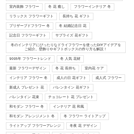
室内装飾 フラワー
冬 花 癒し
フラワーインテリア 冬
リラックス フラワーギフト
長持ち 花 ギフト
プリザーブドフラワー 冬
冬 結婚記念日 花
記念日 フラワーギフト
サプライズ 花ギフト
冬のインテリアにぴったりなドライフラワーを使ったDIYアイデアを
ご紹介。壁飾りやギフトボックスの作り方も解説！
2025年 フラワートレンド
冬 人気 花材
最新 フラワーデザイン
冬 花 長持ち
室内花 ケア
インテリア フラワー 冬
成人の日 花ギフト
成人式 フラワー
新成人 プレゼント 花
バレンタイン 花ギフト
バレンタイン 花束
チョコレート 花 プレゼント
和モダン フラワー 冬
インテリア 花 和風
和モダン アレンジメント 冬
冬 フラワー ライトアップ
ライトアップ フラワーアレンジ
冬夜 花 デザイン