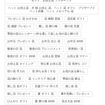
セット、お供え花 プリザーブド
ペット お供え花、犬 猫 お供え 花、ペット 花 ギフト、プリザーブド
ペット供養、ペット メモリアル 花
プレゼント 花 おすすめ
花 種類 意味
花言葉 ギフト
花 感謝 プレゼント
癒し 花 贈り物
愛の花 言葉
季節の花カレンダー｜1年を通して楽しむ旬の花と贈り方
お中元 プレゼント 花
お中元 法人 花
お中元 2025
敬老の日 花
敬老の日 アレンジメント
長寿祝い 花
敬老の日 ギフト 2025
お供え花 意味
お供え花 マナー
お供え花 タイミング
初心者 お供え花
花 長持ち コツ
切り花 手入れ
花 持ちを良くする
お花のある暮らし
花の飾り方
花 インテリア 初心者
季節の花 飾る
推し活 花ギフト
応援ブーケ 作り方
推し色 花
推し活 プレゼント
夏 ギフト 花
暑中見舞い プレゼント
ひんやり ギフト
夏 贈り物 2025
花火大会 2025