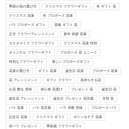
季節の花の選び方
クリスマス フラワーギフト
冬 ギフト 花
クリスマス 花束
冬 プロポーズ 花束
バラ プロポーズ ギフト
迎春 ギフト 花
正月 フラワーアレンジメント
新年 挨拶 花束
カスタマイズ フラワーギフト
クリスマス 花束 特別
オリジナル フラワーギフト
プロポーズ 花 ユニーク
特別なフラワーギフト
新しいプロポーズギフト
花束の選び方
ギフト 花束
誕生日 花束
プロポーズ 花束
花 アレンジメント
ギフト フラワー
長持ちする花
お花 贈る 意味
初心者 花選び
プレゼント 花
誕生日 花
誕生花 アレンジメント
誕生日 プレゼント 花言葉
月別 花
バラ 花束
バラ 花言葉
バラ 本数 意味
プロポーズ バラ
記念日 花束
クリスマス ギフト
ポインセチア 花束
赤バラ プレゼント
季節感 フラワーギフト