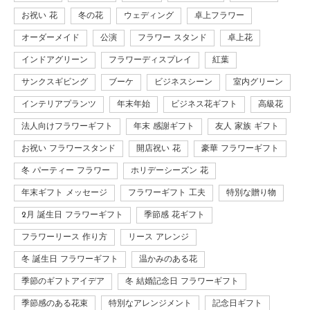
お祝い 花
冬の花
ウェディング
卓上フラワー
オーダーメイド
公演
フラワー スタンド
卓上花
インドアグリーン
フラワーディスプレイ
紅葉
サンクスギビング
ブーケ
ビジネスシーン
室内グリーン
インテリアプランツ
年末年始
ビジネス花ギフト
高級花
法人向けフラワーギフト
年末 感謝ギフト
友人 家族 ギフト
お祝い フラワースタンド
開店祝い 花
豪華 フラワーギフト
冬 パーティー フラワー
ホリデーシーズン 花
年末ギフト メッセージ
フラワーギフト 工夫
特別な贈り物
2月 誕生日 フラワーギフト
季節感 花ギフト
フラワーリース 作り方
リース アレンジ
冬 誕生日 フラワーギフト
温かみのある花
季節のギフトアイデア
冬 結婚記念日 フラワーギフト
季節感のある花束
特別なアレンジメント
記念日ギフト