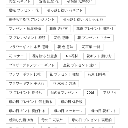
同僚 花ギフト
退職 記念 花
胡蝶蘭 退職祝い
退職 プレゼント 花
引っ越し祝い 花ギフト
長持ちする花 アレンジメント
引っ越し祝い おしゃれ 花
プレゼント 観葉植物
花束 選び方
花束 プレゼント 用途別
花 アレンジメント 種類
花色 意味
花 プレゼント マナー
フラワーギフト 本数 意味
花 色 意味
花言葉 一覧
花 マナー
花を贈る 注意点
NG花材
花ギフト 贈り方
プリザーブドフラワー ギフト
生花 プレゼント 違い
フラワーギフト 比較
花 プレゼント 種類
花束 日持ち
フラワーギフト 手入れ
花 水替え 方法
花 プレゼント 長持ち
母の日プレゼント
2025
アジサイ
母の日 プレゼント 何を贈る
母の日 体験談
母の日 ギフト 喜ばれる
母の日 メッセージ
母の日 花ギフト
感動した贈り物
母の日 花以外
母の日 プレゼント 実用的