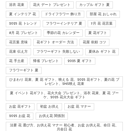
浴衣 花束
花火 デート プレゼント
カップル ギフト 夏
夏 インテリア 花
ドライフラワー 飾り方
部屋 花 おしゃれ
2025 花 トレンド
フラワーインテリア 夏
7月 花 花言葉
8月 花 プレゼント
季節の花 カレンダー
夏 花ギフト
花言葉 意味
花ギフト オーダー 方法
花屋 依頼 コツ
花束 伝え方
フラワーギフト 失敗しない
夏休み ギフト 花
花 手土産
帰省 プレゼント
2025 夏 ギフト
フラワーギフト 夏
ひまわり 花束、夏 花 ギフト、映える 花、2025 花ギフト、夏の花 プ
レゼント、SNS映え 花束
夏 イベント 花ギフト、花火大会 プレゼント、浴衣 花束、夏 花 ブー
ケ、2025 花火大会 ギフト
お盆 花ギフト
初盆 お供え
お盆 花 マナー
2025 お盆 花
お供え花 関係別
法要 花 選び方、お供え花 マナー 初心者、お盆 お供え花、命日 花、
月命日 花