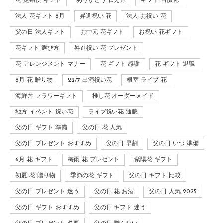
花 定期便 ギフト
ありがとう 伝え方
ギフト 習慣化
法人 花ギフト 6月
昇進祝い 花
法人 お祝い 花
父の日 法人ギフト
お中元 花ギフト
お祝い 花ギフト
花ギフト 選び方
昇進祝い 花 プレゼント
花 アレンジメント マナー
花 ギフト 感謝
花 ギフト 退職
6月 花 贈り物
22/7 出演祝い花
根室 ライブ 花
海鮮丼 フラワーギフト
推し花 オーダーメイド
地方 イベント 祝い花
ライブ祝い花 通販
父の日 ギフト 準備
父の日 花 人気
父の日 プレゼント おすすめ
父の日 早割
父の日 いつ 準備
6月 花 ギフト
梅雨 花 プレゼント
紫陽花 ギフト
初夏 花 贈り物
季節の花 ギフト
父の日 ギフト 比較
父の日 プレゼント 迷う
父の日 花 お酒
父の日 人気 2025
父の日 ギフト おすすめ
父の日 ギフト 迷う