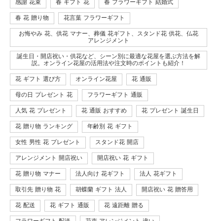
感謝 花束
春 ギフト 花
春 フラワーギフト 結婚式
春 花 贈り物
花言葉 フラワーギフト
お悔やみ 花、供花 マナー、葬儀 花ギフト、スタンド花 供花、仏花
アレンジメント
誕生日・開店祝い・供花など、シーン別に最適な花屋を選ぶ方法を解
説。オンライン花屋の活用法や注文時のポイントも紹介！
花 ギフト 選び方
オンライン花屋
花 通販
母の日 プレゼント 花
フラワーギフト 通販
人気 花 プレゼント
花 通販 おすすめ
花 プレゼント 誕生日
花 贈り物 ランキング
年齢別 花 ギフト
女性 男性 花 プレゼント
スタンド花 開店
アレンジメント 開店祝い
開店祝い 花 ギフト
花 贈り物 マナー
法人向け 花ギフト
法人 花ギフト
取引先 贈り物 花
胡蝶蘭 ギフト 法人
開店祝い 花 贈答用
花 配送
花 ギフト 通販
花 遠距離 贈る