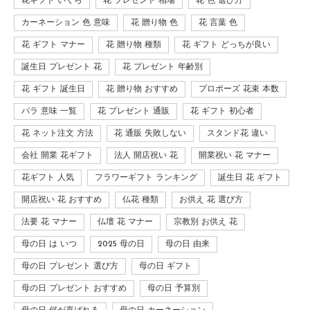
花ギフト いくら
花 プレゼント 相場
花 色 選び方
カーネーション 色 意味
花 贈り物 色
花 言葉 色
花 ギフト マナー
花 贈り物 種類
花 ギフト どっちが良い
誕生日 プレゼント 花
花 プレゼント 年齢別
花 ギフト 誕生日
花 贈り物 おすすめ
プロポーズ 花束 本数
バラ 意味 一覧
花 プレゼント 通販
花 ギフト 初心者
花 ネット注文 方法
花 通販 失敗しない
スタンド花 違い
会社 開業 花ギフト
法人 開店祝い 花
開業祝い 花 マナー
花ギフト 人気
フラワーギフト ランキング
誕生日 花 ギフト
開店祝い 花 おすすめ
仏花 種類
お供え 花 選び方
法要 花 マナー
仏壇 花 マナー
宗教別 お供え 花
母の日 は いつ
2025 母の日
母の日 由来
母の日 プレゼント 選び方
母の日 ギフト
母の日 プレゼント おすすめ
母の日 予算別