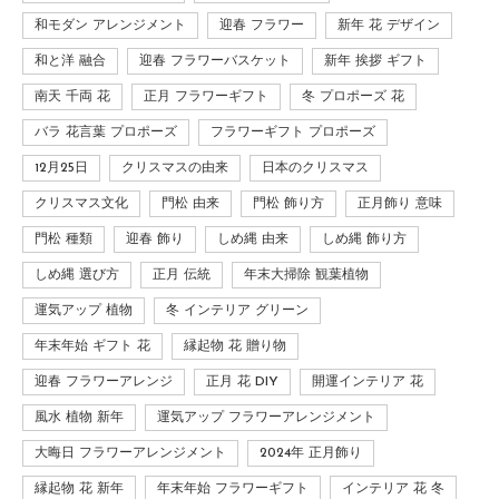
和モダン アレンジメント
迎春 フラワー
新年 花 デザイン
和と洋 融合
迎春 フラワーバスケット
新年 挨拶 ギフト
南天 千両 花
正月 フラワーギフト
冬 プロポーズ 花
バラ 花言葉 プロポーズ
フラワーギフト プロポーズ
12月25日
クリスマスの由来
日本のクリスマス
クリスマス文化
門松 由来
門松 飾り方
正月飾り 意味
門松 種類
迎春 飾り
しめ縄 由来
しめ縄 飾り方
しめ縄 選び方
正月 伝統
年末大掃除 観葉植物
運気アップ 植物
冬 インテリア グリーン
年末年始 ギフト 花
縁起物 花 贈り物
迎春 フラワーアレンジ
正月 花 DIY
開運インテリア 花
風水 植物 新年
運気アップ フラワーアレンジメント
大晦日 フラワーアレンジメント
2024年 正月飾り
縁起物 花 新年
年末年始 フラワーギフト
インテリア 花 冬