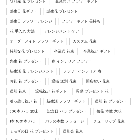
取引先 花 プレゼント
企業向け フラワーギフト
誕生日 花ギフト
誕生花 プレゼント
誕生日 フラワーアレンジ
フラワーギフト 長持ち
花 手入れ 方法
アレンジメント ケア
オーダーメイド フラワーギフト
カスタム 花束
特別な花 プレゼント
卒業式 花束
卒業祝い ギフト
先生 花 プレゼント
春 インテリア フラワー
新生活 花 アレンジメント
フラワーインテリア 春
お礼 花 プレゼント
退職 送別 花束
開店祝い 花束
送別 花束
退職祝い 花ギフト
異動 プレゼント 花
引っ越し祝い 花
新生活 フラワーギフト
送別 花 プレゼント
300本 バラ 意味
記念日 バラ プレゼント
薔薇 本数 意味
1本 1001本 バラ
バラの本数 メッセージ
チューリップ 花束
ミモザの日 花 プレゼント
送別会 花束