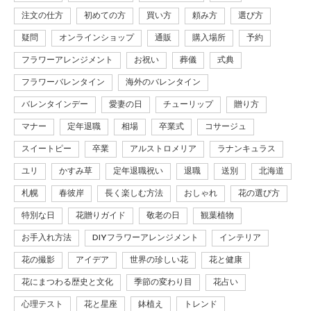
注文の仕方
初めての方
買い方
頼み方
選び方
疑問
オンラインショップ
通販
購入場所
予約
フラワーアレンジメント
お祝い
葬儀
式典
フラワーバレンタイン
海外のバレンタイン
バレンタインデー
愛妻の日
チューリップ
贈り方
マナー
定年退職
相場
卒業式
コサージュ
スイートピー
卒業
アルストロメリア
ラナンキュラス
ユリ
かすみ草
定年退職祝い
退職
送別
北海道
札幌
春彼岸
長く楽しむ方法
おしゃれ
花の選び方
特別な日
花贈りガイド
敬老の日
観葉植物
お手入れ方法
DIYフラワーアレンジメント
インテリア
花の撮影
アイデア
世界の珍しい花
花と健康
花にまつわる歴史と文化
季節の変わり目
花占い
心理テスト
花と星座
鉢植え
トレンド