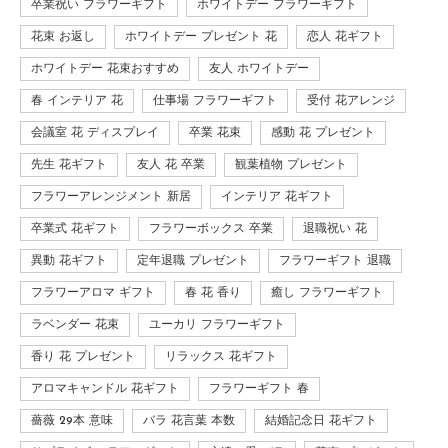
卒業祝い フラワーギフト
ホワイトデー フラワーギフト
花束 お返し
ホワイトデー プレゼント 花
恋人 花ギフト
ホワイトデー 花束おすすめ
友人 ホワイトデー
春 インテリア 花
仕事場 フラワーギフト
受付 花アレンジ
会議室 花 ディスプレイ
卒業 花束
感動 花 プレゼント
先生 花ギフト
友人 花 卒業
観葉植物 プレゼント
フラワーアレンジメント 新居
インテリア 花ギフト
卒業式 花ギフト
フラワーボックス 卒業
退職祝い 花
異動 花ギフト
定年退職 プレゼント
フラワーギフト 退職
フラワーアロマ ギフト
春 花 香り
癒し フラワーギフト
ラベンダー 花束
ユーカリ フラワーギフト
香り 花 プレゼント
リラックス 花ギフト
アロマキャンドル 花ギフト
フラワーギフト 春
薔薇 29本 意味
バラ 花言葉 本数
結婚記念日 花ギフト