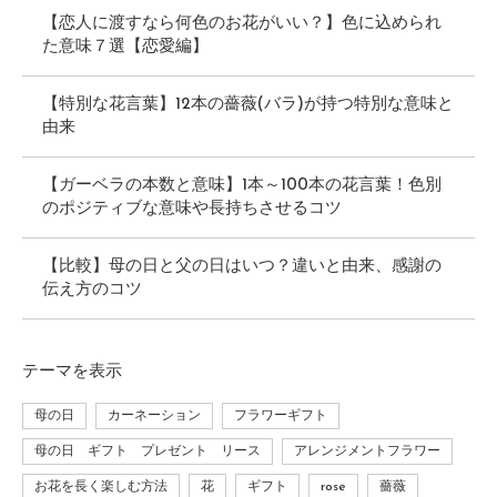
【恋人に渡すなら何色のお花がいい？】色に込められ
た意味７選【恋愛編】
【特別な花言葉】12本の薔薇(バラ)が持つ特別な意味と
由来
【ガーベラの本数と意味】1本～100本の花言葉！色別
のポジティブな意味や長持ちさせるコツ
【比較】母の日と父の日はいつ？違いと由来、感謝の
伝え方のコツ
テーマ
を表示
母の日
カーネーション
フラワーギフト
母の日 ギフト プレゼント リース
アレンジメントフラワー
お花を長く楽しむ方法
花
ギフト
rose
薔薇