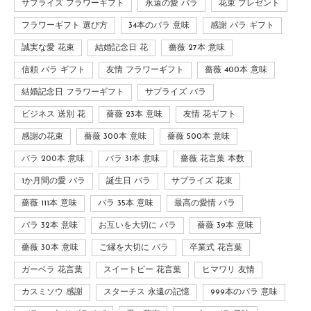
サプライズ フラワーギフト
永遠の愛 バラ
花束 プレゼント
フラワーギフト 選び方
34本のバラ 意味
感謝 バラ ギフト
誠実な愛 花束
結婚記念日 花
薔薇 27本 意味
信頼 バラ ギフト
友情 フラワーギフト
薔薇 400本 意味
結婚記念日 フラワーギフト
サプライズ バラ
ビジネス 送別 花
薔薇 23本 意味
友情 花ギフト
感謝の花束
薔薇 300本 意味
薔薇 500本 意味
バラ 200本 意味
バラ 31本 意味
薔薇 花言葉 本数
1か月間の愛 バラ
誕生日 バラ
サプライズ 花束
薔薇 111本 意味
バラ 35本 意味
最高の愛情 バラ
バラ 32本 意味
お互いを大切に バラ
薔薇 39本 意味
薔薇 30本 意味
ご縁を大切に バラ
卒業式 花言葉
ガーベラ 花言葉
スイートピー 花言葉
ヒマワリ 友情
カスミソウ 感謝
スターチス 永遠の記憶
999本のバラ 意味