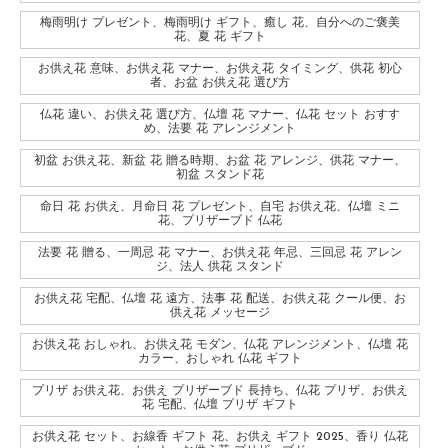
梅雨明け プレゼント、梅雨明け ギフト、癒し 花、自分へのご褒美
花、夏 花 ギフト
お供え花 意味、お供え花 マナー、お供え花 タイミング、供花 初心
者、お盆 お供え花 選び方
仏花 違い、お供え花 選び方、仏壇 花 マナー、仏花 セット おすす
め、法要 花 アレンジメント
初盆 お供え花、新盆 花 贈る時期、お盆 花 アレンジ、供花 マナー、
初盆 スタンド花
命日 花 お供え、月命日 花 プレゼント、自宅 お供え花、仏壇 ミニ
花、プリザーブド 仏花
法要 花 贈る、一周忌 花 マナー、お供え花 年忌、三回忌 花 アレン
ジ、法人 供花 スタンド
お供え花 宅配、仏壇 花 遠方、法事 花 配送、お供え花 クール便、お
供え花 メッセージ
お供え花 おしゃれ、お供え花 モダン、仏花 アレンジメント、仏壇 花
カラー、おしゃれ 仏花 ギフト
プリザ お供え花、お供え プリザーブド 長持ち、仏花 プリザ、お供え
花 宅配、仏壇 プリザ ギフト
お供え花 セット、お線香 ギフト 花、お供え ギフト 2025、香り 仏花