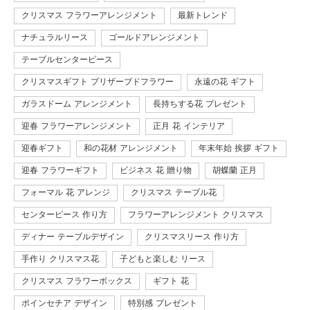
クリスマス フラワーアレンジメント
最新トレンド
ナチュラルリース
ゴールドアレンジメント
テーブルセンターピース
クリスマスギフト プリザーブドフラワー
永遠の花 ギフト
ガラスドーム アレンジメント
長持ちする花 プレゼント
迎春 フラワーアレンジメント
正月 花 インテリア
迎春ギフト
和の花材 アレンジメント
年末年始 挨拶 ギフト
迎春 フラワーギフト
ビジネス 花 贈り物
胡蝶蘭 正月
フォーマル 花 アレンジ
クリスマス テーブル花
センターピース 作り方
フラワーアレンジメント クリスマス
ディナー テーブルデザイン
クリスマスリース 作り方
手作り クリスマス花
子どもと楽しむ リース
クリスマス フラワーボックス
ギフト 花
ポインセチア デザイン
特別感 プレゼント