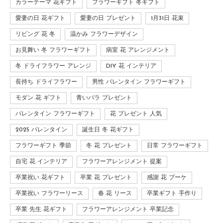
カラーテーマ 花ギフト
フラワーギフト 冬ギフト
愛妻の日 花ギフト
愛妻の日 プレゼント
1月31日 花束
リビング 花 冬
温かみ フラワーデザイン
お見舞い 冬 フラワーギフト
病室 花 アレンジメント
冬 ドライフラワー アレンジ
DIY 花 インテリア
長持ち ドライフラワー
男性 バレンタイン フラワーギフト
モダン 花 ギフト
青いバラ プレゼント
バレンタイン フラワーギフト
花 プレゼント 人気
2025 バレンタイン
誕生日 冬 花ギフト
フラワーギフト 季節
冬 花 プレゼント
日常 フラワーギフト
自宅 花 インテリア
フラワーアレンジメント 提案
卒業祝い 花ギフト
卒業 花 プレゼント
感謝 花 ブーケ
卒業祝い フラワーリース
春 花 リース
卒業ギフト 手作り
卒業 先生 花ギフト
フラワーアレンジメント 卒業記念