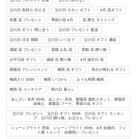
父の日 プレゼント 必要
父の日 贈らない
父の日 気持ち 伝える
父の日 小さい ギフト
6月 花ギフト
初夏 花 プレゼント
季節の花 6月
花 贈る タイミング
父の日 ギフト 間に合う
父の日 プレゼント 配送
父の日 注文 期限
父の日 いつまで
父の日 ギフト 通販
感謝 花 プレゼント
退職 お礼 花
異動 花 贈り物
お中元前 ギフト
感謝 花 贈り物
6月 誕生日 花
紫陽花 アレンジメント
梅雨 花 ギフト
気分が晴れる ギフト
梅雨入り 2025
梅雨 いつから
おうち時間 梅雨
梅雨 花 インテリア
雨の日 暮らし
あじさい 名所 2025、あじさい 見頃、紫陽花 撮影スポット、紫陽花
鉢植え、紫陽花 ブーケ、季節の花 ギフト
父の日 プレゼント、父の日 ギフト 2025、父の日 ギフト ランキン
グ、父の日 贈り物、お父さん プレゼント
ジューンブライド 意味、ジューンブライド 2025、6月 結婚式、フォ
ト婚 トレンド、結婚祝い プレゼント