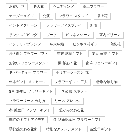
お祝い 花
冬の花
ウェディング
卓上フラワー
オーダーメイド
公演
フラワー スタンド
卓上花
インドアグリーン
フラワーディスプレイ
紅葉
サンクスギビング
ブーケ
ビジネスシーン
室内グリーン
インテリアプランツ
年末年始
ビジネス花ギフト
高級花
法人向けフラワーギフト
年末 感謝ギフト
友人 家族 ギフト
お祝い フラワースタンド
開店祝い 花
豪華 フラワーギフト
冬 パーティー フラワー
ホリデーシーズン 花
年末ギフト メッセージ
フラワーギフト 工夫
特別な贈り物
2月 誕生日 フラワーギフト
季節感 花ギフト
フラワーリース 作り方
リース アレンジ
冬 誕生日 フラワーギフト
温かみのある花
季節のギフトアイデア
冬 結婚記念日 フラワーギフト
季節感のある花束
特別なアレンジメント
記念日ギフト