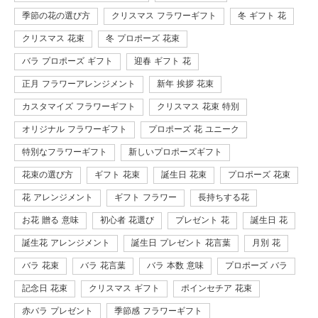
季節の花の選び方
クリスマス フラワーギフト
冬 ギフト 花
クリスマス 花束
冬 プロポーズ 花束
バラ プロポーズ ギフト
迎春 ギフト 花
正月 フラワーアレンジメント
新年 挨拶 花束
カスタマイズ フラワーギフト
クリスマス 花束 特別
オリジナル フラワーギフト
プロポーズ 花 ユニーク
特別なフラワーギフト
新しいプロポーズギフト
花束の選び方
ギフト 花束
誕生日 花束
プロポーズ 花束
花 アレンジメント
ギフト フラワー
長持ちする花
お花 贈る 意味
初心者 花選び
プレゼント 花
誕生日 花
誕生花 アレンジメント
誕生日 プレゼント 花言葉
月別 花
バラ 花束
バラ 花言葉
バラ 本数 意味
プロポーズ バラ
記念日 花束
クリスマス ギフト
ポインセチア 花束
赤バラ プレゼント
季節感 フラワーギフト