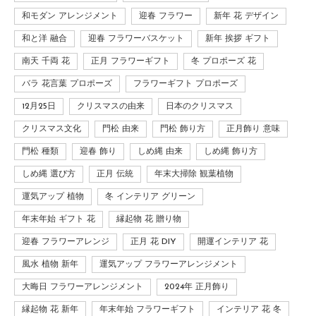
和モダン アレンジメント
迎春 フラワー
新年 花 デザイン
和と洋 融合
迎春 フラワーバスケット
新年 挨拶 ギフト
南天 千両 花
正月 フラワーギフト
冬 プロポーズ 花
バラ 花言葉 プロポーズ
フラワーギフト プロポーズ
12月25日
クリスマスの由来
日本のクリスマス
クリスマス文化
門松 由来
門松 飾り方
正月飾り 意味
門松 種類
迎春 飾り
しめ縄 由来
しめ縄 飾り方
しめ縄 選び方
正月 伝統
年末大掃除 観葉植物
運気アップ 植物
冬 インテリア グリーン
年末年始 ギフト 花
縁起物 花 贈り物
迎春 フラワーアレンジ
正月 花 DIY
開運インテリア 花
風水 植物 新年
運気アップ フラワーアレンジメント
大晦日 フラワーアレンジメント
2024年 正月飾り
縁起物 花 新年
年末年始 フラワーギフト
インテリア 花 冬