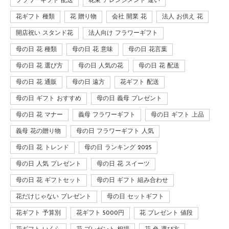
フラワーギフト 配送
花束 アレンジメント 違い
花ギフト 種類
花 贈り物
会社 開業 花
法人 お供え 花
開店祝い スタンド花
法人向け フラワーギフト
母の日 花 種類
母の日 花 意味
母の日 花言葉
母の日 花 選び方
母の日 人気の花
母の日 花 配送
母の日 花 通販
母の日 遠方
花ギフト 配送
母の日 ギフト おすすめ
母の日 義母 プレゼント
母の日 花 マナー
義母 フラワーギフト
母の日 ギフト 上品
義母 花の贈り物
母の日 フラワーギフト 人気
母の日 花 トレンド
母の日 ランキング 2025
母の日 人気 プレゼント
母の日 花 スイーツ
母の日 花 ギフトセット
母の日 ギフト 組み合わせ
花だけじゃない プレゼント
母の日 セットギフト
花ギフト 予算別
花ギフト 5000円
花 プレゼント 値段