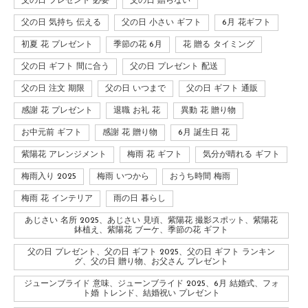
父の日 プレゼント 必要
父の日 贈らない
父の日 気持ち 伝える
父の日 小さい ギフト
6月 花ギフト
初夏 花 プレゼント
季節の花 6月
花 贈る タイミング
父の日 ギフト 間に合う
父の日 プレゼント 配送
父の日 注文 期限
父の日 いつまで
父の日 ギフト 通販
感謝 花 プレゼント
退職 お礼 花
異動 花 贈り物
お中元前 ギフト
感謝 花 贈り物
6月 誕生日 花
紫陽花 アレンジメント
梅雨 花 ギフト
気分が晴れる ギフト
梅雨入り 2025
梅雨 いつから
おうち時間 梅雨
梅雨 花 インテリア
雨の日 暮らし
あじさい 名所 2025、あじさい 見頃、紫陽花 撮影スポット、紫陽花
鉢植え、紫陽花 ブーケ、季節の花 ギフト
父の日 プレゼント、父の日 ギフト 2025、父の日 ギフト ランキン
グ、父の日 贈り物、お父さん プレゼント
ジューンブライド 意味、ジューンブライド 2025、6月 結婚式、フォ
ト婚 トレンド、結婚祝い プレゼント