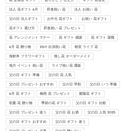
花 定期便 ギフト
ありがとう 伝え方
ギフト 習慣化
法人 花ギフト 6月
昇進祝い 花
法人 お祝い 花
父の日 法人ギフト
お中元 花ギフト
お祝い 花ギフト
花ギフト 選び方
昇進祝い 花 プレゼント
花 アレンジメント マナー
花 ギフト 感謝
花 ギフト 退職
6月 花 贈り物
22/7 出演祝い花
根室 ライブ 花
海鮮丼 フラワーギフト
推し花 オーダーメイド
地方 イベント 祝い花
ライブ祝い花 通販
父の日 ギフト 準備
父の日 花 人気
父の日 プレゼント おすすめ
父の日 早割
父の日 いつ 準備
6月 花 ギフト
梅雨 花 プレゼント
紫陽花 ギフト
初夏 花 贈り物
季節の花 ギフト
父の日 ギフト 比較
父の日 プレゼント 迷う
父の日 花 お酒
父の日 人気 2025
父の日 ギフト おすすめ
父の日 ギフト 迷う