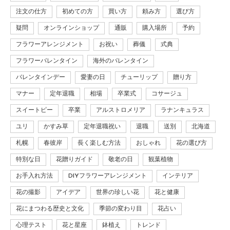
注文の仕方
初めての方
買い方
頼み方
選び方
疑問
オンラインショップ
通販
購入場所
予約
フラワーアレンジメント
お祝い
葬儀
式典
フラワーバレンタイン
海外のバレンタイン
バレンタインデー
愛妻の日
チューリップ
贈り方
マナー
定年退職
相場
卒業式
コサージュ
スイートピー
卒業
アルストロメリア
ラナンキュラス
ユリ
かすみ草
定年退職祝い
退職
送別
北海道
札幌
春彼岸
長く楽しむ方法
おしゃれ
花の選び方
特別な日
花贈りガイド
敬老の日
観葉植物
お手入れ方法
DIYフラワーアレンジメント
インテリア
花の撮影
アイデア
世界の珍しい花
花と健康
花にまつわる歴史と文化
季節の変わり目
花占い
心理テスト
花と星座
鉢植え
トレンド