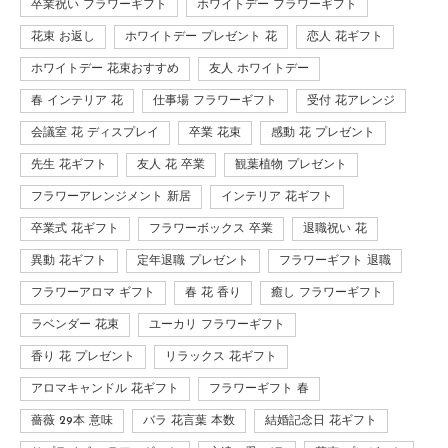
卒業祝い フラワーギフト
ホワイトデー フラワーギフト
花束 お返し
ホワイトデー プレゼント 花
恋人 花ギフト
ホワイトデー 花束おすすめ
友人 ホワイトデー
春 インテリア 花
仕事場 フラワーギフト
受付 花アレンジ
会議室 花 ディスプレイ
卒業 花束
感動 花 プレゼント
先生 花ギフト
友人 花 卒業
観葉植物 プレゼント
フラワーアレンジメント 新居
インテリア 花ギフト
卒業式 花ギフト
フラワーボックス 卒業
退職祝い 花
異動 花ギフト
定年退職 プレゼント
フラワーギフト 退職
フラワーアロマ ギフト
春 花 香り
癒し フラワーギフト
ラベンダー 花束
ユーカリ フラワーギフト
香り 花 プレゼント
リラックス 花ギフト
アロマキャンドル 花ギフト
フラワーギフト 春
薔薇 29本 意味
バラ 花言葉 本数
結婚記念日 花ギフト