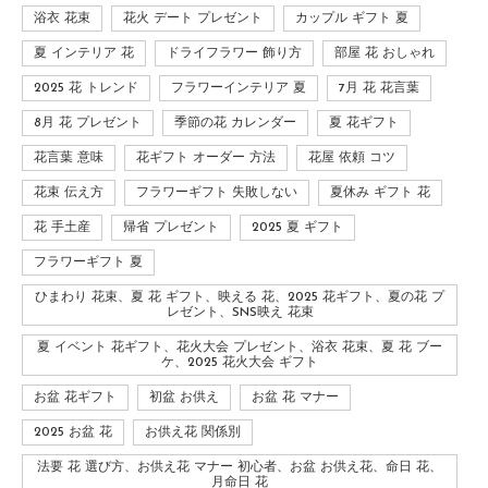
浴衣 花束
花火 デート プレゼント
カップル ギフト 夏
夏 インテリア 花
ドライフラワー 飾り方
部屋 花 おしゃれ
2025 花 トレンド
フラワーインテリア 夏
7月 花 花言葉
8月 花 プレゼント
季節の花 カレンダー
夏 花ギフト
花言葉 意味
花ギフト オーダー 方法
花屋 依頼 コツ
花束 伝え方
フラワーギフト 失敗しない
夏休み ギフト 花
花 手土産
帰省 プレゼント
2025 夏 ギフト
フラワーギフト 夏
ひまわり 花束、夏 花 ギフト、映える 花、2025 花ギフト、夏の花 プ
レゼント、SNS映え 花束
夏 イベント 花ギフト、花火大会 プレゼント、浴衣 花束、夏 花 ブー
ケ、2025 花火大会 ギフト
お盆 花ギフト
初盆 お供え
お盆 花 マナー
2025 お盆 花
お供え花 関係別
法要 花 選び方、お供え花 マナー 初心者、お盆 お供え花、命日 花、
月命日 花