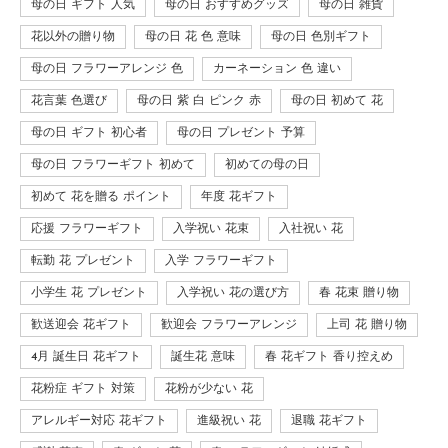
母の日 ギフト 人気
母の日 おすすめグッズ
母の日 雑貨
花以外の贈り物
母の日 花 色 意味
母の日 色別ギフト
母の日 フラワーアレンジ 色
カーネーション 色 違い
花言葉 色選び
母の日 紫 白 ピンク 赤
母の日 初めて 花
母の日 ギフト 初心者
母の日 プレゼント 予算
母の日 フラワーギフト 初めて
初めての母の日
初めて 花を贈る ポイント
年度 花ギフト
応援 フラワーギフト
入学祝い 花束
入社祝い 花
転勤 花 プレゼント
入学 フラワーギフト
小学生 花 プレゼント
入学祝い 花の選び方
春 花束 贈り物
歓送迎会 花ギフト
歓迎会 フラワーアレンジ
上司 花 贈り物
4月 誕生日 花ギフト
誕生花 意味
春 花ギフト 香り控えめ
花粉症 ギフト 対策
花粉が少ない 花
アレルギー対応 花ギフト
進級祝い 花
退職 花ギフト