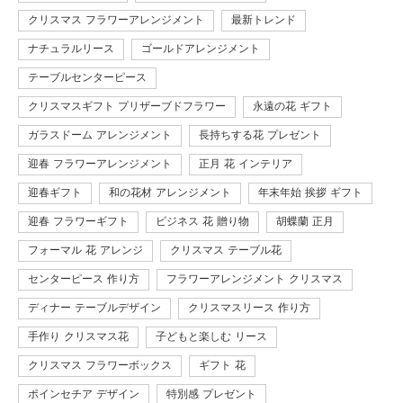
クリスマス フラワーアレンジメント
最新トレンド
ナチュラルリース
ゴールドアレンジメント
テーブルセンターピース
クリスマスギフト プリザーブドフラワー
永遠の花 ギフト
ガラスドーム アレンジメント
長持ちする花 プレゼント
迎春 フラワーアレンジメント
正月 花 インテリア
迎春ギフト
和の花材 アレンジメント
年末年始 挨拶 ギフト
迎春 フラワーギフト
ビジネス 花 贈り物
胡蝶蘭 正月
フォーマル 花 アレンジ
クリスマス テーブル花
センターピース 作り方
フラワーアレンジメント クリスマス
ディナー テーブルデザイン
クリスマスリース 作り方
手作り クリスマス花
子どもと楽しむ リース
クリスマス フラワーボックス
ギフト 花
ポインセチア デザイン
特別感 プレゼント