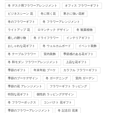
冬 デスク用フラワーアレンジメント
オフィス フラワーギフト
ビジネスシーン 花
冬に咲く花
寒さに強い花材
冬のフラワーギフト
冬 フラワーアレンジメント
ライトアップ 花
ロマンチック デザイン
冬 観葉植物
癒しの贈り物
冬 ドライフラワー
インテリアギフト
おしゃれな花ギフト
冬 ウェルカムボード
イベント装飾
冬 テーブルフラワー
室内装飾
季節感のある花ギフト
冬 和モダン フラワーアレンジメント
上品な花ギフト
季節のギフト
年末年始 ブーケ
カラフル フラワーギフト
季節のブーケデザイン
冬 ガーデニング
室内 ガーデン
季節の花 アレンジメント
フラワーギフト ラッピング
特別な花ギフト
個性的 ラッピングデザイン
冬 フラワーボックス
コンパクト 花ギフト
季節のフラワーアレンジメント
冬 記念日 花束