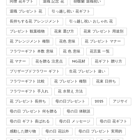
同僚 花ギフト
退職 記念 花
胡蝶蘭 退職祝い
退職 プレゼント 花
引っ越し祝い 花ギフト
長持ちする花 アレンジメント
引っ越し祝い おしゃれ 花
プレゼント 観葉植物
花束 選び方
花束 プレゼント 用途別
花 アレンジメント 種類
花色 意味
花 プレゼント マナー
フラワーギフト 本数 意味
花 色 意味
花言葉 一覧
花 マナー
花を贈る 注意点
NG花材
花ギフト 贈り方
プリザーブドフラワー ギフト
生花 プレゼント 違い
フラワーギフト 比較
花 プレゼント 種類
花束 日持ち
フラワーギフト 手入れ
花 水替え 方法
花 プレゼント 長持ち
母の日プレゼント
2025
アジサイ
母の日 プレゼント 何を贈る
母の日 体験談
母の日 ギフト 喜ばれる
母の日 メッセージ
母の日 花ギフト
感動した贈り物
母の日 花以外
母の日 プレゼント 実用的