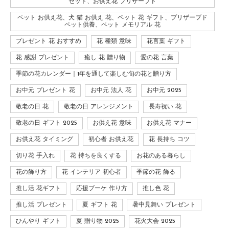
セット、お供え花 プリザーブド
ペット お供え花、犬 猫 お供え 花、ペット 花 ギフト、プリザーブド
ペット供養、ペット メモリアル 花
プレゼント 花 おすすめ
花 種類 意味
花言葉 ギフト
花 感謝 プレゼント
癒し 花 贈り物
愛の花 言葉
季節の花カレンダー｜1年を通して楽しむ旬の花と贈り方
お中元 プレゼント 花
お中元 法人 花
お中元 2025
敬老の日 花
敬老の日 アレンジメント
長寿祝い 花
敬老の日 ギフト 2025
お供え花 意味
お供え花 マナー
お供え花 タイミング
初心者 お供え花
花 長持ち コツ
切り花 手入れ
花 持ちを良くする
お花のある暮らし
花の飾り方
花 インテリア 初心者
季節の花 飾る
推し活 花ギフト
応援ブーケ 作り方
推し色 花
推し活 プレゼント
夏 ギフト 花
暑中見舞い プレゼント
ひんやり ギフト
夏 贈り物 2025
花火大会 2025