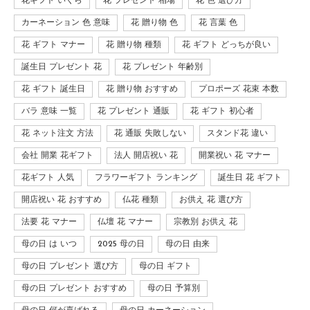
花ギフト いくら
花 プレゼント 相場
花 色 選び方
カーネーション 色 意味
花 贈り物 色
花 言葉 色
花 ギフト マナー
花 贈り物 種類
花 ギフト どっちが良い
誕生日 プレゼント 花
花 プレゼント 年齢別
花 ギフト 誕生日
花 贈り物 おすすめ
プロポーズ 花束 本数
バラ 意味 一覧
花 プレゼント 通販
花 ギフト 初心者
花 ネット注文 方法
花 通販 失敗しない
スタンド花 違い
会社 開業 花ギフト
法人 開店祝い 花
開業祝い 花 マナー
花ギフト 人気
フラワーギフト ランキング
誕生日 花 ギフト
開店祝い 花 おすすめ
仏花 種類
お供え 花 選び方
法要 花 マナー
仏壇 花 マナー
宗教別 お供え 花
母の日 は いつ
2025 母の日
母の日 由来
母の日 プレゼント 選び方
母の日 ギフト
母の日 プレゼント おすすめ
母の日 予算別