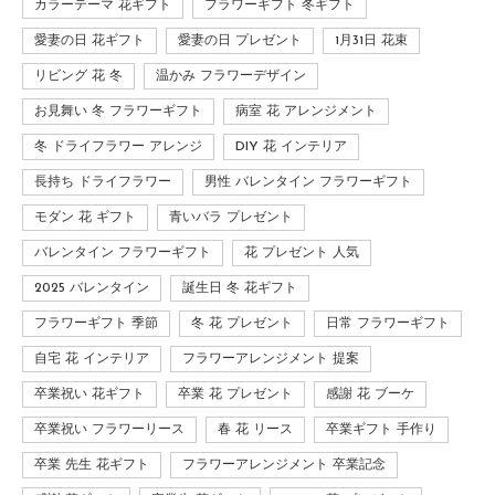
カラーテーマ 花ギフト
フラワーギフト 冬ギフト
愛妻の日 花ギフト
愛妻の日 プレゼント
1月31日 花束
リビング 花 冬
温かみ フラワーデザイン
お見舞い 冬 フラワーギフト
病室 花 アレンジメント
冬 ドライフラワー アレンジ
DIY 花 インテリア
長持ち ドライフラワー
男性 バレンタイン フラワーギフト
モダン 花 ギフト
青いバラ プレゼント
バレンタイン フラワーギフト
花 プレゼント 人気
2025 バレンタイン
誕生日 冬 花ギフト
フラワーギフト 季節
冬 花 プレゼント
日常 フラワーギフト
自宅 花 インテリア
フラワーアレンジメント 提案
卒業祝い 花ギフト
卒業 花 プレゼント
感謝 花 ブーケ
卒業祝い フラワーリース
春 花 リース
卒業ギフト 手作り
卒業 先生 花ギフト
フラワーアレンジメント 卒業記念