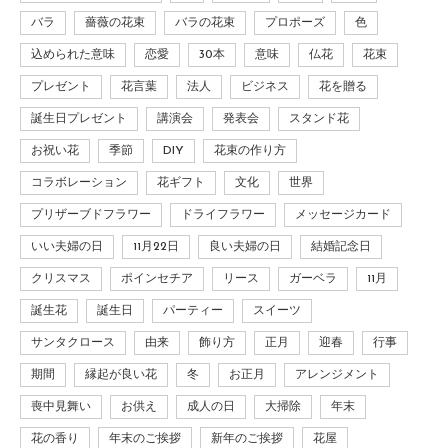
バラ
薔薇の花束
バラの花束
プロポーズ
色
込められた意味
恋愛
30本
意味
仏花
花束
プレゼント
花言葉
法人
ビジネス
花を贈る
誕生日プレゼント
講演会
発表会
スタンド花
お祝い花
季節
DIY
花束の作り方
コラボレーション
花ギフト
文化
世界
プリザーブドフラワー
ドライフラワー
メッセージカード
いい夫婦の日
11月22日
良い夫婦の日
結婚記念日
クリスマス
ポインセチア
リース
ガーベラ
11月
誕生花
誕生日
パーティー
スイーツ
サンタクロース
由来
飾り方
正月
迎春
行事
期間
縁起が良い花
冬
お正月
アレンジメント
喪中見舞い
お供え
成人の日
大掃除
年末
花の香り
年末のご挨拶
新年のご挨拶
花屋