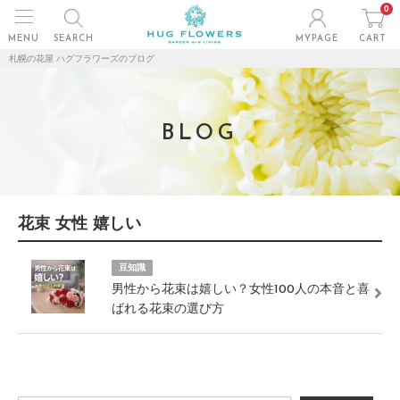
0
MENU
SEARCH
MYPAGE
CART
札幌の花屋 ハグフラワーズのブログ
BLOG
花束 女性 嬉しい
豆知識
男性から花束は嬉しい？女性100人の本音と喜
ばれる花束の選び方