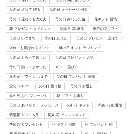
母の日 遅れてごめんね
母の日 間に合わない
母の日 遅れて 贈る
母の日 メッセージ 例文
母の日 遅れても大丈夫
母の日 終わった後
花ギフト 習慣
花 プレゼント タイミング
記念日 花 贈る
季節の花ギフト
母の日 いつまで
母の日 忘れた
母の日 プレゼント 遅れて
遅れても喜ばれる ギフト
母の日 ギフト ランキング
母の日 もらって嬉しい
母の日 プレゼント 人気
母の日 贈ってよかった
ギフト 選び方
父の日 ギフト いつまで
父の日 プレゼント 準備
父の日 2025
父の日 贈り物
母の日 お返し
母の日 お礼 プレゼント
花 ギフト お返し
母の日 ありがとう メッセージ
5月 花 ギフト
芍薬 花束 通販
紫陽花 ギフト 5月
初夏 花 アレンジメント
季節の花 プレゼント
花 ギフト 習慣
花 プレゼント 月1