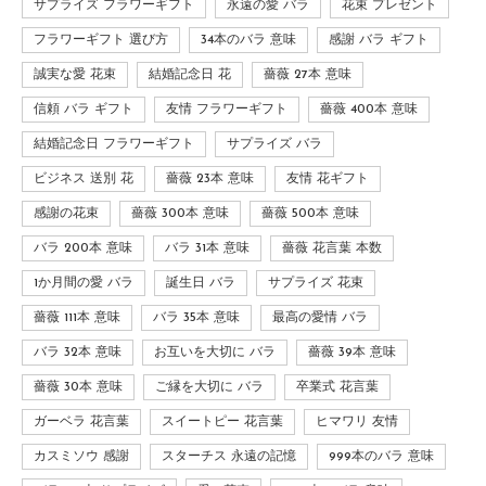
サプライズ フラワーギフト
永遠の愛 バラ
花束 プレゼント
フラワーギフト 選び方
34本のバラ 意味
感謝 バラ ギフト
誠実な愛 花束
結婚記念日 花
薔薇 27本 意味
信頼 バラ ギフト
友情 フラワーギフト
薔薇 400本 意味
結婚記念日 フラワーギフト
サプライズ バラ
ビジネス 送別 花
薔薇 23本 意味
友情 花ギフト
感謝の花束
薔薇 300本 意味
薔薇 500本 意味
バラ 200本 意味
バラ 31本 意味
薔薇 花言葉 本数
1か月間の愛 バラ
誕生日 バラ
サプライズ 花束
薔薇 111本 意味
バラ 35本 意味
最高の愛情 バラ
バラ 32本 意味
お互いを大切に バラ
薔薇 39本 意味
薔薇 30本 意味
ご縁を大切に バラ
卒業式 花言葉
ガーベラ 花言葉
スイートピー 花言葉
ヒマワリ 友情
カスミソウ 感謝
スターチス 永遠の記憶
999本のバラ 意味