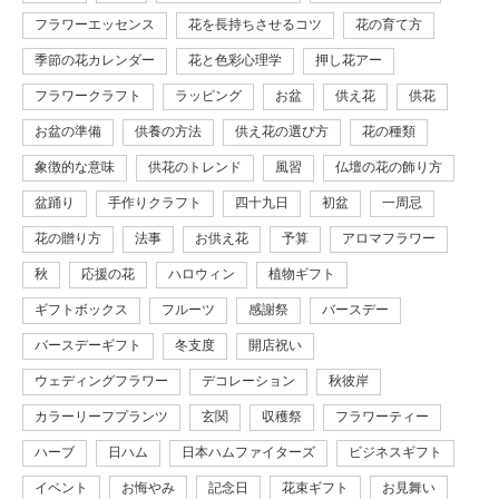
フラワーエッセンス
花を長持ちさせるコツ
花の育て方
季節の花カレンダー
花と色彩心理学
押し花アー
フラワークラフト
ラッピング
お盆
供え花
供花
お盆の準備
供養の方法
供え花の選び方
花の種類
象徴的な意味
供花のトレンド
風習
仏壇の花の飾り方
盆踊り
手作りクラフト
四十九日
初盆
一周忌
花の贈り方
法事
お供え花
予算
アロマフラワー
秋
応援の花
ハロウィン
植物ギフト
ギフトボックス
フルーツ
感謝祭
バースデー
バースデーギフト
冬支度
開店祝い
ウェディングフラワー
デコレーション
秋彼岸
カラーリーフプランツ
玄関
収穫祭
フラワーティー
ハーブ
日ハム
日本ハムファイターズ
ビジネスギフト
イベント
お悔やみ
記念日
花束ギフト
お見舞い