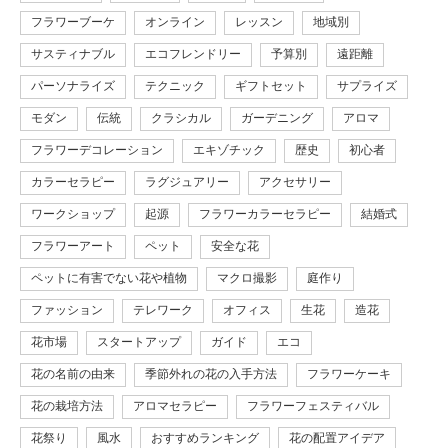
フラワーブーケ
オンライン
レッスン
地域別
サスティナブル
エコフレンドリー
予算別
遠距離
パーソナライズ
テクニック
ギフトセット
サプライズ
モダン
伝統
クラシカル
ガーデニング
アロマ
フラワーデコレーション
エキゾチック
歴史
初心者
カラーセラピー
ラグジュアリー
アクセサリー
ワークショップ
起源
フラワーカラーセラピー
結婚式
フラワーアート
ペット
安全な花
ペットに有害でない花や植物
マクロ撮影
庭作り
ファッション
テレワーク
オフィス
生花
造花
花市場
スタートアップ
ガイド
エコ
花の名前の由来
季節外れの花の入手方法
フラワーケーキ
花の栽培方法
アロマセラピー
フラワーフェスティバル
花祭り
風水
おすすめランキング
花の配置アイデア