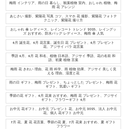
梅雨 インテリア、雨の日 暮らし、観葉植物 室内、おしゃれ 植物、梅
雨 花 アレンジ
あじさい 撮影、紫陽花 写真 コツ、スマホ 花 撮影、紫陽花 フォトテ
クニック、紫陽花 撮り方
おしゃれ 傘 レディース、レインコート トレンド 2025、レイングッ
ズ おすすめ、防水バッグ レディース、梅雨 傘 人気
6月 誕生花、6月 花言葉、誕生日 花 プレゼント、6月 プレゼント
花、アジサイ バラ 花言葉
季語 6月、6月 花 和名、植物 日本語、アジサイ 季語、花の名前 和
語、初夏 植物 言葉
梅雨 花 きれい 理由、花 雨 科学、雨 植物 効果、アジサイ 美しく見
える 理由、湿度と花
雨の日 ギフト、梅雨 プレゼント、ちょっとした プレゼント、梅雨 花
ギフト、気遣い ギフト
季節の花 ギフト、6月 花束 おすすめ、梅雨 花 プレゼント、アジサイ
ギフト、フラワーギフト 6月
お中元 花ギフト、お中元 プレゼント 花、お中元 2025、法人 お中元
花、個人 花ギフト お中元
7月 花、夏 花 花言葉、季節の花 夏、7月 花束 おすすめ、夏 ギフト
フラワー