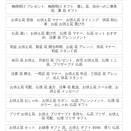
梅雨明け プレゼント、梅雨明け ギフト、癒し 花、自分へのご褒美
花、夏 花 ギフト
お供え花 意味、お供え花 マナー、お供え花 タイミング、供花 初心
者、お盆 お供え花 選び方
仏花 違い、お供え花 選び方、仏壇 花 マナー、仏花 セット おすす
め、法要 花 アレンジメント
初盆 お供え花、新盆 花 贈る時期、お盆 花 アレンジ、供花 マナー、
初盆 スタンド花
命日 花 お供え、月命日 花 プレゼント、自宅 お供え花、仏壇 ミニ
花、プリザーブド 仏花
法要 花 贈る、一周忌 花 マナー、お供え花 年忌、三回忌 花 アレン
ジ、法人 供花 スタンド
お供え花 宅配、仏壇 花 遠方、法事 花 配送、お供え花 クール便、お
供え花 メッセージ
お供え花 おしゃれ、お供え花 モダン、仏花 アレンジメント、仏壇 花
カラー、おしゃれ 仏花 ギフト
プリザ お供え花、お供え プリザーブド 長持ち、仏花 プリザ、お供え
花 宅配、仏壇 プリザ ギフト
お供え花 セット、お線香 ギフト 花、お供え ギフト 2025、香り 仏花