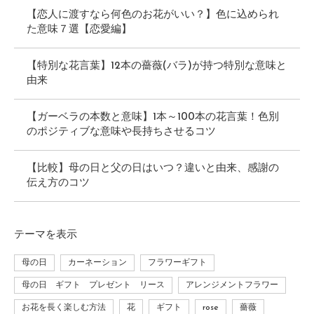
【恋人に渡すなら何色のお花がいい？】色に込められ
た意味７選【恋愛編】
【特別な花言葉】12本の薔薇(バラ)が持つ特別な意味と
由来
【ガーベラの本数と意味】1本～100本の花言葉！色別
のポジティブな意味や長持ちさせるコツ
【比較】母の日と父の日はいつ？違いと由来、感謝の
伝え方のコツ
テーマ
を表示
母の日
カーネーション
フラワーギフト
母の日 ギフト プレゼント リース
アレンジメントフラワー
お花を長く楽しむ方法
花
ギフト
rose
薔薇