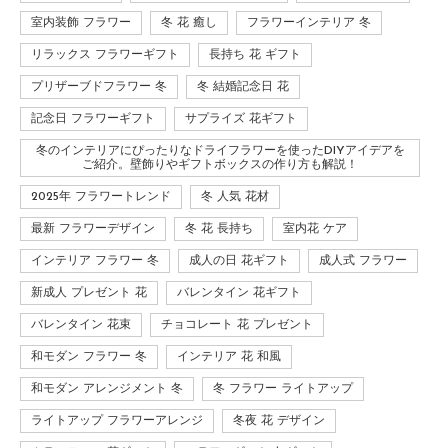
室内装飾 フラワー
冬 花 癒し
フラワーインテリア 冬
リラックス フラワーギフト
長持ち 花 ギフト
プリザーブドフラワー 冬
冬 結婚記念日 花
記念日 フラワーギフト
サプライズ 花ギフト
冬のインテリアにぴったりなドライフラワーを使ったDIYアイデアを
ご紹介。壁飾りやギフトボックスの作り方も解説！
2025年 フラワートレンド
冬 人気 花材
最新 フラワーデザイン
冬 花 長持ち
室内花 ケア
インテリア フラワー 冬
成人の日 花ギフト
成人式 フラワー
新成人 プレゼント 花
バレンタイン 花ギフト
バレンタイン 花束
チョコレート 花 プレゼント
和モダン フラワー 冬
インテリア 花 和風
和モダン アレンジメント 冬
冬 フラワー ライトアップ
ライトアップ フラワーアレンジ
冬夜 花 デザイン