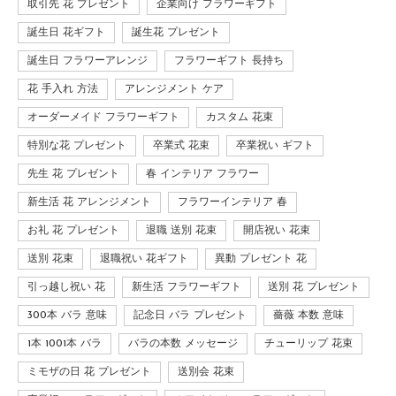
取引先 花 プレゼント
企業向け フラワーギフト
誕生日 花ギフト
誕生花 プレゼント
誕生日 フラワーアレンジ
フラワーギフト 長持ち
花 手入れ 方法
アレンジメント ケア
オーダーメイド フラワーギフト
カスタム 花束
特別な花 プレゼント
卒業式 花束
卒業祝い ギフト
先生 花 プレゼント
春 インテリア フラワー
新生活 花 アレンジメント
フラワーインテリア 春
お礼 花 プレゼント
退職 送別 花束
開店祝い 花束
送別 花束
退職祝い 花ギフト
異動 プレゼント 花
引っ越し祝い 花
新生活 フラワーギフト
送別 花 プレゼント
300本 バラ 意味
記念日 バラ プレゼント
薔薇 本数 意味
1本 1001本 バラ
バラの本数 メッセージ
チューリップ 花束
ミモザの日 花 プレゼント
送別会 花束