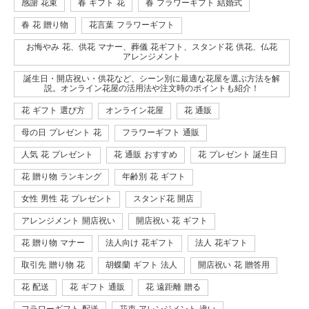
感謝 花束
春 ギフト 花
春 フラワーギフト 結婚式
春 花 贈り物
花言葉 フラワーギフト
お悔やみ 花、供花 マナー、葬儀 花ギフト、スタンド花 供花、仏花
アレンジメント
誕生日・開店祝い・供花など、シーン別に最適な花屋を選ぶ方法を解
説。オンライン花屋の活用法や注文時のポイントも紹介！
花 ギフト 選び方
オンライン花屋
花 通販
母の日 プレゼント 花
フラワーギフト 通販
人気 花 プレゼント
花 通販 おすすめ
花 プレゼント 誕生日
花 贈り物 ランキング
年齢別 花 ギフト
女性 男性 花 プレゼント
スタンド花 開店
アレンジメント 開店祝い
開店祝い 花 ギフト
花 贈り物 マナー
法人向け 花ギフト
法人 花ギフト
取引先 贈り物 花
胡蝶蘭 ギフト 法人
開店祝い 花 贈答用
花 配送
花 ギフト 通販
花 遠距離 贈る