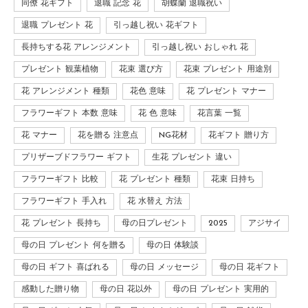
同僚 花ギフト
退職 記念 花
胡蝶蘭 退職祝い
退職 プレゼント 花
引っ越し祝い 花ギフト
長持ちする花 アレンジメント
引っ越し祝い おしゃれ 花
プレゼント 観葉植物
花束 選び方
花束 プレゼント 用途別
花 アレンジメント 種類
花色 意味
花 プレゼント マナー
フラワーギフト 本数 意味
花 色 意味
花言葉 一覧
花 マナー
花を贈る 注意点
NG花材
花ギフト 贈り方
プリザーブドフラワー ギフト
生花 プレゼント 違い
フラワーギフト 比較
花 プレゼント 種類
花束 日持ち
フラワーギフト 手入れ
花 水替え 方法
花 プレゼント 長持ち
母の日プレゼント
2025
アジサイ
母の日 プレゼント 何を贈る
母の日 体験談
母の日 ギフト 喜ばれる
母の日 メッセージ
母の日 花ギフト
感動した贈り物
母の日 花以外
母の日 プレゼント 実用的