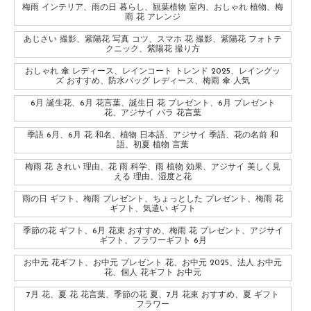
梅雨 インテリア、雨の日 暮らし、観葉植物 室内、おしゃれ 植物、梅
雨 花 アレンジ
あじさい 撮影、紫陽花 写真 コツ、スマホ 花 撮影、紫陽花 フォトテ
クニック、紫陽花 撮り方
おしゃれ 傘 レディース、レインコート トレンド 2025、レイングッ
ズ おすすめ、防水バッグ レディース、梅雨 傘 人気
6月 誕生花、6月 花言葉、誕生日 花 プレゼント、6月 プレゼント
花、アジサイ バラ 花言葉
季語 6月、6月 花 和名、植物 日本語、アジサイ 季語、花の名前 和
語、初夏 植物 言葉
梅雨 花 きれい 理由、花 雨 科学、雨 植物 効果、アジサイ 美しく見
える 理由、湿度と花
雨の日 ギフト、梅雨 プレゼント、ちょっとした プレゼント、梅雨 花
ギフト、気遣い ギフト
季節の花 ギフト、6月 花束 おすすめ、梅雨 花 プレゼント、アジサイ
ギフト、フラワーギフト 6月
お中元 花ギフト、お中元 プレゼント 花、お中元 2025、法人 お中元
花、個人 花ギフト お中元
7月 花、夏 花 花言葉、季節の花 夏、7月 花束 おすすめ、夏 ギフト
フラワー