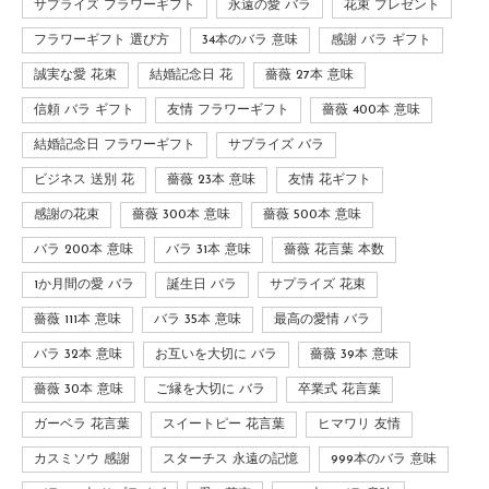
サプライズ フラワーギフト
永遠の愛 バラ
花束 プレゼント
フラワーギフト 選び方
34本のバラ 意味
感謝 バラ ギフト
誠実な愛 花束
結婚記念日 花
薔薇 27本 意味
信頼 バラ ギフト
友情 フラワーギフト
薔薇 400本 意味
結婚記念日 フラワーギフト
サプライズ バラ
ビジネス 送別 花
薔薇 23本 意味
友情 花ギフト
感謝の花束
薔薇 300本 意味
薔薇 500本 意味
バラ 200本 意味
バラ 31本 意味
薔薇 花言葉 本数
1か月間の愛 バラ
誕生日 バラ
サプライズ 花束
薔薇 111本 意味
バラ 35本 意味
最高の愛情 バラ
バラ 32本 意味
お互いを大切に バラ
薔薇 39本 意味
薔薇 30本 意味
ご縁を大切に バラ
卒業式 花言葉
ガーベラ 花言葉
スイートピー 花言葉
ヒマワリ 友情
カスミソウ 感謝
スターチス 永遠の記憶
999本のバラ 意味