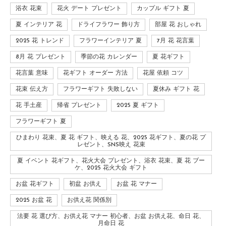
浴衣 花束
花火 デート プレゼント
カップル ギフト 夏
夏 インテリア 花
ドライフラワー 飾り方
部屋 花 おしゃれ
2025 花 トレンド
フラワーインテリア 夏
7月 花 花言葉
8月 花 プレゼント
季節の花 カレンダー
夏 花ギフト
花言葉 意味
花ギフト オーダー 方法
花屋 依頼 コツ
花束 伝え方
フラワーギフト 失敗しない
夏休み ギフト 花
花 手土産
帰省 プレゼント
2025 夏 ギフト
フラワーギフト 夏
ひまわり 花束、夏 花 ギフト、映える 花、2025 花ギフト、夏の花 プ
レゼント、SNS映え 花束
夏 イベント 花ギフト、花火大会 プレゼント、浴衣 花束、夏 花 ブー
ケ、2025 花火大会 ギフト
お盆 花ギフト
初盆 お供え
お盆 花 マナー
2025 お盆 花
お供え花 関係別
法要 花 選び方、お供え花 マナー 初心者、お盆 お供え花、命日 花、
月命日 花