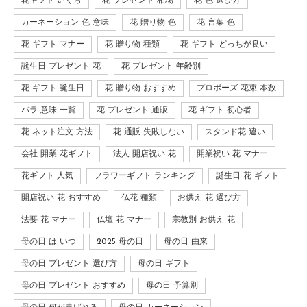
花ギフト いくら
花 プレゼント 相場
花 色 選び方
カーネーション 色 意味
花 贈り物 色
花 言葉 色
花 ギフト マナー
花 贈り物 種類
花 ギフト どっちが良い
誕生日 プレゼント 花
花 プレゼント 年齢別
花 ギフト 誕生日
花 贈り物 おすすめ
プロポーズ 花束 本数
バラ 意味 一覧
花 プレゼント 通販
花 ギフト 初心者
花 ネット注文 方法
花 通販 失敗しない
スタンド花 違い
会社 開業 花ギフト
法人 開店祝い 花
開業祝い 花 マナー
花ギフト 人気
フラワーギフト ランキング
誕生日 花 ギフト
開店祝い 花 おすすめ
仏花 種類
お供え 花 選び方
法要 花 マナー
仏壇 花 マナー
宗教別 お供え 花
母の日 は いつ
2025 母の日
母の日 由来
母の日 プレゼント 選び方
母の日 ギフト
母の日 プレゼント おすすめ
母の日 予算別