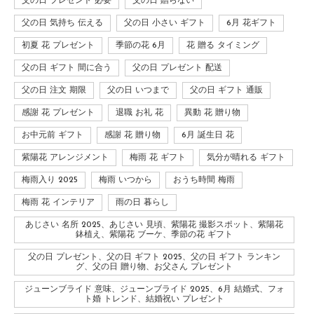
父の日 プレゼント 必要
父の日 贈らない
父の日 気持ち 伝える
父の日 小さい ギフト
6月 花ギフト
初夏 花 プレゼント
季節の花 6月
花 贈る タイミング
父の日 ギフト 間に合う
父の日 プレゼント 配送
父の日 注文 期限
父の日 いつまで
父の日 ギフト 通販
感謝 花 プレゼント
退職 お礼 花
異動 花 贈り物
お中元前 ギフト
感謝 花 贈り物
6月 誕生日 花
紫陽花 アレンジメント
梅雨 花 ギフト
気分が晴れる ギフト
梅雨入り 2025
梅雨 いつから
おうち時間 梅雨
梅雨 花 インテリア
雨の日 暮らし
あじさい 名所 2025、あじさい 見頃、紫陽花 撮影スポット、紫陽花
鉢植え、紫陽花 ブーケ、季節の花 ギフト
父の日 プレゼント、父の日 ギフト 2025、父の日 ギフト ランキン
グ、父の日 贈り物、お父さん プレゼント
ジューンブライド 意味、ジューンブライド 2025、6月 結婚式、フォ
ト婚 トレンド、結婚祝い プレゼント