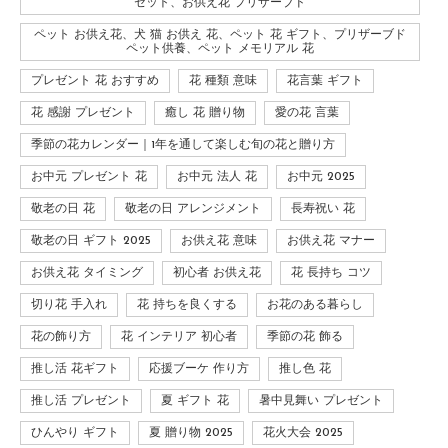
セット、お供え花 プリザーブド
ペット お供え花、犬 猫 お供え 花、ペット 花 ギフト、プリザーブド
ペット供養、ペット メモリアル 花
プレゼント 花 おすすめ
花 種類 意味
花言葉 ギフト
花 感謝 プレゼント
癒し 花 贈り物
愛の花 言葉
季節の花カレンダー｜1年を通して楽しむ旬の花と贈り方
お中元 プレゼント 花
お中元 法人 花
お中元 2025
敬老の日 花
敬老の日 アレンジメント
長寿祝い 花
敬老の日 ギフト 2025
お供え花 意味
お供え花 マナー
お供え花 タイミング
初心者 お供え花
花 長持ち コツ
切り花 手入れ
花 持ちを良くする
お花のある暮らし
花の飾り方
花 インテリア 初心者
季節の花 飾る
推し活 花ギフト
応援ブーケ 作り方
推し色 花
推し活 プレゼント
夏 ギフト 花
暑中見舞い プレゼント
ひんやり ギフト
夏 贈り物 2025
花火大会 2025