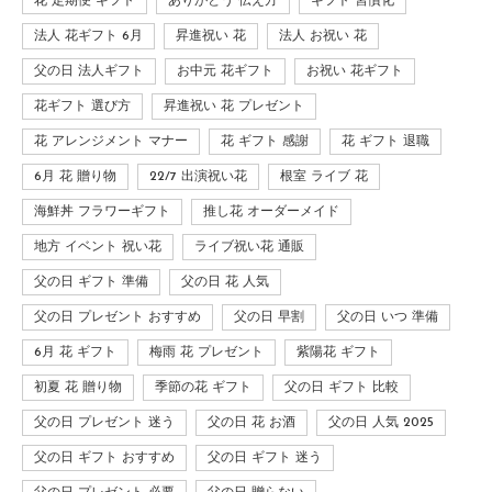
花 定期便 ギフト
ありがとう 伝え方
ギフト 習慣化
法人 花ギフト 6月
昇進祝い 花
法人 お祝い 花
父の日 法人ギフト
お中元 花ギフト
お祝い 花ギフト
花ギフト 選び方
昇進祝い 花 プレゼント
花 アレンジメント マナー
花 ギフト 感謝
花 ギフト 退職
6月 花 贈り物
22/7 出演祝い花
根室 ライブ 花
海鮮丼 フラワーギフト
推し花 オーダーメイド
地方 イベント 祝い花
ライブ祝い花 通販
父の日 ギフト 準備
父の日 花 人気
父の日 プレゼント おすすめ
父の日 早割
父の日 いつ 準備
6月 花 ギフト
梅雨 花 プレゼント
紫陽花 ギフト
初夏 花 贈り物
季節の花 ギフト
父の日 ギフト 比較
父の日 プレゼント 迷う
父の日 花 お酒
父の日 人気 2025
父の日 ギフト おすすめ
父の日 ギフト 迷う