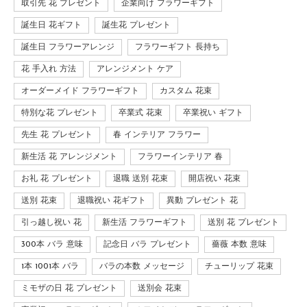
取引先 花 プレゼント
企業向け フラワーギフト
誕生日 花ギフト
誕生花 プレゼント
誕生日 フラワーアレンジ
フラワーギフト 長持ち
花 手入れ 方法
アレンジメント ケア
オーダーメイド フラワーギフト
カスタム 花束
特別な花 プレゼント
卒業式 花束
卒業祝い ギフト
先生 花 プレゼント
春 インテリア フラワー
新生活 花 アレンジメント
フラワーインテリア 春
お礼 花 プレゼント
退職 送別 花束
開店祝い 花束
送別 花束
退職祝い 花ギフト
異動 プレゼント 花
引っ越し祝い 花
新生活 フラワーギフト
送別 花 プレゼント
300本 バラ 意味
記念日 バラ プレゼント
薔薇 本数 意味
1本 1001本 バラ
バラの本数 メッセージ
チューリップ 花束
ミモザの日 花 プレゼント
送別会 花束