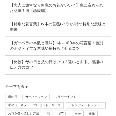
【恋人に渡すなら何色のお花がいい？】色に込められ
た意味７選【恋愛編】
【特別な花言葉】12本の薔薇(バラ)が持つ特別な意味と
由来
【ガーベラの本数と意味】1本～100本の花言葉！色別
のポジティブな意味や長持ちさせるコツ
【比較】母の日と父の日はいつ？違いと由来、感謝の
伝え方のコツ
テーマ
を表示
母の日
カーネーション
フラワーギフト
母の日 ギフト プレゼント リース
アレンジメントフラワー
お花を長く楽しむ方法
花
ギフト
rose
薔薇