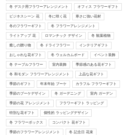
冬 デスク用フラワーアレンジメント
オフィス フラワーギフト
ビジネスシーン 花
冬に咲く花
寒さに強い花材
冬のフラワーギフト
冬 フラワーアレンジメント
ライトアップ 花
ロマンチック デザイン
冬 観葉植物
癒しの贈り物
冬 ドライフラワー
インテリアギフト
おしゃれな花ギフト
冬 ウェルカムボード
イベント装飾
冬 テーブルフラワー
室内装飾
季節感のある花ギフト
冬 和モダン フラワーアレンジメント
上品な花ギフト
季節のギフト
年末年始 ブーケ
カラフル フラワーギフト
季節のブーケデザイン
冬 ガーデニング
室内 ガーデン
季節の花 アレンジメント
フラワーギフト ラッピング
特別な花ギフト
個性的 ラッピングデザイン
冬 フラワーボックス
コンパクト 花ギフト
季節のフラワーアレンジメント
冬 記念日 花束