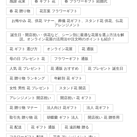
感謝 花束
春 ギフト 花
春 フラワーギフト 結婚式
春 花 贈り物
花言葉 フラワーギフト
お悔やみ 花、供花 マナー、葬儀 花ギフト、スタンド花 供花、仏花
アレンジメント
誕生日・開店祝い・供花など、シーン別に最適な花屋を選ぶ方法を解
説。オンライン花屋の活用法や注文時のポイントも紹介！
花 ギフト 選び方
オンライン花屋
花 通販
母の日 プレゼント 花
フラワーギフト 通販
人気 花 プレゼント
花 通販 おすすめ
花 プレゼント 誕生日
花 贈り物 ランキング
年齢別 花 ギフト
女性 男性 花 プレゼント
スタンド花 開店
アレンジメント 開店祝い
開店祝い 花 ギフト
花 贈り物 マナー
法人向け 花ギフト
法人 花ギフト
取引先 贈り物 花
胡蝶蘭 ギフト 法人
開店祝い 花 贈答用
花 配送
花 ギフト 通販
花 遠距離 贈る