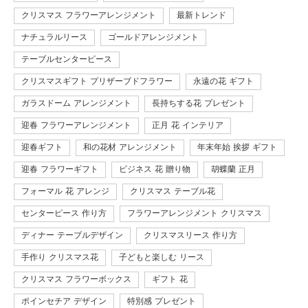
クリスマス フラワーアレンジメント
最新トレンド
ナチュラルリース
ゴールドアレンジメント
テーブルセンターピース
クリスマスギフト プリザーブドフラワー
永遠の花 ギフト
ガラスドーム アレンジメント
長持ちする花 プレゼント
迎春 フラワーアレンジメント
正月 花 インテリア
迎春ギフト
和の花材 アレンジメント
年末年始 挨拶 ギフト
迎春 フラワーギフト
ビジネス 花 贈り物
胡蝶蘭 正月
フォーマル 花 アレンジ
クリスマス テーブル花
センターピース 作り方
フラワーアレンジメント クリスマス
ディナー テーブルデザイン
クリスマスリース 作り方
手作り クリスマス花
子どもと楽しむ リース
クリスマス フラワーボックス
ギフト 花
ポインセチア デザイン
特別感 プレゼント