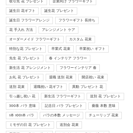
取引先 花 プレゼント
企業向け フラワーギフト
誕生日 花ギフト
誕生花 プレゼント
誕生日 フラワーアレンジ
フラワーギフト 長持ち
花 手入れ 方法
アレンジメント ケア
オーダーメイド フラワーギフト
カスタム 花束
特別な花 プレゼント
卒業式 花束
卒業祝い ギフト
先生 花 プレゼント
春 インテリア フラワー
新生活 花 アレンジメント
フラワーインテリア 春
お礼 花 プレゼント
退職 送別 花束
開店祝い 花束
送別 花束
退職祝い 花ギフト
異動 プレゼント 花
引っ越し祝い 花
新生活 フラワーギフト
送別 花 プレゼント
300本 バラ 意味
記念日 バラ プレゼント
薔薇 本数 意味
1本 1001本 バラ
バラの本数 メッセージ
チューリップ 花束
ミモザの日 花 プレゼント
送別会 花束