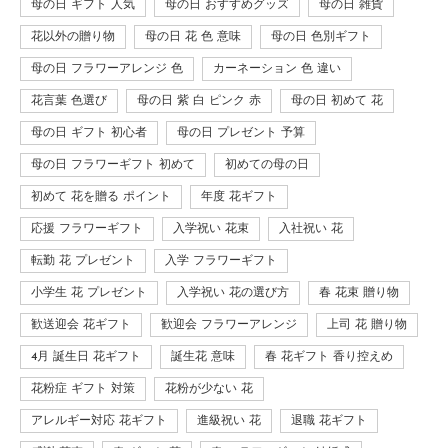
母の日 ギフト 人気
母の日 おすすめグッズ
母の日 雑貨
花以外の贈り物
母の日 花 色 意味
母の日 色別ギフト
母の日 フラワーアレンジ 色
カーネーション 色 違い
花言葉 色選び
母の日 紫 白 ピンク 赤
母の日 初めて 花
母の日 ギフト 初心者
母の日 プレゼント 予算
母の日 フラワーギフト 初めて
初めての母の日
初めて 花を贈る ポイント
年度 花ギフト
応援 フラワーギフト
入学祝い 花束
入社祝い 花
転勤 花 プレゼント
入学 フラワーギフト
小学生 花 プレゼント
入学祝い 花の選び方
春 花束 贈り物
歓送迎会 花ギフト
歓迎会 フラワーアレンジ
上司 花 贈り物
4月 誕生日 花ギフト
誕生花 意味
春 花ギフト 香り控えめ
花粉症 ギフト 対策
花粉が少ない 花
アレルギー対応 花ギフト
進級祝い 花
退職 花ギフト