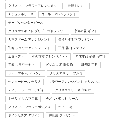
クリスマス フラワーアレンジメント
最新トレンド
ナチュラルリース
ゴールドアレンジメント
テーブルセンターピース
クリスマスギフト プリザーブドフラワー
永遠の花 ギフト
ガラスドーム アレンジメント
長持ちする花 プレゼント
迎春 フラワーアレンジメント
正月 花 インテリア
迎春ギフト
和の花材 アレンジメント
年末年始 挨拶 ギフト
迎春 フラワーギフト
ビジネス 花 贈り物
胡蝶蘭 正月
フォーマル 花 アレンジ
クリスマス テーブル花
センターピース 作り方
フラワーアレンジメント クリスマス
ディナー テーブルデザイン
クリスマスリース 作り方
手作り クリスマス花
子どもと楽しむ リース
クリスマス フラワーボックス
ギフト 花
ポインセチア デザイン
特別感 プレゼント