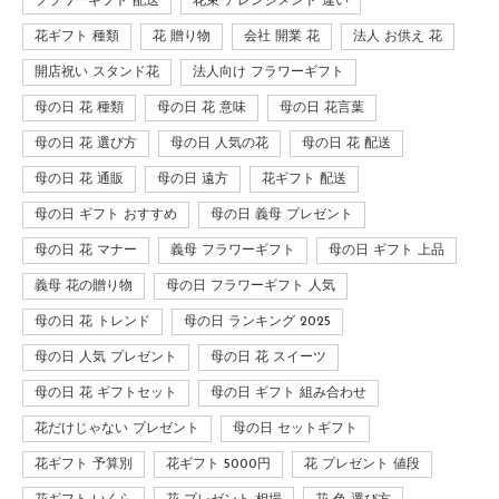
フラワーギフト 配送
花束 アレンジメント 違い
花ギフト 種類
花 贈り物
会社 開業 花
法人 お供え 花
開店祝い スタンド花
法人向け フラワーギフト
母の日 花 種類
母の日 花 意味
母の日 花言葉
母の日 花 選び方
母の日 人気の花
母の日 花 配送
母の日 花 通販
母の日 遠方
花ギフト 配送
母の日 ギフト おすすめ
母の日 義母 プレゼント
母の日 花 マナー
義母 フラワーギフト
母の日 ギフト 上品
義母 花の贈り物
母の日 フラワーギフト 人気
母の日 花 トレンド
母の日 ランキング 2025
母の日 人気 プレゼント
母の日 花 スイーツ
母の日 花 ギフトセット
母の日 ギフト 組み合わせ
花だけじゃない プレゼント
母の日 セットギフト
花ギフト 予算別
花ギフト 5000円
花 プレゼント 値段