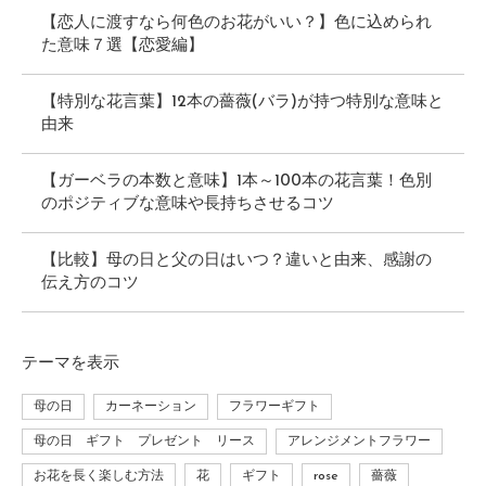
【恋人に渡すなら何色のお花がいい？】色に込められ
た意味７選【恋愛編】
【特別な花言葉】12本の薔薇(バラ)が持つ特別な意味と
由来
【ガーベラの本数と意味】1本～100本の花言葉！色別
のポジティブな意味や長持ちさせるコツ
【比較】母の日と父の日はいつ？違いと由来、感謝の
伝え方のコツ
テーマ
を表示
母の日
カーネーション
フラワーギフト
母の日 ギフト プレゼント リース
アレンジメントフラワー
お花を長く楽しむ方法
花
ギフト
rose
薔薇