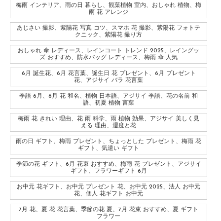
梅雨 インテリア、雨の日 暮らし、観葉植物 室内、おしゃれ 植物、梅
雨 花 アレンジ
あじさい 撮影、紫陽花 写真 コツ、スマホ 花 撮影、紫陽花 フォトテ
クニック、紫陽花 撮り方
おしゃれ 傘 レディース、レインコート トレンド 2025、レイングッ
ズ おすすめ、防水バッグ レディース、梅雨 傘 人気
6月 誕生花、6月 花言葉、誕生日 花 プレゼント、6月 プレゼント
花、アジサイ バラ 花言葉
季語 6月、6月 花 和名、植物 日本語、アジサイ 季語、花の名前 和
語、初夏 植物 言葉
梅雨 花 きれい 理由、花 雨 科学、雨 植物 効果、アジサイ 美しく見
える 理由、湿度と花
雨の日 ギフト、梅雨 プレゼント、ちょっとした プレゼント、梅雨 花
ギフト、気遣い ギフト
季節の花 ギフト、6月 花束 おすすめ、梅雨 花 プレゼント、アジサイ
ギフト、フラワーギフト 6月
お中元 花ギフト、お中元 プレゼント 花、お中元 2025、法人 お中元
花、個人 花ギフト お中元
7月 花、夏 花 花言葉、季節の花 夏、7月 花束 おすすめ、夏 ギフト
フラワー