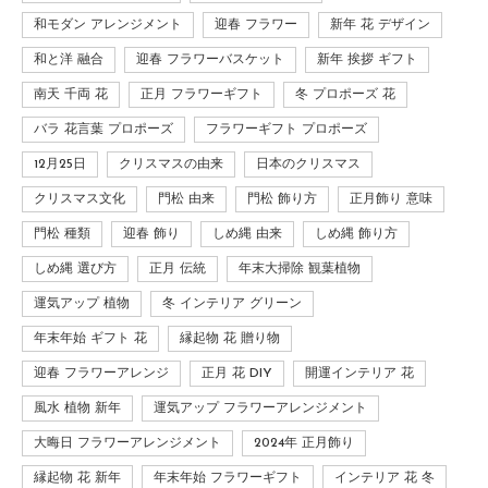
和モダン アレンジメント
迎春 フラワー
新年 花 デザイン
和と洋 融合
迎春 フラワーバスケット
新年 挨拶 ギフト
南天 千両 花
正月 フラワーギフト
冬 プロポーズ 花
バラ 花言葉 プロポーズ
フラワーギフト プロポーズ
12月25日
クリスマスの由来
日本のクリスマス
クリスマス文化
門松 由来
門松 飾り方
正月飾り 意味
門松 種類
迎春 飾り
しめ縄 由来
しめ縄 飾り方
しめ縄 選び方
正月 伝統
年末大掃除 観葉植物
運気アップ 植物
冬 インテリア グリーン
年末年始 ギフト 花
縁起物 花 贈り物
迎春 フラワーアレンジ
正月 花 DIY
開運インテリア 花
風水 植物 新年
運気アップ フラワーアレンジメント
大晦日 フラワーアレンジメント
2024年 正月飾り
縁起物 花 新年
年末年始 フラワーギフト
インテリア 花 冬