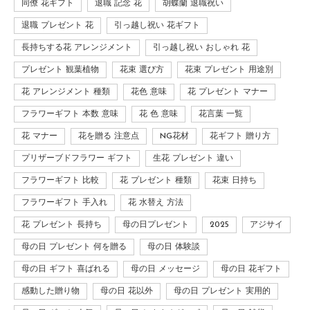
同僚 花ギフト
退職 記念 花
胡蝶蘭 退職祝い
退職 プレゼント 花
引っ越し祝い 花ギフト
長持ちする花 アレンジメント
引っ越し祝い おしゃれ 花
プレゼント 観葉植物
花束 選び方
花束 プレゼント 用途別
花 アレンジメント 種類
花色 意味
花 プレゼント マナー
フラワーギフト 本数 意味
花 色 意味
花言葉 一覧
花 マナー
花を贈る 注意点
NG花材
花ギフト 贈り方
プリザーブドフラワー ギフト
生花 プレゼント 違い
フラワーギフト 比較
花 プレゼント 種類
花束 日持ち
フラワーギフト 手入れ
花 水替え 方法
花 プレゼント 長持ち
母の日プレゼント
2025
アジサイ
母の日 プレゼント 何を贈る
母の日 体験談
母の日 ギフト 喜ばれる
母の日 メッセージ
母の日 花ギフト
感動した贈り物
母の日 花以外
母の日 プレゼント 実用的