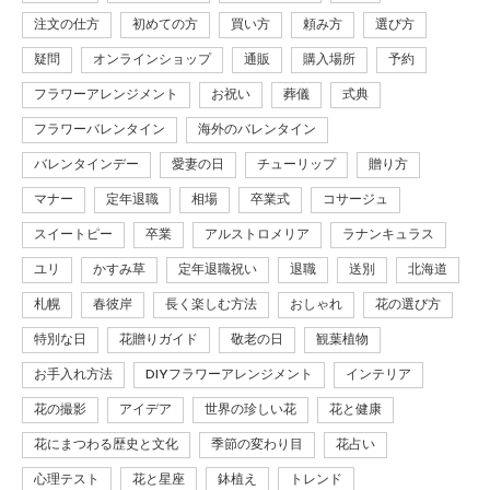
注文の仕方
初めての方
買い方
頼み方
選び方
疑問
オンラインショップ
通販
購入場所
予約
フラワーアレンジメント
お祝い
葬儀
式典
フラワーバレンタイン
海外のバレンタイン
バレンタインデー
愛妻の日
チューリップ
贈り方
マナー
定年退職
相場
卒業式
コサージュ
スイートピー
卒業
アルストロメリア
ラナンキュラス
ユリ
かすみ草
定年退職祝い
退職
送別
北海道
札幌
春彼岸
長く楽しむ方法
おしゃれ
花の選び方
特別な日
花贈りガイド
敬老の日
観葉植物
お手入れ方法
DIYフラワーアレンジメント
インテリア
花の撮影
アイデア
世界の珍しい花
花と健康
花にまつわる歴史と文化
季節の変わり目
花占い
心理テスト
花と星座
鉢植え
トレンド