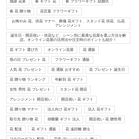
感謝 花束
春 ギフト 花
春 フラワーギフト 結婚式
春 花 贈り物
花言葉 フラワーギフト
お悔やみ 花、供花 マナー、葬儀 花ギフト、スタンド花 供花、仏花
アレンジメント
誕生日・開店祝い・供花など、シーン別に最適な花屋を選ぶ方法を解
説。オンライン花屋の活用法や注文時のポイントも紹介！
花 ギフト 選び方
オンライン花屋
花 通販
母の日 プレゼント 花
フラワーギフト 通販
人気 花 プレゼント
花 通販 おすすめ
花 プレゼント 誕生日
花 贈り物 ランキング
年齢別 花 ギフト
女性 男性 花 プレゼント
スタンド花 開店
アレンジメント 開店祝い
開店祝い 花 ギフト
花 贈り物 マナー
法人向け 花ギフト
法人 花ギフト
取引先 贈り物 花
胡蝶蘭 ギフト 法人
開店祝い 花 贈答用
花 配送
花 ギフト 通販
花 遠距離 贈る