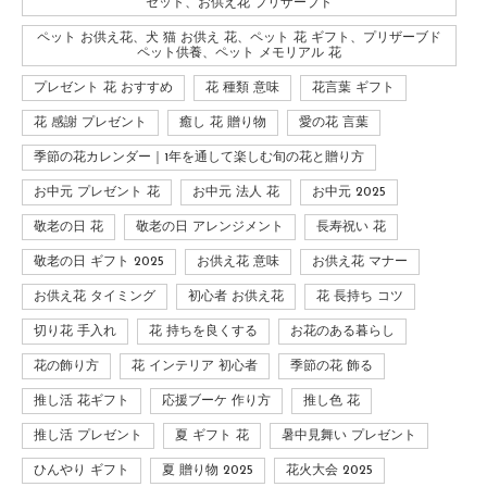
セット、お供え花 プリザーブド
ペット お供え花、犬 猫 お供え 花、ペット 花 ギフト、プリザーブド
ペット供養、ペット メモリアル 花
プレゼント 花 おすすめ
花 種類 意味
花言葉 ギフト
花 感謝 プレゼント
癒し 花 贈り物
愛の花 言葉
季節の花カレンダー｜1年を通して楽しむ旬の花と贈り方
お中元 プレゼント 花
お中元 法人 花
お中元 2025
敬老の日 花
敬老の日 アレンジメント
長寿祝い 花
敬老の日 ギフト 2025
お供え花 意味
お供え花 マナー
お供え花 タイミング
初心者 お供え花
花 長持ち コツ
切り花 手入れ
花 持ちを良くする
お花のある暮らし
花の飾り方
花 インテリア 初心者
季節の花 飾る
推し活 花ギフト
応援ブーケ 作り方
推し色 花
推し活 プレゼント
夏 ギフト 花
暑中見舞い プレゼント
ひんやり ギフト
夏 贈り物 2025
花火大会 2025