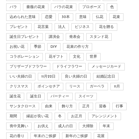
バラ
薔薇の花束
バラの花束
プロポーズ
色
込められた意味
恋愛
30本
意味
仏花
花束
プレゼント
花言葉
法人
ビジネス
花を贈る
誕生日プレゼント
講演会
発表会
スタンド花
お祝い花
季節
DIY
花束の作り方
コラボレーション
花ギフト
文化
世界
プリザーブドフラワー
ドライフラワー
メッセージカード
いい夫婦の日
11月22日
良い夫婦の日
結婚記念日
クリスマス
ポインセチア
リース
ガーベラ
11月
誕生花
誕生日
パーティー
スイーツ
サンタクロース
由来
飾り方
正月
迎春
行事
期間
縁起が良い花
冬
お正月
アレンジメント
喪中見舞い
お供え
成人の日
大掃除
年末
花の香り
年末のご挨拶
新年のご挨拶
花屋