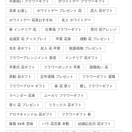
卒業祝い フラワーギフト
ホワイトデー フラワーギフト
花束 お返し
ホワイトデー プレゼント 花
恋人 花ギフト
ホワイトデー 花束おすすめ
友人 ホワイトデー
春 インテリア 花
仕事場 フラワーギフト
受付 花アレンジ
会議室 花 ディスプレイ
卒業 花束
感動 花 プレゼント
先生 花ギフト
友人 花 卒業
観葉植物 プレゼント
フラワーアレンジメント 新居
インテリア 花ギフト
卒業式 花ギフト
フラワーボックス 卒業
退職祝い 花
異動 花ギフト
定年退職 プレゼント
フラワーギフト 退職
フラワーアロマ ギフト
春 花 香り
癒し フラワーギフト
ラベンダー 花束
ユーカリ フラワーギフト
香り 花 プレゼント
リラックス 花ギフト
アロマキャンドル 花ギフト
フラワーギフト 春
薔薇 29本 意味
バラ 花言葉 本数
結婚記念日 花ギフト