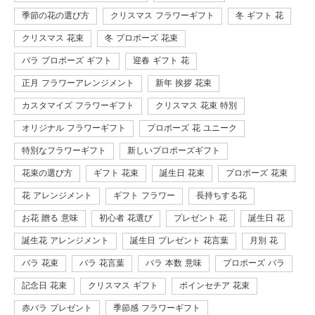
季節の花の選び方
クリスマス フラワーギフト
冬 ギフト 花
クリスマス 花束
冬 プロポーズ 花束
バラ プロポーズ ギフト
迎春 ギフト 花
正月 フラワーアレンジメント
新年 挨拶 花束
カスタマイズ フラワーギフト
クリスマス 花束 特別
オリジナル フラワーギフト
プロポーズ 花 ユニーク
特別なフラワーギフト
新しいプロポーズギフト
花束の選び方
ギフト 花束
誕生日 花束
プロポーズ 花束
花 アレンジメント
ギフト フラワー
長持ちする花
お花 贈る 意味
初心者 花選び
プレゼント 花
誕生日 花
誕生花 アレンジメント
誕生日 プレゼント 花言葉
月別 花
バラ 花束
バラ 花言葉
バラ 本数 意味
プロポーズ バラ
記念日 花束
クリスマス ギフト
ポインセチア 花束
赤バラ プレゼント
季節感 フラワーギフト