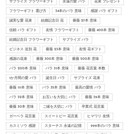
サプライズ フラワーギフト
永遠の愛 バラ
花束 プレゼント
フラワーギフト 選び方
34本のバラ 意味
感謝 バラ ギフト
誠実な愛 花束
結婚記念日 花
薔薇 27本 意味
信頼 バラ ギフト
友情 フラワーギフト
薔薇 400本 意味
結婚記念日 フラワーギフト
サプライズ バラ
ビジネス 送別 花
薔薇 23本 意味
友情 花ギフト
感謝の花束
薔薇 300本 意味
薔薇 500本 意味
バラ 200本 意味
バラ 31本 意味
薔薇 花言葉 本数
1か月間の愛 バラ
誕生日 バラ
サプライズ 花束
薔薇 111本 意味
バラ 35本 意味
最高の愛情 バラ
バラ 32本 意味
お互いを大切に バラ
薔薇 39本 意味
薔薇 30本 意味
ご縁を大切に バラ
卒業式 花言葉
ガーベラ 花言葉
スイートピー 花言葉
ヒマワリ 友情
カスミソウ 感謝
スターチス 永遠の記憶
999本のバラ 意味