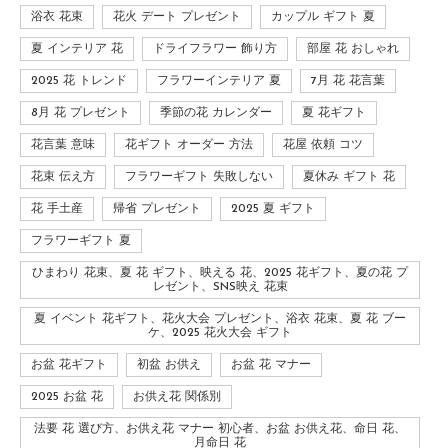
浴衣 花束
花火 デート プレゼント
カップル ギフト 夏
夏 インテリア 花
ドライフラワー 飾り方
部屋 花 おしゃれ
2025 花 トレンド
フラワーインテリア 夏
7月 花 花言葉
8月 花 プレゼント
季節の花 カレンダー
夏 花ギフト
花言葉 意味
花ギフト オーダー 方法
花屋 依頼 コツ
花束 伝え方
フラワーギフト 失敗しない
夏休み ギフト 花
花 手土産
帰省 プレゼント
2025 夏 ギフト
フラワーギフト 夏
ひまわり 花束、夏 花 ギフト、映える 花、2025 花ギフト、夏の花 プ
レゼント、SNS映え 花束
夏 イベント 花ギフト、花火大会 プレゼント、浴衣 花束、夏 花 ブー
ケ、2025 花火大会 ギフト
お盆 花ギフト
初盆 お供え
お盆 花 マナー
2025 お盆 花
お供え花 関係別
法要 花 選び方、お供え花 マナー 初心者、お盆 お供え花、命日 花、
月命日 花