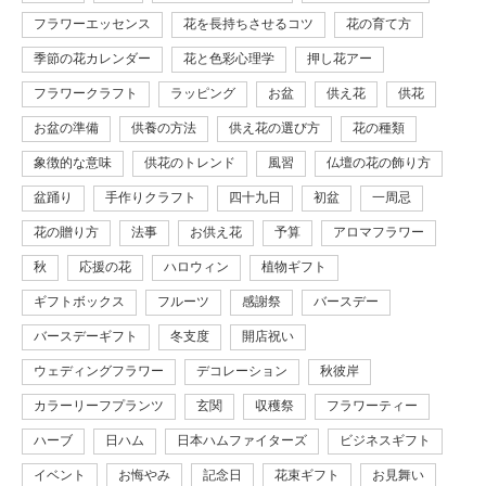
フラワーエッセンス
花を長持ちさせるコツ
花の育て方
季節の花カレンダー
花と色彩心理学
押し花アー
フラワークラフト
ラッピング
お盆
供え花
供花
お盆の準備
供養の方法
供え花の選び方
花の種類
象徴的な意味
供花のトレンド
風習
仏壇の花の飾り方
盆踊り
手作りクラフト
四十九日
初盆
一周忌
花の贈り方
法事
お供え花
予算
アロマフラワー
秋
応援の花
ハロウィン
植物ギフト
ギフトボックス
フルーツ
感謝祭
バースデー
バースデーギフト
冬支度
開店祝い
ウェディングフラワー
デコレーション
秋彼岸
カラーリーフプランツ
玄関
収穫祭
フラワーティー
ハーブ
日ハム
日本ハムファイターズ
ビジネスギフト
イベント
お悔やみ
記念日
花束ギフト
お見舞い