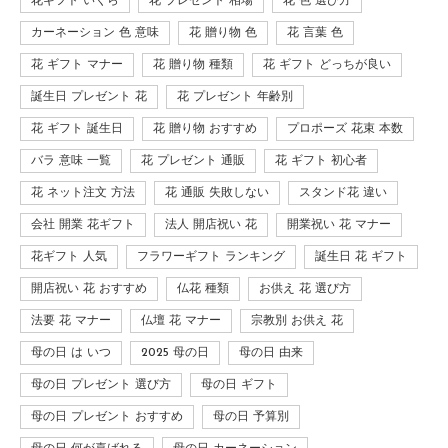
花ギフト いくら
花 プレゼント 相場
花 色 選び方
カーネーション 色 意味
花 贈り物 色
花 言葉 色
花 ギフト マナー
花 贈り物 種類
花 ギフト どっちが良い
誕生日 プレゼント 花
花 プレゼント 年齢別
花 ギフト 誕生日
花 贈り物 おすすめ
プロポーズ 花束 本数
バラ 意味 一覧
花 プレゼント 通販
花 ギフト 初心者
花 ネット注文 方法
花 通販 失敗しない
スタンド花 違い
会社 開業 花ギフト
法人 開店祝い 花
開業祝い 花 マナー
花ギフト 人気
フラワーギフト ランキング
誕生日 花 ギフト
開店祝い 花 おすすめ
仏花 種類
お供え 花 選び方
法要 花 マナー
仏壇 花 マナー
宗教別 お供え 花
母の日 は いつ
2025 母の日
母の日 由来
母の日 プレゼント 選び方
母の日 ギフト
母の日 プレゼント おすすめ
母の日 予算別