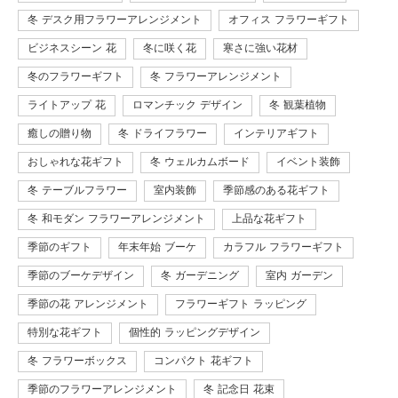
冬 デスク用フラワーアレンジメント
オフィス フラワーギフト
ビジネスシーン 花
冬に咲く花
寒さに強い花材
冬のフラワーギフト
冬 フラワーアレンジメント
ライトアップ 花
ロマンチック デザイン
冬 観葉植物
癒しの贈り物
冬 ドライフラワー
インテリアギフト
おしゃれな花ギフト
冬 ウェルカムボード
イベント装飾
冬 テーブルフラワー
室内装飾
季節感のある花ギフト
冬 和モダン フラワーアレンジメント
上品な花ギフト
季節のギフト
年末年始 ブーケ
カラフル フラワーギフト
季節のブーケデザイン
冬 ガーデニング
室内 ガーデン
季節の花 アレンジメント
フラワーギフト ラッピング
特別な花ギフト
個性的 ラッピングデザイン
冬 フラワーボックス
コンパクト 花ギフト
季節のフラワーアレンジメント
冬 記念日 花束