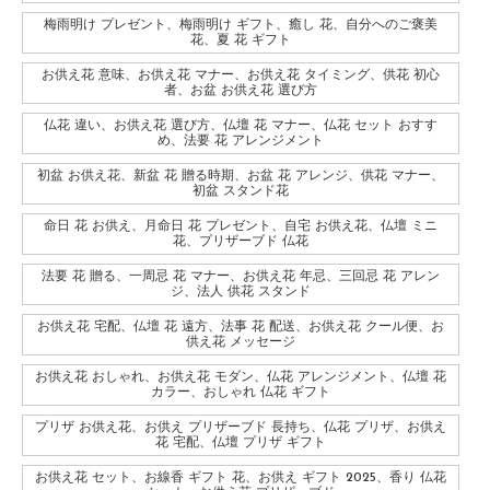
梅雨明け プレゼント、梅雨明け ギフト、癒し 花、自分へのご褒美
花、夏 花 ギフト
お供え花 意味、お供え花 マナー、お供え花 タイミング、供花 初心
者、お盆 お供え花 選び方
仏花 違い、お供え花 選び方、仏壇 花 マナー、仏花 セット おすす
め、法要 花 アレンジメント
初盆 お供え花、新盆 花 贈る時期、お盆 花 アレンジ、供花 マナー、
初盆 スタンド花
命日 花 お供え、月命日 花 プレゼント、自宅 お供え花、仏壇 ミニ
花、プリザーブド 仏花
法要 花 贈る、一周忌 花 マナー、お供え花 年忌、三回忌 花 アレン
ジ、法人 供花 スタンド
お供え花 宅配、仏壇 花 遠方、法事 花 配送、お供え花 クール便、お
供え花 メッセージ
お供え花 おしゃれ、お供え花 モダン、仏花 アレンジメント、仏壇 花
カラー、おしゃれ 仏花 ギフト
プリザ お供え花、お供え プリザーブド 長持ち、仏花 プリザ、お供え
花 宅配、仏壇 プリザ ギフト
お供え花 セット、お線香 ギフト 花、お供え ギフト 2025、香り 仏花