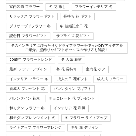
室内装飾 フラワー
冬 花 癒し
フラワーインテリア 冬
リラックス フラワーギフト
長持ち 花 ギフト
プリザーブドフラワー 冬
冬 結婚記念日 花
記念日 フラワーギフト
サプライズ 花ギフト
冬のインテリアにぴったりなドライフラワーを使ったDIYアイデアを
ご紹介。壁飾りやギフトボックスの作り方も解説！
2025年 フラワートレンド
冬 人気 花材
最新 フラワーデザイン
冬 花 長持ち
室内花 ケア
インテリア フラワー 冬
成人の日 花ギフト
成人式 フラワー
新成人 プレゼント 花
バレンタイン 花ギフト
バレンタイン 花束
チョコレート 花 プレゼント
和モダン フラワー 冬
インテリア 花 和風
和モダン アレンジメント 冬
冬 フラワー ライトアップ
ライトアップ フラワーアレンジ
冬夜 花 デザイン