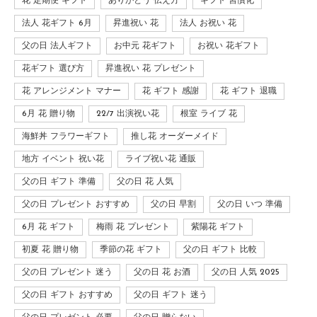
花 定期便 ギフト
ありがとう 伝え方
ギフト 習慣化
法人 花ギフト 6月
昇進祝い 花
法人 お祝い 花
父の日 法人ギフト
お中元 花ギフト
お祝い 花ギフト
花ギフト 選び方
昇進祝い 花 プレゼント
花 アレンジメント マナー
花 ギフト 感謝
花 ギフト 退職
6月 花 贈り物
22/7 出演祝い花
根室 ライブ 花
海鮮丼 フラワーギフト
推し花 オーダーメイド
地方 イベント 祝い花
ライブ祝い花 通販
父の日 ギフト 準備
父の日 花 人気
父の日 プレゼント おすすめ
父の日 早割
父の日 いつ 準備
6月 花 ギフト
梅雨 花 プレゼント
紫陽花 ギフト
初夏 花 贈り物
季節の花 ギフト
父の日 ギフト 比較
父の日 プレゼント 迷う
父の日 花 お酒
父の日 人気 2025
父の日 ギフト おすすめ
父の日 ギフト 迷う