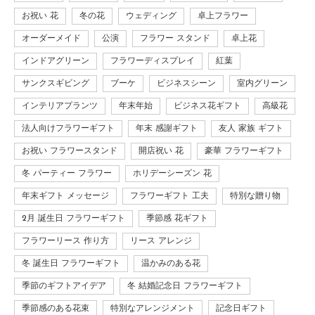
お祝い 花
冬の花
ウェディング
卓上フラワー
オーダーメイド
公演
フラワー スタンド
卓上花
インドアグリーン
フラワーディスプレイ
紅葉
サンクスギビング
ブーケ
ビジネスシーン
室内グリーン
インテリアプランツ
年末年始
ビジネス花ギフト
高級花
法人向けフラワーギフト
年末 感謝ギフト
友人 家族 ギフト
お祝い フラワースタンド
開店祝い 花
豪華 フラワーギフト
冬 パーティー フラワー
ホリデーシーズン 花
年末ギフト メッセージ
フラワーギフト 工夫
特別な贈り物
2月 誕生日 フラワーギフト
季節感 花ギフト
フラワーリース 作り方
リース アレンジ
冬 誕生日 フラワーギフト
温かみのある花
季節のギフトアイデア
冬 結婚記念日 フラワーギフト
季節感のある花束
特別なアレンジメント
記念日ギフト