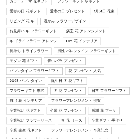
カラーテーマ 花ギフト
フラワーギフト 冬ギフト
愛妻の日 花ギフト
愛妻の日 プレゼント
1月31日 花束
リビング 花 冬
温かみ フラワーデザイン
お見舞い 冬 フラワーギフト
病室 花 アレンジメント
冬 ドライフラワー アレンジ
DIY 花 インテリア
長持ち ドライフラワー
男性 バレンタイン フラワーギフト
モダン 花 ギフト
青いバラ プレゼント
バレンタイン フラワーギフト
花 プレゼント 人気
2025 バレンタイン
誕生日 冬 花ギフト
フラワーギフト 季節
冬 花 プレゼント
日常 フラワーギフト
自宅 花 インテリア
フラワーアレンジメント 提案
卒業祝い 花ギフト
卒業 花 プレゼント
感謝 花 ブーケ
卒業祝い フラワーリース
春 花 リース
卒業ギフト 手作り
卒業 先生 花ギフト
フラワーアレンジメント 卒業記念