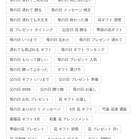
母の日 遅れてごめんね
母の日 間に合わない
母の日 遅れて 贈る
母の日 メッセージ 例文
母の日 遅れても大丈夫
母の日 終わった後
花ギフト 習慣
花 プレゼント タイミング
記念日 花 贈る
季節の花ギフト
母の日 いつまで
母の日 忘れた
母の日 プレゼント 遅れて
遅れても喜ばれる ギフト
母の日 ギフト ランキング
母の日 もらって嬉しい
母の日 プレゼント 人気
母の日 贈ってよかった
ギフト 選び方
父の日 ギフト いつまで
父の日 プレゼント 準備
父の日 2025
父の日 贈り物
母の日 お返し
母の日 お礼 プレゼント
花 ギフト お返し
母の日 ありがとう メッセージ
5月 花 ギフト
芍薬 花束 通販
紫陽花 ギフト 5月
初夏 花 アレンジメント
季節の花 プレゼント
花 ギフト 習慣
花 プレゼント 月1