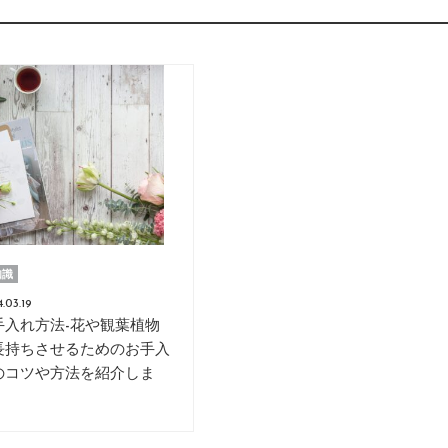
ng
知識
.03.19
手入れ方法-花や観葉植物
長持ちさせるためのお手入
のコツや方法を紹介しま
。