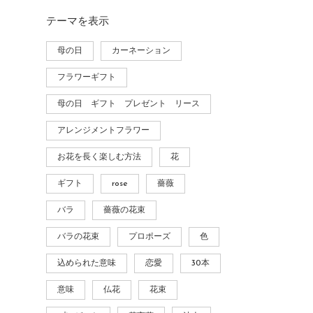
テーマ
を表示
母の日
カーネーション
フラワーギフト
母の日 ギフト プレゼント リース
アレンジメントフラワー
お花を長く楽しむ方法
花
ギフト
rose
薔薇
バラ
薔薇の花束
バラの花束
プロポーズ
色
込められた意味
恋愛
30本
意味
仏花
花束