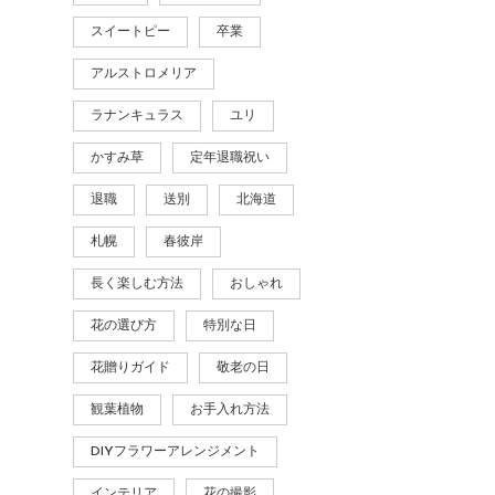
スイートピー
卒業
アルストロメリア
ラナンキュラス
ユリ
かすみ草
定年退職祝い
退職
送別
北海道
札幌
春彼岸
長く楽しむ方法
おしゃれ
花の選び方
特別な日
花贈りガイド
敬老の日
観葉植物
お手入れ方法
DIYフラワーアレンジメント
インテリア
花の撮影