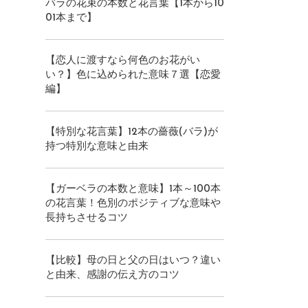
バラの花束の本数と花言葉【1本から10
01本まで】
【恋人に渡すなら何色のお花がい
い？】色に込められた意味７選【恋愛
編】
【特別な花言葉】12本の薔薇(バラ)が
持つ特別な意味と由来
【ガーベラの本数と意味】1本～100本
の花言葉！色別のポジティブな意味や
長持ちさせるコツ
【比較】母の日と父の日はいつ？違い
と由来、感謝の伝え方のコツ