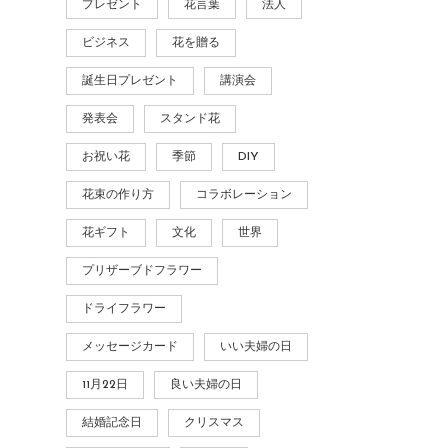
プレゼント
花言葉
法人
ビジネス
花を贈る
誕生日プレゼント
講演会
発表会
スタンド花
お祝い花
季節
DIY
花束の作り方
コラボレーション
花ギフト
文化
世界
プリザーブドフラワー
ドライフラワー
メッセージカード
いい夫婦の日
11月22日
良い夫婦の日
結婚記念日
クリスマス