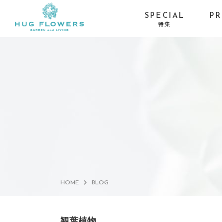
SPECIAL
P
特集
季節イベントから探す
お供え・喪中お見舞い-
お盆
お線香セット
お供え・喪中お見舞い-
ひまわり
仏具×花の特別コラボ
サマーギフト・残暑見
プロポーズ・バラ
舞い
HOME
BLOG
観葉植物