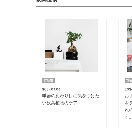
豆知識
豆
2024.09.06
2024
季節の変わり目に気をつけた
お
い観葉植物のケア
を
れ
す