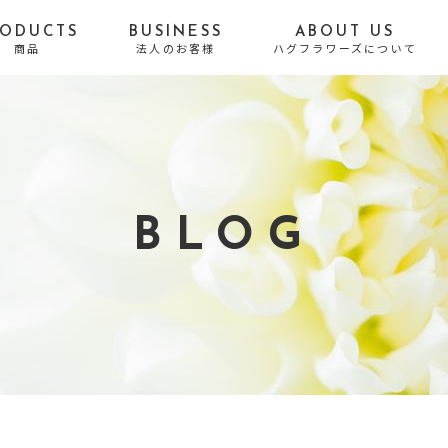
RODUCTS
BUSINESS
ABOUT US
商品
法人のお客様
ハグフラワーズについて
贈る目的から探す
誕生日
お悔やみ・お供え
結婚祝い・結婚記念日
出産祝い
BLOG
開店・移転・新居・引
送別・昇進・退職祝い
越し祝い
長寿祝い
発表会・公演祝い
お礼・内祝い
お祝い
お見舞い
プロポーズ
結婚式・Photo Weddi
自宅用