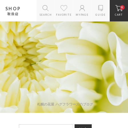
0
SHOP
取扱店
SEARCH
FAVORITE
MYPAGE
GUIDE
CART
花のスタイルから探す
バラのギフト
アレンジメント
花束
プリザーブドフラワー
ギフトセット
お供えギフトセット
リース
ドライフラワー
ラン鉢
花瓶
札幌の花屋 ハグフラワーズのブログ
雑貨・ケアグッズ
スタンドフラワー
オーダー商品