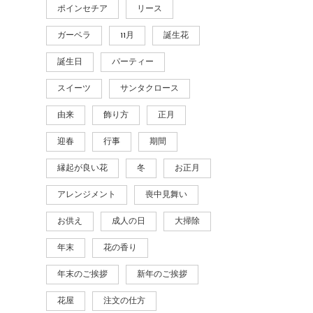
ポインセチア
リース
ガーベラ
11月
誕生花
誕生日
パーティー
スイーツ
サンタクロース
由来
飾り方
正月
迎春
行事
期間
縁起が良い花
冬
お正月
アレンジメント
喪中見舞い
お供え
成人の日
大掃除
年末
花の香り
年末のご挨拶
新年のご挨拶
花屋
注文の仕方