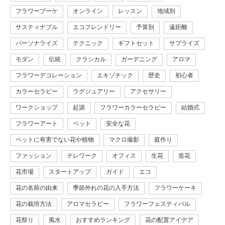
フラワーブーケ
オンライン
レッスン
地域別
サスティナブル
エコフレンドリー
予算別
遠距離
パーソナライズ
テクニック
ギフトセット
サプライズ
モダン
伝統
クラシカル
ガーデニング
アロマ
フラワーデコレーション
エキゾチック
歴史
初心者
カラーセラピー
ラグジュアリー
アクセサリー
ワークショップ
起源
フラワーカラーセラピー
結婚式
フラワーアート
ペット
安全な花
ペットに有害でない花や植物
マクロ撮影
庭作り
ファッション
テレワーク
オフィス
生花
造花
花市場
スタートアップ
ガイド
エコ
花の名前の由来
季節外れの花の入手方法
フラワーケーキ
花の栽培方法
アロマセラピー
フラワーフェスティバル
花祭り
風水
おすすめランキング
花の配置アイデア