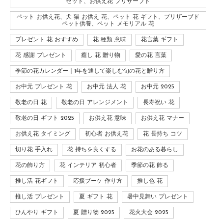
セット、お供え花 プリザーブド
ペット お供え花、犬 猫 お供え 花、ペット 花 ギフト、プリザーブド
ペット供養、ペット メモリアル 花
プレゼント 花 おすすめ
花 種類 意味
花言葉 ギフト
花 感謝 プレゼント
癒し 花 贈り物
愛の花 言葉
季節の花カレンダー｜1年を通して楽しむ旬の花と贈り方
お中元 プレゼント 花
お中元 法人 花
お中元 2025
敬老の日 花
敬老の日 アレンジメント
長寿祝い 花
敬老の日 ギフト 2025
お供え花 意味
お供え花 マナー
お供え花 タイミング
初心者 お供え花
花 長持ち コツ
切り花 手入れ
花 持ちを良くする
お花のある暮らし
花の飾り方
花 インテリア 初心者
季節の花 飾る
推し活 花ギフト
応援ブーケ 作り方
推し色 花
推し活 プレゼント
夏 ギフト 花
暑中見舞い プレゼント
ひんやり ギフト
夏 贈り物 2025
花火大会 2025