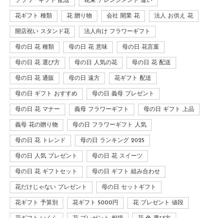
フラワーギフト 配送
花束 アレンジメント 違い
花ギフト 種類
花 贈り物
会社 開業 花
法人 お供え 花
開店祝い スタンド花
法人向け フラワーギフト
母の日 花 種類
母の日 花 意味
母の日 花言葉
母の日 花 選び方
母の日 人気の花
母の日 花 配送
母の日 花 通販
母の日 遠方
花ギフト 配送
母の日 ギフト おすすめ
母の日 義母 プレゼント
母の日 花 マナー
義母 フラワーギフト
母の日 ギフト 上品
義母 花の贈り物
母の日 フラワーギフト 人気
母の日 花 トレンド
母の日 ランキング 2025
母の日 人気 プレゼント
母の日 花 スイーツ
母の日 花 ギフトセット
母の日 ギフト 組み合わせ
花だけじゃない プレゼント
母の日 セットギフト
花ギフト 予算別
花ギフト 5000円
花 プレゼント 値段