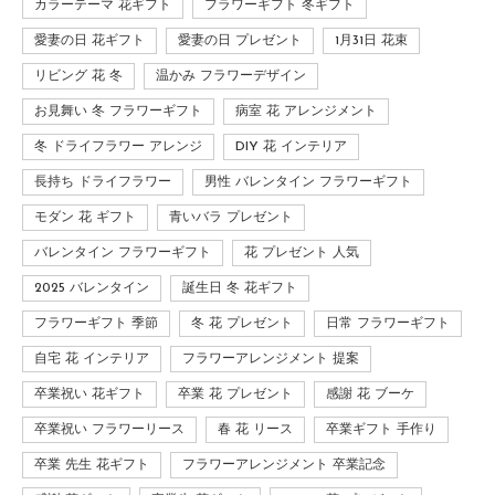
カラーテーマ 花ギフト
フラワーギフト 冬ギフト
愛妻の日 花ギフト
愛妻の日 プレゼント
1月31日 花束
リビング 花 冬
温かみ フラワーデザイン
お見舞い 冬 フラワーギフト
病室 花 アレンジメント
冬 ドライフラワー アレンジ
DIY 花 インテリア
長持ち ドライフラワー
男性 バレンタイン フラワーギフト
モダン 花 ギフト
青いバラ プレゼント
バレンタイン フラワーギフト
花 プレゼント 人気
2025 バレンタイン
誕生日 冬 花ギフト
フラワーギフト 季節
冬 花 プレゼント
日常 フラワーギフト
自宅 花 インテリア
フラワーアレンジメント 提案
卒業祝い 花ギフト
卒業 花 プレゼント
感謝 花 ブーケ
卒業祝い フラワーリース
春 花 リース
卒業ギフト 手作り
卒業 先生 花ギフト
フラワーアレンジメント 卒業記念