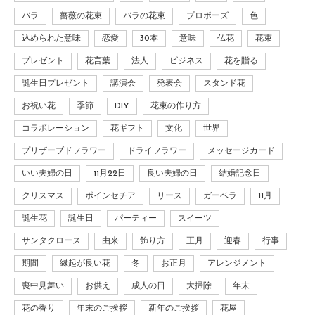
バラ
薔薇の花束
バラの花束
プロポーズ
色
込められた意味
恋愛
30本
意味
仏花
花束
プレゼント
花言葉
法人
ビジネス
花を贈る
誕生日プレゼント
講演会
発表会
スタンド花
お祝い花
季節
DIY
花束の作り方
コラボレーション
花ギフト
文化
世界
プリザーブドフラワー
ドライフラワー
メッセージカード
いい夫婦の日
11月22日
良い夫婦の日
結婚記念日
クリスマス
ポインセチア
リース
ガーベラ
11月
誕生花
誕生日
パーティー
スイーツ
サンタクロース
由来
飾り方
正月
迎春
行事
期間
縁起が良い花
冬
お正月
アレンジメント
喪中見舞い
お供え
成人の日
大掃除
年末
花の香り
年末のご挨拶
新年のご挨拶
花屋