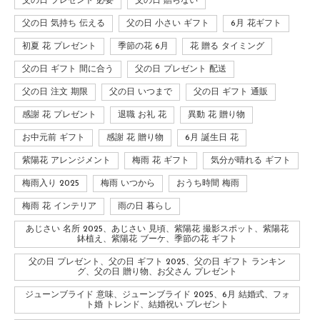
父の日 プレゼント 必要
父の日 贈らない
父の日 気持ち 伝える
父の日 小さい ギフト
6月 花ギフト
初夏 花 プレゼント
季節の花 6月
花 贈る タイミング
父の日 ギフト 間に合う
父の日 プレゼント 配送
父の日 注文 期限
父の日 いつまで
父の日 ギフト 通販
感謝 花 プレゼント
退職 お礼 花
異動 花 贈り物
お中元前 ギフト
感謝 花 贈り物
6月 誕生日 花
紫陽花 アレンジメント
梅雨 花 ギフト
気分が晴れる ギフト
梅雨入り 2025
梅雨 いつから
おうち時間 梅雨
梅雨 花 インテリア
雨の日 暮らし
あじさい 名所 2025、あじさい 見頃、紫陽花 撮影スポット、紫陽花
鉢植え、紫陽花 ブーケ、季節の花 ギフト
父の日 プレゼント、父の日 ギフト 2025、父の日 ギフト ランキン
グ、父の日 贈り物、お父さん プレゼント
ジューンブライド 意味、ジューンブライド 2025、6月 結婚式、フォ
ト婚 トレンド、結婚祝い プレゼント