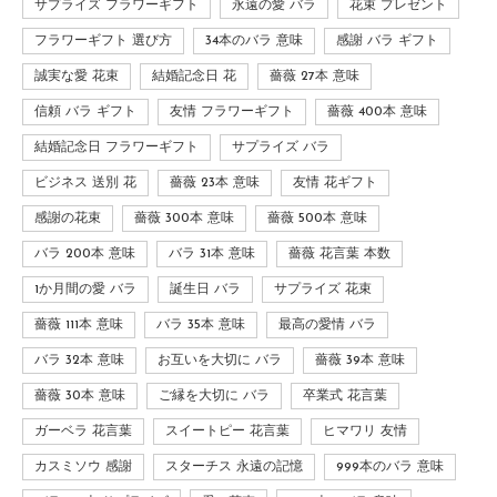
サプライズ フラワーギフト
永遠の愛 バラ
花束 プレゼント
フラワーギフト 選び方
34本のバラ 意味
感謝 バラ ギフト
誠実な愛 花束
結婚記念日 花
薔薇 27本 意味
信頼 バラ ギフト
友情 フラワーギフト
薔薇 400本 意味
結婚記念日 フラワーギフト
サプライズ バラ
ビジネス 送別 花
薔薇 23本 意味
友情 花ギフト
感謝の花束
薔薇 300本 意味
薔薇 500本 意味
バラ 200本 意味
バラ 31本 意味
薔薇 花言葉 本数
1か月間の愛 バラ
誕生日 バラ
サプライズ 花束
薔薇 111本 意味
バラ 35本 意味
最高の愛情 バラ
バラ 32本 意味
お互いを大切に バラ
薔薇 39本 意味
薔薇 30本 意味
ご縁を大切に バラ
卒業式 花言葉
ガーベラ 花言葉
スイートピー 花言葉
ヒマワリ 友情
カスミソウ 感謝
スターチス 永遠の記憶
999本のバラ 意味