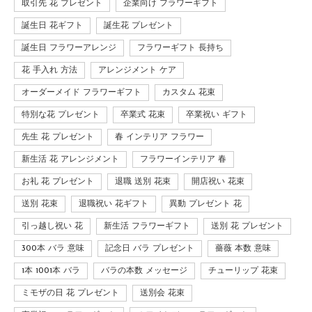
取引先 花 プレゼント
企業向け フラワーギフト
誕生日 花ギフト
誕生花 プレゼント
誕生日 フラワーアレンジ
フラワーギフト 長持ち
花 手入れ 方法
アレンジメント ケア
オーダーメイド フラワーギフト
カスタム 花束
特別な花 プレゼント
卒業式 花束
卒業祝い ギフト
先生 花 プレゼント
春 インテリア フラワー
新生活 花 アレンジメント
フラワーインテリア 春
お礼 花 プレゼント
退職 送別 花束
開店祝い 花束
送別 花束
退職祝い 花ギフト
異動 プレゼント 花
引っ越し祝い 花
新生活 フラワーギフト
送別 花 プレゼント
300本 バラ 意味
記念日 バラ プレゼント
薔薇 本数 意味
1本 1001本 バラ
バラの本数 メッセージ
チューリップ 花束
ミモザの日 花 プレゼント
送別会 花束