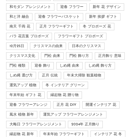
和モダン アレンジメント
迎春 フラワー
新年 花 デザイン
和と洋 融合
迎春 フラワーバスケット
新年 挨拶 ギフト
南天 千両 花
正月 フラワーギフト
冬 プロポーズ 花
バラ 花言葉 プロポーズ
フラワーギフト プロポーズ
12月25日
クリスマスの由来
日本のクリスマス
クリスマス文化
門松 由来
門松 飾り方
正月飾り 意味
門松 種類
迎春 飾り
しめ縄 由来
しめ縄 飾り方
しめ縄 選び方
正月 伝統
年末大掃除 観葉植物
運気アップ 植物
冬 インテリア グリーン
年末年始 ギフト 花
縁起物 花 贈り物
迎春 フラワーアレンジ
正月 花 DIY
開運インテリア 花
風水 植物 新年
運気アップ フラワーアレンジメント
大晦日 フラワーアレンジメント
2024年 正月飾り
縁起物 花 新年
年末年始 フラワーギフト
インテリア 花 冬