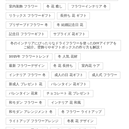
室内装飾 フラワー
冬 花 癒し
フラワーインテリア 冬
リラックス フラワーギフト
長持ち 花 ギフト
プリザーブドフラワー 冬
冬 結婚記念日 花
記念日 フラワーギフト
サプライズ 花ギフト
冬のインテリアにぴったりなドライフラワーを使ったDIYアイデアを
ご紹介。壁飾りやギフトボックスの作り方も解説！
2025年 フラワートレンド
冬 人気 花材
最新 フラワーデザイン
冬 花 長持ち
室内花 ケア
インテリア フラワー 冬
成人の日 花ギフト
成人式 フラワー
新成人 プレゼント 花
バレンタイン 花ギフト
バレンタイン 花束
チョコレート 花 プレゼント
和モダン フラワー 冬
インテリア 花 和風
和モダン アレンジメント 冬
冬 フラワー ライトアップ
ライトアップ フラワーアレンジ
冬夜 花 デザイン