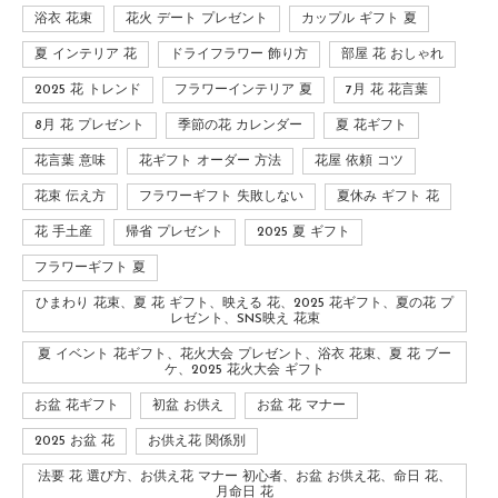
浴衣 花束
花火 デート プレゼント
カップル ギフト 夏
夏 インテリア 花
ドライフラワー 飾り方
部屋 花 おしゃれ
2025 花 トレンド
フラワーインテリア 夏
7月 花 花言葉
8月 花 プレゼント
季節の花 カレンダー
夏 花ギフト
花言葉 意味
花ギフト オーダー 方法
花屋 依頼 コツ
花束 伝え方
フラワーギフト 失敗しない
夏休み ギフト 花
花 手土産
帰省 プレゼント
2025 夏 ギフト
フラワーギフト 夏
ひまわり 花束、夏 花 ギフト、映える 花、2025 花ギフト、夏の花 プ
レゼント、SNS映え 花束
夏 イベント 花ギフト、花火大会 プレゼント、浴衣 花束、夏 花 ブー
ケ、2025 花火大会 ギフト
お盆 花ギフト
初盆 お供え
お盆 花 マナー
2025 お盆 花
お供え花 関係別
法要 花 選び方、お供え花 マナー 初心者、お盆 お供え花、命日 花、
月命日 花