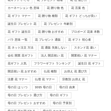
花ギフト いくら
花 プレゼント 相場
花 色 選び方
カーネーション 色 意味
花 贈り物 色
花 言葉 色
花 ギフト マナー
花 贈り物 種類
花 ギフト どっちが良い
誕生日 プレゼント 花
花 プレゼント 年齢別
花 ギフト 誕生日
花 贈り物 おすすめ
プロポーズ 花束 本数
バラ 意味 一覧
花 プレゼント 通販
花 ギフト 初心者
花 ネット注文 方法
花 通販 失敗しない
スタンド花 違い
会社 開業 花ギフト
法人 開店祝い 花
開業祝い 花 マナー
花ギフト 人気
フラワーギフト ランキング
誕生日 花 ギフト
開店祝い 花 おすすめ
仏花 種類
お供え 花 選び方
法要 花 マナー
仏壇 花 マナー
宗教別 お供え 花
母の日 は いつ
2025 母の日
母の日 由来
母の日 プレゼント 選び方
母の日 ギフト
母の日 プレゼント おすすめ
母の日 予算別