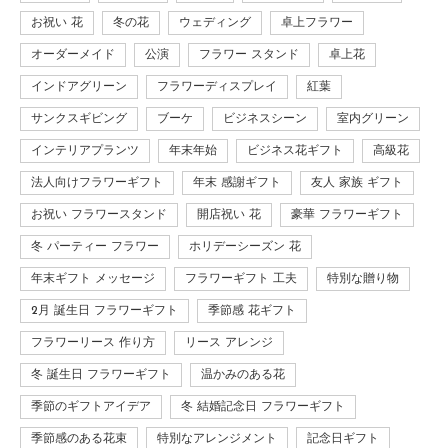
お祝い 花
冬の花
ウェディング
卓上フラワー
オーダーメイド
公演
フラワー スタンド
卓上花
インドアグリーン
フラワーディスプレイ
紅葉
サンクスギビング
ブーケ
ビジネスシーン
室内グリーン
インテリアプランツ
年末年始
ビジネス花ギフト
高級花
法人向けフラワーギフト
年末 感謝ギフト
友人 家族 ギフト
お祝い フラワースタンド
開店祝い 花
豪華 フラワーギフト
冬 パーティー フラワー
ホリデーシーズン 花
年末ギフト メッセージ
フラワーギフト 工夫
特別な贈り物
2月 誕生日 フラワーギフト
季節感 花ギフト
フラワーリース 作り方
リース アレンジ
冬 誕生日 フラワーギフト
温かみのある花
季節のギフトアイデア
冬 結婚記念日 フラワーギフト
季節感のある花束
特別なアレンジメント
記念日ギフト