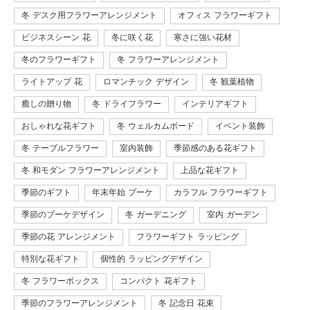
冬 デスク用フラワーアレンジメント
オフィス フラワーギフト
ビジネスシーン 花
冬に咲く花
寒さに強い花材
冬のフラワーギフト
冬 フラワーアレンジメント
ライトアップ 花
ロマンチック デザイン
冬 観葉植物
癒しの贈り物
冬 ドライフラワー
インテリアギフト
おしゃれな花ギフト
冬 ウェルカムボード
イベント装飾
冬 テーブルフラワー
室内装飾
季節感のある花ギフト
冬 和モダン フラワーアレンジメント
上品な花ギフト
季節のギフト
年末年始 ブーケ
カラフル フラワーギフト
季節のブーケデザイン
冬 ガーデニング
室内 ガーデン
季節の花 アレンジメント
フラワーギフト ラッピング
特別な花ギフト
個性的 ラッピングデザイン
冬 フラワーボックス
コンパクト 花ギフト
季節のフラワーアレンジメント
冬 記念日 花束