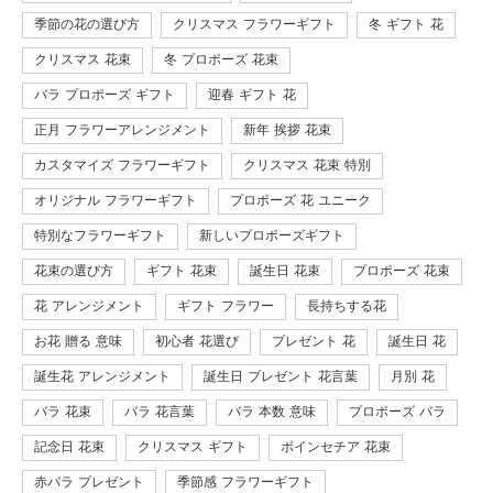
季節の花の選び方
クリスマス フラワーギフト
冬 ギフト 花
クリスマス 花束
冬 プロポーズ 花束
バラ プロポーズ ギフト
迎春 ギフト 花
正月 フラワーアレンジメント
新年 挨拶 花束
カスタマイズ フラワーギフト
クリスマス 花束 特別
オリジナル フラワーギフト
プロポーズ 花 ユニーク
特別なフラワーギフト
新しいプロポーズギフト
花束の選び方
ギフト 花束
誕生日 花束
プロポーズ 花束
花 アレンジメント
ギフト フラワー
長持ちする花
お花 贈る 意味
初心者 花選び
プレゼント 花
誕生日 花
誕生花 アレンジメント
誕生日 プレゼント 花言葉
月別 花
バラ 花束
バラ 花言葉
バラ 本数 意味
プロポーズ バラ
記念日 花束
クリスマス ギフト
ポインセチア 花束
赤バラ プレゼント
季節感 フラワーギフト