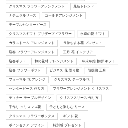
クリスマス フラワーアレンジメント
最新トレンド
ナチュラルリース
ゴールドアレンジメント
テーブルセンターピース
クリスマスギフト プリザーブドフラワー
永遠の花 ギフト
ガラスドーム アレンジメント
長持ちする花 プレゼント
迎春 フラワーアレンジメント
正月 花 インテリア
迎春ギフト
和の花材 アレンジメント
年末年始 挨拶 ギフト
迎春 フラワーギフト
ビジネス 花 贈り物
胡蝶蘭 正月
フォーマル 花 アレンジ
クリスマス テーブル花
センターピース 作り方
フラワーアレンジメント クリスマス
ディナー テーブルデザイン
クリスマスリース 作り方
手作り クリスマス花
子どもと楽しむ リース
クリスマス フラワーボックス
ギフト 花
ポインセチア デザイン
特別感 プレゼント