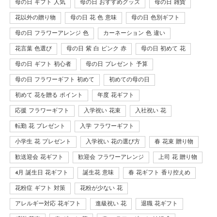
母の日 ギフト 人気
母の日 おすすめグッズ
母の日 雑貨
花以外の贈り物
母の日 花 色 意味
母の日 色別ギフト
母の日 フラワーアレンジ 色
カーネーション 色 違い
花言葉 色選び
母の日 紫 白 ピンク 赤
母の日 初めて 花
母の日 ギフト 初心者
母の日 プレゼント 予算
母の日 フラワーギフト 初めて
初めての母の日
初めて 花を贈る ポイント
年度 花ギフト
応援 フラワーギフト
入学祝い 花束
入社祝い 花
転勤 花 プレゼント
入学 フラワーギフト
小学生 花 プレゼント
入学祝い 花の選び方
春 花束 贈り物
歓送迎会 花ギフト
歓迎会 フラワーアレンジ
上司 花 贈り物
4月 誕生日 花ギフト
誕生花 意味
春 花ギフト 香り控えめ
花粉症 ギフト 対策
花粉が少ない 花
アレルギー対応 花ギフト
進級祝い 花
退職 花ギフト