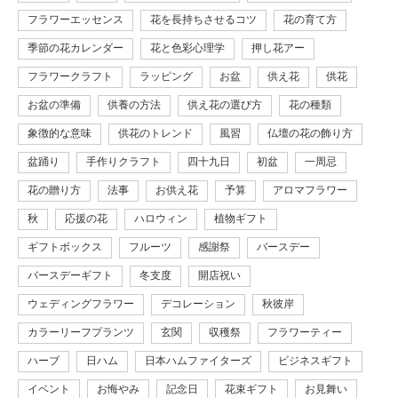
フラワーエッセンス
花を長持ちさせるコツ
花の育て方
季節の花カレンダー
花と色彩心理学
押し花アー
フラワークラフト
ラッピング
お盆
供え花
供花
お盆の準備
供養の方法
供え花の選び方
花の種類
象徴的な意味
供花のトレンド
風習
仏壇の花の飾り方
盆踊り
手作りクラフト
四十九日
初盆
一周忌
花の贈り方
法事
お供え花
予算
アロマフラワー
秋
応援の花
ハロウィン
植物ギフト
ギフトボックス
フルーツ
感謝祭
バースデー
バースデーギフト
冬支度
開店祝い
ウェディングフラワー
デコレーション
秋彼岸
カラーリーフプランツ
玄関
収穫祭
フラワーティー
ハーブ
日ハム
日本ハムファイターズ
ビジネスギフト
イベント
お悔やみ
記念日
花束ギフト
お見舞い