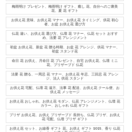
梅雨明け プレゼント、梅雨明け ギフト、癒し 花、自分へのご褒美
花、夏 花 ギフト
お供え花 意味、お供え花 マナー、お供え花 タイミング、供花 初心
者、お盆 お供え花 選び方
仏花 違い、お供え花 選び方、仏壇 花 マナー、仏花 セット おすす
め、法要 花 アレンジメント
初盆 お供え花、新盆 花 贈る時期、お盆 花 アレンジ、供花 マナー、
初盆 スタンド花
命日 花 お供え、月命日 花 プレゼント、自宅 お供え花、仏壇 ミニ
花、プリザーブド 仏花
法要 花 贈る、一周忌 花 マナー、お供え花 年忌、三回忌 花 アレン
ジ、法人 供花 スタンド
お供え花 宅配、仏壇 花 遠方、法事 花 配送、お供え花 クール便、お
供え花 メッセージ
お供え花 おしゃれ、お供え花 モダン、仏花 アレンジメント、仏壇 花
カラー、おしゃれ 仏花 ギフト
プリザ お供え花、お供え プリザーブド 長持ち、仏花 プリザ、お供え
花 宅配、仏壇 プリザ ギフト
お供え花 セット、お線香 ギフト 花、お供え ギフト 2025、香り 仏花