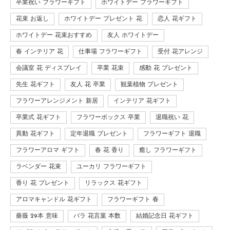
卒業祝い フラワーギフト
ホワイトデー フラワーギフト
花束 お返し
ホワイトデー プレゼント 花
恋人 花ギフト
ホワイトデー 花束おすすめ
友人 ホワイトデー
春 インテリア 花
仕事場 フラワーギフト
受付 花アレンジ
会議室 花 ディスプレイ
卒業 花束
感動 花 プレゼント
先生 花ギフト
友人 花 卒業
観葉植物 プレゼント
フラワーアレンジメント 新居
インテリア 花ギフト
卒業式 花ギフト
フラワーボックス 卒業
退職祝い 花
異動 花ギフト
定年退職 プレゼント
フラワーギフト 退職
フラワーアロマ ギフト
春 花 香り
癒し フラワーギフト
ラベンダー 花束
ユーカリ フラワーギフト
香り 花 プレゼント
リラックス 花ギフト
アロマキャンドル 花ギフト
フラワーギフト 春
薔薇 29本 意味
バラ 花言葉 本数
結婚記念日 花ギフト