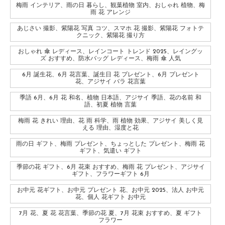
梅雨 インテリア、雨の日 暮らし、観葉植物 室内、おしゃれ 植物、梅
雨 花 アレンジ
あじさい 撮影、紫陽花 写真 コツ、スマホ 花 撮影、紫陽花 フォトテ
クニック、紫陽花 撮り方
おしゃれ 傘 レディース、レインコート トレンド 2025、レイングッ
ズ おすすめ、防水バッグ レディース、梅雨 傘 人気
6月 誕生花、6月 花言葉、誕生日 花 プレゼント、6月 プレゼント
花、アジサイ バラ 花言葉
季語 6月、6月 花 和名、植物 日本語、アジサイ 季語、花の名前 和
語、初夏 植物 言葉
梅雨 花 きれい 理由、花 雨 科学、雨 植物 効果、アジサイ 美しく見
える 理由、湿度と花
雨の日 ギフト、梅雨 プレゼント、ちょっとした プレゼント、梅雨 花
ギフト、気遣い ギフト
季節の花 ギフト、6月 花束 おすすめ、梅雨 花 プレゼント、アジサイ
ギフト、フラワーギフト 6月
お中元 花ギフト、お中元 プレゼント 花、お中元 2025、法人 お中元
花、個人 花ギフト お中元
7月 花、夏 花 花言葉、季節の花 夏、7月 花束 おすすめ、夏 ギフト
フラワー