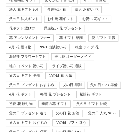
花 定期便 ギフト
ありがとう 伝え方
ギフト 習慣化
法人 花ギフト 6月
昇進祝い 花
法人 お祝い 花
父の日 法人ギフト
お中元 花ギフト
お祝い 花ギフト
花ギフト 選び方
昇進祝い 花 プレゼント
花 アレンジメント マナー
花 ギフト 感謝
花 ギフト 退職
6月 花 贈り物
22/7 出演祝い花
根室 ライブ 花
海鮮丼 フラワーギフト
推し花 オーダーメイド
地方 イベント 祝い花
ライブ祝い花 通販
父の日 ギフト 準備
父の日 花 人気
父の日 プレゼント おすすめ
父の日 早割
父の日 いつ 準備
6月 花 ギフト
梅雨 花 プレゼント
紫陽花 ギフト
初夏 花 贈り物
季節の花 ギフト
父の日 ギフト 比較
父の日 プレゼント 迷う
父の日 花 お酒
父の日 人気 2025
父の日 ギフト おすすめ
父の日 ギフト 迷う