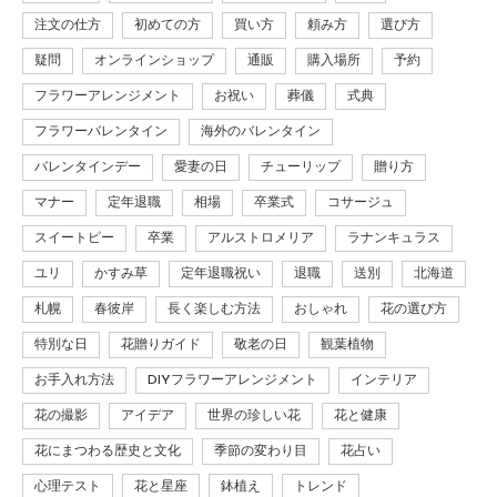
注文の仕方
初めての方
買い方
頼み方
選び方
疑問
オンラインショップ
通販
購入場所
予約
フラワーアレンジメント
お祝い
葬儀
式典
フラワーバレンタイン
海外のバレンタイン
バレンタインデー
愛妻の日
チューリップ
贈り方
マナー
定年退職
相場
卒業式
コサージュ
スイートピー
卒業
アルストロメリア
ラナンキュラス
ユリ
かすみ草
定年退職祝い
退職
送別
北海道
札幌
春彼岸
長く楽しむ方法
おしゃれ
花の選び方
特別な日
花贈りガイド
敬老の日
観葉植物
お手入れ方法
DIYフラワーアレンジメント
インテリア
花の撮影
アイデア
世界の珍しい花
花と健康
花にまつわる歴史と文化
季節の変わり目
花占い
心理テスト
花と星座
鉢植え
トレンド