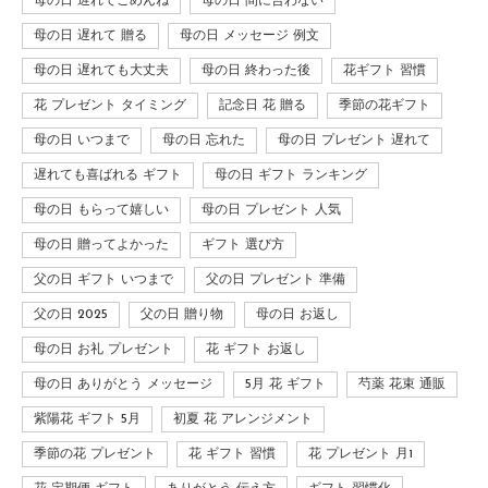
母の日 遅れてごめんね
母の日 間に合わない
母の日 遅れて 贈る
母の日 メッセージ 例文
母の日 遅れても大丈夫
母の日 終わった後
花ギフト 習慣
花 プレゼント タイミング
記念日 花 贈る
季節の花ギフト
母の日 いつまで
母の日 忘れた
母の日 プレゼント 遅れて
遅れても喜ばれる ギフト
母の日 ギフト ランキング
母の日 もらって嬉しい
母の日 プレゼント 人気
母の日 贈ってよかった
ギフト 選び方
父の日 ギフト いつまで
父の日 プレゼント 準備
父の日 2025
父の日 贈り物
母の日 お返し
母の日 お礼 プレゼント
花 ギフト お返し
母の日 ありがとう メッセージ
5月 花 ギフト
芍薬 花束 通販
紫陽花 ギフト 5月
初夏 花 アレンジメント
季節の花 プレゼント
花 ギフト 習慣
花 プレゼント 月1