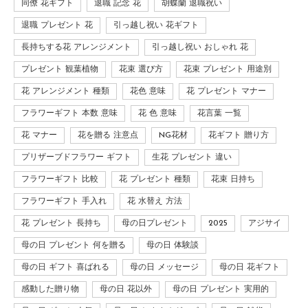
同僚 花ギフト
退職 記念 花
胡蝶蘭 退職祝い
退職 プレゼント 花
引っ越し祝い 花ギフト
長持ちする花 アレンジメント
引っ越し祝い おしゃれ 花
プレゼント 観葉植物
花束 選び方
花束 プレゼント 用途別
花 アレンジメント 種類
花色 意味
花 プレゼント マナー
フラワーギフト 本数 意味
花 色 意味
花言葉 一覧
花 マナー
花を贈る 注意点
NG花材
花ギフト 贈り方
プリザーブドフラワー ギフト
生花 プレゼント 違い
フラワーギフト 比較
花 プレゼント 種類
花束 日持ち
フラワーギフト 手入れ
花 水替え 方法
花 プレゼント 長持ち
母の日プレゼント
2025
アジサイ
母の日 プレゼント 何を贈る
母の日 体験談
母の日 ギフト 喜ばれる
母の日 メッセージ
母の日 花ギフト
感動した贈り物
母の日 花以外
母の日 プレゼント 実用的