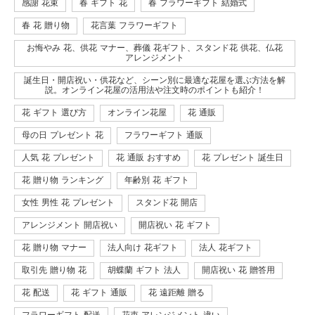
感謝 花束
春 ギフト 花
春 フラワーギフト 結婚式
春 花 贈り物
花言葉 フラワーギフト
お悔やみ 花、供花 マナー、葬儀 花ギフト、スタンド花 供花、仏花
アレンジメント
誕生日・開店祝い・供花など、シーン別に最適な花屋を選ぶ方法を解
説。オンライン花屋の活用法や注文時のポイントも紹介！
花 ギフト 選び方
オンライン花屋
花 通販
母の日 プレゼント 花
フラワーギフト 通販
人気 花 プレゼント
花 通販 おすすめ
花 プレゼント 誕生日
花 贈り物 ランキング
年齢別 花 ギフト
女性 男性 花 プレゼント
スタンド花 開店
アレンジメント 開店祝い
開店祝い 花 ギフト
花 贈り物 マナー
法人向け 花ギフト
法人 花ギフト
取引先 贈り物 花
胡蝶蘭 ギフト 法人
開店祝い 花 贈答用
花 配送
花 ギフト 通販
花 遠距離 贈る