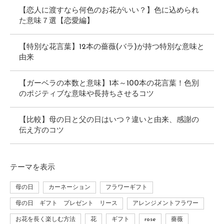
【恋人に渡すなら何色のお花がいい？】色に込められ
た意味７選【恋愛編】
【特別な花言葉】12本の薔薇(バラ)が持つ特別な意味と
由来
【ガーベラの本数と意味】1本～100本の花言葉！色別
のポジティブな意味や長持ちさせるコツ
【比較】母の日と父の日はいつ？違いと由来、感謝の
伝え方のコツ
テーマ
を表示
母の日
カーネーション
フラワーギフト
母の日 ギフト プレゼント リース
アレンジメントフラワー
お花を長く楽しむ方法
花
ギフト
rose
薔薇