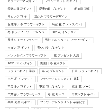
カラーテーマ 花ギフト
フラワーギフト 冬ギフト
愛妻の日 花ギフト
愛妻の日 プレゼント
1月31日 花束
リビング 花 冬
温かみ フラワーデザイン
お見舞い 冬 フラワーギフト
病室 花 アレンジメント
冬 ドライフラワー アレンジ
DIY 花 インテリア
長持ち ドライフラワー
男性 バレンタイン フラワーギフト
モダン 花 ギフト
青いバラ プレゼント
バレンタイン フラワーギフト
花 プレゼント 人気
2025 バレンタイン
誕生日 冬 花ギフト
フラワーギフト 季節
冬 花 プレゼント
日常 フラワーギフト
自宅 花 インテリア
フラワーアレンジメント 提案
卒業祝い 花ギフト
卒業 花 プレゼント
感謝 花 ブーケ
卒業祝い フラワーリース
春 花 リース
卒業ギフト 手作り
卒業 先生 花ギフト
フラワーアレンジメント 卒業記念