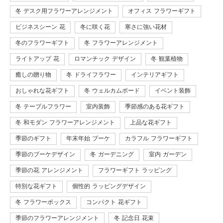
冬 デスク用フラワーアレンジメント
オフィス フラワーギフト
ビジネスシーン 花
冬に咲く花
寒さに強い花材
冬のフラワーギフト
冬 フラワーアレンジメント
ライトアップ 花
ロマンチック デザイン
冬 観葉植物
癒しの贈り物
冬 ドライフラワー
インテリアギフト
おしゃれな花ギフト
冬 ウェルカムボード
イベント装飾
冬 テーブルフラワー
室内装飾
季節感のある花ギフト
冬 和モダン フラワーアレンジメント
上品な花ギフト
季節のギフト
年末年始 ブーケ
カラフル フラワーギフト
季節のブーケデザイン
冬 ガーデニング
室内 ガーデン
季節の花 アレンジメント
フラワーギフト ラッピング
特別な花ギフト
個性的 ラッピングデザイン
冬 フラワーボックス
コンパクト 花ギフト
季節のフラワーアレンジメント
冬 記念日 花束