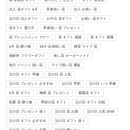
花 定期便 ギフト
ありがとう 伝え方
ギフト 習慣化
法人 花ギフト 6月
昇進祝い 花
法人 お祝い 花
父の日 法人ギフト
お中元 花ギフト
お祝い 花ギフト
花ギフト 選び方
昇進祝い 花 プレゼント
花 アレンジメント マナー
花 ギフト 感謝
花 ギフト 退職
6月 花 贈り物
22/7 出演祝い花
根室 ライブ 花
海鮮丼 フラワーギフト
推し花 オーダーメイド
地方 イベント 祝い花
ライブ祝い花 通販
父の日 ギフト 準備
父の日 花 人気
父の日 プレゼント おすすめ
父の日 早割
父の日 いつ 準備
6月 花 ギフト
梅雨 花 プレゼント
紫陽花 ギフト
初夏 花 贈り物
季節の花 ギフト
父の日 ギフト 比較
父の日 プレゼント 迷う
父の日 花 お酒
父の日 人気 2025
父の日 ギフト おすすめ
父の日 ギフト 迷う