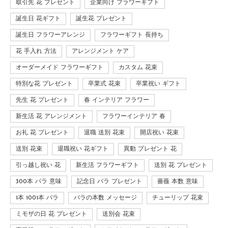
取引先 花 プレゼント
企業向け フラワーギフト
誕生日 花ギフト
誕生花 プレゼント
誕生日 フラワーアレンジ
フラワーギフト 長持ち
花 手入れ 方法
アレンジメント ケア
オーダーメイド フラワーギフト
カスタム 花束
特別な花 プレゼント
卒業式 花束
卒業祝い ギフト
先生 花 プレゼント
春 インテリア フラワー
新生活 花 アレンジメント
フラワーインテリア 春
お礼 花 プレゼント
退職 送別 花束
開店祝い 花束
送別 花束
退職祝い 花ギフト
異動 プレゼント 花
引っ越し祝い 花
新生活 フラワーギフト
送別 花 プレゼント
300本 バラ 意味
記念日 バラ プレゼント
薔薇 本数 意味
1本 1001本 バラ
バラの本数 メッセージ
チューリップ 花束
ミモザの日 花 プレゼント
送別会 花束