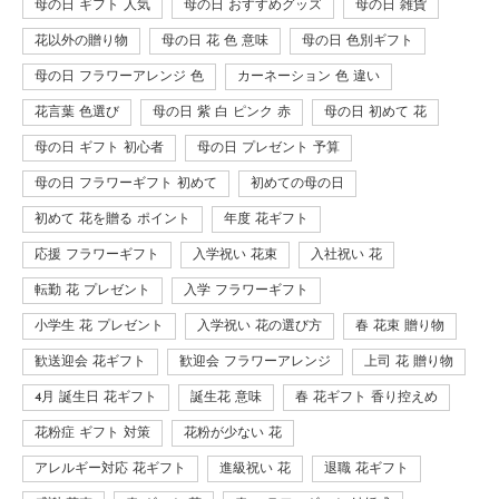
母の日 ギフト 人気
母の日 おすすめグッズ
母の日 雑貨
花以外の贈り物
母の日 花 色 意味
母の日 色別ギフト
母の日 フラワーアレンジ 色
カーネーション 色 違い
花言葉 色選び
母の日 紫 白 ピンク 赤
母の日 初めて 花
母の日 ギフト 初心者
母の日 プレゼント 予算
母の日 フラワーギフト 初めて
初めての母の日
初めて 花を贈る ポイント
年度 花ギフト
応援 フラワーギフト
入学祝い 花束
入社祝い 花
転勤 花 プレゼント
入学 フラワーギフト
小学生 花 プレゼント
入学祝い 花の選び方
春 花束 贈り物
歓送迎会 花ギフト
歓迎会 フラワーアレンジ
上司 花 贈り物
4月 誕生日 花ギフト
誕生花 意味
春 花ギフト 香り控えめ
花粉症 ギフト 対策
花粉が少ない 花
アレルギー対応 花ギフト
進級祝い 花
退職 花ギフト