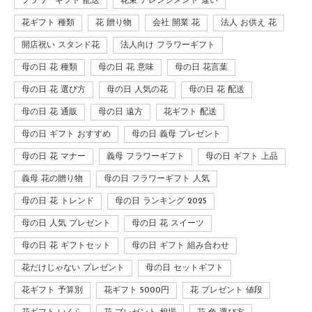
フラワーギフト 配送
花束 アレンジメント 違い
花ギフト 種類
花 贈り物
会社 開業 花
法人 お供え 花
開店祝い スタンド花
法人向け フラワーギフト
母の日 花 種類
母の日 花 意味
母の日 花言葉
母の日 花 選び方
母の日 人気の花
母の日 花 配送
母の日 花 通販
母の日 遠方
花ギフト 配送
母の日 ギフト おすすめ
母の日 義母 プレゼント
母の日 花 マナー
義母 フラワーギフト
母の日 ギフト 上品
義母 花の贈り物
母の日 フラワーギフト 人気
母の日 花 トレンド
母の日 ランキング 2025
母の日 人気 プレゼント
母の日 花 スイーツ
母の日 花 ギフトセット
母の日 ギフト 組み合わせ
花だけじゃない プレゼント
母の日 セットギフト
花ギフト 予算別
花ギフト 5000円
花 プレゼント 値段