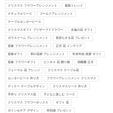
クリスマス フラワーアレンジメント
最新トレンド
ナチュラルリース
ゴールドアレンジメント
テーブルセンターピース
クリスマスギフト プリザーブドフラワー
永遠の花 ギフト
ガラスドーム アレンジメント
長持ちする花 プレゼント
迎春 フラワーアレンジメント
正月 花 インテリア
迎春ギフト
和の花材 アレンジメント
年末年始 挨拶 ギフト
迎春 フラワーギフト
ビジネス 花 贈り物
胡蝶蘭 正月
フォーマル 花 アレンジ
クリスマス テーブル花
センターピース 作り方
フラワーアレンジメント クリスマス
ディナー テーブルデザイン
クリスマスリース 作り方
手作り クリスマス花
子どもと楽しむ リース
クリスマス フラワーボックス
ギフト 花
ポインセチア デザイン
特別感 プレゼント