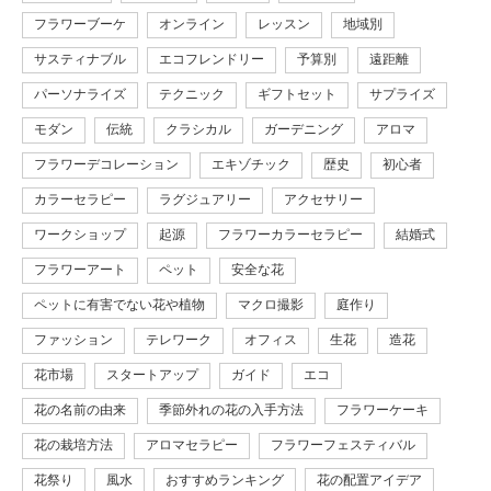
フラワーブーケ
オンライン
レッスン
地域別
サスティナブル
エコフレンドリー
予算別
遠距離
パーソナライズ
テクニック
ギフトセット
サプライズ
モダン
伝統
クラシカル
ガーデニング
アロマ
フラワーデコレーション
エキゾチック
歴史
初心者
カラーセラピー
ラグジュアリー
アクセサリー
ワークショップ
起源
フラワーカラーセラピー
結婚式
フラワーアート
ペット
安全な花
ペットに有害でない花や植物
マクロ撮影
庭作り
ファッション
テレワーク
オフィス
生花
造花
花市場
スタートアップ
ガイド
エコ
花の名前の由来
季節外れの花の入手方法
フラワーケーキ
花の栽培方法
アロマセラピー
フラワーフェスティバル
花祭り
風水
おすすめランキング
花の配置アイデア