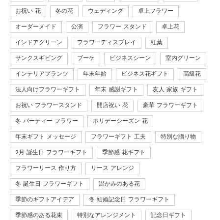
お祝い 花
冬の花
ウェディング
卓上フラワー
オーダーメイド
公演
フラワー スタンド
卓上花
インドアグリーン
フラワーディスプレイ
紅葉
サンクスギビング
ブーケ
ビジネスシーン
室内グリーン
インテリアプランツ
年末年始
ビジネス花ギフト
高級花
法人向けフラワーギフト
年末 感謝ギフト
友人 家族 ギフト
お祝い フラワースタンド
開店祝い 花
豪華 フラワーギフト
冬 パーティー フラワー
ホリデーシーズン 花
年末ギフト メッセージ
フラワーギフト 工夫
特別な贈り物
2月 誕生日 フラワーギフト
季節感 花ギフト
フラワーリース 作り方
リース アレンジ
冬 誕生日 フラワーギフト
温かみのある花
季節のギフトアイデア
冬 結婚記念日 フラワーギフト
季節感のある花束
特別なアレンジメント
記念日ギフト