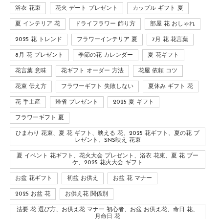
浴衣 花束
花火 デート プレゼント
カップル ギフト 夏
夏 インテリア 花
ドライフラワー 飾り方
部屋 花 おしゃれ
2025 花 トレンド
フラワーインテリア 夏
7月 花 花言葉
8月 花 プレゼント
季節の花 カレンダー
夏 花ギフト
花言葉 意味
花ギフト オーダー 方法
花屋 依頼 コツ
花束 伝え方
フラワーギフト 失敗しない
夏休み ギフト 花
花 手土産
帰省 プレゼント
2025 夏 ギフト
フラワーギフト 夏
ひまわり 花束、夏 花 ギフト、映える 花、2025 花ギフト、夏の花 プ
レゼント、SNS映え 花束
夏 イベント 花ギフト、花火大会 プレゼント、浴衣 花束、夏 花 ブー
ケ、2025 花火大会 ギフト
お盆 花ギフト
初盆 お供え
お盆 花 マナー
2025 お盆 花
お供え花 関係別
法要 花 選び方、お供え花 マナー 初心者、お盆 お供え花、命日 花、
月命日 花