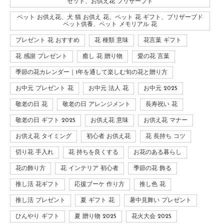
セット、お供え花 プリザーブド
ペット お供え花、犬 猫 お供え 花、ペット 花 ギフト、プリザーブド
ペット供養、ペット メモリアル 花
プレゼント 花 おすすめ
花 種類 意味
花言葉 ギフト
花 感謝 プレゼント
癒し 花 贈り物
愛の花 言葉
季節の花カレンダー｜1年を通して楽しむ旬の花と贈り方
お中元 プレゼント 花
お中元 法人 花
お中元 2025
敬老の日 花
敬老の日 アレンジメント
長寿祝い 花
敬老の日 ギフト 2025
お供え花 意味
お供え花 マナー
お供え花 タイミング
初心者 お供え花
花 長持ち コツ
切り花 手入れ
花 持ちを良くする
お花のある暮らし
花の飾り方
花 インテリア 初心者
季節の花 飾る
推し活 花ギフト
応援ブーケ 作り方
推し色 花
推し活 プレゼント
夏 ギフト 花
暑中見舞い プレゼント
ひんやり ギフト
夏 贈り物 2025
花火大会 2025