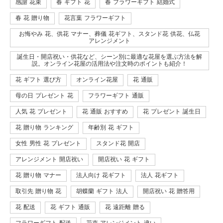
感謝 花束
春 ギフト 花
春 フラワーギフト 結婚式
春 花 贈り物
花言葉 フラワーギフト
お悔やみ 花、供花 マナー、葬儀 花ギフト、スタンド花 供花、仏花
アレンジメント
誕生日・開店祝い・供花など、シーン別に最適な花屋を選ぶ方法を解
説。オンライン花屋の活用法や注文時のポイントも紹介！
花 ギフト 選び方
オンライン花屋
花 通販
母の日 プレゼント 花
フラワーギフト 通販
人気 花 プレゼント
花 通販 おすすめ
花 プレゼント 誕生日
花 贈り物 ランキング
年齢別 花 ギフト
女性 男性 花 プレゼント
スタンド花 開店
アレンジメント 開店祝い
開店祝い 花 ギフト
花 贈り物 マナー
法人向け 花ギフト
法人 花ギフト
取引先 贈り物 花
胡蝶蘭 ギフト 法人
開店祝い 花 贈答用
花 配送
花 ギフト 通販
花 遠距離 贈る