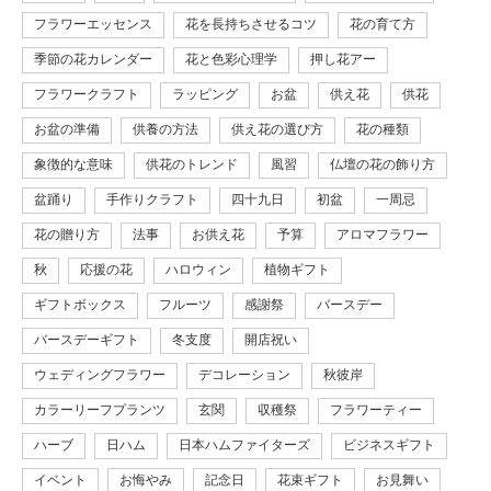
フラワーエッセンス
花を長持ちさせるコツ
花の育て方
季節の花カレンダー
花と色彩心理学
押し花アー
フラワークラフト
ラッピング
お盆
供え花
供花
お盆の準備
供養の方法
供え花の選び方
花の種類
象徴的な意味
供花のトレンド
風習
仏壇の花の飾り方
盆踊り
手作りクラフト
四十九日
初盆
一周忌
花の贈り方
法事
お供え花
予算
アロマフラワー
秋
応援の花
ハロウィン
植物ギフト
ギフトボックス
フルーツ
感謝祭
バースデー
バースデーギフト
冬支度
開店祝い
ウェディングフラワー
デコレーション
秋彼岸
カラーリーフプランツ
玄関
収穫祭
フラワーティー
ハーブ
日ハム
日本ハムファイターズ
ビジネスギフト
イベント
お悔やみ
記念日
花束ギフト
お見舞い