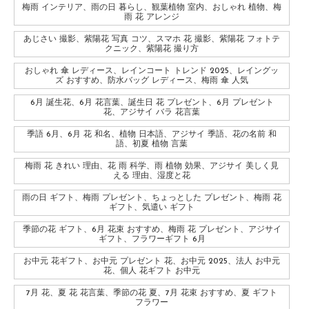
梅雨 インテリア、雨の日 暮らし、観葉植物 室内、おしゃれ 植物、梅
雨 花 アレンジ
あじさい 撮影、紫陽花 写真 コツ、スマホ 花 撮影、紫陽花 フォトテ
クニック、紫陽花 撮り方
おしゃれ 傘 レディース、レインコート トレンド 2025、レイングッ
ズ おすすめ、防水バッグ レディース、梅雨 傘 人気
6月 誕生花、6月 花言葉、誕生日 花 プレゼント、6月 プレゼント
花、アジサイ バラ 花言葉
季語 6月、6月 花 和名、植物 日本語、アジサイ 季語、花の名前 和
語、初夏 植物 言葉
梅雨 花 きれい 理由、花 雨 科学、雨 植物 効果、アジサイ 美しく見
える 理由、湿度と花
雨の日 ギフト、梅雨 プレゼント、ちょっとした プレゼント、梅雨 花
ギフト、気遣い ギフト
季節の花 ギフト、6月 花束 おすすめ、梅雨 花 プレゼント、アジサイ
ギフト、フラワーギフト 6月
お中元 花ギフト、お中元 プレゼント 花、お中元 2025、法人 お中元
花、個人 花ギフト お中元
7月 花、夏 花 花言葉、季節の花 夏、7月 花束 おすすめ、夏 ギフト
フラワー