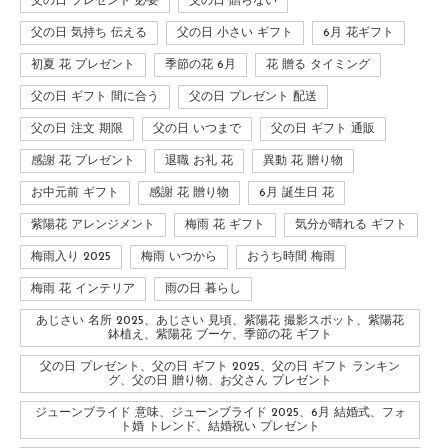
父の日 プレゼント 必要
父の日 贈らない
父の日 気持ち 伝える
父の日 小さい ギフト
6月 花ギフト
初夏 花 プレゼント
季節の花 6月
花 贈る タイミング
父の日 ギフト 間に合う
父の日 プレゼント 配送
父の日 注文 期限
父の日 いつまで
父の日 ギフト 通販
感謝 花 プレゼント
退職 お礼 花
異動 花 贈り物
お中元前 ギフト
感謝 花 贈り物
6月 誕生日 花
紫陽花 アレンジメント
梅雨 花 ギフト
気分が晴れる ギフト
梅雨入り 2025
梅雨 いつから
おうち時間 梅雨
梅雨 花 インテリア
雨の日 暮らし
あじさい 名所 2025、あじさい 見頃、紫陽花 撮影スポット、紫陽花
鉢植え、紫陽花 ブーケ、季節の花 ギフト
父の日 プレゼント、父の日 ギフト 2025、父の日 ギフト ランキン
グ、父の日 贈り物、お父さん プレゼント
ジューンブライド 意味、ジューンブライド 2025、6月 結婚式、フォ
ト婚 トレンド、結婚祝い プレゼント