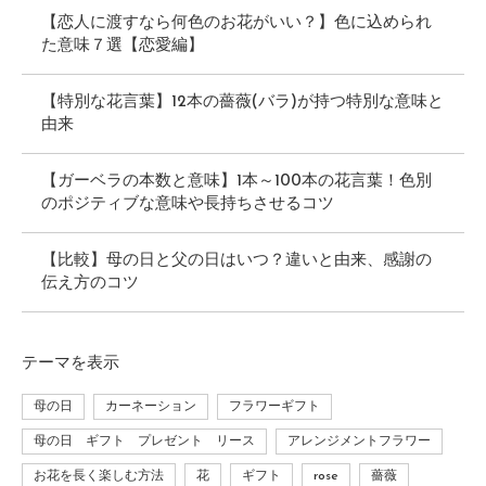
【恋人に渡すなら何色のお花がいい？】色に込められ
た意味７選【恋愛編】
【特別な花言葉】12本の薔薇(バラ)が持つ特別な意味と
由来
【ガーベラの本数と意味】1本～100本の花言葉！色別
のポジティブな意味や長持ちさせるコツ
【比較】母の日と父の日はいつ？違いと由来、感謝の
伝え方のコツ
テーマ
を表示
母の日
カーネーション
フラワーギフト
母の日 ギフト プレゼント リース
アレンジメントフラワー
お花を長く楽しむ方法
花
ギフト
rose
薔薇