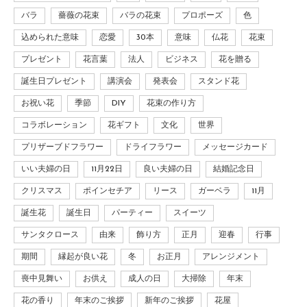
バラ
薔薇の花束
バラの花束
プロポーズ
色
込められた意味
恋愛
30本
意味
仏花
花束
プレゼント
花言葉
法人
ビジネス
花を贈る
誕生日プレゼント
講演会
発表会
スタンド花
お祝い花
季節
DIY
花束の作り方
コラボレーション
花ギフト
文化
世界
プリザーブドフラワー
ドライフラワー
メッセージカード
いい夫婦の日
11月22日
良い夫婦の日
結婚記念日
クリスマス
ポインセチア
リース
ガーベラ
11月
誕生花
誕生日
パーティー
スイーツ
サンタクロース
由来
飾り方
正月
迎春
行事
期間
縁起が良い花
冬
お正月
アレンジメント
喪中見舞い
お供え
成人の日
大掃除
年末
花の香り
年末のご挨拶
新年のご挨拶
花屋