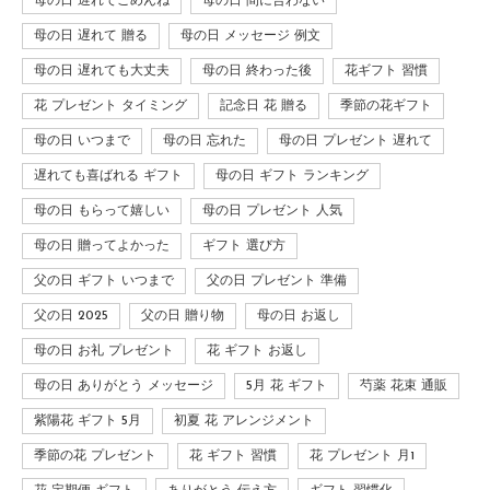
母の日 遅れてごめんね
母の日 間に合わない
母の日 遅れて 贈る
母の日 メッセージ 例文
母の日 遅れても大丈夫
母の日 終わった後
花ギフト 習慣
花 プレゼント タイミング
記念日 花 贈る
季節の花ギフト
母の日 いつまで
母の日 忘れた
母の日 プレゼント 遅れて
遅れても喜ばれる ギフト
母の日 ギフト ランキング
母の日 もらって嬉しい
母の日 プレゼント 人気
母の日 贈ってよかった
ギフト 選び方
父の日 ギフト いつまで
父の日 プレゼント 準備
父の日 2025
父の日 贈り物
母の日 お返し
母の日 お礼 プレゼント
花 ギフト お返し
母の日 ありがとう メッセージ
5月 花 ギフト
芍薬 花束 通販
紫陽花 ギフト 5月
初夏 花 アレンジメント
季節の花 プレゼント
花 ギフト 習慣
花 プレゼント 月1