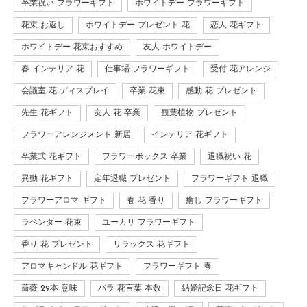
卒業祝い フラワーギフト
ホワイトデー フラワーギフト
花束 お返し
ホワイトデー プレゼント 花
恋人 花ギフト
ホワイトデー 花束おすすめ
友人 ホワイトデー
春 インテリア 花
仕事場 フラワーギフト
受付 花アレンジ
会議室 花 ディスプレイ
卒業 花束
感動 花 プレゼント
先生 花ギフト
友人 花 卒業
観葉植物 プレゼント
フラワーアレンジメント 新居
インテリア 花ギフト
卒業式 花ギフト
フラワーボックス 卒業
退職祝い 花
異動 花ギフト
定年退職 プレゼント
フラワーギフト 退職
フラワーアロマ ギフト
春 花 香り
癒し フラワーギフト
ラベンダー 花束
ユーカリ フラワーギフト
香り 花 プレゼント
リラックス 花ギフト
アロマキャンドル 花ギフト
フラワーギフト 春
薔薇 29本 意味
バラ 花言葉 本数
結婚記念日 花ギフト