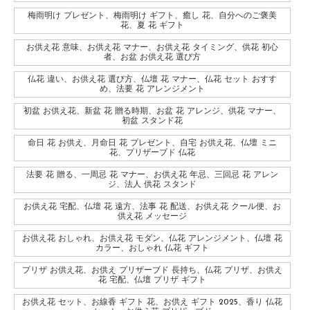
梅雨明け プレゼント、梅雨明け ギフト、癒し 花、自分へのご褒美
花、夏 花 ギフト
お供え花 意味、お供え花 マナー、お供え花 タイミング、供花 初心
者、お盆 お供え花 選び方
仏花 違い、お供え花 選び方、仏壇 花 マナー、仏花 セット おすす
め、法要 花 アレンジメント
初盆 お供え花、新盆 花 贈る時期、お盆 花 アレンジ、供花 マナー、
初盆 スタンド花
命日 花 お供え、月命日 花 プレゼント、自宅 お供え花、仏壇 ミニ
花、プリザーブド 仏花
法要 花 贈る、一周忌 花 マナー、お供え花 年忌、三回忌 花 アレン
ジ、法人 供花 スタンド
お供え花 宅配、仏壇 花 遠方、法事 花 配送、お供え花 クール便、お
供え花 メッセージ
お供え花 おしゃれ、お供え花 モダン、仏花 アレンジメント、仏壇 花
カラー、おしゃれ 仏花 ギフト
プリザ お供え花、お供え プリザーブド 長持ち、仏花 プリザ、お供え
花 宅配、仏壇 プリザ ギフト
お供え花 セット、お線香 ギフト 花、お供え ギフト 2025、香り 仏花