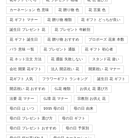
花ギフト いくら
花 プレゼント 相場
花 色 選び方
カーネーション 色 意味
花 贈り物 色
花 言葉 色
花 ギフト マナー
花 贈り物 種類
花 ギフト どっちが良い
誕生日 プレゼント 花
花 プレゼント 年齢別
花 ギフト 誕生日
花 贈り物 おすすめ
プロポーズ 花束 本数
バラ 意味 一覧
花 プレゼント 通販
花 ギフト 初心者
花 ネット注文 方法
花 通販 失敗しない
スタンド花 違い
会社 開業 花ギフト
法人 開店祝い 花
開業祝い 花 マナー
花ギフト 人気
フラワーギフト ランキング
誕生日 花 ギフト
開店祝い 花 おすすめ
仏花 種類
お供え 花 選び方
法要 花 マナー
仏壇 花 マナー
宗教別 お供え 花
母の日 は いつ
2025 母の日
母の日 由来
母の日 プレゼント 選び方
母の日 ギフト
母の日 プレゼント おすすめ
母の日 予算別