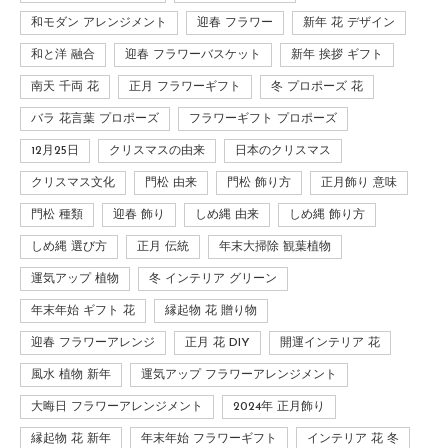
和モダン アレンジメント
迎春 フラワー
新年 花 デザイン
和と洋 融合
迎春 フラワーバスケット
新年 挨拶 ギフト
南天 千両 花
正月 フラワーギフト
冬 プロポーズ 花
バラ 花言葉 プロポーズ
フラワーギフト プロポーズ
12月25日
クリスマスの由来
日本のクリスマス
クリスマス文化
門松 由来
門松 飾り方
正月飾り 意味
門松 種類
迎春 飾り
しめ縄 由来
しめ縄 飾り方
しめ縄 選び方
正月 伝統
年末大掃除 観葉植物
運気アップ 植物
冬 インテリア グリーン
年末年始 ギフト 花
縁起物 花 贈り物
迎春 フラワーアレンジ
正月 花 DIY
開運インテリア 花
風水 植物 新年
運気アップ フラワーアレンジメント
大晦日 フラワーアレンジメント
2024年 正月飾り
縁起物 花 新年
年末年始 フラワーギフト
インテリア 花 冬