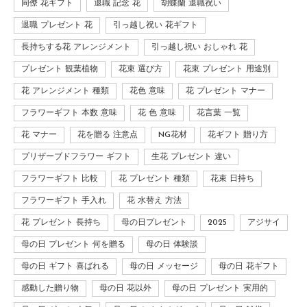
同僚 花ギフト
退職 記念 花
胡蝶蘭 退職祝い
退職 プレゼント 花
引っ越し祝い 花ギフト
長持ちする花 アレンジメント
引っ越し祝い おしゃれ 花
プレゼント 観葉植物
花束 選び方
花束 プレゼント 用途別
花 アレンジメント 種類
花色 意味
花 プレゼント マナー
フラワーギフト 本数 意味
花 色 意味
花言葉 一覧
花 マナー
花を贈る 注意点
NG花材
花ギフト 贈り方
プリザーブドフラワー ギフト
生花 プレゼント 違い
フラワーギフト 比較
花 プレゼント 種類
花束 日持ち
フラワーギフト 手入れ
花 水替え 方法
花 プレゼント 長持ち
母の日プレゼント
2025
アジサイ
母の日 プレゼント 何を贈る
母の日 体験談
母の日 ギフト 喜ばれる
母の日 メッセージ
母の日 花ギフト
感動した贈り物
母の日 花以外
母の日 プレゼント 実用的