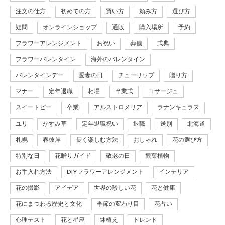
注文の仕方
初めての方
買い方
頼み方
選び方
疑問
オンラインショップ
通販
購入場所
予約
フラワーアレンジメント
お祝い
葬儀
式典
フラワーバレンタイン
海外のバレンタイン
バレンタインデー
愛妻の日
チューリップ
贈り方
マナー
定年退職
相場
卒業式
コサージュ
スイートピー
卒業
アルストロメリア
ラナンキュラス
ユリ
かすみ草
定年退職祝い
退職
送別
北海道
札幌
春彼岸
長く楽しむ方法
おしゃれ
花の選び方
特別な日
花贈りガイド
敬老の日
観葉植物
お手入れ方法
DIYフラワーアレンジメント
インテリア
花の撮影
アイデア
世界の珍しい花
花と健康
花にまつわる歴史と文化
季節の変わり目
花占い
心理テスト
花と星座
鉢植え
トレンド