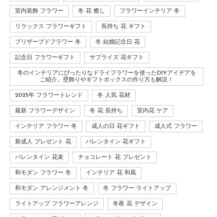
室内装飾 フラワー
冬 花 癒し
フラワーインテリア 冬
リラックス フラワーギフト
長持ち 花 ギフト
プリザーブドフラワー 冬
冬 結婚記念日 花
記念日 フラワーギフト
サプライズ 花ギフト
冬のインテリアにぴったりなドライフラワーを使ったDIYアイデアを
ご紹介。壁飾りやギフトボックスの作り方も解説！
2025年 フラワートレンド
冬 人気 花材
最新 フラワーデザイン
冬 花 長持ち
室内花 ケア
インテリア フラワー 冬
成人の日 花ギフト
成人式 フラワー
新成人 プレゼント 花
バレンタイン 花ギフト
バレンタイン 花束
チョコレート 花 プレゼント
和モダン フラワー 冬
インテリア 花 和風
和モダン アレンジメント 冬
冬 フラワー ライトアップ
ライトアップ フラワーアレンジ
冬夜 花 デザイン