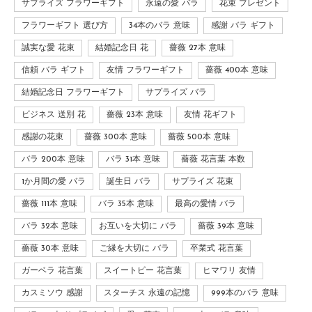
サプライズ フラワーギフト
永遠の愛 バラ
花束 プレゼント
フラワーギフト 選び方
34本のバラ 意味
感謝 バラ ギフト
誠実な愛 花束
結婚記念日 花
薔薇 27本 意味
信頼 バラ ギフト
友情 フラワーギフト
薔薇 400本 意味
結婚記念日 フラワーギフト
サプライズ バラ
ビジネス 送別 花
薔薇 23本 意味
友情 花ギフト
感謝の花束
薔薇 300本 意味
薔薇 500本 意味
バラ 200本 意味
バラ 31本 意味
薔薇 花言葉 本数
1か月間の愛 バラ
誕生日 バラ
サプライズ 花束
薔薇 111本 意味
バラ 35本 意味
最高の愛情 バラ
バラ 32本 意味
お互いを大切に バラ
薔薇 39本 意味
薔薇 30本 意味
ご縁を大切に バラ
卒業式 花言葉
ガーベラ 花言葉
スイートピー 花言葉
ヒマワリ 友情
カスミソウ 感謝
スターチス 永遠の記憶
999本のバラ 意味