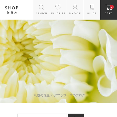
0
SHOP
取扱店
SEARCH
FAVORITE
MYPAGE
GUIDE
CART
花のスタイルから探す
バラのギフト
アレンジメント
花束
プリザーブドフラワー
ギフトセット
お供えギフトセット
リース
ドライフラワー
ラン鉢
花瓶
札幌の花屋 ハグフラワーズのブログ
雑貨・ケアグッズ
スタンドフラワー
オーダー商品