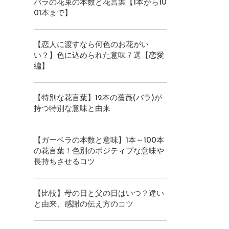
バラの花束の本数と花言葉【1本から10
01本まで】
【恋人に渡すなら何色のお花がい
い？】色に込められた意味７選【恋愛
編】
【特別な花言葉】12本の薔薇(バラ)が
持つ特別な意味と由来
【ガーベラの本数と意味】1本～100本
の花言葉！色別のポジティブな意味や
長持ちさせるコツ
【比較】母の日と父の日はいつ？違い
と由来、感謝の伝え方のコツ