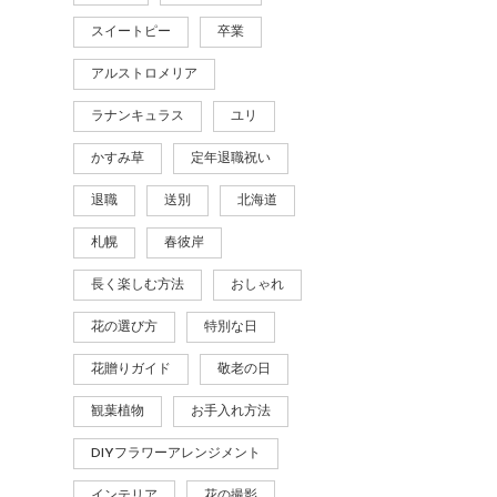
スイートピー
卒業
アルストロメリア
ラナンキュラス
ユリ
かすみ草
定年退職祝い
退職
送別
北海道
札幌
春彼岸
長く楽しむ方法
おしゃれ
花の選び方
特別な日
花贈りガイド
敬老の日
観葉植物
お手入れ方法
DIYフラワーアレンジメント
インテリア
花の撮影