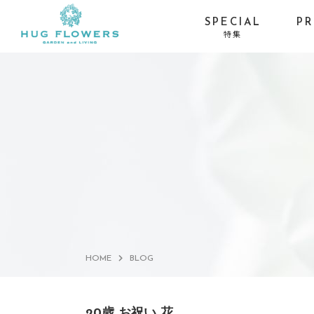
SPECIAL
P
特集
季節イベントから探す
お供え・喪中お見舞い-
お盆
お線香セット
お供え・喪中お見舞い-
ひまわり
仏具×花の特別コラボ
サマーギフト・残暑見
プロポーズ・バラ
舞い
HOME
BLOG
20歳 お祝い 花