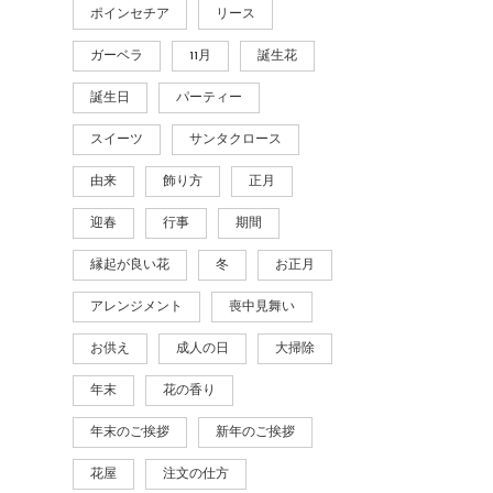
ポインセチア
リース
ガーベラ
11月
誕生花
誕生日
パーティー
スイーツ
サンタクロース
由来
飾り方
正月
迎春
行事
期間
縁起が良い花
冬
お正月
アレンジメント
喪中見舞い
お供え
成人の日
大掃除
年末
花の香り
年末のご挨拶
新年のご挨拶
花屋
注文の仕方