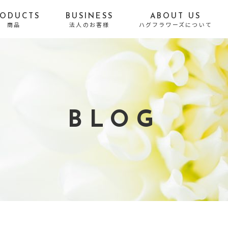
RODUCTS
BUSINESS
ABOUT US
商品
法人のお客様
ハグフラワーズについて
贈る目的から探す
誕生日
お悔やみ・お供え
結婚祝い・結婚記念日
出産祝い
BLOG
開店・移転・新居・引
送別・昇進・退職祝い
越し祝い
長寿祝い
発表会・公演祝い
お礼・内祝い
お祝い
お見舞い
プロポーズ
結婚式・Photo Weddi
自宅用