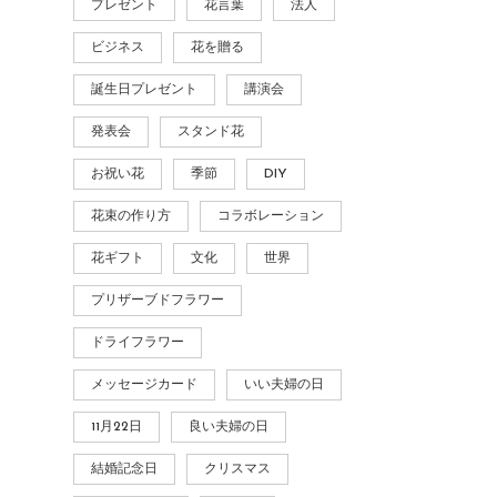
プレゼント
花言葉
法人
ビジネス
花を贈る
誕生日プレゼント
講演会
発表会
スタンド花
お祝い花
季節
DIY
花束の作り方
コラボレーション
花ギフト
文化
世界
プリザーブドフラワー
ドライフラワー
メッセージカード
いい夫婦の日
11月22日
良い夫婦の日
結婚記念日
クリスマス