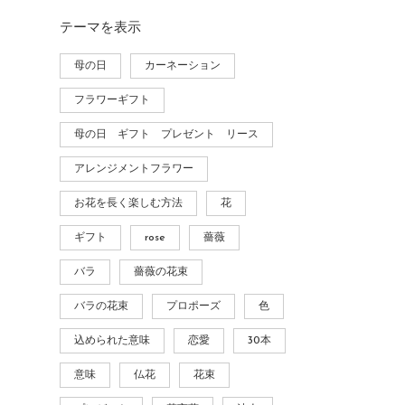
テーマ
を表示
母の日
カーネーション
フラワーギフト
母の日 ギフト プレゼント リース
アレンジメントフラワー
お花を長く楽しむ方法
花
ギフト
rose
薔薇
バラ
薔薇の花束
バラの花束
プロポーズ
色
込められた意味
恋愛
30本
意味
仏花
花束