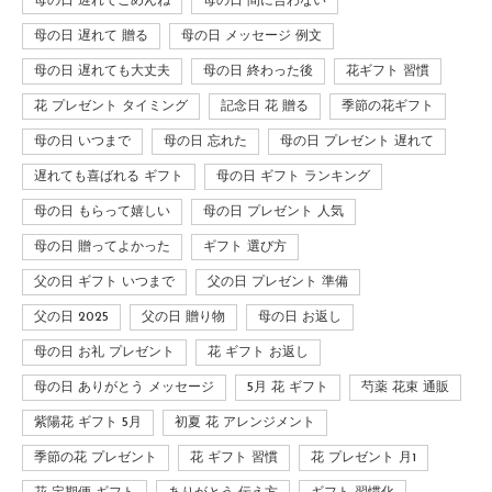
母の日 遅れてごめんね
母の日 間に合わない
母の日 遅れて 贈る
母の日 メッセージ 例文
母の日 遅れても大丈夫
母の日 終わった後
花ギフト 習慣
花 プレゼント タイミング
記念日 花 贈る
季節の花ギフト
母の日 いつまで
母の日 忘れた
母の日 プレゼント 遅れて
遅れても喜ばれる ギフト
母の日 ギフト ランキング
母の日 もらって嬉しい
母の日 プレゼント 人気
母の日 贈ってよかった
ギフト 選び方
父の日 ギフト いつまで
父の日 プレゼント 準備
父の日 2025
父の日 贈り物
母の日 お返し
母の日 お礼 プレゼント
花 ギフト お返し
母の日 ありがとう メッセージ
5月 花 ギフト
芍薬 花束 通販
紫陽花 ギフト 5月
初夏 花 アレンジメント
季節の花 プレゼント
花 ギフト 習慣
花 プレゼント 月1