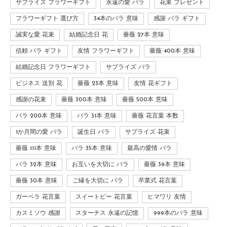
サプライズ フラワーギフト
永遠の愛 バラ
花束 プレゼント
フラワーギフト 選び方
34本のバラ 意味
感謝 バラ ギフト
誠実な愛 花束
結婚記念日 花
薔薇 27本 意味
信頼 バラ ギフト
友情 フラワーギフト
薔薇 400本 意味
結婚記念日 フラワーギフト
サプライズ バラ
ビジネス 送別 花
薔薇 23本 意味
友情 花ギフト
感謝の花束
薔薇 300本 意味
薔薇 500本 意味
バラ 200本 意味
バラ 31本 意味
薔薇 花言葉 本数
1か月間の愛 バラ
誕生日 バラ
サプライズ 花束
薔薇 111本 意味
バラ 35本 意味
最高の愛情 バラ
バラ 32本 意味
お互いを大切に バラ
薔薇 39本 意味
薔薇 30本 意味
ご縁を大切に バラ
卒業式 花言葉
ガーベラ 花言葉
スイートピー 花言葉
ヒマワリ 友情
カスミソウ 感謝
スターチス 永遠の記憶
999本のバラ 意味