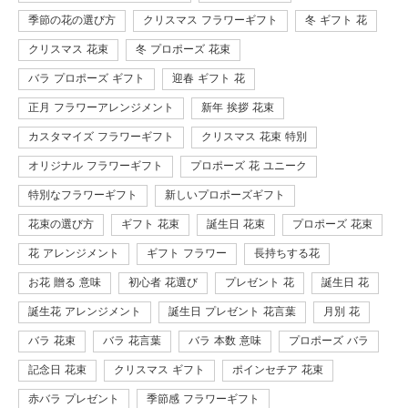
季節の花の選び方
クリスマス フラワーギフト
冬 ギフト 花
クリスマス 花束
冬 プロポーズ 花束
バラ プロポーズ ギフト
迎春 ギフト 花
正月 フラワーアレンジメント
新年 挨拶 花束
カスタマイズ フラワーギフト
クリスマス 花束 特別
オリジナル フラワーギフト
プロポーズ 花 ユニーク
特別なフラワーギフト
新しいプロポーズギフト
花束の選び方
ギフト 花束
誕生日 花束
プロポーズ 花束
花 アレンジメント
ギフト フラワー
長持ちする花
お花 贈る 意味
初心者 花選び
プレゼント 花
誕生日 花
誕生花 アレンジメント
誕生日 プレゼント 花言葉
月別 花
バラ 花束
バラ 花言葉
バラ 本数 意味
プロポーズ バラ
記念日 花束
クリスマス ギフト
ポインセチア 花束
赤バラ プレゼント
季節感 フラワーギフト