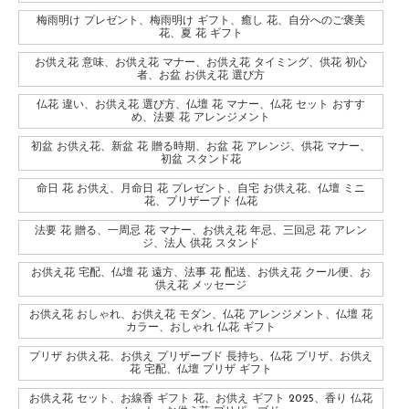
梅雨明け プレゼント、梅雨明け ギフト、癒し 花、自分へのご褒美
花、夏 花 ギフト
お供え花 意味、お供え花 マナー、お供え花 タイミング、供花 初心
者、お盆 お供え花 選び方
仏花 違い、お供え花 選び方、仏壇 花 マナー、仏花 セット おすす
め、法要 花 アレンジメント
初盆 お供え花、新盆 花 贈る時期、お盆 花 アレンジ、供花 マナー、
初盆 スタンド花
命日 花 お供え、月命日 花 プレゼント、自宅 お供え花、仏壇 ミニ
花、プリザーブド 仏花
法要 花 贈る、一周忌 花 マナー、お供え花 年忌、三回忌 花 アレン
ジ、法人 供花 スタンド
お供え花 宅配、仏壇 花 遠方、法事 花 配送、お供え花 クール便、お
供え花 メッセージ
お供え花 おしゃれ、お供え花 モダン、仏花 アレンジメント、仏壇 花
カラー、おしゃれ 仏花 ギフト
プリザ お供え花、お供え プリザーブド 長持ち、仏花 プリザ、お供え
花 宅配、仏壇 プリザ ギフト
お供え花 セット、お線香 ギフト 花、お供え ギフト 2025、香り 仏花