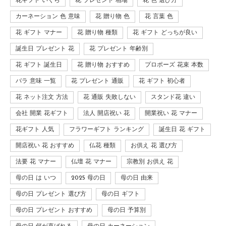
花ギフト いくら
花 プレゼント 相場
花 色 選び方
カーネーション 色 意味
花 贈り物 色
花 言葉 色
花 ギフト マナー
花 贈り物 種類
花 ギフト どっちが良い
誕生日 プレゼント 花
花 プレゼント 年齢別
花 ギフト 誕生日
花 贈り物 おすすめ
プロポーズ 花束 本数
バラ 意味 一覧
花 プレゼント 通販
花 ギフト 初心者
花 ネット注文 方法
花 通販 失敗しない
スタンド花 違い
会社 開業 花ギフト
法人 開店祝い 花
開業祝い 花 マナー
花ギフト 人気
フラワーギフト ランキング
誕生日 花 ギフト
開店祝い 花 おすすめ
仏花 種類
お供え 花 選び方
法要 花 マナー
仏壇 花 マナー
宗教別 お供え 花
母の日 は いつ
2025 母の日
母の日 由来
母の日 プレゼント 選び方
母の日 ギフト
母の日 プレゼント おすすめ
母の日 予算別