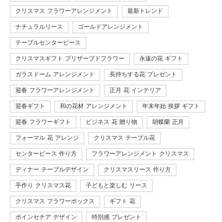
クリスマス フラワーアレンジメント
最新トレンド
ナチュラルリース
ゴールドアレンジメント
テーブルセンターピース
クリスマスギフト プリザーブドフラワー
永遠の花 ギフト
ガラスドーム アレンジメント
長持ちする花 プレゼント
迎春 フラワーアレンジメント
正月 花 インテリア
迎春ギフト
和の花材 アレンジメント
年末年始 挨拶 ギフト
迎春 フラワーギフト
ビジネス 花 贈り物
胡蝶蘭 正月
フォーマル 花 アレンジ
クリスマス テーブル花
センターピース 作り方
フラワーアレンジメント クリスマス
ディナー テーブルデザイン
クリスマスリース 作り方
手作り クリスマス花
子どもと楽しむ リース
クリスマス フラワーボックス
ギフト 花
ポインセチア デザイン
特別感 プレゼント