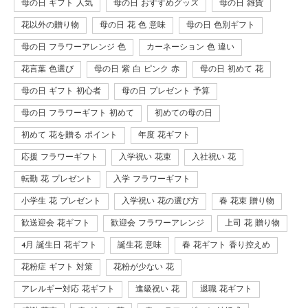
母の日 ギフト 人気
母の日 おすすめグッズ
母の日 雑貨
花以外の贈り物
母の日 花 色 意味
母の日 色別ギフト
母の日 フラワーアレンジ 色
カーネーション 色 違い
花言葉 色選び
母の日 紫 白 ピンク 赤
母の日 初めて 花
母の日 ギフト 初心者
母の日 プレゼント 予算
母の日 フラワーギフト 初めて
初めての母の日
初めて 花を贈る ポイント
年度 花ギフト
応援 フラワーギフト
入学祝い 花束
入社祝い 花
転勤 花 プレゼント
入学 フラワーギフト
小学生 花 プレゼント
入学祝い 花の選び方
春 花束 贈り物
歓送迎会 花ギフト
歓迎会 フラワーアレンジ
上司 花 贈り物
4月 誕生日 花ギフト
誕生花 意味
春 花ギフト 香り控えめ
花粉症 ギフト 対策
花粉が少ない 花
アレルギー対応 花ギフト
進級祝い 花
退職 花ギフト