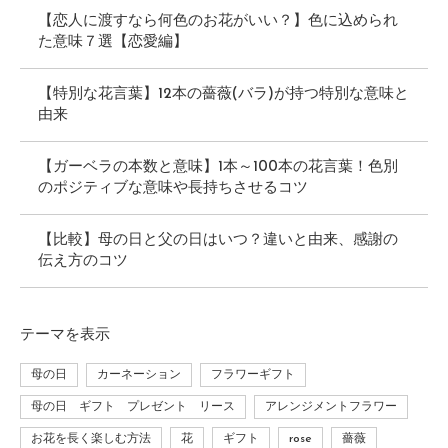
【恋人に渡すなら何色のお花がいい？】色に込められ
た意味７選【恋愛編】
【特別な花言葉】12本の薔薇(バラ)が持つ特別な意味と
由来
【ガーベラの本数と意味】1本～100本の花言葉！色別
のポジティブな意味や長持ちさせるコツ
【比較】母の日と父の日はいつ？違いと由来、感謝の
伝え方のコツ
テーマ
を表示
母の日
カーネーション
フラワーギフト
母の日 ギフト プレゼント リース
アレンジメントフラワー
お花を長く楽しむ方法
花
ギフト
rose
薔薇