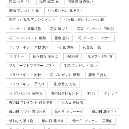
同僚 花ギフト
退職 記念 花
胡蝶蘭 退職祝い
退職 プレゼント 花
引っ越し祝い 花ギフト
長持ちする花 アレンジメント
引っ越し祝い おしゃれ 花
プレゼント 観葉植物
花束 選び方
花束 プレゼント 用途別
花 アレンジメント 種類
花色 意味
花 プレゼント マナー
フラワーギフト 本数 意味
花 色 意味
花言葉 一覧
花 マナー
花を贈る 注意点
NG花材
花ギフト 贈り方
プリザーブドフラワー ギフト
生花 プレゼント 違い
フラワーギフト 比較
花 プレゼント 種類
花束 日持ち
フラワーギフト 手入れ
花 水替え 方法
花 プレゼント 長持ち
母の日プレゼント
2025
アジサイ
母の日 プレゼント 何を贈る
母の日 体験談
母の日 ギフト 喜ばれる
母の日 メッセージ
母の日 花ギフト
感動した贈り物
母の日 花以外
母の日 プレゼント 実用的