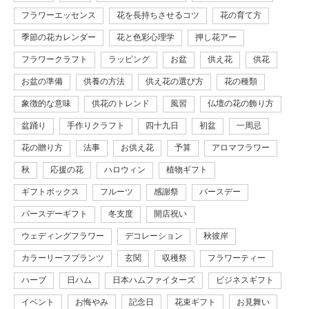
フラワーエッセンス
花を長持ちさせるコツ
花の育て方
季節の花カレンダー
花と色彩心理学
押し花アー
フラワークラフト
ラッピング
お盆
供え花
供花
お盆の準備
供養の方法
供え花の選び方
花の種類
象徴的な意味
供花のトレンド
風習
仏壇の花の飾り方
盆踊り
手作りクラフト
四十九日
初盆
一周忌
花の贈り方
法事
お供え花
予算
アロマフラワー
秋
応援の花
ハロウィン
植物ギフト
ギフトボックス
フルーツ
感謝祭
バースデー
バースデーギフト
冬支度
開店祝い
ウェディングフラワー
デコレーション
秋彼岸
カラーリーフプランツ
玄関
収穫祭
フラワーティー
ハーブ
日ハム
日本ハムファイターズ
ビジネスギフト
イベント
お悔やみ
記念日
花束ギフト
お見舞い