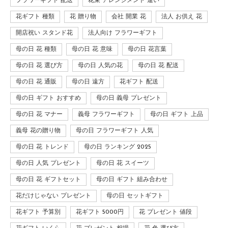
フラワーギフト 配送
花束 アレンジメント 違い
花ギフト 種類
花 贈り物
会社 開業 花
法人 お供え 花
開店祝い スタンド花
法人向け フラワーギフト
母の日 花 種類
母の日 花 意味
母の日 花言葉
母の日 花 選び方
母の日 人気の花
母の日 花 配送
母の日 花 通販
母の日 遠方
花ギフト 配送
母の日 ギフト おすすめ
母の日 義母 プレゼント
母の日 花 マナー
義母 フラワーギフト
母の日 ギフト 上品
義母 花の贈り物
母の日 フラワーギフト 人気
母の日 花 トレンド
母の日 ランキング 2025
母の日 人気 プレゼント
母の日 花 スイーツ
母の日 花 ギフトセット
母の日 ギフト 組み合わせ
花だけじゃない プレゼント
母の日 セットギフト
花ギフト 予算別
花ギフト 5000円
花 プレゼント 値段