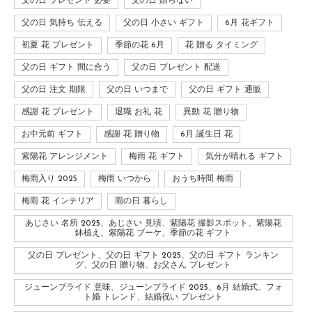
父の日 プレゼント 必要
父の日 贈らない
父の日 気持ち 伝える
父の日 小さい ギフト
6月 花ギフト
初夏 花 プレゼント
季節の花 6月
花 贈る タイミング
父の日 ギフト 間に合う
父の日 プレゼント 配送
父の日 注文 期限
父の日 いつまで
父の日 ギフト 通販
感謝 花 プレゼント
退職 お礼 花
異動 花 贈り物
お中元前 ギフト
感謝 花 贈り物
6月 誕生日 花
紫陽花 アレンジメント
梅雨 花 ギフト
気分が晴れる ギフト
梅雨入り 2025
梅雨 いつから
おうち時間 梅雨
梅雨 花 インテリア
雨の日 暮らし
あじさい 名所 2025、あじさい 見頃、紫陽花 撮影スポット、紫陽花
鉢植え、紫陽花 ブーケ、季節の花 ギフト
父の日 プレゼント、父の日 ギフト 2025、父の日 ギフト ランキン
グ、父の日 贈り物、お父さん プレゼント
ジューンブライド 意味、ジューンブライド 2025、6月 結婚式、フォ
ト婚 トレンド、結婚祝い プレゼント