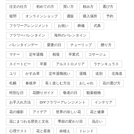
注文の仕方
初めての方
買い方
頼み方
選び方
疑問
オンラインショップ
通販
購入場所
予約
フラワーアレンジメント
お祝い
葬儀
式典
フラワーバレンタイン
海外のバレンタイン
バレンタインデー
愛妻の日
チューリップ
贈り方
マナー
定年退職
相場
卒業式
コサージュ
スイートピー
卒業
アルストロメリア
ラナンキュラス
ユリ
かすみ草
定年退職祝い
退職
送別
北海道
札幌
春彼岸
長く楽しむ方法
おしゃれ
花の選び方
特別な日
花贈りガイド
敬老の日
観葉植物
お手入れ方法
DIYフラワーアレンジメント
インテリア
花の撮影
アイデア
世界の珍しい花
花と健康
花にまつわる歴史と文化
季節の変わり目
花占い
心理テスト
花と星座
鉢植え
トレンド