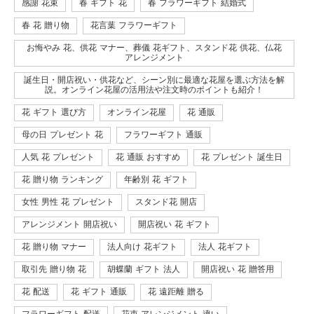
感謝 花束
春 ギフト 花
春 フラワーギフト 結婚式
春 花 贈り物
花言葉 フラワーギフト
お悔やみ 花、供花 マナー、葬儀 花ギフト、スタンド花 供花、仏花
アレンジメント
誕生日・開店祝い・供花など、シーン別に最適な花屋を選ぶ方法を解
説。オンライン花屋の活用法や注文時のポイントも紹介！
花 ギフト 選び方
オンライン花屋
花 通販
母の日 プレゼント 花
フラワーギフト 通販
人気 花 プレゼント
花 通販 おすすめ
花 プレゼント 誕生日
花 贈り物 ランキング
年齢別 花 ギフト
女性 男性 花 プレゼント
スタンド花 開店
アレンジメント 開店祝い
開店祝い 花 ギフト
花 贈り物 マナー
法人向け 花ギフト
法人 花ギフト
取引先 贈り物 花
胡蝶蘭 ギフト 法人
開店祝い 花 贈答用
花 配送
花 ギフト 通販
花 遠距離 贈る