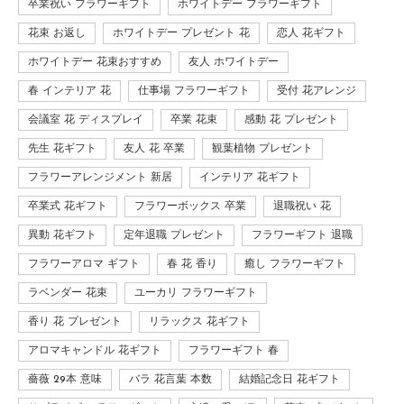
卒業祝い フラワーギフト
ホワイトデー フラワーギフト
花束 お返し
ホワイトデー プレゼント 花
恋人 花ギフト
ホワイトデー 花束おすすめ
友人 ホワイトデー
春 インテリア 花
仕事場 フラワーギフト
受付 花アレンジ
会議室 花 ディスプレイ
卒業 花束
感動 花 プレゼント
先生 花ギフト
友人 花 卒業
観葉植物 プレゼント
フラワーアレンジメント 新居
インテリア 花ギフト
卒業式 花ギフト
フラワーボックス 卒業
退職祝い 花
異動 花ギフト
定年退職 プレゼント
フラワーギフト 退職
フラワーアロマ ギフト
春 花 香り
癒し フラワーギフト
ラベンダー 花束
ユーカリ フラワーギフト
香り 花 プレゼント
リラックス 花ギフト
アロマキャンドル 花ギフト
フラワーギフト 春
薔薇 29本 意味
バラ 花言葉 本数
結婚記念日 花ギフト