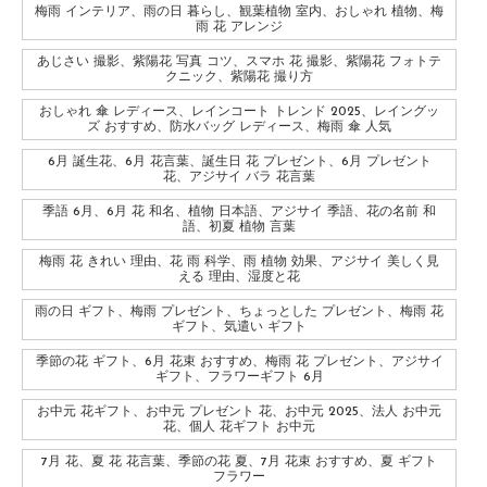
梅雨 インテリア、雨の日 暮らし、観葉植物 室内、おしゃれ 植物、梅
雨 花 アレンジ
あじさい 撮影、紫陽花 写真 コツ、スマホ 花 撮影、紫陽花 フォトテ
クニック、紫陽花 撮り方
おしゃれ 傘 レディース、レインコート トレンド 2025、レイングッ
ズ おすすめ、防水バッグ レディース、梅雨 傘 人気
6月 誕生花、6月 花言葉、誕生日 花 プレゼント、6月 プレゼント
花、アジサイ バラ 花言葉
季語 6月、6月 花 和名、植物 日本語、アジサイ 季語、花の名前 和
語、初夏 植物 言葉
梅雨 花 きれい 理由、花 雨 科学、雨 植物 効果、アジサイ 美しく見
える 理由、湿度と花
雨の日 ギフト、梅雨 プレゼント、ちょっとした プレゼント、梅雨 花
ギフト、気遣い ギフト
季節の花 ギフト、6月 花束 おすすめ、梅雨 花 プレゼント、アジサイ
ギフト、フラワーギフト 6月
お中元 花ギフト、お中元 プレゼント 花、お中元 2025、法人 お中元
花、個人 花ギフト お中元
7月 花、夏 花 花言葉、季節の花 夏、7月 花束 おすすめ、夏 ギフト
フラワー