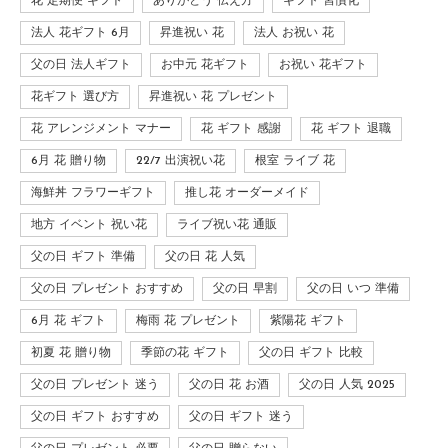
花 定期便 ギフト
ありがとう 伝え方
ギフト 習慣化
法人 花ギフト 6月
昇進祝い 花
法人 お祝い 花
父の日 法人ギフト
お中元 花ギフト
お祝い 花ギフト
花ギフト 選び方
昇進祝い 花 プレゼント
花 アレンジメント マナー
花 ギフト 感謝
花 ギフト 退職
6月 花 贈り物
22/7 出演祝い花
根室 ライブ 花
海鮮丼 フラワーギフト
推し花 オーダーメイド
地方 イベント 祝い花
ライブ祝い花 通販
父の日 ギフト 準備
父の日 花 人気
父の日 プレゼント おすすめ
父の日 早割
父の日 いつ 準備
6月 花 ギフト
梅雨 花 プレゼント
紫陽花 ギフト
初夏 花 贈り物
季節の花 ギフト
父の日 ギフト 比較
父の日 プレゼント 迷う
父の日 花 お酒
父の日 人気 2025
父の日 ギフト おすすめ
父の日 ギフト 迷う