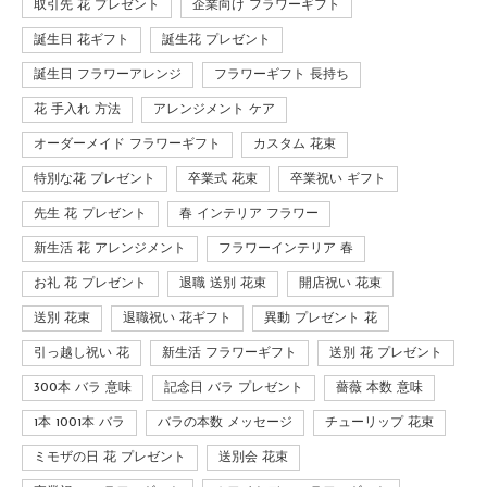
取引先 花 プレゼント
企業向け フラワーギフト
誕生日 花ギフト
誕生花 プレゼント
誕生日 フラワーアレンジ
フラワーギフト 長持ち
花 手入れ 方法
アレンジメント ケア
オーダーメイド フラワーギフト
カスタム 花束
特別な花 プレゼント
卒業式 花束
卒業祝い ギフト
先生 花 プレゼント
春 インテリア フラワー
新生活 花 アレンジメント
フラワーインテリア 春
お礼 花 プレゼント
退職 送別 花束
開店祝い 花束
送別 花束
退職祝い 花ギフト
異動 プレゼント 花
引っ越し祝い 花
新生活 フラワーギフト
送別 花 プレゼント
300本 バラ 意味
記念日 バラ プレゼント
薔薇 本数 意味
1本 1001本 バラ
バラの本数 メッセージ
チューリップ 花束
ミモザの日 花 プレゼント
送別会 花束