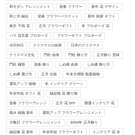
和モダン アレンジメント
迎春 フラワー
新年 花 デザイン
和と洋 融合
迎春 フラワーバスケット
新年 挨拶 ギフト
南天 千両 花
正月 フラワーギフト
冬 プロポーズ 花
バラ 花言葉 プロポーズ
フラワーギフト プロポーズ
12月25日
クリスマスの由来
日本のクリスマス
クリスマス文化
門松 由来
門松 飾り方
正月飾り 意味
門松 種類
迎春 飾り
しめ縄 由来
しめ縄 飾り方
しめ縄 選び方
正月 伝統
年末大掃除 観葉植物
運気アップ 植物
冬 インテリア グリーン
年末年始 ギフト 花
縁起物 花 贈り物
迎春 フラワーアレンジ
正月 花 DIY
開運インテリア 花
風水 植物 新年
運気アップ フラワーアレンジメント
大晦日 フラワーアレンジメント
2024年 正月飾り
縁起物 花 新年
年末年始 フラワーギフト
インテリア 花 冬