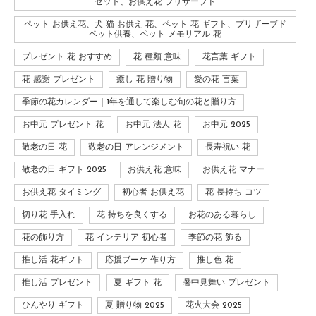
セット、お供え花 プリザーブド
ペット お供え花、犬 猫 お供え 花、ペット 花 ギフト、プリザーブド
ペット供養、ペット メモリアル 花
プレゼント 花 おすすめ
花 種類 意味
花言葉 ギフト
花 感謝 プレゼント
癒し 花 贈り物
愛の花 言葉
季節の花カレンダー｜1年を通して楽しむ旬の花と贈り方
お中元 プレゼント 花
お中元 法人 花
お中元 2025
敬老の日 花
敬老の日 アレンジメント
長寿祝い 花
敬老の日 ギフト 2025
お供え花 意味
お供え花 マナー
お供え花 タイミング
初心者 お供え花
花 長持ち コツ
切り花 手入れ
花 持ちを良くする
お花のある暮らし
花の飾り方
花 インテリア 初心者
季節の花 飾る
推し活 花ギフト
応援ブーケ 作り方
推し色 花
推し活 プレゼント
夏 ギフト 花
暑中見舞い プレゼント
ひんやり ギフト
夏 贈り物 2025
花火大会 2025