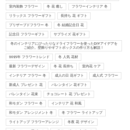
室内装飾 フラワー
冬 花 癒し
フラワーインテリア 冬
リラックス フラワーギフト
長持ち 花 ギフト
プリザーブドフラワー 冬
冬 結婚記念日 花
記念日 フラワーギフト
サプライズ 花ギフト
冬のインテリアにぴったりなドライフラワーを使ったDIYアイデアを
ご紹介。壁飾りやギフトボックスの作り方も解説！
2025年 フラワートレンド
冬 人気 花材
最新 フラワーデザイン
冬 花 長持ち
室内花 ケア
インテリア フラワー 冬
成人の日 花ギフト
成人式 フラワー
新成人 プレゼント 花
バレンタイン 花ギフト
バレンタイン 花束
チョコレート 花 プレゼント
和モダン フラワー 冬
インテリア 花 和風
和モダン アレンジメント 冬
冬 フラワー ライトアップ
ライトアップ フラワーアレンジ
冬夜 花 デザイン