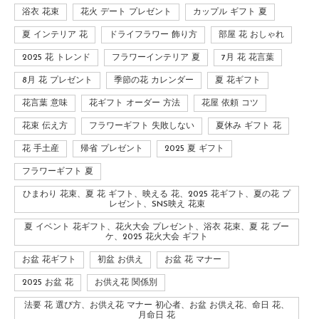
浴衣 花束
花火 デート プレゼント
カップル ギフト 夏
夏 インテリア 花
ドライフラワー 飾り方
部屋 花 おしゃれ
2025 花 トレンド
フラワーインテリア 夏
7月 花 花言葉
8月 花 プレゼント
季節の花 カレンダー
夏 花ギフト
花言葉 意味
花ギフト オーダー 方法
花屋 依頼 コツ
花束 伝え方
フラワーギフト 失敗しない
夏休み ギフト 花
花 手土産
帰省 プレゼント
2025 夏 ギフト
フラワーギフト 夏
ひまわり 花束、夏 花 ギフト、映える 花、2025 花ギフト、夏の花 プ
レゼント、SNS映え 花束
夏 イベント 花ギフト、花火大会 プレゼント、浴衣 花束、夏 花 ブー
ケ、2025 花火大会 ギフト
お盆 花ギフト
初盆 お供え
お盆 花 マナー
2025 お盆 花
お供え花 関係別
法要 花 選び方、お供え花 マナー 初心者、お盆 お供え花、命日 花、
月命日 花