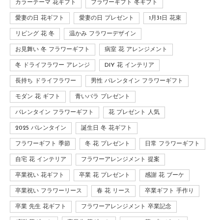
カラーテーマ 花ギフト
フラワーギフト 冬ギフト
愛妻の日 花ギフト
愛妻の日 プレゼント
1月31日 花束
リビング 花 冬
温かみ フラワーデザイン
お見舞い 冬 フラワーギフト
病室 花 アレンジメント
冬 ドライフラワー アレンジ
DIY 花 インテリア
長持ち ドライフラワー
男性 バレンタイン フラワーギフト
モダン 花 ギフト
青いバラ プレゼント
バレンタイン フラワーギフト
花 プレゼント 人気
2025 バレンタイン
誕生日 冬 花ギフト
フラワーギフト 季節
冬 花 プレゼント
日常 フラワーギフト
自宅 花 インテリア
フラワーアレンジメント 提案
卒業祝い 花ギフト
卒業 花 プレゼント
感謝 花 ブーケ
卒業祝い フラワーリース
春 花 リース
卒業ギフト 手作り
卒業 先生 花ギフト
フラワーアレンジメント 卒業記念