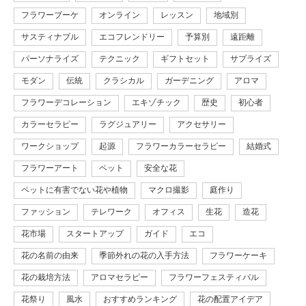
フラワーブーケ
オンライン
レッスン
地域別
サスティナブル
エコフレンドリー
予算別
遠距離
パーソナライズ
テクニック
ギフトセット
サプライズ
モダン
伝統
クラシカル
ガーデニング
アロマ
フラワーデコレーション
エキゾチック
歴史
初心者
カラーセラピー
ラグジュアリー
アクセサリー
ワークショップ
起源
フラワーカラーセラピー
結婚式
フラワーアート
ペット
安全な花
ペットに有害でない花や植物
マクロ撮影
庭作り
ファッション
テレワーク
オフィス
生花
造花
花市場
スタートアップ
ガイド
エコ
花の名前の由来
季節外れの花の入手方法
フラワーケーキ
花の栽培方法
アロマセラピー
フラワーフェスティバル
花祭り
風水
おすすめランキング
花の配置アイデア