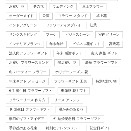
お祝い 花
冬の花
ウェディング
卓上フラワー
オーダーメイド
公演
フラワー スタンド
卓上花
インドアグリーン
フラワーディスプレイ
紅葉
サンクスギビング
ブーケ
ビジネスシーン
室内グリーン
インテリアプランツ
年末年始
ビジネス花ギフト
高級花
法人向けフラワーギフト
年末 感謝ギフト
友人 家族 ギフト
お祝い フラワースタンド
開店祝い 花
豪華 フラワーギフト
冬 パーティー フラワー
ホリデーシーズン 花
年末ギフト メッセージ
フラワーギフト 工夫
特別な贈り物
2月 誕生日 フラワーギフト
季節感 花ギフト
フラワーリース 作り方
リース アレンジ
冬 誕生日 フラワーギフト
温かみのある花
季節のギフトアイデア
冬 結婚記念日 フラワーギフト
季節感のある花束
特別なアレンジメント
記念日ギフト