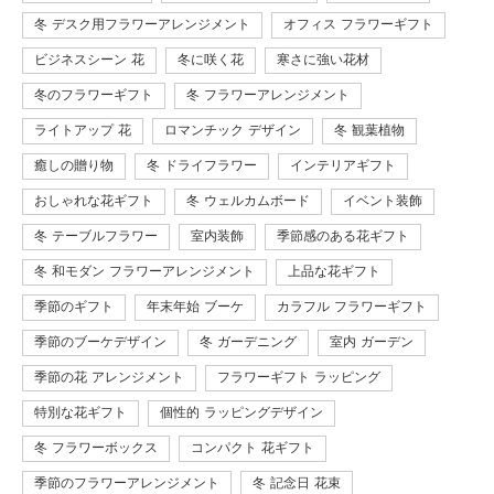
冬 デスク用フラワーアレンジメント
オフィス フラワーギフト
ビジネスシーン 花
冬に咲く花
寒さに強い花材
冬のフラワーギフト
冬 フラワーアレンジメント
ライトアップ 花
ロマンチック デザイン
冬 観葉植物
癒しの贈り物
冬 ドライフラワー
インテリアギフト
おしゃれな花ギフト
冬 ウェルカムボード
イベント装飾
冬 テーブルフラワー
室内装飾
季節感のある花ギフト
冬 和モダン フラワーアレンジメント
上品な花ギフト
季節のギフト
年末年始 ブーケ
カラフル フラワーギフト
季節のブーケデザイン
冬 ガーデニング
室内 ガーデン
季節の花 アレンジメント
フラワーギフト ラッピング
特別な花ギフト
個性的 ラッピングデザイン
冬 フラワーボックス
コンパクト 花ギフト
季節のフラワーアレンジメント
冬 記念日 花束