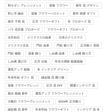
和モダン アレンジメント
迎春 フラワー
新年 花 デザイン
和と洋 融合
迎春 フラワーバスケット
新年 挨拶 ギフト
南天 千両 花
正月 フラワーギフト
冬 プロポーズ 花
バラ 花言葉 プロポーズ
フラワーギフト プロポーズ
12月25日
クリスマスの由来
日本のクリスマス
クリスマス文化
門松 由来
門松 飾り方
正月飾り 意味
門松 種類
迎春 飾り
しめ縄 由来
しめ縄 飾り方
しめ縄 選び方
正月 伝統
年末大掃除 観葉植物
運気アップ 植物
冬 インテリア グリーン
年末年始 ギフト 花
縁起物 花 贈り物
迎春 フラワーアレンジ
正月 花 DIY
開運インテリア 花
風水 植物 新年
運気アップ フラワーアレンジメント
大晦日 フラワーアレンジメント
2024年 正月飾り
縁起物 花 新年
年末年始 フラワーギフト
インテリア 花 冬