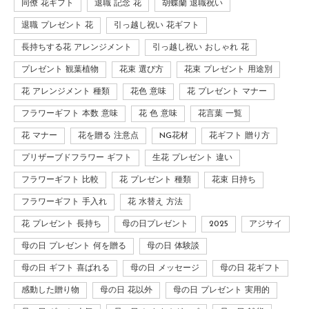
同僚 花ギフト
退職 記念 花
胡蝶蘭 退職祝い
退職 プレゼント 花
引っ越し祝い 花ギフト
長持ちする花 アレンジメント
引っ越し祝い おしゃれ 花
プレゼント 観葉植物
花束 選び方
花束 プレゼント 用途別
花 アレンジメント 種類
花色 意味
花 プレゼント マナー
フラワーギフト 本数 意味
花 色 意味
花言葉 一覧
花 マナー
花を贈る 注意点
NG花材
花ギフト 贈り方
プリザーブドフラワー ギフト
生花 プレゼント 違い
フラワーギフト 比較
花 プレゼント 種類
花束 日持ち
フラワーギフト 手入れ
花 水替え 方法
花 プレゼント 長持ち
母の日プレゼント
2025
アジサイ
母の日 プレゼント 何を贈る
母の日 体験談
母の日 ギフト 喜ばれる
母の日 メッセージ
母の日 花ギフト
感動した贈り物
母の日 花以外
母の日 プレゼント 実用的