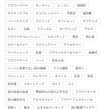
フラワーブーケ
オンライン
レッスン
地域別
サスティナブル
エコフレンドリー
予算別
遠距離
パーソナライズ
テクニック
ギフトセット
サプライズ
モダン
伝統
クラシカル
ガーデニング
アロマ
フラワーデコレーション
エキゾチック
歴史
初心者
カラーセラピー
ラグジュアリー
アクセサリー
ワークショップ
起源
フラワーカラーセラピー
結婚式
フラワーアート
ペット
安全な花
ペットに有害でない花や植物
マクロ撮影
庭作り
ファッション
テレワーク
オフィス
生花
造花
花市場
スタートアップ
ガイド
エコ
花の名前の由来
季節外れの花の入手方法
フラワーケーキ
花の栽培方法
アロマセラピー
フラワーフェスティバル
花祭り
風水
おすすめランキング
花の配置アイデア