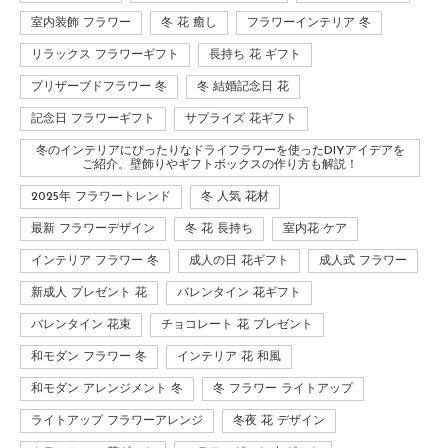
室内装飾 フラワー
冬 花 癒し
フラワーインテリア 冬
リラックス フラワーギフト
長持ち 花 ギフト
プリザーブドフラワー 冬
冬 結婚記念日 花
記念日 フラワーギフト
サプライズ 花ギフト
冬のインテリアにぴったりなドライフラワーを使ったDIYアイデアを
ご紹介。壁飾りやギフトボックスの作り方も解説！
2025年 フラワートレンド
冬 人気 花材
最新 フラワーデザイン
冬 花 長持ち
室内花 ケア
インテリア フラワー 冬
成人の日 花ギフト
成人式 フラワー
新成人 プレゼント 花
バレンタイン 花ギフト
バレンタイン 花束
チョコレート 花 プレゼント
和モダン フラワー 冬
インテリア 花 和風
和モダン アレンジメント 冬
冬 フラワー ライトアップ
ライトアップ フラワーアレンジ
冬夜 花 デザイン