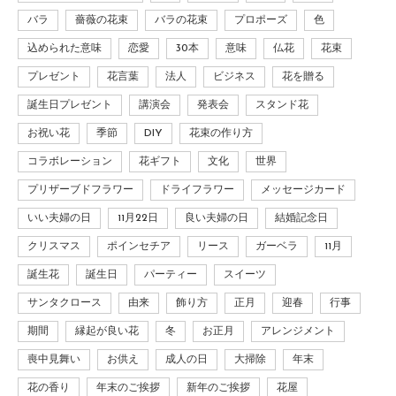
バラ
薔薇の花束
バラの花束
プロポーズ
色
込められた意味
恋愛
30本
意味
仏花
花束
プレゼント
花言葉
法人
ビジネス
花を贈る
誕生日プレゼント
講演会
発表会
スタンド花
お祝い花
季節
DIY
花束の作り方
コラボレーション
花ギフト
文化
世界
プリザーブドフラワー
ドライフラワー
メッセージカード
いい夫婦の日
11月22日
良い夫婦の日
結婚記念日
クリスマス
ポインセチア
リース
ガーベラ
11月
誕生花
誕生日
パーティー
スイーツ
サンタクロース
由来
飾り方
正月
迎春
行事
期間
縁起が良い花
冬
お正月
アレンジメント
喪中見舞い
お供え
成人の日
大掃除
年末
花の香り
年末のご挨拶
新年のご挨拶
花屋