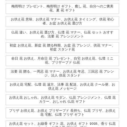
梅雨明け プレゼント、梅雨明け ギフト、癒し 花、自分へのご褒美
花、夏 花 ギフト
お供え花 意味、お供え花 マナー、お供え花 タイミング、供花 初心
者、お盆 お供え花 選び方
仏花 違い、お供え花 選び方、仏壇 花 マナー、仏花 セット おすす
め、法要 花 アレンジメント
初盆 お供え花、新盆 花 贈る時期、お盆 花 アレンジ、供花 マナー、
初盆 スタンド花
命日 花 お供え、月命日 花 プレゼント、自宅 お供え花、仏壇 ミニ
花、プリザーブド 仏花
法要 花 贈る、一周忌 花 マナー、お供え花 年忌、三回忌 花 アレン
ジ、法人 供花 スタンド
お供え花 宅配、仏壇 花 遠方、法事 花 配送、お供え花 クール便、お
供え花 メッセージ
お供え花 おしゃれ、お供え花 モダン、仏花 アレンジメント、仏壇 花
カラー、おしゃれ 仏花 ギフト
プリザ お供え花、お供え プリザーブド 長持ち、仏花 プリザ、お供え
花 宅配、仏壇 プリザ ギフト
お供え花 セット、お線香 ギフト 花、お供え ギフト 2025、香り 仏花