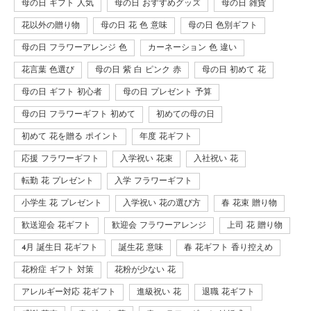
母の日 ギフト 人気
母の日 おすすめグッズ
母の日 雑貨
花以外の贈り物
母の日 花 色 意味
母の日 色別ギフト
母の日 フラワーアレンジ 色
カーネーション 色 違い
花言葉 色選び
母の日 紫 白 ピンク 赤
母の日 初めて 花
母の日 ギフト 初心者
母の日 プレゼント 予算
母の日 フラワーギフト 初めて
初めての母の日
初めて 花を贈る ポイント
年度 花ギフト
応援 フラワーギフト
入学祝い 花束
入社祝い 花
転勤 花 プレゼント
入学 フラワーギフト
小学生 花 プレゼント
入学祝い 花の選び方
春 花束 贈り物
歓送迎会 花ギフト
歓迎会 フラワーアレンジ
上司 花 贈り物
4月 誕生日 花ギフト
誕生花 意味
春 花ギフト 香り控えめ
花粉症 ギフト 対策
花粉が少ない 花
アレルギー対応 花ギフト
進級祝い 花
退職 花ギフト