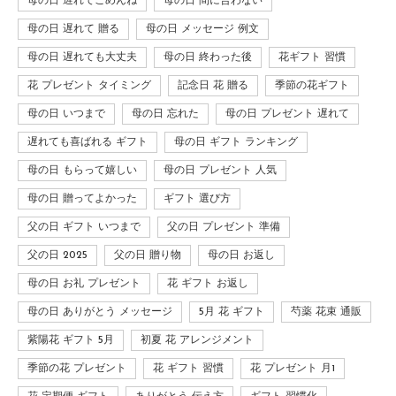
母の日 遅れてごめんね
母の日 間に合わない
母の日 遅れて 贈る
母の日 メッセージ 例文
母の日 遅れても大丈夫
母の日 終わった後
花ギフト 習慣
花 プレゼント タイミング
記念日 花 贈る
季節の花ギフト
母の日 いつまで
母の日 忘れた
母の日 プレゼント 遅れて
遅れても喜ばれる ギフト
母の日 ギフト ランキング
母の日 もらって嬉しい
母の日 プレゼント 人気
母の日 贈ってよかった
ギフト 選び方
父の日 ギフト いつまで
父の日 プレゼント 準備
父の日 2025
父の日 贈り物
母の日 お返し
母の日 お礼 プレゼント
花 ギフト お返し
母の日 ありがとう メッセージ
5月 花 ギフト
芍薬 花束 通販
紫陽花 ギフト 5月
初夏 花 アレンジメント
季節の花 プレゼント
花 ギフト 習慣
花 プレゼント 月1