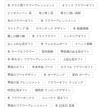
冬 デスク用フラワーアレンジメント
オフィス フラワーギフト
ビジネスシーン 花
冬に咲く花
寒さに強い花材
冬のフラワーギフト
冬 フラワーアレンジメント
ライトアップ 花
ロマンチック デザイン
冬 観葉植物
癒しの贈り物
冬 ドライフラワー
インテリアギフト
おしゃれな花ギフト
冬 ウェルカムボード
イベント装飾
冬 テーブルフラワー
室内装飾
季節感のある花ギフト
冬 和モダン フラワーアレンジメント
上品な花ギフト
季節のギフト
年末年始 ブーケ
カラフル フラワーギフト
季節のブーケデザイン
冬 ガーデニング
室内 ガーデン
季節の花 アレンジメント
フラワーギフト ラッピング
特別な花ギフト
個性的 ラッピングデザイン
冬 フラワーボックス
コンパクト 花ギフト
季節のフラワーアレンジメント
冬 記念日 花束