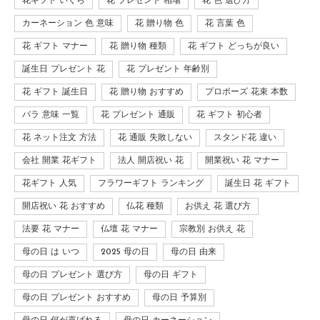
花ギフト いくら
花 プレゼント 相場
花 色 選び方
カーネーション 色 意味
花 贈り物 色
花 言葉 色
花 ギフト マナー
花 贈り物 種類
花 ギフト どっちが良い
誕生日 プレゼント 花
花 プレゼント 年齢別
花 ギフト 誕生日
花 贈り物 おすすめ
プロポーズ 花束 本数
バラ 意味 一覧
花 プレゼント 通販
花 ギフト 初心者
花 ネット注文 方法
花 通販 失敗しない
スタンド花 違い
会社 開業 花ギフト
法人 開店祝い 花
開業祝い 花 マナー
花ギフト 人気
フラワーギフト ランキング
誕生日 花 ギフト
開店祝い 花 おすすめ
仏花 種類
お供え 花 選び方
法要 花 マナー
仏壇 花 マナー
宗教別 お供え 花
母の日 は いつ
2025 母の日
母の日 由来
母の日 プレゼント 選び方
母の日 ギフト
母の日 プレゼント おすすめ
母の日 予算別