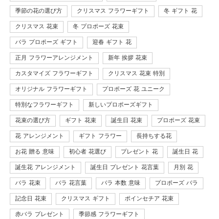
季節の花の選び方
クリスマス フラワーギフト
冬 ギフト 花
クリスマス 花束
冬 プロポーズ 花束
バラ プロポーズ ギフト
迎春 ギフト 花
正月 フラワーアレンジメント
新年 挨拶 花束
カスタマイズ フラワーギフト
クリスマス 花束 特別
オリジナル フラワーギフト
プロポーズ 花 ユニーク
特別なフラワーギフト
新しいプロポーズギフト
花束の選び方
ギフト 花束
誕生日 花束
プロポーズ 花束
花 アレンジメント
ギフト フラワー
長持ちする花
お花 贈る 意味
初心者 花選び
プレゼント 花
誕生日 花
誕生花 アレンジメント
誕生日 プレゼント 花言葉
月別 花
バラ 花束
バラ 花言葉
バラ 本数 意味
プロポーズ バラ
記念日 花束
クリスマス ギフト
ポインセチア 花束
赤バラ プレゼント
季節感 フラワーギフト