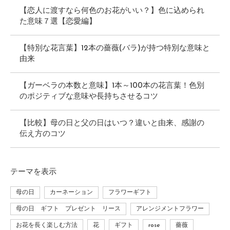
【恋人に渡すなら何色のお花がいい？】色に込められ
た意味７選【恋愛編】
【特別な花言葉】12本の薔薇(バラ)が持つ特別な意味と
由来
【ガーベラの本数と意味】1本～100本の花言葉！色別
のポジティブな意味や長持ちさせるコツ
【比較】母の日と父の日はいつ？違いと由来、感謝の
伝え方のコツ
テーマ
を表示
母の日
カーネーション
フラワーギフト
母の日 ギフト プレゼント リース
アレンジメントフラワー
お花を長く楽しむ方法
花
ギフト
rose
薔薇