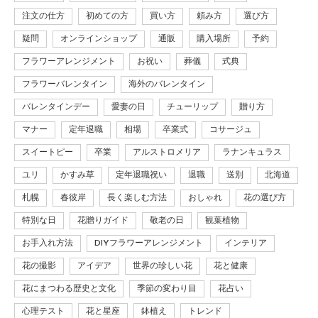
注文の仕方
初めての方
買い方
頼み方
選び方
疑問
オンラインショップ
通販
購入場所
予約
フラワーアレンジメント
お祝い
葬儀
式典
フラワーバレンタイン
海外のバレンタイン
バレンタインデー
愛妻の日
チューリップ
贈り方
マナー
定年退職
相場
卒業式
コサージュ
スイートピー
卒業
アルストロメリア
ラナンキュラス
ユリ
かすみ草
定年退職祝い
退職
送別
北海道
札幌
春彼岸
長く楽しむ方法
おしゃれ
花の選び方
特別な日
花贈りガイド
敬老の日
観葉植物
お手入れ方法
DIYフラワーアレンジメント
インテリア
花の撮影
アイデア
世界の珍しい花
花と健康
花にまつわる歴史と文化
季節の変わり目
花占い
心理テスト
花と星座
鉢植え
トレンド