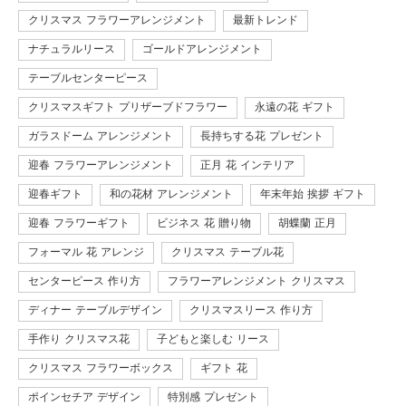
クリスマス フラワーアレンジメント
最新トレンド
ナチュラルリース
ゴールドアレンジメント
テーブルセンターピース
クリスマスギフト プリザーブドフラワー
永遠の花 ギフト
ガラスドーム アレンジメント
長持ちする花 プレゼント
迎春 フラワーアレンジメント
正月 花 インテリア
迎春ギフト
和の花材 アレンジメント
年末年始 挨拶 ギフト
迎春 フラワーギフト
ビジネス 花 贈り物
胡蝶蘭 正月
フォーマル 花 アレンジ
クリスマス テーブル花
センターピース 作り方
フラワーアレンジメント クリスマス
ディナー テーブルデザイン
クリスマスリース 作り方
手作り クリスマス花
子どもと楽しむ リース
クリスマス フラワーボックス
ギフト 花
ポインセチア デザイン
特別感 プレゼント