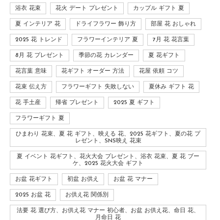
浴衣 花束
花火 デート プレゼント
カップル ギフト 夏
夏 インテリア 花
ドライフラワー 飾り方
部屋 花 おしゃれ
2025 花 トレンド
フラワーインテリア 夏
7月 花 花言葉
8月 花 プレゼント
季節の花 カレンダー
夏 花ギフト
花言葉 意味
花ギフト オーダー 方法
花屋 依頼 コツ
花束 伝え方
フラワーギフト 失敗しない
夏休み ギフト 花
花 手土産
帰省 プレゼント
2025 夏 ギフト
フラワーギフト 夏
ひまわり 花束、夏 花 ギフト、映える 花、2025 花ギフト、夏の花 プ
レゼント、SNS映え 花束
夏 イベント 花ギフト、花火大会 プレゼント、浴衣 花束、夏 花 ブー
ケ、2025 花火大会 ギフト
お盆 花ギフト
初盆 お供え
お盆 花 マナー
2025 お盆 花
お供え花 関係別
法要 花 選び方、お供え花 マナー 初心者、お盆 お供え花、命日 花、
月命日 花