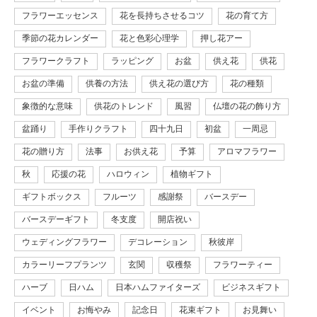
フラワーエッセンス
花を長持ちさせるコツ
花の育て方
季節の花カレンダー
花と色彩心理学
押し花アー
フラワークラフト
ラッピング
お盆
供え花
供花
お盆の準備
供養の方法
供え花の選び方
花の種類
象徴的な意味
供花のトレンド
風習
仏壇の花の飾り方
盆踊り
手作りクラフト
四十九日
初盆
一周忌
花の贈り方
法事
お供え花
予算
アロマフラワー
秋
応援の花
ハロウィン
植物ギフト
ギフトボックス
フルーツ
感謝祭
バースデー
バースデーギフト
冬支度
開店祝い
ウェディングフラワー
デコレーション
秋彼岸
カラーリーフプランツ
玄関
収穫祭
フラワーティー
ハーブ
日ハム
日本ハムファイターズ
ビジネスギフト
イベント
お悔やみ
記念日
花束ギフト
お見舞い