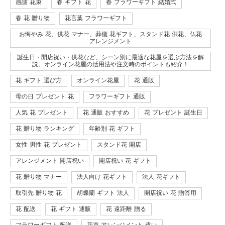
感謝 花束
春 ギフト 花
春 フラワーギフト 結婚式
春 花 贈り物
花言葉 フラワーギフト
お悔やみ 花、供花 マナー、葬儀 花ギフト、スタンド花 供花、仏花
アレンジメント
誕生日・開店祝い・供花など、シーン別に最適な花屋を選ぶ方法を解
説。オンライン花屋の活用法や注文時のポイントも紹介！
花 ギフト 選び方
オンライン花屋
花 通販
母の日 プレゼント 花
フラワーギフト 通販
人気 花 プレゼント
花 通販 おすすめ
花 プレゼント 誕生日
花 贈り物 ランキング
年齢別 花 ギフト
女性 男性 花 プレゼント
スタンド花 開店
アレンジメント 開店祝い
開店祝い 花 ギフト
花 贈り物 マナー
法人向け 花ギフト
法人 花ギフト
取引先 贈り物 花
胡蝶蘭 ギフト 法人
開店祝い 花 贈答用
花 配送
花 ギフト 通販
花 遠距離 贈る