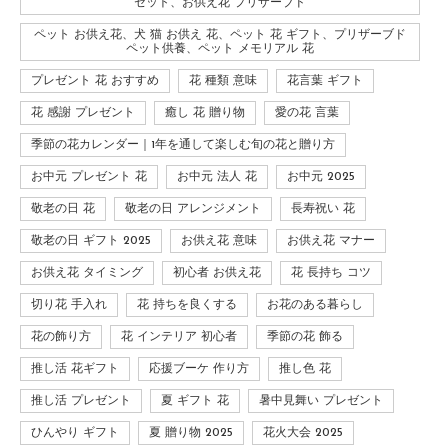
セット、お供え花 プリザーブド
ペット お供え花、犬 猫 お供え 花、ペット 花 ギフト、プリザーブド
ペット供養、ペット メモリアル 花
プレゼント 花 おすすめ
花 種類 意味
花言葉 ギフト
花 感謝 プレゼント
癒し 花 贈り物
愛の花 言葉
季節の花カレンダー｜1年を通して楽しむ旬の花と贈り方
お中元 プレゼント 花
お中元 法人 花
お中元 2025
敬老の日 花
敬老の日 アレンジメント
長寿祝い 花
敬老の日 ギフト 2025
お供え花 意味
お供え花 マナー
お供え花 タイミング
初心者 お供え花
花 長持ち コツ
切り花 手入れ
花 持ちを良くする
お花のある暮らし
花の飾り方
花 インテリア 初心者
季節の花 飾る
推し活 花ギフト
応援ブーケ 作り方
推し色 花
推し活 プレゼント
夏 ギフト 花
暑中見舞い プレゼント
ひんやり ギフト
夏 贈り物 2025
花火大会 2025