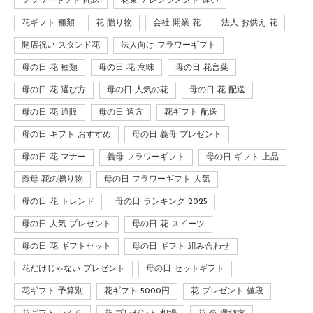
フラワーギフト 配送
花束 アレンジメント 違い
花ギフト 種類
花 贈り物
会社 開業 花
法人 お供え 花
開店祝い スタンド花
法人向け フラワーギフト
母の日 花 種類
母の日 花 意味
母の日 花言葉
母の日 花 選び方
母の日 人気の花
母の日 花 配送
母の日 花 通販
母の日 遠方
花ギフト 配送
母の日 ギフト おすすめ
母の日 義母 プレゼント
母の日 花 マナー
義母 フラワーギフト
母の日 ギフト 上品
義母 花の贈り物
母の日 フラワーギフト 人気
母の日 花 トレンド
母の日 ランキング 2025
母の日 人気 プレゼント
母の日 花 スイーツ
母の日 花 ギフトセット
母の日 ギフト 組み合わせ
花だけじゃない プレゼント
母の日 セットギフト
花ギフト 予算別
花ギフト 5000円
花 プレゼント 値段