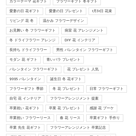
カラーテーマ 花ギフト
フラワーギフト 冬ギフト
愛妻の日 花ギフト
愛妻の日 プレゼント
1月31日 花束
リビング 花 冬
温かみ フラワーデザイン
お見舞い 冬 フラワーギフト
病室 花 アレンジメント
冬 ドライフラワー アレンジ
DIY 花 インテリア
長持ち ドライフラワー
男性 バレンタイン フラワーギフト
モダン 花 ギフト
青いバラ プレゼント
バレンタイン フラワーギフト
花 プレゼント 人気
2025 バレンタイン
誕生日 冬 花ギフト
フラワーギフト 季節
冬 花 プレゼント
日常 フラワーギフト
自宅 花 インテリア
フラワーアレンジメント 提案
卒業祝い 花ギフト
卒業 花 プレゼント
感謝 花 ブーケ
卒業祝い フラワーリース
春 花 リース
卒業ギフト 手作り
卒業 先生 花ギフト
フラワーアレンジメント 卒業記念