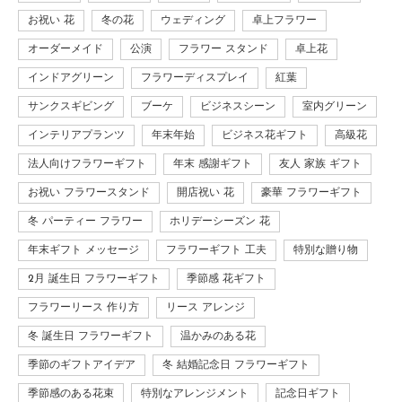
お祝い 花
冬の花
ウェディング
卓上フラワー
オーダーメイド
公演
フラワー スタンド
卓上花
インドアグリーン
フラワーディスプレイ
紅葉
サンクスギビング
ブーケ
ビジネスシーン
室内グリーン
インテリアプランツ
年末年始
ビジネス花ギフト
高級花
法人向けフラワーギフト
年末 感謝ギフト
友人 家族 ギフト
お祝い フラワースタンド
開店祝い 花
豪華 フラワーギフト
冬 パーティー フラワー
ホリデーシーズン 花
年末ギフト メッセージ
フラワーギフト 工夫
特別な贈り物
2月 誕生日 フラワーギフト
季節感 花ギフト
フラワーリース 作り方
リース アレンジ
冬 誕生日 フラワーギフト
温かみのある花
季節のギフトアイデア
冬 結婚記念日 フラワーギフト
季節感のある花束
特別なアレンジメント
記念日ギフト