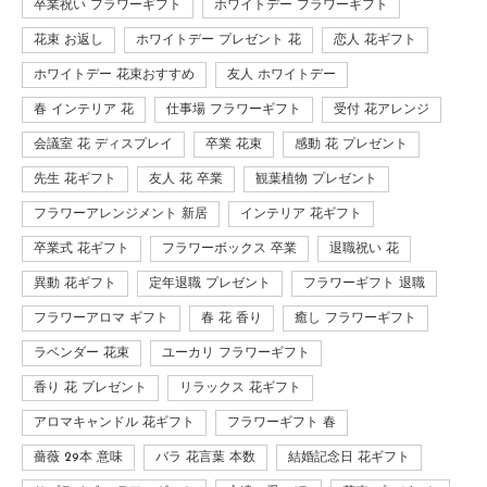
卒業祝い フラワーギフト
ホワイトデー フラワーギフト
花束 お返し
ホワイトデー プレゼント 花
恋人 花ギフト
ホワイトデー 花束おすすめ
友人 ホワイトデー
春 インテリア 花
仕事場 フラワーギフト
受付 花アレンジ
会議室 花 ディスプレイ
卒業 花束
感動 花 プレゼント
先生 花ギフト
友人 花 卒業
観葉植物 プレゼント
フラワーアレンジメント 新居
インテリア 花ギフト
卒業式 花ギフト
フラワーボックス 卒業
退職祝い 花
異動 花ギフト
定年退職 プレゼント
フラワーギフト 退職
フラワーアロマ ギフト
春 花 香り
癒し フラワーギフト
ラベンダー 花束
ユーカリ フラワーギフト
香り 花 プレゼント
リラックス 花ギフト
アロマキャンドル 花ギフト
フラワーギフト 春
薔薇 29本 意味
バラ 花言葉 本数
結婚記念日 花ギフト