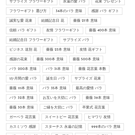
サプライズ フラワーギフト
永遠の愛 バラ
花束 プレゼント
フラワーギフト 選び方
34本のバラ 意味
感謝 バラ ギフト
誠実な愛 花束
結婚記念日 花
薔薇 27本 意味
信頼 バラ ギフト
友情 フラワーギフト
薔薇 400本 意味
結婚記念日 フラワーギフト
サプライズ バラ
ビジネス 送別 花
薔薇 23本 意味
友情 花ギフト
感謝の花束
薔薇 300本 意味
薔薇 500本 意味
バラ 200本 意味
バラ 31本 意味
薔薇 花言葉 本数
1か月間の愛 バラ
誕生日 バラ
サプライズ 花束
薔薇 111本 意味
バラ 35本 意味
最高の愛情 バラ
バラ 32本 意味
お互いを大切に バラ
薔薇 39本 意味
薔薇 30本 意味
ご縁を大切に バラ
卒業式 花言葉
ガーベラ 花言葉
スイートピー 花言葉
ヒマワリ 友情
カスミソウ 感謝
スターチス 永遠の記憶
999本のバラ 意味