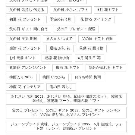
父の日 プレゼント 必要
父の日 贈らない
父の日 気持ち 伝える
父の日 小さい ギフト
6月 花ギフト
初夏 花 プレゼント
季節の花 6月
花 贈る タイミング
父の日 ギフト 間に合う
父の日 プレゼント 配送
父の日 注文 期限
父の日 いつまで
父の日 ギフト 通販
感謝 花 プレゼント
退職 お礼 花
異動 花 贈り物
お中元前 ギフト
感謝 花 贈り物
6月 誕生日 花
紫陽花 アレンジメント
梅雨 花 ギフト
気分が晴れる ギフト
梅雨入り 2025
梅雨 いつから
おうち時間 梅雨
梅雨 花 インテリア
雨の日 暮らし
あじさい 名所 2025、あじさい 見頃、紫陽花 撮影スポット、紫陽花
鉢植え、紫陽花 ブーケ、季節の花 ギフト
父の日 プレゼント、父の日 ギフト 2025、父の日 ギフト ランキン
グ、父の日 贈り物、お父さん プレゼント
ジューンブライド 意味、ジューンブライド 2025、6月 結婚式、フォ
ト婚 トレンド、結婚祝い プレゼント