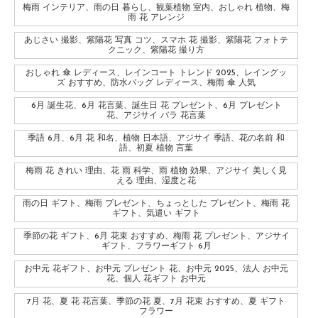
梅雨 インテリア、雨の日 暮らし、観葉植物 室内、おしゃれ 植物、梅
雨 花 アレンジ
あじさい 撮影、紫陽花 写真 コツ、スマホ 花 撮影、紫陽花 フォトテ
クニック、紫陽花 撮り方
おしゃれ 傘 レディース、レインコート トレンド 2025、レイングッ
ズ おすすめ、防水バッグ レディース、梅雨 傘 人気
6月 誕生花、6月 花言葉、誕生日 花 プレゼント、6月 プレゼント
花、アジサイ バラ 花言葉
季語 6月、6月 花 和名、植物 日本語、アジサイ 季語、花の名前 和
語、初夏 植物 言葉
梅雨 花 きれい 理由、花 雨 科学、雨 植物 効果、アジサイ 美しく見
える 理由、湿度と花
雨の日 ギフト、梅雨 プレゼント、ちょっとした プレゼント、梅雨 花
ギフト、気遣い ギフト
季節の花 ギフト、6月 花束 おすすめ、梅雨 花 プレゼント、アジサイ
ギフト、フラワーギフト 6月
お中元 花ギフト、お中元 プレゼント 花、お中元 2025、法人 お中元
花、個人 花ギフト お中元
7月 花、夏 花 花言葉、季節の花 夏、7月 花束 おすすめ、夏 ギフト
フラワー