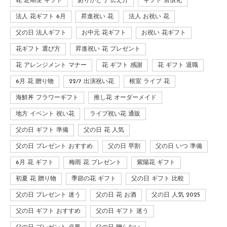
花 定期便 ギフト
ありがとう 伝え方
ギフト 習慣化
法人 花ギフト 6月
昇進祝い 花
法人 お祝い 花
父の日 法人ギフト
お中元 花ギフト
お祝い 花ギフト
花ギフト 選び方
昇進祝い 花 プレゼント
花 アレンジメント マナー
花 ギフト 感謝
花 ギフト 退職
6月 花 贈り物
22/7 出演祝い花
根室 ライブ 花
海鮮丼 フラワーギフト
推し花 オーダーメイド
地方 イベント 祝い花
ライブ祝い花 通販
父の日 ギフト 準備
父の日 花 人気
父の日 プレゼント おすすめ
父の日 早割
父の日 いつ 準備
6月 花 ギフト
梅雨 花 プレゼント
紫陽花 ギフト
初夏 花 贈り物
季節の花 ギフト
父の日 ギフト 比較
父の日 プレゼント 迷う
父の日 花 お酒
父の日 人気 2025
父の日 ギフト おすすめ
父の日 ギフト 迷う