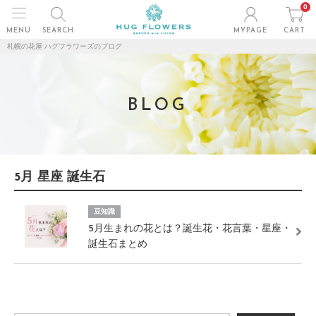
0
MENU
SEARCH
MYPAGE
CART
札幌の花屋 ハグフラワーズのブログ
BLOG
5月 星座 誕生石
豆知識
5月生まれの花とは？誕生花・花言葉・星座・
誕生石まとめ