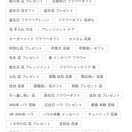
取引先 花 プレゼント
企業向け フラワーギフト
誕生日 花ギフト
誕生花 プレゼント
誕生日 フラワーアレンジ
フラワーギフト 長持ち
花 手入れ 方法
アレンジメント ケア
オーダーメイド フラワーギフト
カスタム 花束
特別な花 プレゼント
卒業式 花束
卒業祝い ギフト
先生 花 プレゼント
春 インテリア フラワー
新生活 花 アレンジメント
フラワーインテリア 春
お礼 花 プレゼント
退職 送別 花束
開店祝い 花束
送別 花束
退職祝い 花ギフト
異動 プレゼント 花
引っ越し祝い 花
新生活 フラワーギフト
送別 花 プレゼント
300本 バラ 意味
記念日 バラ プレゼント
薔薇 本数 意味
1本 1001本 バラ
バラの本数 メッセージ
チューリップ 花束
ミモザの日 花 プレゼント
送別会 花束